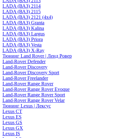
LADA (ВАЗ) 2113
LADA (ВАЗ) 2114
LADA (ВАЗ) 2115
LADA (ВАЗ) 2121 (4x4)
LADA (ВАЗ) Granta
LADA (ВАЗ) Kalina
LADA (ВАЗ) Largus
LADA (ВАЗ) Priora
LADA (ВАЗ) Vesta
LADA (ВАЗ) X-Ray
Тюнинг Land Rover | Ленд Ровер
Land-Rover Defender
Land-Rover Discovery
Land-Rover Discovery Sport
Land-Rover Freelander
Land-Rover Range Rover
Land-Rover Range Rover Evoque
Land-Rover Range Rover Sport
Land-Rover Range Rover Velar
Тюнинг Lexus | Лексус
Lexus CT
Lexus ES
Lexus GS
Lexus GX
Lexus IS