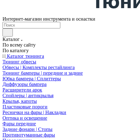
Интернет-магазин инструмента и оснастки
Каталог
По всему сайту
По каталогу
Каталог тюнинга
Тюнинг обвесы
Обвесы | Комплекты рестайлинга
Тюнинг бамперы | передние и задние
Юбка бампера | Сплиттеры
Диффузоры бампера
Расширители арок
Спойлеры | антикрылья
Крылья, капоты
Пластиковые пороги
Реснички на фары | Накладки
Оптика и освещение
Фары передние
Задние фонари | Стопы
Противотуманные фары