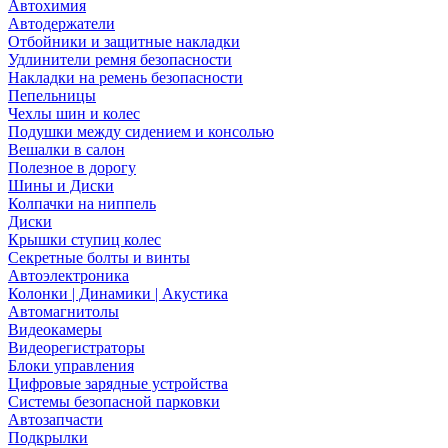
Автохимия
Автодержатели
Отбойники и защитные накладки
Удлинители ремня безопасности
Накладки на ремень безопасности
Пепельницы
Чехлы шин и колес
Подушки между сидением и консолью
Вешалки в салон
Полезное в дорогу
Шины и Диски
Колпачки на ниппель
Диски
Крышки ступиц колес
Секретные болты и винты
Автоэлектроника
Колонки | Динамики | Акустика
Автомагнитолы
Видеокамеры
Видеорегистраторы
Блоки управления
Цифровые зарядные устройства
Системы безопасной парковки
Автозапчасти
Подкрылки