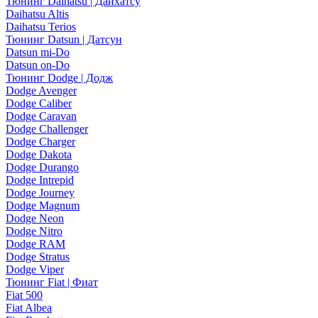
Тюнинг Daihatsu | Дайхатсу
Daihatsu Altis
Daihatsu Terios
Тюнинг Datsun | Датсун
Datsun mi-Do
Datsun on-Do
Тюнинг Dodge | Додж
Dodge Avenger
Dodge Caliber
Dodge Caravan
Dodge Challenger
Dodge Charger
Dodge Dakota
Dodge Durango
Dodge Intrepid
Dodge Journey
Dodge Magnum
Dodge Neon
Dodge Nitro
Dodge RAM
Dodge Stratus
Dodge Viper
Тюнинг Fiat | Фиат
Fiat 500
Fiat Albea