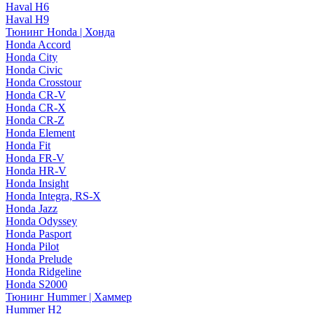
Haval H6
Haval H9
Тюнинг Honda | Хонда
Honda Accord
Honda City
Honda Civic
Honda Crosstour
Honda CR-V
Honda CR-X
Honda CR-Z
Honda Element
Honda Fit
Honda FR-V
Honda HR-V
Honda Insight
Honda Integra, RS-X
Honda Jazz
Honda Odyssey
Honda Pasport
Honda Pilot
Honda Prelude
Honda Ridgeline
Honda S2000
Тюнинг Hummer | Хаммер
Hummer H2