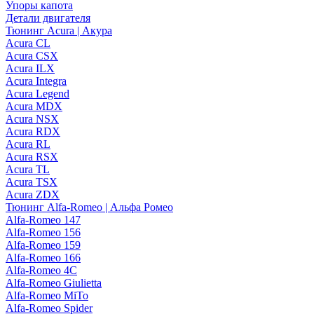
Упоры капота
Детали двигателя
Тюнинг Acura | Акура
Acura CL
Acura CSX
Acura ILX
Acura Integra
Acura Legend
Acura MDX
Acura NSX
Acura RDX
Acura RL
Acura RSX
Acura TL
Acura TSX
Acura ZDX
Тюнинг Alfa-Romeo | Альфа Ромео
Alfa-Romeo 147
Alfa-Romeo 156
Alfa-Romeo 159
Alfa-Romeo 166
Alfa-Romeo 4C
Alfa-Romeo Giulietta
Alfa-Romeo MiTo
Alfa-Romeo Spider