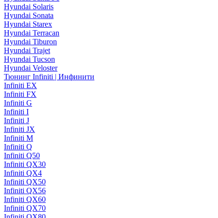
Hyundai Solaris
Hyundai Sonata
Hyundai Starex
Hyundai Terracan
Hyundai Tiburon
Hyundai Trajet
Hyundai Tucson
Hyundai Veloster
Тюнинг Infiniti | Инфинити
Infiniti EX
Infiniti FX
Infiniti G
Infiniti I
Infiniti J
Infiniti JX
Infiniti M
Infiniti Q
Infiniti Q50
Infiniti QX30
Infiniti QX4
Infiniti QX50
Infiniti QX56
Infiniti QX60
Infiniti QX70
Infiniti QX80