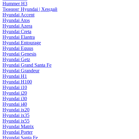
Hummer H3
Тюнинг Hyundai | Хендай
Hyundai Accent
Hyundai Atos
Hyundai Azera
Hyundai Creta
Hyundai Elantra
Hyundai Entourage
Hyundai Equus
Hyundai Genesis
Hyundai Getz
Hyundai Grand Santa Fe
Hyundai Grandeur
Hyundai H1
Hyundai H100
Hyundai i10
Hyundai i20
Hyundai i30
Hyundai i40
Hyundai ix20
Hyundai ix35
Hyundai ix55
Hyundai Matrix
Hyundai Porter
Hyundai Santa Fe