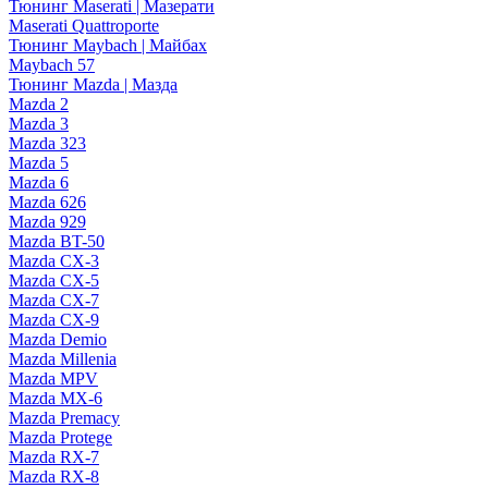
Тюнинг Maserati | Мазерати
Maserati Quattroporte
Тюнинг Maybach | Майбах
Maybach 57
Тюнинг Mazda | Мазда
Mazda 2
Mazda 3
Mazda 323
Mazda 5
Mazda 6
Mazda 626
Mazda 929
Mazda BT-50
Mazda CX-3
Mazda CX-5
Mazda CX-7
Mazda CX-9
Mazda Demio
Mazda Millenia
Mazda MPV
Mazda MX-6
Mazda Premacy
Mazda Protege
Mazda RX-7
Mazda RX-8