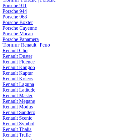
Porsche 911
Porsche 944
Porsche 968
Porsche Boxter
Porsche Cayenne
Porsche Macan
Porsche Panamera
Тюнинг Renault | Рено
Renault Clio
Renault Duster
Renault Fluence
Renault Kangoo
Renault Kaptur
Renault Koleos
Renault Laguna
Renault Latitude
Renault Master
Renault Megane
Renault Modus
Renault Sandero
Renault Scenic
Renault Symbol
Renault Thalia
Renault Trafic