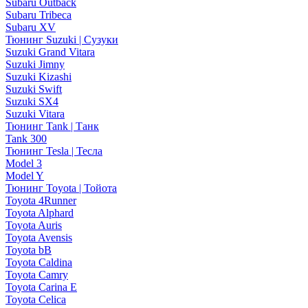
Subaru Outback
Subaru Tribeca
Subaru XV
Тюнинг Suzuki | Сузуки
Suzuki Grand Vitara
Suzuki Jimny
Suzuki Kizashi
Suzuki Swift
Suzuki SX4
Suzuki Vitara
Тюнинг Tank | Танк
Tank 300
Тюнинг Tesla | Тесла
Model 3
Model Y
Тюнинг Toyota | Тойота
Toyota 4Runner
Toyota Alphard
Toyota Auris
Toyota Avensis
Toyota bB
Toyota Caldina
Toyota Camry
Toyota Carina E
Toyota Celica