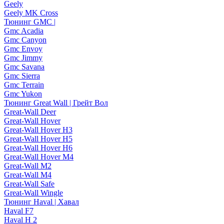
Geely
Geely MK Cross
Тюнинг GMC |
Gmc Acadia
Gmc Canyon
Gmc Envoy
Gmc Jimmy
Gmc Savana
Gmc Sierra
Gmc Terrain
Gmc Yukon
Тюнинг Great Wall | Грейт Вол
Great-Wall Deer
Great-Wall Hover
Great-Wall Hover H3
Great-Wall Hover H5
Great-Wall Hover H6
Great-Wall Hover M4
Great-Wall M2
Great-Wall M4
Great-Wall Safe
Great-Wall Wingle
Тюнинг Haval | Хавал
Haval F7
Haval H 2