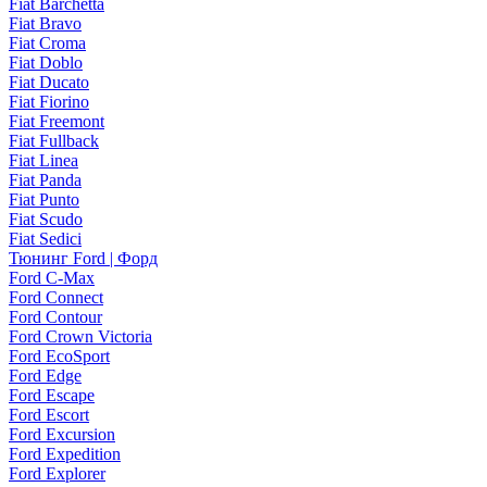
Fiat Barchetta
Fiat Bravo
Fiat Croma
Fiat Doblo
Fiat Ducato
Fiat Fiorino
Fiat Freemont
Fiat Fullback
Fiat Linea
Fiat Panda
Fiat Punto
Fiat Scudo
Fiat Sedici
Тюнинг Ford | Форд
Ford C-Max
Ford Connect
Ford Contour
Ford Crown Victoria
Ford EcoSport
Ford Edge
Ford Escape
Ford Escort
Ford Excursion
Ford Expedition
Ford Explorer