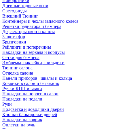
Поворотники
Дневные ходовые огни
Светодиоды
Внешний Тюнинг
Контейнеры и чехлы запасного колеса
Решетки радиатора и бампера
Дефлекторы окон и капота
Защита фар
Брызговики
Рейлинги и поперечины
Накладки на зеркала и корпусы
Сетки для бампера
Эмблемы, наклейки, шильдики
Тюнинг салона
Отделка салона
Панели приборов | шкалы и кольца
Коврики в салон и багажник
Ручки КПП и замки
Накладки на пороги в салон
Накладки на педали
Рули
Подсветка и доводчики дверей
Кнопки блокировки дверей
Накладки на коврик
Оплетки на руль