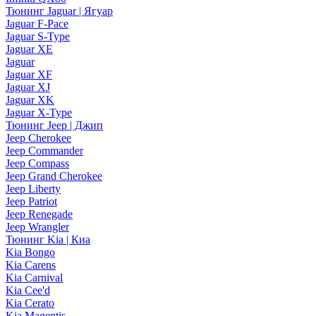
Тюнинг Jaguar | Ягуар
Jaguar F-Pace
Jaguar S-Type
Jaguar XE
Jaguar
Jaguar XF
Jaguar XJ
Jaguar XK
Jaguar X-Type
Тюнинг Jeep | Джип
Jeep Cherokee
Jeep Commander
Jeep Compass
Jeep Grand Cherokee
Jeep Liberty
Jeep Patriot
Jeep Renegade
Jeep Wrangler
Тюнинг Kia | Киа
Kia Bongo
Kia Carens
Kia Carnival
Kia Cee'd
Kia Cerato
Kia Magentis