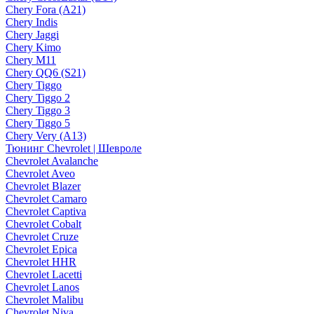
Chery Fora (A21)
Chery Indis
Chery Jaggi
Chery Kimo
Chery M11
Chery QQ6 (S21)
Chery Tiggo
Chery Tiggo 2
Chery Tiggo 3
Chery Tiggo 5
Chery Very (A13)
Тюнинг Chevrolet | Шевроле
Chevrolet Avalanche
Chevrolet Aveo
Chevrolet Blazer
Chevrolet Camaro
Chevrolet Captiva
Chevrolet Cobalt
Chevrolet Cruze
Chevrolet Epica
Chevrolet HHR
Chevrolet Lacetti
Chevrolet Lanos
Chevrolet Malibu
Chevrolet Niva