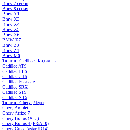
Bmw 7 серия
Bmw 8 серия
Bmw X1
Bmw X3
Bmw X4
Bmw X5
Bmw X6
BMW X7
Bmw Z3
Bmw Z4
Bmw М6
Тюнинг Cadillac | Кадиллак
Cadillac ATS
Cadillac BLS
Cadillac CTS
Cadillac Escalade
Cadillac SRX
Cadillac STS
Cadillac XT5
Тюнинг Chery | Чери
Chery Amulet
Chery Arrizo 7
Chery Bonus (A13)
Chery Bonus 3 (E3/A19)
Chery CrossEastar (B14)