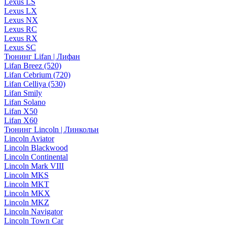
Lexus LS
Lexus LX
Lexus NX
Lexus RC
Lexus RX
Lexus SC
Тюнинг Lifan | Лифан
Lifan Breez (520)
Lifan Cebrium (720)
Lifan Celliya (530)
Lifan Smily
Lifan Solano
Lifan X50
Lifan X60
Тюнинг Lincoln | Линкольн
Lincoln Aviator
Lincoln Blackwood
Lincoln Continental
Lincoln Mark VIII
Lincoln MKS
Lincoln MKT
Lincoln MKX
Lincoln MKZ
Lincoln Navigator
Lincoln Town Car