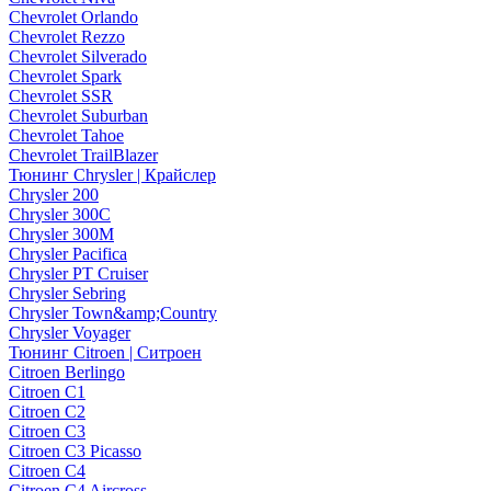
Chevrolet Orlando
Chevrolet Rezzo
Chevrolet Silverado
Chevrolet Spark
Chevrolet SSR
Chevrolet Suburban
Chevrolet Tahoe
Chevrolet TrailBlazer
Тюнинг Chrysler | Крайслер
Chrysler 200
Chrysler 300C
Chrysler 300M
Chrysler Pacifica
Chrysler PT Cruiser
Chrysler Sebring
Chrysler Town&amp;Country
Chrysler Voyager
Тюнинг Citroen | Ситроен
Citroen Berlingo
Citroen C1
Citroen C2
Citroen C3
Citroen C3 Picasso
Citroen C4
Citroen C4 Aircross