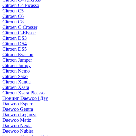
Citroen C4 Picasso
Citroen C5
Citroen C6
Citroen C8
Citroen C-Crosser
Citroen C-Elysee
Citroen DS3
Citroen DS4
Citroen DS5
Citroen Evasion
Citroen Jumper
Citroen Jumpy
Citroen Nemo
Citroen Saxo
Citroen Xantia
Citroen Xsara
Citroen Xsara Picasso
Тюнинг Daewoo | Дэу
Daewoo Espero
Daewoo Gentra
Daewoo Leganza
Daewoo Matiz
Daewoo Nexia
Daewoo Nubira