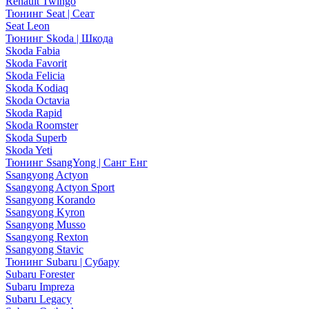
Renault Twingo
Тюнинг Seat | Сеат
Seat Leon
Тюнинг Skoda | Шкода
Skoda Fabia
Skoda Favorit
Skoda Felicia
Skoda Kodiaq
Skoda Octavia
Skoda Rapid
Skoda Roomster
Skoda Superb
Skoda Yeti
Тюнинг SsangYong | Санг Енг
Ssangyong Actyon
Ssangyong Actyon Sport
Ssangyong Korando
Ssangyong Kyron
Ssangyong Musso
Ssangyong Rexton
Ssangyong Stavic
Тюнинг Subaru | Субару
Subaru Forester
Subaru Impreza
Subaru Legacy