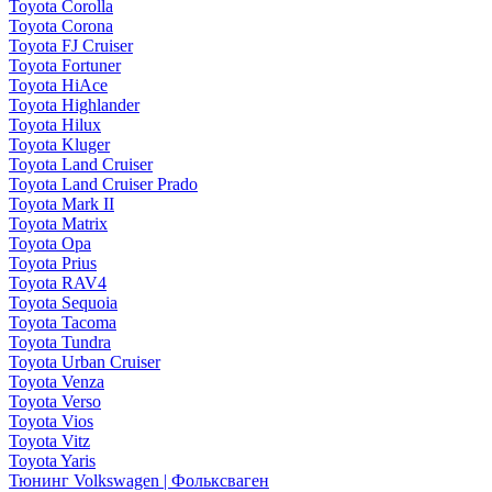
Toyota Corolla
Toyota Corona
Toyota FJ Cruiser
Toyota Fortuner
Toyota HiAce
Toyota Highlander
Toyota Hilux
Toyota Kluger
Toyota Land Cruiser
Toyota Land Cruiser Prado
Toyota Mark II
Toyota Matrix
Toyota Opa
Toyota Prius
Toyota RAV4
Toyota Sequoia
Toyota Tacoma
Toyota Tundra
Toyota Urban Cruiser
Toyota Venza
Toyota Verso
Toyota Vios
Toyota Vitz
Toyota Yaris
Тюнинг Volkswagen | Фольксваген