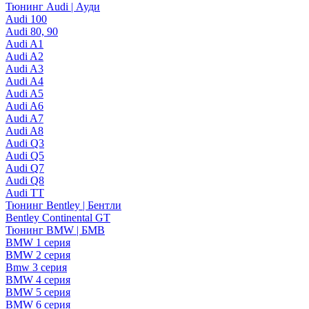
Тюнинг Audi | Ауди
Audi 100
Audi 80, 90
Audi A1
Audi A2
Audi A3
Audi A4
Audi A5
Audi A6
Audi A7
Audi A8
Audi Q3
Audi Q5
Audi Q7
Audi Q8
Audi TT
Тюнинг Bentley | Бентли
Bentley Continental GT
Тюнинг BMW | БМВ
BMW 1 серия
BMW 2 серия
Bmw 3 серия
BMW 4 серия
BMW 5 серия
BMW 6 серия