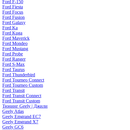
Ford F-150
Ford Fiesta
Ford Focus
Ford Fusion
Ford Galaxy
Ford Ka
Ford Kuga
Ford Maverick
Ford Mondeo
Ford Mustang
Ford Probe
Ford Ranger
Ford S-Max
Ford Taurus
Ford Thunderbird
Ford Tourneo Connect
Ford Tourneo Custom
Ford Transit
Ford Transit Connect
Ford Transit Custom
Тюнинг Geely | Джили
Geely Atlas
Geely Emgrand EC7
Geely Emgrand X7
Geely GC6