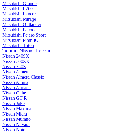
Mitsubishi Grandis
Mitsubishi L200
Mitsubishi Lancer
Mitsubishi Mirage
Mitsubishi Outlander
Mitsubishi Pajero
Mitsubishi Pajero Sport
Mitsubishi Pinin IO
Mitsubishi Triton
Тюнинг Nissan | Ниссан
Nissan 240SX
Nissan 300ZX
Nissan 350Z
Nissan Almera
Nissan Almera Classic
Nissan Altima
Nissan Armada
Nissan Cube
Nissan GT-R
Nissan Juke
Nissan Maxima
Nissan Micra
Nissan Murano
Nissan Navara
Nissan Note