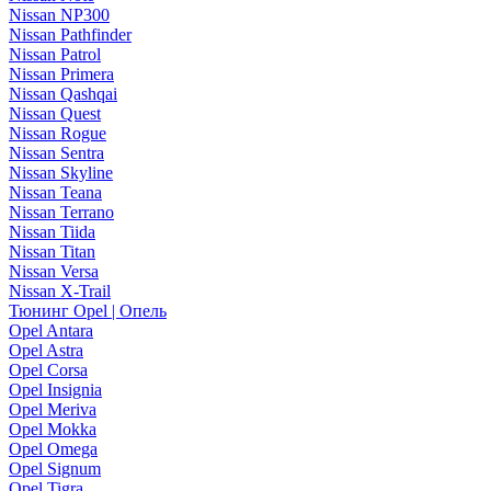
Nissan NP300
Nissan Pathfinder
Nissan Patrol
Nissan Primera
Nissan Qashqai
Nissan Quest
Nissan Rogue
Nissan Sentra
Nissan Skyline
Nissan Teana
Nissan Terrano
Nissan Tiida
Nissan Titan
Nissan Versa
Nissan X-Trail
Тюнинг Opel | Опель
Opel Antara
Opel Astra
Opel Corsa
Opel Insignia
Opel Meriva
Opel Mokka
Opel Omega
Opel Signum
Opel Tigra