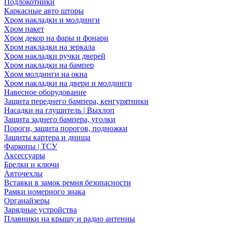
Подлокотники
Каркасные авто шторы
Хром накладки и молдинги
Хром пакет
Хром декор на фары и фонари
Хром накладки на зеркала
Хром накладки ручки дверей
Хром накладки на бампер
Хром молдинги на окна
Хром накладки на двери и молдинги
Навесное оборудование
Защита переднего бампера, кенгурятники
Насадки на глушитель | Выхлоп
Защита заднего бампера, уголки
Пороги, защита порогов, подножки
Защиты картера и днища
Фаркопы | ТСУ
Аксессуары
Брелки и ключи
Авточехлы
Вставки в замок ремня безопасности
Рамки номерного знака
Органайзеры
Зарядные устройства
Плавники на крышу и радио антенны