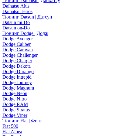
Тюнинг Daihatsu | Дайхатсу
Daihatsu Altis
Daihatsu Terios
Тюнинг Datsun | Датсун
Datsun mi-Do
Datsun on-Do
Тюнинг Dodge | Додж
Dodge Avenger
Dodge Caliber
Dodge Caravan
Dodge Challenger
Dodge Charger
Dodge Dakota
Dodge Durango
Dodge Intrepid
Dodge Journey
Dodge Magnum
Dodge Neon
Dodge Nitro
Dodge RAM
Dodge Stratus
Dodge Viper
Тюнинг Fiat | Фиат
Fiat 500
Fiat Albea