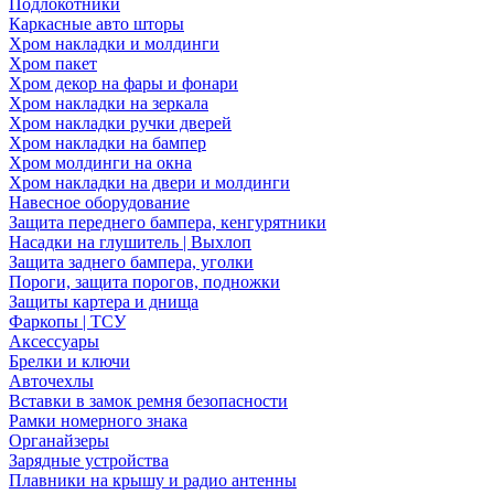
Подлокотники
Каркасные авто шторы
Хром накладки и молдинги
Хром пакет
Хром декор на фары и фонари
Хром накладки на зеркала
Хром накладки ручки дверей
Хром накладки на бампер
Хром молдинги на окна
Хром накладки на двери и молдинги
Навесное оборудование
Защита переднего бампера, кенгурятники
Насадки на глушитель | Выхлоп
Защита заднего бампера, уголки
Пороги, защита порогов, подножки
Защиты картера и днища
Фаркопы | ТСУ
Аксессуары
Брелки и ключи
Авточехлы
Вставки в замок ремня безопасности
Рамки номерного знака
Органайзеры
Зарядные устройства
Плавники на крышу и радио антенны