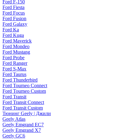
Ford F-150
Ford Fiesta
Ford Focus
Ford Fusion
Ford Galaxy
Ford Ka
Ford Kuga
Ford Maverick
Ford Mondeo
Ford Mustang
Ford Probe
Ford Ranger
Ford S-Max
Ford Taurus
Ford Thunderbird
Ford Tourneo Connect
Ford Tourneo Custom
Ford Transit
Ford Transit Connect
Ford Transit Custom
Тюнинг Geely | Джили
Geely Atlas
Geely Emgrand EC7
Geely Emgrand X7
Geely GC6