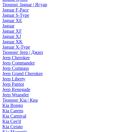
Тюнинг Jaguar | Ягуар
Jaguar F-Pace
Jaguar S-Type
Jaguar XE
Jaguar
Jaguar XF
Jaguar XJ
Jaguar XK
Jaguar X-Type
Тюнинг Jeep | Джип
Jeep Cherokee
Jeep Commander
Jeep Compass
Jeep Grand Cherokee
Jeep Liberty
Jeep Patriot
Jeep Renegade
Jeep Wrangler
Тюнинг Kia | Киа
Kia Bongo
Kia Carens
Kia Carnival
Kia Cee'd
Kia Cerato
Kia Magentis