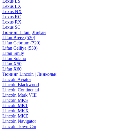
Lexus LS
Lexus LX
Lexus NX
Lexus RC
Lexus RX
Lexus SC
Тюнинг Lifan | Лифан
Lifan Breez (520)
Lifan Cebrium (720)
Lifan Celliya (530)
Lifan Smily
Lifan Solano
Lifan X50
Lifan X60
Тюнинг Lincoln | Линкольн
Lincoln Aviator
Lincoln Blackwood
Lincoln Continental
Lincoln Mark VIII
Lincoln MKS
Lincoln MKT
Lincoln MKX
Lincoln MKZ
Lincoln Navigator
Lincoln Town Car