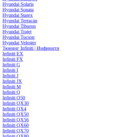
Hyundai Solaris
Hyundai Sonata
Hyundai Starex
Hyundai Terracan
Hyundai Tiburon
Hyundai Trajet
Hyundai Tucson
Hyundai Veloster
Тюнинг Infiniti | Инфинити
Infiniti EX
Infiniti FX
Infiniti G
Infiniti I
Infiniti J
Infiniti JX
Infiniti M
Infiniti Q
Infiniti Q50
Infiniti QX30
Infiniti QX4
Infiniti QX50
Infiniti QX56
Infiniti QX60
Infiniti QX70
Infiniti QX80