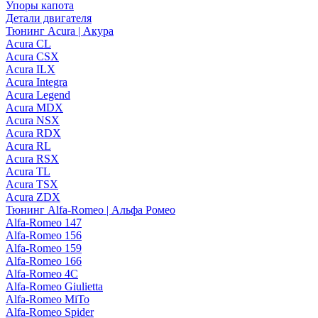
Упоры капота
Детали двигателя
Тюнинг Acura | Акура
Acura CL
Acura CSX
Acura ILX
Acura Integra
Acura Legend
Acura MDX
Acura NSX
Acura RDX
Acura RL
Acura RSX
Acura TL
Acura TSX
Acura ZDX
Тюнинг Alfa-Romeo | Альфа Ромео
Alfa-Romeo 147
Alfa-Romeo 156
Alfa-Romeo 159
Alfa-Romeo 166
Alfa-Romeo 4C
Alfa-Romeo Giulietta
Alfa-Romeo MiTo
Alfa-Romeo Spider