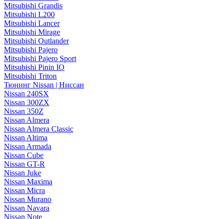
Mitsubishi Grandis
Mitsubishi L200
Mitsubishi Lancer
Mitsubishi Mirage
Mitsubishi Outlander
Mitsubishi Pajero
Mitsubishi Pajero Sport
Mitsubishi Pinin IO
Mitsubishi Triton
Тюнинг Nissan | Ниссан
Nissan 240SX
Nissan 300ZX
Nissan 350Z
Nissan Almera
Nissan Almera Classic
Nissan Altima
Nissan Armada
Nissan Cube
Nissan GT-R
Nissan Juke
Nissan Maxima
Nissan Micra
Nissan Murano
Nissan Navara
Nissan Note