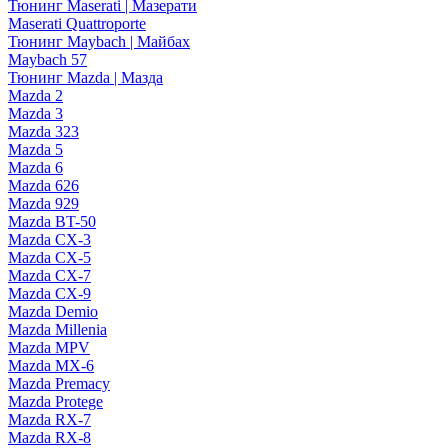
Тюнинг Maserati | Мазерати
Maserati Quattroporte
Тюнинг Maybach | Майбах
Maybach 57
Тюнинг Mazda | Мазда
Mazda 2
Mazda 3
Mazda 323
Mazda 5
Mazda 6
Mazda 626
Mazda 929
Mazda BT-50
Mazda CX-3
Mazda CX-5
Mazda CX-7
Mazda CX-9
Mazda Demio
Mazda Millenia
Mazda MPV
Mazda MX-6
Mazda Premacy
Mazda Protege
Mazda RX-7
Mazda RX-8