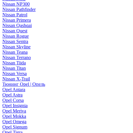
Nissan NP300
Nissan Pathfinder
Nissan Patrol
Nissan Primera
Nissan Qashqai
Nissan Quest
Nissan Rogue
Nissan Sentra
Nissan Skyline
Nissan Teana
Nissan Terrano
Nissan Tiida
Nissan Titan
Nissan Versa
Nissan X-Trail
Тюнинг Opel | Опель
Opel Antara
Opel Astra
Opel Corsa
Opel Insignia
Opel Meriva
Opel Mokka
Opel Omega
Opel Signum
Opel Tigra