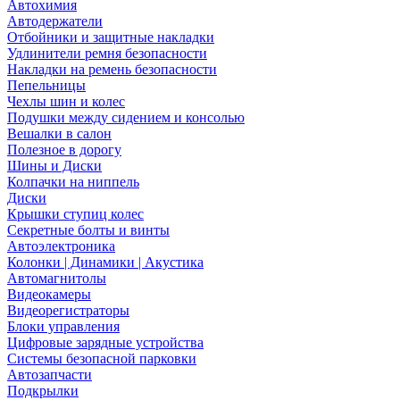
Автохимия
Автодержатели
Отбойники и защитные накладки
Удлинители ремня безопасности
Накладки на ремень безопасности
Пепельницы
Чехлы шин и колес
Подушки между сидением и консолью
Вешалки в салон
Полезное в дорогу
Шины и Диски
Колпачки на ниппель
Диски
Крышки ступиц колес
Секретные болты и винты
Автоэлектроника
Колонки | Динамики | Акустика
Автомагнитолы
Видеокамеры
Видеорегистраторы
Блоки управления
Цифровые зарядные устройства
Системы безопасной парковки
Автозапчасти
Подкрылки