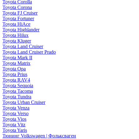
Toyota Corolla
Toyota Corona
Toyota FJ Cruiser
Toyota Fortuner
Toyota HiAce
Toyota Highlander
Toyota Hilux
Toyota Kluger
Toyota Land Cruiser
Toyota Land Cruiser Prado
Toyota Mark II
Toyota Matrix
Toyota Opa
Toyota Prius
Toyota RAV4
Toyota Sequoia
Toyota Tacoma
Toyota Tundra
Toyota Urban Cruiser
Toyota Venza
Toyota Verso
Toyota Vios
Toyota Vitz
Toyota Yaris
Тюнинг Volkswagen | Фольксваген