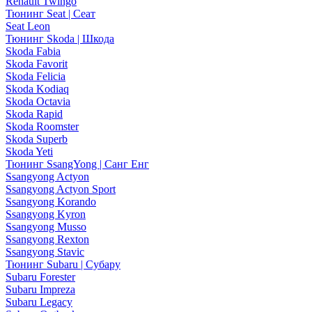
Renault Twingo
Тюнинг Seat | Сеат
Seat Leon
Тюнинг Skoda | Шкода
Skoda Fabia
Skoda Favorit
Skoda Felicia
Skoda Kodiaq
Skoda Octavia
Skoda Rapid
Skoda Roomster
Skoda Superb
Skoda Yeti
Тюнинг SsangYong | Санг Енг
Ssangyong Actyon
Ssangyong Actyon Sport
Ssangyong Korando
Ssangyong Kyron
Ssangyong Musso
Ssangyong Rexton
Ssangyong Stavic
Тюнинг Subaru | Субару
Subaru Forester
Subaru Impreza
Subaru Legacy