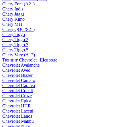
Chery Fora (A21)
Chery Indis
Chery Jaggi
Chery Kimo
Chery M11
Chery QQ6 (S21)
Chery Tiggo
Chery Tiggo 2
Chery Tiggo 3
Chery Tiggo 5
Chery Very (A13)
Тюнинг Chevrolet | Шевроле
Chevrolet Avalanche
Chevrolet Aveo
Chevrolet Blazer
Chevrolet Camaro
Chevrolet Captiva
Chevrolet Cobalt
Chevrolet Cruze
Chevrolet Epica
Chevrolet HHR
Chevrolet Lacetti
Chevrolet Lanos
Chevrolet Malibu
Chevrolet Niva