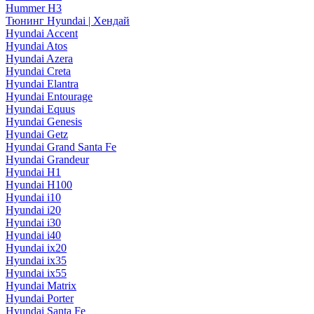
Hummer H3
Тюнинг Hyundai | Хендай
Hyundai Accent
Hyundai Atos
Hyundai Azera
Hyundai Creta
Hyundai Elantra
Hyundai Entourage
Hyundai Equus
Hyundai Genesis
Hyundai Getz
Hyundai Grand Santa Fe
Hyundai Grandeur
Hyundai H1
Hyundai H100
Hyundai i10
Hyundai i20
Hyundai i30
Hyundai i40
Hyundai ix20
Hyundai ix35
Hyundai ix55
Hyundai Matrix
Hyundai Porter
Hyundai Santa Fe