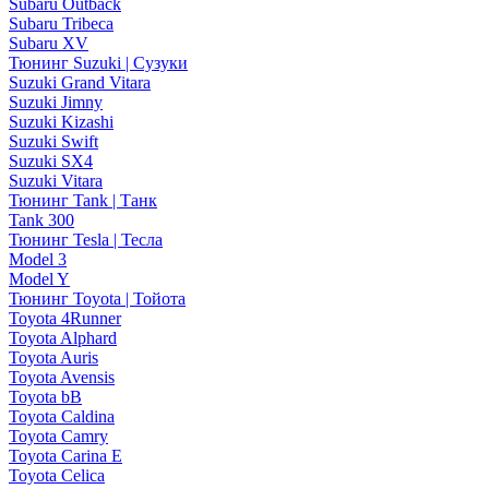
Subaru Outback
Subaru Tribeca
Subaru XV
Тюнинг Suzuki | Сузуки
Suzuki Grand Vitara
Suzuki Jimny
Suzuki Kizashi
Suzuki Swift
Suzuki SX4
Suzuki Vitara
Тюнинг Tank | Танк
Tank 300
Тюнинг Tesla | Тесла
Model 3
Model Y
Тюнинг Toyota | Тойота
Toyota 4Runner
Toyota Alphard
Toyota Auris
Toyota Avensis
Toyota bB
Toyota Caldina
Toyota Camry
Toyota Carina E
Toyota Celica