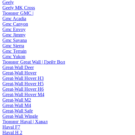
Geely
Geely MK Cross
Тюнинг GMC |
Gmc Acadia
Gmc Canyon
Gmc Envoy
Gmc Jimmy
Gmc Savana
Gmc Sierra
Gmc Terrain
Gmc Yukon
Тюнинг Great Wall | Грейт Вол
Great-Wall Deer
Great-Wall Hover
Great-Wall Hover H3
Great-Wall Hover H5
Great-Wall Hover H6
Great-Wall Hover M4
Great-Wall M2
Great-Wall M4
Great-Wall Safe
Great-Wall Wingle
Тюнинг Haval | Хавал
Haval F7
Haval H 2