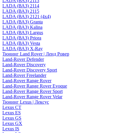
LADA (ВАЗ) 2113
LADA (ВАЗ) 2114
LADA (ВАЗ) 2115
LADA (ВАЗ) 2121 (4x4)
LADA (ВАЗ) Granta
LADA (ВАЗ) Kalina
LADA (ВАЗ) Largus
LADA (ВАЗ) Priora
LADA (ВАЗ) Vesta
LADA (ВАЗ) X-Ray
Тюнинг Land Rover | Ленд Ровер
Land-Rover Defender
Land-Rover Discovery
Land-Rover Discovery Sport
Land-Rover Freelander
Land-Rover Range Rover
Land-Rover Range Rover Evoque
Land-Rover Range Rover Sport
Land-Rover Range Rover Velar
Тюнинг Lexus | Лексус
Lexus CT
Lexus ES
Lexus GS
Lexus GX
Lexus IS