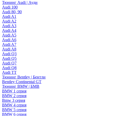
Тюнинг Audi | Ауди
Audi 100
Audi 80, 90
Audi A1
Audi A2
Audi A3
Audi A4
Audi A5
Audi A6
Audi A7
Audi A8
Audi Q3
Audi Q5
Audi Q7
Audi Q8
Audi TT
Тюнинг Bentley | Бентли
Bentley Continental GT
Тюнинг BMW | БМВ
BMW 1 серия
BMW 2 серия
Bmw 3 серия
BMW 4 серия
BMW 5 серия
BMW 6 серия