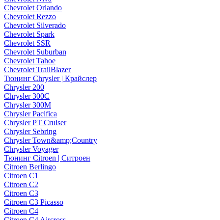
Chevrolet Orlando
Chevrolet Rezzo
Chevrolet Silverado
Chevrolet Spark
Chevrolet SSR
Chevrolet Suburban
Chevrolet Tahoe
Chevrolet TrailBlazer
Тюнинг Chrysler | Крайслер
Chrysler 200
Chrysler 300C
Chrysler 300M
Chrysler Pacifica
Chrysler PT Cruiser
Chrysler Sebring
Chrysler Town&amp;Country
Chrysler Voyager
Тюнинг Citroen | Ситроен
Citroen Berlingo
Citroen C1
Citroen C2
Citroen C3
Citroen C3 Picasso
Citroen C4
Citroen C4 Aircross