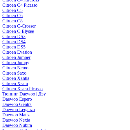
Citroen C4 Picasso
Citroen C5
Citroen C6
Citroen C8
Citroen C-Crosser
Citroen C-Elysee
Citroen DS3
Citroen DS4
Citroen DS5
Citroen Evasion
Citroen Jumper
Citroen Jumpy
Citroen Nemo
Citroen Saxo
Citroen Xantia
Citroen Xsara
Citroen Xsara Picasso
Тюнинг Daewoo | Дэу
Daewoo Espero
Daewoo Gentra
Daewoo Leganza
Daewoo Matiz
Daewoo Nexia
Daewoo Nubira