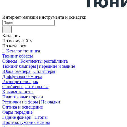
Интернет-магазин инструмента и оснастки
Каталог
По всему сайту
По каталогу
Каталог тюнинга
Тюнинг обвесы
Обвесы | Комплекты рестайлинга
Тюнинг бамперы | передние и задние
Юбка бампера | Сплиттеры
Диффузоры бампера
Расширители арок
Спойлеры | антикрылья
Крылья, капоты
Пластиковые пороги
Реснички на фары | Накладки
Оптика и освещение
Фары передние
Задние фонари | Стопы
Противотуманные фары