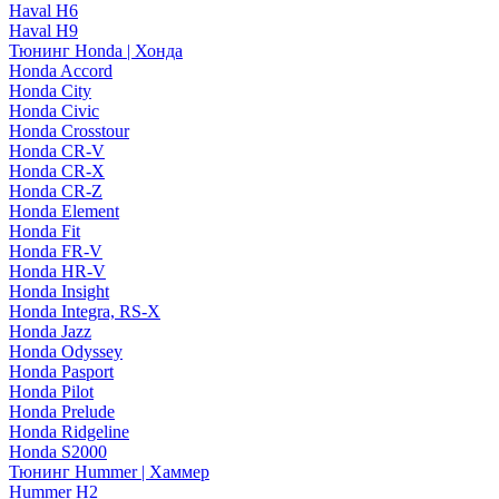
Haval H6
Haval H9
Тюнинг Honda | Хонда
Honda Accord
Honda City
Honda Civic
Honda Crosstour
Honda CR-V
Honda CR-X
Honda CR-Z
Honda Element
Honda Fit
Honda FR-V
Honda HR-V
Honda Insight
Honda Integra, RS-X
Honda Jazz
Honda Odyssey
Honda Pasport
Honda Pilot
Honda Prelude
Honda Ridgeline
Honda S2000
Тюнинг Hummer | Хаммер
Hummer H2