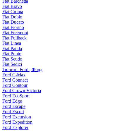
Fiat Barchetta
Fiat Bravo
Fiat Croma
Fiat Doblo
Fiat Ducato
Fiat Fiorino
Fiat Freemont
Fiat Fullback
Fiat Linea
Fiat Panda
Fiat Punto
Fiat Scudo
Fiat Sedici
Тюнинг Ford | Форд
Ford C-Max
Ford Connect
Ford Contour
Ford Crown Victoria
Ford EcoSport
Ford Edge
Ford Escape
Ford Escort
Ford Excursion
Ford Expedition
Ford Explorer