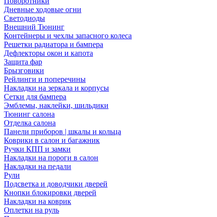
Поворотники
Дневные ходовые огни
Светодиоды
Внешний Тюнинг
Контейнеры и чехлы запасного колеса
Решетки радиатора и бампера
Дефлекторы окон и капота
Защита фар
Брызговики
Рейлинги и поперечины
Накладки на зеркала и корпусы
Сетки для бампера
Эмблемы, наклейки, шильдики
Тюнинг салона
Отделка салона
Панели приборов | шкалы и кольца
Коврики в салон и багажник
Ручки КПП и замки
Накладки на пороги в салон
Накладки на педали
Рули
Подсветка и доводчики дверей
Кнопки блокировки дверей
Накладки на коврик
Оплетки на руль