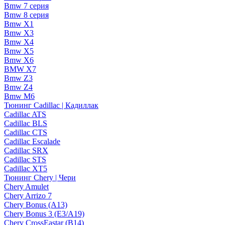
Bmw 7 серия
Bmw 8 серия
Bmw X1
Bmw X3
Bmw X4
Bmw X5
Bmw X6
BMW X7
Bmw Z3
Bmw Z4
Bmw М6
Тюнинг Cadillac | Кадиллак
Cadillac ATS
Cadillac BLS
Cadillac CTS
Cadillac Escalade
Cadillac SRX
Cadillac STS
Cadillac XT5
Тюнинг Chery | Чери
Chery Amulet
Chery Arrizo 7
Chery Bonus (A13)
Chery Bonus 3 (E3/A19)
Chery CrossEastar (B14)