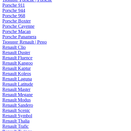
Porsche 911
Porsche 944
Porsche 968
Porsche Boxter
Porsche Cayenne
Porsche Macan
Porsche Panamera
Тюнинг Renault | Рено
Renault Clio
Renault Duster
Renault Fluence
Renault Kangoo
Renault Kaptur
Renault Koleos
Renault Laguna
Renault Latitude
Renault Master
Renault Megane
Renault Modus
Renault Sandero
Renault Scenic
Renault Symbol
Renault Thalia
Renault Trafic