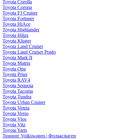
Toyota Corolla
Toyota Corona
Toyota FJ Cruiser
Toyota Fortuner
Toyota HiAce
Toyota Highlander
Toyota Hilux
Toyota Kluger
Toyota Land Cruiser
Toyota Land Cruiser Prado
Toyota Mark II
Toyota Matrix
Toyota Opa
Toyota Prius
Toyota RAV4
Toyota Sequoia
Toyota Tacoma
Toyota Tundra
Toyota Urban Cruiser
Toyota Venza
Toyota Verso
Toyota Vios
Toyota Vitz
Toyota Yaris
Тюнинг Volkswagen | Фольксваген