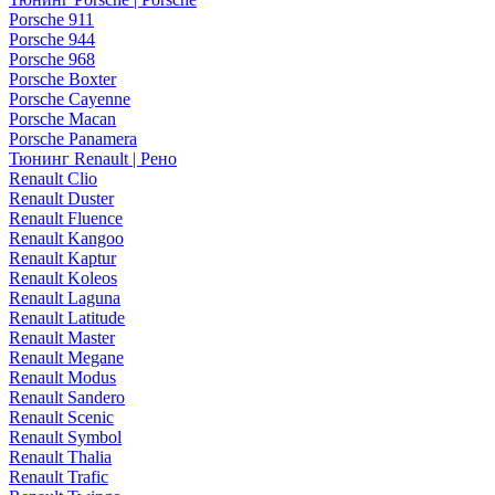
Porsche 911
Porsche 944
Porsche 968
Porsche Boxter
Porsche Cayenne
Porsche Macan
Porsche Panamera
Тюнинг Renault | Рено
Renault Clio
Renault Duster
Renault Fluence
Renault Kangoo
Renault Kaptur
Renault Koleos
Renault Laguna
Renault Latitude
Renault Master
Renault Megane
Renault Modus
Renault Sandero
Renault Scenic
Renault Symbol
Renault Thalia
Renault Trafic