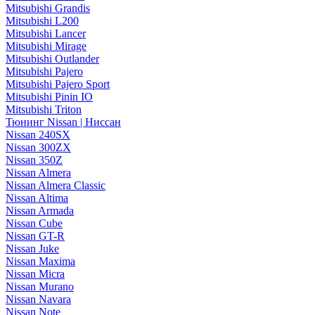
Mitsubishi Grandis
Mitsubishi L200
Mitsubishi Lancer
Mitsubishi Mirage
Mitsubishi Outlander
Mitsubishi Pajero
Mitsubishi Pajero Sport
Mitsubishi Pinin IO
Mitsubishi Triton
Тюнинг Nissan | Ниссан
Nissan 240SX
Nissan 300ZX
Nissan 350Z
Nissan Almera
Nissan Almera Classic
Nissan Altima
Nissan Armada
Nissan Cube
Nissan GT-R
Nissan Juke
Nissan Maxima
Nissan Micra
Nissan Murano
Nissan Navara
Nissan Note