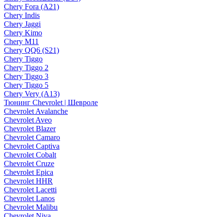
Chery Fora (A21)
Chery Indis
Chery Jaggi
Chery Kimo
Chery M11
Chery QQ6 (S21)
Chery Tiggo
Chery Tiggo 2
Chery Tiggo 3
Chery Tiggo 5
Chery Very (A13)
Тюнинг Chevrolet | Шевроле
Chevrolet Avalanche
Chevrolet Aveo
Chevrolet Blazer
Chevrolet Camaro
Chevrolet Captiva
Chevrolet Cobalt
Chevrolet Cruze
Chevrolet Epica
Chevrolet HHR
Chevrolet Lacetti
Chevrolet Lanos
Chevrolet Malibu
Chevrolet Niva