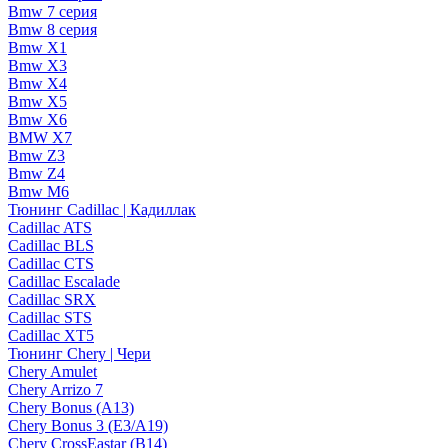
Bmw 7 серия
Bmw 8 серия
Bmw X1
Bmw X3
Bmw X4
Bmw X5
Bmw X6
BMW X7
Bmw Z3
Bmw Z4
Bmw М6
Тюнинг Cadillac | Кадиллак
Cadillac ATS
Cadillac BLS
Cadillac CTS
Cadillac Escalade
Cadillac SRX
Cadillac STS
Cadillac XT5
Тюнинг Chery | Чери
Chery Amulet
Chery Arrizo 7
Chery Bonus (A13)
Chery Bonus 3 (E3/A19)
Chery CrossEastar (B14)