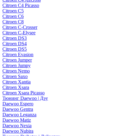
Citroen C4 Picasso
Citroen C5
Citroen C6
Citroen C8
Citroen C-Crosser
Citroen C-Elysee
Citroen DS3
Citroen DS4
Citroen DS5
Citroen Evasion
Citroen Jumper
Citroen Jumpy
Citroen Nemo
Citroen Saxo
Citroen Xantia
Citroen Xsara
Citroen Xsara Picasso
Тюнинг Daewoo | Дэу
Daewoo Espero
Daewoo Gentra
Daewoo Leganza
Daewoo Matiz
Daewoo Nexia
Daewoo Nubira