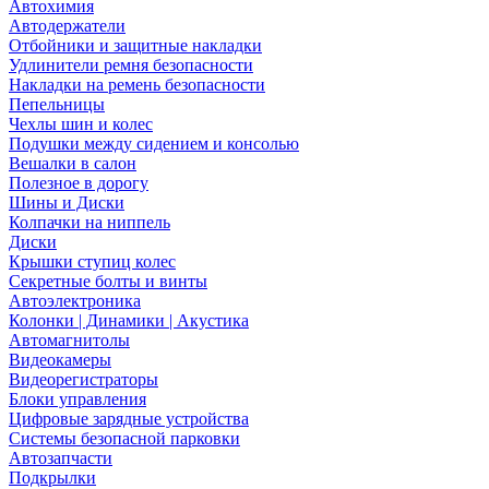
Автохимия
Автодержатели
Отбойники и защитные накладки
Удлинители ремня безопасности
Накладки на ремень безопасности
Пепельницы
Чехлы шин и колес
Подушки между сидением и консолью
Вешалки в салон
Полезное в дорогу
Шины и Диски
Колпачки на ниппель
Диски
Крышки ступиц колес
Секретные болты и винты
Автоэлектроника
Колонки | Динамики | Акустика
Автомагнитолы
Видеокамеры
Видеорегистраторы
Блоки управления
Цифровые зарядные устройства
Системы безопасной парковки
Автозапчасти
Подкрылки