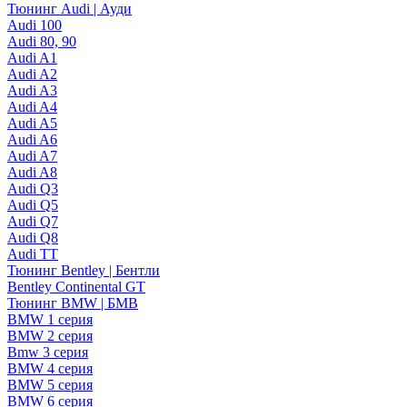
Тюнинг Audi | Ауди
Audi 100
Audi 80, 90
Audi A1
Audi A2
Audi A3
Audi A4
Audi A5
Audi A6
Audi A7
Audi A8
Audi Q3
Audi Q5
Audi Q7
Audi Q8
Audi TT
Тюнинг Bentley | Бентли
Bentley Continental GT
Тюнинг BMW | БМВ
BMW 1 серия
BMW 2 серия
Bmw 3 серия
BMW 4 серия
BMW 5 серия
BMW 6 серия