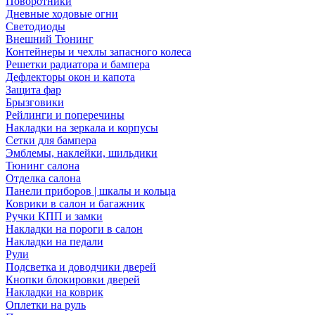
Поворотники
Дневные ходовые огни
Светодиоды
Внешний Тюнинг
Контейнеры и чехлы запасного колеса
Решетки радиатора и бампера
Дефлекторы окон и капота
Защита фар
Брызговики
Рейлинги и поперечины
Накладки на зеркала и корпусы
Сетки для бампера
Эмблемы, наклейки, шильдики
Тюнинг салона
Отделка салона
Панели приборов | шкалы и кольца
Коврики в салон и багажник
Ручки КПП и замки
Накладки на пороги в салон
Накладки на педали
Рули
Подсветка и доводчики дверей
Кнопки блокировки дверей
Накладки на коврик
Оплетки на руль