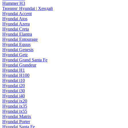
Hummer H3
Тюнинг Hyundai | Хендай
Hyundai Accent
Hyundai Atos
Hyundai Azera
Hyundai Creta
Hyundai Elantra
Hyundai Entourage
Hyundai Equus
Hyundai Genesis
Hyundai Getz
Hyundai Grand Santa Fe
Hyundai Grandeur
Hyundai H1
Hyundai H100
Hyundai i10
Hyundai i20
Hyundai i30
Hyundai i40
Hyundai ix20
Hyundai ix35
Hyundai ix55
Hyundai Matrix
Hyundai Porter
Hyundai Santa Fe