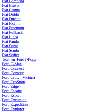
Fiat Barchetta
Fiat Bravo
Fiat Croma
Fiat Doblo
Fiat Ducato
Fiat Fiorino
Fiat Freemont
Fiat Fullback
Fiat Linea
Fiat Panda
Fiat Punto
Fiat Scudo
Fiat Sedici
Тюнинг Ford | Форд
Ford C-Max
Ford Connect
Ford Contour
Ford Crown Victoria
Ford EcoSport
Ford Edge
Ford Escape
Ford Escort
Ford Excursion
Ford Expedition
Ford Explorer