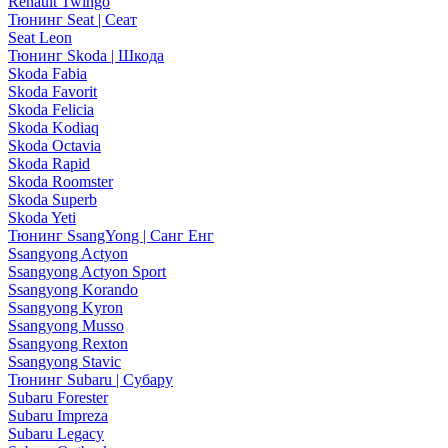
Renault Twingo
Тюнинг Seat | Сеат
Seat Leon
Тюнинг Skoda | Шкода
Skoda Fabia
Skoda Favorit
Skoda Felicia
Skoda Kodiaq
Skoda Octavia
Skoda Rapid
Skoda Roomster
Skoda Superb
Skoda Yeti
Тюнинг SsangYong | Санг Енг
Ssangyong Actyon
Ssangyong Actyon Sport
Ssangyong Korando
Ssangyong Kyron
Ssangyong Musso
Ssangyong Rexton
Ssangyong Stavic
Тюнинг Subaru | Субару
Subaru Forester
Subaru Impreza
Subaru Legacy