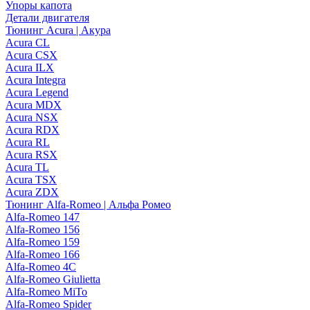
Упоры капота
Детали двигателя
Тюнинг Acura | Акура
Acura CL
Acura CSX
Acura ILX
Acura Integra
Acura Legend
Acura MDX
Acura NSX
Acura RDX
Acura RL
Acura RSX
Acura TL
Acura TSX
Acura ZDX
Тюнинг Alfa-Romeo | Альфа Ромео
Alfa-Romeo 147
Alfa-Romeo 156
Alfa-Romeo 159
Alfa-Romeo 166
Alfa-Romeo 4C
Alfa-Romeo Giulietta
Alfa-Romeo MiTo
Alfa-Romeo Spider