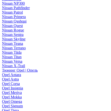
Nissan NP300
Nissan Pathfinder
Nissan Patrol
Nissan Primera
Nissan Qashqai
Nissan Quest
Nissan Rogue
Nissan Sentra
Nissan Skyline
Nissan Teana
Nissan Terrano
Nissan Tiida
Nissan Titan
Nissan Versa
Nissan X-Trail
Тюнинг Opel | Опель
Opel Antara
Opel Astra
Opel Corsa
Opel Insignia
Opel Meriva
Opel Mokka
Opel Omega
Opel Signum
Opel Tigra