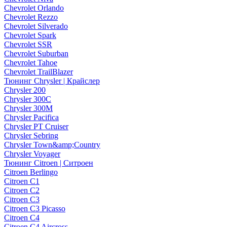
Chevrolet Orlando
Chevrolet Rezzo
Chevrolet Silverado
Chevrolet Spark
Chevrolet SSR
Chevrolet Suburban
Chevrolet Tahoe
Chevrolet TrailBlazer
Тюнинг Chrysler | Крайслер
Chrysler 200
Chrysler 300C
Chrysler 300M
Chrysler Pacifica
Chrysler PT Cruiser
Chrysler Sebring
Chrysler Town&amp;Country
Chrysler Voyager
Тюнинг Citroen | Ситроен
Citroen Berlingo
Citroen C1
Citroen C2
Citroen C3
Citroen C3 Picasso
Citroen C4
Citroen C4 Aircross