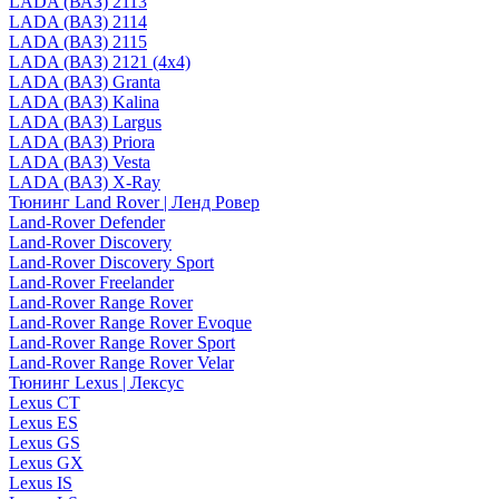
LADA (ВАЗ) 2113
LADA (ВАЗ) 2114
LADA (ВАЗ) 2115
LADA (ВАЗ) 2121 (4x4)
LADA (ВАЗ) Granta
LADA (ВАЗ) Kalina
LADA (ВАЗ) Largus
LADA (ВАЗ) Priora
LADA (ВАЗ) Vesta
LADA (ВАЗ) X-Ray
Тюнинг Land Rover | Ленд Ровер
Land-Rover Defender
Land-Rover Discovery
Land-Rover Discovery Sport
Land-Rover Freelander
Land-Rover Range Rover
Land-Rover Range Rover Evoque
Land-Rover Range Rover Sport
Land-Rover Range Rover Velar
Тюнинг Lexus | Лексус
Lexus CT
Lexus ES
Lexus GS
Lexus GX
Lexus IS