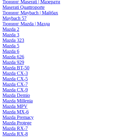
Тюнинг Maserati | Мазерати
Maserati Quattroporte
Тюнинг Maybach | Майбах
Maybach 57
Тюнинг Mazda | Мазда
Mazda 2
Mazda 3
Mazda 323
Mazda 5
Mazda 6
Mazda 626
Mazda 929
Mazda BT-50
Mazda CX-3
Mazda CX-5
Mazda CX-7
Mazda CX-9
Mazda Demio
Mazda Millenia
Mazda MPV
Mazda MX-6
Mazda Premacy
Mazda Protege
Mazda RX-7
Mazda RX-8