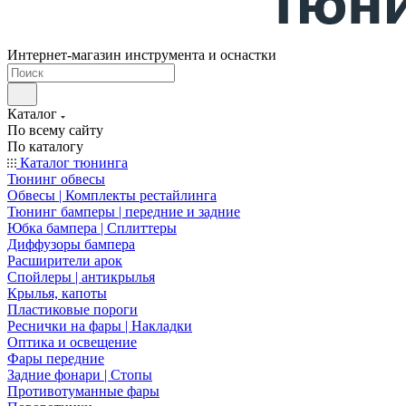
Интернет-магазин инструмента и оснастки
Каталог
По всему сайту
По каталогу
Каталог тюнинга
Тюнинг обвесы
Обвесы | Комплекты рестайлинга
Тюнинг бамперы | передние и задние
Юбка бампера | Сплиттеры
Диффузоры бампера
Расширители арок
Спойлеры | антикрылья
Крылья, капоты
Пластиковые пороги
Реснички на фары | Накладки
Оптика и освещение
Фары передние
Задние фонари | Стопы
Противотуманные фары