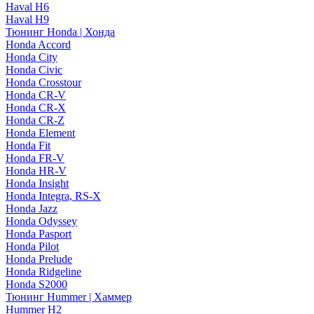
Haval H6
Haval H9
Тюнинг Honda | Хонда
Honda Accord
Honda City
Honda Civic
Honda Crosstour
Honda CR-V
Honda CR-X
Honda CR-Z
Honda Element
Honda Fit
Honda FR-V
Honda HR-V
Honda Insight
Honda Integra, RS-X
Honda Jazz
Honda Odyssey
Honda Pasport
Honda Pilot
Honda Prelude
Honda Ridgeline
Honda S2000
Тюнинг Hummer | Хаммер
Hummer H2