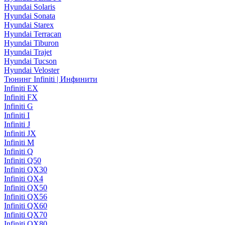
Hyundai Solaris
Hyundai Sonata
Hyundai Starex
Hyundai Terracan
Hyundai Tiburon
Hyundai Trajet
Hyundai Tucson
Hyundai Veloster
Тюнинг Infiniti | Инфинити
Infiniti EX
Infiniti FX
Infiniti G
Infiniti I
Infiniti J
Infiniti JX
Infiniti M
Infiniti Q
Infiniti Q50
Infiniti QX30
Infiniti QX4
Infiniti QX50
Infiniti QX56
Infiniti QX60
Infiniti QX70
Infiniti QX80