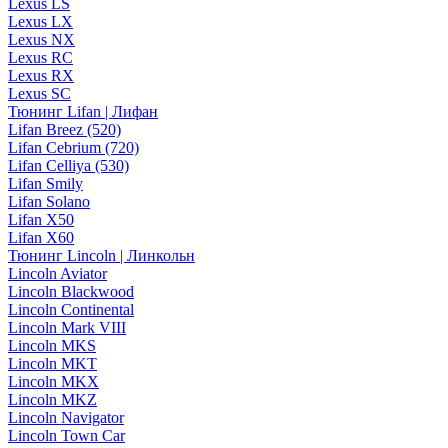
Lexus LS
Lexus LX
Lexus NX
Lexus RC
Lexus RX
Lexus SC
Тюнинг Lifan | Лифан
Lifan Breez (520)
Lifan Cebrium (720)
Lifan Celliya (530)
Lifan Smily
Lifan Solano
Lifan X50
Lifan X60
Тюнинг Lincoln | Линкольн
Lincoln Aviator
Lincoln Blackwood
Lincoln Continental
Lincoln Mark VIII
Lincoln MKS
Lincoln MKT
Lincoln MKX
Lincoln MKZ
Lincoln Navigator
Lincoln Town Car