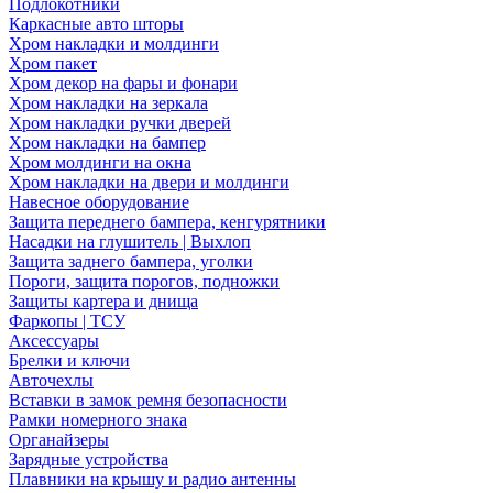
Подлокотники
Каркасные авто шторы
Хром накладки и молдинги
Хром пакет
Хром декор на фары и фонари
Хром накладки на зеркала
Хром накладки ручки дверей
Хром накладки на бампер
Хром молдинги на окна
Хром накладки на двери и молдинги
Навесное оборудование
Защита переднего бампера, кенгурятники
Насадки на глушитель | Выхлоп
Защита заднего бампера, уголки
Пороги, защита порогов, подножки
Защиты картера и днища
Фаркопы | ТСУ
Аксессуары
Брелки и ключи
Авточехлы
Вставки в замок ремня безопасности
Рамки номерного знака
Органайзеры
Зарядные устройства
Плавники на крышу и радио антенны