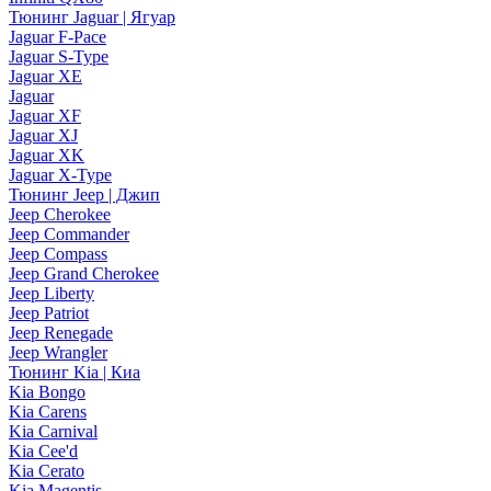
Тюнинг Jaguar | Ягуар
Jaguar F-Pace
Jaguar S-Type
Jaguar XE
Jaguar
Jaguar XF
Jaguar XJ
Jaguar XK
Jaguar X-Type
Тюнинг Jeep | Джип
Jeep Cherokee
Jeep Commander
Jeep Compass
Jeep Grand Cherokee
Jeep Liberty
Jeep Patriot
Jeep Renegade
Jeep Wrangler
Тюнинг Kia | Киа
Kia Bongo
Kia Carens
Kia Carnival
Kia Cee'd
Kia Cerato
Kia Magentis