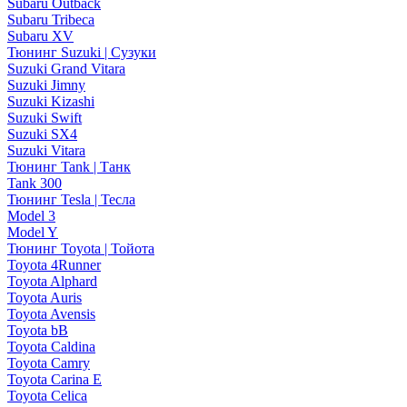
Subaru Outback
Subaru Tribeca
Subaru XV
Тюнинг Suzuki | Сузуки
Suzuki Grand Vitara
Suzuki Jimny
Suzuki Kizashi
Suzuki Swift
Suzuki SX4
Suzuki Vitara
Тюнинг Tank | Танк
Tank 300
Тюнинг Tesla | Тесла
Model 3
Model Y
Тюнинг Toyota | Тойота
Toyota 4Runner
Toyota Alphard
Toyota Auris
Toyota Avensis
Toyota bB
Toyota Caldina
Toyota Camry
Toyota Carina E
Toyota Celica