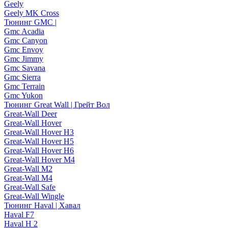
Geely
Geely MK Cross
Тюнинг GMC |
Gmc Acadia
Gmc Canyon
Gmc Envoy
Gmc Jimmy
Gmc Savana
Gmc Sierra
Gmc Terrain
Gmc Yukon
Тюнинг Great Wall | Грейт Вол
Great-Wall Deer
Great-Wall Hover
Great-Wall Hover H3
Great-Wall Hover H5
Great-Wall Hover H6
Great-Wall Hover M4
Great-Wall M2
Great-Wall M4
Great-Wall Safe
Great-Wall Wingle
Тюнинг Haval | Хавал
Haval F7
Haval H 2