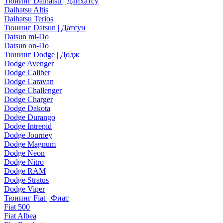
Тюнинг Daihatsu | Дайхатсу
Daihatsu Altis
Daihatsu Terios
Тюнинг Datsun | Датсун
Datsun mi-Do
Datsun on-Do
Тюнинг Dodge | Додж
Dodge Avenger
Dodge Caliber
Dodge Caravan
Dodge Challenger
Dodge Charger
Dodge Dakota
Dodge Durango
Dodge Intrepid
Dodge Journey
Dodge Magnum
Dodge Neon
Dodge Nitro
Dodge RAM
Dodge Stratus
Dodge Viper
Тюнинг Fiat | Фиат
Fiat 500
Fiat Albea