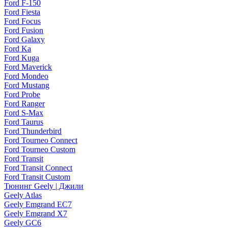
Ford F-150
Ford Fiesta
Ford Focus
Ford Fusion
Ford Galaxy
Ford Ka
Ford Kuga
Ford Maverick
Ford Mondeo
Ford Mustang
Ford Probe
Ford Ranger
Ford S-Max
Ford Taurus
Ford Thunderbird
Ford Tourneo Connect
Ford Tourneo Custom
Ford Transit
Ford Transit Connect
Ford Transit Custom
Тюнинг Geely | Джили
Geely Atlas
Geely Emgrand EC7
Geely Emgrand X7
Geely GC6