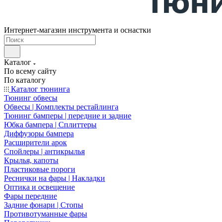
Интернет-магазин инструмента и оснастки
Каталог
По всему сайту
По каталогу
Каталог тюнинга
Тюнинг обвесы
Обвесы | Комплекты рестайлинга
Тюнинг бамперы | передние и задние
Юбка бампера | Сплиттеры
Диффузоры бампера
Расширители арок
Спойлеры | антикрылья
Крылья, капоты
Пластиковые пороги
Реснички на фары | Накладки
Оптика и освещение
Фары передние
Задние фонари | Стопы
Противотуманные фары