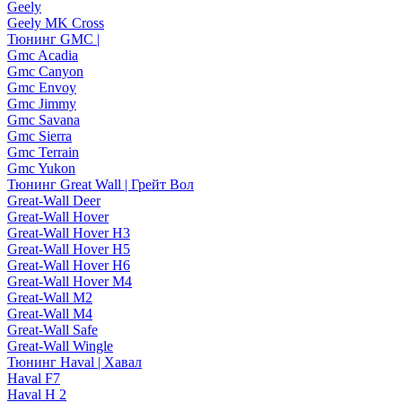
Geely
Geely MK Cross
Тюнинг GMC |
Gmc Acadia
Gmc Canyon
Gmc Envoy
Gmc Jimmy
Gmc Savana
Gmc Sierra
Gmc Terrain
Gmc Yukon
Тюнинг Great Wall | Грейт Вол
Great-Wall Deer
Great-Wall Hover
Great-Wall Hover H3
Great-Wall Hover H5
Great-Wall Hover H6
Great-Wall Hover M4
Great-Wall M2
Great-Wall M4
Great-Wall Safe
Great-Wall Wingle
Тюнинг Haval | Хавал
Haval F7
Haval H 2