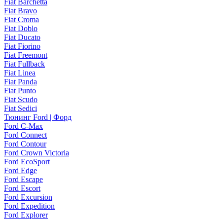
Fiat Barchetta
Fiat Bravo
Fiat Croma
Fiat Doblo
Fiat Ducato
Fiat Fiorino
Fiat Freemont
Fiat Fullback
Fiat Linea
Fiat Panda
Fiat Punto
Fiat Scudo
Fiat Sedici
Тюнинг Ford | Форд
Ford C-Max
Ford Connect
Ford Contour
Ford Crown Victoria
Ford EcoSport
Ford Edge
Ford Escape
Ford Escort
Ford Excursion
Ford Expedition
Ford Explorer