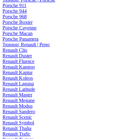
Porsche 911
Porsche 944
Porsche 968
Porsche Boxter
Porsche Cayenne
Porsche Macan
Porsche Panamera
Тюнинг Renault | Рено
Renault Clio
Renault Duster
Renault Fluence
Renault Kangoo
Renault Kaptur
Renault Koleos
Renault Laguna
Renault Latitude
Renault Master
Renault Megane
Renault Modus
Renault Sandero
Renault Scenic
Renault Symbol
Renault Thalia
Renault Trafic