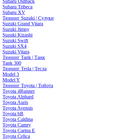
Subaru Outback
Subaru Tribeca
Subaru XV
Тюнинг Suzuki | Сузуки
Suzuki Grand Vitara
Suzuki Jimny
Suzuki Kizashi
Suzuki Swift
Suzuki SX4
Suzuki Vitara
Тюнинг Tank | Танк
Tank 300
Тюнинг Tesla | Тесла
Model 3
Model Y
Тюнинг Toyota | Тойота
Toyota 4Runner
Toyota Alphard
Toyota Auris
Toyota Avensis
Toyota bB
Toyota Caldina
Toyota Camry
Toyota Carina E
Toyota Celica