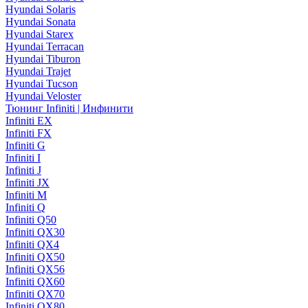
Hyundai Solaris
Hyundai Sonata
Hyundai Starex
Hyundai Terracan
Hyundai Tiburon
Hyundai Trajet
Hyundai Tucson
Hyundai Veloster
Тюнинг Infiniti | Инфинити
Infiniti EX
Infiniti FX
Infiniti G
Infiniti I
Infiniti J
Infiniti JX
Infiniti M
Infiniti Q
Infiniti Q50
Infiniti QX30
Infiniti QX4
Infiniti QX50
Infiniti QX56
Infiniti QX60
Infiniti QX70
Infiniti QX80