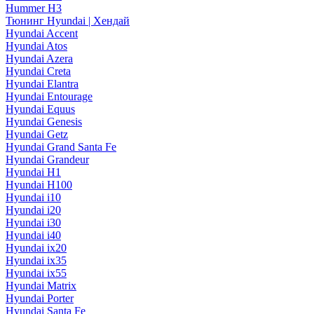
Hummer H3
Тюнинг Hyundai | Хендай
Hyundai Accent
Hyundai Atos
Hyundai Azera
Hyundai Creta
Hyundai Elantra
Hyundai Entourage
Hyundai Equus
Hyundai Genesis
Hyundai Getz
Hyundai Grand Santa Fe
Hyundai Grandeur
Hyundai H1
Hyundai H100
Hyundai i10
Hyundai i20
Hyundai i30
Hyundai i40
Hyundai ix20
Hyundai ix35
Hyundai ix55
Hyundai Matrix
Hyundai Porter
Hyundai Santa Fe