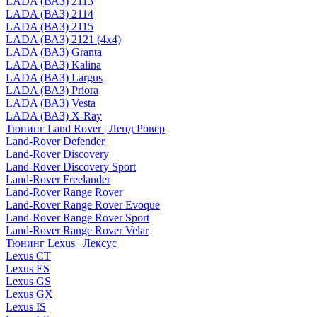
LADA (ВАЗ) 2113
LADA (ВАЗ) 2114
LADA (ВАЗ) 2115
LADA (ВАЗ) 2121 (4x4)
LADA (ВАЗ) Granta
LADA (ВАЗ) Kalina
LADA (ВАЗ) Largus
LADA (ВАЗ) Priora
LADA (ВАЗ) Vesta
LADA (ВАЗ) X-Ray
Тюнинг Land Rover | Ленд Ровер
Land-Rover Defender
Land-Rover Discovery
Land-Rover Discovery Sport
Land-Rover Freelander
Land-Rover Range Rover
Land-Rover Range Rover Evoque
Land-Rover Range Rover Sport
Land-Rover Range Rover Velar
Тюнинг Lexus | Лексус
Lexus CT
Lexus ES
Lexus GS
Lexus GX
Lexus IS