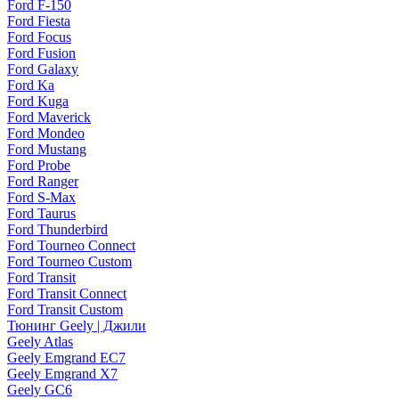
Ford F-150
Ford Fiesta
Ford Focus
Ford Fusion
Ford Galaxy
Ford Ka
Ford Kuga
Ford Maverick
Ford Mondeo
Ford Mustang
Ford Probe
Ford Ranger
Ford S-Max
Ford Taurus
Ford Thunderbird
Ford Tourneo Connect
Ford Tourneo Custom
Ford Transit
Ford Transit Connect
Ford Transit Custom
Тюнинг Geely | Джили
Geely Atlas
Geely Emgrand EC7
Geely Emgrand X7
Geely GC6