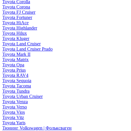
Toyota Corolla
Toyota Corona
Toyota FJ Cruiser
Toyota Fortuner
Toyota HiAce
Toyota Highlander
Toyota Hilux
Toyota Kluger
Toyota Land Cruiser
Toyota Land Cruiser Prado
Toyota Mark II
Toyota Matrix
Toyota Opa
Toyota Prius
Toyota RAV4
Toyota Sequoia
Toyota Tacoma
Toyota Tundra
Toyota Urban Cruiser
Toyota Venza
Toyota Verso
Toyota Vios
Toyota Vitz
Toyota Yaris
Тюнинг Volkswagen | Фольксваген