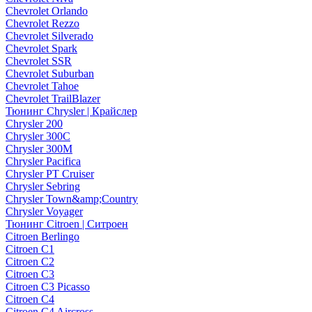
Chevrolet Orlando
Chevrolet Rezzo
Chevrolet Silverado
Chevrolet Spark
Chevrolet SSR
Chevrolet Suburban
Chevrolet Tahoe
Chevrolet TrailBlazer
Тюнинг Chrysler | Крайслер
Chrysler 200
Chrysler 300C
Chrysler 300M
Chrysler Pacifica
Chrysler PT Cruiser
Chrysler Sebring
Chrysler Town&amp;Country
Chrysler Voyager
Тюнинг Citroen | Ситроен
Citroen Berlingo
Citroen C1
Citroen C2
Citroen C3
Citroen C3 Picasso
Citroen C4
Citroen C4 Aircross