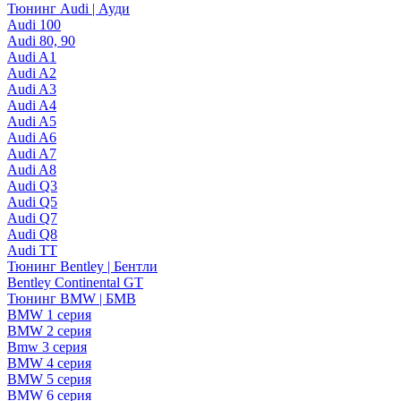
Тюнинг Audi | Ауди
Audi 100
Audi 80, 90
Audi A1
Audi A2
Audi A3
Audi A4
Audi A5
Audi A6
Audi A7
Audi A8
Audi Q3
Audi Q5
Audi Q7
Audi Q8
Audi TT
Тюнинг Bentley | Бентли
Bentley Continental GT
Тюнинг BMW | БМВ
BMW 1 серия
BMW 2 серия
Bmw 3 серия
BMW 4 серия
BMW 5 серия
BMW 6 серия