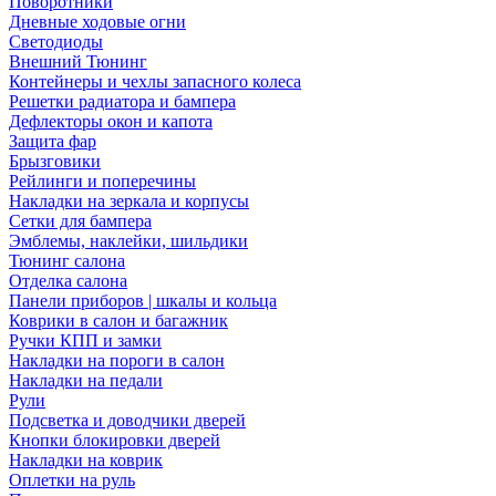
Поворотники
Дневные ходовые огни
Светодиоды
Внешний Тюнинг
Контейнеры и чехлы запасного колеса
Решетки радиатора и бампера
Дефлекторы окон и капота
Защита фар
Брызговики
Рейлинги и поперечины
Накладки на зеркала и корпусы
Сетки для бампера
Эмблемы, наклейки, шильдики
Тюнинг салона
Отделка салона
Панели приборов | шкалы и кольца
Коврики в салон и багажник
Ручки КПП и замки
Накладки на пороги в салон
Накладки на педали
Рули
Подсветка и доводчики дверей
Кнопки блокировки дверей
Накладки на коврик
Оплетки на руль