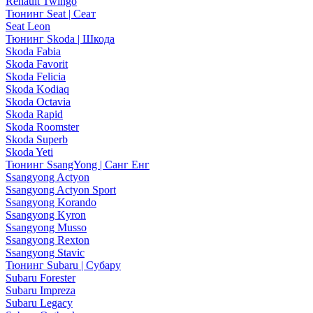
Renault Twingo
Тюнинг Seat | Сеат
Seat Leon
Тюнинг Skoda | Шкода
Skoda Fabia
Skoda Favorit
Skoda Felicia
Skoda Kodiaq
Skoda Octavia
Skoda Rapid
Skoda Roomster
Skoda Superb
Skoda Yeti
Тюнинг SsangYong | Санг Енг
Ssangyong Actyon
Ssangyong Actyon Sport
Ssangyong Korando
Ssangyong Kyron
Ssangyong Musso
Ssangyong Rexton
Ssangyong Stavic
Тюнинг Subaru | Субару
Subaru Forester
Subaru Impreza
Subaru Legacy