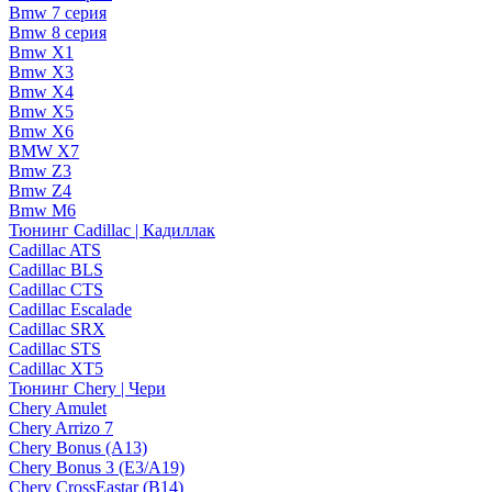
Bmw 7 серия
Bmw 8 серия
Bmw X1
Bmw X3
Bmw X4
Bmw X5
Bmw X6
BMW X7
Bmw Z3
Bmw Z4
Bmw М6
Тюнинг Cadillac | Кадиллак
Cadillac ATS
Cadillac BLS
Cadillac CTS
Cadillac Escalade
Cadillac SRX
Cadillac STS
Cadillac XT5
Тюнинг Chery | Чери
Chery Amulet
Chery Arrizo 7
Chery Bonus (A13)
Chery Bonus 3 (E3/A19)
Chery CrossEastar (B14)