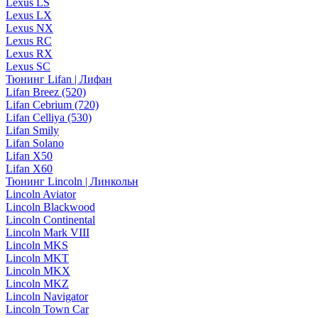
Lexus LS
Lexus LX
Lexus NX
Lexus RC
Lexus RX
Lexus SC
Тюнинг Lifan | Лифан
Lifan Breez (520)
Lifan Cebrium (720)
Lifan Celliya (530)
Lifan Smily
Lifan Solano
Lifan X50
Lifan X60
Тюнинг Lincoln | Линкольн
Lincoln Aviator
Lincoln Blackwood
Lincoln Continental
Lincoln Mark VIII
Lincoln MKS
Lincoln MKT
Lincoln MKX
Lincoln MKZ
Lincoln Navigator
Lincoln Town Car