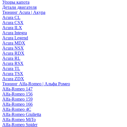
Упоры капота
Детали двигателя
Тюнинг Acura | Акура
Acura CL
Acura CSX
Acura ILX
Acura Integra
Acura Legend
Acura MDX
Acura NSX
Acura RDX
Acura RL
Acura RSX
Acura TL
Acura TSX
Acura ZDX
Тюнинг Alfa-Romeo | Альфа Ромео
Alfa-Romeo 147
Alfa-Romeo 156
Alfa-Romeo 159
Alfa-Romeo 166
Alfa-Romeo 4C
Alfa-Romeo Giulietta
Alfa-Romeo MiTo
Alfa-Romeo Spider