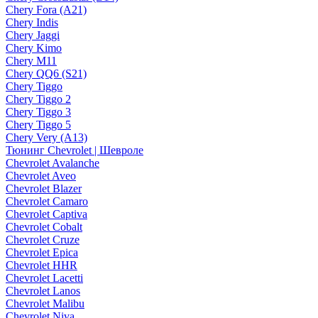
Chery Fora (A21)
Chery Indis
Chery Jaggi
Chery Kimo
Chery M11
Chery QQ6 (S21)
Chery Tiggo
Chery Tiggo 2
Chery Tiggo 3
Chery Tiggo 5
Chery Very (A13)
Тюнинг Chevrolet | Шевроле
Chevrolet Avalanche
Chevrolet Aveo
Chevrolet Blazer
Chevrolet Camaro
Chevrolet Captiva
Chevrolet Cobalt
Chevrolet Cruze
Chevrolet Epica
Chevrolet HHR
Chevrolet Lacetti
Chevrolet Lanos
Chevrolet Malibu
Chevrolet Niva