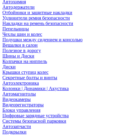
Автохимия
Автодержатели
Отбойники и защитные накладки
Удлинители ремня безопасности
Накладки на ремень безопасности
Пепельницы
Чехлы шин и колес
Подушки между сидением и консолью
Вешалки в салон
Полезное в дорогу
Шины и Диски
Колпачки на ниппель
Диски
Крышки ступиц колес
Секретные болты и винты
Автоэлектроника
Колонки | Динамики | Акустика
Автомагнитолы
Видеокамеры
Видеорегистраторы
Блоки управления
Цифровые зарядные устройства
Системы безопасной парковки
Автозапчасти
Подкрылки