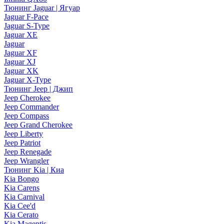
Тюнинг Jaguar | Ягуар
Jaguar F-Pace
Jaguar S-Type
Jaguar XE
Jaguar
Jaguar XF
Jaguar XJ
Jaguar XK
Jaguar X-Type
Тюнинг Jeep | Джип
Jeep Cherokee
Jeep Commander
Jeep Compass
Jeep Grand Cherokee
Jeep Liberty
Jeep Patriot
Jeep Renegade
Jeep Wrangler
Тюнинг Kia | Киа
Kia Bongo
Kia Carens
Kia Carnival
Kia Cee'd
Kia Cerato
Kia Magentis