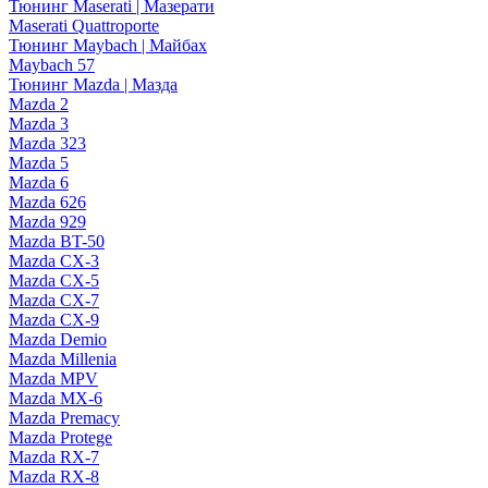
Тюнинг Maserati | Мазерати
Maserati Quattroporte
Тюнинг Maybach | Майбах
Maybach 57
Тюнинг Mazda | Мазда
Mazda 2
Mazda 3
Mazda 323
Mazda 5
Mazda 6
Mazda 626
Mazda 929
Mazda BT-50
Mazda CX-3
Mazda CX-5
Mazda CX-7
Mazda CX-9
Mazda Demio
Mazda Millenia
Mazda MPV
Mazda MX-6
Mazda Premacy
Mazda Protege
Mazda RX-7
Mazda RX-8