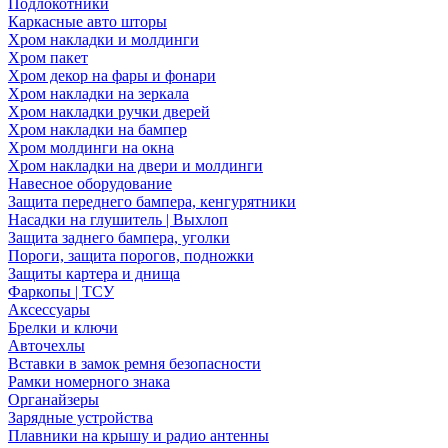
Подлокотники
Каркасные авто шторы
Хром накладки и молдинги
Хром пакет
Хром декор на фары и фонари
Хром накладки на зеркала
Хром накладки ручки дверей
Хром накладки на бампер
Хром молдинги на окна
Хром накладки на двери и молдинги
Навесное оборудование
Защита переднего бампера, кенгурятники
Насадки на глушитель | Выхлоп
Защита заднего бампера, уголки
Пороги, защита порогов, подножки
Защиты картера и днища
Фаркопы | ТСУ
Аксессуары
Брелки и ключи
Авточехлы
Вставки в замок ремня безопасности
Рамки номерного знака
Органайзеры
Зарядные устройства
Плавники на крышу и радио антенны