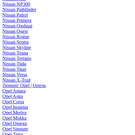
Nissan NP300
Nissan Pathfinder
Nissan Patrol
Nissan Primera
Nissan Qashqai
Nissan Quest
Nissan Rogue
Nissan Sentra
Nissan Skyline
Nissan Teana
Nissan Terrano
Nissan Tiida
Nissan Titan
Nissan Versa
Nissan X-Trail
Тюнинг Opel | Опель
Opel Antara
Opel Astra
Opel Corsa
Opel Insignia
Opel Meriva
Opel Mokka
Opel Omega
Opel Signum
Opel Tigra