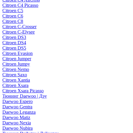
Citroen C4 Picasso
Citroen C5
Citroen C6
Citroen C8
Citroen C-Crosser
Citroen C-Elysee
Citroen DS3
Citroen DS4
Citroen DS5
Citroen Evasion
Citroen Jumper
Citroen Jumpy
Citroen Nemo
Citroen Saxo
Citroen Xantia
Citroen Xsara
Citroen Xsara Picasso
Тюнинг Daewoo | Дэу
Daewoo Espero
Daewoo Gentra
Daewoo Leganza
Daewoo Matiz
Daewoo Nexia
Daewoo Nubira