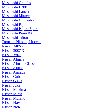
Mitsubishi Grandis
Mitsubishi L200
Mitsubishi Lancer
Mitsubishi Mirage
Mitsubishi Outlander
Mitsubishi Pajero
Mitsubishi Pajero Sport
Mitsubishi Pinin IO
Mitsubishi Triton
Тюнинг Nissan | Ниссан
Nissan 240SX
Nissan 300ZX
Nissan 350Z
Nissan Almera
Nissan Almera Classic
Nissan Altima
Nissan Armada
Nissan Cube
Nissan GT-R
Nissan Juke
Nissan Maxima
Nissan Micra
Nissan Murano
Nissan Navara
Nissan Note