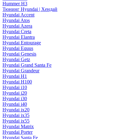
Hummer H3
Тюнинг Hyundai | Хендай
Hyundai Accent
Hyundai Atos
Hyundai Azera
Hyundai Creta
Hyundai Elantra
Hyundai Entourage
Hyundai Equus
Hyundai Genesis
Hyundai Getz
Hyundai Grand Santa Fe
Hyundai Grandeur
Hyundai H1
Hyundai H100
Hyundai i10
Hyundai i20
Hyundai i30
Hyundai i40
Hyundai ix20
Hyundai ix35
Hyundai ix55
Hyundai Matrix
Hyundai Porter
Hyundai Santa Fe