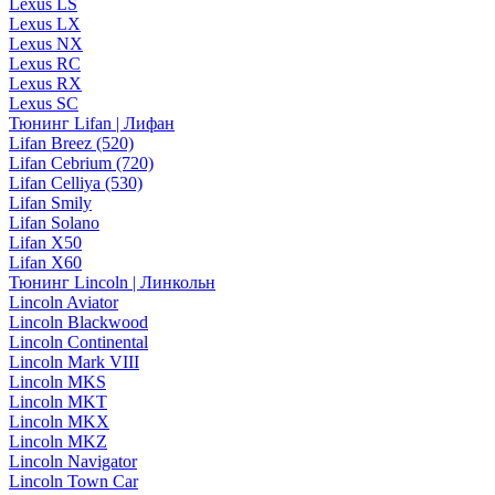
Lexus LS
Lexus LX
Lexus NX
Lexus RC
Lexus RX
Lexus SC
Тюнинг Lifan | Лифан
Lifan Breez (520)
Lifan Cebrium (720)
Lifan Celliya (530)
Lifan Smily
Lifan Solano
Lifan X50
Lifan X60
Тюнинг Lincoln | Линкольн
Lincoln Aviator
Lincoln Blackwood
Lincoln Continental
Lincoln Mark VIII
Lincoln MKS
Lincoln MKT
Lincoln MKX
Lincoln MKZ
Lincoln Navigator
Lincoln Town Car