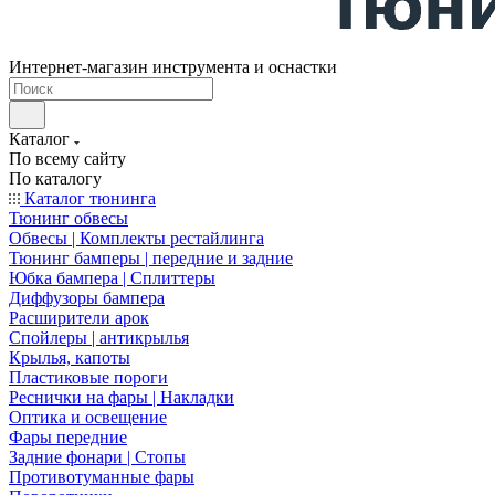
Интернет-магазин инструмента и оснастки
Каталог
По всему сайту
По каталогу
Каталог тюнинга
Тюнинг обвесы
Обвесы | Комплекты рестайлинга
Тюнинг бамперы | передние и задние
Юбка бампера | Сплиттеры
Диффузоры бампера
Расширители арок
Спойлеры | антикрылья
Крылья, капоты
Пластиковые пороги
Реснички на фары | Накладки
Оптика и освещение
Фары передние
Задние фонари | Стопы
Противотуманные фары