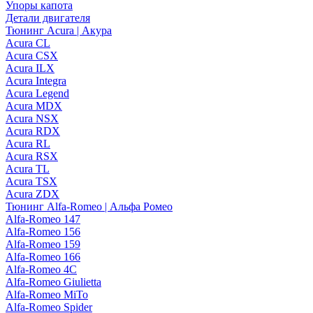
Упоры капота
Детали двигателя
Тюнинг Acura | Акура
Acura CL
Acura CSX
Acura ILX
Acura Integra
Acura Legend
Acura MDX
Acura NSX
Acura RDX
Acura RL
Acura RSX
Acura TL
Acura TSX
Acura ZDX
Тюнинг Alfa-Romeo | Альфа Ромео
Alfa-Romeo 147
Alfa-Romeo 156
Alfa-Romeo 159
Alfa-Romeo 166
Alfa-Romeo 4C
Alfa-Romeo Giulietta
Alfa-Romeo MiTo
Alfa-Romeo Spider