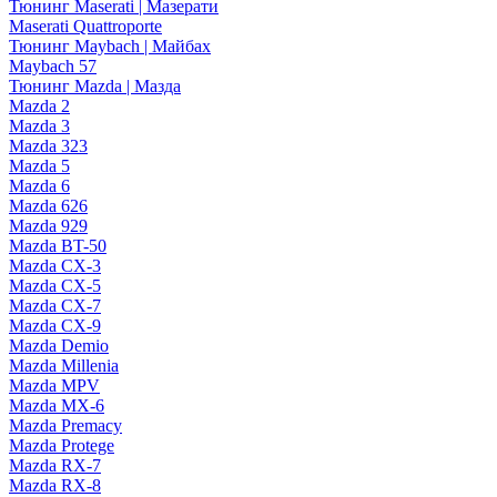
Тюнинг Maserati | Мазерати
Maserati Quattroporte
Тюнинг Maybach | Майбах
Maybach 57
Тюнинг Mazda | Мазда
Mazda 2
Mazda 3
Mazda 323
Mazda 5
Mazda 6
Mazda 626
Mazda 929
Mazda BT-50
Mazda CX-3
Mazda CX-5
Mazda CX-7
Mazda CX-9
Mazda Demio
Mazda Millenia
Mazda MPV
Mazda MX-6
Mazda Premacy
Mazda Protege
Mazda RX-7
Mazda RX-8