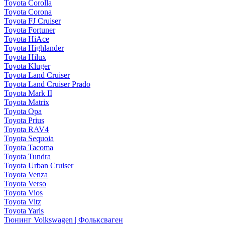
Toyota Corolla
Toyota Corona
Toyota FJ Cruiser
Toyota Fortuner
Toyota HiAce
Toyota Highlander
Toyota Hilux
Toyota Kluger
Toyota Land Cruiser
Toyota Land Cruiser Prado
Toyota Mark II
Toyota Matrix
Toyota Opa
Toyota Prius
Toyota RAV4
Toyota Sequoia
Toyota Tacoma
Toyota Tundra
Toyota Urban Cruiser
Toyota Venza
Toyota Verso
Toyota Vios
Toyota Vitz
Toyota Yaris
Тюнинг Volkswagen | Фольксваген