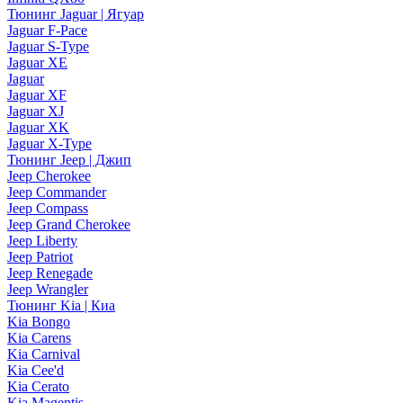
Тюнинг Jaguar | Ягуар
Jaguar F-Pace
Jaguar S-Type
Jaguar XE
Jaguar
Jaguar XF
Jaguar XJ
Jaguar XK
Jaguar X-Type
Тюнинг Jeep | Джип
Jeep Cherokee
Jeep Commander
Jeep Compass
Jeep Grand Cherokee
Jeep Liberty
Jeep Patriot
Jeep Renegade
Jeep Wrangler
Тюнинг Kia | Киа
Kia Bongo
Kia Carens
Kia Carnival
Kia Cee'd
Kia Cerato
Kia Magentis