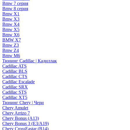
Bmw 7 серия
Bmw 8 серия
Bmw X1
Bmw X3
Bmw X4
Bmw X5
Bmw X6
BMW X7
Bmw Z3
Bmw Z4
Bmw М6
Тюнинг Cadillac | Кадиллак
Cadillac ATS
Cadillac BLS
Cadillac CTS
Cadillac Escalade
Cadillac SRX
Cadillac STS
Cadillac XT5
Тюнинг Chery | Чери
Chery Amulet
Chery Arrizo 7
Chery Bonus (A13)
Chery Bonus 3 (E3/A19)
Chery CrossEastar (B14)