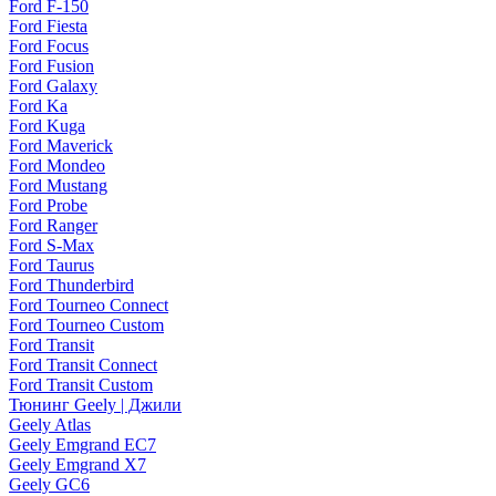
Ford F-150
Ford Fiesta
Ford Focus
Ford Fusion
Ford Galaxy
Ford Ka
Ford Kuga
Ford Maverick
Ford Mondeo
Ford Mustang
Ford Probe
Ford Ranger
Ford S-Max
Ford Taurus
Ford Thunderbird
Ford Tourneo Connect
Ford Tourneo Custom
Ford Transit
Ford Transit Connect
Ford Transit Custom
Тюнинг Geely | Джили
Geely Atlas
Geely Emgrand EC7
Geely Emgrand X7
Geely GC6