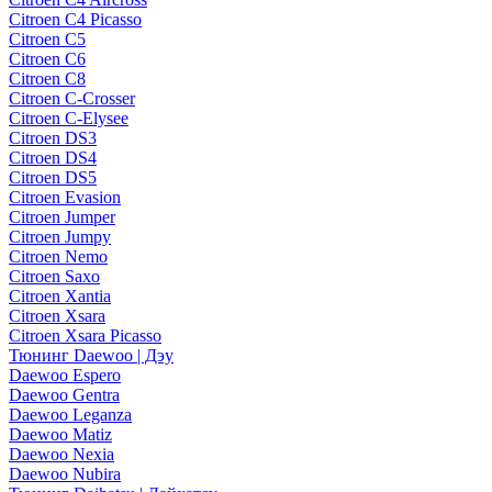
Citroen C4 Picasso
Citroen C5
Citroen C6
Citroen C8
Citroen C-Crosser
Citroen C-Elysee
Citroen DS3
Citroen DS4
Citroen DS5
Citroen Evasion
Citroen Jumper
Citroen Jumpy
Citroen Nemo
Citroen Saxo
Citroen Xantia
Citroen Xsara
Citroen Xsara Picasso
Тюнинг Daewoo | Дэу
Daewoo Espero
Daewoo Gentra
Daewoo Leganza
Daewoo Matiz
Daewoo Nexia
Daewoo Nubira