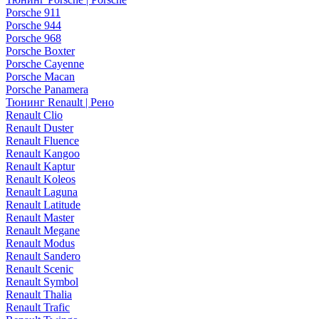
Porsche 911
Porsche 944
Porsche 968
Porsche Boxter
Porsche Cayenne
Porsche Macan
Porsche Panamera
Тюнинг Renault | Рено
Renault Clio
Renault Duster
Renault Fluence
Renault Kangoo
Renault Kaptur
Renault Koleos
Renault Laguna
Renault Latitude
Renault Master
Renault Megane
Renault Modus
Renault Sandero
Renault Scenic
Renault Symbol
Renault Thalia
Renault Trafic