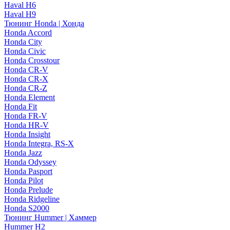
Haval H6
Haval H9
Тюнинг Honda | Хонда
Honda Accord
Honda City
Honda Civic
Honda Crosstour
Honda CR-V
Honda CR-X
Honda CR-Z
Honda Element
Honda Fit
Honda FR-V
Honda HR-V
Honda Insight
Honda Integra, RS-X
Honda Jazz
Honda Odyssey
Honda Pasport
Honda Pilot
Honda Prelude
Honda Ridgeline
Honda S2000
Тюнинг Hummer | Хаммер
Hummer H2