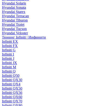
Hyundai Solaris
Hyundai Sonata
Hyundai Starex
Hyundai Terracan
Hyundai Tiburon
Hyundai Trajet
Hyundai Tucson
Hyundai Veloster
Тюнинг Infiniti | Инфинити
Infiniti EX
Infiniti FX
Infiniti G
Infiniti I
Infiniti J
Infiniti JX
Infiniti M
Infiniti Q
Infiniti Q50
Infiniti QX30
Infiniti QX4
Infiniti QX50
Infiniti QX56
Infiniti QX60
Infiniti QX70
Infiniti QX80