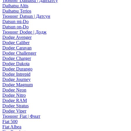
Тюнинг Daihatsu | Дайхатсу
Daihatsu Altis
Daihatsu Terios
Тюнинг Datsun | Датсун
Datsun mi-Do
Datsun on-Do
Тюнинг Dodge | Додж
Dodge Avenger
Dodge Caliber
Dodge Caravan
Dodge Challenger
Dodge Charger
Dodge Dakota
Dodge Durango
Dodge Intrepid
Dodge Journey
Dodge Magnum
Dodge Neon
Dodge Nitro
Dodge RAM
Dodge Stratus
Dodge Viper
Тюнинг Fiat | Фиат
Fiat 500
Fiat Albea