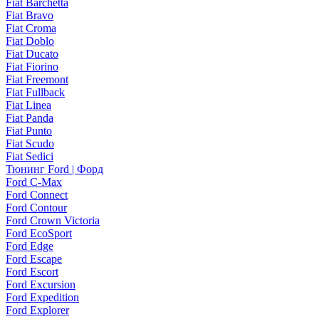
Fiat Barchetta
Fiat Bravo
Fiat Croma
Fiat Doblo
Fiat Ducato
Fiat Fiorino
Fiat Freemont
Fiat Fullback
Fiat Linea
Fiat Panda
Fiat Punto
Fiat Scudo
Fiat Sedici
Тюнинг Ford | Форд
Ford C-Max
Ford Connect
Ford Contour
Ford Crown Victoria
Ford EcoSport
Ford Edge
Ford Escape
Ford Escort
Ford Excursion
Ford Expedition
Ford Explorer