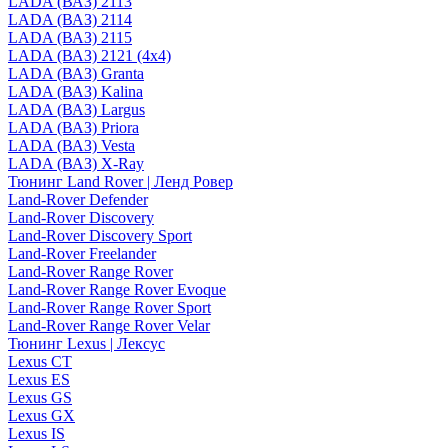
LADA (ВАЗ) 2113
LADA (ВАЗ) 2114
LADA (ВАЗ) 2115
LADA (ВАЗ) 2121 (4x4)
LADA (ВАЗ) Granta
LADA (ВАЗ) Kalina
LADA (ВАЗ) Largus
LADA (ВАЗ) Priora
LADA (ВАЗ) Vesta
LADA (ВАЗ) X-Ray
Тюнинг Land Rover | Ленд Ровер
Land-Rover Defender
Land-Rover Discovery
Land-Rover Discovery Sport
Land-Rover Freelander
Land-Rover Range Rover
Land-Rover Range Rover Evoque
Land-Rover Range Rover Sport
Land-Rover Range Rover Velar
Тюнинг Lexus | Лексус
Lexus CT
Lexus ES
Lexus GS
Lexus GX
Lexus IS