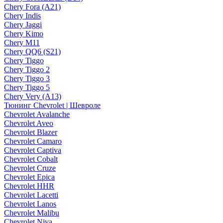
Chery Fora (A21)
Chery Indis
Chery Jaggi
Chery Kimo
Chery M11
Chery QQ6 (S21)
Chery Tiggo
Chery Tiggo 2
Chery Tiggo 3
Chery Tiggo 5
Chery Very (A13)
Тюнинг Chevrolet | Шевроле
Chevrolet Avalanche
Chevrolet Aveo
Chevrolet Blazer
Chevrolet Camaro
Chevrolet Captiva
Chevrolet Cobalt
Chevrolet Cruze
Chevrolet Epica
Chevrolet HHR
Chevrolet Lacetti
Chevrolet Lanos
Chevrolet Malibu
Chevrolet Niva