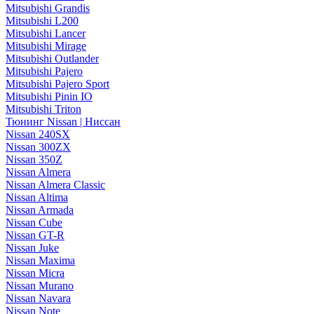
Mitsubishi Grandis
Mitsubishi L200
Mitsubishi Lancer
Mitsubishi Mirage
Mitsubishi Outlander
Mitsubishi Pajero
Mitsubishi Pajero Sport
Mitsubishi Pinin IO
Mitsubishi Triton
Тюнинг Nissan | Ниссан
Nissan 240SX
Nissan 300ZX
Nissan 350Z
Nissan Almera
Nissan Almera Classic
Nissan Altima
Nissan Armada
Nissan Cube
Nissan GT-R
Nissan Juke
Nissan Maxima
Nissan Micra
Nissan Murano
Nissan Navara
Nissan Note