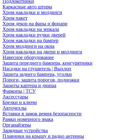
Подлокотники
Каркасные авто шторы
Хром накладки и молдинги
Хром пакет
Хром декор на фары и фонари
Хром накладки на зеркала
Хром накладки ручки дверей
Хром накладки на бампер
Хром молдинги на окна
Хром накладки на двери и молдинги
Навесное оборудование
Защита переднего бампера, кенгурятники
Насадки на глушитель | Выхлоп
Защита заднего бампера, уголки
Пороги, защита порогов, подножки
Защиты картера и днища
Фаркопы | ТСУ
Аксессуары
Брелки и ключи
Авточехлы
Вставки в замок ремня безопасности
Рамки номерного знака
Органайзеры
Зарядные устройства
Плавники на крышу и радио антенны