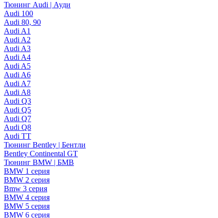
Тюнинг Audi | Ауди
Audi 100
Audi 80, 90
Audi A1
Audi A2
Audi A3
Audi A4
Audi A5
Audi A6
Audi A7
Audi A8
Audi Q3
Audi Q5
Audi Q7
Audi Q8
Audi TT
Тюнинг Bentley | Бентли
Bentley Continental GT
Тюнинг BMW | БМВ
BMW 1 серия
BMW 2 серия
Bmw 3 серия
BMW 4 серия
BMW 5 серия
BMW 6 серия