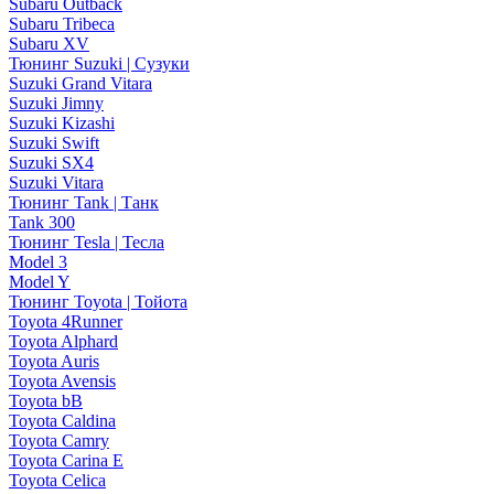
Subaru Outback
Subaru Tribeca
Subaru XV
Тюнинг Suzuki | Сузуки
Suzuki Grand Vitara
Suzuki Jimny
Suzuki Kizashi
Suzuki Swift
Suzuki SX4
Suzuki Vitara
Тюнинг Tank | Танк
Tank 300
Тюнинг Tesla | Тесла
Model 3
Model Y
Тюнинг Toyota | Тойота
Toyota 4Runner
Toyota Alphard
Toyota Auris
Toyota Avensis
Toyota bB
Toyota Caldina
Toyota Camry
Toyota Carina E
Toyota Celica