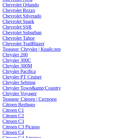
Chevrolet Orlando
Chevrolet Rezzo
Chevrolet Silverado
Chevrolet Spark
Chevrolet SSR
Chevrolet Suburban
Chevrolet Tahoe
Chevrolet TrailBlazer
Тюнинг Chrysler | Крайслер
Chrysler 200
Chrysler 300C
Chrysler 300M
Chrysler Pacifica
Chrysler PT Cruiser
Chrysler Sebring
Chrysler Town&amp;Country
Chrysler Voyager
Тюнинг Citroen | Ситроен
Citroen Berlingo
Citroen C1
Citroen C2
Citroen C3
Citroen C3 Picasso
Citroen C4
Citroen C4 Aircross