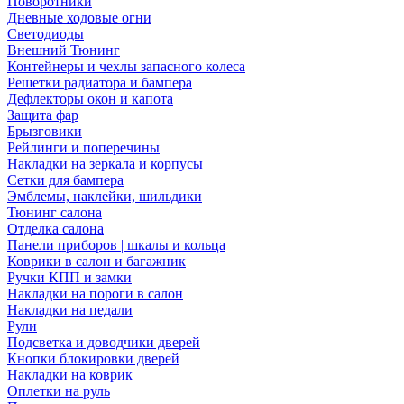
Поворотники
Дневные ходовые огни
Светодиоды
Внешний Тюнинг
Контейнеры и чехлы запасного колеса
Решетки радиатора и бампера
Дефлекторы окон и капота
Защита фар
Брызговики
Рейлинги и поперечины
Накладки на зеркала и корпусы
Сетки для бампера
Эмблемы, наклейки, шильдики
Тюнинг салона
Отделка салона
Панели приборов | шкалы и кольца
Коврики в салон и багажник
Ручки КПП и замки
Накладки на пороги в салон
Накладки на педали
Рули
Подсветка и доводчики дверей
Кнопки блокировки дверей
Накладки на коврик
Оплетки на руль