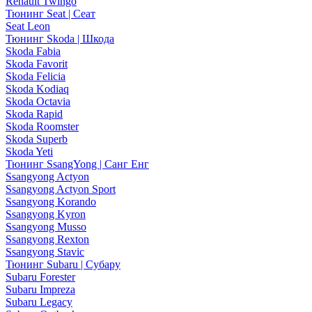
Renault Twingo
Тюнинг Seat | Сеат
Seat Leon
Тюнинг Skoda | Шкода
Skoda Fabia
Skoda Favorit
Skoda Felicia
Skoda Kodiaq
Skoda Octavia
Skoda Rapid
Skoda Roomster
Skoda Superb
Skoda Yeti
Тюнинг SsangYong | Санг Енг
Ssangyong Actyon
Ssangyong Actyon Sport
Ssangyong Korando
Ssangyong Kyron
Ssangyong Musso
Ssangyong Rexton
Ssangyong Stavic
Тюнинг Subaru | Субару
Subaru Forester
Subaru Impreza
Subaru Legacy