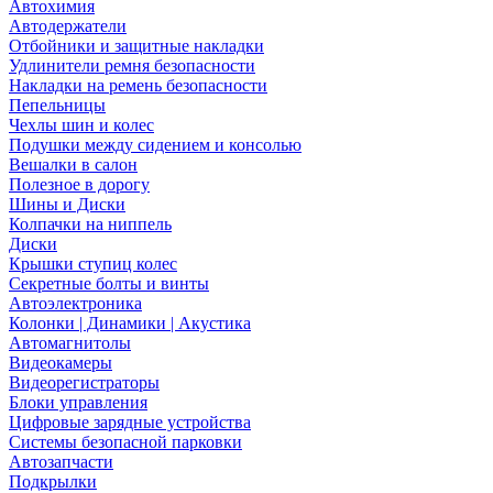
Автохимия
Автодержатели
Отбойники и защитные накладки
Удлинители ремня безопасности
Накладки на ремень безопасности
Пепельницы
Чехлы шин и колес
Подушки между сидением и консолью
Вешалки в салон
Полезное в дорогу
Шины и Диски
Колпачки на ниппель
Диски
Крышки ступиц колес
Секретные болты и винты
Автоэлектроника
Колонки | Динамики | Акустика
Автомагнитолы
Видеокамеры
Видеорегистраторы
Блоки управления
Цифровые зарядные устройства
Системы безопасной парковки
Автозапчасти
Подкрылки