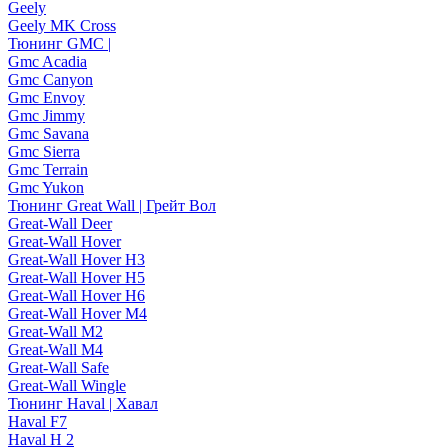
Geely
Geely MK Cross
Тюнинг GMC |
Gmc Acadia
Gmc Canyon
Gmc Envoy
Gmc Jimmy
Gmc Savana
Gmc Sierra
Gmc Terrain
Gmc Yukon
Тюнинг Great Wall | Грейт Вол
Great-Wall Deer
Great-Wall Hover
Great-Wall Hover H3
Great-Wall Hover H5
Great-Wall Hover H6
Great-Wall Hover M4
Great-Wall M2
Great-Wall M4
Great-Wall Safe
Great-Wall Wingle
Тюнинг Haval | Хавал
Haval F7
Haval H 2