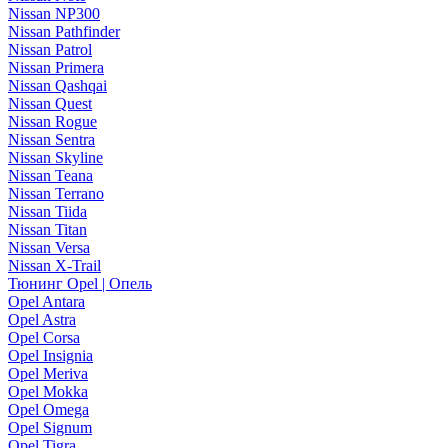
Nissan NP300
Nissan Pathfinder
Nissan Patrol
Nissan Primera
Nissan Qashqai
Nissan Quest
Nissan Rogue
Nissan Sentra
Nissan Skyline
Nissan Teana
Nissan Terrano
Nissan Tiida
Nissan Titan
Nissan Versa
Nissan X-Trail
Тюнинг Opel | Опель
Opel Antara
Opel Astra
Opel Corsa
Opel Insignia
Opel Meriva
Opel Mokka
Opel Omega
Opel Signum
Opel Tigra