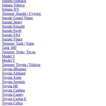
Subaru Outback
Subaru Tribeca
Subaru XV
Тюнинг Suzuki | Сузуки
Suzuki Grand Vitara
Suzuki Jimny
Suzuki Kizashi
Suzuki Swift
Suzuki SX4
Suzuki Vitara
Тюнинг Tank | Танк
Tank 300
Тюнинг Tesla | Тесла
Model 3
Model Y
Тюнинг Toyota | Тойота
Toyota 4Runner
Toyota Alphard
Toyota Auris
Toyota Avensis
Toyota bB
Toyota Caldina
Toyota Camry
Toyota Carina E
Toyota Celica