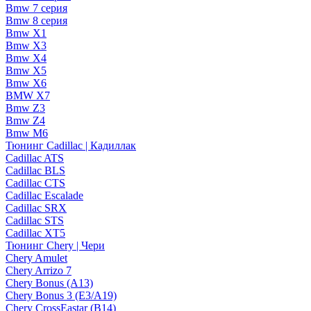
Bmw 7 серия
Bmw 8 серия
Bmw X1
Bmw X3
Bmw X4
Bmw X5
Bmw X6
BMW X7
Bmw Z3
Bmw Z4
Bmw М6
Тюнинг Cadillac | Кадиллак
Cadillac ATS
Cadillac BLS
Cadillac CTS
Cadillac Escalade
Cadillac SRX
Cadillac STS
Cadillac XT5
Тюнинг Chery | Чери
Chery Amulet
Chery Arrizo 7
Chery Bonus (A13)
Chery Bonus 3 (E3/A19)
Chery CrossEastar (B14)