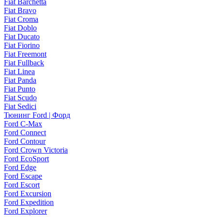
Fiat Barchetta
Fiat Bravo
Fiat Croma
Fiat Doblo
Fiat Ducato
Fiat Fiorino
Fiat Freemont
Fiat Fullback
Fiat Linea
Fiat Panda
Fiat Punto
Fiat Scudo
Fiat Sedici
Тюнинг Ford | Форд
Ford C-Max
Ford Connect
Ford Contour
Ford Crown Victoria
Ford EcoSport
Ford Edge
Ford Escape
Ford Escort
Ford Excursion
Ford Expedition
Ford Explorer