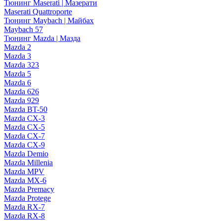
Тюнинг Maserati | Мазерати
Maserati Quattroporte
Тюнинг Maybach | Майбах
Maybach 57
Тюнинг Mazda | Мазда
Mazda 2
Mazda 3
Mazda 323
Mazda 5
Mazda 6
Mazda 626
Mazda 929
Mazda BT-50
Mazda CX-3
Mazda CX-5
Mazda CX-7
Mazda CX-9
Mazda Demio
Mazda Millenia
Mazda MPV
Mazda MX-6
Mazda Premacy
Mazda Protege
Mazda RX-7
Mazda RX-8