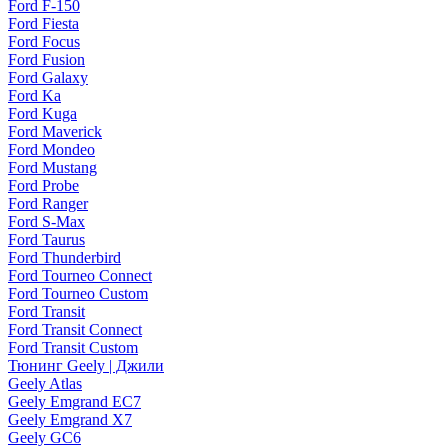
Ford F-150
Ford Fiesta
Ford Focus
Ford Fusion
Ford Galaxy
Ford Ka
Ford Kuga
Ford Maverick
Ford Mondeo
Ford Mustang
Ford Probe
Ford Ranger
Ford S-Max
Ford Taurus
Ford Thunderbird
Ford Tourneo Connect
Ford Tourneo Custom
Ford Transit
Ford Transit Connect
Ford Transit Custom
Тюнинг Geely | Джили
Geely Atlas
Geely Emgrand EC7
Geely Emgrand X7
Geely GC6