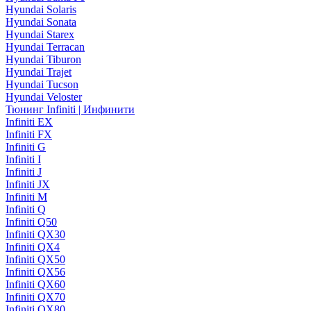
Hyundai Solaris
Hyundai Sonata
Hyundai Starex
Hyundai Terracan
Hyundai Tiburon
Hyundai Trajet
Hyundai Tucson
Hyundai Veloster
Тюнинг Infiniti | Инфинити
Infiniti EX
Infiniti FX
Infiniti G
Infiniti I
Infiniti J
Infiniti JX
Infiniti M
Infiniti Q
Infiniti Q50
Infiniti QX30
Infiniti QX4
Infiniti QX50
Infiniti QX56
Infiniti QX60
Infiniti QX70
Infiniti QX80