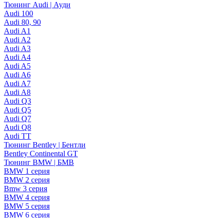
Тюнинг Audi | Ауди
Audi 100
Audi 80, 90
Audi A1
Audi A2
Audi A3
Audi A4
Audi A5
Audi A6
Audi A7
Audi A8
Audi Q3
Audi Q5
Audi Q7
Audi Q8
Audi TT
Тюнинг Bentley | Бентли
Bentley Continental GT
Тюнинг BMW | БМВ
BMW 1 серия
BMW 2 серия
Bmw 3 серия
BMW 4 серия
BMW 5 серия
BMW 6 серия