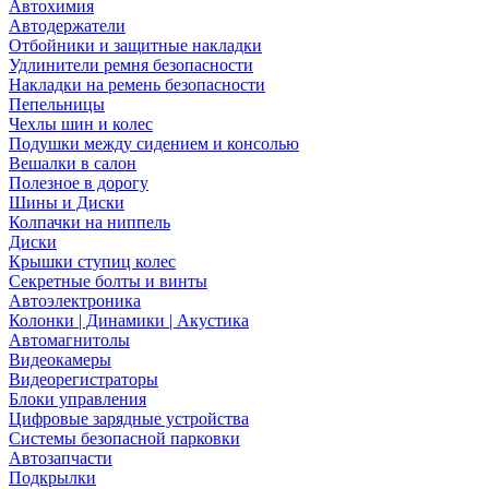
Автохимия
Автодержатели
Отбойники и защитные накладки
Удлинители ремня безопасности
Накладки на ремень безопасности
Пепельницы
Чехлы шин и колес
Подушки между сидением и консолью
Вешалки в салон
Полезное в дорогу
Шины и Диски
Колпачки на ниппель
Диски
Крышки ступиц колес
Секретные болты и винты
Автоэлектроника
Колонки | Динамики | Акустика
Автомагнитолы
Видеокамеры
Видеорегистраторы
Блоки управления
Цифровые зарядные устройства
Системы безопасной парковки
Автозапчасти
Подкрылки