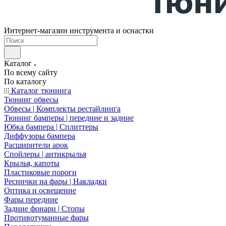
Интернет-магазин инструмента и оснастки
Каталог
По всему сайту
По каталогу
Каталог тюнинга
Тюнинг обвесы
Обвесы | Комплекты рестайлинга
Тюнинг бамперы | передние и задние
Юбка бампера | Сплиттеры
Диффузоры бампера
Расширители арок
Спойлеры | антикрылья
Крылья, капоты
Пластиковые пороги
Реснички на фары | Накладки
Оптика и освещение
Фары передние
Задние фонари | Стопы
Противотуманные фары