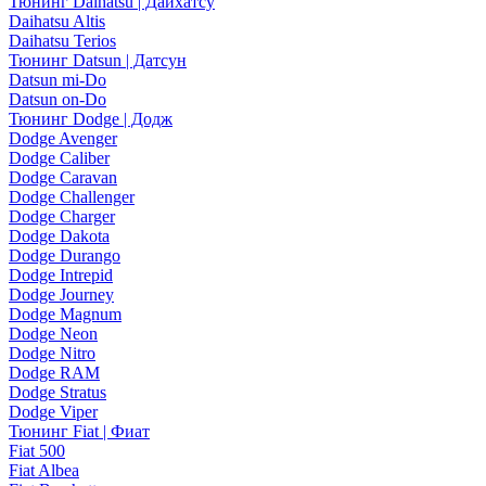
Тюнинг Daihatsu | Дайхатсу
Daihatsu Altis
Daihatsu Terios
Тюнинг Datsun | Датсун
Datsun mi-Do
Datsun on-Do
Тюнинг Dodge | Додж
Dodge Avenger
Dodge Caliber
Dodge Caravan
Dodge Challenger
Dodge Charger
Dodge Dakota
Dodge Durango
Dodge Intrepid
Dodge Journey
Dodge Magnum
Dodge Neon
Dodge Nitro
Dodge RAM
Dodge Stratus
Dodge Viper
Тюнинг Fiat | Фиат
Fiat 500
Fiat Albea