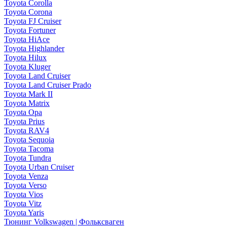
Toyota Corolla
Toyota Corona
Toyota FJ Cruiser
Toyota Fortuner
Toyota HiAce
Toyota Highlander
Toyota Hilux
Toyota Kluger
Toyota Land Cruiser
Toyota Land Cruiser Prado
Toyota Mark II
Toyota Matrix
Toyota Opa
Toyota Prius
Toyota RAV4
Toyota Sequoia
Toyota Tacoma
Toyota Tundra
Toyota Urban Cruiser
Toyota Venza
Toyota Verso
Toyota Vios
Toyota Vitz
Toyota Yaris
Тюнинг Volkswagen | Фольксваген