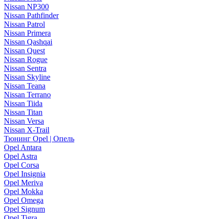
Nissan NP300
Nissan Pathfinder
Nissan Patrol
Nissan Primera
Nissan Qashqai
Nissan Quest
Nissan Rogue
Nissan Sentra
Nissan Skyline
Nissan Teana
Nissan Terrano
Nissan Tiida
Nissan Titan
Nissan Versa
Nissan X-Trail
Тюнинг Opel | Опель
Opel Antara
Opel Astra
Opel Corsa
Opel Insignia
Opel Meriva
Opel Mokka
Opel Omega
Opel Signum
Opel Tigra