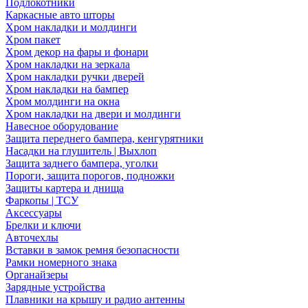
Подлокотники
Каркасные авто шторы
Хром накладки и молдинги
Хром пакет
Хром декор на фары и фонари
Хром накладки на зеркала
Хром накладки ручки дверей
Хром накладки на бампер
Хром молдинги на окна
Хром накладки на двери и молдинги
Навесное оборудование
Защита переднего бампера, кенгурятники
Насадки на глушитель | Выхлоп
Защита заднего бампера, уголки
Пороги, защита порогов, подножки
Защиты картера и днища
Фаркопы | ТСУ
Аксессуары
Брелки и ключи
Авточехлы
Вставки в замок ремня безопасности
Рамки номерного знака
Органайзеры
Зарядные устройства
Плавники на крышу и радио антенны