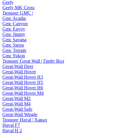
Geely
Geely MK Cross
Тюнинг GMC |
Gmc Acadia
Gmc Canyon
Gmc Envoy
Gmc Jimmy
Gmc Savana
Gmc Sierra
Gmc Terrain
Gmc Yukon
Тюнинг Great Wall | Грейт Вол
Great-Wall Deer
Great-Wall Hover
Great-Wall Hover H3
Great-Wall Hover H5
Great-Wall Hover H6
Great-Wall Hover M4
Great-Wall M2
Great-Wall M4
Great-Wall Safe
Great-Wall Wingle
Тюнинг Haval | Хавал
Haval F7
Haval H 2