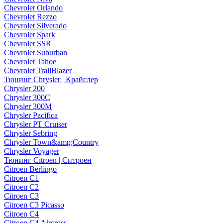
Chevrolet Orlando
Chevrolet Rezzo
Chevrolet Silverado
Chevrolet Spark
Chevrolet SSR
Chevrolet Suburban
Chevrolet Tahoe
Chevrolet TrailBlazer
Тюнинг Chrysler | Крайслер
Chrysler 200
Chrysler 300C
Chrysler 300M
Chrysler Pacifica
Chrysler PT Cruiser
Chrysler Sebring
Chrysler Town&amp;Country
Chrysler Voyager
Тюнинг Citroen | Ситроен
Citroen Berlingo
Citroen C1
Citroen C2
Citroen C3
Citroen C3 Picasso
Citroen C4
Citroen C4 Aircross