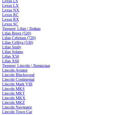
Lexus LS
Lexus LX
Lexus NX
Lexus RC
Lexus RX
Lexus SC
Тюнинг Lifan | Лифан
Lifan Breez (520)
Lifan Cebrium (720)
Lifan Celliya (530)
Lifan Smily
Lifan Solano
Lifan X50
Lifan X60
Тюнинг Lincoln | Линкольн
Lincoln Aviator
Lincoln Blackwood
Lincoln Continental
Lincoln Mark VIII
Lincoln MKS
Lincoln MKT
Lincoln MKX
Lincoln MKZ
Lincoln Navigator
Lincoln Town Car