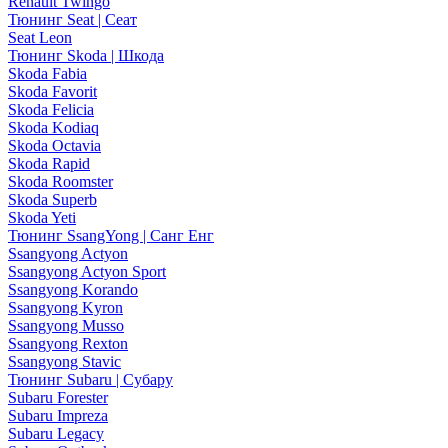
Renault Twingo
Тюнинг Seat | Сеат
Seat Leon
Тюнинг Skoda | Шкода
Skoda Fabia
Skoda Favorit
Skoda Felicia
Skoda Kodiaq
Skoda Octavia
Skoda Rapid
Skoda Roomster
Skoda Superb
Skoda Yeti
Тюнинг SsangYong | Санг Енг
Ssangyong Actyon
Ssangyong Actyon Sport
Ssangyong Korando
Ssangyong Kyron
Ssangyong Musso
Ssangyong Rexton
Ssangyong Stavic
Тюнинг Subaru | Субару
Subaru Forester
Subaru Impreza
Subaru Legacy