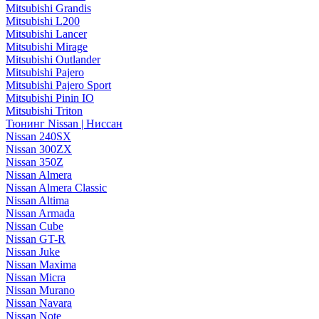
Mitsubishi Grandis
Mitsubishi L200
Mitsubishi Lancer
Mitsubishi Mirage
Mitsubishi Outlander
Mitsubishi Pajero
Mitsubishi Pajero Sport
Mitsubishi Pinin IO
Mitsubishi Triton
Тюнинг Nissan | Ниссан
Nissan 240SX
Nissan 300ZX
Nissan 350Z
Nissan Almera
Nissan Almera Classic
Nissan Altima
Nissan Armada
Nissan Cube
Nissan GT-R
Nissan Juke
Nissan Maxima
Nissan Micra
Nissan Murano
Nissan Navara
Nissan Note