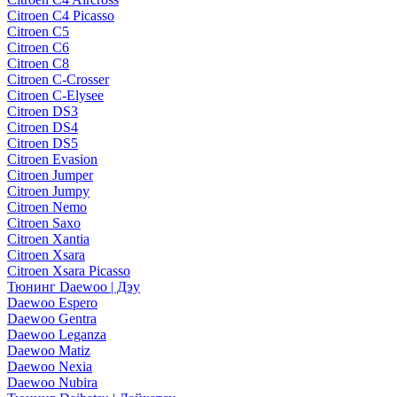
Citroen C4 Picasso
Citroen C5
Citroen C6
Citroen C8
Citroen C-Crosser
Citroen C-Elysee
Citroen DS3
Citroen DS4
Citroen DS5
Citroen Evasion
Citroen Jumper
Citroen Jumpy
Citroen Nemo
Citroen Saxo
Citroen Xantia
Citroen Xsara
Citroen Xsara Picasso
Тюнинг Daewoo | Дэу
Daewoo Espero
Daewoo Gentra
Daewoo Leganza
Daewoo Matiz
Daewoo Nexia
Daewoo Nubira