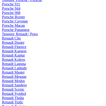
Porsche 911
Porsche 944
Porsche 968
Porsche Boxter
Porsche Cayenne
Porsche Macan
Porsche Panamera
Тюнинг Renault | Рено
Renault Clio
Renault Duster
Renault Fluence
Renault Kangoo
Renault Kaptur
Renault Koleos
Renault Laguna
Renault Latitude
Renault Master
Renault Megane
Renault Modus
Renault Sandero
Renault Scenic
Renault Symbol
Renault Thalia
Renault Trafic