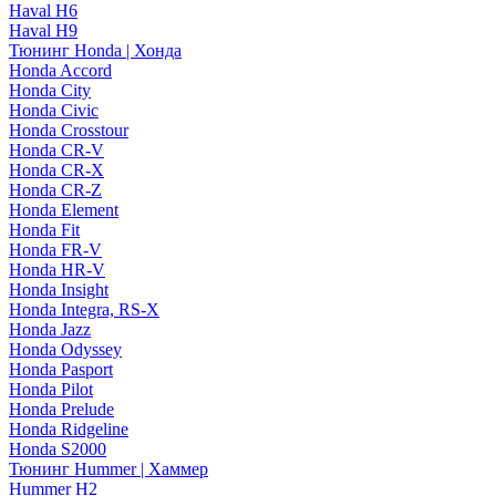
Haval H6
Haval H9
Тюнинг Honda | Хонда
Honda Accord
Honda City
Honda Civic
Honda Crosstour
Honda CR-V
Honda CR-X
Honda CR-Z
Honda Element
Honda Fit
Honda FR-V
Honda HR-V
Honda Insight
Honda Integra, RS-X
Honda Jazz
Honda Odyssey
Honda Pasport
Honda Pilot
Honda Prelude
Honda Ridgeline
Honda S2000
Тюнинг Hummer | Хаммер
Hummer H2