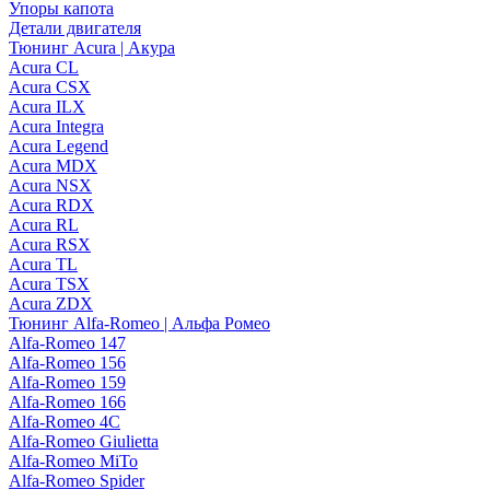
Упоры капота
Детали двигателя
Тюнинг Acura | Акура
Acura CL
Acura CSX
Acura ILX
Acura Integra
Acura Legend
Acura MDX
Acura NSX
Acura RDX
Acura RL
Acura RSX
Acura TL
Acura TSX
Acura ZDX
Тюнинг Alfa-Romeo | Альфа Ромео
Alfa-Romeo 147
Alfa-Romeo 156
Alfa-Romeo 159
Alfa-Romeo 166
Alfa-Romeo 4C
Alfa-Romeo Giulietta
Alfa-Romeo MiTo
Alfa-Romeo Spider