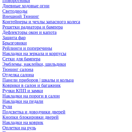
Поворотники
Дневные ходовые огни
Светодиоды
Внешний Тюнинг
Контейнеры и чехлы запасного колеса
Решетки радиатора и бампера
Дефлекторы окон и капота
Защита фар
Брызговики
Рейлинги и поперечины
Накладки на зеркала и корпусы
Сетки для бампера
Эмблемы, наклейки, шильдики
Тюнинг салона
Отделка салона
Панели приборов | шкалы и кольца
Коврики в салон и багажник
Ручки КПП и замки
Накладки на пороги в салон
Накладки на педали
Рули
Подсветка и доводчики дверей
Кнопки блокировки дверей
Накладки на коврик
Оплетки на руль