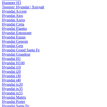
Hummer H3
Тюнинг Hyundai | Хендай
Hyundai Accent
Hyundai Atos
Hyundai Azera
Hyundai Creta
Hyundai Elantra
Hyundai Entourage
Hyundai Equus
Hyundai Genesis
Hyundai Getz
Hyundai Grand Santa Fe
Hyundai Grandeur
Hyundai H1
Hyundai H100
Hyundai i10
Hyundai i20
Hyundai i30
Hyundai i40
Hyundai ix20
Hyundai ix35
Hyundai ix55
Hyundai Matrix
Hyundai Porter
Hyundai Santa Fe