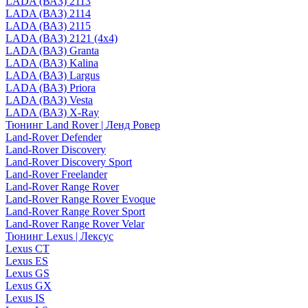
LADA (ВАЗ) 2113
LADA (ВАЗ) 2114
LADA (ВАЗ) 2115
LADA (ВАЗ) 2121 (4x4)
LADA (ВАЗ) Granta
LADA (ВАЗ) Kalina
LADA (ВАЗ) Largus
LADA (ВАЗ) Priora
LADA (ВАЗ) Vesta
LADA (ВАЗ) X-Ray
Тюнинг Land Rover | Ленд Ровер
Land-Rover Defender
Land-Rover Discovery
Land-Rover Discovery Sport
Land-Rover Freelander
Land-Rover Range Rover
Land-Rover Range Rover Evoque
Land-Rover Range Rover Sport
Land-Rover Range Rover Velar
Тюнинг Lexus | Лексус
Lexus CT
Lexus ES
Lexus GS
Lexus GX
Lexus IS