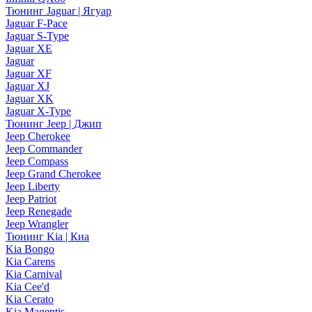
Тюнинг Jaguar | Ягуар
Jaguar F-Pace
Jaguar S-Type
Jaguar XE
Jaguar
Jaguar XF
Jaguar XJ
Jaguar XK
Jaguar X-Type
Тюнинг Jeep | Джип
Jeep Cherokee
Jeep Commander
Jeep Compass
Jeep Grand Cherokee
Jeep Liberty
Jeep Patriot
Jeep Renegade
Jeep Wrangler
Тюнинг Kia | Киа
Kia Bongo
Kia Carens
Kia Carnival
Kia Cee'd
Kia Cerato
Kia Magentis