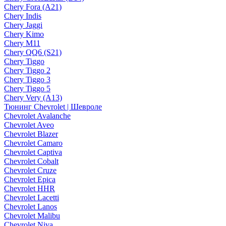
Chery Fora (A21)
Chery Indis
Chery Jaggi
Chery Kimo
Chery M11
Chery QQ6 (S21)
Chery Tiggo
Chery Tiggo 2
Chery Tiggo 3
Chery Tiggo 5
Chery Very (A13)
Тюнинг Chevrolet | Шевроле
Chevrolet Avalanche
Chevrolet Aveo
Chevrolet Blazer
Chevrolet Camaro
Chevrolet Captiva
Chevrolet Cobalt
Chevrolet Cruze
Chevrolet Epica
Chevrolet HHR
Chevrolet Lacetti
Chevrolet Lanos
Chevrolet Malibu
Chevrolet Niva