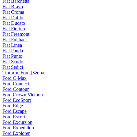
Fiat Barchetta
Fiat Bravo
Fiat Croma
Fiat Doblo
Fiat Ducato
Fiat Fiorino
Fiat Freemont
Fiat Fullback
Fiat Linea
Fiat Panda
Fiat Punto
Fiat Scudo
Fiat Sedici
Тюнинг Ford | Форд
Ford C-Max
Ford Connect
Ford Contour
Ford Crown Victoria
Ford EcoSport
Ford Edge
Ford Escape
Ford Escort
Ford Excursion
Ford Expedition
Ford Explorer