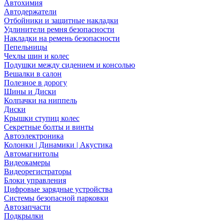
Автохимия
Автодержатели
Отбойники и защитные накладки
Удлинители ремня безопасности
Накладки на ремень безопасности
Пепельницы
Чехлы шин и колес
Подушки между сидением и консолью
Вешалки в салон
Полезное в дорогу
Шины и Диски
Колпачки на ниппель
Диски
Крышки ступиц колес
Секретные болты и винты
Автоэлектроника
Колонки | Динамики | Акустика
Автомагнитолы
Видеокамеры
Видеорегистраторы
Блоки управления
Цифровые зарядные устройства
Системы безопасной парковки
Автозапчасти
Подкрылки