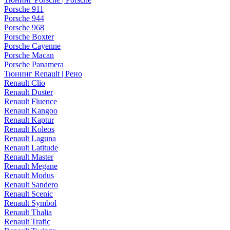
Porsche 911
Porsche 944
Porsche 968
Porsche Boxter
Porsche Cayenne
Porsche Macan
Porsche Panamera
Тюнинг Renault | Рено
Renault Clio
Renault Duster
Renault Fluence
Renault Kangoo
Renault Kaptur
Renault Koleos
Renault Laguna
Renault Latitude
Renault Master
Renault Megane
Renault Modus
Renault Sandero
Renault Scenic
Renault Symbol
Renault Thalia
Renault Trafic