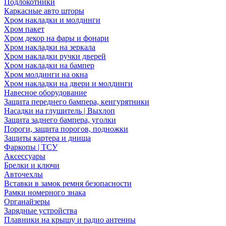
Подлокотники
Каркасные авто шторы
Хром накладки и молдинги
Хром пакет
Хром декор на фары и фонари
Хром накладки на зеркала
Хром накладки ручки дверей
Хром накладки на бампер
Хром молдинги на окна
Хром накладки на двери и молдинги
Навесное оборудование
Защита переднего бампера, кенгурятники
Насадки на глушитель | Выхлоп
Защита заднего бампера, уголки
Пороги, защита порогов, подножки
Защиты картера и днища
Фаркопы | ТСУ
Аксессуары
Брелки и ключи
Авточехлы
Вставки в замок ремня безопасности
Рамки номерного знака
Органайзеры
Зарядные устройства
Плавники на крышу и радио антенны