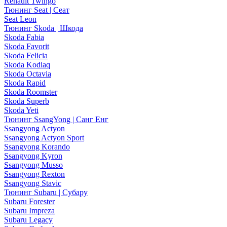
Renault Twingo
Тюнинг Seat | Сеат
Seat Leon
Тюнинг Skoda | Шкода
Skoda Fabia
Skoda Favorit
Skoda Felicia
Skoda Kodiaq
Skoda Octavia
Skoda Rapid
Skoda Roomster
Skoda Superb
Skoda Yeti
Тюнинг SsangYong | Санг Енг
Ssangyong Actyon
Ssangyong Actyon Sport
Ssangyong Korando
Ssangyong Kyron
Ssangyong Musso
Ssangyong Rexton
Ssangyong Stavic
Тюнинг Subaru | Субару
Subaru Forester
Subaru Impreza
Subaru Legacy