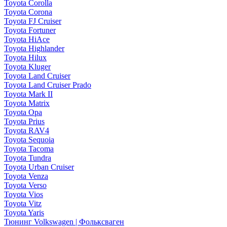
Toyota Corolla
Toyota Corona
Toyota FJ Cruiser
Toyota Fortuner
Toyota HiAce
Toyota Highlander
Toyota Hilux
Toyota Kluger
Toyota Land Cruiser
Toyota Land Cruiser Prado
Toyota Mark II
Toyota Matrix
Toyota Opa
Toyota Prius
Toyota RAV4
Toyota Sequoia
Toyota Tacoma
Toyota Tundra
Toyota Urban Cruiser
Toyota Venza
Toyota Verso
Toyota Vios
Toyota Vitz
Toyota Yaris
Тюнинг Volkswagen | Фольксваген