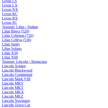
Lexus LS
Lexus LX
Lexus NX
Lexus RC
Lexus RX
Lexus SC
Тюнинг Lifan | Лифан
Lifan Breez (520)
Lifan Cebrium (720)
Lifan Celliya (530)
Lifan Smily
Lifan Solano
Lifan X50
Lifan X60
Тюнинг Lincoln | Линкольн
Lincoln Aviator
Lincoln Blackwood
Lincoln Continental
Lincoln Mark VIII
Lincoln MKS
Lincoln MKT
Lincoln MKX
Lincoln MKZ
Lincoln Navigator
Lincoln Town Car