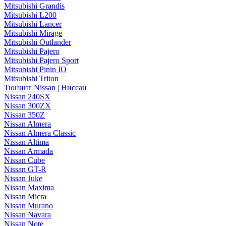
Mitsubishi Grandis
Mitsubishi L200
Mitsubishi Lancer
Mitsubishi Mirage
Mitsubishi Outlander
Mitsubishi Pajero
Mitsubishi Pajero Sport
Mitsubishi Pinin IO
Mitsubishi Triton
Тюнинг Nissan | Ниссан
Nissan 240SX
Nissan 300ZX
Nissan 350Z
Nissan Almera
Nissan Almera Classic
Nissan Altima
Nissan Armada
Nissan Cube
Nissan GT-R
Nissan Juke
Nissan Maxima
Nissan Micra
Nissan Murano
Nissan Navara
Nissan Note