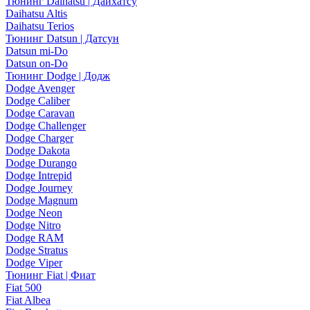
Тюнинг Daihatsu | Дайхатсу
Daihatsu Altis
Daihatsu Terios
Тюнинг Datsun | Датсун
Datsun mi-Do
Datsun on-Do
Тюнинг Dodge | Додж
Dodge Avenger
Dodge Caliber
Dodge Caravan
Dodge Challenger
Dodge Charger
Dodge Dakota
Dodge Durango
Dodge Intrepid
Dodge Journey
Dodge Magnum
Dodge Neon
Dodge Nitro
Dodge RAM
Dodge Stratus
Dodge Viper
Тюнинг Fiat | Фиат
Fiat 500
Fiat Albea