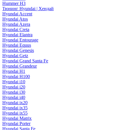
Hummer H3
Тюнинг Hyundai | Хендай
Hyundai Accent
Hyundai Atos
Hyundai Azera
Hyundai Creta
Hyundai Elantra
Hyundai Entourage
Hyundai Equus
Hyundai Genesis
Hyundai Getz
Hyundai Grand Santa Fe
Hyundai Grandeur
Hyundai H1
Hyundai H100
Hyundai i10
Hyundai i20
Hyundai i30
Hyundai i40
Hyundai ix20
Hyundai ix35
Hyundai ix55
Hyundai Matrix
Hyundai Porter
Hyundai Santa Fe