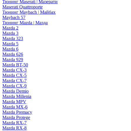
Тюнинг Maserati | Мазерати
Maserati Quattroporte
Тюнинг Maybach | Майбах
Maybach 57
Тюнинг Mazda | Мазда
Mazda 2
Mazda 3
Mazda 323
Mazda 5
Mazda 6
Mazda 626
Mazda 929
Mazda BT-50
Mazda CX-3
Mazda CX-5
Mazda CX-7
Mazda CX-9
Mazda Demio
Mazda Millenia
Mazda MPV
Mazda MX-6
Mazda Premacy
Mazda Protege
Mazda RX-7
Mazda RX-8