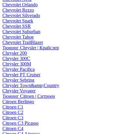
Chevrolet Orlando
Chevrolet Rezzo
Chevrolet Silverado
Chevrolet Spark
Chevrolet SSR
Chevrolet Suburban
Chevrolet Tahoe
Chevrolet TrailBlazer
Тюнинг Chrysler | Крайслер
Chrysler 200
Chrysler 300C
Chrysler 300M
Chrysler Pacifica
Chrysler PT Cruiser
Chrysler Sebring
Chrysler Town&amp;Country
Chrysler Voyager
Тюнинг Citroen | Ситроен
Citroen Berlingo
Citroen C1
Citroen C2
Citroen C3
Citroen C3 Picasso
Citroen C4
Citroen C4 Aircross