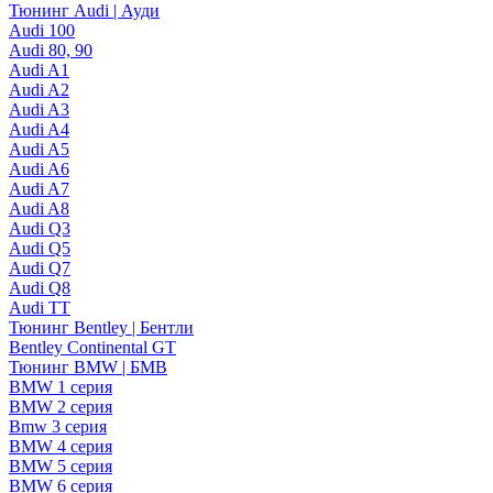
Тюнинг Audi | Ауди
Audi 100
Audi 80, 90
Audi A1
Audi A2
Audi A3
Audi A4
Audi A5
Audi A6
Audi A7
Audi A8
Audi Q3
Audi Q5
Audi Q7
Audi Q8
Audi TT
Тюнинг Bentley | Бентли
Bentley Continental GT
Тюнинг BMW | БМВ
BMW 1 серия
BMW 2 серия
Bmw 3 серия
BMW 4 серия
BMW 5 серия
BMW 6 серия