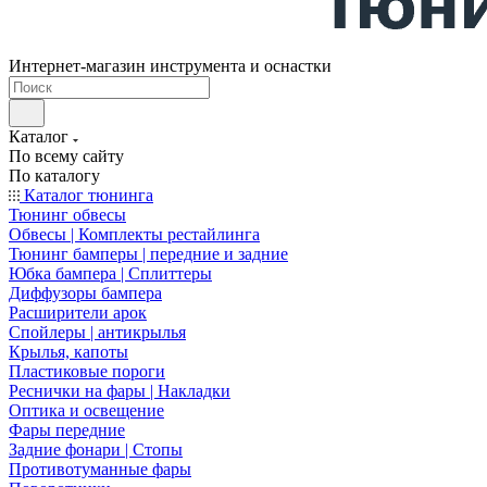
Интернет-магазин инструмента и оснастки
Каталог
По всему сайту
По каталогу
Каталог тюнинга
Тюнинг обвесы
Обвесы | Комплекты рестайлинга
Тюнинг бамперы | передние и задние
Юбка бампера | Сплиттеры
Диффузоры бампера
Расширители арок
Спойлеры | антикрылья
Крылья, капоты
Пластиковые пороги
Реснички на фары | Накладки
Оптика и освещение
Фары передние
Задние фонари | Стопы
Противотуманные фары