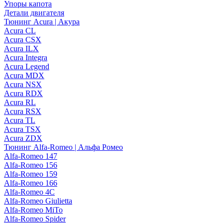
Упоры капота
Детали двигателя
Тюнинг Acura | Акура
Acura CL
Acura CSX
Acura ILX
Acura Integra
Acura Legend
Acura MDX
Acura NSX
Acura RDX
Acura RL
Acura RSX
Acura TL
Acura TSX
Acura ZDX
Тюнинг Alfa-Romeo | Альфа Ромео
Alfa-Romeo 147
Alfa-Romeo 156
Alfa-Romeo 159
Alfa-Romeo 166
Alfa-Romeo 4C
Alfa-Romeo Giulietta
Alfa-Romeo MiTo
Alfa-Romeo Spider