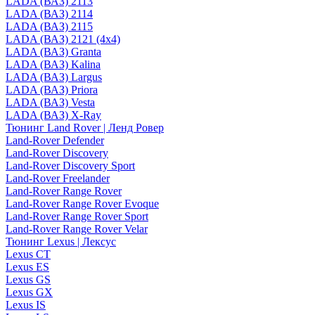
LADA (ВАЗ) 2113
LADA (ВАЗ) 2114
LADA (ВАЗ) 2115
LADA (ВАЗ) 2121 (4x4)
LADA (ВАЗ) Granta
LADA (ВАЗ) Kalina
LADA (ВАЗ) Largus
LADA (ВАЗ) Priora
LADA (ВАЗ) Vesta
LADA (ВАЗ) X-Ray
Тюнинг Land Rover | Ленд Ровер
Land-Rover Defender
Land-Rover Discovery
Land-Rover Discovery Sport
Land-Rover Freelander
Land-Rover Range Rover
Land-Rover Range Rover Evoque
Land-Rover Range Rover Sport
Land-Rover Range Rover Velar
Тюнинг Lexus | Лексус
Lexus CT
Lexus ES
Lexus GS
Lexus GX
Lexus IS