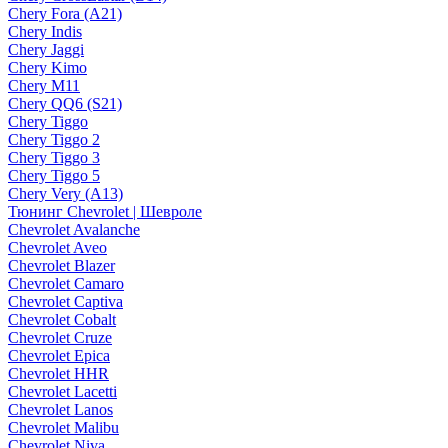
Chery Fora (A21)
Chery Indis
Chery Jaggi
Chery Kimo
Chery M11
Chery QQ6 (S21)
Chery Tiggo
Chery Tiggo 2
Chery Tiggo 3
Chery Tiggo 5
Chery Very (A13)
Тюнинг Chevrolet | Шевроле
Chevrolet Avalanche
Chevrolet Aveo
Chevrolet Blazer
Chevrolet Camaro
Chevrolet Captiva
Chevrolet Cobalt
Chevrolet Cruze
Chevrolet Epica
Chevrolet HHR
Chevrolet Lacetti
Chevrolet Lanos
Chevrolet Malibu
Chevrolet Niva