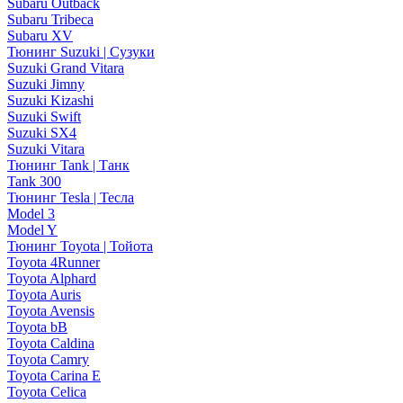
Subaru Outback
Subaru Tribeca
Subaru XV
Тюнинг Suzuki | Сузуки
Suzuki Grand Vitara
Suzuki Jimny
Suzuki Kizashi
Suzuki Swift
Suzuki SX4
Suzuki Vitara
Тюнинг Tank | Танк
Tank 300
Тюнинг Tesla | Тесла
Model 3
Model Y
Тюнинг Toyota | Тойота
Toyota 4Runner
Toyota Alphard
Toyota Auris
Toyota Avensis
Toyota bB
Toyota Caldina
Toyota Camry
Toyota Carina E
Toyota Celica