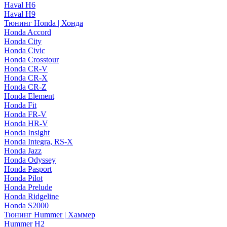
Haval H6
Haval H9
Тюнинг Honda | Хонда
Honda Accord
Honda City
Honda Civic
Honda Crosstour
Honda CR-V
Honda CR-X
Honda CR-Z
Honda Element
Honda Fit
Honda FR-V
Honda HR-V
Honda Insight
Honda Integra, RS-X
Honda Jazz
Honda Odyssey
Honda Pasport
Honda Pilot
Honda Prelude
Honda Ridgeline
Honda S2000
Тюнинг Hummer | Хаммер
Hummer H2