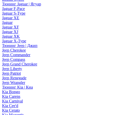
Тюнинг Jaguar | Ягуар
Jaguar F-Pace
Jaguar S-Type
Jaguar XE
Jaguar
Jaguar XF
Jaguar XJ
Jaguar XK
Jaguar X-Type
Тюнинг Jeep | Джип
Jeep Cherokee
Jeep Commander
Jeep Compass
Jeep Grand Cherokee
Jeep Liberty
Jeep Patriot
Jeep Renegade
Jeep Wrangler
Тюнинг Kia | Киа
Kia Bongo
Kia Carens
Kia Carnival
Kia Cee'd
Kia Cerato
Kia Magentis