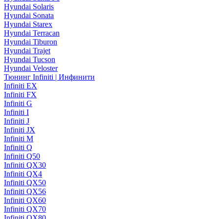
Hyundai Solaris
Hyundai Sonata
Hyundai Starex
Hyundai Terracan
Hyundai Tiburon
Hyundai Trajet
Hyundai Tucson
Hyundai Veloster
Тюнинг Infiniti | Инфинити
Infiniti EX
Infiniti FX
Infiniti G
Infiniti I
Infiniti J
Infiniti JX
Infiniti M
Infiniti Q
Infiniti Q50
Infiniti QX30
Infiniti QX4
Infiniti QX50
Infiniti QX56
Infiniti QX60
Infiniti QX70
Infiniti QX80