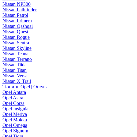
Nissan NP300
Nissan Pathfinder
Nissan Patrol
Nissan Primera
Nissan Qashqai
Nissan Quest
Nissan Rogue
Nissan Sentra
Nissan Skyline
Nissan Teana
Nissan Terrano
Nissan Tiida
Nissan Titan
Nissan Versa
Nissan X-Trail
Тюнинг Opel | Опель
Opel Antara
Opel Astra
Opel Corsa
Opel Insignia
Opel Meriva
Opel Mokka
Opel Omega
Opel Signum
Opel Tigra