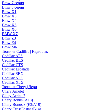
Bmw 7 серия
Bmw 8 серия
Bmw X1
Bmw X3
Bmw X4
Bmw X5
Bmw X6
BMW X7
Bmw Z3
Bmw Z4
Bmw М6
Тюнинг Cadillac | Кадиллак
Cadillac ATS
Cadillac BLS
Cadillac CTS
Cadillac Escalade
Cadillac SRX
Cadillac STS
Cadillac XT5
Тюнинг Chery | Чери
Chery Amulet
Chery Arrizo 7
Chery Bonus (A13)
Chery Bonus 3 (E3/A19)
Chery CrossEastar (B14)