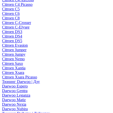
Citroen C4 Picasso
Citroen C5
Citroen C6
Citroen C8
Citroen C-Crosser
Citroen C-Elysee
Citroen DS3
Citroen DS4
Citroen DS5
Citroen Evasion
Citroen Jumper
Citroen Jumpy
Citroen Nemo
Citroen Saxo
Citroen Xantia
Citroen Xsara
Citroen Xsara Picasso
Тюнинг Daewoo | Дэу
Daewoo Espero
Daewoo Gentra
Daewoo Leganza
Daewoo Matiz
Daewoo Nexia
Daewoo Nubira