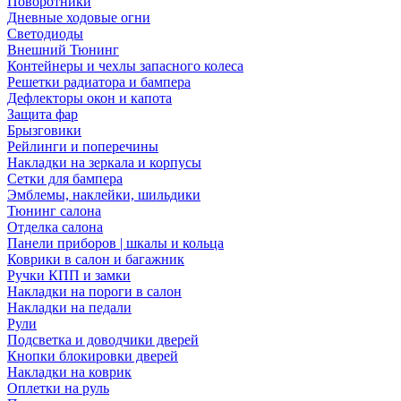
Поворотники
Дневные ходовые огни
Светодиоды
Внешний Тюнинг
Контейнеры и чехлы запасного колеса
Решетки радиатора и бампера
Дефлекторы окон и капота
Защита фар
Брызговики
Рейлинги и поперечины
Накладки на зеркала и корпусы
Сетки для бампера
Эмблемы, наклейки, шильдики
Тюнинг салона
Отделка салона
Панели приборов | шкалы и кольца
Коврики в салон и багажник
Ручки КПП и замки
Накладки на пороги в салон
Накладки на педали
Рули
Подсветка и доводчики дверей
Кнопки блокировки дверей
Накладки на коврик
Оплетки на руль