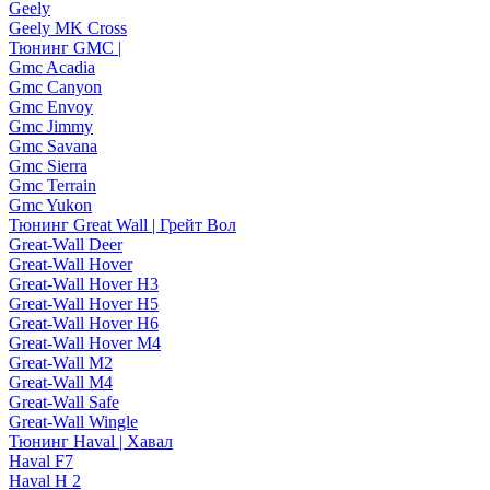
Geely
Geely MK Cross
Тюнинг GMC |
Gmc Acadia
Gmc Canyon
Gmc Envoy
Gmc Jimmy
Gmc Savana
Gmc Sierra
Gmc Terrain
Gmc Yukon
Тюнинг Great Wall | Грейт Вол
Great-Wall Deer
Great-Wall Hover
Great-Wall Hover H3
Great-Wall Hover H5
Great-Wall Hover H6
Great-Wall Hover M4
Great-Wall M2
Great-Wall M4
Great-Wall Safe
Great-Wall Wingle
Тюнинг Haval | Хавал
Haval F7
Haval H 2