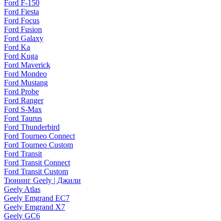
Ford F-150
Ford Fiesta
Ford Focus
Ford Fusion
Ford Galaxy
Ford Ka
Ford Kuga
Ford Maverick
Ford Mondeo
Ford Mustang
Ford Probe
Ford Ranger
Ford S-Max
Ford Taurus
Ford Thunderbird
Ford Tourneo Connect
Ford Tourneo Custom
Ford Transit
Ford Transit Connect
Ford Transit Custom
Тюнинг Geely | Джили
Geely Atlas
Geely Emgrand EC7
Geely Emgrand X7
Geely GC6