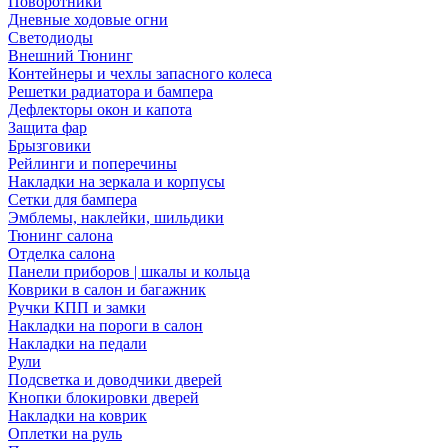
Поворотники
Дневные ходовые огни
Светодиоды
Внешний Тюнинг
Контейнеры и чехлы запасного колеса
Решетки радиатора и бампера
Дефлекторы окон и капота
Защита фар
Брызговики
Рейлинги и поперечины
Накладки на зеркала и корпусы
Сетки для бампера
Эмблемы, наклейки, шильдики
Тюнинг салона
Отделка салона
Панели приборов | шкалы и кольца
Коврики в салон и багажник
Ручки КПП и замки
Накладки на пороги в салон
Накладки на педали
Рули
Подсветка и доводчики дверей
Кнопки блокировки дверей
Накладки на коврик
Оплетки на руль