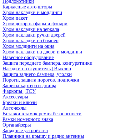
Подлокотники
Каркасные авто шторы
Хром накладки и молдинги
Хром пакет
Хром декор на фары и фонари
Хром накладки на зеркала
Хром накладки ручки дверей
Хром накладки на бампер
Хром молдинги на окна
Хром накладки на двери и молдинги
Навесное оборудование
Защита переднего бампера, кенгурятники
Насадки на глушитель | Выхлоп
Защита заднего бампера, уголки
Пороги, защита порогов, подножки
Защиты картера и днища
Фаркопы | ТСУ
Аксессуары
Брелки и ключи
Авточехлы
Вставки в замок ремня безопасности
Рамки номерного знака
Органайзеры
Зарядные устройства
Плавники на крышу и радио антенны