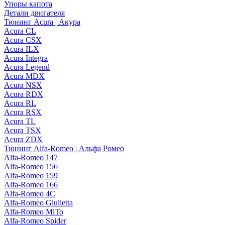
Упоры капота
Детали двигателя
Тюнинг Acura | Акура
Acura CL
Acura CSX
Acura ILX
Acura Integra
Acura Legend
Acura MDX
Acura NSX
Acura RDX
Acura RL
Acura RSX
Acura TL
Acura TSX
Acura ZDX
Тюнинг Alfa-Romeo | Альфа Ромео
Alfa-Romeo 147
Alfa-Romeo 156
Alfa-Romeo 159
Alfa-Romeo 166
Alfa-Romeo 4C
Alfa-Romeo Giulietta
Alfa-Romeo MiTo
Alfa-Romeo Spider