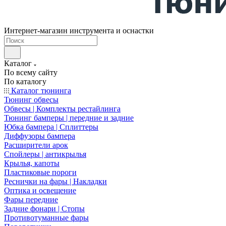
Интернет-магазин инструмента и оснастки
Каталог
По всему сайту
По каталогу
Каталог тюнинга
Тюнинг обвесы
Обвесы | Комплекты рестайлинга
Тюнинг бамперы | передние и задние
Юбка бампера | Сплиттеры
Диффузоры бампера
Расширители арок
Спойлеры | антикрылья
Крылья, капоты
Пластиковые пороги
Реснички на фары | Накладки
Оптика и освещение
Фары передние
Задние фонари | Стопы
Противотуманные фары