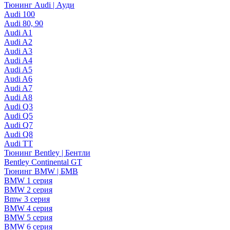
Тюнинг Audi | Ауди
Audi 100
Audi 80, 90
Audi A1
Audi A2
Audi A3
Audi A4
Audi A5
Audi A6
Audi A7
Audi A8
Audi Q3
Audi Q5
Audi Q7
Audi Q8
Audi TT
Тюнинг Bentley | Бентли
Bentley Continental GT
Тюнинг BMW | БМВ
BMW 1 серия
BMW 2 серия
Bmw 3 серия
BMW 4 серия
BMW 5 серия
BMW 6 серия