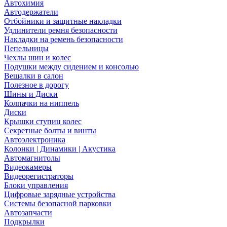
Автохимия
Автодержатели
Отбойники и защитные накладки
Удлинители ремня безопасности
Накладки на ремень безопасности
Пепельницы
Чехлы шин и колес
Подушки между сидением и консолью
Вешалки в салон
Полезное в дорогу
Шины и Диски
Колпачки на ниппель
Диски
Крышки ступиц колес
Секретные болты и винты
Автоэлектроника
Колонки | Динамики | Акустика
Автомагнитолы
Видеокамеры
Видеорегистраторы
Блоки управления
Цифровые зарядные устройства
Системы безопасной парковки
Автозапчасти
Подкрылки