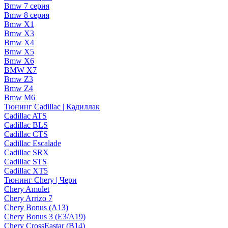
Bmw 7 серия
Bmw 8 серия
Bmw X1
Bmw X3
Bmw X4
Bmw X5
Bmw X6
BMW X7
Bmw Z3
Bmw Z4
Bmw М6
Тюнинг Cadillac | Кадиллак
Cadillac ATS
Cadillac BLS
Cadillac CTS
Cadillac Escalade
Cadillac SRX
Cadillac STS
Cadillac XT5
Тюнинг Chery | Чери
Chery Amulet
Chery Arrizo 7
Chery Bonus (A13)
Chery Bonus 3 (E3/A19)
Chery CrossEastar (B14)