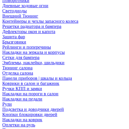
Поворотники
Дневные ходовые огни
Светодиоды
Внешний Тюнинг
Контейнеры и чехлы запасного колеса
Решетки радиатора и бампера
Дефлекторы окон и капота
Защита фар
Брызговики
Рейлинги и поперечины
Накладки на зеркала и корпусы
Сетки для бампера
Эмблемы, наклейки, шильдики
Тюнинг салона
Отделка салона
Панели приборов | шкалы и кольца
Коврики в салон и багажник
Ручки КПП и замки
Накладки на пороги в салон
Накладки на педали
Рули
Подсветка и доводчики дверей
Кнопки блокировки дверей
Накладки на коврик
Оплетки на руль