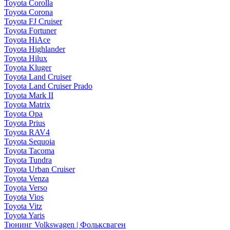
Toyota Corolla
Toyota Corona
Toyota FJ Cruiser
Toyota Fortuner
Toyota HiAce
Toyota Highlander
Toyota Hilux
Toyota Kluger
Toyota Land Cruiser
Toyota Land Cruiser Prado
Toyota Mark II
Toyota Matrix
Toyota Opa
Toyota Prius
Toyota RAV4
Toyota Sequoia
Toyota Tacoma
Toyota Tundra
Toyota Urban Cruiser
Toyota Venza
Toyota Verso
Toyota Vios
Toyota Vitz
Toyota Yaris
Тюнинг Volkswagen | Фольксваген