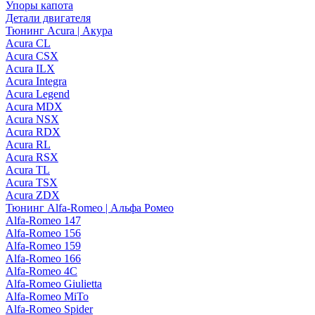
Упоры капота
Детали двигателя
Тюнинг Acura | Акура
Acura CL
Acura CSX
Acura ILX
Acura Integra
Acura Legend
Acura MDX
Acura NSX
Acura RDX
Acura RL
Acura RSX
Acura TL
Acura TSX
Acura ZDX
Тюнинг Alfa-Romeo | Альфа Ромео
Alfa-Romeo 147
Alfa-Romeo 156
Alfa-Romeo 159
Alfa-Romeo 166
Alfa-Romeo 4C
Alfa-Romeo Giulietta
Alfa-Romeo MiTo
Alfa-Romeo Spider