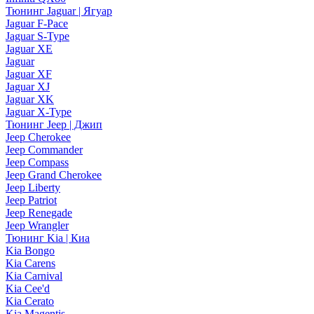
Тюнинг Jaguar | Ягуар
Jaguar F-Pace
Jaguar S-Type
Jaguar XE
Jaguar
Jaguar XF
Jaguar XJ
Jaguar XK
Jaguar X-Type
Тюнинг Jeep | Джип
Jeep Cherokee
Jeep Commander
Jeep Compass
Jeep Grand Cherokee
Jeep Liberty
Jeep Patriot
Jeep Renegade
Jeep Wrangler
Тюнинг Kia | Киа
Kia Bongo
Kia Carens
Kia Carnival
Kia Cee'd
Kia Cerato
Kia Magentis