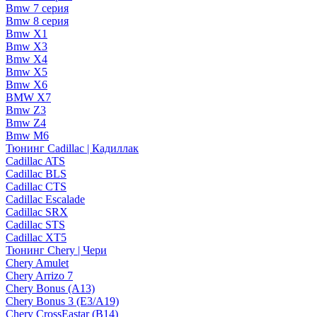
Bmw 7 серия
Bmw 8 серия
Bmw X1
Bmw X3
Bmw X4
Bmw X5
Bmw X6
BMW X7
Bmw Z3
Bmw Z4
Bmw М6
Тюнинг Cadillac | Кадиллак
Cadillac ATS
Cadillac BLS
Cadillac CTS
Cadillac Escalade
Cadillac SRX
Cadillac STS
Cadillac XT5
Тюнинг Chery | Чери
Chery Amulet
Chery Arrizo 7
Chery Bonus (A13)
Chery Bonus 3 (E3/A19)
Chery CrossEastar (B14)