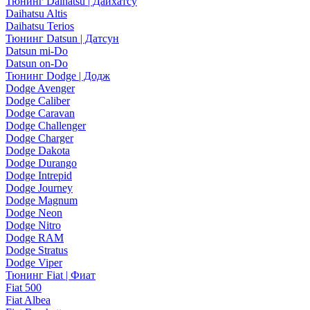
Тюнинг Daihatsu | Дайхатсу
Daihatsu Altis
Daihatsu Terios
Тюнинг Datsun | Датсун
Datsun mi-Do
Datsun on-Do
Тюнинг Dodge | Додж
Dodge Avenger
Dodge Caliber
Dodge Caravan
Dodge Challenger
Dodge Charger
Dodge Dakota
Dodge Durango
Dodge Intrepid
Dodge Journey
Dodge Magnum
Dodge Neon
Dodge Nitro
Dodge RAM
Dodge Stratus
Dodge Viper
Тюнинг Fiat | Фиат
Fiat 500
Fiat Albea