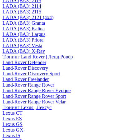
LADA (ВАЗ) 2113
LADA (ВАЗ) 2114
LADA (ВАЗ) 2115
LADA (ВАЗ) 2121 (4x4)
LADA (ВАЗ) Granta
LADA (ВАЗ) Kalina
LADA (ВАЗ) Largus
LADA (ВАЗ) Priora
LADA (ВАЗ) Vesta
LADA (ВАЗ) X-Ray
Тюнинг Land Rover | Ленд Ровер
Land-Rover Defender
Land-Rover Discovery
Land-Rover Discovery Sport
Land-Rover Freelander
Land-Rover Range Rover
Land-Rover Range Rover Evoque
Land-Rover Range Rover Sport
Land-Rover Range Rover Velar
Тюнинг Lexus | Лексус
Lexus CT
Lexus ES
Lexus GS
Lexus GX
Lexus IS