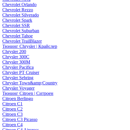
Chevrolet Orlando
Chevrolet Rezzo
Chevrolet Silverado
Chevrolet Spark
Chevrolet SSR
Chevrolet Suburban
Chevrolet Tahoe
Chevrolet TrailBlazer
Тюнинг Chrysler | Крайслер
Chrysler 200
Chrysler 300C
Chrysler 300M
Chrysler Pacifica
Chrysler PT Cruiser
Chrysler Sebring
Chrysler Town&amp;Country
Chrysler Voyager
Тюнинг Citroen | Ситроен
Citroen Berlingo
Citroen C1
Citroen C2
Citroen C3
Citroen C3 Picasso
Citroen C4
Citroen C4 Aircross