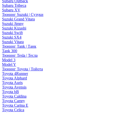
Subaru Outback
Subaru Tribeca
Subaru XV
Тюнинг Suzuki | Сузуки
Suzuki Grand Vitara
Suzuki Jimny
Suzuki Kizashi
Suzuki Swift
Suzuki SX4
Suzuki Vitara
Тюнинг Tank | Танк
Tank 300
Тюнинг Tesla | Тесла
Model 3
Model Y
Тюнинг Toyota | Тойота
Toyota 4Runner
Toyota Alphard
Toyota Auris
Toyota Avensis
Toyota bB
Toyota Caldina
Toyota Camry
Toyota Carina E
Toyota Celica