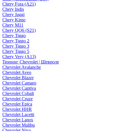
Chery Fora (A21)
Chery Indis
Chery Jaggi
Chery Kimo
Chery M11
Chery QQ6 (S21)
Chery Tiggo
Chery Tiggo 2
Chery Tiggo 3
Chery Tiggo 5
Chery Very (A13)
Тюнинг Chevrolet | Шевроле
Chevrolet Avalanche
Chevrolet Aveo
Chevrolet Blazer
Chevrolet Camaro
Chevrolet Captiva
Chevrolet Cobalt
Chevrolet Cruze
Chevrolet Epica
Chevrolet HHR
Chevrolet Lacetti
Chevrolet Lanos
Chevrolet Malibu
Chevrolet Niva