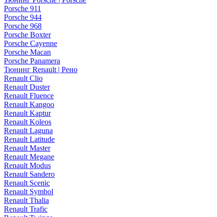
Porsche 911
Porsche 944
Porsche 968
Porsche Boxter
Porsche Cayenne
Porsche Macan
Porsche Panamera
Тюнинг Renault | Рено
Renault Clio
Renault Duster
Renault Fluence
Renault Kangoo
Renault Kaptur
Renault Koleos
Renault Laguna
Renault Latitude
Renault Master
Renault Megane
Renault Modus
Renault Sandero
Renault Scenic
Renault Symbol
Renault Thalia
Renault Trafic