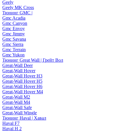
Geely
Geely MK Cross
Тюнинг GMC |
Gmc Acadia
Gmc Canyon
Gmc Envoy
Gmc Jimmy
Gmc Savana
Gmc Sierra
Gmc Terrain
Gmc Yukon
Тюнинг Great Wall | Грейт Вол
Great-Wall Deer
Great-Wall Hover
Great-Wall Hover H3
Great-Wall Hover H5
Great-Wall Hover H6
Great-Wall Hover M4
Great-Wall M2
Great-Wall M4
Great-Wall Safe
Great-Wall Wingle
Тюнинг Haval | Хавал
Haval F7
Haval H 2