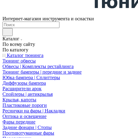
Интернет-магазин инструмента и оснастки
Каталог
По всему сайту
По каталогу
Каталог тюнинга
Тюнинг обвесы
Обвесы | Комплекты рестайлинга
Тюнинг бамперы | передние и задние
Юбка бампера | Сплиттеры
Диффузоры бампера
Расширители арок
Спойлеры | антикрылья
Крылья, капоты
Пластиковые пороги
Реснички на фары | Накладки
Оптика и освещение
Фары передние
Задние фонари | Стопы
Противотуманные фары