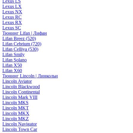
Lexus LS
Lexus LX
Lexus NX
Lexus RC
Lexus RX
Lexus SC
Тюнинг Lifan | Лифан
Lifan Breez (520)
Lifan Cebrium (720)
Lifan Celliya (530)
Lifan Smily
Lifan Solano
Lifan X50
Lifan X60
Тюнинг Lincoln | Линкольн
Lincoln Aviator
Lincoln Blackwood
Lincoln Continental
Lincoln Mark VIII
Lincoln MKS
Lincoln MKT
Lincoln MKX
Lincoln MKZ
Lincoln Navigator
Lincoln Town Car