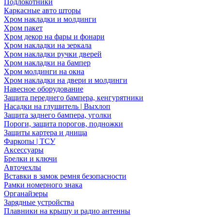
Подлокотники
Каркасные авто шторы
Хром накладки и молдинги
Хром пакет
Хром декор на фары и фонари
Хром накладки на зеркала
Хром накладки ручки дверей
Хром накладки на бампер
Хром молдинги на окна
Хром накладки на двери и молдинги
Навесное оборудование
Защита переднего бампера, кенгурятники
Насадки на глушитель | Выхлоп
Защита заднего бампера, уголки
Пороги, защита порогов, подножки
Защиты картера и днища
Фаркопы | ТСУ
Аксессуары
Брелки и ключи
Авточехлы
Вставки в замок ремня безопасности
Рамки номерного знака
Органайзеры
Зарядные устройства
Плавники на крышу и радио антенны