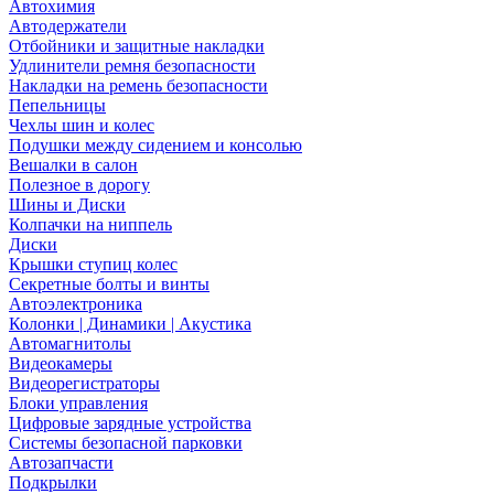
Автохимия
Автодержатели
Отбойники и защитные накладки
Удлинители ремня безопасности
Накладки на ремень безопасности
Пепельницы
Чехлы шин и колес
Подушки между сидением и консолью
Вешалки в салон
Полезное в дорогу
Шины и Диски
Колпачки на ниппель
Диски
Крышки ступиц колес
Секретные болты и винты
Автоэлектроника
Колонки | Динамики | Акустика
Автомагнитолы
Видеокамеры
Видеорегистраторы
Блоки управления
Цифровые зарядные устройства
Системы безопасной парковки
Автозапчасти
Подкрылки