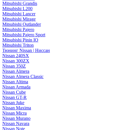
Mitsubishi Grandis
Mitsubishi L200
Mitsubishi Lancer
Mitsubishi Mirage
Mitsubishi Outlander
Mitsubishi Pajero
Mitsubishi Pajero Sport
Mitsubishi Pinin IO
Mitsubishi Triton
Тюнинг Nissan | Ниссан
Nissan 240SX
Nissan 300ZX
Nissan 350Z
Nissan Almera
Nissan Almera Classic
Nissan Altima
Nissan Armada
Nissan Cube
Nissan GT-R
Nissan Juke
Nissan Maxima
Nissan Micra
Nissan Murano
Nissan Navara
Nissan Note