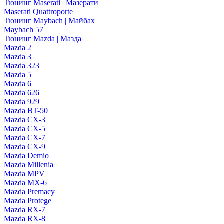
Тюнинг Maserati | Мазерати
Maserati Quattroporte
Тюнинг Maybach | Майбах
Maybach 57
Тюнинг Mazda | Мазда
Mazda 2
Mazda 3
Mazda 323
Mazda 5
Mazda 6
Mazda 626
Mazda 929
Mazda BT-50
Mazda CX-3
Mazda CX-5
Mazda CX-7
Mazda CX-9
Mazda Demio
Mazda Millenia
Mazda MPV
Mazda MX-6
Mazda Premacy
Mazda Protege
Mazda RX-7
Mazda RX-8