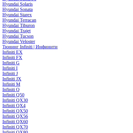
Hyundai Solaris
Hyundai Sonata
Hyundai Starex
Hyundai Terracan
Hyundai Tiburon
Hyundai Trajet
Hyundai Tucson
Hyundai Veloster
Тюнинг Infiniti | Инфинити
Infiniti EX
Infiniti FX
Infiniti G
Infiniti I
Infiniti J
Infiniti JX
Infiniti M
Infiniti Q
Infiniti Q50
Infiniti QX30
Infiniti QX4
Infiniti QX50
Infiniti QX56
Infiniti QX60
Infiniti QX70
Infiniti QX80