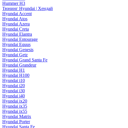
Hummer H3
Тюнинг Hyundai | Хендай
Hyundai Accent
Hyundai Atos
Hyundai Azera
Hyundai Creta
Hyundai Elantra
Hyundai Entourage
Hyundai Equus
Hyundai Genesis
Hyundai Getz
Hyundai Grand Santa Fe
Hyundai Grandeur
Hyundai H1
Hyundai H100
Hyundai i10
Hyundai i20
Hyundai i30
Hyundai i40
Hyundai ix20
Hyundai ix35
Hyundai ix55
Hyundai Matrix
Hyundai Porter
Hyundai Santa Fe