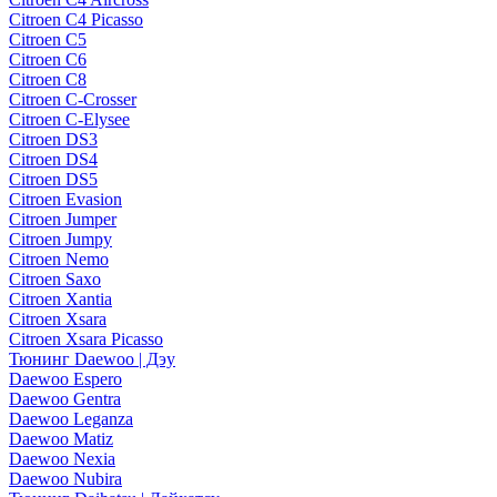
Citroen C4 Picasso
Citroen C5
Citroen C6
Citroen C8
Citroen C-Crosser
Citroen C-Elysee
Citroen DS3
Citroen DS4
Citroen DS5
Citroen Evasion
Citroen Jumper
Citroen Jumpy
Citroen Nemo
Citroen Saxo
Citroen Xantia
Citroen Xsara
Citroen Xsara Picasso
Тюнинг Daewoo | Дэу
Daewoo Espero
Daewoo Gentra
Daewoo Leganza
Daewoo Matiz
Daewoo Nexia
Daewoo Nubira