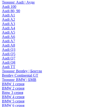
Тюнинг Audi | Ауди
Audi 100
Audi 80, 90
Audi A1
Audi A2
Audi A3
Audi A4
Audi A5
Audi A6
Audi A7
Audi A8
Audi Q3
Audi Q5
Audi Q7
Audi Q8
Audi TT
Тюнинг Bentley | Бентли
Bentley Continental GT
Тюнинг BMW | БМВ
BMW 1 серия
BMW 2 серия
Bmw 3 серия
BMW 4 серия
BMW 5 серия
BMW 6 серия