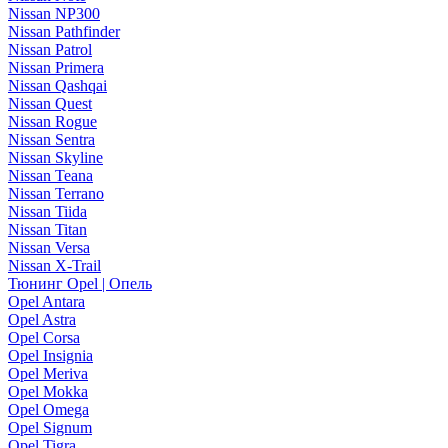
Nissan NP300
Nissan Pathfinder
Nissan Patrol
Nissan Primera
Nissan Qashqai
Nissan Quest
Nissan Rogue
Nissan Sentra
Nissan Skyline
Nissan Teana
Nissan Terrano
Nissan Tiida
Nissan Titan
Nissan Versa
Nissan X-Trail
Тюнинг Opel | Опель
Opel Antara
Opel Astra
Opel Corsa
Opel Insignia
Opel Meriva
Opel Mokka
Opel Omega
Opel Signum
Opel Tigra