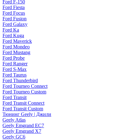
Ford F-150
Ford Fiesta
Ford Focus
Ford Fusion
Ford Galaxy
Ford Ka
Ford Kuga
Ford Maverick
Ford Mondeo
Ford Mustang
Ford Probe
Ford Ranger
Ford S-Max
Ford Taurus
Ford Thunderbird
Ford Tourneo Connect
Ford Tourneo Custom
Ford Transit
Ford Transit Connect
Ford Transit Custom
Тюнинг Geely | Джили
Geely Atlas
Geely Emgrand EC7
Geely Emgrand X7
Geely GC6