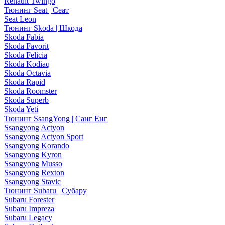
Renault Twingo
Тюнинг Seat | Сеат
Seat Leon
Тюнинг Skoda | Шкода
Skoda Fabia
Skoda Favorit
Skoda Felicia
Skoda Kodiaq
Skoda Octavia
Skoda Rapid
Skoda Roomster
Skoda Superb
Skoda Yeti
Тюнинг SsangYong | Санг Енг
Ssangyong Actyon
Ssangyong Actyon Sport
Ssangyong Korando
Ssangyong Kyron
Ssangyong Musso
Ssangyong Rexton
Ssangyong Stavic
Тюнинг Subaru | Субару
Subaru Forester
Subaru Impreza
Subaru Legacy