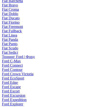
Fiat Barchetta
Fiat Bravo
Fiat Croma
Fiat Doblo
Fiat Ducato
Fiat Fiorino
Fiat Freemont
Fiat Fullback
Fiat Linea
Fiat Panda
Fiat Punto
Fiat Scudo
Fiat Sedici
Тюнинг Ford | Форд
Ford C-Max
Ford Connect
Ford Contour
Ford Crown Victoria
Ford EcoSport
Ford Edge
Ford Escape
Ford Escort
Ford Excursion
Ford Expedition
Ford Explorer