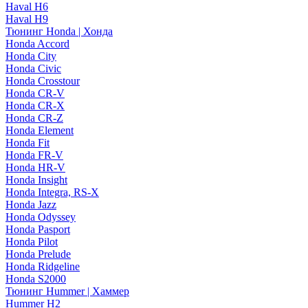
Haval H6
Haval H9
Тюнинг Honda | Хонда
Honda Accord
Honda City
Honda Civic
Honda Crosstour
Honda CR-V
Honda CR-X
Honda CR-Z
Honda Element
Honda Fit
Honda FR-V
Honda HR-V
Honda Insight
Honda Integra, RS-X
Honda Jazz
Honda Odyssey
Honda Pasport
Honda Pilot
Honda Prelude
Honda Ridgeline
Honda S2000
Тюнинг Hummer | Хаммер
Hummer H2