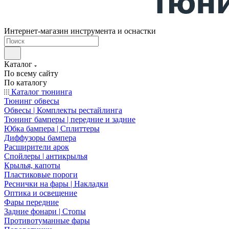
Интернет-магазин инструмента и оснастки
Каталог
По всему сайту
По каталогу
Каталог тюнинга
Тюнинг обвесы
Обвесы | Комплекты рестайлинга
Тюнинг бамперы | передние и задние
Юбка бампера | Сплиттеры
Диффузоры бампера
Расширители арок
Спойлеры | антикрылья
Крылья, капоты
Пластиковые пороги
Реснички на фары | Накладки
Оптика и освещение
Фары передние
Задние фонари | Стопы
Противотуманные фары