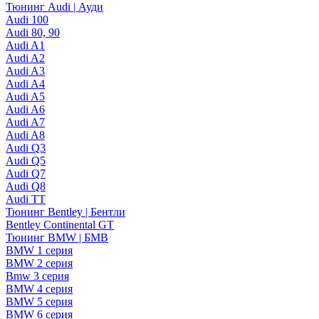
Тюнинг Audi | Ауди
Audi 100
Audi 80, 90
Audi A1
Audi A2
Audi A3
Audi A4
Audi A5
Audi A6
Audi A7
Audi A8
Audi Q3
Audi Q5
Audi Q7
Audi Q8
Audi TT
Тюнинг Bentley | Бентли
Bentley Continental GT
Тюнинг BMW | БМВ
BMW 1 серия
BMW 2 серия
Bmw 3 серия
BMW 4 серия
BMW 5 серия
BMW 6 серия