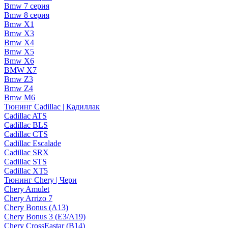
Bmw 7 серия
Bmw 8 серия
Bmw X1
Bmw X3
Bmw X4
Bmw X5
Bmw X6
BMW X7
Bmw Z3
Bmw Z4
Bmw М6
Тюнинг Cadillac | Кадиллак
Cadillac ATS
Cadillac BLS
Cadillac CTS
Cadillac Escalade
Cadillac SRX
Cadillac STS
Cadillac XT5
Тюнинг Chery | Чери
Chery Amulet
Chery Arrizo 7
Chery Bonus (A13)
Chery Bonus 3 (E3/A19)
Chery CrossEastar (B14)