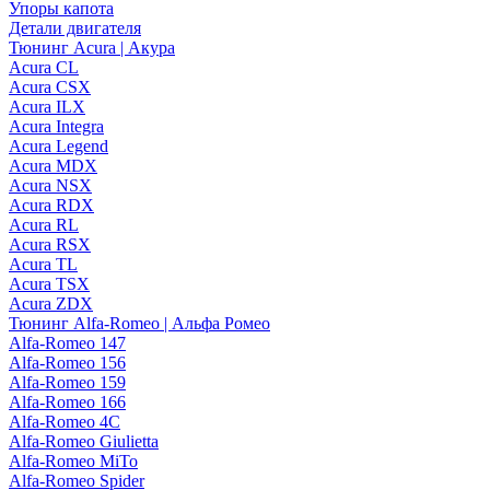
Упоры капота
Детали двигателя
Тюнинг Acura | Акура
Acura CL
Acura CSX
Acura ILX
Acura Integra
Acura Legend
Acura MDX
Acura NSX
Acura RDX
Acura RL
Acura RSX
Acura TL
Acura TSX
Acura ZDX
Тюнинг Alfa-Romeo | Альфа Ромео
Alfa-Romeo 147
Alfa-Romeo 156
Alfa-Romeo 159
Alfa-Romeo 166
Alfa-Romeo 4C
Alfa-Romeo Giulietta
Alfa-Romeo MiTo
Alfa-Romeo Spider