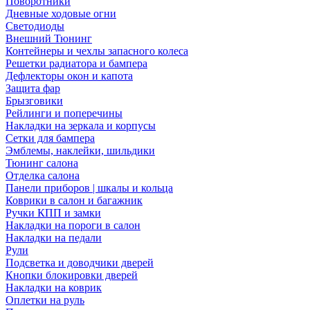
Поворотники
Дневные ходовые огни
Светодиоды
Внешний Тюнинг
Контейнеры и чехлы запасного колеса
Решетки радиатора и бампера
Дефлекторы окон и капота
Защита фар
Брызговики
Рейлинги и поперечины
Накладки на зеркала и корпусы
Сетки для бампера
Эмблемы, наклейки, шильдики
Тюнинг салона
Отделка салона
Панели приборов | шкалы и кольца
Коврики в салон и багажник
Ручки КПП и замки
Накладки на пороги в салон
Накладки на педали
Рули
Подсветка и доводчики дверей
Кнопки блокировки дверей
Накладки на коврик
Оплетки на руль