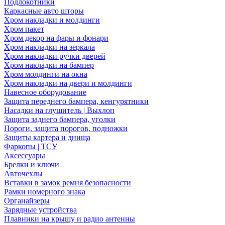
Подлокотники
Каркасные авто шторы
Хром накладки и молдинги
Хром пакет
Хром декор на фары и фонари
Хром накладки на зеркала
Хром накладки ручки дверей
Хром накладки на бампер
Хром молдинги на окна
Хром накладки на двери и молдинги
Навесное оборудование
Защита переднего бампера, кенгурятники
Насадки на глушитель | Выхлоп
Защита заднего бампера, уголки
Пороги, защита порогов, подножки
Защиты картера и днища
Фаркопы | ТСУ
Аксессуары
Брелки и ключи
Авточехлы
Вставки в замок ремня безопасности
Рамки номерного знака
Органайзеры
Зарядные устройства
Плавники на крышу и радио антенны