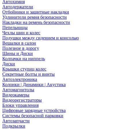
Автохимия
Автодержатели
Отбойники и защитные накладки
Удлинители ремня безопасности
Накладки на ремень безопасности
Пепельницы
Чехлы шин и колес
Подушки между сидением и консолью
Вешалки в салон
Полезное в дорогу
Шины и Диски
Колпачки на ниппель
Диски
Крышки ступиц колес
Секретные болты и винты
Автоэлектроника
Колонки | Динамики | Акустика
Автомагнитолы
Видеокамеры
Видеорегистраторы
Блоки управления
Цифровые зарядные устройства
Системы безопасной парковки
Автозапчасти
Подкрылки