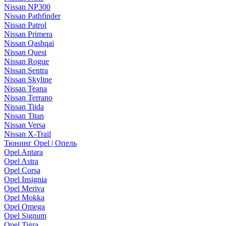
Nissan NP300
Nissan Pathfinder
Nissan Patrol
Nissan Primera
Nissan Qashqai
Nissan Quest
Nissan Rogue
Nissan Sentra
Nissan Skyline
Nissan Teana
Nissan Terrano
Nissan Tiida
Nissan Titan
Nissan Versa
Nissan X-Trail
Тюнинг Opel | Опель
Opel Antara
Opel Astra
Opel Corsa
Opel Insignia
Opel Meriva
Opel Mokka
Opel Omega
Opel Signum
Opel Tigra