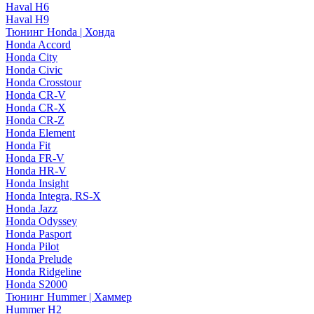
Haval H6
Haval H9
Тюнинг Honda | Хонда
Honda Accord
Honda City
Honda Civic
Honda Crosstour
Honda CR-V
Honda CR-X
Honda CR-Z
Honda Element
Honda Fit
Honda FR-V
Honda HR-V
Honda Insight
Honda Integra, RS-X
Honda Jazz
Honda Odyssey
Honda Pasport
Honda Pilot
Honda Prelude
Honda Ridgeline
Honda S2000
Тюнинг Hummer | Хаммер
Hummer H2