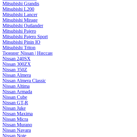
Mitsubishi Grandis
Mitsubishi L200
Mitsubishi Lancer
Mitsubishi Mirage
Mitsubishi Outlander
Mitsubishi Pajero
Mitsubishi Pajero Sport
Mitsubishi Pinin IO
Mitsubishi Triton
Тюнинг Nissan | Ниссан
Nissan 240SX
Nissan 300ZX
Nissan 350Z
Nissan Almera
Nissan Almera Classic
Nissan Altima
Nissan Armada
Nissan Cube
Nissan GT-R
Nissan Juke
Nissan Maxima
Nissan Micra
Nissan Murano
Nissan Navara
Nissan Note