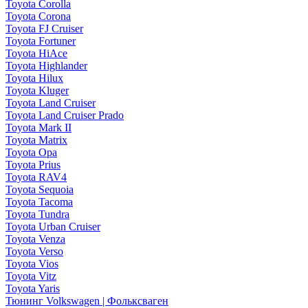
Toyota Corolla
Toyota Corona
Toyota FJ Cruiser
Toyota Fortuner
Toyota HiAce
Toyota Highlander
Toyota Hilux
Toyota Kluger
Toyota Land Cruiser
Toyota Land Cruiser Prado
Toyota Mark II
Toyota Matrix
Toyota Opa
Toyota Prius
Toyota RAV4
Toyota Sequoia
Toyota Tacoma
Toyota Tundra
Toyota Urban Cruiser
Toyota Venza
Toyota Verso
Toyota Vios
Toyota Vitz
Toyota Yaris
Тюнинг Volkswagen | Фольксваген