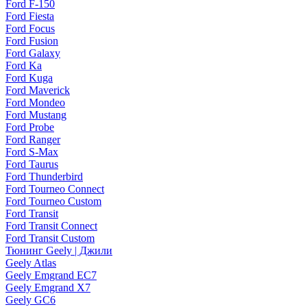
Ford F-150
Ford Fiesta
Ford Focus
Ford Fusion
Ford Galaxy
Ford Ka
Ford Kuga
Ford Maverick
Ford Mondeo
Ford Mustang
Ford Probe
Ford Ranger
Ford S-Max
Ford Taurus
Ford Thunderbird
Ford Tourneo Connect
Ford Tourneo Custom
Ford Transit
Ford Transit Connect
Ford Transit Custom
Тюнинг Geely | Джили
Geely Atlas
Geely Emgrand EC7
Geely Emgrand X7
Geely GC6