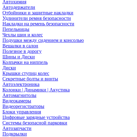
Автохимия
Автодержатели
Отбойники и защитные накладки
Удлинители ремня безопасности
Накладки на ремень безопасности
Пепельницы
Чехлы шин и колес
Подушки между сидением и консолью
Вешалки в салон
Полезное в дорогу
Шины и Диски
Колпачки на ниппель
Диски
Крышки ступиц колес
Секретные болты и винты
Автоэлектроника
Колонки | Динамики | Акустика
Автомагнитолы
Видеокамеры
Видеорегистраторы
Блоки управления
Цифровые зарядные устройства
Системы безопасной парковки
Автозапчасти
Подкрылки