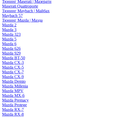
Тюнинг Maserati | Мазерати
Maserati Quattroporte
Тюнинг Maybach | Майбах
Maybach 57
Тюнинг Mazda | Мазда
Mazda 2
Mazda 3
Mazda 323
Mazda 5
Mazda 6
Mazda 626
Mazda 929
Mazda BT-50
Mazda CX-3
Mazda CX-5
Mazda CX-7
Mazda CX-9
Mazda Demio
Mazda Millenia
Mazda MPV
Mazda MX-6
Mazda Premacy
Mazda Protege
Mazda RX-7
Mazda RX-8