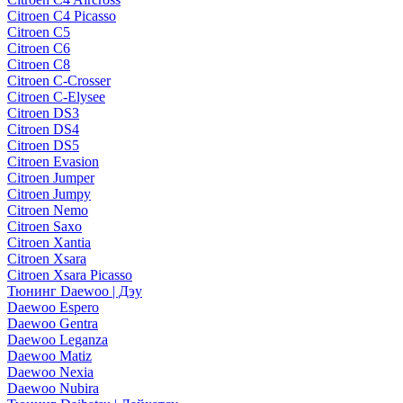
Citroen C4 Picasso
Citroen C5
Citroen C6
Citroen C8
Citroen C-Crosser
Citroen C-Elysee
Citroen DS3
Citroen DS4
Citroen DS5
Citroen Evasion
Citroen Jumper
Citroen Jumpy
Citroen Nemo
Citroen Saxo
Citroen Xantia
Citroen Xsara
Citroen Xsara Picasso
Тюнинг Daewoo | Дэу
Daewoo Espero
Daewoo Gentra
Daewoo Leganza
Daewoo Matiz
Daewoo Nexia
Daewoo Nubira