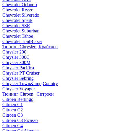
Chevrolet Orlando
Chevrolet Rezzo
Chevrolet Silverado
Chevrolet Spark
Chevrolet SSR
Chevrolet Suburban
Chevrolet Tahoe
Chevrolet TrailBlazer
Тюнинг Chrysler | Крайслер
Chrysler 200
Chrysler 300C
Chrysler 300M
Chrysler Pacifica
Chrysler PT Cruiser
Chrysler Sebring
Chrysler Town&amp;Country
Chrysler Voyager
Тюнинг Citroen | Ситроен
Citroen Berlingo
Citroen C1
Citroen C2
Citroen C3
Citroen C3 Picasso
Citroen C4
Citroen C4 Aircross