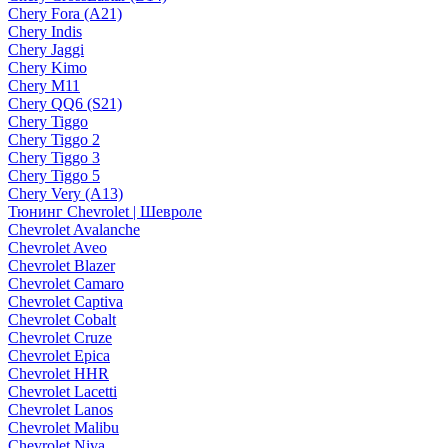
Chery Fora (A21)
Chery Indis
Chery Jaggi
Chery Kimo
Chery M11
Chery QQ6 (S21)
Chery Tiggo
Chery Tiggo 2
Chery Tiggo 3
Chery Tiggo 5
Chery Very (A13)
Тюнинг Chevrolet | Шевроле
Chevrolet Avalanche
Chevrolet Aveo
Chevrolet Blazer
Chevrolet Camaro
Chevrolet Captiva
Chevrolet Cobalt
Chevrolet Cruze
Chevrolet Epica
Chevrolet HHR
Chevrolet Lacetti
Chevrolet Lanos
Chevrolet Malibu
Chevrolet Niva