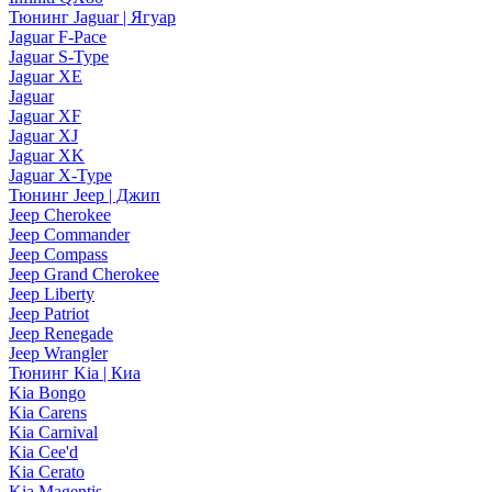
Тюнинг Jaguar | Ягуар
Jaguar F-Pace
Jaguar S-Type
Jaguar XE
Jaguar
Jaguar XF
Jaguar XJ
Jaguar XK
Jaguar X-Type
Тюнинг Jeep | Джип
Jeep Cherokee
Jeep Commander
Jeep Compass
Jeep Grand Cherokee
Jeep Liberty
Jeep Patriot
Jeep Renegade
Jeep Wrangler
Тюнинг Kia | Киа
Kia Bongo
Kia Carens
Kia Carnival
Kia Cee'd
Kia Cerato
Kia Magentis