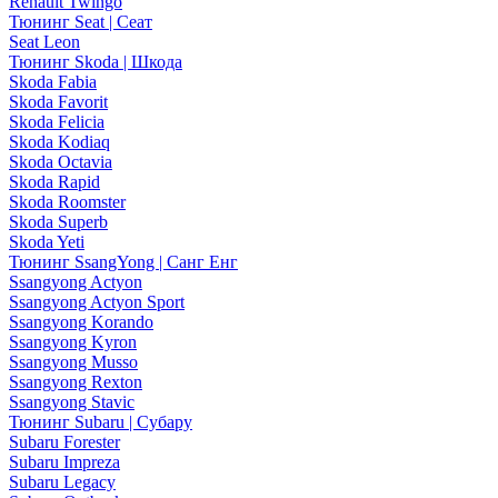
Renault Twingo
Тюнинг Seat | Сеат
Seat Leon
Тюнинг Skoda | Шкода
Skoda Fabia
Skoda Favorit
Skoda Felicia
Skoda Kodiaq
Skoda Octavia
Skoda Rapid
Skoda Roomster
Skoda Superb
Skoda Yeti
Тюнинг SsangYong | Санг Енг
Ssangyong Actyon
Ssangyong Actyon Sport
Ssangyong Korando
Ssangyong Kyron
Ssangyong Musso
Ssangyong Rexton
Ssangyong Stavic
Тюнинг Subaru | Субару
Subaru Forester
Subaru Impreza
Subaru Legacy