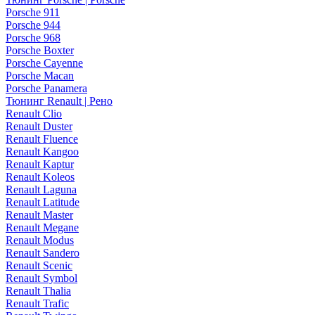
Porsche 911
Porsche 944
Porsche 968
Porsche Boxter
Porsche Cayenne
Porsche Macan
Porsche Panamera
Тюнинг Renault | Рено
Renault Clio
Renault Duster
Renault Fluence
Renault Kangoo
Renault Kaptur
Renault Koleos
Renault Laguna
Renault Latitude
Renault Master
Renault Megane
Renault Modus
Renault Sandero
Renault Scenic
Renault Symbol
Renault Thalia
Renault Trafic