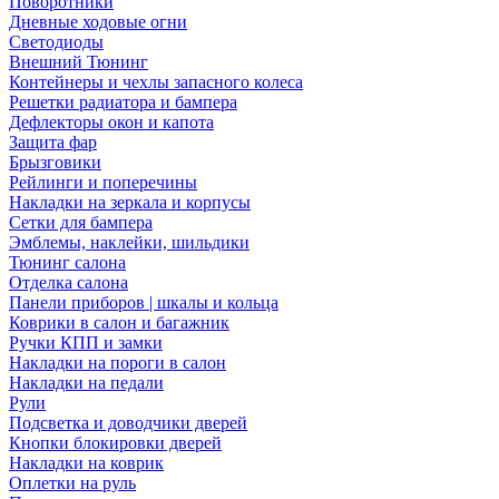
Поворотники
Дневные ходовые огни
Светодиоды
Внешний Тюнинг
Контейнеры и чехлы запасного колеса
Решетки радиатора и бампера
Дефлекторы окон и капота
Защита фар
Брызговики
Рейлинги и поперечины
Накладки на зеркала и корпусы
Сетки для бампера
Эмблемы, наклейки, шильдики
Тюнинг салона
Отделка салона
Панели приборов | шкалы и кольца
Коврики в салон и багажник
Ручки КПП и замки
Накладки на пороги в салон
Накладки на педали
Рули
Подсветка и доводчики дверей
Кнопки блокировки дверей
Накладки на коврик
Оплетки на руль