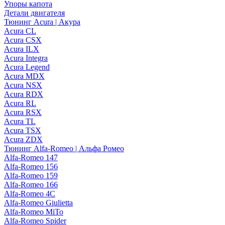
Упоры капота
Детали двигателя
Тюнинг Acura | Акура
Acura CL
Acura CSX
Acura ILX
Acura Integra
Acura Legend
Acura MDX
Acura NSX
Acura RDX
Acura RL
Acura RSX
Acura TL
Acura TSX
Acura ZDX
Тюнинг Alfa-Romeo | Альфа Ромео
Alfa-Romeo 147
Alfa-Romeo 156
Alfa-Romeo 159
Alfa-Romeo 166
Alfa-Romeo 4C
Alfa-Romeo Giulietta
Alfa-Romeo MiTo
Alfa-Romeo Spider