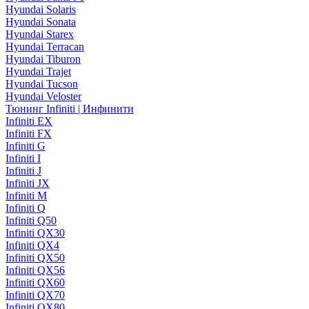
Hyundai Solaris
Hyundai Sonata
Hyundai Starex
Hyundai Terracan
Hyundai Tiburon
Hyundai Trajet
Hyundai Tucson
Hyundai Veloster
Тюнинг Infiniti | Инфинити
Infiniti EX
Infiniti FX
Infiniti G
Infiniti I
Infiniti J
Infiniti JX
Infiniti M
Infiniti Q
Infiniti Q50
Infiniti QX30
Infiniti QX4
Infiniti QX50
Infiniti QX56
Infiniti QX60
Infiniti QX70
Infiniti QX80