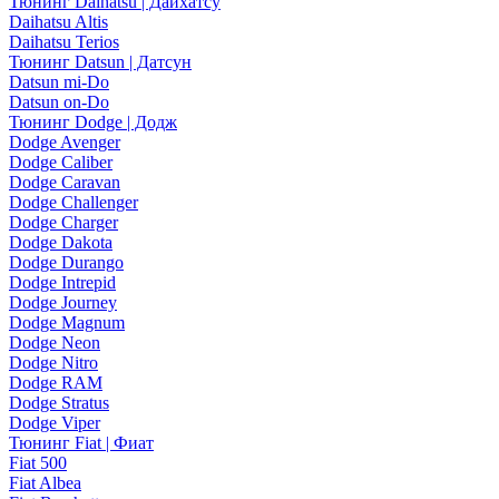
Тюнинг Daihatsu | Дайхатсу
Daihatsu Altis
Daihatsu Terios
Тюнинг Datsun | Датсун
Datsun mi-Do
Datsun on-Do
Тюнинг Dodge | Додж
Dodge Avenger
Dodge Caliber
Dodge Caravan
Dodge Challenger
Dodge Charger
Dodge Dakota
Dodge Durango
Dodge Intrepid
Dodge Journey
Dodge Magnum
Dodge Neon
Dodge Nitro
Dodge RAM
Dodge Stratus
Dodge Viper
Тюнинг Fiat | Фиат
Fiat 500
Fiat Albea