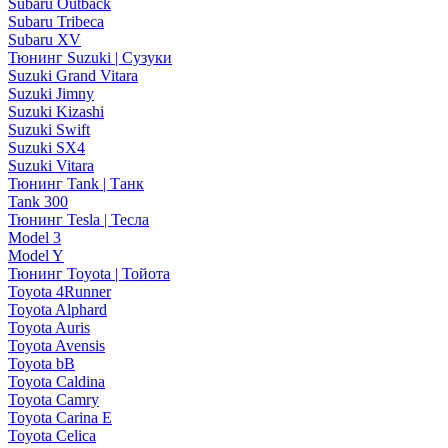
Subaru Outback
Subaru Tribeca
Subaru XV
Тюнинг Suzuki | Сузуки
Suzuki Grand Vitara
Suzuki Jimny
Suzuki Kizashi
Suzuki Swift
Suzuki SX4
Suzuki Vitara
Тюнинг Tank | Танк
Tank 300
Тюнинг Tesla | Тесла
Model 3
Model Y
Тюнинг Toyota | Тойота
Toyota 4Runner
Toyota Alphard
Toyota Auris
Toyota Avensis
Toyota bB
Toyota Caldina
Toyota Camry
Toyota Carina E
Toyota Celica