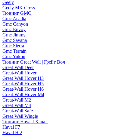
Geely
Geely MK Cross
Тюнинг GMC |
Gmc Acadia
Gmc Canyon
Gmc Envoy
Gmc Jimmy
Gmc Savana
Gmc Sierra
Gmc Terrain
Gmc Yukon
Тюнинг Great Wall | Грейт Вол
Great-Wall Deer
Great-Wall Hover
Great-Wall Hover H3
Great-Wall Hover H5
Great-Wall Hover H6
Great-Wall Hover M4
Great-Wall M2
Great-Wall M4
Great-Wall Safe
Great-Wall Wingle
Тюнинг Haval | Хавал
Haval F7
Haval H 2