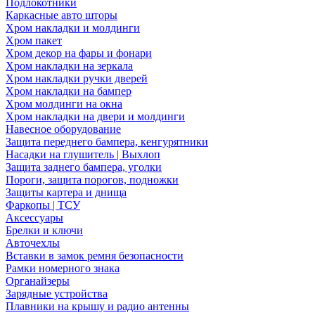
Подлокотники
Каркасные авто шторы
Хром накладки и молдинги
Хром пакет
Хром декор на фары и фонари
Хром накладки на зеркала
Хром накладки ручки дверей
Хром накладки на бампер
Хром молдинги на окна
Хром накладки на двери и молдинги
Навесное оборудование
Защита переднего бампера, кенгурятники
Насадки на глушитель | Выхлоп
Защита заднего бампера, уголки
Пороги, защита порогов, подножки
Защиты картера и днища
Фаркопы | ТСУ
Аксессуары
Брелки и ключи
Авточехлы
Вставки в замок ремня безопасности
Рамки номерного знака
Органайзеры
Зарядные устройства
Плавники на крышу и радио антенны