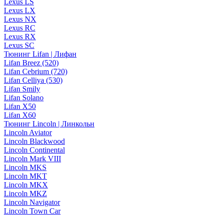
Lexus LS
Lexus LX
Lexus NX
Lexus RC
Lexus RX
Lexus SC
Тюнинг Lifan | Лифан
Lifan Breez (520)
Lifan Cebrium (720)
Lifan Celliya (530)
Lifan Smily
Lifan Solano
Lifan X50
Lifan X60
Тюнинг Lincoln | Линкольн
Lincoln Aviator
Lincoln Blackwood
Lincoln Continental
Lincoln Mark VIII
Lincoln MKS
Lincoln MKT
Lincoln MKX
Lincoln MKZ
Lincoln Navigator
Lincoln Town Car