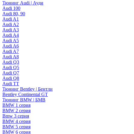
Тюнинг Audi | Ауди
Audi 100
Audi 80, 90
Audi A1
Audi A2
Audi A3
Audi A4
Audi A5
Audi A6
Audi A7
Audi A8
Audi Q3
Audi Q5
Audi Q7
Audi Q8
Audi TT
Тюнинг Bentley | Бентли
Bentley Continental GT
Тюнинг BMW | БМВ
BMW 1 серия
BMW 2 серия
Bmw 3 серия
BMW 4 серия
BMW 5 серия
BMW 6 серия