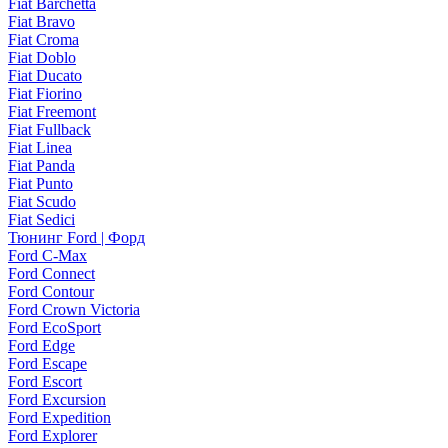
Fiat Barchetta
Fiat Bravo
Fiat Croma
Fiat Doblo
Fiat Ducato
Fiat Fiorino
Fiat Freemont
Fiat Fullback
Fiat Linea
Fiat Panda
Fiat Punto
Fiat Scudo
Fiat Sedici
Тюнинг Ford | Форд
Ford C-Max
Ford Connect
Ford Contour
Ford Crown Victoria
Ford EcoSport
Ford Edge
Ford Escape
Ford Escort
Ford Excursion
Ford Expedition
Ford Explorer