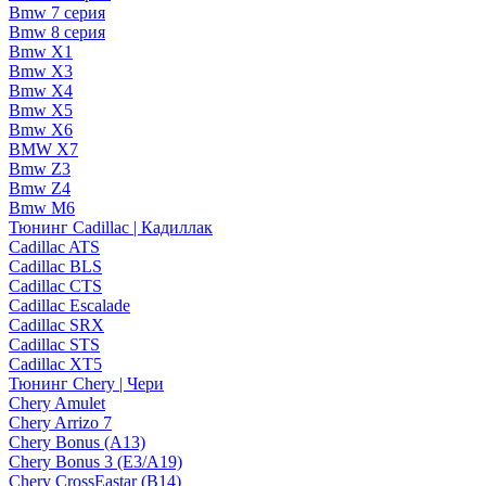
Bmw 7 серия
Bmw 8 серия
Bmw X1
Bmw X3
Bmw X4
Bmw X5
Bmw X6
BMW X7
Bmw Z3
Bmw Z4
Bmw М6
Тюнинг Cadillac | Кадиллак
Cadillac ATS
Cadillac BLS
Cadillac CTS
Cadillac Escalade
Cadillac SRX
Cadillac STS
Cadillac XT5
Тюнинг Chery | Чери
Chery Amulet
Chery Arrizo 7
Chery Bonus (A13)
Chery Bonus 3 (E3/A19)
Chery CrossEastar (B14)