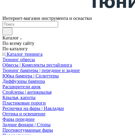
Интернет-магазин инструмента и оснастки
Каталог
По всему сайту
По каталогу
Каталог тюнинга
Тюнинг обвесы
Обвесы | Комплекты рестайлинга
Тюнинг бамперы | передние и задние
Юбка бампера | Сплиттеры
Диффузоры бампера
Расширители арок
Спойлеры | антикрылья
Крылья, капоты
Пластиковые пороги
Реснички на фары | Накладки
Оптика и освещение
Фары передние
Задние фонари | Стопы
Противотуманные фары