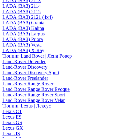
LADA (ВАЗ) 2113
LADA (ВАЗ) 2114
LADA (ВАЗ) 2115
LADA (ВАЗ) 2121 (4x4)
LADA (ВАЗ) Granta
LADA (ВАЗ) Kalina
LADA (ВАЗ) Largus
LADA (ВАЗ) Priora
LADA (ВАЗ) Vesta
LADA (ВАЗ) X-Ray
Тюнинг Land Rover | Ленд Ровер
Land-Rover Defender
Land-Rover Discovery
Land-Rover Discovery Sport
Land-Rover Freelander
Land-Rover Range Rover
Land-Rover Range Rover Evoque
Land-Rover Range Rover Sport
Land-Rover Range Rover Velar
Тюнинг Lexus | Лексус
Lexus CT
Lexus ES
Lexus GS
Lexus GX
Lexus IS