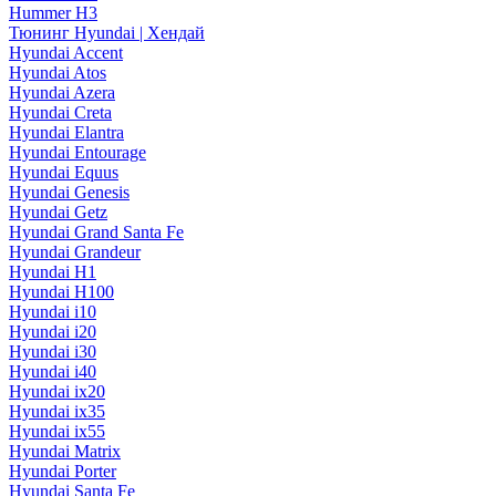
Hummer H3
Тюнинг Hyundai | Хендай
Hyundai Accent
Hyundai Atos
Hyundai Azera
Hyundai Creta
Hyundai Elantra
Hyundai Entourage
Hyundai Equus
Hyundai Genesis
Hyundai Getz
Hyundai Grand Santa Fe
Hyundai Grandeur
Hyundai H1
Hyundai H100
Hyundai i10
Hyundai i20
Hyundai i30
Hyundai i40
Hyundai ix20
Hyundai ix35
Hyundai ix55
Hyundai Matrix
Hyundai Porter
Hyundai Santa Fe