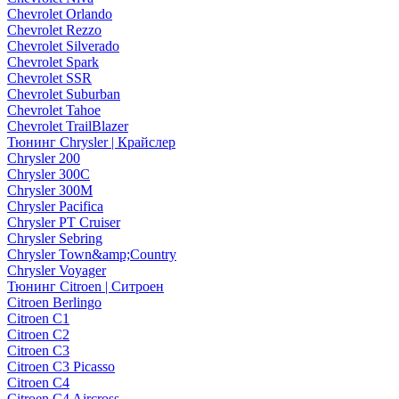
Chevrolet Orlando
Chevrolet Rezzo
Chevrolet Silverado
Chevrolet Spark
Chevrolet SSR
Chevrolet Suburban
Chevrolet Tahoe
Chevrolet TrailBlazer
Тюнинг Chrysler | Крайслер
Chrysler 200
Chrysler 300C
Chrysler 300M
Chrysler Pacifica
Chrysler PT Cruiser
Chrysler Sebring
Chrysler Town&amp;Country
Chrysler Voyager
Тюнинг Citroen | Ситроен
Citroen Berlingo
Citroen C1
Citroen C2
Citroen C3
Citroen C3 Picasso
Citroen C4
Citroen C4 Aircross