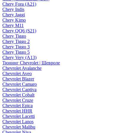
Chery Fora (A21)
Chery Indis
Chery Jaggi
Chery Kimo
Chery M11
Chery QQ6 (S21)
Chery Tiggo
Chery Tiggo 2
Chery Tiggo 3
Chery Tiggo 5
Chery Very (A13)
Тюнинг Chevrolet | Шевроле
Chevrolet Avalanche
Chevrolet Aveo
Chevrolet Blazer
Chevrolet Camaro
Chevrolet Captiva
Chevrolet Cobalt
Chevrolet Cruze
Chevrolet Epica
Chevrolet HHR
Chevrolet Lacetti
Chevrolet Lanos
Chevrolet Malibu
Chevrolet Niva