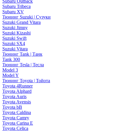
Subaru Outback
Subaru Tribeca
Subaru XV
Тюнинг Suzuki | Сузуки
Suzuki Grand Vitara
Suzuki Jimny
Suzuki Kizashi
Suzuki Swift
Suzuki SX4
Suzuki Vitara
Тюнинг Tank | Танк
Tank 300
Тюнинг Tesla | Тесла
Model 3
Model Y
Тюнинг Toyota | Тойота
Toyota 4Runner
Toyota Alphard
Toyota Auris
Toyota Avensis
Toyota bB
Toyota Caldina
Toyota Camry
Toyota Carina E
Toyota Celica