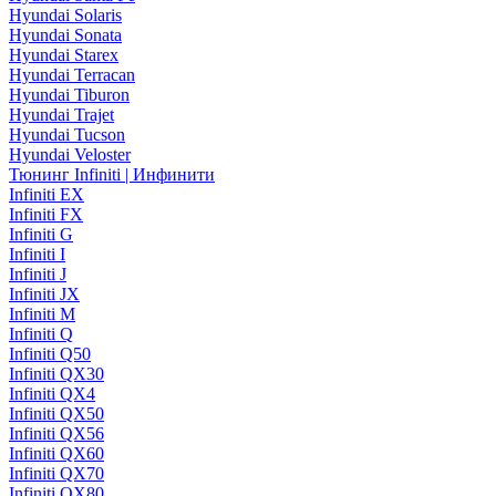
Hyundai Solaris
Hyundai Sonata
Hyundai Starex
Hyundai Terracan
Hyundai Tiburon
Hyundai Trajet
Hyundai Tucson
Hyundai Veloster
Тюнинг Infiniti | Инфинити
Infiniti EX
Infiniti FX
Infiniti G
Infiniti I
Infiniti J
Infiniti JX
Infiniti M
Infiniti Q
Infiniti Q50
Infiniti QX30
Infiniti QX4
Infiniti QX50
Infiniti QX56
Infiniti QX60
Infiniti QX70
Infiniti QX80