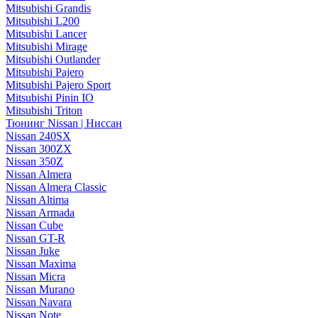
Mitsubishi Grandis
Mitsubishi L200
Mitsubishi Lancer
Mitsubishi Mirage
Mitsubishi Outlander
Mitsubishi Pajero
Mitsubishi Pajero Sport
Mitsubishi Pinin IO
Mitsubishi Triton
Тюнинг Nissan | Ниссан
Nissan 240SX
Nissan 300ZX
Nissan 350Z
Nissan Almera
Nissan Almera Classic
Nissan Altima
Nissan Armada
Nissan Cube
Nissan GT-R
Nissan Juke
Nissan Maxima
Nissan Micra
Nissan Murano
Nissan Navara
Nissan Note