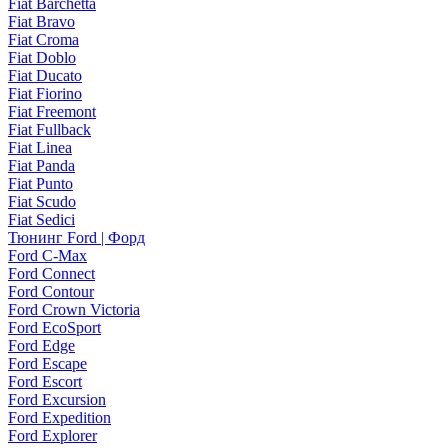
Fiat Barchetta
Fiat Bravo
Fiat Croma
Fiat Doblo
Fiat Ducato
Fiat Fiorino
Fiat Freemont
Fiat Fullback
Fiat Linea
Fiat Panda
Fiat Punto
Fiat Scudo
Fiat Sedici
Тюнинг Ford | Форд
Ford C-Max
Ford Connect
Ford Contour
Ford Crown Victoria
Ford EcoSport
Ford Edge
Ford Escape
Ford Escort
Ford Excursion
Ford Expedition
Ford Explorer