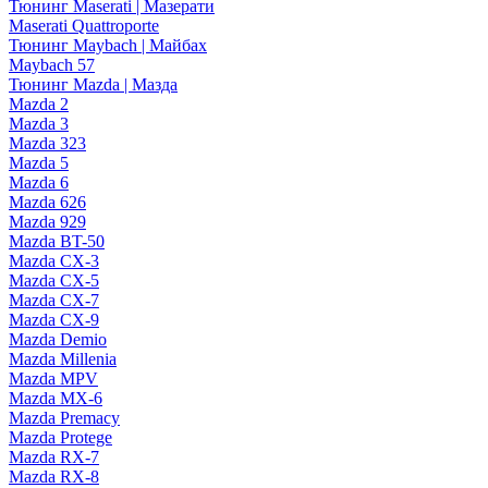
Тюнинг Maserati | Мазерати
Maserati Quattroporte
Тюнинг Maybach | Майбах
Maybach 57
Тюнинг Mazda | Мазда
Mazda 2
Mazda 3
Mazda 323
Mazda 5
Mazda 6
Mazda 626
Mazda 929
Mazda BT-50
Mazda CX-3
Mazda CX-5
Mazda CX-7
Mazda CX-9
Mazda Demio
Mazda Millenia
Mazda MPV
Mazda MX-6
Mazda Premacy
Mazda Protege
Mazda RX-7
Mazda RX-8