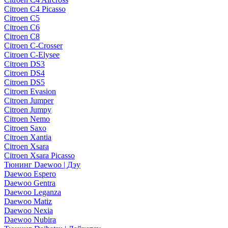
Citroen C4 Picasso
Citroen C5
Citroen C6
Citroen C8
Citroen C-Crosser
Citroen C-Elysee
Citroen DS3
Citroen DS4
Citroen DS5
Citroen Evasion
Citroen Jumper
Citroen Jumpy
Citroen Nemo
Citroen Saxo
Citroen Xantia
Citroen Xsara
Citroen Xsara Picasso
Тюнинг Daewoo | Дэу
Daewoo Espero
Daewoo Gentra
Daewoo Leganza
Daewoo Matiz
Daewoo Nexia
Daewoo Nubira