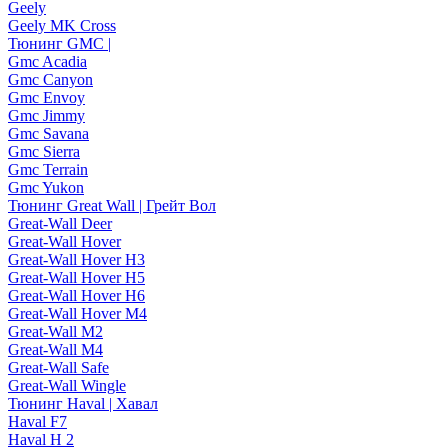
Geely
Geely MK Cross
Тюнинг GMC |
Gmc Acadia
Gmc Canyon
Gmc Envoy
Gmc Jimmy
Gmc Savana
Gmc Sierra
Gmc Terrain
Gmc Yukon
Тюнинг Great Wall | Грейт Вол
Great-Wall Deer
Great-Wall Hover
Great-Wall Hover H3
Great-Wall Hover H5
Great-Wall Hover H6
Great-Wall Hover M4
Great-Wall M2
Great-Wall M4
Great-Wall Safe
Great-Wall Wingle
Тюнинг Haval | Хавал
Haval F7
Haval H 2