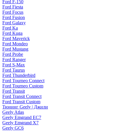
Ford F-150
Ford Fiesta
Ford Focus
Ford Fusion
Ford Galaxy
Ford Ka
Ford Kuga
Ford Maverick
Ford Mondeo
Ford Mustang
Ford Probe
Ford Ranger
Ford S-Max
Ford Taurus
Ford Thunderbird
Ford Tourneo Connect
Ford Tourneo Custom
Ford Transit
Ford Transit Connect
Ford Transit Custom
Тюнинг Geely | Джили
Geely Atlas
Geely Emgrand EC7
Geely Emgrand X7
Geely GC6