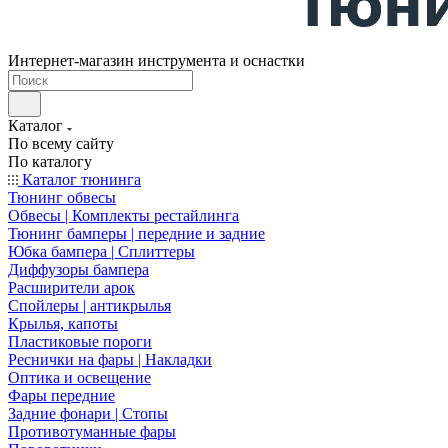
Интернет-магазин инструмента и оснастки
Каталог
По всему сайту
По каталогу
Каталог тюнинга
Тюнинг обвесы
Обвесы | Комплекты рестайлинга
Тюнинг бамперы | передние и задние
Юбка бампера | Сплиттеры
Диффузоры бампера
Расширители арок
Спойлеры | антикрылья
Крылья, капоты
Пластиковые пороги
Реснички на фары | Накладки
Оптика и освещение
Фары передние
Задние фонари | Стопы
Противотуманные фары