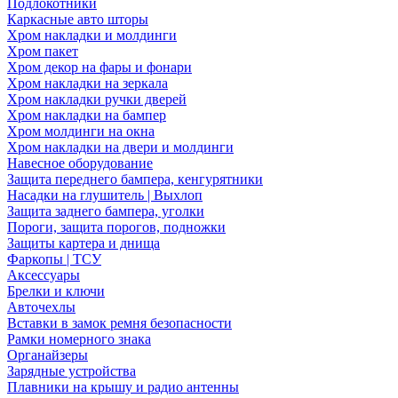
Подлокотники
Каркасные авто шторы
Хром накладки и молдинги
Хром пакет
Хром декор на фары и фонари
Хром накладки на зеркала
Хром накладки ручки дверей
Хром накладки на бампер
Хром молдинги на окна
Хром накладки на двери и молдинги
Навесное оборудование
Защита переднего бампера, кенгурятники
Насадки на глушитель | Выхлоп
Защита заднего бампера, уголки
Пороги, защита порогов, подножки
Защиты картера и днища
Фаркопы | ТСУ
Аксессуары
Брелки и ключи
Авточехлы
Вставки в замок ремня безопасности
Рамки номерного знака
Органайзеры
Зарядные устройства
Плавники на крышу и радио антенны