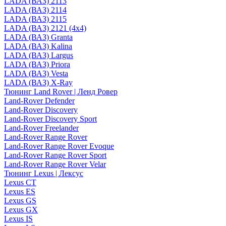
LADA (ВАЗ) 2113
LADA (ВАЗ) 2114
LADA (ВАЗ) 2115
LADA (ВАЗ) 2121 (4x4)
LADA (ВАЗ) Granta
LADA (ВАЗ) Kalina
LADA (ВАЗ) Largus
LADA (ВАЗ) Priora
LADA (ВАЗ) Vesta
LADA (ВАЗ) X-Ray
Тюнинг Land Rover | Ленд Ровер
Land-Rover Defender
Land-Rover Discovery
Land-Rover Discovery Sport
Land-Rover Freelander
Land-Rover Range Rover
Land-Rover Range Rover Evoque
Land-Rover Range Rover Sport
Land-Rover Range Rover Velar
Тюнинг Lexus | Лексус
Lexus CT
Lexus ES
Lexus GS
Lexus GX
Lexus IS