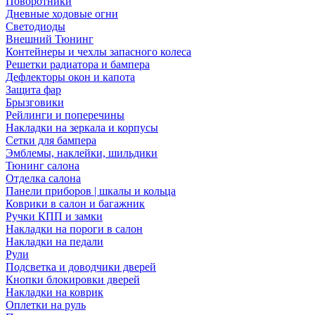
Поворотники
Дневные ходовые огни
Светодиоды
Внешний Тюнинг
Контейнеры и чехлы запасного колеса
Решетки радиатора и бампера
Дефлекторы окон и капота
Защита фар
Брызговики
Рейлинги и поперечины
Накладки на зеркала и корпусы
Сетки для бампера
Эмблемы, наклейки, шильдики
Тюнинг салона
Отделка салона
Панели приборов | шкалы и кольца
Коврики в салон и багажник
Ручки КПП и замки
Накладки на пороги в салон
Накладки на педали
Рули
Подсветка и доводчики дверей
Кнопки блокировки дверей
Накладки на коврик
Оплетки на руль