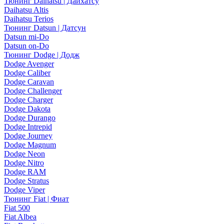
Тюнинг Daihatsu | Дайхатсу
Daihatsu Altis
Daihatsu Terios
Тюнинг Datsun | Датсун
Datsun mi-Do
Datsun on-Do
Тюнинг Dodge | Додж
Dodge Avenger
Dodge Caliber
Dodge Caravan
Dodge Challenger
Dodge Charger
Dodge Dakota
Dodge Durango
Dodge Intrepid
Dodge Journey
Dodge Magnum
Dodge Neon
Dodge Nitro
Dodge RAM
Dodge Stratus
Dodge Viper
Тюнинг Fiat | Фиат
Fiat 500
Fiat Albea