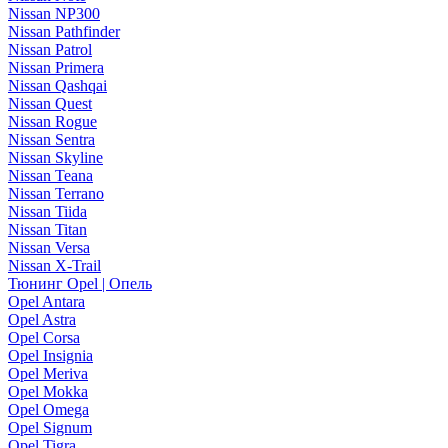
Nissan NP300
Nissan Pathfinder
Nissan Patrol
Nissan Primera
Nissan Qashqai
Nissan Quest
Nissan Rogue
Nissan Sentra
Nissan Skyline
Nissan Teana
Nissan Terrano
Nissan Tiida
Nissan Titan
Nissan Versa
Nissan X-Trail
Тюнинг Opel | Опель
Opel Antara
Opel Astra
Opel Corsa
Opel Insignia
Opel Meriva
Opel Mokka
Opel Omega
Opel Signum
Opel Tigra