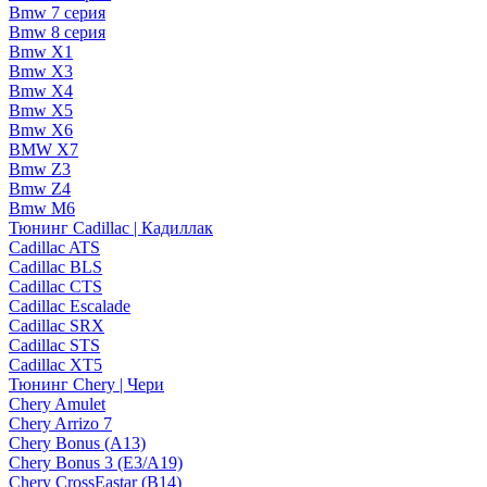
Bmw 7 серия
Bmw 8 серия
Bmw X1
Bmw X3
Bmw X4
Bmw X5
Bmw X6
BMW X7
Bmw Z3
Bmw Z4
Bmw М6
Тюнинг Cadillac | Кадиллак
Cadillac ATS
Cadillac BLS
Cadillac CTS
Cadillac Escalade
Cadillac SRX
Cadillac STS
Cadillac XT5
Тюнинг Chery | Чери
Chery Amulet
Chery Arrizo 7
Chery Bonus (A13)
Chery Bonus 3 (E3/A19)
Chery CrossEastar (B14)