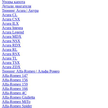
Упоры капота
Детали двигателя
Тюнинг Acura | Акура
Acura CL
Acura CSX
Acura ILX
Acura Integra
Acura Legend
Acura MDX
Acura NSX
Acura RDX
Acura RL
Acura RSX
Acura TL
Acura TSX
Acura ZDX
Тюнинг Alfa-Romeo | Альфа Ромео
Alfa-Romeo 147
Alfa-Romeo 156
Alfa-Romeo 159
Alfa-Romeo 166
Alfa-Romeo 4C
Alfa-Romeo Giulietta
Alfa-Romeo MiTo
Alfa-Romeo Spider