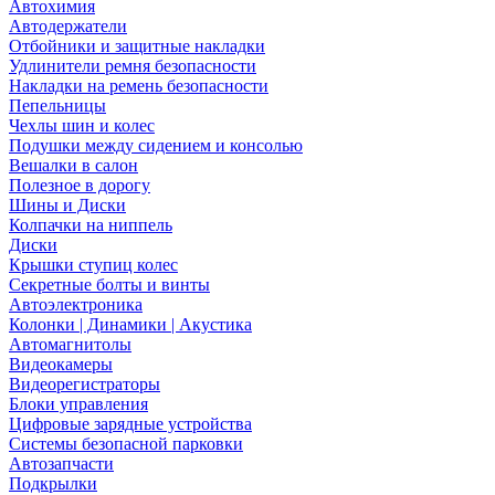
Автохимия
Автодержатели
Отбойники и защитные накладки
Удлинители ремня безопасности
Накладки на ремень безопасности
Пепельницы
Чехлы шин и колес
Подушки между сидением и консолью
Вешалки в салон
Полезное в дорогу
Шины и Диски
Колпачки на ниппель
Диски
Крышки ступиц колес
Секретные болты и винты
Автоэлектроника
Колонки | Динамики | Акустика
Автомагнитолы
Видеокамеры
Видеорегистраторы
Блоки управления
Цифровые зарядные устройства
Системы безопасной парковки
Автозапчасти
Подкрылки