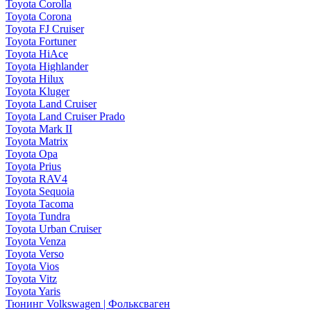
Toyota Corolla
Toyota Corona
Toyota FJ Cruiser
Toyota Fortuner
Toyota HiAce
Toyota Highlander
Toyota Hilux
Toyota Kluger
Toyota Land Cruiser
Toyota Land Cruiser Prado
Toyota Mark II
Toyota Matrix
Toyota Opa
Toyota Prius
Toyota RAV4
Toyota Sequoia
Toyota Tacoma
Toyota Tundra
Toyota Urban Cruiser
Toyota Venza
Toyota Verso
Toyota Vios
Toyota Vitz
Toyota Yaris
Тюнинг Volkswagen | Фольксваген