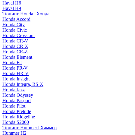
Haval H6
Haval H9
Тюнинг Honda | Хонда
Honda Accord
Honda City
Honda Civic
Honda Crosstour
Honda CR-V
Honda CR-X
Honda CR-Z
Honda Element
Honda Fit
Honda FR-V
Honda HR-V
Honda Insight
Honda Integra, RS-X
Honda Jazz
Honda Odyssey
Honda Pasport
Honda Pilot
Honda Prelude
Honda Ridgeline
Honda S2000
Тюнинг Hummer | Хаммер
Hummer H2