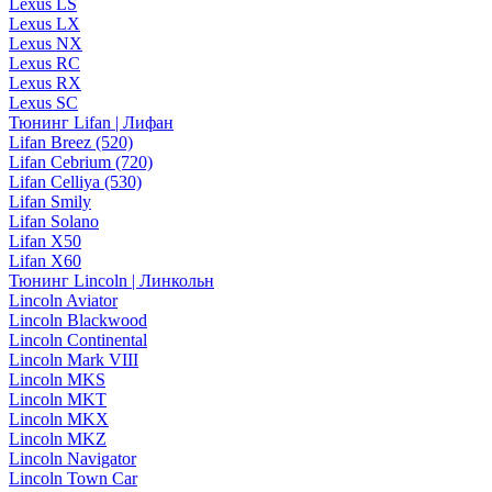
Lexus LS
Lexus LX
Lexus NX
Lexus RC
Lexus RX
Lexus SC
Тюнинг Lifan | Лифан
Lifan Breez (520)
Lifan Cebrium (720)
Lifan Celliya (530)
Lifan Smily
Lifan Solano
Lifan X50
Lifan X60
Тюнинг Lincoln | Линкольн
Lincoln Aviator
Lincoln Blackwood
Lincoln Continental
Lincoln Mark VIII
Lincoln MKS
Lincoln MKT
Lincoln MKX
Lincoln MKZ
Lincoln Navigator
Lincoln Town Car