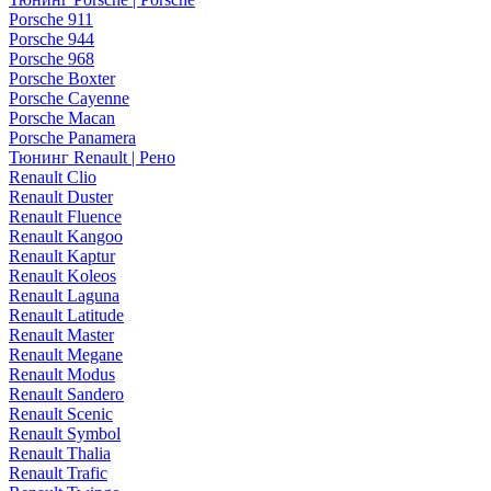
Porsche 911
Porsche 944
Porsche 968
Porsche Boxter
Porsche Cayenne
Porsche Macan
Porsche Panamera
Тюнинг Renault | Рено
Renault Clio
Renault Duster
Renault Fluence
Renault Kangoo
Renault Kaptur
Renault Koleos
Renault Laguna
Renault Latitude
Renault Master
Renault Megane
Renault Modus
Renault Sandero
Renault Scenic
Renault Symbol
Renault Thalia
Renault Trafic