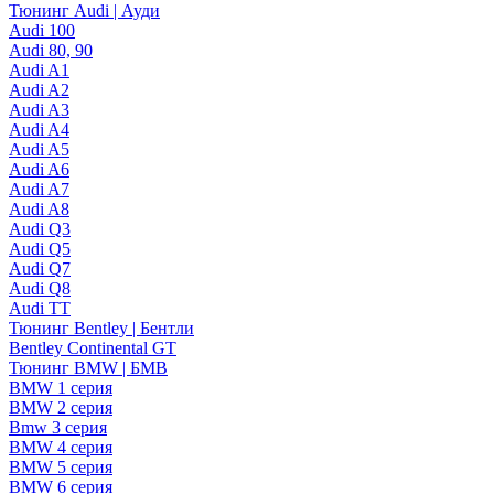
Тюнинг Audi | Ауди
Audi 100
Audi 80, 90
Audi A1
Audi A2
Audi A3
Audi A4
Audi A5
Audi A6
Audi A7
Audi A8
Audi Q3
Audi Q5
Audi Q7
Audi Q8
Audi TT
Тюнинг Bentley | Бентли
Bentley Continental GT
Тюнинг BMW | БМВ
BMW 1 серия
BMW 2 серия
Bmw 3 серия
BMW 4 серия
BMW 5 серия
BMW 6 серия