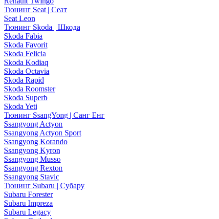
Renault Twingo
Тюнинг Seat | Сеат
Seat Leon
Тюнинг Skoda | Шкода
Skoda Fabia
Skoda Favorit
Skoda Felicia
Skoda Kodiaq
Skoda Octavia
Skoda Rapid
Skoda Roomster
Skoda Superb
Skoda Yeti
Тюнинг SsangYong | Санг Енг
Ssangyong Actyon
Ssangyong Actyon Sport
Ssangyong Korando
Ssangyong Kyron
Ssangyong Musso
Ssangyong Rexton
Ssangyong Stavic
Тюнинг Subaru | Субару
Subaru Forester
Subaru Impreza
Subaru Legacy