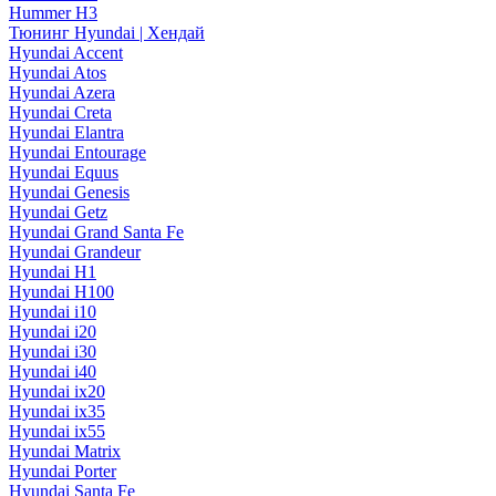
Hummer H3
Тюнинг Hyundai | Хендай
Hyundai Accent
Hyundai Atos
Hyundai Azera
Hyundai Creta
Hyundai Elantra
Hyundai Entourage
Hyundai Equus
Hyundai Genesis
Hyundai Getz
Hyundai Grand Santa Fe
Hyundai Grandeur
Hyundai H1
Hyundai H100
Hyundai i10
Hyundai i20
Hyundai i30
Hyundai i40
Hyundai ix20
Hyundai ix35
Hyundai ix55
Hyundai Matrix
Hyundai Porter
Hyundai Santa Fe