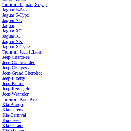
Тюнинг Jaguar | Ягуар
Jaguar F-Pace
Jaguar S-Type
Jaguar XE
Jaguar
Jaguar XF
Jaguar XJ
Jaguar XK
Jaguar X-Type
Тюнинг Jeep | Джип
Jeep Cherokee
Jeep Commander
Jeep Compass
Jeep Grand Cherokee
Jeep Liberty
Jeep Patriot
Jeep Renegade
Jeep Wrangler
Тюнинг Kia | Киа
Kia Bongo
Kia Carens
Kia Carnival
Kia Cee'd
Kia Cerato
Kia Magentis