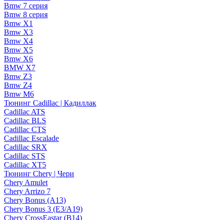
Bmw 7 серия
Bmw 8 серия
Bmw X1
Bmw X3
Bmw X4
Bmw X5
Bmw X6
BMW X7
Bmw Z3
Bmw Z4
Bmw М6
Тюнинг Cadillac | Кадиллак
Cadillac ATS
Cadillac BLS
Cadillac CTS
Cadillac Escalade
Cadillac SRX
Cadillac STS
Cadillac XT5
Тюнинг Chery | Чери
Chery Amulet
Chery Arrizo 7
Chery Bonus (A13)
Chery Bonus 3 (E3/A19)
Chery CrossEastar (B14)