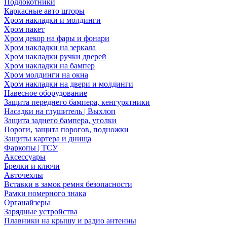
Подлокотники
Каркасные авто шторы
Хром накладки и молдинги
Хром пакет
Хром декор на фары и фонари
Хром накладки на зеркала
Хром накладки ручки дверей
Хром накладки на бампер
Хром молдинги на окна
Хром накладки на двери и молдинги
Навесное оборудование
Защита переднего бампера, кенгурятники
Насадки на глушитель | Выхлоп
Защита заднего бампера, уголки
Пороги, защита порогов, подножки
Защиты картера и днища
Фаркопы | ТСУ
Аксессуары
Брелки и ключи
Авточехлы
Вставки в замок ремня безопасности
Рамки номерного знака
Органайзеры
Зарядные устройства
Плавники на крышу и радио антенны