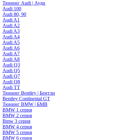
Тюнинг Audi | Ауди
Audi 100
Audi 80, 90
Audi A1
Audi A2
Audi A3
Audi A4
Audi A5
Audi A6
Audi A7
Audi A8
Audi Q3
Audi Q5
Audi Q7
Audi Q8
Audi TT
Тюнинг Bentley | Бентли
Bentley Continental GT
Тюнинг BMW | БМВ
BMW 1 серия
BMW 2 серия
Bmw 3 серия
BMW 4 серия
BMW 5 серия
BMW 6 серия