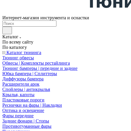
Интернет-магазин инструмента и оснастки
Каталог
По всему сайту
По каталогу
Каталог тюнинга
Тюнинг обвесы
Обвесы | Комплекты рестайлинга
Тюнинг бамперы | передние и задние
Юбка бампера | Сплиттеры
Диффузоры бампера
Расширители арок
Спойлеры | антикрылья
Крылья, капоты
Пластиковые пороги
Реснички на фары | Накладки
Оптика и освещение
Фары передние
Задние фонари | Стопы
Противотуманные фары