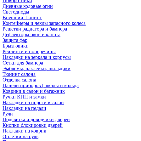
Поворотники
Дневные ходовые огни
Светодиоды
Внешний Тюнинг
Контейнеры и чехлы запасного колеса
Решетки радиатора и бампера
Дефлекторы окон и капота
Защита фар
Брызговики
Рейлинги и поперечины
Накладки на зеркала и корпусы
Сетки для бампера
Эмблемы, наклейки, шильдики
Тюнинг салона
Отделка салона
Панели приборов | шкалы и кольца
Коврики в салон и багажник
Ручки КПП и замки
Накладки на пороги в салон
Накладки на педали
Рули
Подсветка и доводчики дверей
Кнопки блокировки дверей
Накладки на коврик
Оплетки на руль