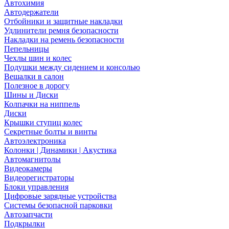
Автохимия
Автодержатели
Отбойники и защитные накладки
Удлинители ремня безопасности
Накладки на ремень безопасности
Пепельницы
Чехлы шин и колес
Подушки между сидением и консолью
Вешалки в салон
Полезное в дорогу
Шины и Диски
Колпачки на ниппель
Диски
Крышки ступиц колес
Секретные болты и винты
Автоэлектроника
Колонки | Динамики | Акустика
Автомагнитолы
Видеокамеры
Видеорегистраторы
Блоки управления
Цифровые зарядные устройства
Системы безопасной парковки
Автозапчасти
Подкрылки