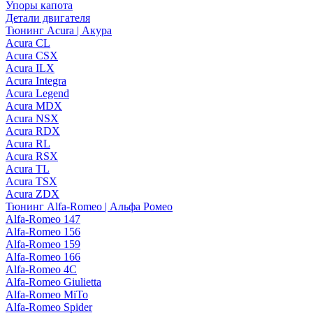
Упоры капота
Детали двигателя
Тюнинг Acura | Акура
Acura CL
Acura CSX
Acura ILX
Acura Integra
Acura Legend
Acura MDX
Acura NSX
Acura RDX
Acura RL
Acura RSX
Acura TL
Acura TSX
Acura ZDX
Тюнинг Alfa-Romeo | Альфа Ромео
Alfa-Romeo 147
Alfa-Romeo 156
Alfa-Romeo 159
Alfa-Romeo 166
Alfa-Romeo 4C
Alfa-Romeo Giulietta
Alfa-Romeo MiTo
Alfa-Romeo Spider