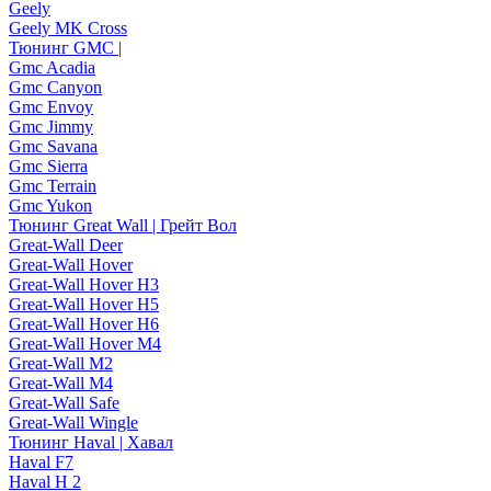
Geely
Geely MK Cross
Тюнинг GMC |
Gmc Acadia
Gmc Canyon
Gmc Envoy
Gmc Jimmy
Gmc Savana
Gmc Sierra
Gmc Terrain
Gmc Yukon
Тюнинг Great Wall | Грейт Вол
Great-Wall Deer
Great-Wall Hover
Great-Wall Hover H3
Great-Wall Hover H5
Great-Wall Hover H6
Great-Wall Hover M4
Great-Wall M2
Great-Wall M4
Great-Wall Safe
Great-Wall Wingle
Тюнинг Haval | Хавал
Haval F7
Haval H 2