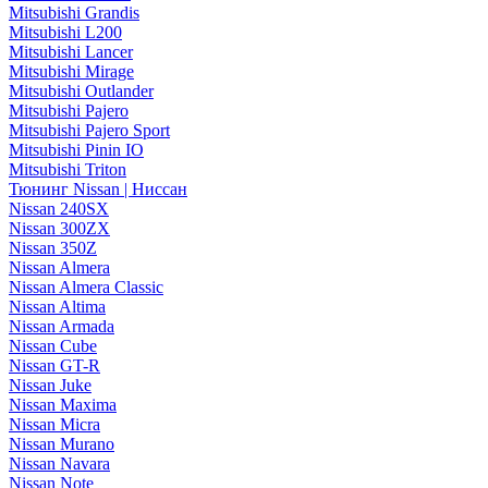
Mitsubishi Grandis
Mitsubishi L200
Mitsubishi Lancer
Mitsubishi Mirage
Mitsubishi Outlander
Mitsubishi Pajero
Mitsubishi Pajero Sport
Mitsubishi Pinin IO
Mitsubishi Triton
Тюнинг Nissan | Ниссан
Nissan 240SX
Nissan 300ZX
Nissan 350Z
Nissan Almera
Nissan Almera Classic
Nissan Altima
Nissan Armada
Nissan Cube
Nissan GT-R
Nissan Juke
Nissan Maxima
Nissan Micra
Nissan Murano
Nissan Navara
Nissan Note