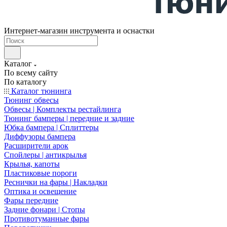
Интернет-магазин инструмента и оснастки
Каталог
По всему сайту
По каталогу
Каталог тюнинга
Тюнинг обвесы
Обвесы | Комплекты рестайлинга
Тюнинг бамперы | передние и задние
Юбка бампера | Сплиттеры
Диффузоры бампера
Расширители арок
Спойлеры | антикрылья
Крылья, капоты
Пластиковые пороги
Реснички на фары | Накладки
Оптика и освещение
Фары передние
Задние фонари | Стопы
Противотуманные фары