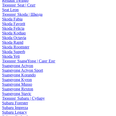
Renault Twingo
Тюнинг Seat | Сеат
Seat Leon
Тюнинг Skoda | Шкода
Skoda Fabia
Skoda Favorit
Skoda Felicia
Skoda Kodiaq
Skoda Octavia
Skoda Rapid
Skoda Roomster
Skoda Superb
Skoda Yeti
Тюнинг SsangYong | Санг Енг
Ssangyong Actyon
Ssangyong Actyon Sport
Ssangyong Korando
Ssangyong Kyron
Ssangyong Musso
Ssangyong Rexton
Ssangyong Stavic
Тюнинг Subaru | Субару
Subaru Forester
Subaru Impreza
Subaru Legacy