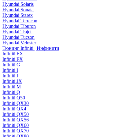
Hyundai Solaris
Hyundai Sonata
Hyundai Starex
Hyundai Terracan
Hyundai Tiburon
Hyundai Trajet
Hyundai Tucson
Hyundai Veloster
Тюнинг Infiniti | Инфинити
Infiniti EX
Infiniti FX
Infiniti G
Infiniti I
Infiniti J
Infiniti JX
Infiniti M
Infiniti Q
Infiniti Q50
Infiniti QX30
Infiniti QX4
Infiniti QX50
Infiniti QX56
Infiniti QX60
Infiniti QX70
Infiniti QX80