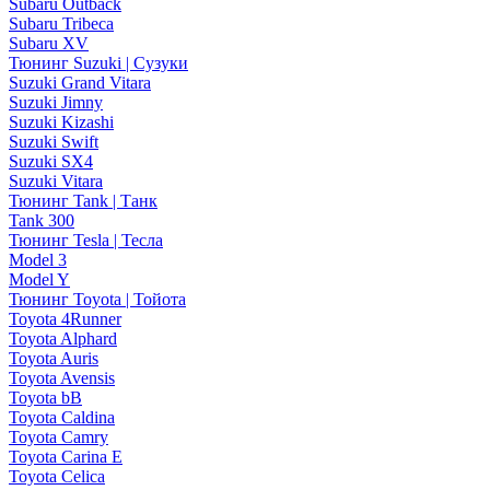
Subaru Outback
Subaru Tribeca
Subaru XV
Тюнинг Suzuki | Сузуки
Suzuki Grand Vitara
Suzuki Jimny
Suzuki Kizashi
Suzuki Swift
Suzuki SX4
Suzuki Vitara
Тюнинг Tank | Танк
Tank 300
Тюнинг Tesla | Тесла
Model 3
Model Y
Тюнинг Toyota | Тойота
Toyota 4Runner
Toyota Alphard
Toyota Auris
Toyota Avensis
Toyota bB
Toyota Caldina
Toyota Camry
Toyota Carina E
Toyota Celica