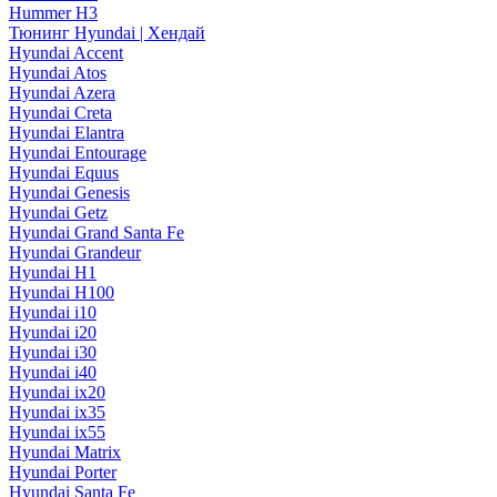
Hummer H3
Тюнинг Hyundai | Хендай
Hyundai Accent
Hyundai Atos
Hyundai Azera
Hyundai Creta
Hyundai Elantra
Hyundai Entourage
Hyundai Equus
Hyundai Genesis
Hyundai Getz
Hyundai Grand Santa Fe
Hyundai Grandeur
Hyundai H1
Hyundai H100
Hyundai i10
Hyundai i20
Hyundai i30
Hyundai i40
Hyundai ix20
Hyundai ix35
Hyundai ix55
Hyundai Matrix
Hyundai Porter
Hyundai Santa Fe