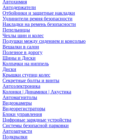
Автохимия
Автодержатели
Отбойники и защитные накладки
Удлинители ремня безопасности
Накладки на ремень безопасности
Пепельницы
Чехлы шин и колес
Подушки между сидением и консолью
Вешалки в салон
Полезное в дорогу
Шины и Диски
Колпачки на ниппель
Диски
Крышки ступиц колес
Секретные болты и винты
Автоэлектроника
Колонки | Динамики | Акустика
Автомагнитолы
Видеокамеры
Видеорегистраторы
Блоки управления
Цифровые зарядные устройства
Системы безопасной парковки
Автозапчасти
Подкрылки