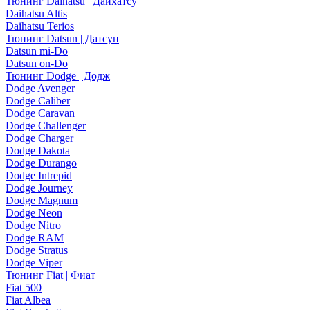
Тюнинг Daihatsu | Дайхатсу
Daihatsu Altis
Daihatsu Terios
Тюнинг Datsun | Датсун
Datsun mi-Do
Datsun on-Do
Тюнинг Dodge | Додж
Dodge Avenger
Dodge Caliber
Dodge Caravan
Dodge Challenger
Dodge Charger
Dodge Dakota
Dodge Durango
Dodge Intrepid
Dodge Journey
Dodge Magnum
Dodge Neon
Dodge Nitro
Dodge RAM
Dodge Stratus
Dodge Viper
Тюнинг Fiat | Фиат
Fiat 500
Fiat Albea