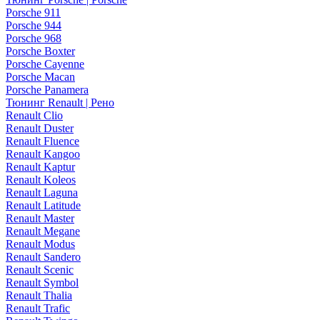
Porsche 911
Porsche 944
Porsche 968
Porsche Boxter
Porsche Cayenne
Porsche Macan
Porsche Panamera
Тюнинг Renault | Рено
Renault Clio
Renault Duster
Renault Fluence
Renault Kangoo
Renault Kaptur
Renault Koleos
Renault Laguna
Renault Latitude
Renault Master
Renault Megane
Renault Modus
Renault Sandero
Renault Scenic
Renault Symbol
Renault Thalia
Renault Trafic