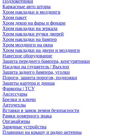
Подлокотники
Каркасные авто шторы
Хром накладки и молдинги
Хром пакет
Хром декор на фары и фонари
Хром накладки на зеркала
Хром накладки ручки дверей
Хром накладки на бампер
Хром молдинги на окна
Хром накладки на двери и молдинги
Навесное оборудование
Защита переднего бампера, кенгурятники
Насадки на глушитель | Выхлоп
Защита заднего бампера, уголки
Пороги, защита порогов, подножки
Защиты картера и днища
Фаркопы | ТСУ
Аксессуары
Брелки и ключи
Авточехлы
Вставки в замок ремня безопасности
Рамки номерного знака
Органайзеры
Зарядные устройства
Плавники на крышу и радио антенны