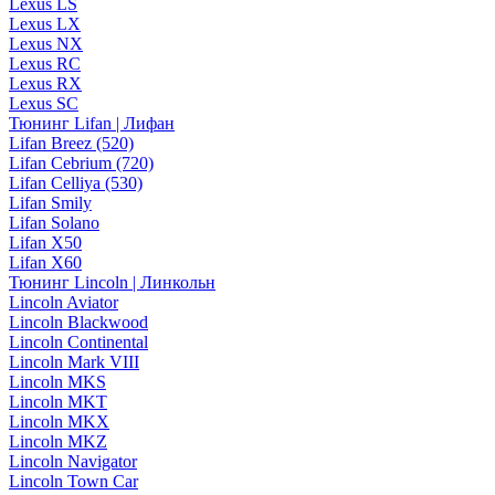
Lexus LS
Lexus LX
Lexus NX
Lexus RC
Lexus RX
Lexus SC
Тюнинг Lifan | Лифан
Lifan Breez (520)
Lifan Cebrium (720)
Lifan Celliya (530)
Lifan Smily
Lifan Solano
Lifan X50
Lifan X60
Тюнинг Lincoln | Линкольн
Lincoln Aviator
Lincoln Blackwood
Lincoln Continental
Lincoln Mark VIII
Lincoln MKS
Lincoln MKT
Lincoln MKX
Lincoln MKZ
Lincoln Navigator
Lincoln Town Car