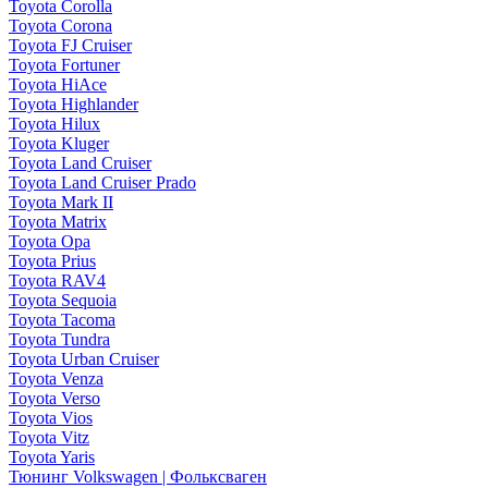
Toyota Corolla
Toyota Corona
Toyota FJ Cruiser
Toyota Fortuner
Toyota HiAce
Toyota Highlander
Toyota Hilux
Toyota Kluger
Toyota Land Cruiser
Toyota Land Cruiser Prado
Toyota Mark II
Toyota Matrix
Toyota Opa
Toyota Prius
Toyota RAV4
Toyota Sequoia
Toyota Tacoma
Toyota Tundra
Toyota Urban Cruiser
Toyota Venza
Toyota Verso
Toyota Vios
Toyota Vitz
Toyota Yaris
Тюнинг Volkswagen | Фольксваген