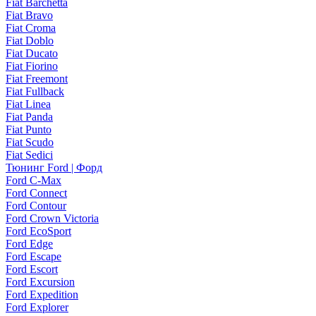
Fiat Barchetta
Fiat Bravo
Fiat Croma
Fiat Doblo
Fiat Ducato
Fiat Fiorino
Fiat Freemont
Fiat Fullback
Fiat Linea
Fiat Panda
Fiat Punto
Fiat Scudo
Fiat Sedici
Тюнинг Ford | Форд
Ford C-Max
Ford Connect
Ford Contour
Ford Crown Victoria
Ford EcoSport
Ford Edge
Ford Escape
Ford Escort
Ford Excursion
Ford Expedition
Ford Explorer