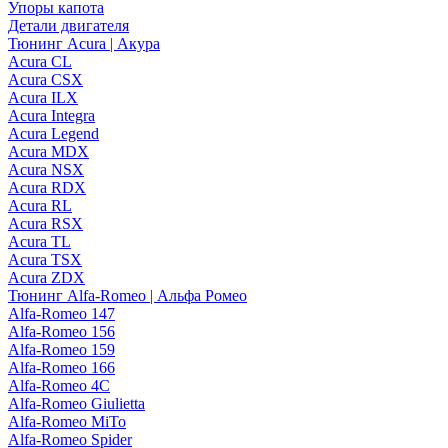
Упоры капота
Детали двигателя
Тюнинг Acura | Акура
Acura CL
Acura CSX
Acura ILX
Acura Integra
Acura Legend
Acura MDX
Acura NSX
Acura RDX
Acura RL
Acura RSX
Acura TL
Acura TSX
Acura ZDX
Тюнинг Alfa-Romeo | Альфа Ромео
Alfa-Romeo 147
Alfa-Romeo 156
Alfa-Romeo 159
Alfa-Romeo 166
Alfa-Romeo 4C
Alfa-Romeo Giulietta
Alfa-Romeo MiTo
Alfa-Romeo Spider