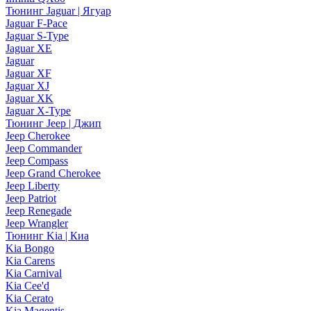
Тюнинг Jaguar | Ягуар
Jaguar F-Pace
Jaguar S-Type
Jaguar XE
Jaguar
Jaguar XF
Jaguar XJ
Jaguar XK
Jaguar X-Type
Тюнинг Jeep | Джип
Jeep Cherokee
Jeep Commander
Jeep Compass
Jeep Grand Cherokee
Jeep Liberty
Jeep Patriot
Jeep Renegade
Jeep Wrangler
Тюнинг Kia | Киа
Kia Bongo
Kia Carens
Kia Carnival
Kia Cee'd
Kia Cerato
Kia Magentis