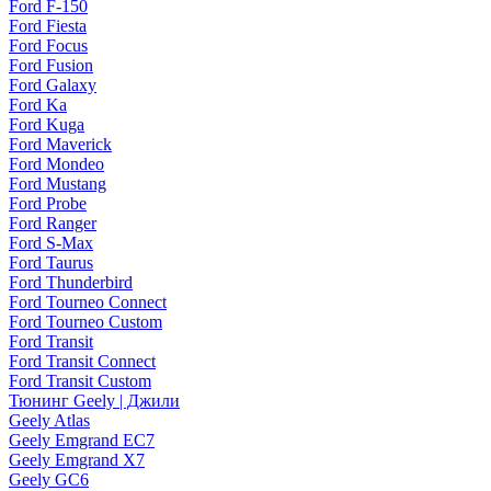
Ford F-150
Ford Fiesta
Ford Focus
Ford Fusion
Ford Galaxy
Ford Ka
Ford Kuga
Ford Maverick
Ford Mondeo
Ford Mustang
Ford Probe
Ford Ranger
Ford S-Max
Ford Taurus
Ford Thunderbird
Ford Tourneo Connect
Ford Tourneo Custom
Ford Transit
Ford Transit Connect
Ford Transit Custom
Тюнинг Geely | Джили
Geely Atlas
Geely Emgrand EC7
Geely Emgrand X7
Geely GC6