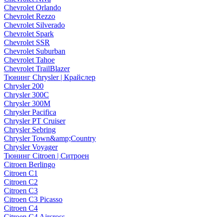
Chevrolet Orlando
Chevrolet Rezzo
Chevrolet Silverado
Chevrolet Spark
Chevrolet SSR
Chevrolet Suburban
Chevrolet Tahoe
Chevrolet TrailBlazer
Тюнинг Chrysler | Крайслер
Chrysler 200
Chrysler 300C
Chrysler 300M
Chrysler Pacifica
Chrysler PT Cruiser
Chrysler Sebring
Chrysler Town&amp;Country
Chrysler Voyager
Тюнинг Citroen | Ситроен
Citroen Berlingo
Citroen C1
Citroen C2
Citroen C3
Citroen C3 Picasso
Citroen C4
Citroen C4 Aircross