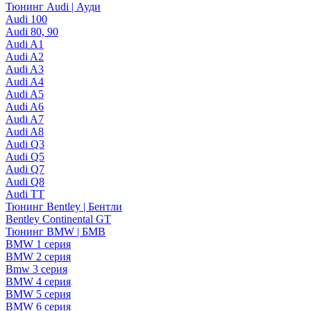
Тюнинг Audi | Ауди
Audi 100
Audi 80, 90
Audi A1
Audi A2
Audi A3
Audi A4
Audi A5
Audi A6
Audi A7
Audi A8
Audi Q3
Audi Q5
Audi Q7
Audi Q8
Audi TT
Тюнинг Bentley | Бентли
Bentley Continental GT
Тюнинг BMW | БМВ
BMW 1 серия
BMW 2 серия
Bmw 3 серия
BMW 4 серия
BMW 5 серия
BMW 6 серия