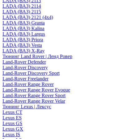
LADA (ВАЗ) 2113
LADA (ВАЗ) 2114
LADA (ВАЗ) 2115
LADA (ВАЗ) 2121 (4x4)
LADA (ВАЗ) Granta
LADA (ВАЗ) Kalina
LADA (ВАЗ) Largus
LADA (ВАЗ) Priora
LADA (ВАЗ) Vesta
LADA (ВАЗ) X-Ray
Тюнинг Land Rover | Ленд Ровер
Land-Rover Defender
Land-Rover Discovery
Land-Rover Discovery Sport
Land-Rover Freelander
Land-Rover Range Rover
Land-Rover Range Rover Evoque
Land-Rover Range Rover Sport
Land-Rover Range Rover Velar
Тюнинг Lexus | Лексус
Lexus CT
Lexus ES
Lexus GS
Lexus GX
Lexus IS