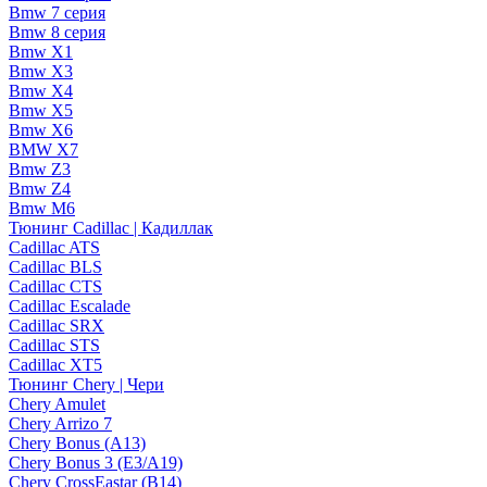
Bmw 7 серия
Bmw 8 серия
Bmw X1
Bmw X3
Bmw X4
Bmw X5
Bmw X6
BMW X7
Bmw Z3
Bmw Z4
Bmw М6
Тюнинг Cadillac | Кадиллак
Cadillac ATS
Cadillac BLS
Cadillac CTS
Cadillac Escalade
Cadillac SRX
Cadillac STS
Cadillac XT5
Тюнинг Chery | Чери
Chery Amulet
Chery Arrizo 7
Chery Bonus (A13)
Chery Bonus 3 (E3/A19)
Chery CrossEastar (B14)