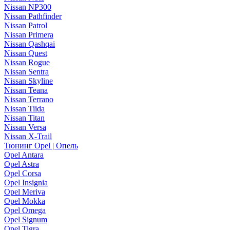
Nissan NP300
Nissan Pathfinder
Nissan Patrol
Nissan Primera
Nissan Qashqai
Nissan Quest
Nissan Rogue
Nissan Sentra
Nissan Skyline
Nissan Teana
Nissan Terrano
Nissan Tiida
Nissan Titan
Nissan Versa
Nissan X-Trail
Тюнинг Opel | Опель
Opel Antara
Opel Astra
Opel Corsa
Opel Insignia
Opel Meriva
Opel Mokka
Opel Omega
Opel Signum
Opel Tigra