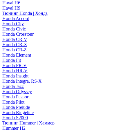
Haval H6
Haval H9
Тюнинг Honda | Хонда
Honda Accord
Honda City
Honda Civic
Honda Crosstour
Honda CR-V
Honda CR-X
Honda CR-Z
Honda Element
Honda Fit
Honda FR-V
Honda HR-V
Honda Insight
Honda Integra, RS-X
Honda Jazz
Honda Odyssey
Honda Pasport
Honda Pilot
Honda Prelude
Honda Ridgeline
Honda S2000
Тюнинг Hummer | Хаммер
Hummer H2