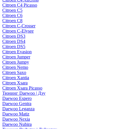
Citroen C4 Picasso
Citroen C5
Citroen C6
Citroen C8
Citroen C-Crosser
Citroen C-Elysee
Citroen DS3
Citroen DS4
Citroen DS5
Citroen Evasion
Citroen Jumper
Citroen Jumpy
Citroen Nemo
Citroen Saxo
Citroen Xantia
Citroen Xsara
Citroen Xsara Picasso
Тюнинг Daewoo | Дэу
Daewoo Espero
Daewoo Gentra
Daewoo Leganza
Daewoo Matiz
Daewoo Nexia
Daewoo Nubira