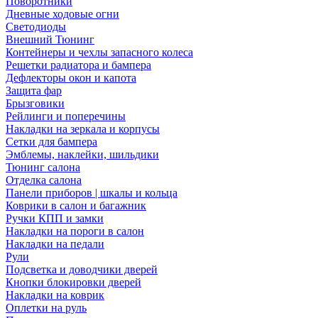
Поворотники
Дневные ходовые огни
Светодиоды
Внешний Тюнинг
Контейнеры и чехлы запасного колеса
Решетки радиатора и бампера
Дефлекторы окон и капота
Защита фар
Брызговики
Рейлинги и поперечины
Накладки на зеркала и корпусы
Сетки для бампера
Эмблемы, наклейки, шильдики
Тюнинг салона
Отделка салона
Панели приборов | шкалы и кольца
Коврики в салон и багажник
Ручки КПП и замки
Накладки на пороги в салон
Накладки на педали
Рули
Подсветка и доводчики дверей
Кнопки блокировки дверей
Накладки на коврик
Оплетки на руль