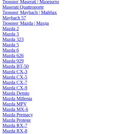
Тюнинг Maserati | Мазерати
Maserati Quattroporte
Тюнинг Maybach | Майбах
Maybach 57
Тюнинг Mazda | Мазда
Mazda 2
Mazda 3
Mazda 323
Mazda 5
Mazda 6
Mazda 626
Mazda 929
Mazda BT-50
Mazda CX-3
Mazda CX-5
Mazda CX-7
Mazda CX-9
Mazda Demio
Mazda Millenia
Mazda MPV
Mazda MX-6
Mazda Premacy
Mazda Protege
Mazda RX-7
Mazda RX-8