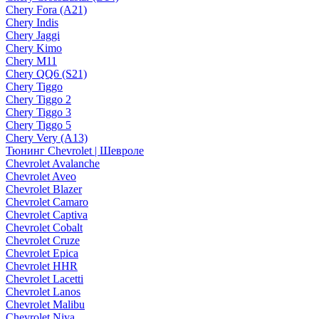
Chery Fora (A21)
Chery Indis
Chery Jaggi
Chery Kimo
Chery M11
Chery QQ6 (S21)
Chery Tiggo
Chery Tiggo 2
Chery Tiggo 3
Chery Tiggo 5
Chery Very (A13)
Тюнинг Chevrolet | Шевроле
Chevrolet Avalanche
Chevrolet Aveo
Chevrolet Blazer
Chevrolet Camaro
Chevrolet Captiva
Chevrolet Cobalt
Chevrolet Cruze
Chevrolet Epica
Chevrolet HHR
Chevrolet Lacetti
Chevrolet Lanos
Chevrolet Malibu
Chevrolet Niva