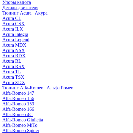
Упоры капота
Детали двигателя
Тюнинг Acura | Акура
Acura CL
Acura CSX
Acura ILX
Acura Integra
Acura Legend
Acura MDX
Acura NSX
Acura RDX
Acura RL
Acura RSX
Acura TL
Acura TSX
Acura ZDX
Тюнинг Alfa-Romeo | Альфа Ромео
Alfa-Romeo 147
Alfa-Romeo 156
Alfa-Romeo 159
Alfa-Romeo 166
Alfa-Romeo 4C
Alfa-Romeo Giulietta
Alfa-Romeo MiTo
Alfa-Romeo Spider