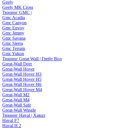
Geely
Geely MK Cross
Тюнинг GMC |
Gmc Acadia
Gmc Canyon
Gmc Envoy
Gmc Jimmy
Gmc Savana
Gmc Sierra
Gmc Terrain
Gmc Yukon
Тюнинг Great Wall | Грейт Вол
Great-Wall Deer
Great-Wall Hover
Great-Wall Hover H3
Great-Wall Hover H5
Great-Wall Hover H6
Great-Wall Hover M4
Great-Wall M2
Great-Wall M4
Great-Wall Safe
Great-Wall Wingle
Тюнинг Haval | Хавал
Haval F7
Haval H 2