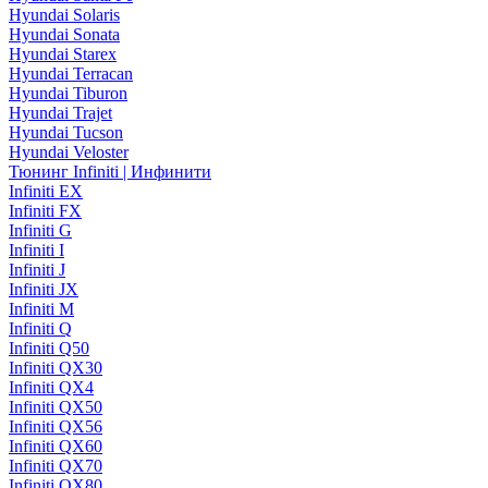
Hyundai Solaris
Hyundai Sonata
Hyundai Starex
Hyundai Terracan
Hyundai Tiburon
Hyundai Trajet
Hyundai Tucson
Hyundai Veloster
Тюнинг Infiniti | Инфинити
Infiniti EX
Infiniti FX
Infiniti G
Infiniti I
Infiniti J
Infiniti JX
Infiniti M
Infiniti Q
Infiniti Q50
Infiniti QX30
Infiniti QX4
Infiniti QX50
Infiniti QX56
Infiniti QX60
Infiniti QX70
Infiniti QX80