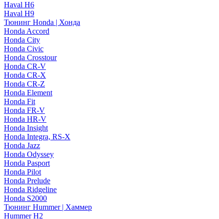
Haval H6
Haval H9
Тюнинг Honda | Хонда
Honda Accord
Honda City
Honda Civic
Honda Crosstour
Honda CR-V
Honda CR-X
Honda CR-Z
Honda Element
Honda Fit
Honda FR-V
Honda HR-V
Honda Insight
Honda Integra, RS-X
Honda Jazz
Honda Odyssey
Honda Pasport
Honda Pilot
Honda Prelude
Honda Ridgeline
Honda S2000
Тюнинг Hummer | Хаммер
Hummer H2