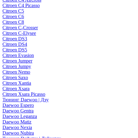
Citroen C4 Picasso
Citroen C5
Citroen C6
Citroen C8
Citroen C-Crosser
Citroen C-Elysee
Citroen DS3
Citroen DS4
Citroen DS5
Citroen Evasion
Citroen Jumper
Citroen Jumpy
Citroen Nemo
Citroen Saxo
Citroen Xantia
Citroen Xsara
Citroen Xsara Picasso
Тюнинг Daewoo | Дэу
Daewoo Espero
Daewoo Gentra
Daewoo Leganza
Daewoo Matiz
Daewoo Nexia
Daewoo Nubira