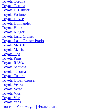
Toyota Corolla
Toyota Corona
Toyota FJ Cruiser
Toyota Fortuner
Toyota HiAce
Toyota Highlander
Toyota Hilux
Toyota Kluger
Toyota Land Cruiser
Toyota Land Cruiser Prado
Toyota Mark II
Toyota Matrix
Toyota Opa
Toyota Prius
Toyota RAV4
Toyota Sequoia
Toyota Tacoma
Toyota Tundra
Toyota Urban Cruiser
Toyota Venza
Toyota Verso
Toyota Vios
Toyota Vitz
Toyota Yaris
Тюнинг Volkswagen | Фольксваген