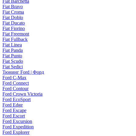
Fiat Barchetta
Fiat Bravo
Fiat Croma
Fiat Doblo
Fiat Ducato
Fiat Fiorino
Fiat Freemont
Fiat Fullback
Fiat Linea
Fiat Panda
Fiat Punto
Fiat Scudo
Fiat Sedici
Тюнинг Ford | Форд
Ford C-Max
Ford Connect
Ford Contour
Ford Crown Victoria
Ford EcoSport
Ford Edge
Ford Escape
Ford Escort
Ford Excursion
Ford Expedition
Ford Explorer