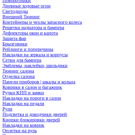
Поворотники
Дневные ходовые огни
Светодиоды
Внешний Тюнинг
Контейнеры и чехлы запасного колеса
Решетки радиатора и бампера
Дефлекторы окон и капота
Защита фар
Брызговики
Рейлинги и поперечины
Накладки на зеркала и корпусы
Сетки для бампера
Эмблемы, наклейки, шильдики
Тюнинг салона
Отделка салона
Панели приборов | шкалы и кольца
Коврики в салон и багажник
Ручки КПП и замки
Накладки на пороги в салон
Накладки на педали
Рули
Подсветка и доводчики дверей
Кнопки блокировки дверей
Накладки на коврик
Оплетки на руль