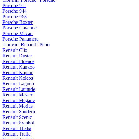
Porsche 911
Porsche 944
Porsche 968
Porsche Boxter
Porsche Cayenne
Porsche Macan
Porsche Panamera
Тюнинг Renault | Рено
Renault Clio
Renault Duster
Renault Fluence
Renault Kangoo
Renault Kaptur
Renault Koleos
Renault Laguna
Renault Latitude
Renault Master
Renault Megane
Renault Modus
Renault Sandero
Renault Scenic
Renault Symbol
Renault Thalia
Renault Trafic