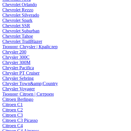
Chevrolet Orlando
Chevrolet Rezzo
Chevrolet Silverado
Chevrolet Spark
Chevrolet SSR
Chevrolet Suburban
Chevrolet Tahoe
Chevrolet TrailBlazer
Тюнинг Chrysler | Крайслер
Chrysler 200
Chrysler 300C
Chrysler 300M
Chrysler Pacifica
Chrysler PT Cruiser
Chrysler Sebring
Chrysler Town&amp;Country
Chrysler Voyager
Тюнинг Citroen | Ситроен
Citroen Berlingo
Citroen C1
Citroen C2
Citroen C3
Citroen C3 Picasso
Citroen C4
Citroen C4 Aircross