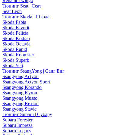
Renault Twingo
Тюнинг Seat | Сеат
Seat Leon
Тюнинг Skoda | Шкода
Skoda Fabia
Skoda Favorit
Skoda Felicia
Skoda Kodiaq
Skoda Octavia
Skoda Rapid
Skoda Roomster
Skoda Superb
Skoda Yeti
Тюнинг SsangYong | Санг Енг
Ssangyong Actyon
Ssangyong Actyon Sport
Ssangyong Korando
Ssangyong Kyron
Ssangyong Musso
Ssangyong Rexton
Ssangyong Stavic
Тюнинг Subaru | Субару
Subaru Forester
Subaru Impreza
Subaru Legacy