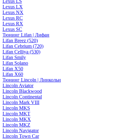
Lexus LS
Lexus LX
Lexus NX
Lexus RC
Lexus RX
Lexus SC
Тюнинг Lifan | Лифан
Lifan Breez (520)
Lifan Cebrium (720)
Lifan Celliya (530)
Lifan Smily
Lifan Solano
Lifan X50
Lifan X60
Тюнинг Lincoln | Линкольн
Lincoln Aviator
Lincoln Blackwood
Lincoln Continental
Lincoln Mark VIII
Lincoln MKS
Lincoln MKT
Lincoln MKX
Lincoln MKZ
Lincoln Navigator
Lincoln Town Car