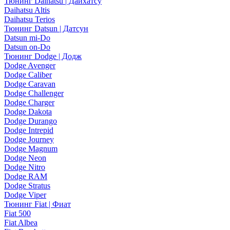
Тюнинг Daihatsu | Дайхатсу
Daihatsu Altis
Daihatsu Terios
Тюнинг Datsun | Датсун
Datsun mi-Do
Datsun on-Do
Тюнинг Dodge | Додж
Dodge Avenger
Dodge Caliber
Dodge Caravan
Dodge Challenger
Dodge Charger
Dodge Dakota
Dodge Durango
Dodge Intrepid
Dodge Journey
Dodge Magnum
Dodge Neon
Dodge Nitro
Dodge RAM
Dodge Stratus
Dodge Viper
Тюнинг Fiat | Фиат
Fiat 500
Fiat Albea