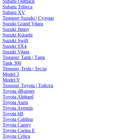
Subaru Outback
Subaru Tribeca
Subaru XV
Тюнинг Suzuki | Сузуки
Suzuki Grand Vitara
Suzuki Jimny
Suzuki Kizashi
Suzuki Swift
Suzuki SX4
Suzuki Vitara
Тюнинг Tank | Танк
Tank 300
Тюнинг Tesla | Тесла
Model 3
Model Y
Тюнинг Toyota | Тойота
Toyota 4Runner
Toyota Alphard
Toyota Auris
Toyota Avensis
Toyota bB
Toyota Caldina
Toyota Camry
Toyota Carina E
Toyota Celica