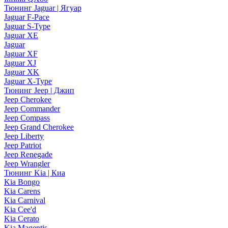
Тюнинг Jaguar | Ягуар
Jaguar F-Pace
Jaguar S-Type
Jaguar XE
Jaguar
Jaguar XF
Jaguar XJ
Jaguar XK
Jaguar X-Type
Тюнинг Jeep | Джип
Jeep Cherokee
Jeep Commander
Jeep Compass
Jeep Grand Cherokee
Jeep Liberty
Jeep Patriot
Jeep Renegade
Jeep Wrangler
Тюнинг Kia | Киа
Kia Bongo
Kia Carens
Kia Carnival
Kia Cee'd
Kia Cerato
Kia Magentis