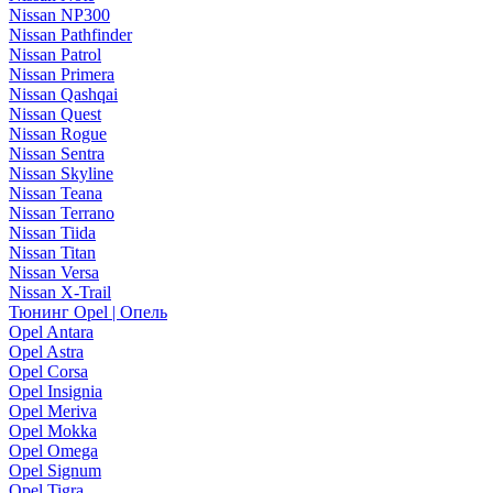
Nissan NP300
Nissan Pathfinder
Nissan Patrol
Nissan Primera
Nissan Qashqai
Nissan Quest
Nissan Rogue
Nissan Sentra
Nissan Skyline
Nissan Teana
Nissan Terrano
Nissan Tiida
Nissan Titan
Nissan Versa
Nissan X-Trail
Тюнинг Opel | Опель
Opel Antara
Opel Astra
Opel Corsa
Opel Insignia
Opel Meriva
Opel Mokka
Opel Omega
Opel Signum
Opel Tigra