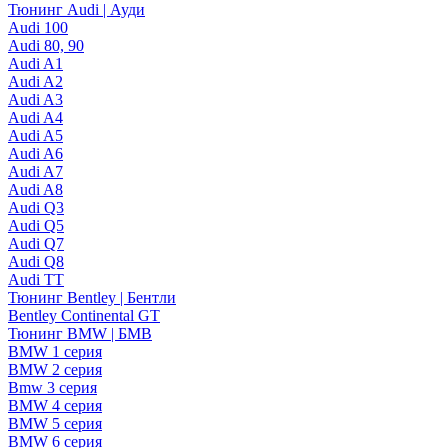
Тюнинг Audi | Ауди
Audi 100
Audi 80, 90
Audi A1
Audi A2
Audi A3
Audi A4
Audi A5
Audi A6
Audi A7
Audi A8
Audi Q3
Audi Q5
Audi Q7
Audi Q8
Audi TT
Тюнинг Bentley | Бентли
Bentley Continental GT
Тюнинг BMW | БМВ
BMW 1 серия
BMW 2 серия
Bmw 3 серия
BMW 4 серия
BMW 5 серия
BMW 6 серия