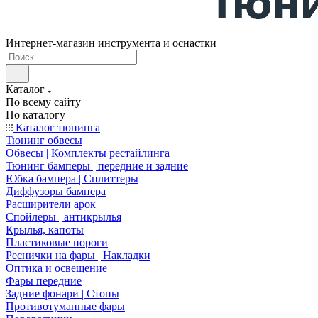
Интернет-магазин инструмента и оснастки
Каталог
По всему сайту
По каталогу
Каталог тюнинга
Тюнинг обвесы
Обвесы | Комплекты рестайлинга
Тюнинг бамперы | передние и задние
Юбка бампера | Сплиттеры
Диффузоры бампера
Расширители арок
Спойлеры | антикрылья
Крылья, капоты
Пластиковые пороги
Реснички на фары | Накладки
Оптика и освещение
Фары передние
Задние фонари | Стопы
Противотуманные фары