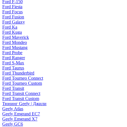
Ford F-150
Ford Fiesta
Ford Focus
Ford Fusion
Ford Galaxy
Ford Ka
Ford Kuga
Ford Maverick
Ford Mondeo
Ford Mustang
Ford Probe
Ford Ranger
Ford S-Max
Ford Taurus
Ford Thunderbird
Ford Tourneo Connect
Ford Tourneo Custom
Ford Transit
Ford Transit Connect
Ford Transit Custom
Тюнинг Geely | Джили
Geely Atlas
Geely Emgrand EC7
Geely Emgrand X7
Geely GC6