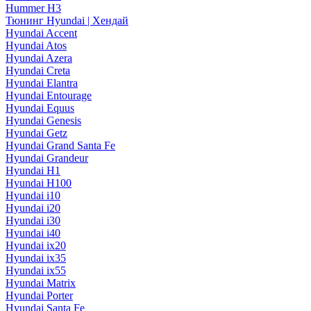
Hummer H3
Тюнинг Hyundai | Хендай
Hyundai Accent
Hyundai Atos
Hyundai Azera
Hyundai Creta
Hyundai Elantra
Hyundai Entourage
Hyundai Equus
Hyundai Genesis
Hyundai Getz
Hyundai Grand Santa Fe
Hyundai Grandeur
Hyundai H1
Hyundai H100
Hyundai i10
Hyundai i20
Hyundai i30
Hyundai i40
Hyundai ix20
Hyundai ix35
Hyundai ix55
Hyundai Matrix
Hyundai Porter
Hyundai Santa Fe