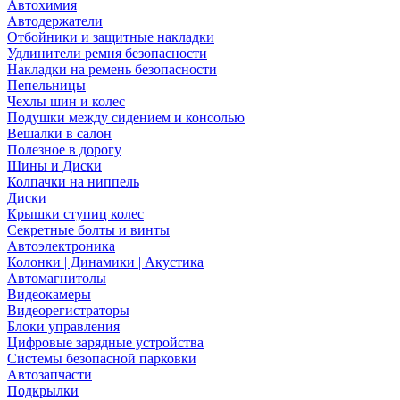
Автохимия
Автодержатели
Отбойники и защитные накладки
Удлинители ремня безопасности
Накладки на ремень безопасности
Пепельницы
Чехлы шин и колес
Подушки между сидением и консолью
Вешалки в салон
Полезное в дорогу
Шины и Диски
Колпачки на ниппель
Диски
Крышки ступиц колес
Секретные болты и винты
Автоэлектроника
Колонки | Динамики | Акустика
Автомагнитолы
Видеокамеры
Видеорегистраторы
Блоки управления
Цифровые зарядные устройства
Системы безопасной парковки
Автозапчасти
Подкрылки