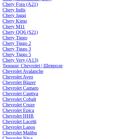
Chery Fora (A21)
Chery Indis
Chery Jaggi
Chery Kimo
Chery M11
Chery QQ6 (S21)
Chery Tiggo
Chery Tiggo 2
Chery Tiggo 3
Chery Tiggo 5
Chery Very (A13)
Тюнинг Chevrolet | Шевроле
Chevrolet Avalanche
Chevrolet Aveo
Chevrolet Blazer
Chevrolet Camaro
Chevrolet Captiva
Chevrolet Cobalt
Chevrolet Cruze
Chevrolet Epica
Chevrolet HHR
Chevrolet Lacetti
Chevrolet Lanos
Chevrolet Malibu
Chevrolet Niva