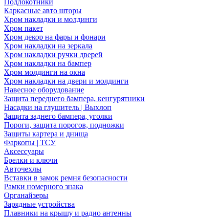
Подлокотники
Каркасные авто шторы
Хром накладки и молдинги
Хром пакет
Хром декор на фары и фонари
Хром накладки на зеркала
Хром накладки ручки дверей
Хром накладки на бампер
Хром молдинги на окна
Хром накладки на двери и молдинги
Навесное оборудование
Защита переднего бампера, кенгурятники
Насадки на глушитель | Выхлоп
Защита заднего бампера, уголки
Пороги, защита порогов, подножки
Защиты картера и днища
Фаркопы | ТСУ
Аксессуары
Брелки и ключи
Авточехлы
Вставки в замок ремня безопасности
Рамки номерного знака
Органайзеры
Зарядные устройства
Плавники на крышу и радио антенны