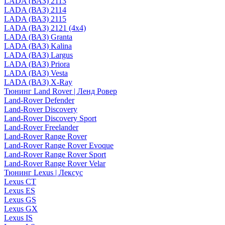
LADA (ВАЗ) 2113
LADA (ВАЗ) 2114
LADA (ВАЗ) 2115
LADA (ВАЗ) 2121 (4x4)
LADA (ВАЗ) Granta
LADA (ВАЗ) Kalina
LADA (ВАЗ) Largus
LADA (ВАЗ) Priora
LADA (ВАЗ) Vesta
LADA (ВАЗ) X-Ray
Тюнинг Land Rover | Ленд Ровер
Land-Rover Defender
Land-Rover Discovery
Land-Rover Discovery Sport
Land-Rover Freelander
Land-Rover Range Rover
Land-Rover Range Rover Evoque
Land-Rover Range Rover Sport
Land-Rover Range Rover Velar
Тюнинг Lexus | Лексус
Lexus CT
Lexus ES
Lexus GS
Lexus GX
Lexus IS