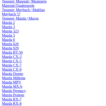
Тюнинг Maserati | Мазерати
Maserati Quattroporte
Тюнинг Maybach | Майбах
Maybach 57
Тюнинг Mazda | Мазда
Mazda 2
Mazda 3
Mazda 323
Mazda 5
Mazda 6
Mazda 626
Mazda 929
Mazda BT-50
Mazda CX-3
Mazda CX-5
Mazda CX-7
Mazda CX-9
Mazda Demio
Mazda Millenia
Mazda MPV
Mazda MX-6
Mazda Premacy
Mazda Protege
Mazda RX-7
Mazda RX-8