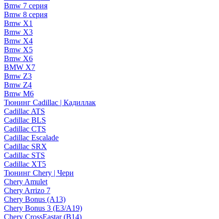
Bmw 7 серия
Bmw 8 серия
Bmw X1
Bmw X3
Bmw X4
Bmw X5
Bmw X6
BMW X7
Bmw Z3
Bmw Z4
Bmw М6
Тюнинг Cadillac | Кадиллак
Cadillac ATS
Cadillac BLS
Cadillac CTS
Cadillac Escalade
Cadillac SRX
Cadillac STS
Cadillac XT5
Тюнинг Chery | Чери
Chery Amulet
Chery Arrizo 7
Chery Bonus (A13)
Chery Bonus 3 (E3/A19)
Chery CrossEastar (B14)