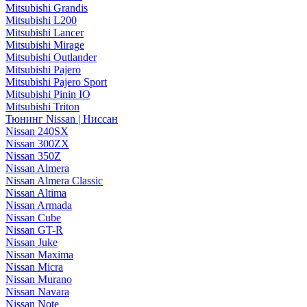
Mitsubishi Grandis
Mitsubishi L200
Mitsubishi Lancer
Mitsubishi Mirage
Mitsubishi Outlander
Mitsubishi Pajero
Mitsubishi Pajero Sport
Mitsubishi Pinin IO
Mitsubishi Triton
Тюнинг Nissan | Ниссан
Nissan 240SX
Nissan 300ZX
Nissan 350Z
Nissan Almera
Nissan Almera Classic
Nissan Altima
Nissan Armada
Nissan Cube
Nissan GT-R
Nissan Juke
Nissan Maxima
Nissan Micra
Nissan Murano
Nissan Navara
Nissan Note