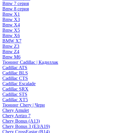
Bmw 7 серия
Bmw 8 серия
Bmw X1
Bmw X3
Bmw X4
Bmw X5
Bmw X6
BMW X7
Bmw Z3
Bmw Z4
Bmw М6
Тюнинг Cadillac | Кадиллак
Cadillac ATS
Cadillac BLS
Cadillac CTS
Cadillac Escalade
Cadillac SRX
Cadillac STS
Cadillac XT5
Тюнинг Chery | Чери
Chery Amulet
Chery Arrizo 7
Chery Bonus (A13)
Chery Bonus 3 (E3/A19)
Chery CrossEastar (B14)