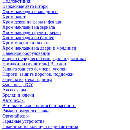
Подлокотники
Каркасные авто шторы
Хром накладки и молдинги
Хром пакет
Хром декор на фары и фонари
Хром накладки на зеркала
Хром накладки ручки дверей
Хром накладки на бампер
Хром молдинги на окна
Хром накладки на двери и молдинги
Навесное оборудование
Защита переднего бампера, кенгурятники
Насадки на глушитель | Выхлоп
Защита заднего бампера, уголки
Пороги, защита порогов, подножки
Защиты картера и днища
Фаркопы | ТСУ
Аксессуары
Брелки и ключи
Авточехлы
Вставки в замок ремня безопасности
Рамки номерного знака
Органайзеры
Зарядные устройства
Плавники на крышу и радио антенны