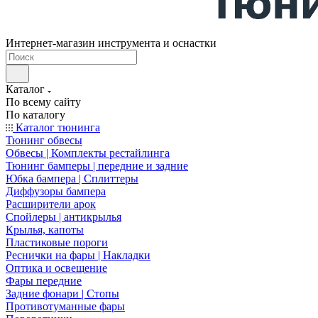
Интернет-магазин инструмента и оснастки
Каталог
По всему сайту
По каталогу
Каталог тюнинга
Тюнинг обвесы
Обвесы | Комплекты рестайлинга
Тюнинг бамперы | передние и задние
Юбка бампера | Сплиттеры
Диффузоры бампера
Расширители арок
Спойлеры | антикрылья
Крылья, капоты
Пластиковые пороги
Реснички на фары | Накладки
Оптика и освещение
Фары передние
Задние фонари | Стопы
Противотуманные фары