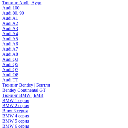
Тюнинг Audi | Ауди
Audi 100
Audi 80, 90
Audi A1
Audi A2
Audi A3
Audi A4
Audi A5
Audi A6
Audi A7
Audi A8
Audi Q3
Audi Q5
Audi Q7
Audi Q8
Audi TT
Тюнинг Bentley | Бентли
Bentley Continental GT
Тюнинг BMW | БМВ
BMW 1 серия
BMW 2 серия
Bmw 3 серия
BMW 4 серия
BMW 5 серия
BMW 6 серия