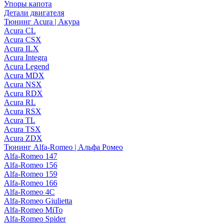
Упоры капота
Детали двигателя
Тюнинг Acura | Акура
Acura CL
Acura CSX
Acura ILX
Acura Integra
Acura Legend
Acura MDX
Acura NSX
Acura RDX
Acura RL
Acura RSX
Acura TL
Acura TSX
Acura ZDX
Тюнинг Alfa-Romeo | Альфа Ромео
Alfa-Romeo 147
Alfa-Romeo 156
Alfa-Romeo 159
Alfa-Romeo 166
Alfa-Romeo 4C
Alfa-Romeo Giulietta
Alfa-Romeo MiTo
Alfa-Romeo Spider