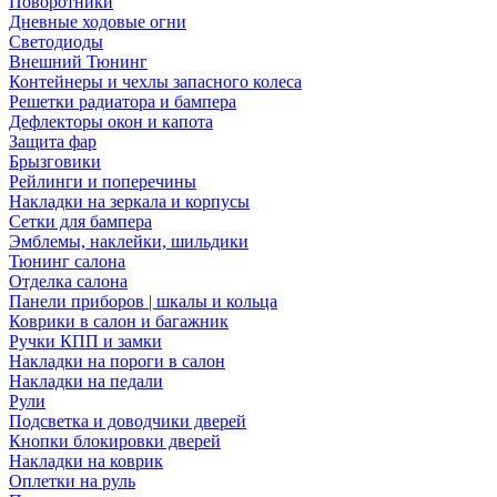
Поворотники
Дневные ходовые огни
Светодиоды
Внешний Тюнинг
Контейнеры и чехлы запасного колеса
Решетки радиатора и бампера
Дефлекторы окон и капота
Защита фар
Брызговики
Рейлинги и поперечины
Накладки на зеркала и корпусы
Сетки для бампера
Эмблемы, наклейки, шильдики
Тюнинг салона
Отделка салона
Панели приборов | шкалы и кольца
Коврики в салон и багажник
Ручки КПП и замки
Накладки на пороги в салон
Накладки на педали
Рули
Подсветка и доводчики дверей
Кнопки блокировки дверей
Накладки на коврик
Оплетки на руль