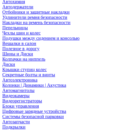
Автохимия
Автодержатели
Отбойники и защитные накладки
Удлинители ремня безопасности
Накладки на ремень безопасности
Пепельницы
Чехлы шин и колес
Подушки между сидением и консолью
Вешалки в салон
Полезное в дорогу
Шины и Диски
Колпачки на ниппель
Диски
Крышки ступиц колес
Секретные болты и винты
Автоэлектроника
Колонки | Динамики | Акустика
Автомагнитолы
Видеокамеры
Видеорегистраторы
Блоки управления
Цифровые зарядные устройства
Системы безопасной парковки
Автозапчасти
Подкрылки