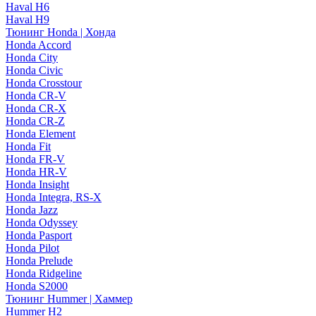
Haval H6
Haval H9
Тюнинг Honda | Хонда
Honda Accord
Honda City
Honda Civic
Honda Crosstour
Honda CR-V
Honda CR-X
Honda CR-Z
Honda Element
Honda Fit
Honda FR-V
Honda HR-V
Honda Insight
Honda Integra, RS-X
Honda Jazz
Honda Odyssey
Honda Pasport
Honda Pilot
Honda Prelude
Honda Ridgeline
Honda S2000
Тюнинг Hummer | Хаммер
Hummer H2