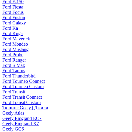
Ford F-150
Ford Fiesta
Ford Focus
Ford Fusion
Ford Galaxy
Ford Ka
Ford Kuga
Ford Maverick
Ford Mondeo
Ford Mustang
Ford Probe
Ford Ranger
Ford S-Max
Ford Taurus
Ford Thunderbird
Ford Tourneo Connect
Ford Tourneo Custom
Ford Transit
Ford Transit Connect
Ford Transit Custom
Тюнинг Geely | Джили
Geely Atlas
Geely Emgrand EC7
Geely Emgrand X7
Geely GC6