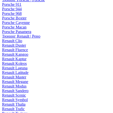
Porsche 911
Porsche 944
Porsche 968
Porsche Boxter
Porsche Cayenne
Porsche Macan
Porsche Panamera
Тюнинг Renault | Рено
Renault Clio
Renault Duster
Renault Fluence
Renault Kangoo
Renault Kaptur
Renault Koleos
Renault Laguna
Renault Latitude
Renault Master
Renault Megane
Renault Modus
Renault Sandero
Renault Scenic
Renault Symbol
Renault Thalia
Renault Trafic