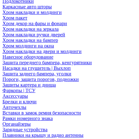
Подлокотники
Каркасные авто шторы
Хром накладки и молдинги
Хром пакет
Хром декор на фары и фонари
Хром накладки на зеркала
Хром накладки ручки дверей
Хром накладки на бампер
Хром молдинги на окна
Хром накладки на двери и молдинги
Навесное оборудование
Защита переднего бампера, кенгурятники
Насадки на глушитель | Выхлоп
Защита заднего бампера, уголки
Пороги, защита порогов, подножки
Защиты картера и днища
Фаркопы | ТСУ
Аксессуары
Брелки и ключи
Авточехлы
Вставки в замок ремня безопасности
Рамки номерного знака
Органайзеры
Зарядные устройства
Плавники на крышу и радио антенны