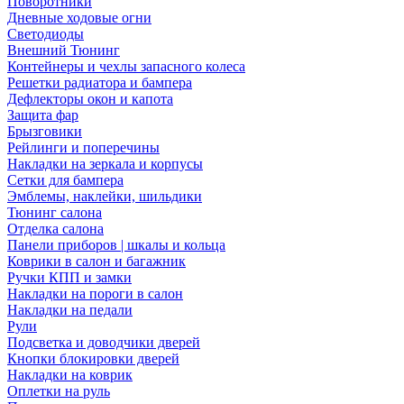
Поворотники
Дневные ходовые огни
Светодиоды
Внешний Тюнинг
Контейнеры и чехлы запасного колеса
Решетки радиатора и бампера
Дефлекторы окон и капота
Защита фар
Брызговики
Рейлинги и поперечины
Накладки на зеркала и корпусы
Сетки для бампера
Эмблемы, наклейки, шильдики
Тюнинг салона
Отделка салона
Панели приборов | шкалы и кольца
Коврики в салон и багажник
Ручки КПП и замки
Накладки на пороги в салон
Накладки на педали
Рули
Подсветка и доводчики дверей
Кнопки блокировки дверей
Накладки на коврик
Оплетки на руль