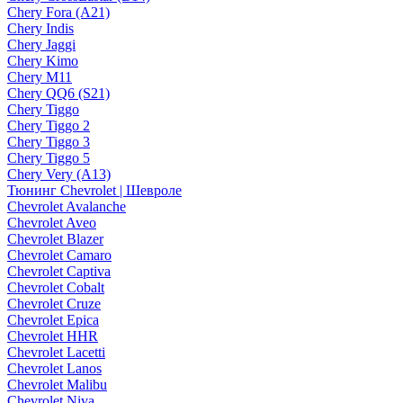
Chery Fora (A21)
Chery Indis
Chery Jaggi
Chery Kimo
Chery M11
Chery QQ6 (S21)
Chery Tiggo
Chery Tiggo 2
Chery Tiggo 3
Chery Tiggo 5
Chery Very (A13)
Тюнинг Chevrolet | Шевроле
Chevrolet Avalanche
Chevrolet Aveo
Chevrolet Blazer
Chevrolet Camaro
Chevrolet Captiva
Chevrolet Cobalt
Chevrolet Cruze
Chevrolet Epica
Chevrolet HHR
Chevrolet Lacetti
Chevrolet Lanos
Chevrolet Malibu
Chevrolet Niva