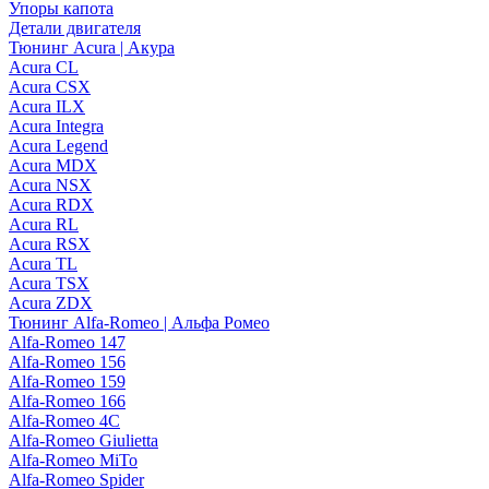
Упоры капота
Детали двигателя
Тюнинг Acura | Акура
Acura CL
Acura CSX
Acura ILX
Acura Integra
Acura Legend
Acura MDX
Acura NSX
Acura RDX
Acura RL
Acura RSX
Acura TL
Acura TSX
Acura ZDX
Тюнинг Alfa-Romeo | Альфа Ромео
Alfa-Romeo 147
Alfa-Romeo 156
Alfa-Romeo 159
Alfa-Romeo 166
Alfa-Romeo 4C
Alfa-Romeo Giulietta
Alfa-Romeo MiTo
Alfa-Romeo Spider