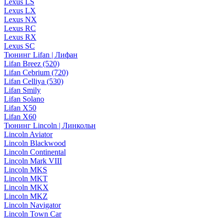
Lexus LS
Lexus LX
Lexus NX
Lexus RC
Lexus RX
Lexus SC
Тюнинг Lifan | Лифан
Lifan Breez (520)
Lifan Cebrium (720)
Lifan Celliya (530)
Lifan Smily
Lifan Solano
Lifan X50
Lifan X60
Тюнинг Lincoln | Линкольн
Lincoln Aviator
Lincoln Blackwood
Lincoln Continental
Lincoln Mark VIII
Lincoln MKS
Lincoln MKT
Lincoln MKX
Lincoln MKZ
Lincoln Navigator
Lincoln Town Car