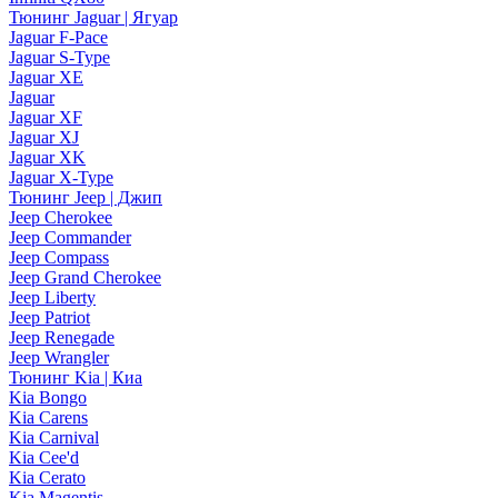
Тюнинг Jaguar | Ягуар
Jaguar F-Pace
Jaguar S-Type
Jaguar XE
Jaguar
Jaguar XF
Jaguar XJ
Jaguar XK
Jaguar X-Type
Тюнинг Jeep | Джип
Jeep Cherokee
Jeep Commander
Jeep Compass
Jeep Grand Cherokee
Jeep Liberty
Jeep Patriot
Jeep Renegade
Jeep Wrangler
Тюнинг Kia | Киа
Kia Bongo
Kia Carens
Kia Carnival
Kia Cee'd
Kia Cerato
Kia Magentis