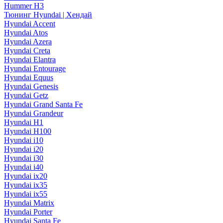
Hummer H3
Тюнинг Hyundai | Хендай
Hyundai Accent
Hyundai Atos
Hyundai Azera
Hyundai Creta
Hyundai Elantra
Hyundai Entourage
Hyundai Equus
Hyundai Genesis
Hyundai Getz
Hyundai Grand Santa Fe
Hyundai Grandeur
Hyundai H1
Hyundai H100
Hyundai i10
Hyundai i20
Hyundai i30
Hyundai i40
Hyundai ix20
Hyundai ix35
Hyundai ix55
Hyundai Matrix
Hyundai Porter
Hyundai Santa Fe