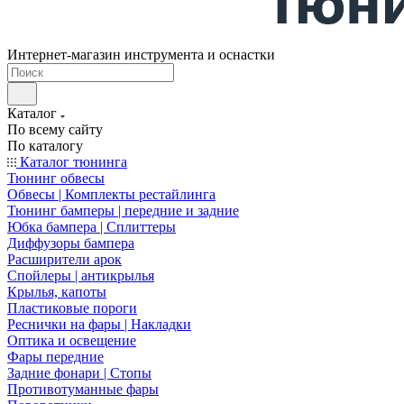
Интернет-магазин инструмента и оснастки
Каталог
По всему сайту
По каталогу
Каталог тюнинга
Тюнинг обвесы
Обвесы | Комплекты рестайлинга
Тюнинг бамперы | передние и задние
Юбка бампера | Сплиттеры
Диффузоры бампера
Расширители арок
Спойлеры | антикрылья
Крылья, капоты
Пластиковые пороги
Реснички на фары | Накладки
Оптика и освещение
Фары передние
Задние фонари | Стопы
Противотуманные фары