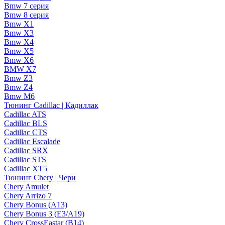
Bmw 7 серия
Bmw 8 серия
Bmw X1
Bmw X3
Bmw X4
Bmw X5
Bmw X6
BMW X7
Bmw Z3
Bmw Z4
Bmw М6
Тюнинг Cadillac | Кадиллак
Cadillac ATS
Cadillac BLS
Cadillac CTS
Cadillac Escalade
Cadillac SRX
Cadillac STS
Cadillac XT5
Тюнинг Chery | Чери
Chery Amulet
Chery Arrizo 7
Chery Bonus (A13)
Chery Bonus 3 (E3/A19)
Chery CrossEastar (B14)