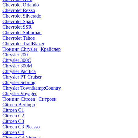
Chevrolet Orlando
Chevrolet Rezzo
Chevrolet Silverado
Chevrolet Spark
Chevrolet SSR
Chevrolet Suburban
Chevrolet Tahoe
Chevrolet TrailBlazer
Тюнинг Chrysler | Крайслер
Chrysler 200
Chrysler 300C
Chrysler 300M
Chrysler Pacifica
Chrysler PT Cruiser
Chrysler Sebring
Chrysler Town&amp;Country
Chrysler Voyager
Тюнинг Citroen | Ситроен
Citroen Berlingo
Citroen C1
Citroen C2
Citroen C3
Citroen C3 Picasso
Citroen C4
Citroen C4 Aircross