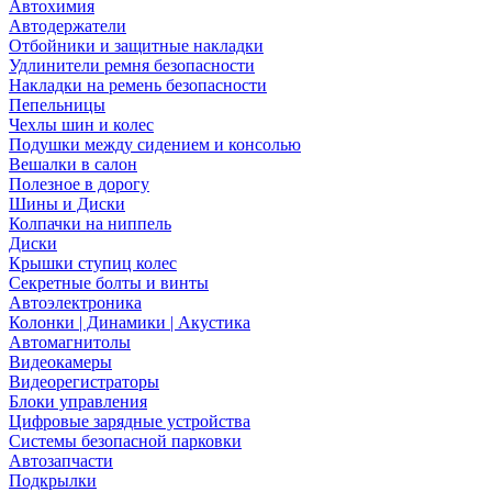
Автохимия
Автодержатели
Отбойники и защитные накладки
Удлинители ремня безопасности
Накладки на ремень безопасности
Пепельницы
Чехлы шин и колес
Подушки между сидением и консолью
Вешалки в салон
Полезное в дорогу
Шины и Диски
Колпачки на ниппель
Диски
Крышки ступиц колес
Секретные болты и винты
Автоэлектроника
Колонки | Динамики | Акустика
Автомагнитолы
Видеокамеры
Видеорегистраторы
Блоки управления
Цифровые зарядные устройства
Системы безопасной парковки
Автозапчасти
Подкрылки