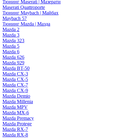
Тюнинг Maserati | Мазерати
Maserati Quattroporte
Тюнинг Maybach | Майбах
Maybach 57
Тюнинг Mazda | Мазда
Mazda 2
Mazda 3
Mazda 323
Mazda 5
Mazda 6
Mazda 626
Mazda 929
Mazda BT-50
Mazda CX-3
Mazda CX-5
Mazda CX-7
Mazda CX-9
Mazda Demio
Mazda Millenia
Mazda MPV
Mazda MX-6
Mazda Premacy
Mazda Protege
Mazda RX-7
Mazda RX-8