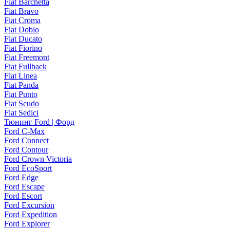
Fiat Barchetta
Fiat Bravo
Fiat Croma
Fiat Doblo
Fiat Ducato
Fiat Fiorino
Fiat Freemont
Fiat Fullback
Fiat Linea
Fiat Panda
Fiat Punto
Fiat Scudo
Fiat Sedici
Тюнинг Ford | Форд
Ford C-Max
Ford Connect
Ford Contour
Ford Crown Victoria
Ford EcoSport
Ford Edge
Ford Escape
Ford Escort
Ford Excursion
Ford Expedition
Ford Explorer