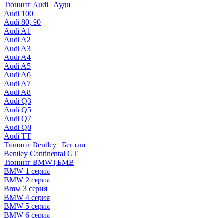
Тюнинг Audi | Ауди
Audi 100
Audi 80, 90
Audi A1
Audi A2
Audi A3
Audi A4
Audi A5
Audi A6
Audi A7
Audi A8
Audi Q3
Audi Q5
Audi Q7
Audi Q8
Audi TT
Тюнинг Bentley | Бентли
Bentley Continental GT
Тюнинг BMW | БМВ
BMW 1 серия
BMW 2 серия
Bmw 3 серия
BMW 4 серия
BMW 5 серия
BMW 6 серия