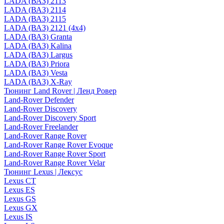
LADA (ВАЗ) 2113
LADA (ВАЗ) 2114
LADA (ВАЗ) 2115
LADA (ВАЗ) 2121 (4x4)
LADA (ВАЗ) Granta
LADA (ВАЗ) Kalina
LADA (ВАЗ) Largus
LADA (ВАЗ) Priora
LADA (ВАЗ) Vesta
LADA (ВАЗ) X-Ray
Тюнинг Land Rover | Ленд Ровер
Land-Rover Defender
Land-Rover Discovery
Land-Rover Discovery Sport
Land-Rover Freelander
Land-Rover Range Rover
Land-Rover Range Rover Evoque
Land-Rover Range Rover Sport
Land-Rover Range Rover Velar
Тюнинг Lexus | Лексус
Lexus CT
Lexus ES
Lexus GS
Lexus GX
Lexus IS