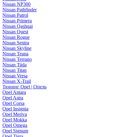
Nissan NP300
Nissan Pathfinder
Nissan Patrol
Nissan Primera
Nissan Qashqai
Nissan Quest
Nissan Rogue
Nissan Sentra
Nissan Skyline
Nissan Teana
Nissan Terrano
Nissan Tiida
Nissan Titan
Nissan Versa
Nissan X-Trail
Тюнинг Opel | Опель
Opel Antara
Opel Astra
Opel Corsa
Opel Insignia
Opel Meriva
Opel Mokka
Opel Omega
Opel Signum
Opel Tigra