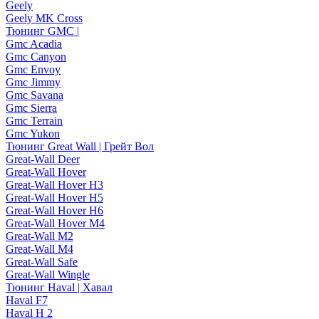
Geely
Geely MK Cross
Тюнинг GMC |
Gmc Acadia
Gmc Canyon
Gmc Envoy
Gmc Jimmy
Gmc Savana
Gmc Sierra
Gmc Terrain
Gmc Yukon
Тюнинг Great Wall | Грейт Вол
Great-Wall Deer
Great-Wall Hover
Great-Wall Hover H3
Great-Wall Hover H5
Great-Wall Hover H6
Great-Wall Hover M4
Great-Wall M2
Great-Wall M4
Great-Wall Safe
Great-Wall Wingle
Тюнинг Haval | Хавал
Haval F7
Haval H 2