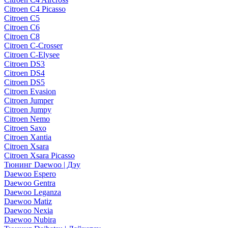
Citroen C4 Picasso
Citroen C5
Citroen C6
Citroen C8
Citroen C-Crosser
Citroen C-Elysee
Citroen DS3
Citroen DS4
Citroen DS5
Citroen Evasion
Citroen Jumper
Citroen Jumpy
Citroen Nemo
Citroen Saxo
Citroen Xantia
Citroen Xsara
Citroen Xsara Picasso
Тюнинг Daewoo | Дэу
Daewoo Espero
Daewoo Gentra
Daewoo Leganza
Daewoo Matiz
Daewoo Nexia
Daewoo Nubira