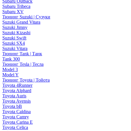
Subaru Outback
Subaru Tribeca
Subaru XV
Тюнинг Suzuki | Сузуки
Suzuki Grand Vitara
Suzuki Jimny
Suzuki Kizashi
Suzuki Swift
Suzuki SX4
Suzuki Vitara
Тюнинг Tank | Танк
Tank 300
Тюнинг Tesla | Тесла
Model 3
Model Y
Тюнинг Toyota | Тойота
Toyota 4Runner
Toyota Alphard
Toyota Auris
Toyota Avensis
Toyota bB
Toyota Caldina
Toyota Camry
Toyota Carina E
Toyota Celica