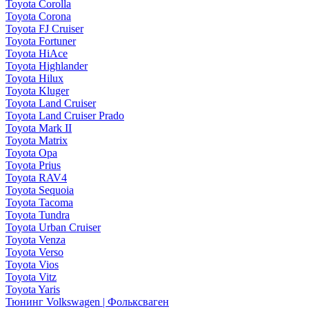
Toyota Corolla
Toyota Corona
Toyota FJ Cruiser
Toyota Fortuner
Toyota HiAce
Toyota Highlander
Toyota Hilux
Toyota Kluger
Toyota Land Cruiser
Toyota Land Cruiser Prado
Toyota Mark II
Toyota Matrix
Toyota Opa
Toyota Prius
Toyota RAV4
Toyota Sequoia
Toyota Tacoma
Toyota Tundra
Toyota Urban Cruiser
Toyota Venza
Toyota Verso
Toyota Vios
Toyota Vitz
Toyota Yaris
Тюнинг Volkswagen | Фольксваген