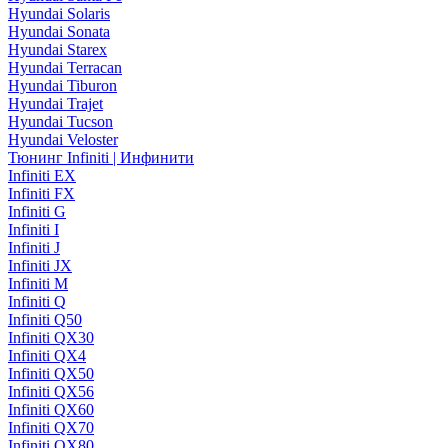
Hyundai Solaris
Hyundai Sonata
Hyundai Starex
Hyundai Terracan
Hyundai Tiburon
Hyundai Trajet
Hyundai Tucson
Hyundai Veloster
Тюнинг Infiniti | Инфинити
Infiniti EX
Infiniti FX
Infiniti G
Infiniti I
Infiniti J
Infiniti JX
Infiniti M
Infiniti Q
Infiniti Q50
Infiniti QX30
Infiniti QX4
Infiniti QX50
Infiniti QX56
Infiniti QX60
Infiniti QX70
Infiniti QX80