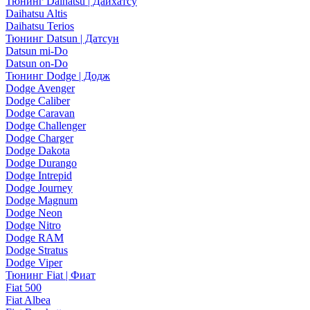
Тюнинг Daihatsu | Дайхатсу
Daihatsu Altis
Daihatsu Terios
Тюнинг Datsun | Датсун
Datsun mi-Do
Datsun on-Do
Тюнинг Dodge | Додж
Dodge Avenger
Dodge Caliber
Dodge Caravan
Dodge Challenger
Dodge Charger
Dodge Dakota
Dodge Durango
Dodge Intrepid
Dodge Journey
Dodge Magnum
Dodge Neon
Dodge Nitro
Dodge RAM
Dodge Stratus
Dodge Viper
Тюнинг Fiat | Фиат
Fiat 500
Fiat Albea