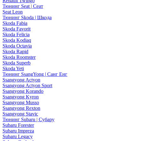
Renault Twingo
Тюнинг Seat | Сеат
Seat Leon
Тюнинг Skoda | Шкода
Skoda Fabia
Skoda Favorit
Skoda Felicia
Skoda Kodiaq
Skoda Octavia
Skoda Rapid
Skoda Roomster
Skoda Superb
Skoda Yeti
Тюнинг SsangYong | Санг Енг
Ssangyong Actyon
Ssangyong Actyon Sport
Ssangyong Korando
Ssangyong Kyron
Ssangyong Musso
Ssangyong Rexton
Ssangyong Stavic
Тюнинг Subaru | Субару
Subaru Forester
Subaru Impreza
Subaru Legacy