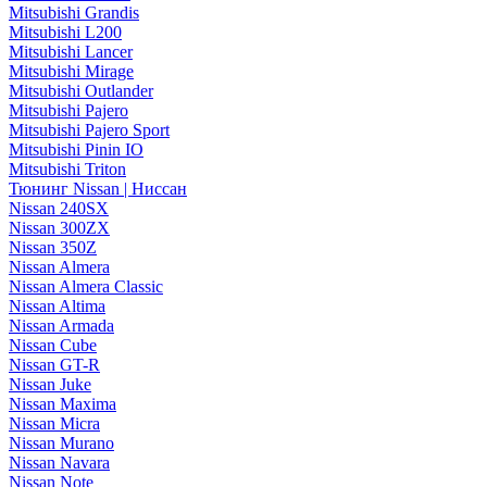
Mitsubishi Grandis
Mitsubishi L200
Mitsubishi Lancer
Mitsubishi Mirage
Mitsubishi Outlander
Mitsubishi Pajero
Mitsubishi Pajero Sport
Mitsubishi Pinin IO
Mitsubishi Triton
Тюнинг Nissan | Ниссан
Nissan 240SX
Nissan 300ZX
Nissan 350Z
Nissan Almera
Nissan Almera Classic
Nissan Altima
Nissan Armada
Nissan Cube
Nissan GT-R
Nissan Juke
Nissan Maxima
Nissan Micra
Nissan Murano
Nissan Navara
Nissan Note