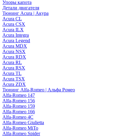
Упоры капота
Детали двигателя
Тюнинг Acura | Акура
Acura CL
Acura CSX
Acura ILX
Acura Integra
Acura Legend
Acura MDX
Acura NSX
Acura RDX
Acura RL
Acura RSX
Acura TL
Acura TSX
Acura ZDX
Тюнинг Alfa-Romeo | Альфа Ромео
Alfa-Romeo 147
Alfa-Romeo 156
Alfa-Romeo 159
Alfa-Romeo 166
Alfa-Romeo 4C
Alfa-Romeo Giulietta
Alfa-Romeo MiTo
Alfa-Romeo Spider