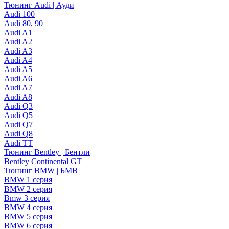
Тюнинг Audi | Ауди
Audi 100
Audi 80, 90
Audi A1
Audi A2
Audi A3
Audi A4
Audi A5
Audi A6
Audi A7
Audi A8
Audi Q3
Audi Q5
Audi Q7
Audi Q8
Audi TT
Тюнинг Bentley | Бентли
Bentley Continental GT
Тюнинг BMW | БМВ
BMW 1 серия
BMW 2 серия
Bmw 3 серия
BMW 4 серия
BMW 5 серия
BMW 6 серия