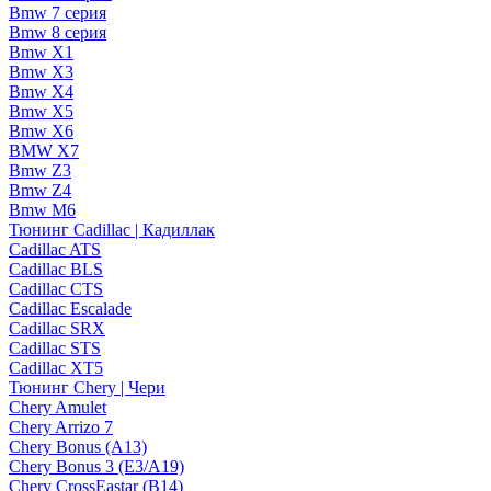
Bmw 7 серия
Bmw 8 серия
Bmw X1
Bmw X3
Bmw X4
Bmw X5
Bmw X6
BMW X7
Bmw Z3
Bmw Z4
Bmw М6
Тюнинг Cadillac | Кадиллак
Cadillac ATS
Cadillac BLS
Cadillac CTS
Cadillac Escalade
Cadillac SRX
Cadillac STS
Cadillac XT5
Тюнинг Chery | Чери
Chery Amulet
Chery Arrizo 7
Chery Bonus (A13)
Chery Bonus 3 (E3/A19)
Chery CrossEastar (B14)