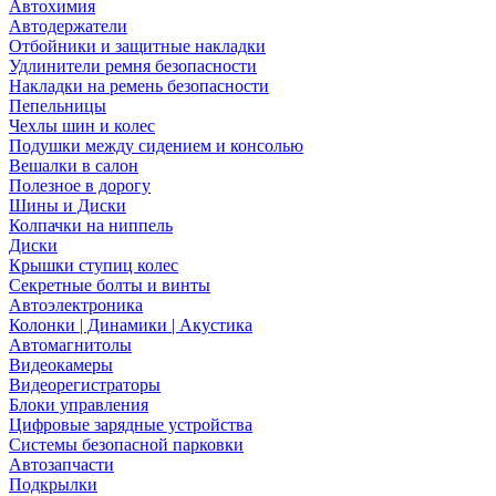
Автохимия
Автодержатели
Отбойники и защитные накладки
Удлинители ремня безопасности
Накладки на ремень безопасности
Пепельницы
Чехлы шин и колес
Подушки между сидением и консолью
Вешалки в салон
Полезное в дорогу
Шины и Диски
Колпачки на ниппель
Диски
Крышки ступиц колес
Секретные болты и винты
Автоэлектроника
Колонки | Динамики | Акустика
Автомагнитолы
Видеокамеры
Видеорегистраторы
Блоки управления
Цифровые зарядные устройства
Системы безопасной парковки
Автозапчасти
Подкрылки