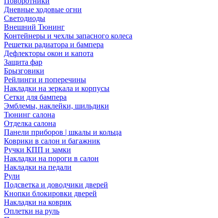
Поворотники
Дневные ходовые огни
Светодиоды
Внешний Тюнинг
Контейнеры и чехлы запасного колеса
Решетки радиатора и бампера
Дефлекторы окон и капота
Защита фар
Брызговики
Рейлинги и поперечины
Накладки на зеркала и корпусы
Сетки для бампера
Эмблемы, наклейки, шильдики
Тюнинг салона
Отделка салона
Панели приборов | шкалы и кольца
Коврики в салон и багажник
Ручки КПП и замки
Накладки на пороги в салон
Накладки на педали
Рули
Подсветка и доводчики дверей
Кнопки блокировки дверей
Накладки на коврик
Оплетки на руль