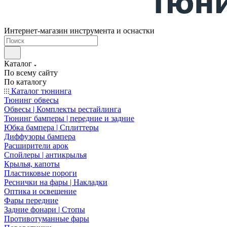
Интернет-магазин инструмента и оснастки
Каталог
По всему сайту
По каталогу
Каталог тюнинга
Тюнинг обвесы
Обвесы | Комплекты рестайлинга
Тюнинг бамперы | передние и задние
Юбка бампера | Сплиттеры
Диффузоры бампера
Расширители арок
Спойлеры | антикрылья
Крылья, капоты
Пластиковые пороги
Реснички на фары | Накладки
Оптика и освещение
Фары передние
Задние фонари | Стопы
Противотуманные фары