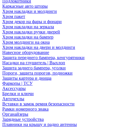
Подлокотники
Каркасные авто шторы
Хром накладки и молдинги
Хром пакет
Хром декор на фары и фонари
Хром накладки на зеркала
Хром накладки ручки дверей
Хром накладки на бампер
Хром молдинги на окна
Хром накладки на двери и молдинги
Навесное оборудование
Защита переднего бампера, кенгурятники
Насадки на глушитель | Выхлоп
Защита заднего бампера, уголки
Пороги, защита порогов, подножки
Защиты картера и днища
Фаркопы | ТСУ
Аксессуары
Брелки и ключи
Авточехлы
Вставки в замок ремня безопасности
Рамки номерного знака
Органайзеры
Зарядные устройства
Плавники на крышу и радио антенны