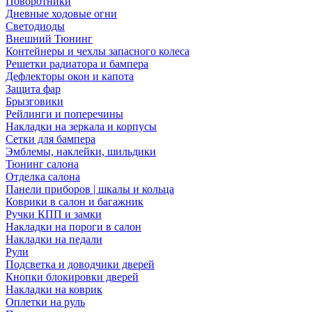
Поворотники
Дневные ходовые огни
Светодиоды
Внешний Тюнинг
Контейнеры и чехлы запасного колеса
Решетки радиатора и бампера
Дефлекторы окон и капота
Защита фар
Брызговики
Рейлинги и поперечины
Накладки на зеркала и корпусы
Сетки для бампера
Эмблемы, наклейки, шильдики
Тюнинг салона
Отделка салона
Панели приборов | шкалы и кольца
Коврики в салон и багажник
Ручки КПП и замки
Накладки на пороги в салон
Накладки на педали
Рули
Подсветка и доводчики дверей
Кнопки блокировки дверей
Накладки на коврик
Оплетки на руль