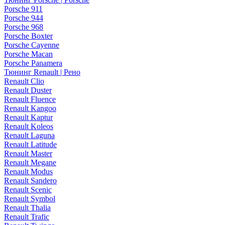
Porsche 911
Porsche 944
Porsche 968
Porsche Boxter
Porsche Cayenne
Porsche Macan
Porsche Panamera
Тюнинг Renault | Рено
Renault Clio
Renault Duster
Renault Fluence
Renault Kangoo
Renault Kaptur
Renault Koleos
Renault Laguna
Renault Latitude
Renault Master
Renault Megane
Renault Modus
Renault Sandero
Renault Scenic
Renault Symbol
Renault Thalia
Renault Trafic