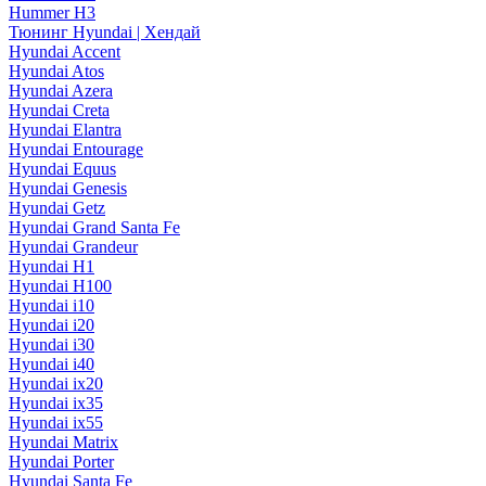
Hummer H3
Тюнинг Hyundai | Хендай
Hyundai Accent
Hyundai Atos
Hyundai Azera
Hyundai Creta
Hyundai Elantra
Hyundai Entourage
Hyundai Equus
Hyundai Genesis
Hyundai Getz
Hyundai Grand Santa Fe
Hyundai Grandeur
Hyundai H1
Hyundai H100
Hyundai i10
Hyundai i20
Hyundai i30
Hyundai i40
Hyundai ix20
Hyundai ix35
Hyundai ix55
Hyundai Matrix
Hyundai Porter
Hyundai Santa Fe