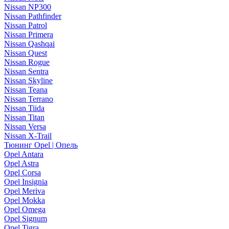
Nissan NP300
Nissan Pathfinder
Nissan Patrol
Nissan Primera
Nissan Qashqai
Nissan Quest
Nissan Rogue
Nissan Sentra
Nissan Skyline
Nissan Teana
Nissan Terrano
Nissan Tiida
Nissan Titan
Nissan Versa
Nissan X-Trail
Тюнинг Opel | Опель
Opel Antara
Opel Astra
Opel Corsa
Opel Insignia
Opel Meriva
Opel Mokka
Opel Omega
Opel Signum
Opel Tigra