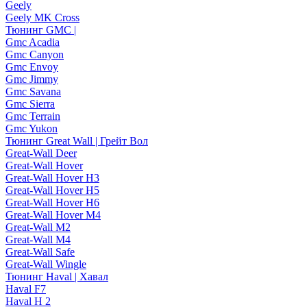
Geely
Geely MK Cross
Тюнинг GMC |
Gmc Acadia
Gmc Canyon
Gmc Envoy
Gmc Jimmy
Gmc Savana
Gmc Sierra
Gmc Terrain
Gmc Yukon
Тюнинг Great Wall | Грейт Вол
Great-Wall Deer
Great-Wall Hover
Great-Wall Hover H3
Great-Wall Hover H5
Great-Wall Hover H6
Great-Wall Hover M4
Great-Wall M2
Great-Wall M4
Great-Wall Safe
Great-Wall Wingle
Тюнинг Haval | Хавал
Haval F7
Haval H 2