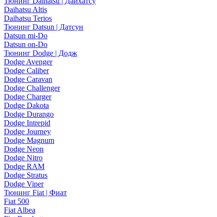
Тюнинг Daihatsu | Дайхатсу
Daihatsu Altis
Daihatsu Terios
Тюнинг Datsun | Датсун
Datsun mi-Do
Datsun on-Do
Тюнинг Dodge | Додж
Dodge Avenger
Dodge Caliber
Dodge Caravan
Dodge Challenger
Dodge Charger
Dodge Dakota
Dodge Durango
Dodge Intrepid
Dodge Journey
Dodge Magnum
Dodge Neon
Dodge Nitro
Dodge RAM
Dodge Stratus
Dodge Viper
Тюнинг Fiat | Фиат
Fiat 500
Fiat Albea