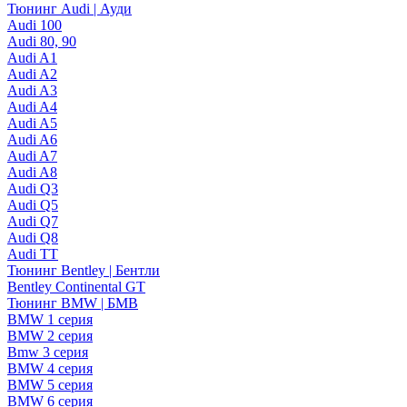
Тюнинг Audi | Ауди
Audi 100
Audi 80, 90
Audi A1
Audi A2
Audi A3
Audi A4
Audi A5
Audi A6
Audi A7
Audi A8
Audi Q3
Audi Q5
Audi Q7
Audi Q8
Audi TT
Тюнинг Bentley | Бентли
Bentley Continental GT
Тюнинг BMW | БМВ
BMW 1 серия
BMW 2 серия
Bmw 3 серия
BMW 4 серия
BMW 5 серия
BMW 6 серия