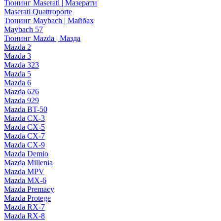
Тюнинг Maserati | Мазерати
Maserati Quattroporte
Тюнинг Maybach | Майбах
Maybach 57
Тюнинг Mazda | Мазда
Mazda 2
Mazda 3
Mazda 323
Mazda 5
Mazda 6
Mazda 626
Mazda 929
Mazda BT-50
Mazda CX-3
Mazda CX-5
Mazda CX-7
Mazda CX-9
Mazda Demio
Mazda Millenia
Mazda MPV
Mazda MX-6
Mazda Premacy
Mazda Protege
Mazda RX-7
Mazda RX-8