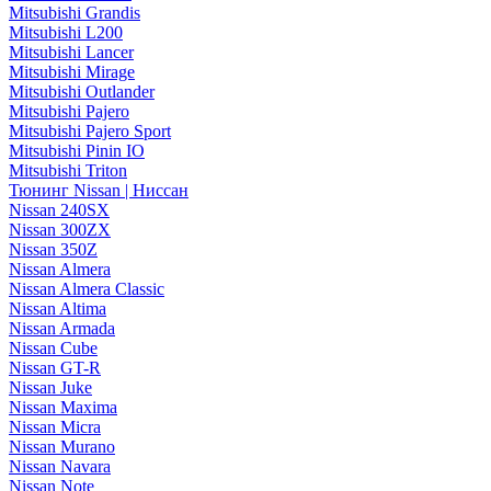
Mitsubishi Grandis
Mitsubishi L200
Mitsubishi Lancer
Mitsubishi Mirage
Mitsubishi Outlander
Mitsubishi Pajero
Mitsubishi Pajero Sport
Mitsubishi Pinin IO
Mitsubishi Triton
Тюнинг Nissan | Ниссан
Nissan 240SX
Nissan 300ZX
Nissan 350Z
Nissan Almera
Nissan Almera Classic
Nissan Altima
Nissan Armada
Nissan Cube
Nissan GT-R
Nissan Juke
Nissan Maxima
Nissan Micra
Nissan Murano
Nissan Navara
Nissan Note