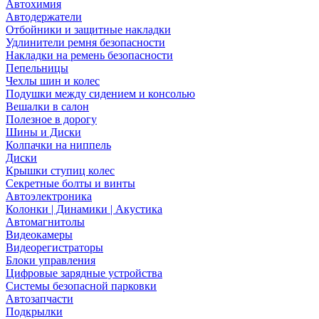
Автохимия
Автодержатели
Отбойники и защитные накладки
Удлинители ремня безопасности
Накладки на ремень безопасности
Пепельницы
Чехлы шин и колес
Подушки между сидением и консолью
Вешалки в салон
Полезное в дорогу
Шины и Диски
Колпачки на ниппель
Диски
Крышки ступиц колес
Секретные болты и винты
Автоэлектроника
Колонки | Динамики | Акустика
Автомагнитолы
Видеокамеры
Видеорегистраторы
Блоки управления
Цифровые зарядные устройства
Системы безопасной парковки
Автозапчасти
Подкрылки