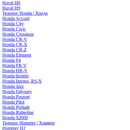
Haval H6
Haval H9
Тюнинг Honda | Хонда
Honda Accord
Honda City
Honda Civic
Honda Crosstour
Honda CR-V
Honda CR-X
Honda CR-Z
Honda Element
Honda Fit
Honda FR-V
Honda HR-V
Honda Insight
Honda Integra, RS-X
Honda Jazz
Honda Odyssey
Honda Pasport
Honda Pilot
Honda Prelude
Honda Ridgeline
Honda S2000
Тюнинг Hummer | Хаммер
Hummer H2