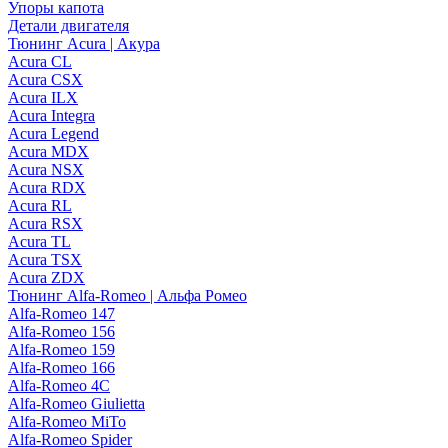
Упоры капота
Детали двигателя
Тюнинг Acura | Акура
Acura CL
Acura CSX
Acura ILX
Acura Integra
Acura Legend
Acura MDX
Acura NSX
Acura RDX
Acura RL
Acura RSX
Acura TL
Acura TSX
Acura ZDX
Тюнинг Alfa-Romeo | Альфа Ромео
Alfa-Romeo 147
Alfa-Romeo 156
Alfa-Romeo 159
Alfa-Romeo 166
Alfa-Romeo 4C
Alfa-Romeo Giulietta
Alfa-Romeo MiTo
Alfa-Romeo Spider