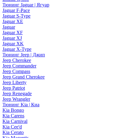
Тюнинг Jaguar | Ягуар
Jaguar F-Pace
Jaguar S-Type
Jaguar XE
Jaguar
Jaguar XF
Jaguar XJ
Jaguar XK
Jaguar X-Type
Тюнинг Jeep | Джип
Jeep Cherokee
Jeep Commander
Jeep Compass
Jeep Grand Cherokee
Jeep Liberty
Jeep Patriot
Jeep Renegade
Jeep Wrangler
Тюнинг Kia | Киа
Kia Bongo
Kia Carens
Kia Carnival
Kia Cee'd
Kia Cerato
Kia Magentis