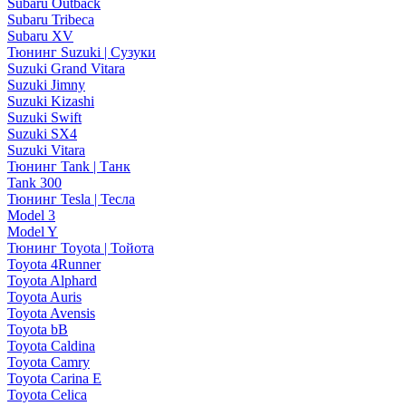
Subaru Outback
Subaru Tribeca
Subaru XV
Тюнинг Suzuki | Сузуки
Suzuki Grand Vitara
Suzuki Jimny
Suzuki Kizashi
Suzuki Swift
Suzuki SX4
Suzuki Vitara
Тюнинг Tank | Танк
Tank 300
Тюнинг Tesla | Тесла
Model 3
Model Y
Тюнинг Toyota | Тойота
Toyota 4Runner
Toyota Alphard
Toyota Auris
Toyota Avensis
Toyota bB
Toyota Caldina
Toyota Camry
Toyota Carina E
Toyota Celica