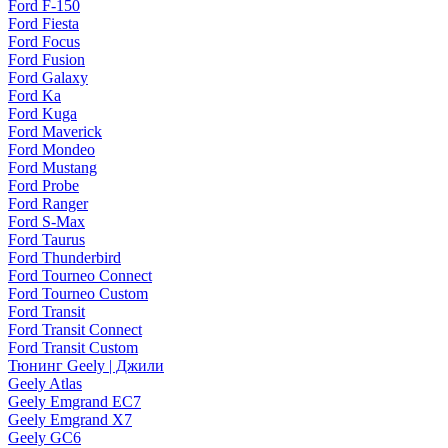
Ford F-150
Ford Fiesta
Ford Focus
Ford Fusion
Ford Galaxy
Ford Ka
Ford Kuga
Ford Maverick
Ford Mondeo
Ford Mustang
Ford Probe
Ford Ranger
Ford S-Max
Ford Taurus
Ford Thunderbird
Ford Tourneo Connect
Ford Tourneo Custom
Ford Transit
Ford Transit Connect
Ford Transit Custom
Тюнинг Geely | Джили
Geely Atlas
Geely Emgrand EC7
Geely Emgrand X7
Geely GC6