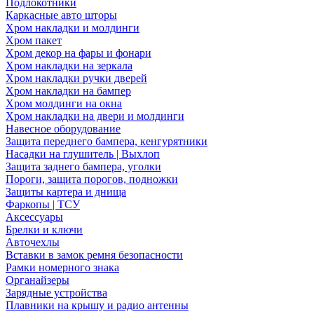
Подлокотники
Каркасные авто шторы
Хром накладки и молдинги
Хром пакет
Хром декор на фары и фонари
Хром накладки на зеркала
Хром накладки ручки дверей
Хром накладки на бампер
Хром молдинги на окна
Хром накладки на двери и молдинги
Навесное оборудование
Защита переднего бампера, кенгурятники
Насадки на глушитель | Выхлоп
Защита заднего бампера, уголки
Пороги, защита порогов, подножки
Защиты картера и днища
Фаркопы | ТСУ
Аксессуары
Брелки и ключи
Авточехлы
Вставки в замок ремня безопасности
Рамки номерного знака
Органайзеры
Зарядные устройства
Плавники на крышу и радио антенны