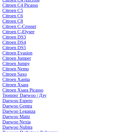
Citroen C4 Picasso
Citroen C5
Citroen C6
Citroen C8
Citroen C-Crosser
Citroen C-Elysee
Citroen DS3
Citroen DS4
Citroen DS5
Citroen Evasion
Citroen Jumper
Citroen Jumpy
Citroen Nemo
Citroen Saxo
Citroen Xantia
Citroen Xsara
Citroen Xsara Picasso
Тюнинг Daewoo | Дэу
Daewoo Espero
Daewoo Gentra
Daewoo Leganza
Daewoo Matiz
Daewoo Nexia
Daewoo Nubira