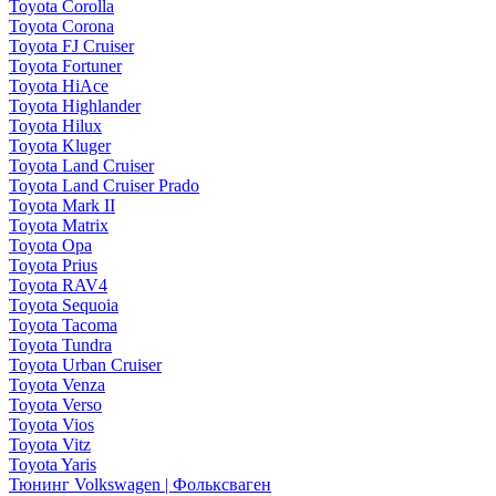
Toyota Corolla
Toyota Corona
Toyota FJ Cruiser
Toyota Fortuner
Toyota HiAce
Toyota Highlander
Toyota Hilux
Toyota Kluger
Toyota Land Cruiser
Toyota Land Cruiser Prado
Toyota Mark II
Toyota Matrix
Toyota Opa
Toyota Prius
Toyota RAV4
Toyota Sequoia
Toyota Tacoma
Toyota Tundra
Toyota Urban Cruiser
Toyota Venza
Toyota Verso
Toyota Vios
Toyota Vitz
Toyota Yaris
Тюнинг Volkswagen | Фольксваген