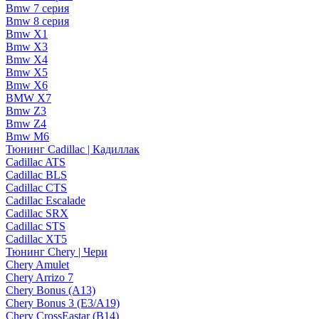
Bmw 7 серия
Bmw 8 серия
Bmw X1
Bmw X3
Bmw X4
Bmw X5
Bmw X6
BMW X7
Bmw Z3
Bmw Z4
Bmw М6
Тюнинг Cadillac | Кадиллак
Cadillac ATS
Cadillac BLS
Cadillac CTS
Cadillac Escalade
Cadillac SRX
Cadillac STS
Cadillac XT5
Тюнинг Chery | Чери
Chery Amulet
Chery Arrizo 7
Chery Bonus (A13)
Chery Bonus 3 (E3/A19)
Chery CrossEastar (B14)