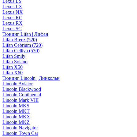
Lexus LS
Lexus LX
Lexus NX
Lexus RC
Lexus RX
Lexus SC
Тюнинг Lifan | Лифан
Lifan Breez (520)
Lifan Cebrium (720)
Lifan Celliya (530)
Lifan Smily
Lifan Solano
Lifan X50
Lifan X60
Тюнинг Lincoln | Линкольн
Lincoln Aviator
Lincoln Blackwood
Lincoln Continental
Lincoln Mark VIII
Lincoln MKS
Lincoln MKT
Lincoln MKX
Lincoln MKZ
Lincoln Navigator
Lincoln Town Car