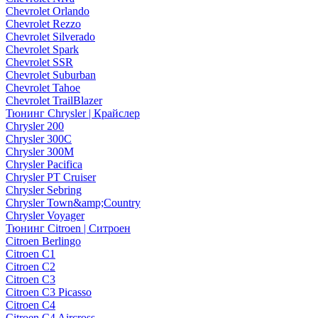
Chevrolet Orlando
Chevrolet Rezzo
Chevrolet Silverado
Chevrolet Spark
Chevrolet SSR
Chevrolet Suburban
Chevrolet Tahoe
Chevrolet TrailBlazer
Тюнинг Chrysler | Крайслер
Chrysler 200
Chrysler 300C
Chrysler 300M
Chrysler Pacifica
Chrysler PT Cruiser
Chrysler Sebring
Chrysler Town&amp;Country
Chrysler Voyager
Тюнинг Citroen | Ситроен
Citroen Berlingo
Citroen C1
Citroen C2
Citroen C3
Citroen C3 Picasso
Citroen C4
Citroen C4 Aircross