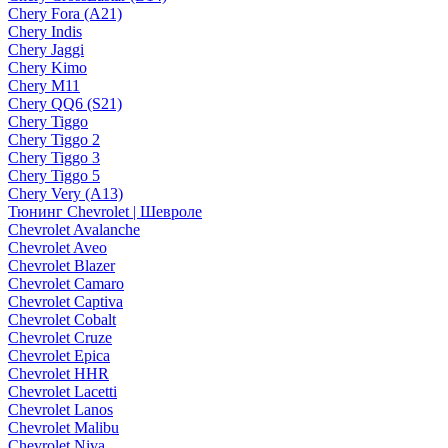
Chery Fora (A21)
Chery Indis
Chery Jaggi
Chery Kimo
Chery M11
Chery QQ6 (S21)
Chery Tiggo
Chery Tiggo 2
Chery Tiggo 3
Chery Tiggo 5
Chery Very (A13)
Тюнинг Chevrolet | Шевроле
Chevrolet Avalanche
Chevrolet Aveo
Chevrolet Blazer
Chevrolet Camaro
Chevrolet Captiva
Chevrolet Cobalt
Chevrolet Cruze
Chevrolet Epica
Chevrolet HHR
Chevrolet Lacetti
Chevrolet Lanos
Chevrolet Malibu
Chevrolet Niva