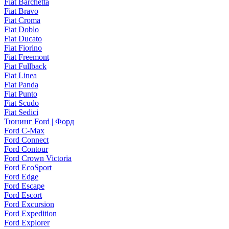
Fiat Barchetta
Fiat Bravo
Fiat Croma
Fiat Doblo
Fiat Ducato
Fiat Fiorino
Fiat Freemont
Fiat Fullback
Fiat Linea
Fiat Panda
Fiat Punto
Fiat Scudo
Fiat Sedici
Тюнинг Ford | Форд
Ford C-Max
Ford Connect
Ford Contour
Ford Crown Victoria
Ford EcoSport
Ford Edge
Ford Escape
Ford Escort
Ford Excursion
Ford Expedition
Ford Explorer