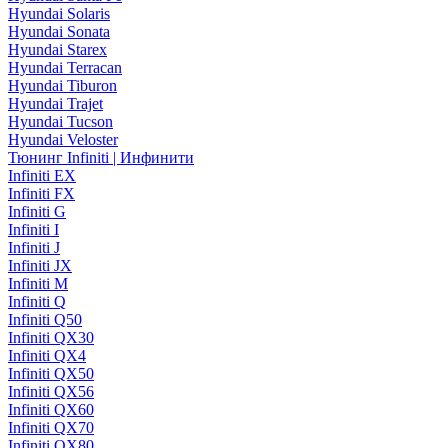
Hyundai Solaris
Hyundai Sonata
Hyundai Starex
Hyundai Terracan
Hyundai Tiburon
Hyundai Trajet
Hyundai Tucson
Hyundai Veloster
Тюнинг Infiniti | Инфинити
Infiniti EX
Infiniti FX
Infiniti G
Infiniti I
Infiniti J
Infiniti JX
Infiniti M
Infiniti Q
Infiniti Q50
Infiniti QX30
Infiniti QX4
Infiniti QX50
Infiniti QX56
Infiniti QX60
Infiniti QX70
Infiniti QX80