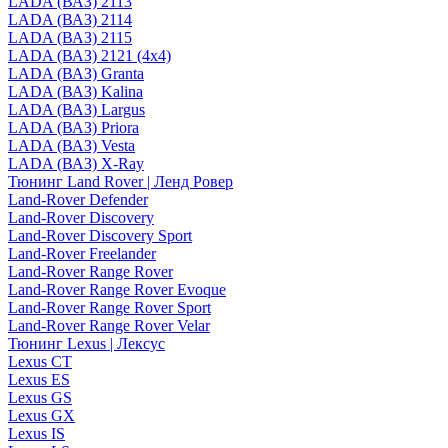
LADA (ВАЗ) 2113
LADA (ВАЗ) 2114
LADA (ВАЗ) 2115
LADA (ВАЗ) 2121 (4x4)
LADA (ВАЗ) Granta
LADA (ВАЗ) Kalina
LADA (ВАЗ) Largus
LADA (ВАЗ) Priora
LADA (ВАЗ) Vesta
LADA (ВАЗ) X-Ray
Тюнинг Land Rover | Ленд Ровер
Land-Rover Defender
Land-Rover Discovery
Land-Rover Discovery Sport
Land-Rover Freelander
Land-Rover Range Rover
Land-Rover Range Rover Evoque
Land-Rover Range Rover Sport
Land-Rover Range Rover Velar
Тюнинг Lexus | Лексус
Lexus CT
Lexus ES
Lexus GS
Lexus GX
Lexus IS