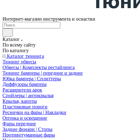
Интернет-магазин инструмента и оснастки
Каталог
По всему сайту
По каталогу
Каталог тюнинга
Тюнинг обвесы
Обвесы | Комплекты рестайлинга
Тюнинг бамперы | передние и задние
Юбка бампера | Сплиттеры
Диффузоры бампера
Расширители арок
Спойлеры | антикрылья
Крылья, капоты
Пластиковые пороги
Реснички на фары | Накладки
Оптика и освещение
Фары передние
Задние фонари | Стопы
Противотуманные фары