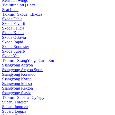
Renault Twingo
Тюнинг Seat | Сеат
Seat Leon
Тюнинг Skoda | Шкода
Skoda Fabia
Skoda Favorit
Skoda Felicia
Skoda Kodiaq
Skoda Octavia
Skoda Rapid
Skoda Roomster
Skoda Superb
Skoda Yeti
Тюнинг SsangYong | Санг Енг
Ssangyong Actyon
Ssangyong Actyon Sport
Ssangyong Korando
Ssangyong Kyron
Ssangyong Musso
Ssangyong Rexton
Ssangyong Stavic
Тюнинг Subaru | Субару
Subaru Forester
Subaru Impreza
Subaru Legacy