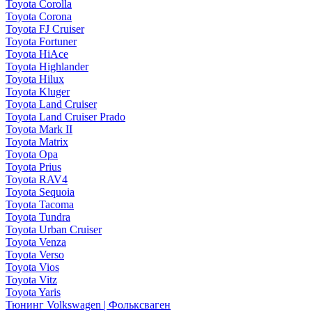
Toyota Corolla
Toyota Corona
Toyota FJ Cruiser
Toyota Fortuner
Toyota HiAce
Toyota Highlander
Toyota Hilux
Toyota Kluger
Toyota Land Cruiser
Toyota Land Cruiser Prado
Toyota Mark II
Toyota Matrix
Toyota Opa
Toyota Prius
Toyota RAV4
Toyota Sequoia
Toyota Tacoma
Toyota Tundra
Toyota Urban Cruiser
Toyota Venza
Toyota Verso
Toyota Vios
Toyota Vitz
Toyota Yaris
Тюнинг Volkswagen | Фольксваген