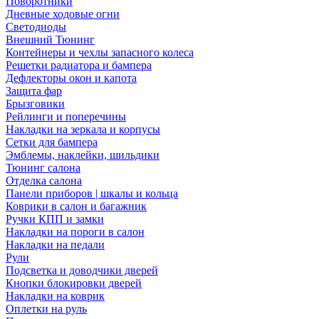
Поворотники
Дневные ходовые огни
Светодиоды
Внешний Тюнинг
Контейнеры и чехлы запасного колеса
Решетки радиатора и бампера
Дефлекторы окон и капота
Защита фар
Брызговики
Рейлинги и поперечины
Накладки на зеркала и корпусы
Сетки для бампера
Эмблемы, наклейки, шильдики
Тюнинг салона
Отделка салона
Панели приборов | шкалы и кольца
Коврики в салон и багажник
Ручки КПП и замки
Накладки на пороги в салон
Накладки на педали
Рули
Подсветка и доводчики дверей
Кнопки блокировки дверей
Накладки на коврик
Оплетки на руль