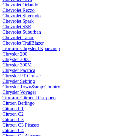
Chevrolet Orlando
Chevrolet Rezzo
Chevrolet Silverado
Chevrolet Spark
Chevrolet SSR
Chevrolet Suburban
Chevrolet Tahoe
Chevrolet TrailBlazer
Тюнинг Chrysler | Крайслер
Chrysler 200
Chrysler 300C
Chrysler 300M
Chrysler Pacifica
Chrysler PT Cruiser
Chrysler Sebring
Chrysler Town&amp;Country
Chrysler Voyager
Тюнинг Citroen | Ситроен
Citroen Berlingo
Citroen C1
Citroen C2
Citroen C3
Citroen C3 Picasso
Citroen C4
Citroen C4 Aircross