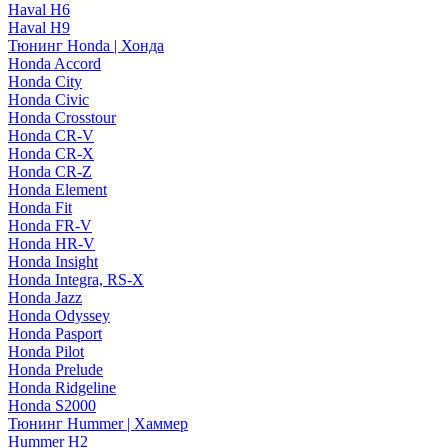
Haval H6
Haval H9
Тюнинг Honda | Хонда
Honda Accord
Honda City
Honda Civic
Honda Crosstour
Honda CR-V
Honda CR-X
Honda CR-Z
Honda Element
Honda Fit
Honda FR-V
Honda HR-V
Honda Insight
Honda Integra, RS-X
Honda Jazz
Honda Odyssey
Honda Pasport
Honda Pilot
Honda Prelude
Honda Ridgeline
Honda S2000
Тюнинг Hummer | Хаммер
Hummer H2