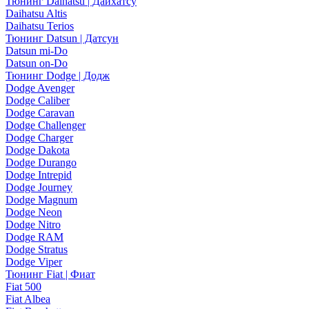
Тюнинг Daihatsu | Дайхатсу
Daihatsu Altis
Daihatsu Terios
Тюнинг Datsun | Датсун
Datsun mi-Do
Datsun on-Do
Тюнинг Dodge | Додж
Dodge Avenger
Dodge Caliber
Dodge Caravan
Dodge Challenger
Dodge Charger
Dodge Dakota
Dodge Durango
Dodge Intrepid
Dodge Journey
Dodge Magnum
Dodge Neon
Dodge Nitro
Dodge RAM
Dodge Stratus
Dodge Viper
Тюнинг Fiat | Фиат
Fiat 500
Fiat Albea