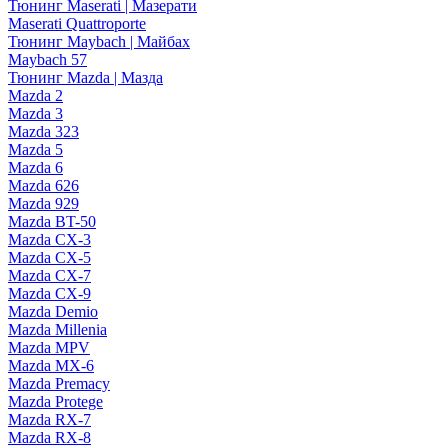
Тюнинг Maserati | Мазерати
Maserati Quattroporte
Тюнинг Maybach | Майбах
Maybach 57
Тюнинг Mazda | Мазда
Mazda 2
Mazda 3
Mazda 323
Mazda 5
Mazda 6
Mazda 626
Mazda 929
Mazda BT-50
Mazda CX-3
Mazda CX-5
Mazda CX-7
Mazda CX-9
Mazda Demio
Mazda Millenia
Mazda MPV
Mazda MX-6
Mazda Premacy
Mazda Protege
Mazda RX-7
Mazda RX-8