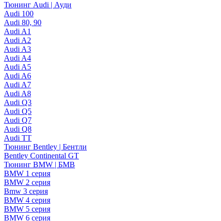
Тюнинг Audi | Ауди
Audi 100
Audi 80, 90
Audi A1
Audi A2
Audi A3
Audi A4
Audi A5
Audi A6
Audi A7
Audi A8
Audi Q3
Audi Q5
Audi Q7
Audi Q8
Audi TT
Тюнинг Bentley | Бентли
Bentley Continental GT
Тюнинг BMW | БМВ
BMW 1 серия
BMW 2 серия
Bmw 3 серия
BMW 4 серия
BMW 5 серия
BMW 6 серия