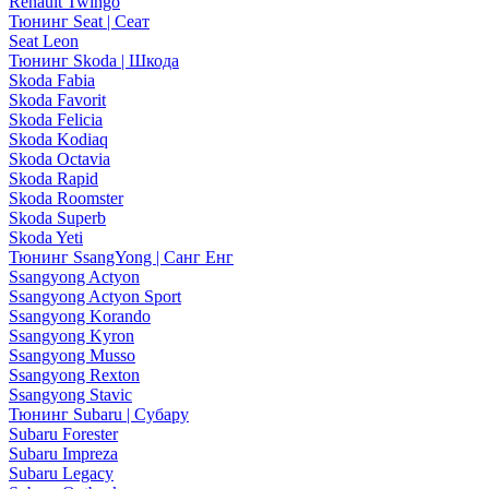
Renault Twingo
Тюнинг Seat | Сеат
Seat Leon
Тюнинг Skoda | Шкода
Skoda Fabia
Skoda Favorit
Skoda Felicia
Skoda Kodiaq
Skoda Octavia
Skoda Rapid
Skoda Roomster
Skoda Superb
Skoda Yeti
Тюнинг SsangYong | Санг Енг
Ssangyong Actyon
Ssangyong Actyon Sport
Ssangyong Korando
Ssangyong Kyron
Ssangyong Musso
Ssangyong Rexton
Ssangyong Stavic
Тюнинг Subaru | Субару
Subaru Forester
Subaru Impreza
Subaru Legacy