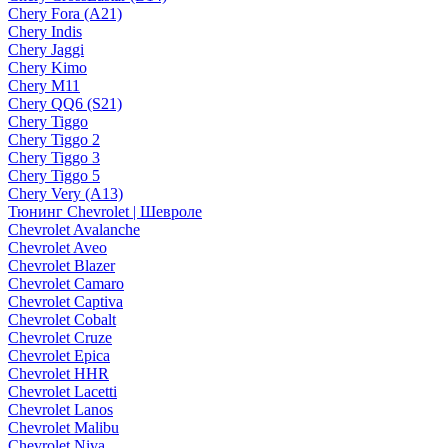
Chery Fora (A21)
Chery Indis
Chery Jaggi
Chery Kimo
Chery M11
Chery QQ6 (S21)
Chery Tiggo
Chery Tiggo 2
Chery Tiggo 3
Chery Tiggo 5
Chery Very (A13)
Тюнинг Chevrolet | Шевроле
Chevrolet Avalanche
Chevrolet Aveo
Chevrolet Blazer
Chevrolet Camaro
Chevrolet Captiva
Chevrolet Cobalt
Chevrolet Cruze
Chevrolet Epica
Chevrolet HHR
Chevrolet Lacetti
Chevrolet Lanos
Chevrolet Malibu
Chevrolet Niva