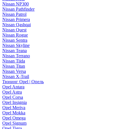
Nissan NP300
Nissan Pathfinder
Nissan Patrol
Nissan Primera
Nissan Qashqai
Nissan Quest
Nissan Rogue
Nissan Sentra
Nissan Skyline
Nissan Teana
Nissan Terrano
Nissan Tiida
Nissan Titan
Nissan Versa
Nissan X-Trail
Тюнинг Opel | Опель
Opel Antara
Opel Astra
Opel Corsa
Opel Insignia
Opel Meriva
Opel Mokka
Opel Omega
Opel Signum
Opel Tigra