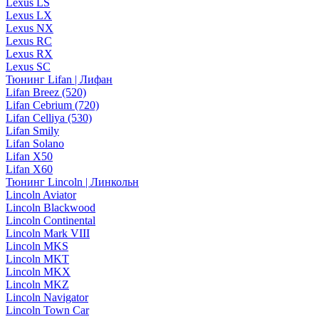
Lexus LS
Lexus LX
Lexus NX
Lexus RC
Lexus RX
Lexus SC
Тюнинг Lifan | Лифан
Lifan Breez (520)
Lifan Cebrium (720)
Lifan Celliya (530)
Lifan Smily
Lifan Solano
Lifan X50
Lifan X60
Тюнинг Lincoln | Линкольн
Lincoln Aviator
Lincoln Blackwood
Lincoln Continental
Lincoln Mark VIII
Lincoln MKS
Lincoln MKT
Lincoln MKX
Lincoln MKZ
Lincoln Navigator
Lincoln Town Car