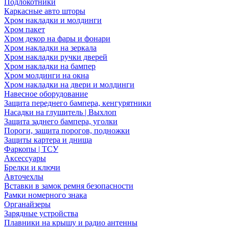
Подлокотники
Каркасные авто шторы
Хром накладки и молдинги
Хром пакет
Хром декор на фары и фонари
Хром накладки на зеркала
Хром накладки ручки дверей
Хром накладки на бампер
Хром молдинги на окна
Хром накладки на двери и молдинги
Навесное оборудование
Защита переднего бампера, кенгурятники
Насадки на глушитель | Выхлоп
Защита заднего бампера, уголки
Пороги, защита порогов, подножки
Защиты картера и днища
Фаркопы | ТСУ
Аксессуары
Брелки и ключи
Авточехлы
Вставки в замок ремня безопасности
Рамки номерного знака
Органайзеры
Зарядные устройства
Плавники на крышу и радио антенны