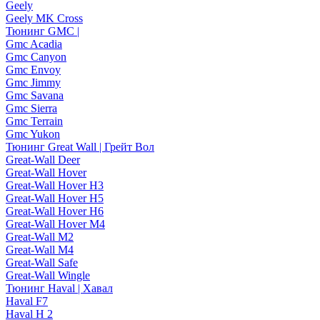
Geely
Geely MK Cross
Тюнинг GMC |
Gmc Acadia
Gmc Canyon
Gmc Envoy
Gmc Jimmy
Gmc Savana
Gmc Sierra
Gmc Terrain
Gmc Yukon
Тюнинг Great Wall | Грейт Вол
Great-Wall Deer
Great-Wall Hover
Great-Wall Hover H3
Great-Wall Hover H5
Great-Wall Hover H6
Great-Wall Hover M4
Great-Wall M2
Great-Wall M4
Great-Wall Safe
Great-Wall Wingle
Тюнинг Haval | Хавал
Haval F7
Haval H 2