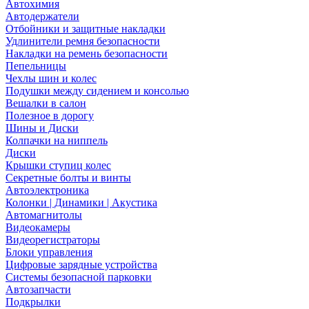
Автохимия
Автодержатели
Отбойники и защитные накладки
Удлинители ремня безопасности
Накладки на ремень безопасности
Пепельницы
Чехлы шин и колес
Подушки между сидением и консолью
Вешалки в салон
Полезное в дорогу
Шины и Диски
Колпачки на ниппель
Диски
Крышки ступиц колес
Секретные болты и винты
Автоэлектроника
Колонки | Динамики | Акустика
Автомагнитолы
Видеокамеры
Видеорегистраторы
Блоки управления
Цифровые зарядные устройства
Системы безопасной парковки
Автозапчасти
Подкрылки