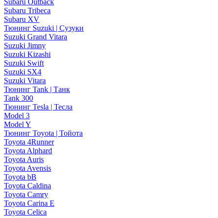
Subaru Outback
Subaru Tribeca
Subaru XV
Тюнинг Suzuki | Сузуки
Suzuki Grand Vitara
Suzuki Jimny
Suzuki Kizashi
Suzuki Swift
Suzuki SX4
Suzuki Vitara
Тюнинг Tank | Танк
Tank 300
Тюнинг Tesla | Тесла
Model 3
Model Y
Тюнинг Toyota | Тойота
Toyota 4Runner
Toyota Alphard
Toyota Auris
Toyota Avensis
Toyota bB
Toyota Caldina
Toyota Camry
Toyota Carina E
Toyota Celica