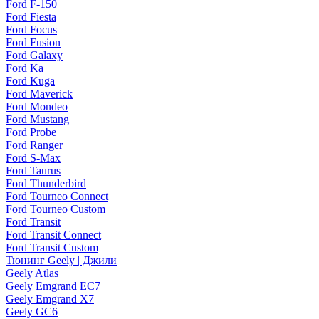
Ford F-150
Ford Fiesta
Ford Focus
Ford Fusion
Ford Galaxy
Ford Ka
Ford Kuga
Ford Maverick
Ford Mondeo
Ford Mustang
Ford Probe
Ford Ranger
Ford S-Max
Ford Taurus
Ford Thunderbird
Ford Tourneo Connect
Ford Tourneo Custom
Ford Transit
Ford Transit Connect
Ford Transit Custom
Тюнинг Geely | Джили
Geely Atlas
Geely Emgrand EC7
Geely Emgrand X7
Geely GC6