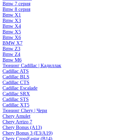
Bmw 7 серия
Bmw 8 серия
Bmw X1
Bmw X3
Bmw X4
Bmw X5
Bmw X6
BMW X7
Bmw Z3
Bmw Z4
Bmw М6
Тюнинг Cadillac | Кадиллак
Cadillac ATS
Cadillac BLS
Cadillac CTS
Cadillac Escalade
Cadillac SRX
Cadillac STS
Cadillac XT5
Тюнинг Chery | Чери
Chery Amulet
Chery Arrizo 7
Chery Bonus (A13)
Chery Bonus 3 (E3/A19)
Chery CrossEastar (B14)