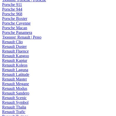
Porsche 911
Porsche 944
Porsche 968
Porsche Boxter
Porsche Cayenne
Porsche Macan
Porsche Panamera
Тюнинг Renault | Рено
Renault Clio
Renault Duster
Renault Fluence
Renault Kangoo
Renault Kaptur
Renault Koleos
Renault Laguna
Renault Latitude
Renault Master
Renault Megane
Renault Modus
Renault Sandero
Renault Scenic
Renault Symbol
Renault Thalia
Renault Trafic