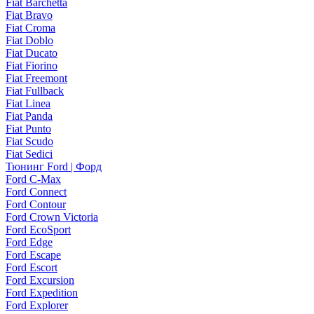
Fiat Barchetta
Fiat Bravo
Fiat Croma
Fiat Doblo
Fiat Ducato
Fiat Fiorino
Fiat Freemont
Fiat Fullback
Fiat Linea
Fiat Panda
Fiat Punto
Fiat Scudo
Fiat Sedici
Тюнинг Ford | Форд
Ford C-Max
Ford Connect
Ford Contour
Ford Crown Victoria
Ford EcoSport
Ford Edge
Ford Escape
Ford Escort
Ford Excursion
Ford Expedition
Ford Explorer