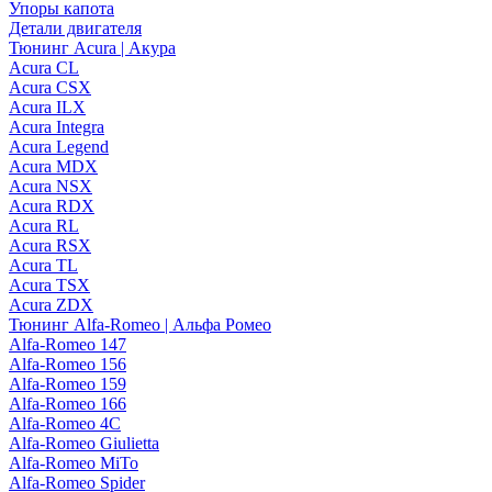
Упоры капота
Детали двигателя
Тюнинг Acura | Акура
Acura CL
Acura CSX
Acura ILX
Acura Integra
Acura Legend
Acura MDX
Acura NSX
Acura RDX
Acura RL
Acura RSX
Acura TL
Acura TSX
Acura ZDX
Тюнинг Alfa-Romeo | Альфа Ромео
Alfa-Romeo 147
Alfa-Romeo 156
Alfa-Romeo 159
Alfa-Romeo 166
Alfa-Romeo 4C
Alfa-Romeo Giulietta
Alfa-Romeo MiTo
Alfa-Romeo Spider