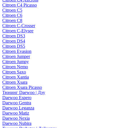
Citroen C4 Picasso
Citroen C5
Citroen C6
Citroen C8
Citroen C-Crosser
Citroen C-Elysee
Citroen DS3
Citroen DS4
Citroen DS5
Citroen Evasion
Citroen Jumper
Citroen Jumpy
Citroen Nemo
Citroen Saxo
Citroen Xantia
Citroen Xsara
Citroen Xsara Picasso
Тюнинг Daewoo | Дэу
Daewoo Espero
Daewoo Gentra
Daewoo Leganza
Daewoo Matiz
Daewoo Nexia
Daewoo Nubira