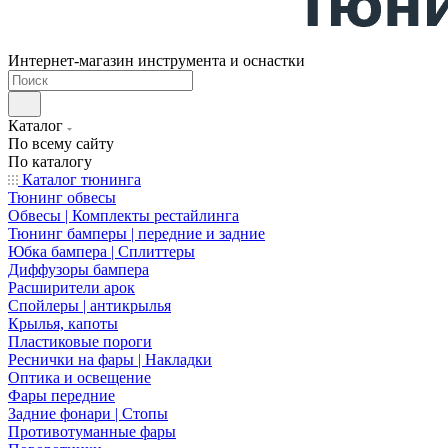
Интернет-магазин инструмента и оснастки
Каталог
По всему сайту
По каталогу
Каталог тюнинга
Тюнинг обвесы
Обвесы | Комплекты рестайлинга
Тюнинг бамперы | передние и задние
Юбка бампера | Сплиттеры
Диффузоры бампера
Расширители арок
Спойлеры | антикрылья
Крылья, капоты
Пластиковые пороги
Реснички на фары | Накладки
Оптика и освещение
Фары передние
Задние фонари | Стопы
Противотуманные фары