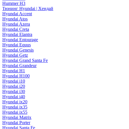
Hummer H3
Тюнинг Hyundai | Хендай
Hyundai Accent
Hyundai Atos
Hyundai Azera
Hyundai Creta
Hyundai Elantra
Hyundai Entourage
Hyundai Equus
Hyundai Genesis
Hyundai Getz
Hyundai Grand Santa Fe
Hyundai Grandeur
Hyundai H1
Hyundai H100
Hyundai i10
Hyundai i20
Hyundai i30
Hyundai i40
Hyundai ix20
Hyundai ix35
Hyundai ix55
Hyundai Matrix
Hyundai Porter
Hyundai Santa Fe