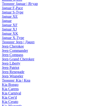
Тюнинг Jaguar | Ягуар
Jaguar F-Pace
Jaguar S-Type
Jaguar XE
Jaguar
Jaguar XF
Jaguar XJ
Jaguar XK
Jaguar X-Type
Тюнинг Jeep | Джип
Jeep Cherokee
Jeep Commander
Jeep Compass
Jeep Grand Cherokee
Jeep Liberty
Jeep Patriot
Jeep Renegade
Jeep Wrangler
Тюнинг Kia | Киа
Kia Bongo
Kia Carens
Kia Carnival
Kia Cee'd
Kia Cerato
Kia Magentis