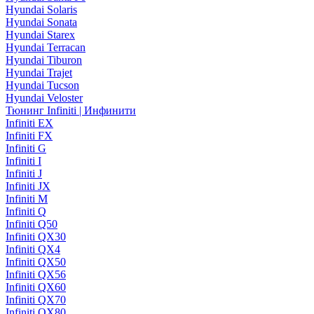
Hyundai Solaris
Hyundai Sonata
Hyundai Starex
Hyundai Terracan
Hyundai Tiburon
Hyundai Trajet
Hyundai Tucson
Hyundai Veloster
Тюнинг Infiniti | Инфинити
Infiniti EX
Infiniti FX
Infiniti G
Infiniti I
Infiniti J
Infiniti JX
Infiniti M
Infiniti Q
Infiniti Q50
Infiniti QX30
Infiniti QX4
Infiniti QX50
Infiniti QX56
Infiniti QX60
Infiniti QX70
Infiniti QX80