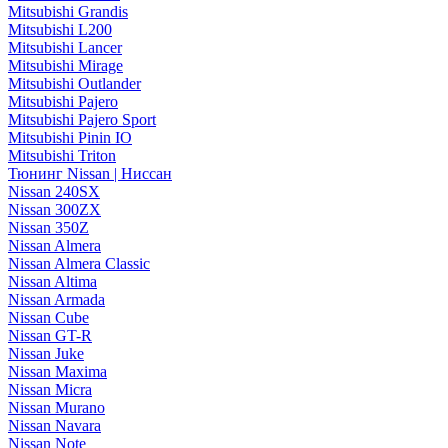
Mitsubishi Grandis
Mitsubishi L200
Mitsubishi Lancer
Mitsubishi Mirage
Mitsubishi Outlander
Mitsubishi Pajero
Mitsubishi Pajero Sport
Mitsubishi Pinin IO
Mitsubishi Triton
Тюнинг Nissan | Ниссан
Nissan 240SX
Nissan 300ZX
Nissan 350Z
Nissan Almera
Nissan Almera Classic
Nissan Altima
Nissan Armada
Nissan Cube
Nissan GT-R
Nissan Juke
Nissan Maxima
Nissan Micra
Nissan Murano
Nissan Navara
Nissan Note