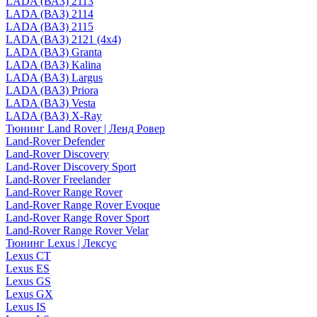
LADA (ВАЗ) 2113
LADA (ВАЗ) 2114
LADA (ВАЗ) 2115
LADA (ВАЗ) 2121 (4x4)
LADA (ВАЗ) Granta
LADA (ВАЗ) Kalina
LADA (ВАЗ) Largus
LADA (ВАЗ) Priora
LADA (ВАЗ) Vesta
LADA (ВАЗ) X-Ray
Тюнинг Land Rover | Ленд Ровер
Land-Rover Defender
Land-Rover Discovery
Land-Rover Discovery Sport
Land-Rover Freelander
Land-Rover Range Rover
Land-Rover Range Rover Evoque
Land-Rover Range Rover Sport
Land-Rover Range Rover Velar
Тюнинг Lexus | Лексус
Lexus CT
Lexus ES
Lexus GS
Lexus GX
Lexus IS