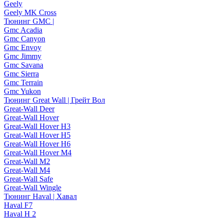
Geely
Geely MK Cross
Тюнинг GMC |
Gmc Acadia
Gmc Canyon
Gmc Envoy
Gmc Jimmy
Gmc Savana
Gmc Sierra
Gmc Terrain
Gmc Yukon
Тюнинг Great Wall | Грейт Вол
Great-Wall Deer
Great-Wall Hover
Great-Wall Hover H3
Great-Wall Hover H5
Great-Wall Hover H6
Great-Wall Hover M4
Great-Wall M2
Great-Wall M4
Great-Wall Safe
Great-Wall Wingle
Тюнинг Haval | Хавал
Haval F7
Haval H 2