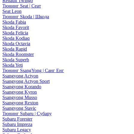
Renault Twingo
Тюнинг Seat | Сеат
Seat Leon
Тюнинг Skoda | Шкода
Skoda Fabia
Skoda Favorit
Skoda Felicia
Skoda Kodiaq
Skoda Octavia
Skoda Rapid
Skoda Roomster
Skoda Superb
Skoda Yeti
Тюнинг SsangYong | Санг Енг
Ssangyong Actyon
Ssangyong Actyon Sport
Ssangyong Korando
Ssangyong Kyron
Ssangyong Musso
Ssangyong Rexton
Ssangyong Stavic
Тюнинг Subaru | Субару
Subaru Forester
Subaru Impreza
Subaru Legacy