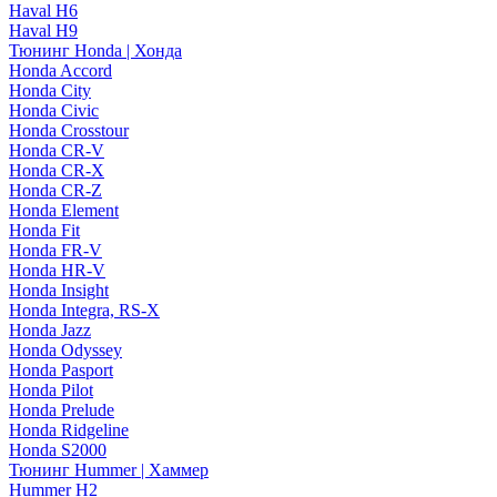
Haval H6
Haval H9
Тюнинг Honda | Хонда
Honda Accord
Honda City
Honda Civic
Honda Crosstour
Honda CR-V
Honda CR-X
Honda CR-Z
Honda Element
Honda Fit
Honda FR-V
Honda HR-V
Honda Insight
Honda Integra, RS-X
Honda Jazz
Honda Odyssey
Honda Pasport
Honda Pilot
Honda Prelude
Honda Ridgeline
Honda S2000
Тюнинг Hummer | Хаммер
Hummer H2