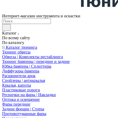
Интернет-магазин инструмента и оснастки
Каталог
По всему сайту
По каталогу
Каталог тюнинга
Тюнинг обвесы
Обвесы | Комплекты рестайлинга
Тюнинг бамперы | передние и задние
Юбка бампера | Сплиттеры
Диффузоры бампера
Расширители арок
Спойлеры | антикрылья
Крылья, капоты
Пластиковые пороги
Реснички на фары | Накладки
Оптика и освещение
Фары передние
Задние фонари | Стопы
Противотуманные фары