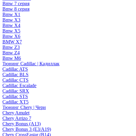
Bmw 7 серия
Bmw 8 серия
Bmw X1
Bmw X3
Bmw X4
Bmw X5
Bmw X6
BMW X7
Bmw Z3
Bmw Z4
Bmw М6
Тюнинг Cadillac | Кадиллак
Cadillac ATS
Cadillac BLS
Cadillac CTS
Cadillac Escalade
Cadillac SRX
Cadillac STS
Cadillac XT5
Тюнинг Chery | Чери
Chery Amulet
Chery Arrizo 7
Chery Bonus (A13)
Chery Bonus 3 (E3/A19)
Chery CrossEastar (B14)