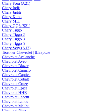
Chery Fora (A21)
Chery Indis
Chery Jaggi
Chery Kimo
Chery M11
Chery QQ6 (S21)
Chery Tiggo
Chery Tiggo 2
Chery Tiggo 3
Chery Tiggo 5
Chery Very (A13)
Тюнинг Chevrolet | Шевроле
Chevrolet Avalanche
Chevrolet Aveo
Chevrolet Blazer
Chevrolet Camaro
Chevrolet Captiva
Chevrolet Cobalt
Chevrolet Cruze
Chevrolet Epica
Chevrolet HHR
Chevrolet Lacetti
Chevrolet Lanos
Chevrolet Malibu
Chevrolet Niva