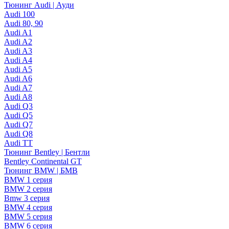
Тюнинг Audi | Ауди
Audi 100
Audi 80, 90
Audi A1
Audi A2
Audi A3
Audi A4
Audi A5
Audi A6
Audi A7
Audi A8
Audi Q3
Audi Q5
Audi Q7
Audi Q8
Audi TT
Тюнинг Bentley | Бентли
Bentley Continental GT
Тюнинг BMW | БМВ
BMW 1 серия
BMW 2 серия
Bmw 3 серия
BMW 4 серия
BMW 5 серия
BMW 6 серия