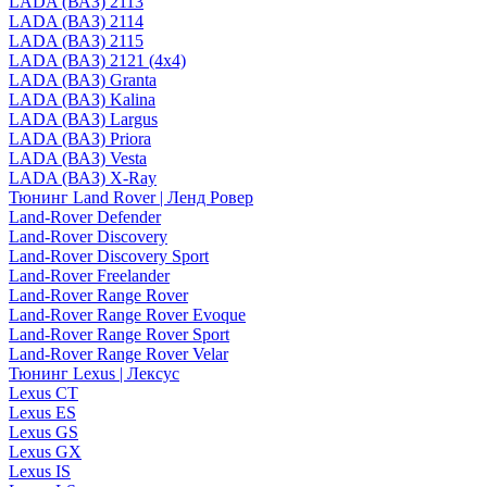
LADA (ВАЗ) 2113
LADA (ВАЗ) 2114
LADA (ВАЗ) 2115
LADA (ВАЗ) 2121 (4x4)
LADA (ВАЗ) Granta
LADA (ВАЗ) Kalina
LADA (ВАЗ) Largus
LADA (ВАЗ) Priora
LADA (ВАЗ) Vesta
LADA (ВАЗ) X-Ray
Тюнинг Land Rover | Ленд Ровер
Land-Rover Defender
Land-Rover Discovery
Land-Rover Discovery Sport
Land-Rover Freelander
Land-Rover Range Rover
Land-Rover Range Rover Evoque
Land-Rover Range Rover Sport
Land-Rover Range Rover Velar
Тюнинг Lexus | Лексус
Lexus CT
Lexus ES
Lexus GS
Lexus GX
Lexus IS