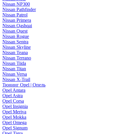
Nissan NP300
Nissan Pathfinder
Nissan Patrol
Nissan Primera
Nissan Qashqai
Nissan Quest
Nissan Rogue
Nissan Sentra
Nissan Skyline
Nissan Teana
Nissan Terrano
Nissan Tiida
Nissan Titan
Nissan Versa
Nissan X-Trail
Тюнинг Opel | Опель
Opel Antara
Opel Astra
Opel Corsa
Opel Insignia
Opel Meriva
Opel Mokka
Opel Omega
Opel Signum
Opel Tigra