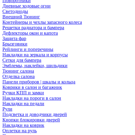
Поворотники
Дневные ходовые огни
Светодиоды
Внешний Тюнинг
Контейнеры и чехлы запасного колеса
Решетки радиатора и бампера
Дефлекторы окон и капота
Защита фар
Брызговики
Рейлинги и поперечины
Накладки на зеркала и корпусы
Сетки для бампера
Эмблемы, наклейки, шильдики
Тюнинг салона
Отделка салона
Панели приборов | шкалы и кольца
Коврики в салон и багажник
Ручки КПП и замки
Накладки на пороги в салон
Накладки на педали
Рули
Подсветка и доводчики дверей
Кнопки блокировки дверей
Накладки на коврик
Оплетки на руль