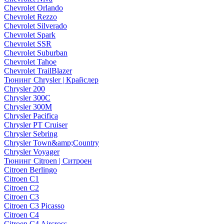
Chevrolet Orlando
Chevrolet Rezzo
Chevrolet Silverado
Chevrolet Spark
Chevrolet SSR
Chevrolet Suburban
Chevrolet Tahoe
Chevrolet TrailBlazer
Тюнинг Chrysler | Крайслер
Chrysler 200
Chrysler 300C
Chrysler 300M
Chrysler Pacifica
Chrysler PT Cruiser
Chrysler Sebring
Chrysler Town&amp;Country
Chrysler Voyager
Тюнинг Citroen | Ситроен
Citroen Berlingo
Citroen C1
Citroen C2
Citroen C3
Citroen C3 Picasso
Citroen C4
Citroen C4 Aircross