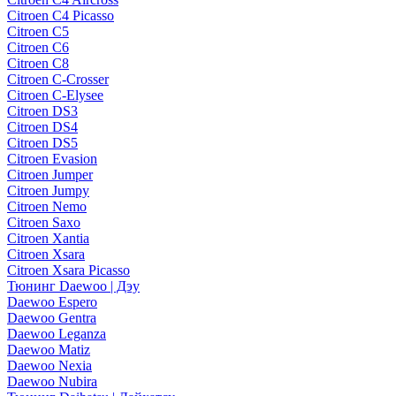
Citroen C4 Picasso
Citroen C5
Citroen C6
Citroen C8
Citroen C-Crosser
Citroen C-Elysee
Citroen DS3
Citroen DS4
Citroen DS5
Citroen Evasion
Citroen Jumper
Citroen Jumpy
Citroen Nemo
Citroen Saxo
Citroen Xantia
Citroen Xsara
Citroen Xsara Picasso
Тюнинг Daewoo | Дэу
Daewoo Espero
Daewoo Gentra
Daewoo Leganza
Daewoo Matiz
Daewoo Nexia
Daewoo Nubira