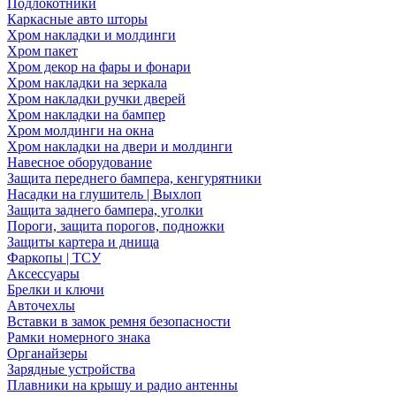
Подлокотники
Каркасные авто шторы
Хром накладки и молдинги
Хром пакет
Хром декор на фары и фонари
Хром накладки на зеркала
Хром накладки ручки дверей
Хром накладки на бампер
Хром молдинги на окна
Хром накладки на двери и молдинги
Навесное оборудование
Защита переднего бампера, кенгурятники
Насадки на глушитель | Выхлоп
Защита заднего бампера, уголки
Пороги, защита порогов, подножки
Защиты картера и днища
Фаркопы | ТСУ
Аксессуары
Брелки и ключи
Авточехлы
Вставки в замок ремня безопасности
Рамки номерного знака
Органайзеры
Зарядные устройства
Плавники на крышу и радио антенны