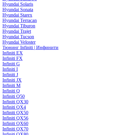
Hyundai Solaris
Hyundai Sonata
Hyundai Starex
Hyundai Terracan
Hyundai Tiburon
Hyundai Trajet
Hyundai Tucson
Hyundai Veloster
Тюнинг Infiniti | Инфинити
Infiniti EX
Infiniti FX
Infiniti G
Infiniti I
Infiniti J
Infiniti JX
Infiniti M
Infiniti Q
Infiniti Q50
Infiniti QX30
Infiniti QX4
Infiniti QX50
Infiniti QX56
Infiniti QX60
Infiniti QX70
Infiniti QX80