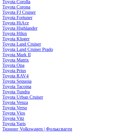
Toyota Corolla
Toyota Corona
Toyota FJ Cruiser
Toyota Fortuner
Toyota HiAce
Toyota Highlander
Toyota Hilux
Toyota Kluger
Toyota Land Cruiser
Toyota Land Cruiser Prado
Toyota Mark II
Toyota Matrix
Toyota Opa
Toyota Prius
Toyota RAV4
Toyota Sequoia
Toyota Tacoma
Toyota Tundra
Toyota Urban Cruiser
Toyota Venza
Toyota Verso
Toyota Vios
Toyota Vitz
Toyota Yaris
Тюнинг Volkswagen | Фольксваген