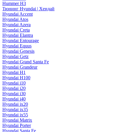
Hummer H3
Тюнинг Hyundai | Хендай
Hyundai Accent
Hyundai Atos
Hyundai Azera
Hyundai Creta
Hyundai Elantra
Hyundai Entourage
Hyundai Equus
Hyundai Genesis
Hyundai Getz
Hyundai Grand Santa Fe
Hyundai Grandeur
Hyundai H1
Hyundai H100
Hyundai i10
Hyundai i20
Hyundai i30
Hyundai i40
Hyundai ix20
Hyundai ix35
Hyundai ix55
Hyundai Matrix
Hyundai Porter
Hyundai Santa Fe