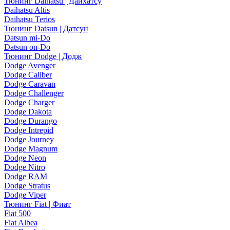
Тюнинг Daihatsu | Дайхатсу
Daihatsu Altis
Daihatsu Terios
Тюнинг Datsun | Датсун
Datsun mi-Do
Datsun on-Do
Тюнинг Dodge | Додж
Dodge Avenger
Dodge Caliber
Dodge Caravan
Dodge Challenger
Dodge Charger
Dodge Dakota
Dodge Durango
Dodge Intrepid
Dodge Journey
Dodge Magnum
Dodge Neon
Dodge Nitro
Dodge RAM
Dodge Stratus
Dodge Viper
Тюнинг Fiat | Фиат
Fiat 500
Fiat Albea