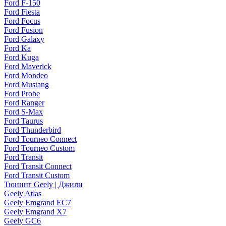
Ford F-150
Ford Fiesta
Ford Focus
Ford Fusion
Ford Galaxy
Ford Ka
Ford Kuga
Ford Maverick
Ford Mondeo
Ford Mustang
Ford Probe
Ford Ranger
Ford S-Max
Ford Taurus
Ford Thunderbird
Ford Tourneo Connect
Ford Tourneo Custom
Ford Transit
Ford Transit Connect
Ford Transit Custom
Тюнинг Geely | Джили
Geely Atlas
Geely Emgrand EC7
Geely Emgrand X7
Geely GC6