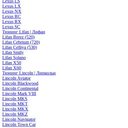
Lexus LS
Lexus LX
Lexus NX
Lexus RC
Lexus RX
Lexus SC
Тюнинг Lifan | Лифан
Lifan Breez (520)
Lifan Cebrium (720)
Lifan Celliya (530)
Lifan Smily
Lifan Solano
Lifan X50
Lifan X60
Тюнинг Lincoln | Линкольн
Lincoln Aviator
Lincoln Blackwood
Lincoln Continental
Lincoln Mark VIII
Lincoln MKS
Lincoln MKT
Lincoln MKX
Lincoln MKZ
Lincoln Navigator
Lincoln Town Car