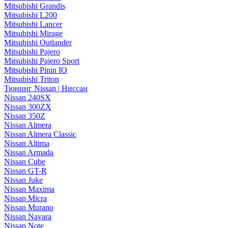
Mitsubishi Grandis
Mitsubishi L200
Mitsubishi Lancer
Mitsubishi Mirage
Mitsubishi Outlander
Mitsubishi Pajero
Mitsubishi Pajero Sport
Mitsubishi Pinin IO
Mitsubishi Triton
Тюнинг Nissan | Ниссан
Nissan 240SX
Nissan 300ZX
Nissan 350Z
Nissan Almera
Nissan Almera Classic
Nissan Altima
Nissan Armada
Nissan Cube
Nissan GT-R
Nissan Juke
Nissan Maxima
Nissan Micra
Nissan Murano
Nissan Navara
Nissan Note