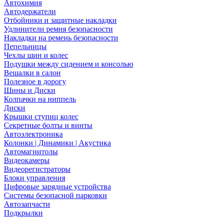
Автохимия
Автодержатели
Отбойники и защитные накладки
Удлинители ремня безопасности
Накладки на ремень безопасности
Пепельницы
Чехлы шин и колес
Подушки между сидением и консолью
Вешалки в салон
Полезное в дорогу
Шины и Диски
Колпачки на ниппель
Диски
Крышки ступиц колес
Секретные болты и винты
Автоэлектроника
Колонки | Динамики | Акустика
Автомагнитолы
Видеокамеры
Видеорегистраторы
Блоки управления
Цифровые зарядные устройства
Системы безопасной парковки
Автозапчасти
Подкрылки