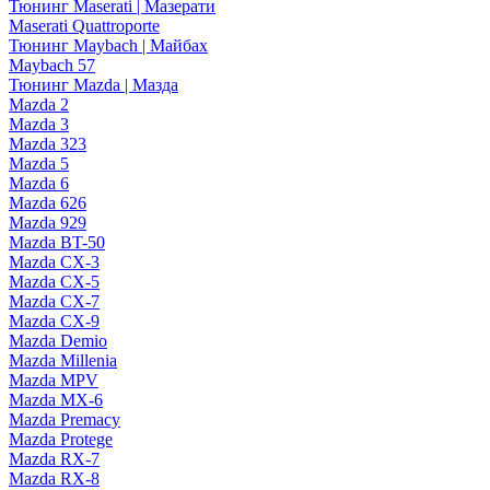
Тюнинг Maserati | Мазерати
Maserati Quattroporte
Тюнинг Maybach | Майбах
Maybach 57
Тюнинг Mazda | Мазда
Mazda 2
Mazda 3
Mazda 323
Mazda 5
Mazda 6
Mazda 626
Mazda 929
Mazda BT-50
Mazda CX-3
Mazda CX-5
Mazda CX-7
Mazda CX-9
Mazda Demio
Mazda Millenia
Mazda MPV
Mazda MX-6
Mazda Premacy
Mazda Protege
Mazda RX-7
Mazda RX-8