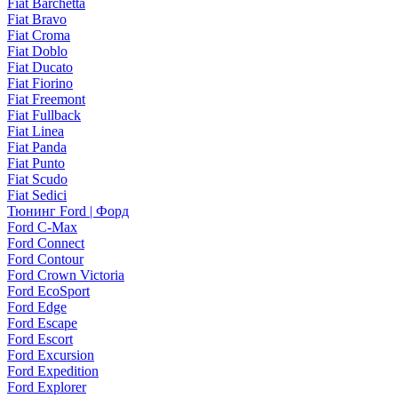
Fiat Barchetta
Fiat Bravo
Fiat Croma
Fiat Doblo
Fiat Ducato
Fiat Fiorino
Fiat Freemont
Fiat Fullback
Fiat Linea
Fiat Panda
Fiat Punto
Fiat Scudo
Fiat Sedici
Тюнинг Ford | Форд
Ford C-Max
Ford Connect
Ford Contour
Ford Crown Victoria
Ford EcoSport
Ford Edge
Ford Escape
Ford Escort
Ford Excursion
Ford Expedition
Ford Explorer