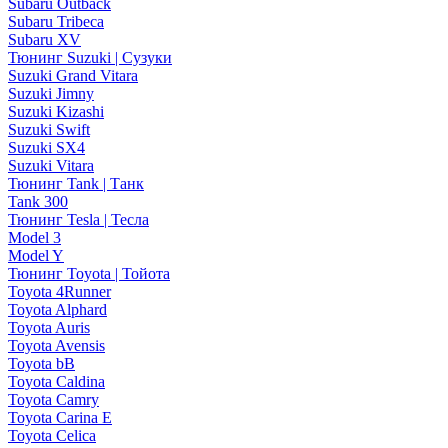
Subaru Outback
Subaru Tribeca
Subaru XV
Тюнинг Suzuki | Сузуки
Suzuki Grand Vitara
Suzuki Jimny
Suzuki Kizashi
Suzuki Swift
Suzuki SX4
Suzuki Vitara
Тюнинг Tank | Танк
Tank 300
Тюнинг Tesla | Тесла
Model 3
Model Y
Тюнинг Toyota | Тойота
Toyota 4Runner
Toyota Alphard
Toyota Auris
Toyota Avensis
Toyota bB
Toyota Caldina
Toyota Camry
Toyota Carina E
Toyota Celica