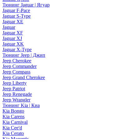
Тюнинг Jaguar | Ягуар
Jaguar F-Pace
Jaguar S-Type
Jaguar XE
Jaguar
Jaguar XF
Jaguar XJ
Jaguar XK
Jaguar X-Type
Тюнинг Jeep | Джип
Jeep Cherokee
Jeep Commander
Jeep Compass
Jeep Grand Cherokee
Jeep Liberty
Jeep Patriot
Jeep Renegade
Jeep Wrangler
Тюнинг Kia | Киа
Kia Bongo
Kia Carens
Kia Carnival
Kia Cee'd
Kia Cerato
Kia Magentis