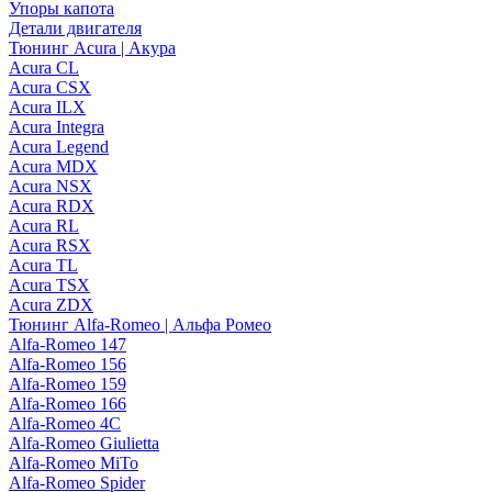
Упоры капота
Детали двигателя
Тюнинг Acura | Акура
Acura CL
Acura CSX
Acura ILX
Acura Integra
Acura Legend
Acura MDX
Acura NSX
Acura RDX
Acura RL
Acura RSX
Acura TL
Acura TSX
Acura ZDX
Тюнинг Alfa-Romeo | Альфа Ромео
Alfa-Romeo 147
Alfa-Romeo 156
Alfa-Romeo 159
Alfa-Romeo 166
Alfa-Romeo 4C
Alfa-Romeo Giulietta
Alfa-Romeo MiTo
Alfa-Romeo Spider