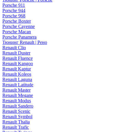
Porsche 911
Porsche 944
Porsche 968
Porsche Boxter
Porsche Cayenne
Porsche Macan
Porsche Panamera
Тюнинг Renault | Рено
Renault Clio
Renault Duster
Renault Fluence
Renault Kangoo
Renault Kaptur
Renault Koleos
Renault Laguna
Renault Latitude
Renault Master
Renault Megane
Renault Modus
Renault Sandero
Renault Scenic
Renault Symbol
Renault Thalia
Renault Trafic