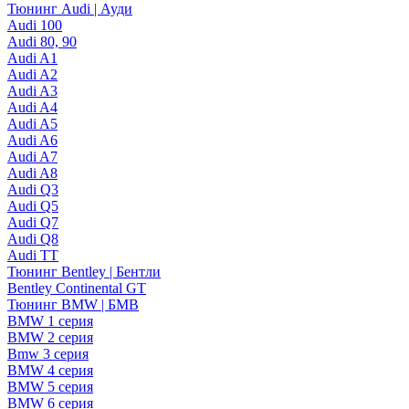
Тюнинг Audi | Ауди
Audi 100
Audi 80, 90
Audi A1
Audi A2
Audi A3
Audi A4
Audi A5
Audi A6
Audi A7
Audi A8
Audi Q3
Audi Q5
Audi Q7
Audi Q8
Audi TT
Тюнинг Bentley | Бентли
Bentley Continental GT
Тюнинг BMW | БМВ
BMW 1 серия
BMW 2 серия
Bmw 3 серия
BMW 4 серия
BMW 5 серия
BMW 6 серия