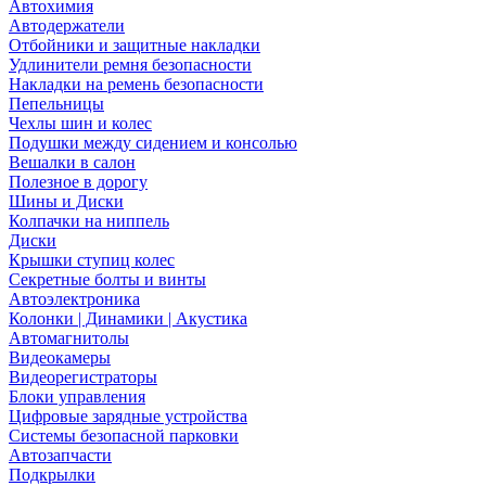
Автохимия
Автодержатели
Отбойники и защитные накладки
Удлинители ремня безопасности
Накладки на ремень безопасности
Пепельницы
Чехлы шин и колес
Подушки между сидением и консолью
Вешалки в салон
Полезное в дорогу
Шины и Диски
Колпачки на ниппель
Диски
Крышки ступиц колес
Секретные болты и винты
Автоэлектроника
Колонки | Динамики | Акустика
Автомагнитолы
Видеокамеры
Видеорегистраторы
Блоки управления
Цифровые зарядные устройства
Системы безопасной парковки
Автозапчасти
Подкрылки