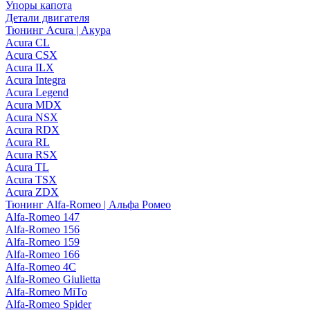
Упоры капота
Детали двигателя
Тюнинг Acura | Акура
Acura CL
Acura CSX
Acura ILX
Acura Integra
Acura Legend
Acura MDX
Acura NSX
Acura RDX
Acura RL
Acura RSX
Acura TL
Acura TSX
Acura ZDX
Тюнинг Alfa-Romeo | Альфа Ромео
Alfa-Romeo 147
Alfa-Romeo 156
Alfa-Romeo 159
Alfa-Romeo 166
Alfa-Romeo 4C
Alfa-Romeo Giulietta
Alfa-Romeo MiTo
Alfa-Romeo Spider