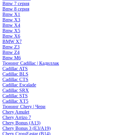
Bmw 7 серия
Bmw 8 серия
Bmw X1
Bmw X3
Bmw X4
Bmw X5
Bmw X6
BMW X7
Bmw Z3
Bmw Z4
Bmw М6
Тюнинг Cadillac | Кадиллак
Cadillac ATS
Cadillac BLS
Cadillac CTS
Cadillac Escalade
Cadillac SRX
Cadillac STS
Cadillac XT5
Тюнинг Chery | Чери
Chery Amulet
Chery Arrizo 7
Chery Bonus (A13)
Chery Bonus 3 (E3/A19)
Chery CrossEastar (B14)