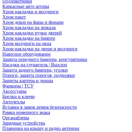
Подлокотники
Каркасные авто шторы
Хром накладки и молдинги
Хром пакет
Хром декор на фары и фонари
Хром накладки на зеркала
Хром накладки ручки дверей
Хром накладки на бампер
Хром молдинги на окна
Хром накладки на двери и молдинги
Навесное оборудование
Защита переднего бампера, кенгурятники
Насадки на глушитель | Выхлоп
Защита заднего бампера, уголки
Пороги, защита порогов, подножки
Защиты картера и днища
Фаркопы | ТСУ
Аксессуары
Брелки и ключи
Авточехлы
Вставки в замок ремня безопасности
Рамки номерного знака
Органайзеры
Зарядные устройства
Плавники на крышу и радио антенны