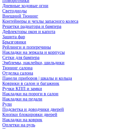
Поворотники
Дневные ходовые огни
Светодиоды
Внешний Тюнинг
Контейнеры и чехлы запасного колеса
Решетки радиатора и бампера
Дефлекторы окон и капота
Защита фар
Брызговики
Рейлинги и поперечины
Накладки на зеркала и корпусы
Сетки для бампера
Эмблемы, наклейки, шильдики
Тюнинг салона
Отделка салона
Панели приборов | шкалы и кольца
Коврики в салон и багажник
Ручки КПП и замки
Накладки на пороги в салон
Накладки на педали
Рули
Подсветка и доводчики дверей
Кнопки блокировки дверей
Накладки на коврик
Оплетки на руль