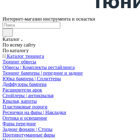
Интернет-магазин инструмента и оснастки
Каталог
По всему сайту
По каталогу
Каталог тюнинга
Тюнинг обвесы
Обвесы | Комплекты рестайлинга
Тюнинг бамперы | передние и задние
Юбка бампера | Сплиттеры
Диффузоры бампера
Расширители арок
Спойлеры | антикрылья
Крылья, капоты
Пластиковые пороги
Реснички на фары | Накладки
Оптика и освещение
Фары передние
Задние фонари | Стопы
Противотуманные фары