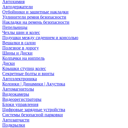
Автохимия
Автодержатели
Отбойники и защитные накладки
Удлинители ремня безопасности
Накладки на ремень безопасности
Пепельницы
Чехлы шин и колес
Подушки между сидением и консолью
Вешалки в салон
Полезное в дорогу
Шины и Диски
Колпачки на ниппель
Диски
Крышки ступиц колес
Секретные болты и винты
Автоэлектроника
Колонки | Динамики | Акустика
Автомагнитолы
Видеокамеры
Видеорегистраторы
Блоки управления
Цифровые зарядные устройства
Системы безопасной парковки
Автозапчасти
Подкрылки