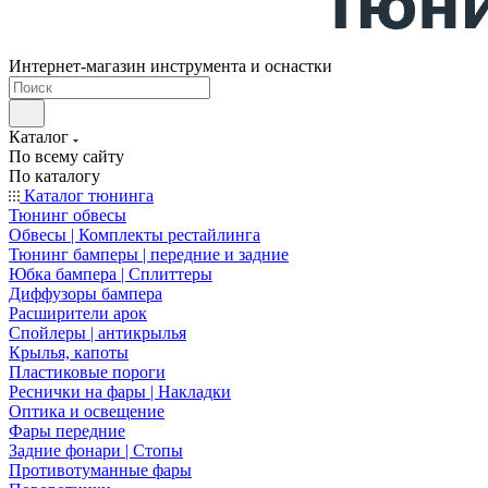
Интернет-магазин инструмента и оснастки
Каталог
По всему сайту
По каталогу
Каталог тюнинга
Тюнинг обвесы
Обвесы | Комплекты рестайлинга
Тюнинг бамперы | передние и задние
Юбка бампера | Сплиттеры
Диффузоры бампера
Расширители арок
Спойлеры | антикрылья
Крылья, капоты
Пластиковые пороги
Реснички на фары | Накладки
Оптика и освещение
Фары передние
Задние фонари | Стопы
Противотуманные фары