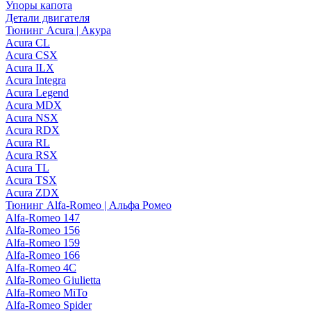
Упоры капота
Детали двигателя
Тюнинг Acura | Акура
Acura CL
Acura CSX
Acura ILX
Acura Integra
Acura Legend
Acura MDX
Acura NSX
Acura RDX
Acura RL
Acura RSX
Acura TL
Acura TSX
Acura ZDX
Тюнинг Alfa-Romeo | Альфа Ромео
Alfa-Romeo 147
Alfa-Romeo 156
Alfa-Romeo 159
Alfa-Romeo 166
Alfa-Romeo 4C
Alfa-Romeo Giulietta
Alfa-Romeo MiTo
Alfa-Romeo Spider