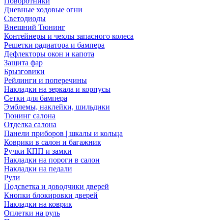
Поворотники
Дневные ходовые огни
Светодиоды
Внешний Тюнинг
Контейнеры и чехлы запасного колеса
Решетки радиатора и бампера
Дефлекторы окон и капота
Защита фар
Брызговики
Рейлинги и поперечины
Накладки на зеркала и корпусы
Сетки для бампера
Эмблемы, наклейки, шильдики
Тюнинг салона
Отделка салона
Панели приборов | шкалы и кольца
Коврики в салон и багажник
Ручки КПП и замки
Накладки на пороги в салон
Накладки на педали
Рули
Подсветка и доводчики дверей
Кнопки блокировки дверей
Накладки на коврик
Оплетки на руль