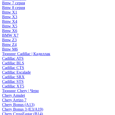
Bmw 7 серия
Bmw 8 серия
Bmw X1
Bmw X3
Bmw X4
Bmw X5
Bmw X6
BMW X7
Bmw Z3
Bmw Z4
Bmw М6
Тюнинг Cadillac | Кадиллак
Cadillac ATS
Cadillac BLS
Cadillac CTS
Cadillac Escalade
Cadillac SRX
Cadillac STS
Cadillac XT5
Тюнинг Chery | Чери
Chery Amulet
Chery Arrizo 7
Chery Bonus (A13)
Chery Bonus 3 (E3/A19)
Chery CrossEastar (B14)