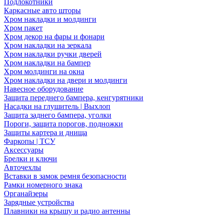
Подлокотники
Каркасные авто шторы
Хром накладки и молдинги
Хром пакет
Хром декор на фары и фонари
Хром накладки на зеркала
Хром накладки ручки дверей
Хром накладки на бампер
Хром молдинги на окна
Хром накладки на двери и молдинги
Навесное оборудование
Защита переднего бампера, кенгурятники
Насадки на глушитель | Выхлоп
Защита заднего бампера, уголки
Пороги, защита порогов, подножки
Защиты картера и днища
Фаркопы | ТСУ
Аксессуары
Брелки и ключи
Авточехлы
Вставки в замок ремня безопасности
Рамки номерного знака
Органайзеры
Зарядные устройства
Плавники на крышу и радио антенны