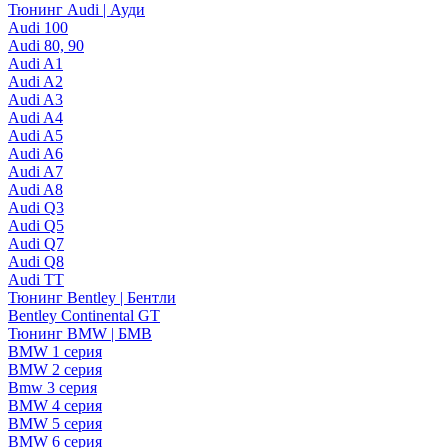
Тюнинг Audi | Ауди
Audi 100
Audi 80, 90
Audi A1
Audi A2
Audi A3
Audi A4
Audi A5
Audi A6
Audi A7
Audi A8
Audi Q3
Audi Q5
Audi Q7
Audi Q8
Audi TT
Тюнинг Bentley | Бентли
Bentley Continental GT
Тюнинг BMW | БМВ
BMW 1 серия
BMW 2 серия
Bmw 3 серия
BMW 4 серия
BMW 5 серия
BMW 6 серия