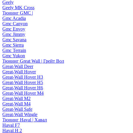
Geely
Geely MK Cross
Тюнинг GMC |
Gmc Acadia
Gmc Canyon
Gmc Envoy
Gmc Jimmy
Gmc Savana
Gmc Sierra
Gmc Terrain
Gmc Yukon
Тюнинг Great Wall | Грейт Вол
Great-Wall Deer
Great-Wall Hover
Great-Wall Hover H3
Great-Wall Hover H5
Great-Wall Hover H6
Great-Wall Hover M4
Great-Wall M2
Great-Wall M4
Great-Wall Safe
Great-Wall Wingle
Тюнинг Haval | Хавал
Haval F7
Haval H 2