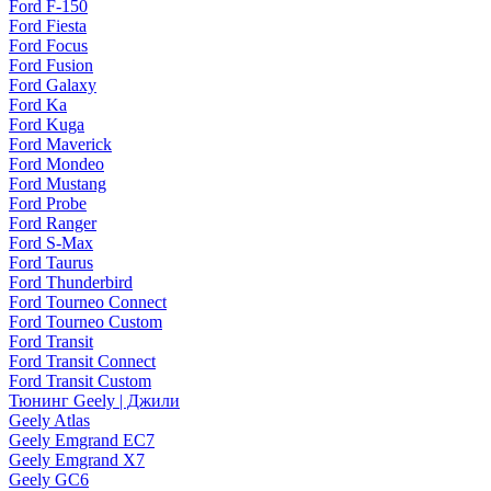
Ford F-150
Ford Fiesta
Ford Focus
Ford Fusion
Ford Galaxy
Ford Ka
Ford Kuga
Ford Maverick
Ford Mondeo
Ford Mustang
Ford Probe
Ford Ranger
Ford S-Max
Ford Taurus
Ford Thunderbird
Ford Tourneo Connect
Ford Tourneo Custom
Ford Transit
Ford Transit Connect
Ford Transit Custom
Тюнинг Geely | Джили
Geely Atlas
Geely Emgrand EC7
Geely Emgrand X7
Geely GC6