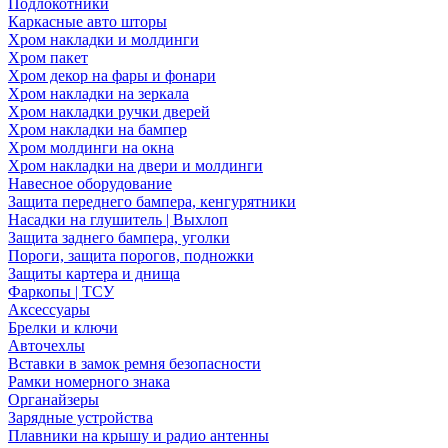
Подлокотники
Каркасные авто шторы
Хром накладки и молдинги
Хром пакет
Хром декор на фары и фонари
Хром накладки на зеркала
Хром накладки ручки дверей
Хром накладки на бампер
Хром молдинги на окна
Хром накладки на двери и молдинги
Навесное оборудование
Защита переднего бампера, кенгурятники
Насадки на глушитель | Выхлоп
Защита заднего бампера, уголки
Пороги, защита порогов, подножки
Защиты картера и днища
Фаркопы | ТСУ
Аксессуары
Брелки и ключи
Авточехлы
Вставки в замок ремня безопасности
Рамки номерного знака
Органайзеры
Зарядные устройства
Плавники на крышу и радио антенны