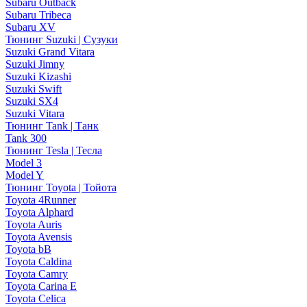
Subaru Outback
Subaru Tribeca
Subaru XV
Тюнинг Suzuki | Сузуки
Suzuki Grand Vitara
Suzuki Jimny
Suzuki Kizashi
Suzuki Swift
Suzuki SX4
Suzuki Vitara
Тюнинг Tank | Танк
Tank 300
Тюнинг Tesla | Тесла
Model 3
Model Y
Тюнинг Toyota | Тойота
Toyota 4Runner
Toyota Alphard
Toyota Auris
Toyota Avensis
Toyota bB
Toyota Caldina
Toyota Camry
Toyota Carina E
Toyota Celica