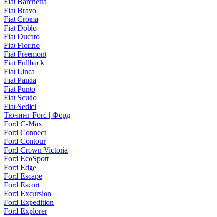
Fiat Barchetta
Fiat Bravo
Fiat Croma
Fiat Doblo
Fiat Ducato
Fiat Fiorino
Fiat Freemont
Fiat Fullback
Fiat Linea
Fiat Panda
Fiat Punto
Fiat Scudo
Fiat Sedici
Тюнинг Ford | Форд
Ford C-Max
Ford Connect
Ford Contour
Ford Crown Victoria
Ford EcoSport
Ford Edge
Ford Escape
Ford Escort
Ford Excursion
Ford Expedition
Ford Explorer