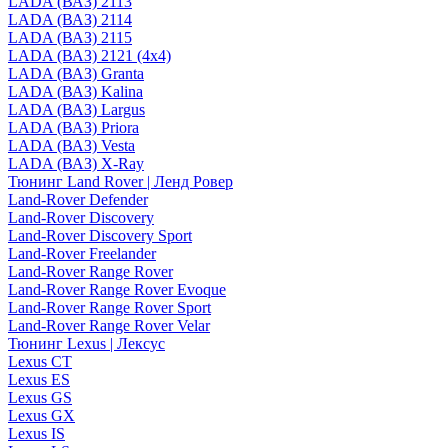
LADA (ВАЗ) 2113
LADA (ВАЗ) 2114
LADA (ВАЗ) 2115
LADA (ВАЗ) 2121 (4x4)
LADA (ВАЗ) Granta
LADA (ВАЗ) Kalina
LADA (ВАЗ) Largus
LADA (ВАЗ) Priora
LADA (ВАЗ) Vesta
LADA (ВАЗ) X-Ray
Тюнинг Land Rover | Ленд Ровер
Land-Rover Defender
Land-Rover Discovery
Land-Rover Discovery Sport
Land-Rover Freelander
Land-Rover Range Rover
Land-Rover Range Rover Evoque
Land-Rover Range Rover Sport
Land-Rover Range Rover Velar
Тюнинг Lexus | Лексус
Lexus CT
Lexus ES
Lexus GS
Lexus GX
Lexus IS