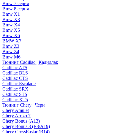
Bmw 7 серия
Bmw 8 серия
Bmw X1
Bmw X3
Bmw X4
Bmw X5
Bmw X6
BMW X7
Bmw Z3
Bmw Z4
Bmw М6
Тюнинг Cadillac | Кадиллак
Cadillac ATS
Cadillac BLS
Cadillac CTS
Cadillac Escalade
Cadillac SRX
Cadillac STS
Cadillac XT5
Тюнинг Chery | Чери
Chery Amulet
Chery Arrizo 7
Chery Bonus (A13)
Chery Bonus 3 (E3/A19)
Chery CrossEastar (B14)