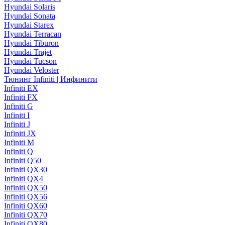
Hyundai Solaris
Hyundai Sonata
Hyundai Starex
Hyundai Terracan
Hyundai Tiburon
Hyundai Trajet
Hyundai Tucson
Hyundai Veloster
Тюнинг Infiniti | Инфинити
Infiniti EX
Infiniti FX
Infiniti G
Infiniti I
Infiniti J
Infiniti JX
Infiniti M
Infiniti Q
Infiniti Q50
Infiniti QX30
Infiniti QX4
Infiniti QX50
Infiniti QX56
Infiniti QX60
Infiniti QX70
Infiniti QX80