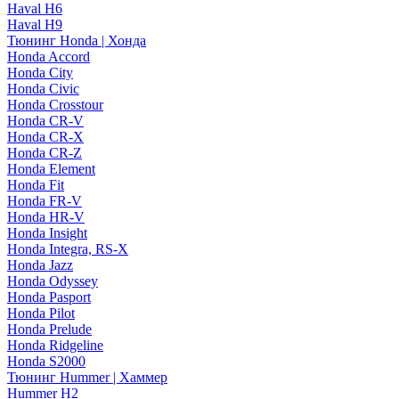
Haval H6
Haval H9
Тюнинг Honda | Хонда
Honda Accord
Honda City
Honda Civic
Honda Crosstour
Honda CR-V
Honda CR-X
Honda CR-Z
Honda Element
Honda Fit
Honda FR-V
Honda HR-V
Honda Insight
Honda Integra, RS-X
Honda Jazz
Honda Odyssey
Honda Pasport
Honda Pilot
Honda Prelude
Honda Ridgeline
Honda S2000
Тюнинг Hummer | Хаммер
Hummer H2