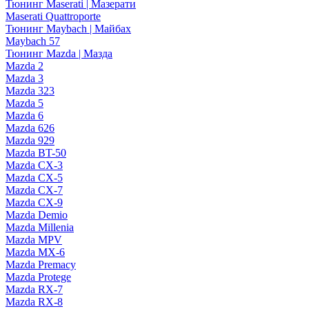
Тюнинг Maserati | Мазерати
Maserati Quattroporte
Тюнинг Maybach | Майбах
Maybach 57
Тюнинг Mazda | Мазда
Mazda 2
Mazda 3
Mazda 323
Mazda 5
Mazda 6
Mazda 626
Mazda 929
Mazda BT-50
Mazda CX-3
Mazda CX-5
Mazda CX-7
Mazda CX-9
Mazda Demio
Mazda Millenia
Mazda MPV
Mazda MX-6
Mazda Premacy
Mazda Protege
Mazda RX-7
Mazda RX-8