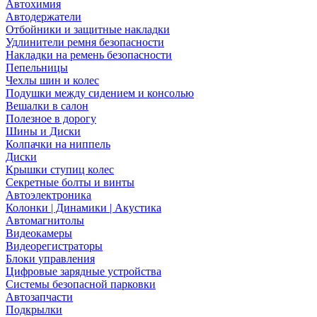
Автохимия
Автодержатели
Отбойники и защитные накладки
Удлинители ремня безопасности
Накладки на ремень безопасности
Пепельницы
Чехлы шин и колес
Подушки между сидением и консолью
Вешалки в салон
Полезное в дорогу
Шины и Диски
Колпачки на ниппель
Диски
Крышки ступиц колес
Секретные болты и винты
Автоэлектроника
Колонки | Динамики | Акустика
Автомагнитолы
Видеокамеры
Видеорегистраторы
Блоки управления
Цифровые зарядные устройства
Системы безопасной парковки
Автозапчасти
Подкрылки