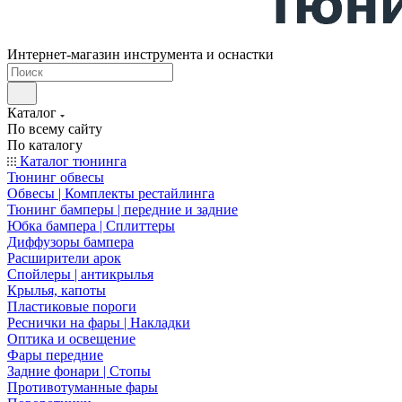
Интернет-магазин инструмента и оснастки
Каталог
По всему сайту
По каталогу
Каталог тюнинга
Тюнинг обвесы
Обвесы | Комплекты рестайлинга
Тюнинг бамперы | передние и задние
Юбка бампера | Сплиттеры
Диффузоры бампера
Расширители арок
Спойлеры | антикрылья
Крылья, капоты
Пластиковые пороги
Реснички на фары | Накладки
Оптика и освещение
Фары передние
Задние фонари | Стопы
Противотуманные фары