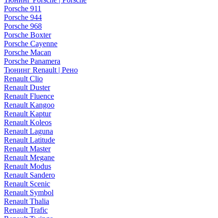
Porsche 911
Porsche 944
Porsche 968
Porsche Boxter
Porsche Cayenne
Porsche Macan
Porsche Panamera
Тюнинг Renault | Рено
Renault Clio
Renault Duster
Renault Fluence
Renault Kangoo
Renault Kaptur
Renault Koleos
Renault Laguna
Renault Latitude
Renault Master
Renault Megane
Renault Modus
Renault Sandero
Renault Scenic
Renault Symbol
Renault Thalia
Renault Trafic