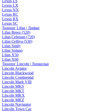
Lexus LS
Lexus LX
Lexus NX
Lexus RC
Lexus RX
Lexus SC
Тюнинг Lifan | Лифан
Lifan Breez (520)
Lifan Cebrium (720)
Lifan Celliya (530)
Lifan Smily
Lifan Solano
Lifan X50
Lifan X60
Тюнинг Lincoln | Линкольн
Lincoln Aviator
Lincoln Blackwood
Lincoln Continental
Lincoln Mark VIII
Lincoln MKS
Lincoln MKT
Lincoln MKX
Lincoln MKZ
Lincoln Navigator
Lincoln Town Car