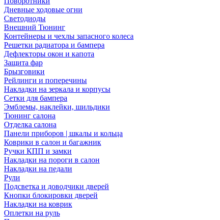
Поворотники
Дневные ходовые огни
Светодиоды
Внешний Тюнинг
Контейнеры и чехлы запасного колеса
Решетки радиатора и бампера
Дефлекторы окон и капота
Защита фар
Брызговики
Рейлинги и поперечины
Накладки на зеркала и корпусы
Сетки для бампера
Эмблемы, наклейки, шильдики
Тюнинг салона
Отделка салона
Панели приборов | шкалы и кольца
Коврики в салон и багажник
Ручки КПП и замки
Накладки на пороги в салон
Накладки на педали
Рули
Подсветка и доводчики дверей
Кнопки блокировки дверей
Накладки на коврик
Оплетки на руль