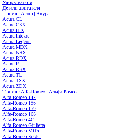
Упоры капота
Детали двигателя
Тюнинг Acura | Акура
Acura CL
Acura CSX
Acura ILX
Acura Integra
Acura Legend
Acura MDX
Acura NSX
Acura RDX
Acura RL
Acura RSX
Acura TL
Acura TSX
Acura ZDX
Тюнинг Alfa-Romeo | Альфа Ромео
Alfa-Romeo 147
Alfa-Romeo 156
Alfa-Romeo 159
Alfa-Romeo 166
Alfa-Romeo 4C
Alfa-Romeo Giulietta
Alfa-Romeo MiTo
Alfa-Romeo Spider