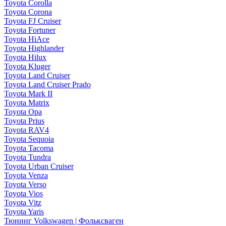
Toyota Corolla
Toyota Corona
Toyota FJ Cruiser
Toyota Fortuner
Toyota HiAce
Toyota Highlander
Toyota Hilux
Toyota Kluger
Toyota Land Cruiser
Toyota Land Cruiser Prado
Toyota Mark II
Toyota Matrix
Toyota Opa
Toyota Prius
Toyota RAV4
Toyota Sequoia
Toyota Tacoma
Toyota Tundra
Toyota Urban Cruiser
Toyota Venza
Toyota Verso
Toyota Vios
Toyota Vitz
Toyota Yaris
Тюнинг Volkswagen | Фольксваген