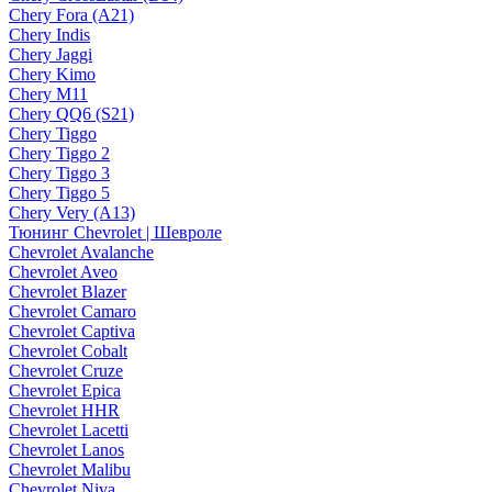
Chery Fora (A21)
Chery Indis
Chery Jaggi
Chery Kimo
Chery M11
Chery QQ6 (S21)
Chery Tiggo
Chery Tiggo 2
Chery Tiggo 3
Chery Tiggo 5
Chery Very (A13)
Тюнинг Chevrolet | Шевроле
Chevrolet Avalanche
Chevrolet Aveo
Chevrolet Blazer
Chevrolet Camaro
Chevrolet Captiva
Chevrolet Cobalt
Chevrolet Cruze
Chevrolet Epica
Chevrolet HHR
Chevrolet Lacetti
Chevrolet Lanos
Chevrolet Malibu
Chevrolet Niva