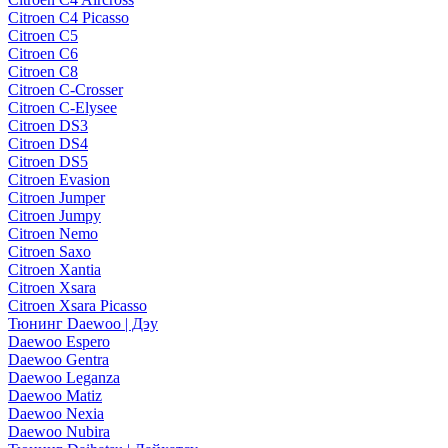
Citroen C4 Picasso
Citroen C5
Citroen C6
Citroen C8
Citroen C-Crosser
Citroen C-Elysee
Citroen DS3
Citroen DS4
Citroen DS5
Citroen Evasion
Citroen Jumper
Citroen Jumpy
Citroen Nemo
Citroen Saxo
Citroen Xantia
Citroen Xsara
Citroen Xsara Picasso
Тюнинг Daewoo | Дэу
Daewoo Espero
Daewoo Gentra
Daewoo Leganza
Daewoo Matiz
Daewoo Nexia
Daewoo Nubira