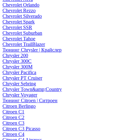
Chevrolet Orlando
Chevrolet Rezzo
Chevrolet Silverado
Chevrolet Spark
Chevrolet SSR
Chevrolet Suburban
Chevrolet Tahoe
Chevrolet TrailBlazer
Тюнинг Chrysler | Крайслер
Chrysler 200
Chrysler 300C
Chrysler 300M
Chrysler Pacifica
Chrysler PT Cruiser
Chrysler Sebring
Chrysler Town&amp;Country
Chrysler Voyager
Тюнинг Citroen | Ситроен
Citroen Berlingo
Citroen C1
Citroen C2
Citroen C3
Citroen C3 Picasso
Citroen C4
Citroen C4 Aircross