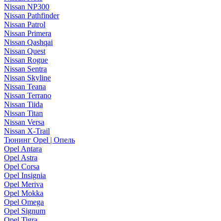
Nissan NP300
Nissan Pathfinder
Nissan Patrol
Nissan Primera
Nissan Qashqai
Nissan Quest
Nissan Rogue
Nissan Sentra
Nissan Skyline
Nissan Teana
Nissan Terrano
Nissan Tiida
Nissan Titan
Nissan Versa
Nissan X-Trail
Тюнинг Opel | Опель
Opel Antara
Opel Astra
Opel Corsa
Opel Insignia
Opel Meriva
Opel Mokka
Opel Omega
Opel Signum
Opel Tigra