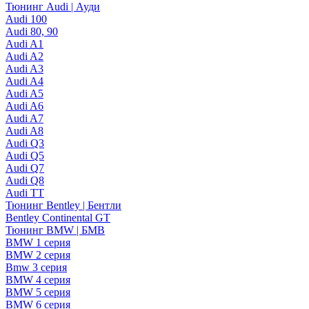
Тюнинг Audi | Ауди
Audi 100
Audi 80, 90
Audi A1
Audi A2
Audi A3
Audi A4
Audi A5
Audi A6
Audi A7
Audi A8
Audi Q3
Audi Q5
Audi Q7
Audi Q8
Audi TT
Тюнинг Bentley | Бентли
Bentley Continental GT
Тюнинг BMW | БМВ
BMW 1 серия
BMW 2 серия
Bmw 3 серия
BMW 4 серия
BMW 5 серия
BMW 6 серия