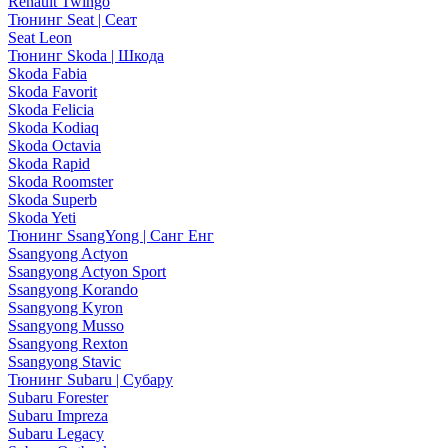
Renault Twingo
Тюнинг Seat | Сеат
Seat Leon
Тюнинг Skoda | Шкода
Skoda Fabia
Skoda Favorit
Skoda Felicia
Skoda Kodiaq
Skoda Octavia
Skoda Rapid
Skoda Roomster
Skoda Superb
Skoda Yeti
Тюнинг SsangYong | Санг Енг
Ssangyong Actyon
Ssangyong Actyon Sport
Ssangyong Korando
Ssangyong Kyron
Ssangyong Musso
Ssangyong Rexton
Ssangyong Stavic
Тюнинг Subaru | Субару
Subaru Forester
Subaru Impreza
Subaru Legacy