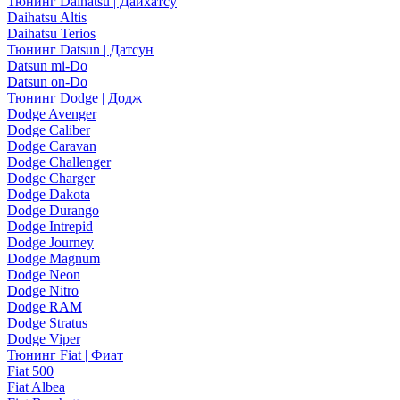
Тюнинг Daihatsu | Дайхатсу
Daihatsu Altis
Daihatsu Terios
Тюнинг Datsun | Датсун
Datsun mi-Do
Datsun on-Do
Тюнинг Dodge | Додж
Dodge Avenger
Dodge Caliber
Dodge Caravan
Dodge Challenger
Dodge Charger
Dodge Dakota
Dodge Durango
Dodge Intrepid
Dodge Journey
Dodge Magnum
Dodge Neon
Dodge Nitro
Dodge RAM
Dodge Stratus
Dodge Viper
Тюнинг Fiat | Фиат
Fiat 500
Fiat Albea