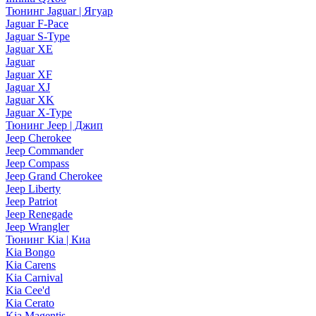
Тюнинг Jaguar | Ягуар
Jaguar F-Pace
Jaguar S-Type
Jaguar XE
Jaguar
Jaguar XF
Jaguar XJ
Jaguar XK
Jaguar X-Type
Тюнинг Jeep | Джип
Jeep Cherokee
Jeep Commander
Jeep Compass
Jeep Grand Cherokee
Jeep Liberty
Jeep Patriot
Jeep Renegade
Jeep Wrangler
Тюнинг Kia | Киа
Kia Bongo
Kia Carens
Kia Carnival
Kia Cee'd
Kia Cerato
Kia Magentis