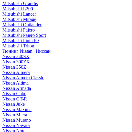
Mitsubishi Grandis
Mitsubishi L200
Mitsubishi Lancer
Mitsubishi Mirage
Mitsubishi Outlander
Mitsubishi Pajero
Mitsubishi Pajero Sport
Mitsubishi Pinin IO
Mitsubishi Triton
Тюнинг Nissan | Ниссан
Nissan 240SX
Nissan 300ZX
Nissan 350Z
Nissan Almera
Nissan Almera Classic
Nissan Altima
Nissan Armada
Nissan Cube
Nissan GT-R
Nissan Juke
Nissan Maxima
Nissan Micra
Nissan Murano
Nissan Navara
Nissan Note