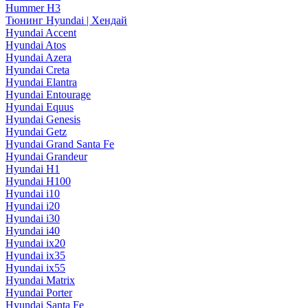
Hummer H3
Тюнинг Hyundai | Хендай
Hyundai Accent
Hyundai Atos
Hyundai Azera
Hyundai Creta
Hyundai Elantra
Hyundai Entourage
Hyundai Equus
Hyundai Genesis
Hyundai Getz
Hyundai Grand Santa Fe
Hyundai Grandeur
Hyundai H1
Hyundai H100
Hyundai i10
Hyundai i20
Hyundai i30
Hyundai i40
Hyundai ix20
Hyundai ix35
Hyundai ix55
Hyundai Matrix
Hyundai Porter
Hyundai Santa Fe