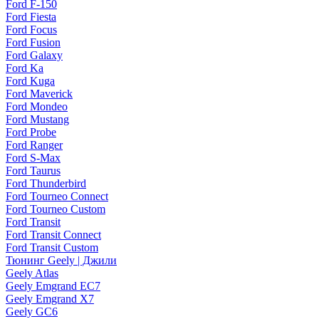
Ford F-150
Ford Fiesta
Ford Focus
Ford Fusion
Ford Galaxy
Ford Ka
Ford Kuga
Ford Maverick
Ford Mondeo
Ford Mustang
Ford Probe
Ford Ranger
Ford S-Max
Ford Taurus
Ford Thunderbird
Ford Tourneo Connect
Ford Tourneo Custom
Ford Transit
Ford Transit Connect
Ford Transit Custom
Тюнинг Geely | Джили
Geely Atlas
Geely Emgrand EC7
Geely Emgrand X7
Geely GC6