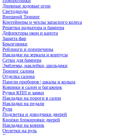
Поворотники
Дневные ходовые огни
Светодиоды
Внешний Тюнинг
Контейнеры и чехлы запасного колеса
Решетки радиатора и бампера
Дефлекторы окон и капота
Защита фар
Брызговики
Рейлинги и поперечины
Накладки на зеркала и корпусы
Сетки для бампера
Эмблемы, наклейки, шильдики
Тюнинг салона
Отделка салона
Панели приборов | шкалы и кольца
Коврики в салон и багажник
Ручки КПП и замки
Накладки на пороги в салон
Накладки на педали
Рули
Подсветка и доводчики дверей
Кнопки блокировки дверей
Накладки на коврик
Оплетки на руль