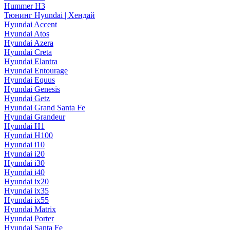
Hummer H3
Тюнинг Hyundai | Хендай
Hyundai Accent
Hyundai Atos
Hyundai Azera
Hyundai Creta
Hyundai Elantra
Hyundai Entourage
Hyundai Equus
Hyundai Genesis
Hyundai Getz
Hyundai Grand Santa Fe
Hyundai Grandeur
Hyundai H1
Hyundai H100
Hyundai i10
Hyundai i20
Hyundai i30
Hyundai i40
Hyundai ix20
Hyundai ix35
Hyundai ix55
Hyundai Matrix
Hyundai Porter
Hyundai Santa Fe