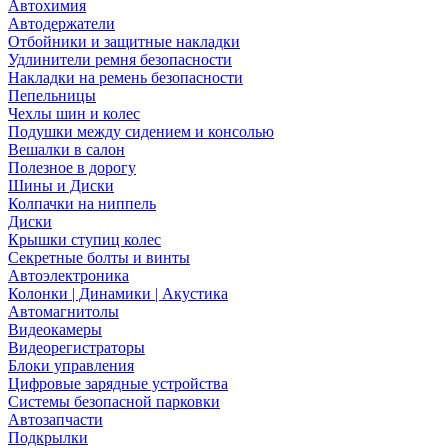
Автохимия
Автодержатели
Отбойники и защитные накладки
Удлинители ремня безопасности
Накладки на ремень безопасности
Пепельницы
Чехлы шин и колес
Подушки между сидением и консолью
Вешалки в салон
Полезное в дорогу
Шины и Диски
Колпачки на ниппель
Диски
Крышки ступиц колес
Секретные болты и винты
Автоэлектроника
Колонки | Динамики | Акустика
Автомагнитолы
Видеокамеры
Видеорегистраторы
Блоки управления
Цифровые зарядные устройства
Системы безопасной парковки
Автозапчасти
Подкрылки