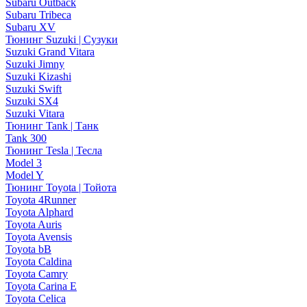
Subaru Outback
Subaru Tribeca
Subaru XV
Тюнинг Suzuki | Сузуки
Suzuki Grand Vitara
Suzuki Jimny
Suzuki Kizashi
Suzuki Swift
Suzuki SX4
Suzuki Vitara
Тюнинг Tank | Танк
Tank 300
Тюнинг Tesla | Тесла
Model 3
Model Y
Тюнинг Toyota | Тойота
Toyota 4Runner
Toyota Alphard
Toyota Auris
Toyota Avensis
Toyota bB
Toyota Caldina
Toyota Camry
Toyota Carina E
Toyota Celica