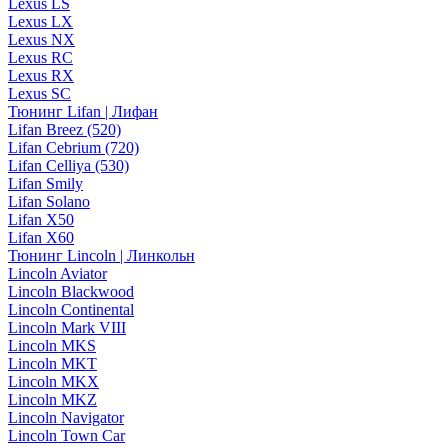
Lexus LS
Lexus LX
Lexus NX
Lexus RC
Lexus RX
Lexus SC
Тюнинг Lifan | Лифан
Lifan Breez (520)
Lifan Cebrium (720)
Lifan Celliya (530)
Lifan Smily
Lifan Solano
Lifan X50
Lifan X60
Тюнинг Lincoln | Линкольн
Lincoln Aviator
Lincoln Blackwood
Lincoln Continental
Lincoln Mark VIII
Lincoln MKS
Lincoln MKT
Lincoln MKX
Lincoln MKZ
Lincoln Navigator
Lincoln Town Car