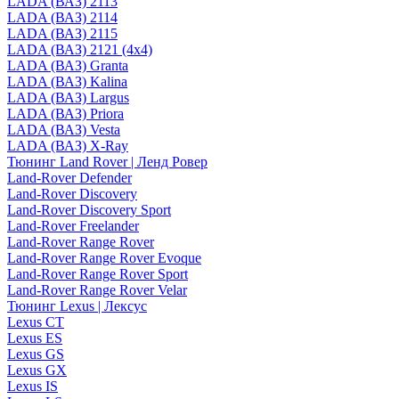
LADA (ВАЗ) 2113
LADA (ВАЗ) 2114
LADA (ВАЗ) 2115
LADA (ВАЗ) 2121 (4x4)
LADA (ВАЗ) Granta
LADA (ВАЗ) Kalina
LADA (ВАЗ) Largus
LADA (ВАЗ) Priora
LADA (ВАЗ) Vesta
LADA (ВАЗ) X-Ray
Тюнинг Land Rover | Ленд Ровер
Land-Rover Defender
Land-Rover Discovery
Land-Rover Discovery Sport
Land-Rover Freelander
Land-Rover Range Rover
Land-Rover Range Rover Evoque
Land-Rover Range Rover Sport
Land-Rover Range Rover Velar
Тюнинг Lexus | Лексус
Lexus CT
Lexus ES
Lexus GS
Lexus GX
Lexus IS