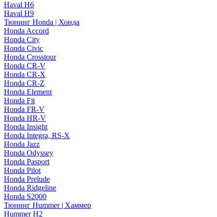
Haval H6
Haval H9
Тюнинг Honda | Хонда
Honda Accord
Honda City
Honda Civic
Honda Crosstour
Honda CR-V
Honda CR-X
Honda CR-Z
Honda Element
Honda Fit
Honda FR-V
Honda HR-V
Honda Insight
Honda Integra, RS-X
Honda Jazz
Honda Odyssey
Honda Pasport
Honda Pilot
Honda Prelude
Honda Ridgeline
Honda S2000
Тюнинг Hummer | Хаммер
Hummer H2