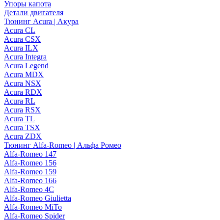
Упоры капота
Детали двигателя
Тюнинг Acura | Акура
Acura CL
Acura CSX
Acura ILX
Acura Integra
Acura Legend
Acura MDX
Acura NSX
Acura RDX
Acura RL
Acura RSX
Acura TL
Acura TSX
Acura ZDX
Тюнинг Alfa-Romeo | Альфа Ромео
Alfa-Romeo 147
Alfa-Romeo 156
Alfa-Romeo 159
Alfa-Romeo 166
Alfa-Romeo 4C
Alfa-Romeo Giulietta
Alfa-Romeo MiTo
Alfa-Romeo Spider