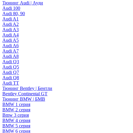
Тюнинг Audi | Ауди
Audi 100
Audi 80, 90
Audi A1
Audi A2
Audi A3
Audi A4
Audi A5
Audi A6
Audi A7
Audi A8
Audi Q3
Audi Q5
Audi Q7
Audi Q8
Audi TT
Тюнинг Bentley | Бентли
Bentley Continental GT
Тюнинг BMW | БМВ
BMW 1 серия
BMW 2 серия
Bmw 3 серия
BMW 4 серия
BMW 5 серия
BMW 6 серия