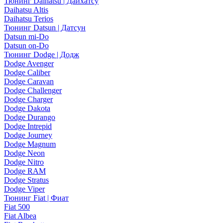
Тюнинг Daihatsu | Дайхатсу
Daihatsu Altis
Daihatsu Terios
Тюнинг Datsun | Датсун
Datsun mi-Do
Datsun on-Do
Тюнинг Dodge | Додж
Dodge Avenger
Dodge Caliber
Dodge Caravan
Dodge Challenger
Dodge Charger
Dodge Dakota
Dodge Durango
Dodge Intrepid
Dodge Journey
Dodge Magnum
Dodge Neon
Dodge Nitro
Dodge RAM
Dodge Stratus
Dodge Viper
Тюнинг Fiat | Фиат
Fiat 500
Fiat Albea