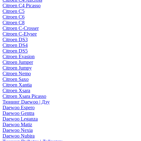
Citroen C4 Picasso
Citroen C5
Citroen C6
Citroen C8
Citroen C-Crosser
Citroen C-Elysee
Citroen DS3
Citroen DS4
Citroen DS5
Citroen Evasion
Citroen Jumper
Citroen Jumpy
Citroen Nemo
Citroen Saxo
Citroen Xantia
Citroen Xsara
Citroen Xsara Picasso
Тюнинг Daewoo | Дэу
Daewoo Espero
Daewoo Gentra
Daewoo Leganza
Daewoo Matiz
Daewoo Nexia
Daewoo Nubira