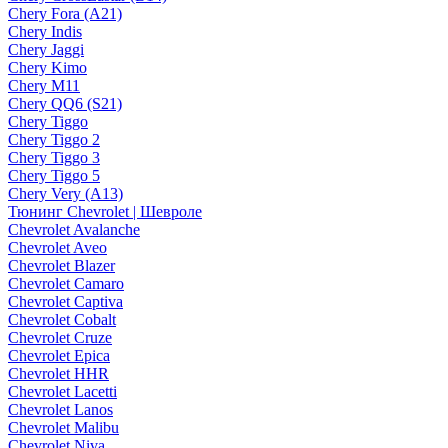
Chery Fora (A21)
Chery Indis
Chery Jaggi
Chery Kimo
Chery M11
Chery QQ6 (S21)
Chery Tiggo
Chery Tiggo 2
Chery Tiggo 3
Chery Tiggo 5
Chery Very (A13)
Тюнинг Chevrolet | Шевроле
Chevrolet Avalanche
Chevrolet Aveo
Chevrolet Blazer
Chevrolet Camaro
Chevrolet Captiva
Chevrolet Cobalt
Chevrolet Cruze
Chevrolet Epica
Chevrolet HHR
Chevrolet Lacetti
Chevrolet Lanos
Chevrolet Malibu
Chevrolet Niva