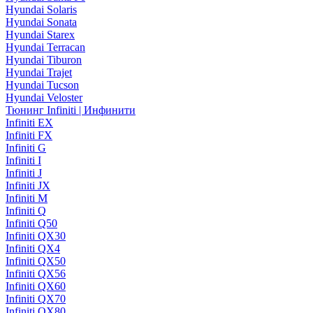
Hyundai Solaris
Hyundai Sonata
Hyundai Starex
Hyundai Terracan
Hyundai Tiburon
Hyundai Trajet
Hyundai Tucson
Hyundai Veloster
Тюнинг Infiniti | Инфинити
Infiniti EX
Infiniti FX
Infiniti G
Infiniti I
Infiniti J
Infiniti JX
Infiniti M
Infiniti Q
Infiniti Q50
Infiniti QX30
Infiniti QX4
Infiniti QX50
Infiniti QX56
Infiniti QX60
Infiniti QX70
Infiniti QX80