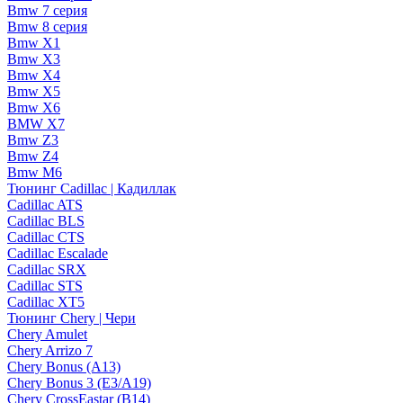
Bmw 7 серия
Bmw 8 серия
Bmw X1
Bmw X3
Bmw X4
Bmw X5
Bmw X6
BMW X7
Bmw Z3
Bmw Z4
Bmw М6
Тюнинг Cadillac | Кадиллак
Cadillac ATS
Cadillac BLS
Cadillac CTS
Cadillac Escalade
Cadillac SRX
Cadillac STS
Cadillac XT5
Тюнинг Chery | Чери
Chery Amulet
Chery Arrizo 7
Chery Bonus (A13)
Chery Bonus 3 (E3/A19)
Chery CrossEastar (B14)