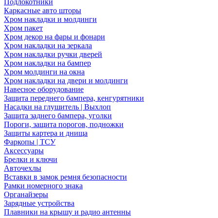
Подлокотники
Каркасные авто шторы
Хром накладки и молдинги
Хром пакет
Хром декор на фары и фонари
Хром накладки на зеркала
Хром накладки ручки дверей
Хром накладки на бампер
Хром молдинги на окна
Хром накладки на двери и молдинги
Навесное оборудование
Защита переднего бампера, кенгурятники
Насадки на глушитель | Выхлоп
Защита заднего бампера, уголки
Пороги, защита порогов, подножки
Защиты картера и днища
Фаркопы | ТСУ
Аксессуары
Брелки и ключи
Авточехлы
Вставки в замок ремня безопасности
Рамки номерного знака
Органайзеры
Зарядные устройства
Плавники на крышу и радио антенны