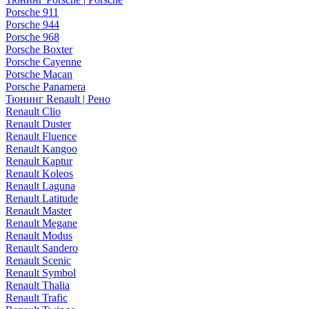
Porsche 911
Porsche 944
Porsche 968
Porsche Boxter
Porsche Cayenne
Porsche Macan
Porsche Panamera
Тюнинг Renault | Рено
Renault Clio
Renault Duster
Renault Fluence
Renault Kangoo
Renault Kaptur
Renault Koleos
Renault Laguna
Renault Latitude
Renault Master
Renault Megane
Renault Modus
Renault Sandero
Renault Scenic
Renault Symbol
Renault Thalia
Renault Trafic