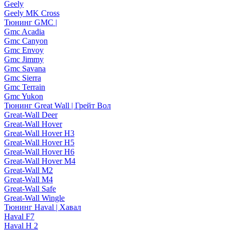
Geely
Geely MK Cross
Тюнинг GMC |
Gmc Acadia
Gmc Canyon
Gmc Envoy
Gmc Jimmy
Gmc Savana
Gmc Sierra
Gmc Terrain
Gmc Yukon
Тюнинг Great Wall | Грейт Вол
Great-Wall Deer
Great-Wall Hover
Great-Wall Hover H3
Great-Wall Hover H5
Great-Wall Hover H6
Great-Wall Hover M4
Great-Wall M2
Great-Wall M4
Great-Wall Safe
Great-Wall Wingle
Тюнинг Haval | Хавал
Haval F7
Haval H 2