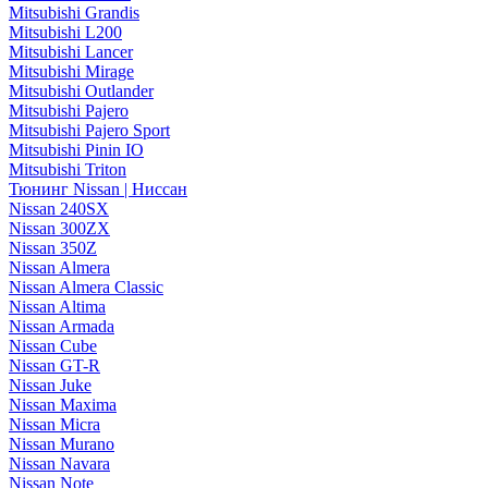
Mitsubishi Grandis
Mitsubishi L200
Mitsubishi Lancer
Mitsubishi Mirage
Mitsubishi Outlander
Mitsubishi Pajero
Mitsubishi Pajero Sport
Mitsubishi Pinin IO
Mitsubishi Triton
Тюнинг Nissan | Ниссан
Nissan 240SX
Nissan 300ZX
Nissan 350Z
Nissan Almera
Nissan Almera Classic
Nissan Altima
Nissan Armada
Nissan Cube
Nissan GT-R
Nissan Juke
Nissan Maxima
Nissan Micra
Nissan Murano
Nissan Navara
Nissan Note