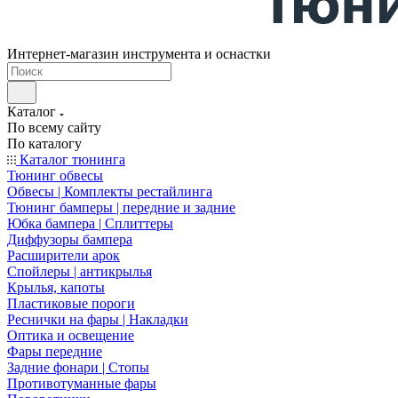
Интернет-магазин инструмента и оснастки
Каталог
По всему сайту
По каталогу
Каталог тюнинга
Тюнинг обвесы
Обвесы | Комплекты рестайлинга
Тюнинг бамперы | передние и задние
Юбка бампера | Сплиттеры
Диффузоры бампера
Расширители арок
Спойлеры | антикрылья
Крылья, капоты
Пластиковые пороги
Реснички на фары | Накладки
Оптика и освещение
Фары передние
Задние фонари | Стопы
Противотуманные фары