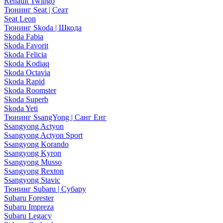
Renault Twingo
Тюнинг Seat | Сеат
Seat Leon
Тюнинг Skoda | Шкода
Skoda Fabia
Skoda Favorit
Skoda Felicia
Skoda Kodiaq
Skoda Octavia
Skoda Rapid
Skoda Roomster
Skoda Superb
Skoda Yeti
Тюнинг SsangYong | Санг Енг
Ssangyong Actyon
Ssangyong Actyon Sport
Ssangyong Korando
Ssangyong Kyron
Ssangyong Musso
Ssangyong Rexton
Ssangyong Stavic
Тюнинг Subaru | Субару
Subaru Forester
Subaru Impreza
Subaru Legacy