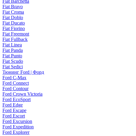
Fiat Barchetta
Fiat Bravo
Fiat Croma
Fiat Doblo
Fiat Ducato
Fiat Fiorino
Fiat Freemont
Fiat Fullback
Fiat Linea
Fiat Panda
Fiat Punto
Fiat Scudo
Fiat Sedici
Тюнинг Ford | Форд
Ford C-Max
Ford Connect
Ford Contour
Ford Crown Victoria
Ford EcoSport
Ford Edge
Ford Escape
Ford Escort
Ford Excursion
Ford Expedition
Ford Explorer