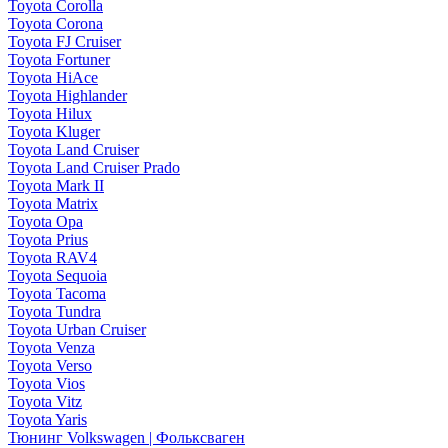
Toyota Corolla
Toyota Corona
Toyota FJ Cruiser
Toyota Fortuner
Toyota HiAce
Toyota Highlander
Toyota Hilux
Toyota Kluger
Toyota Land Cruiser
Toyota Land Cruiser Prado
Toyota Mark II
Toyota Matrix
Toyota Opa
Toyota Prius
Toyota RAV4
Toyota Sequoia
Toyota Tacoma
Toyota Tundra
Toyota Urban Cruiser
Toyota Venza
Toyota Verso
Toyota Vios
Toyota Vitz
Toyota Yaris
Тюнинг Volkswagen | Фольксваген