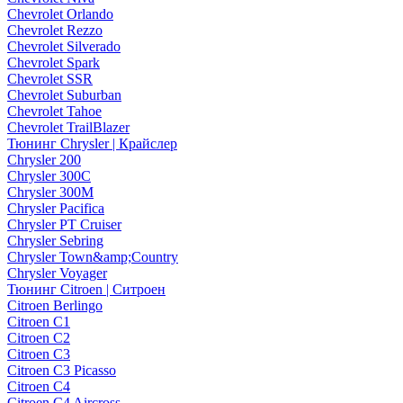
Chevrolet Orlando
Chevrolet Rezzo
Chevrolet Silverado
Chevrolet Spark
Chevrolet SSR
Chevrolet Suburban
Chevrolet Tahoe
Chevrolet TrailBlazer
Тюнинг Chrysler | Крайслер
Chrysler 200
Chrysler 300C
Chrysler 300M
Chrysler Pacifica
Chrysler PT Cruiser
Chrysler Sebring
Chrysler Town&amp;Country
Chrysler Voyager
Тюнинг Citroen | Ситроен
Citroen Berlingo
Citroen C1
Citroen C2
Citroen C3
Citroen C3 Picasso
Citroen C4
Citroen C4 Aircross