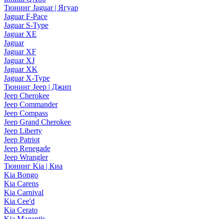
Тюнинг Jaguar | Ягуар
Jaguar F-Pace
Jaguar S-Type
Jaguar XE
Jaguar
Jaguar XF
Jaguar XJ
Jaguar XK
Jaguar X-Type
Тюнинг Jeep | Джип
Jeep Cherokee
Jeep Commander
Jeep Compass
Jeep Grand Cherokee
Jeep Liberty
Jeep Patriot
Jeep Renegade
Jeep Wrangler
Тюнинг Kia | Киа
Kia Bongo
Kia Carens
Kia Carnival
Kia Cee'd
Kia Cerato
Kia Magentis