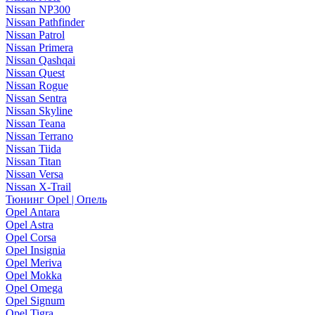
Nissan NP300
Nissan Pathfinder
Nissan Patrol
Nissan Primera
Nissan Qashqai
Nissan Quest
Nissan Rogue
Nissan Sentra
Nissan Skyline
Nissan Teana
Nissan Terrano
Nissan Tiida
Nissan Titan
Nissan Versa
Nissan X-Trail
Тюнинг Opel | Опель
Opel Antara
Opel Astra
Opel Corsa
Opel Insignia
Opel Meriva
Opel Mokka
Opel Omega
Opel Signum
Opel Tigra