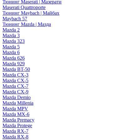
Тюнинг Maserati | Мазерати
Maserati Quattroporte
Тюнинг Maybach | Майбах
Maybach 57
Тюнинг Mazda | Мазда
Mazda 2
Mazda 3
Mazda 323
Mazda 5
Mazda 6
Mazda 626
Mazda 929
Mazda BT-50
Mazda CX-3
Mazda CX-5
Mazda CX-7
Mazda CX-9
Mazda Demio
Mazda Millenia
Mazda MPV
Mazda MX-6
Mazda Premacy
Mazda Protege
Mazda RX-7
Mazda RX-8