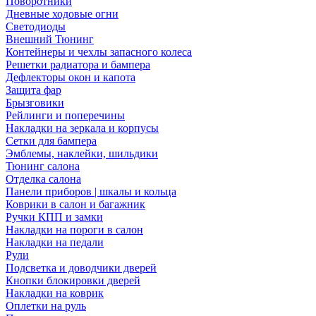
Поворотники
Дневные ходовые огни
Светодиоды
Внешний Тюнинг
Контейнеры и чехлы запасного колеса
Решетки радиатора и бампера
Дефлекторы окон и капота
Защита фар
Брызговики
Рейлинги и поперечины
Накладки на зеркала и корпусы
Сетки для бампера
Эмблемы, наклейки, шильдики
Тюнинг салона
Отделка салона
Панели приборов | шкалы и кольца
Коврики в салон и багажник
Ручки КПП и замки
Накладки на пороги в салон
Накладки на педали
Рули
Подсветка и доводчики дверей
Кнопки блокировки дверей
Накладки на коврик
Оплетки на руль