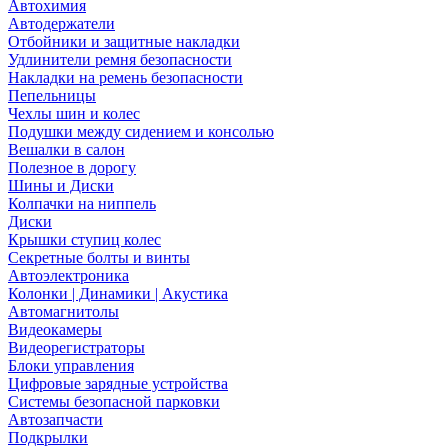
Автохимия
Автодержатели
Отбойники и защитные накладки
Удлинители ремня безопасности
Накладки на ремень безопасности
Пепельницы
Чехлы шин и колес
Подушки между сидением и консолью
Вешалки в салон
Полезное в дорогу
Шины и Диски
Колпачки на ниппель
Диски
Крышки ступиц колес
Секретные болты и винты
Автоэлектроника
Колонки | Динамики | Акустика
Автомагнитолы
Видеокамеры
Видеорегистраторы
Блоки управления
Цифровые зарядные устройства
Системы безопасной парковки
Автозапчасти
Подкрылки