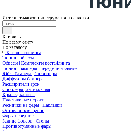
Интернет-магазин инструмента и оснастки
Каталог
По всему сайту
По каталогу
Каталог тюнинга
Тюнинг обвесы
Обвесы | Комплекты рестайлинга
Тюнинг бамперы | передние и задние
Юбка бампера | Сплиттеры
Диффузоры бампера
Расширители арок
Спойлеры | антикрылья
Крылья, капоты
Пластиковые пороги
Реснички на фары | Накладки
Оптика и освещение
Фары передние
Задние фонари | Стопы
Противотуманные фары