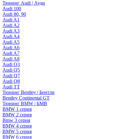
Тюнинг Audi | Ауди
Audi 100
Audi 80, 90
Audi A1
Audi A2
Audi A3
Audi A4
Audi A5
Audi A6
Audi A7
Audi A8
Audi Q3
Audi Q5
Audi Q7
Audi Q8
Audi TT
Тюнинг Bentley | Бентли
Bentley Continental GT
Тюнинг BMW | БМВ
BMW 1 серия
BMW 2 серия
Bmw 3 серия
BMW 4 серия
BMW 5 серия
BMW 6 серия