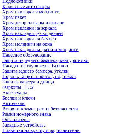
Подлокотники
Каркасные авто шторы
Хром накладки и молдинги
Хром пакет
Хром декор на фары и фонари
Хром накладки на зеркала
Хром накладки ручки дверей
Хром накладки на бампер
Хром молдинги на окна
Хром накладки на двери и молдинги
Навесное оборудование
Защита переднего бампера, кенгурятники
Насадки на глушитель | Выхлоп
Защита заднего бампера, уголки
Пороги, защита порогов, подножки
Защиты картера и днища
Фаркопы | ТСУ
Аксессуары
Брелки и ключи
Авточехлы
Вставки в замок ремня безопасности
Рамки номерного знака
Органайзеры
Зарядные устройства
Плавники на крышу и радио антенны