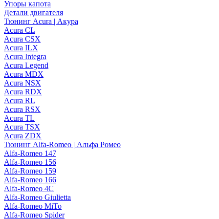
Упоры капота
Детали двигателя
Тюнинг Acura | Акура
Acura CL
Acura CSX
Acura ILX
Acura Integra
Acura Legend
Acura MDX
Acura NSX
Acura RDX
Acura RL
Acura RSX
Acura TL
Acura TSX
Acura ZDX
Тюнинг Alfa-Romeo | Альфа Ромео
Alfa-Romeo 147
Alfa-Romeo 156
Alfa-Romeo 159
Alfa-Romeo 166
Alfa-Romeo 4C
Alfa-Romeo Giulietta
Alfa-Romeo MiTo
Alfa-Romeo Spider