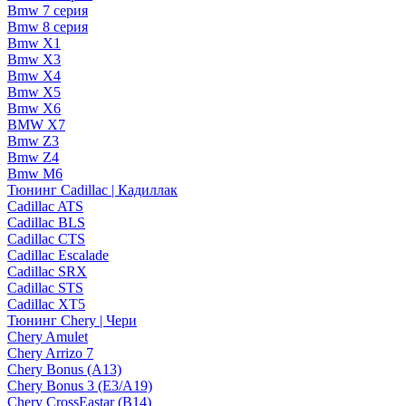
Bmw 7 серия
Bmw 8 серия
Bmw X1
Bmw X3
Bmw X4
Bmw X5
Bmw X6
BMW X7
Bmw Z3
Bmw Z4
Bmw М6
Тюнинг Cadillac | Кадиллак
Cadillac ATS
Cadillac BLS
Cadillac CTS
Cadillac Escalade
Cadillac SRX
Cadillac STS
Cadillac XT5
Тюнинг Chery | Чери
Chery Amulet
Chery Arrizo 7
Chery Bonus (A13)
Chery Bonus 3 (E3/A19)
Chery CrossEastar (B14)