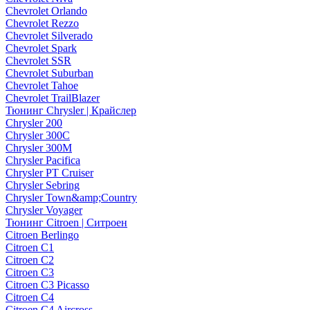
Chevrolet Orlando
Chevrolet Rezzo
Chevrolet Silverado
Chevrolet Spark
Chevrolet SSR
Chevrolet Suburban
Chevrolet Tahoe
Chevrolet TrailBlazer
Тюнинг Chrysler | Крайслер
Chrysler 200
Chrysler 300C
Chrysler 300M
Chrysler Pacifica
Chrysler PT Cruiser
Chrysler Sebring
Chrysler Town&amp;Country
Chrysler Voyager
Тюнинг Citroen | Ситроен
Citroen Berlingo
Citroen C1
Citroen C2
Citroen C3
Citroen C3 Picasso
Citroen C4
Citroen C4 Aircross