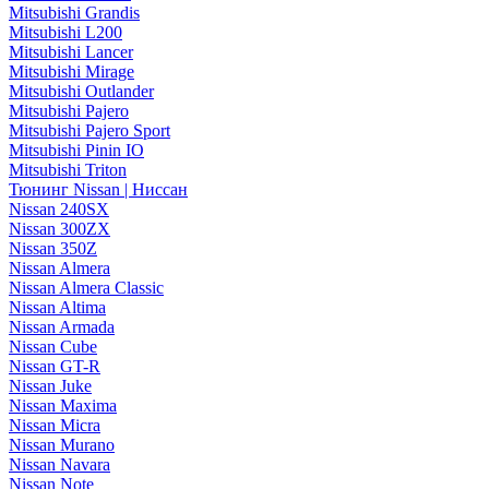
Mitsubishi Grandis
Mitsubishi L200
Mitsubishi Lancer
Mitsubishi Mirage
Mitsubishi Outlander
Mitsubishi Pajero
Mitsubishi Pajero Sport
Mitsubishi Pinin IO
Mitsubishi Triton
Тюнинг Nissan | Ниссан
Nissan 240SX
Nissan 300ZX
Nissan 350Z
Nissan Almera
Nissan Almera Classic
Nissan Altima
Nissan Armada
Nissan Cube
Nissan GT-R
Nissan Juke
Nissan Maxima
Nissan Micra
Nissan Murano
Nissan Navara
Nissan Note