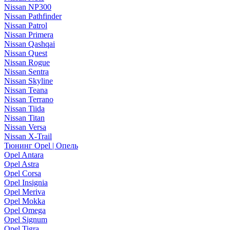
Nissan NP300
Nissan Pathfinder
Nissan Patrol
Nissan Primera
Nissan Qashqai
Nissan Quest
Nissan Rogue
Nissan Sentra
Nissan Skyline
Nissan Teana
Nissan Terrano
Nissan Tiida
Nissan Titan
Nissan Versa
Nissan X-Trail
Тюнинг Opel | Опель
Opel Antara
Opel Astra
Opel Corsa
Opel Insignia
Opel Meriva
Opel Mokka
Opel Omega
Opel Signum
Opel Tigra