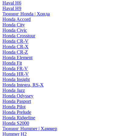
Haval H6
Haval H9
Тюнинг Honda | Хонда
Honda Accord
Honda City
Honda Civic
Honda Crosstour
Honda CR-V
Honda CR-X
Honda CR-Z
Honda Element
Honda Fit
Honda FR-V
Honda HR-V
Honda Insight
Honda Integra, RS-X
Honda Jazz
Honda Odyssey
Honda Pasport
Honda Pilot
Honda Prelude
Honda Ridgeline
Honda S2000
Тюнинг Hummer | Хаммер
Hummer H2