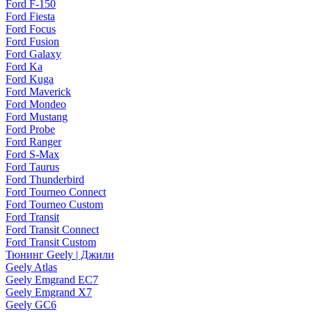
Ford F-150
Ford Fiesta
Ford Focus
Ford Fusion
Ford Galaxy
Ford Ka
Ford Kuga
Ford Maverick
Ford Mondeo
Ford Mustang
Ford Probe
Ford Ranger
Ford S-Max
Ford Taurus
Ford Thunderbird
Ford Tourneo Connect
Ford Tourneo Custom
Ford Transit
Ford Transit Connect
Ford Transit Custom
Тюнинг Geely | Джили
Geely Atlas
Geely Emgrand EC7
Geely Emgrand X7
Geely GC6