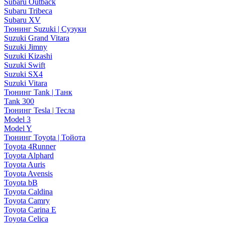
Subaru Outback
Subaru Tribeca
Subaru XV
Тюнинг Suzuki | Сузуки
Suzuki Grand Vitara
Suzuki Jimny
Suzuki Kizashi
Suzuki Swift
Suzuki SX4
Suzuki Vitara
Тюнинг Tank | Танк
Tank 300
Тюнинг Tesla | Тесла
Model 3
Model Y
Тюнинг Toyota | Тойота
Toyota 4Runner
Toyota Alphard
Toyota Auris
Toyota Avensis
Toyota bB
Toyota Caldina
Toyota Camry
Toyota Carina E
Toyota Celica