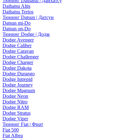
Тюнинг Daihatsu | Дайхатсу
Daihatsu Altis
Daihatsu Terios
Тюнинг Datsun | Датсун
Datsun mi-Do
Datsun on-Do
Тюнинг Dodge | Додж
Dodge Avenger
Dodge Caliber
Dodge Caravan
Dodge Challenger
Dodge Charger
Dodge Dakota
Dodge Durango
Dodge Intrepid
Dodge Journey
Dodge Magnum
Dodge Neon
Dodge Nitro
Dodge RAM
Dodge Stratus
Dodge Viper
Тюнинг Fiat | Фиат
Fiat 500
Fiat Albea