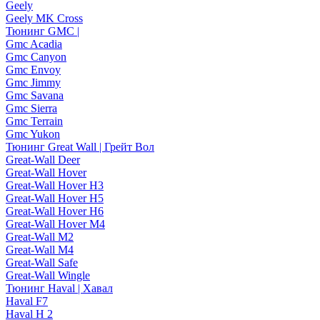
Geely
Geely MK Cross
Тюнинг GMC |
Gmc Acadia
Gmc Canyon
Gmc Envoy
Gmc Jimmy
Gmc Savana
Gmc Sierra
Gmc Terrain
Gmc Yukon
Тюнинг Great Wall | Грейт Вол
Great-Wall Deer
Great-Wall Hover
Great-Wall Hover H3
Great-Wall Hover H5
Great-Wall Hover H6
Great-Wall Hover M4
Great-Wall M2
Great-Wall M4
Great-Wall Safe
Great-Wall Wingle
Тюнинг Haval | Хавал
Haval F7
Haval H 2