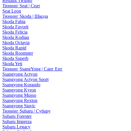
Renault Twingo
Тюнинг Seat | Сеат
Seat Leon
Тюнинг Skoda | Шкода
Skoda Fabia
Skoda Favorit
Skoda Felicia
Skoda Kodiaq
Skoda Octavia
Skoda Rapid
Skoda Roomster
Skoda Superb
Skoda Yeti
Тюнинг SsangYong | Санг Енг
Ssangyong Actyon
Ssangyong Actyon Sport
Ssangyong Korando
Ssangyong Kyron
Ssangyong Musso
Ssangyong Rexton
Ssangyong Stavic
Тюнинг Subaru | Субару
Subaru Forester
Subaru Impreza
Subaru Legacy