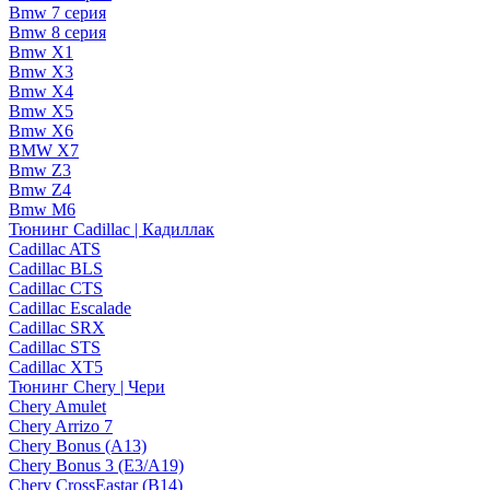
Bmw 7 серия
Bmw 8 серия
Bmw X1
Bmw X3
Bmw X4
Bmw X5
Bmw X6
BMW X7
Bmw Z3
Bmw Z4
Bmw М6
Тюнинг Cadillac | Кадиллак
Cadillac ATS
Cadillac BLS
Cadillac CTS
Cadillac Escalade
Cadillac SRX
Cadillac STS
Cadillac XT5
Тюнинг Chery | Чери
Chery Amulet
Chery Arrizo 7
Chery Bonus (A13)
Chery Bonus 3 (E3/A19)
Chery CrossEastar (B14)