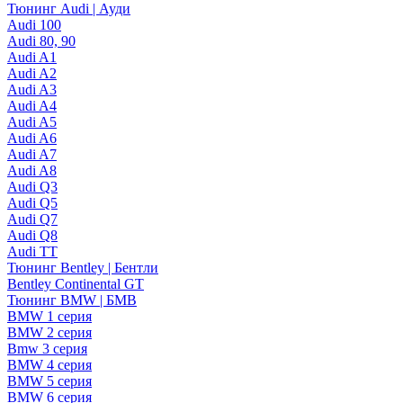
Тюнинг Audi | Ауди
Audi 100
Audi 80, 90
Audi A1
Audi A2
Audi A3
Audi A4
Audi A5
Audi A6
Audi A7
Audi A8
Audi Q3
Audi Q5
Audi Q7
Audi Q8
Audi TT
Тюнинг Bentley | Бентли
Bentley Continental GT
Тюнинг BMW | БМВ
BMW 1 серия
BMW 2 серия
Bmw 3 серия
BMW 4 серия
BMW 5 серия
BMW 6 серия