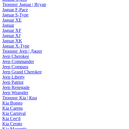
Тюнинг Jaguar | Ягуар
Jaguar F-Pace
Jaguar S-Type
Jaguar XE
Jaguar
Jaguar XF
Jaguar XJ
Jaguar XK
Jaguar X-Type
Тюнинг Jeep | Джип
Jeep Cherokee
Jeep Commander
Jeep Compass
Jeep Grand Cherokee
Jeep Liberty
Jeep Patriot
Jeep Renegade
Jeep Wrangler
Тюнинг Kia | Киа
Kia Bongo
Kia Carens
Kia Carnival
Kia Cee'd
Kia Cerato
Kia Magentis