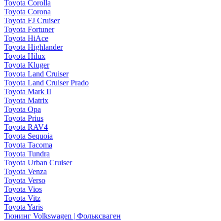
Toyota Corolla
Toyota Corona
Toyota FJ Cruiser
Toyota Fortuner
Toyota HiAce
Toyota Highlander
Toyota Hilux
Toyota Kluger
Toyota Land Cruiser
Toyota Land Cruiser Prado
Toyota Mark II
Toyota Matrix
Toyota Opa
Toyota Prius
Toyota RAV4
Toyota Sequoia
Toyota Tacoma
Toyota Tundra
Toyota Urban Cruiser
Toyota Venza
Toyota Verso
Toyota Vios
Toyota Vitz
Toyota Yaris
Тюнинг Volkswagen | Фольксваген