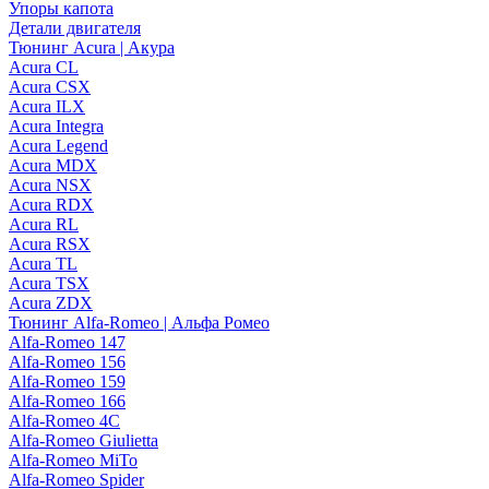
Упоры капота
Детали двигателя
Тюнинг Acura | Акура
Acura CL
Acura CSX
Acura ILX
Acura Integra
Acura Legend
Acura MDX
Acura NSX
Acura RDX
Acura RL
Acura RSX
Acura TL
Acura TSX
Acura ZDX
Тюнинг Alfa-Romeo | Альфа Ромео
Alfa-Romeo 147
Alfa-Romeo 156
Alfa-Romeo 159
Alfa-Romeo 166
Alfa-Romeo 4C
Alfa-Romeo Giulietta
Alfa-Romeo MiTo
Alfa-Romeo Spider