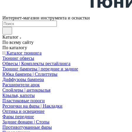
Интернет-магазин инструмента и оснастки
Каталог
По всему сайту
По каталогу
Каталог тюнинга
Тюнинг обвесы
Обвесы | Комплекты рестайлинга
Тюнинг бамперы | передние и задние
Юбка бампера | Сплиттеры
Диффузоры бампера
Расширители арок
Спойлеры | антикрылья
Крылья, капоты
Пластиковые пороги
Реснички на фары | Накладки
Оптика и освещение
Фары передние
Задние фонари | Стопы
Противотуманные фары