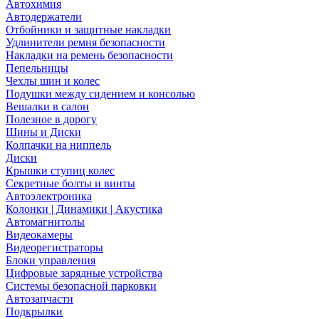
Автохимия
Автодержатели
Отбойники и защитные накладки
Удлинители ремня безопасности
Накладки на ремень безопасности
Пепельницы
Чехлы шин и колес
Подушки между сидением и консолью
Вешалки в салон
Полезное в дорогу
Шины и Диски
Колпачки на ниппель
Диски
Крышки ступиц колес
Секретные болты и винты
Автоэлектроника
Колонки | Динамики | Акустика
Автомагнитолы
Видеокамеры
Видеорегистраторы
Блоки управления
Цифровые зарядные устройства
Системы безопасной парковки
Автозапчасти
Подкрылки