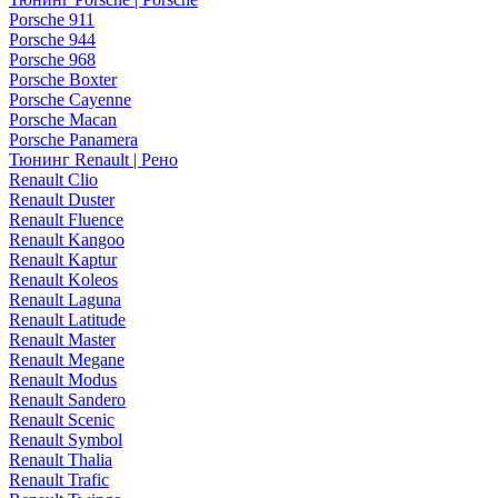
Porsche 911
Porsche 944
Porsche 968
Porsche Boxter
Porsche Cayenne
Porsche Macan
Porsche Panamera
Тюнинг Renault | Рено
Renault Clio
Renault Duster
Renault Fluence
Renault Kangoo
Renault Kaptur
Renault Koleos
Renault Laguna
Renault Latitude
Renault Master
Renault Megane
Renault Modus
Renault Sandero
Renault Scenic
Renault Symbol
Renault Thalia
Renault Trafic