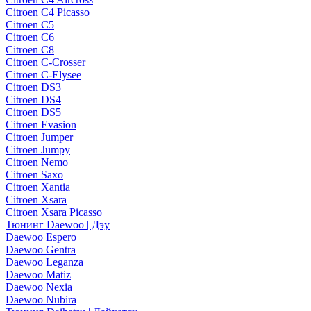
Citroen C4 Picasso
Citroen C5
Citroen C6
Citroen C8
Citroen C-Crosser
Citroen C-Elysee
Citroen DS3
Citroen DS4
Citroen DS5
Citroen Evasion
Citroen Jumper
Citroen Jumpy
Citroen Nemo
Citroen Saxo
Citroen Xantia
Citroen Xsara
Citroen Xsara Picasso
Тюнинг Daewoo | Дэу
Daewoo Espero
Daewoo Gentra
Daewoo Leganza
Daewoo Matiz
Daewoo Nexia
Daewoo Nubira