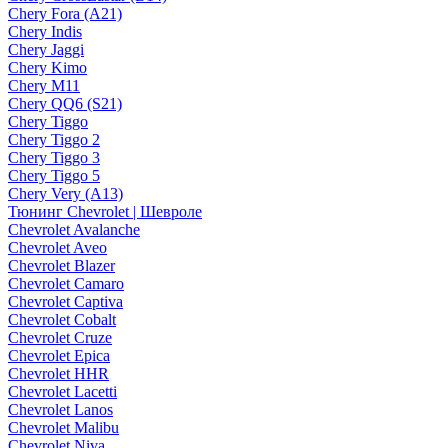
Chery Fora (A21)
Chery Indis
Chery Jaggi
Chery Kimo
Chery M11
Chery QQ6 (S21)
Chery Tiggo
Chery Tiggo 2
Chery Tiggo 3
Chery Tiggo 5
Chery Very (A13)
Тюнинг Chevrolet | Шевроле
Chevrolet Avalanche
Chevrolet Aveo
Chevrolet Blazer
Chevrolet Camaro
Chevrolet Captiva
Chevrolet Cobalt
Chevrolet Cruze
Chevrolet Epica
Chevrolet HHR
Chevrolet Lacetti
Chevrolet Lanos
Chevrolet Malibu
Chevrolet Niva