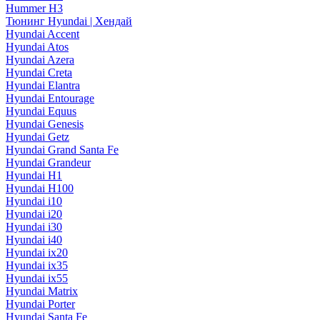
Hummer H3
Тюнинг Hyundai | Хендай
Hyundai Accent
Hyundai Atos
Hyundai Azera
Hyundai Creta
Hyundai Elantra
Hyundai Entourage
Hyundai Equus
Hyundai Genesis
Hyundai Getz
Hyundai Grand Santa Fe
Hyundai Grandeur
Hyundai H1
Hyundai H100
Hyundai i10
Hyundai i20
Hyundai i30
Hyundai i40
Hyundai ix20
Hyundai ix35
Hyundai ix55
Hyundai Matrix
Hyundai Porter
Hyundai Santa Fe