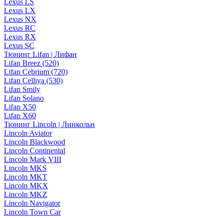
Lexus LS
Lexus LX
Lexus NX
Lexus RC
Lexus RX
Lexus SC
Тюнинг Lifan | Лифан
Lifan Breez (520)
Lifan Cebrium (720)
Lifan Celliya (530)
Lifan Smily
Lifan Solano
Lifan X50
Lifan X60
Тюнинг Lincoln | Линкольн
Lincoln Aviator
Lincoln Blackwood
Lincoln Continental
Lincoln Mark VIII
Lincoln MKS
Lincoln MKT
Lincoln MKX
Lincoln MKZ
Lincoln Navigator
Lincoln Town Car