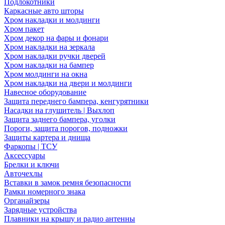
Подлокотники
Каркасные авто шторы
Хром накладки и молдинги
Хром пакет
Хром декор на фары и фонари
Хром накладки на зеркала
Хром накладки ручки дверей
Хром накладки на бампер
Хром молдинги на окна
Хром накладки на двери и молдинги
Навесное оборудование
Защита переднего бампера, кенгурятники
Насадки на глушитель | Выхлоп
Защита заднего бампера, уголки
Пороги, защита порогов, подножки
Защиты картера и днища
Фаркопы | ТСУ
Аксессуары
Брелки и ключи
Авточехлы
Вставки в замок ремня безопасности
Рамки номерного знака
Органайзеры
Зарядные устройства
Плавники на крышу и радио антенны