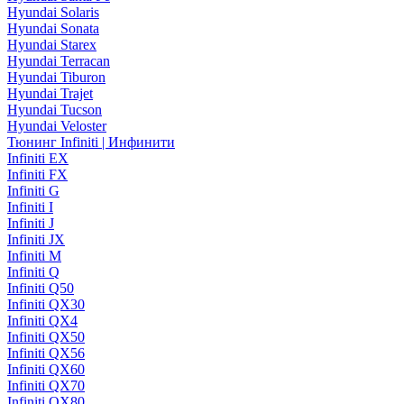
Hyundai Solaris
Hyundai Sonata
Hyundai Starex
Hyundai Terracan
Hyundai Tiburon
Hyundai Trajet
Hyundai Tucson
Hyundai Veloster
Тюнинг Infiniti | Инфинити
Infiniti EX
Infiniti FX
Infiniti G
Infiniti I
Infiniti J
Infiniti JX
Infiniti M
Infiniti Q
Infiniti Q50
Infiniti QX30
Infiniti QX4
Infiniti QX50
Infiniti QX56
Infiniti QX60
Infiniti QX70
Infiniti QX80