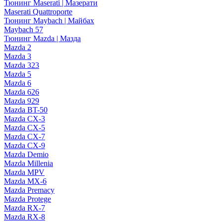
Тюнинг Maserati | Мазерати
Maserati Quattroporte
Тюнинг Maybach | Майбах
Maybach 57
Тюнинг Mazda | Мазда
Mazda 2
Mazda 3
Mazda 323
Mazda 5
Mazda 6
Mazda 626
Mazda 929
Mazda BT-50
Mazda CX-3
Mazda CX-5
Mazda CX-7
Mazda CX-9
Mazda Demio
Mazda Millenia
Mazda MPV
Mazda MX-6
Mazda Premacy
Mazda Protege
Mazda RX-7
Mazda RX-8