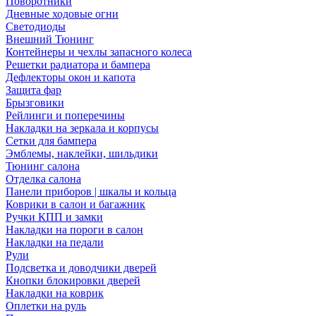
Поворотники
Дневные ходовые огни
Светодиоды
Внешний Тюнинг
Контейнеры и чехлы запасного колеса
Решетки радиатора и бампера
Дефлекторы окон и капота
Защита фар
Брызговики
Рейлинги и поперечины
Накладки на зеркала и корпусы
Сетки для бампера
Эмблемы, наклейки, шильдики
Тюнинг салона
Отделка салона
Панели приборов | шкалы и кольца
Коврики в салон и багажник
Ручки КПП и замки
Накладки на пороги в салон
Накладки на педали
Рули
Подсветка и доводчики дверей
Кнопки блокировки дверей
Накладки на коврик
Оплетки на руль