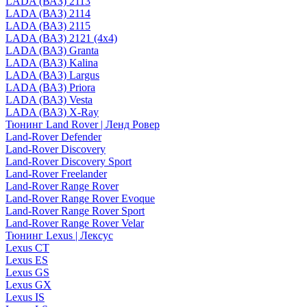
LADA (ВАЗ) 2113
LADA (ВАЗ) 2114
LADA (ВАЗ) 2115
LADA (ВАЗ) 2121 (4x4)
LADA (ВАЗ) Granta
LADA (ВАЗ) Kalina
LADA (ВАЗ) Largus
LADA (ВАЗ) Priora
LADA (ВАЗ) Vesta
LADA (ВАЗ) X-Ray
Тюнинг Land Rover | Ленд Ровер
Land-Rover Defender
Land-Rover Discovery
Land-Rover Discovery Sport
Land-Rover Freelander
Land-Rover Range Rover
Land-Rover Range Rover Evoque
Land-Rover Range Rover Sport
Land-Rover Range Rover Velar
Тюнинг Lexus | Лексус
Lexus CT
Lexus ES
Lexus GS
Lexus GX
Lexus IS