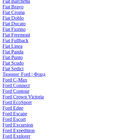
Fiat Barchetta
Fiat Bravo
Fiat Croma
Fiat Doblo
Fiat Ducato
Fiat Fiorino
Fiat Freemont
Fiat Fullback
Fiat Linea
Fiat Panda
Fiat Punto
Fiat Scudo
Fiat Sedici
Тюнинг Ford | Форд
Ford C-Max
Ford Connect
Ford Contour
Ford Crown Victoria
Ford EcoSport
Ford Edge
Ford Escape
Ford Escort
Ford Excursion
Ford Expedition
Ford Explorer