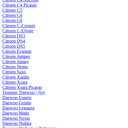
Citroen C4 Picasso
Citroen C5
Citroen C6
Citroen C8
Citroen C-Crosser
Citroen C-Elysee
Citroen DS3
Citroen DS4
Citroen DS5
Citroen Evasion
Citroen Jumper
Citroen Jumpy
Citroen Nemo
Citroen Saxo
Citroen Xantia
Citroen Xsara
Citroen Xsara Picasso
Тюнинг Daewoo | Дэу
Daewoo Espero
Daewoo Gentra
Daewoo Leganza
Daewoo Matiz
Daewoo Nexia
Daewoo Nubira