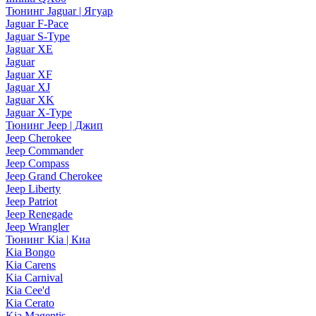
Тюнинг Jaguar | Ягуар
Jaguar F-Pace
Jaguar S-Type
Jaguar XE
Jaguar
Jaguar XF
Jaguar XJ
Jaguar XK
Jaguar X-Type
Тюнинг Jeep | Джип
Jeep Cherokee
Jeep Commander
Jeep Compass
Jeep Grand Cherokee
Jeep Liberty
Jeep Patriot
Jeep Renegade
Jeep Wrangler
Тюнинг Kia | Киа
Kia Bongo
Kia Carens
Kia Carnival
Kia Cee'd
Kia Cerato
Kia Magentis