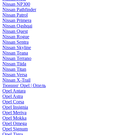
Nissan NP300
Nissan Pathfinder
Nissan Patrol
Nissan Primera
Nissan Qashqai
Nissan Quest
Nissan Rogue
Nissan Sentra
Nissan Skyline
Nissan Teana
Nissan Terrano
Nissan Tiida
Nissan Titan
Nissan Versa
Nissan X-Trail
Тюнинг Opel | Опель
Opel Antara
Opel Astra
Opel Corsa
Opel Insignia
Opel Meriva
Opel Mokka
Opel Omega
Opel Signum
Opel Tigra