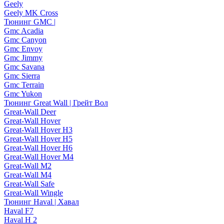
Geely
Geely MK Cross
Тюнинг GMC |
Gmc Acadia
Gmc Canyon
Gmc Envoy
Gmc Jimmy
Gmc Savana
Gmc Sierra
Gmc Terrain
Gmc Yukon
Тюнинг Great Wall | Грейт Вол
Great-Wall Deer
Great-Wall Hover
Great-Wall Hover H3
Great-Wall Hover H5
Great-Wall Hover H6
Great-Wall Hover M4
Great-Wall M2
Great-Wall M4
Great-Wall Safe
Great-Wall Wingle
Тюнинг Haval | Хавал
Haval F7
Haval H 2