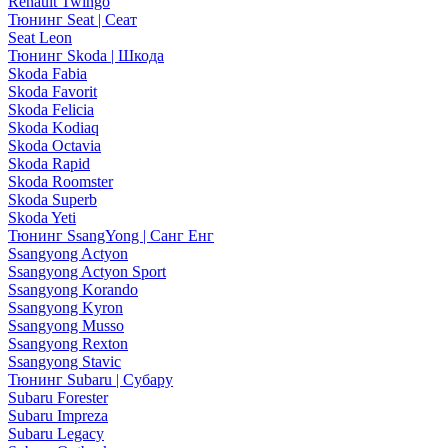
Renault Twingo
Тюнинг Seat | Сеат
Seat Leon
Тюнинг Skoda | Шкода
Skoda Fabia
Skoda Favorit
Skoda Felicia
Skoda Kodiaq
Skoda Octavia
Skoda Rapid
Skoda Roomster
Skoda Superb
Skoda Yeti
Тюнинг SsangYong | Санг Енг
Ssangyong Actyon
Ssangyong Actyon Sport
Ssangyong Korando
Ssangyong Kyron
Ssangyong Musso
Ssangyong Rexton
Ssangyong Stavic
Тюнинг Subaru | Субару
Subaru Forester
Subaru Impreza
Subaru Legacy