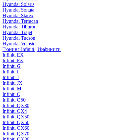
Hyundai Solaris
Hyundai Sonata
Hyundai Starex
Hyundai Terracan
Hyundai Tiburon
Hyundai Trajet
Hyundai Tucson
Hyundai Veloster
Тюнинг Infiniti | Инфинити
Infiniti EX
Infiniti FX
Infiniti G
Infiniti I
Infiniti J
Infiniti JX
Infiniti M
Infiniti Q
Infiniti Q50
Infiniti QX30
Infiniti QX4
Infiniti QX50
Infiniti QX56
Infiniti QX60
Infiniti QX70
Infiniti QX80