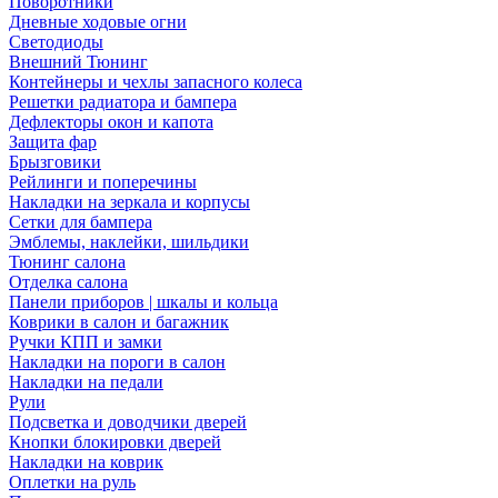
Поворотники
Дневные ходовые огни
Светодиоды
Внешний Тюнинг
Контейнеры и чехлы запасного колеса
Решетки радиатора и бампера
Дефлекторы окон и капота
Защита фар
Брызговики
Рейлинги и поперечины
Накладки на зеркала и корпусы
Сетки для бампера
Эмблемы, наклейки, шильдики
Тюнинг салона
Отделка салона
Панели приборов | шкалы и кольца
Коврики в салон и багажник
Ручки КПП и замки
Накладки на пороги в салон
Накладки на педали
Рули
Подсветка и доводчики дверей
Кнопки блокировки дверей
Накладки на коврик
Оплетки на руль