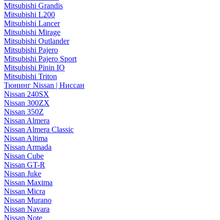
Mitsubishi Grandis
Mitsubishi L200
Mitsubishi Lancer
Mitsubishi Mirage
Mitsubishi Outlander
Mitsubishi Pajero
Mitsubishi Pajero Sport
Mitsubishi Pinin IO
Mitsubishi Triton
Тюнинг Nissan | Ниссан
Nissan 240SX
Nissan 300ZX
Nissan 350Z
Nissan Almera
Nissan Almera Classic
Nissan Altima
Nissan Armada
Nissan Cube
Nissan GT-R
Nissan Juke
Nissan Maxima
Nissan Micra
Nissan Murano
Nissan Navara
Nissan Note