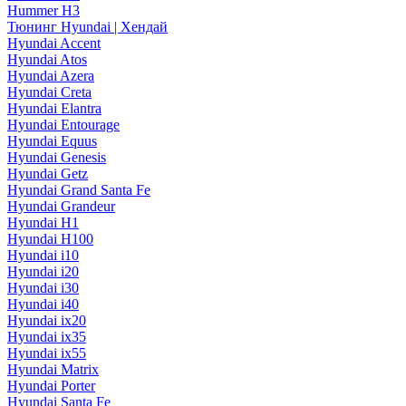
Hummer H3
Тюнинг Hyundai | Хендай
Hyundai Accent
Hyundai Atos
Hyundai Azera
Hyundai Creta
Hyundai Elantra
Hyundai Entourage
Hyundai Equus
Hyundai Genesis
Hyundai Getz
Hyundai Grand Santa Fe
Hyundai Grandeur
Hyundai H1
Hyundai H100
Hyundai i10
Hyundai i20
Hyundai i30
Hyundai i40
Hyundai ix20
Hyundai ix35
Hyundai ix55
Hyundai Matrix
Hyundai Porter
Hyundai Santa Fe