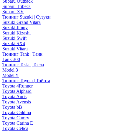
Subaru Outback
Subaru Tribeca
Subaru XV
Тюнинг Suzuki | Сузуки
Suzuki Grand Vitara
Suzuki Jimny
Suzuki Kizashi
Suzuki Swift
Suzuki SX4
Suzuki Vitara
Тюнинг Tank | Танк
Tank 300
Тюнинг Tesla | Тесла
Model 3
Model Y
Тюнинг Toyota | Тойота
Toyota 4Runner
Toyota Alphard
Toyota Auris
Toyota Avensis
Toyota bB
Toyota Caldina
Toyota Camry
Toyota Carina E
Toyota Celica