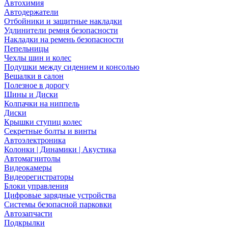
Автохимия
Автодержатели
Отбойники и защитные накладки
Удлинители ремня безопасности
Накладки на ремень безопасности
Пепельницы
Чехлы шин и колес
Подушки между сидением и консолью
Вешалки в салон
Полезное в дорогу
Шины и Диски
Колпачки на ниппель
Диски
Крышки ступиц колес
Секретные болты и винты
Автоэлектроника
Колонки | Динамики | Акустика
Автомагнитолы
Видеокамеры
Видеорегистраторы
Блоки управления
Цифровые зарядные устройства
Системы безопасной парковки
Автозапчасти
Подкрылки