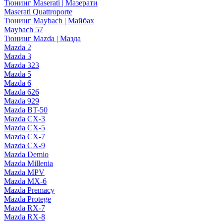
Тюнинг Maserati | Мазерати
Maserati Quattroporte
Тюнинг Maybach | Майбах
Maybach 57
Тюнинг Mazda | Мазда
Mazda 2
Mazda 3
Mazda 323
Mazda 5
Mazda 6
Mazda 626
Mazda 929
Mazda BT-50
Mazda CX-3
Mazda CX-5
Mazda CX-7
Mazda CX-9
Mazda Demio
Mazda Millenia
Mazda MPV
Mazda MX-6
Mazda Premacy
Mazda Protege
Mazda RX-7
Mazda RX-8