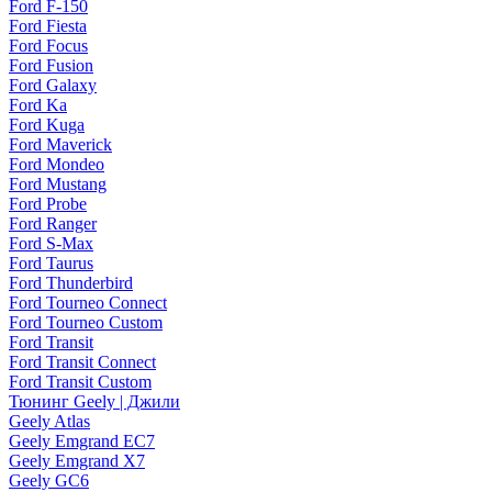
Ford F-150
Ford Fiesta
Ford Focus
Ford Fusion
Ford Galaxy
Ford Ka
Ford Kuga
Ford Maverick
Ford Mondeo
Ford Mustang
Ford Probe
Ford Ranger
Ford S-Max
Ford Taurus
Ford Thunderbird
Ford Tourneo Connect
Ford Tourneo Custom
Ford Transit
Ford Transit Connect
Ford Transit Custom
Тюнинг Geely | Джили
Geely Atlas
Geely Emgrand EC7
Geely Emgrand X7
Geely GC6