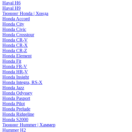
Haval H6
Haval H9
Тюнинг Honda | Хонда
Honda Accord
Honda City
Honda Civic
Honda Crosstour
Honda CR-V
Honda CR-X
Honda CR-Z
Honda Element
Honda Fit
Honda FR-V
Honda HR-V
Honda Insight
Honda Integra, RS-X
Honda Jazz
Honda Odyssey
Honda Pasport
Honda Pilot
Honda Prelude
Honda Ridgeline
Honda S2000
Тюнинг Hummer | Хаммер
Hummer H2