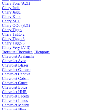
Chery Fora (A21)
Chery Indis
Chery Jaggi
Chery Kimo
Chery M11
Chery QQ6 (S21)
Chery Tiggo
Chery Tiggo 2
Chery Tiggo 3
Chery Tiggo 5
Chery Very (A13)
Тюнинг Chevrolet | Шевроле
Chevrolet Avalanche
Chevrolet Aveo
Chevrolet Blazer
Chevrolet Camaro
Chevrolet Captiva
Chevrolet Cobalt
Chevrolet Cruze
Chevrolet Epica
Chevrolet HHR
Chevrolet Lacetti
Chevrolet Lanos
Chevrolet Malibu
Chevrolet Niva