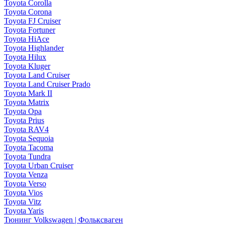
Toyota Corolla
Toyota Corona
Toyota FJ Cruiser
Toyota Fortuner
Toyota HiAce
Toyota Highlander
Toyota Hilux
Toyota Kluger
Toyota Land Cruiser
Toyota Land Cruiser Prado
Toyota Mark II
Toyota Matrix
Toyota Opa
Toyota Prius
Toyota RAV4
Toyota Sequoia
Toyota Tacoma
Toyota Tundra
Toyota Urban Cruiser
Toyota Venza
Toyota Verso
Toyota Vios
Toyota Vitz
Toyota Yaris
Тюнинг Volkswagen | Фольксваген