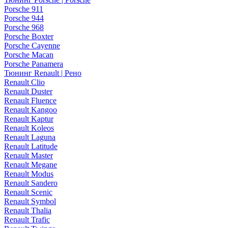
Porsche 911
Porsche 944
Porsche 968
Porsche Boxter
Porsche Cayenne
Porsche Macan
Porsche Panamera
Тюнинг Renault | Рено
Renault Clio
Renault Duster
Renault Fluence
Renault Kangoo
Renault Kaptur
Renault Koleos
Renault Laguna
Renault Latitude
Renault Master
Renault Megane
Renault Modus
Renault Sandero
Renault Scenic
Renault Symbol
Renault Thalia
Renault Trafic