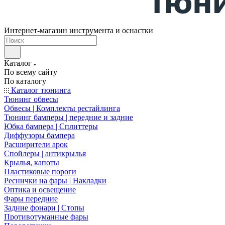
Интернет-магазин инструмента и оснастки
Каталог
По всему сайту
По каталогу
Каталог тюнинга
Тюнинг обвесы
Обвесы | Комплекты рестайлинга
Тюнинг бамперы | передние и задние
Юбка бампера | Сплиттеры
Диффузоры бампера
Расширители арок
Спойлеры | антикрылья
Крылья, капоты
Пластиковые пороги
Реснички на фары | Накладки
Оптика и освещение
Фары передние
Задние фонари | Стопы
Противотуманные фары