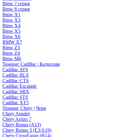
Bmw 7 серия
Bmw 8 серия
Bmw X1
Bmw X3
Bmw X4
Bmw X5
Bmw X6
BMW X7
Bmw Z3
Bmw Z4
Bmw М6
Тюнинг Cadillac | Кадиллак
Cadillac ATS
Cadillac BLS
Cadillac CTS
Cadillac Escalade
Cadillac SRX
Cadillac STS
Cadillac XT5
Тюнинг Chery | Чери
Chery Amulet
Chery Arrizo 7
Chery Bonus (A13)
Chery Bonus 3 (E3/A19)
Chery CrossEastar (B14)