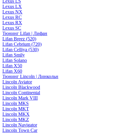
Lexus LS
Lexus LX
Lexus NX
Lexus RC
Lexus RX
Lexus SC
Тюнинг Lifan | Лифан
Lifan Breez (520)
Lifan Cebrium (720)
Lifan Celliya (530)
Lifan Smily
Lifan Solano
Lifan X50
Lifan X60
Тюнинг Lincoln | Линкольн
Lincoln Aviator
Lincoln Blackwood
Lincoln Continental
Lincoln Mark VIII
Lincoln MKS
Lincoln MKT
Lincoln MKX
Lincoln MKZ
Lincoln Navigator
Lincoln Town Car