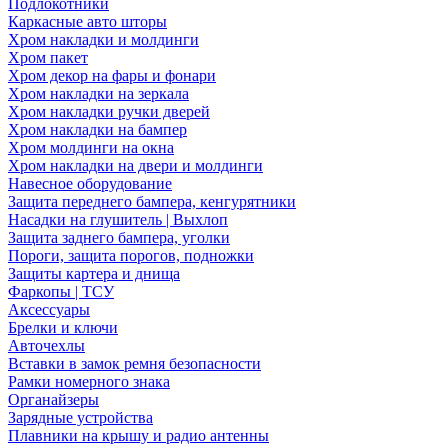
Подлокотники
Каркасные авто шторы
Хром накладки и молдинги
Хром пакет
Хром декор на фары и фонари
Хром накладки на зеркала
Хром накладки ручки дверей
Хром накладки на бампер
Хром молдинги на окна
Хром накладки на двери и молдинги
Навесное оборудование
Защита переднего бампера, кенгурятники
Насадки на глушитель | Выхлоп
Защита заднего бампера, уголки
Пороги, защита порогов, подножки
Защиты картера и днища
Фаркопы | ТСУ
Аксессуары
Брелки и ключи
Авточехлы
Вставки в замок ремня безопасности
Рамки номерного знака
Органайзеры
Зарядные устройства
Плавники на крышу и радио антенны