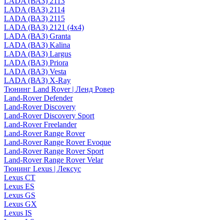
LADA (ВАЗ) 2113
LADA (ВАЗ) 2114
LADA (ВАЗ) 2115
LADA (ВАЗ) 2121 (4x4)
LADA (ВАЗ) Granta
LADA (ВАЗ) Kalina
LADA (ВАЗ) Largus
LADA (ВАЗ) Priora
LADA (ВАЗ) Vesta
LADA (ВАЗ) X-Ray
Тюнинг Land Rover | Ленд Ровер
Land-Rover Defender
Land-Rover Discovery
Land-Rover Discovery Sport
Land-Rover Freelander
Land-Rover Range Rover
Land-Rover Range Rover Evoque
Land-Rover Range Rover Sport
Land-Rover Range Rover Velar
Тюнинг Lexus | Лексус
Lexus CT
Lexus ES
Lexus GS
Lexus GX
Lexus IS