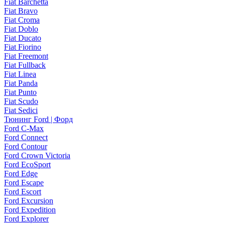
Fiat Barchetta
Fiat Bravo
Fiat Croma
Fiat Doblo
Fiat Ducato
Fiat Fiorino
Fiat Freemont
Fiat Fullback
Fiat Linea
Fiat Panda
Fiat Punto
Fiat Scudo
Fiat Sedici
Тюнинг Ford | Форд
Ford C-Max
Ford Connect
Ford Contour
Ford Crown Victoria
Ford EcoSport
Ford Edge
Ford Escape
Ford Escort
Ford Excursion
Ford Expedition
Ford Explorer