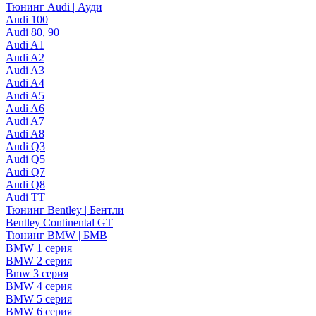
Тюнинг Audi | Ауди
Audi 100
Audi 80, 90
Audi A1
Audi A2
Audi A3
Audi A4
Audi A5
Audi A6
Audi A7
Audi A8
Audi Q3
Audi Q5
Audi Q7
Audi Q8
Audi TT
Тюнинг Bentley | Бентли
Bentley Continental GT
Тюнинг BMW | БМВ
BMW 1 серия
BMW 2 серия
Bmw 3 серия
BMW 4 серия
BMW 5 серия
BMW 6 серия