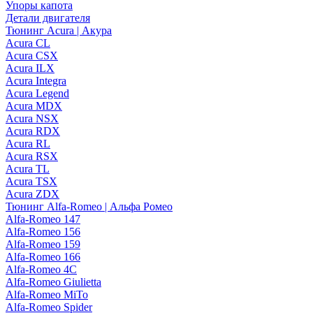
Упоры капота
Детали двигателя
Тюнинг Acura | Акура
Acura CL
Acura CSX
Acura ILX
Acura Integra
Acura Legend
Acura MDX
Acura NSX
Acura RDX
Acura RL
Acura RSX
Acura TL
Acura TSX
Acura ZDX
Тюнинг Alfa-Romeo | Альфа Ромео
Alfa-Romeo 147
Alfa-Romeo 156
Alfa-Romeo 159
Alfa-Romeo 166
Alfa-Romeo 4C
Alfa-Romeo Giulietta
Alfa-Romeo MiTo
Alfa-Romeo Spider