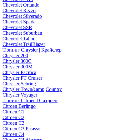
Chevrolet Orlando
Chevrolet Rezzo
Chevrolet Silverado
Chevrolet Spark
Chevrolet SSR
Chevrolet Suburban
Chevrolet Tahoe
Chevrolet TrailBlazer
Тюнинг Chrysler | Крайслер
Chrysler 200
Chrysler 300C
Chrysler 300M
Chrysler Pacifica
Chrysler PT Cruiser
Chrysler Sebring
Chrysler Town&amp;Country
Chrysler Voyager
Тюнинг Citroen | Ситроен
Citroen Berlingo
Citroen C1
Citroen C2
Citroen C3
Citroen C3 Picasso
Citroen C4
Citroen C4 Aircross