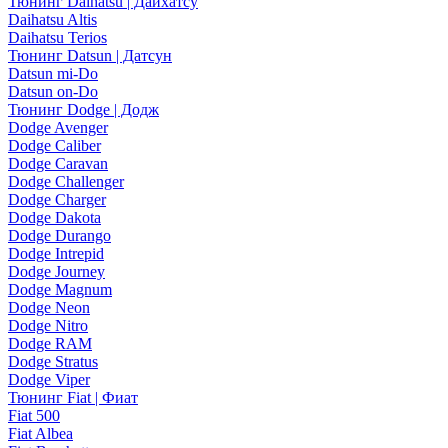
Тюнинг Daihatsu | Дайхатсу
Daihatsu Altis
Daihatsu Terios
Тюнинг Datsun | Датсун
Datsun mi-Do
Datsun on-Do
Тюнинг Dodge | Додж
Dodge Avenger
Dodge Caliber
Dodge Caravan
Dodge Challenger
Dodge Charger
Dodge Dakota
Dodge Durango
Dodge Intrepid
Dodge Journey
Dodge Magnum
Dodge Neon
Dodge Nitro
Dodge RAM
Dodge Stratus
Dodge Viper
Тюнинг Fiat | Фиат
Fiat 500
Fiat Albea