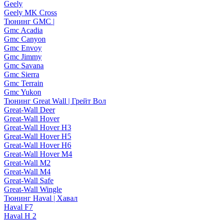
Geely
Geely MK Cross
Тюнинг GMC |
Gmc Acadia
Gmc Canyon
Gmc Envoy
Gmc Jimmy
Gmc Savana
Gmc Sierra
Gmc Terrain
Gmc Yukon
Тюнинг Great Wall | Грейт Вол
Great-Wall Deer
Great-Wall Hover
Great-Wall Hover H3
Great-Wall Hover H5
Great-Wall Hover H6
Great-Wall Hover M4
Great-Wall M2
Great-Wall M4
Great-Wall Safe
Great-Wall Wingle
Тюнинг Haval | Хавал
Haval F7
Haval H 2