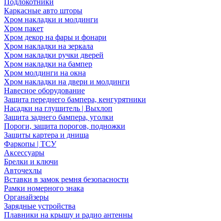
Подлокотники
Каркасные авто шторы
Хром накладки и молдинги
Хром пакет
Хром декор на фары и фонари
Хром накладки на зеркала
Хром накладки ручки дверей
Хром накладки на бампер
Хром молдинги на окна
Хром накладки на двери и молдинги
Навесное оборудование
Защита переднего бампера, кенгурятники
Насадки на глушитель | Выхлоп
Защита заднего бампера, уголки
Пороги, защита порогов, подножки
Защиты картера и днища
Фаркопы | ТСУ
Аксессуары
Брелки и ключи
Авточехлы
Вставки в замок ремня безопасности
Рамки номерного знака
Органайзеры
Зарядные устройства
Плавники на крышу и радио антенны