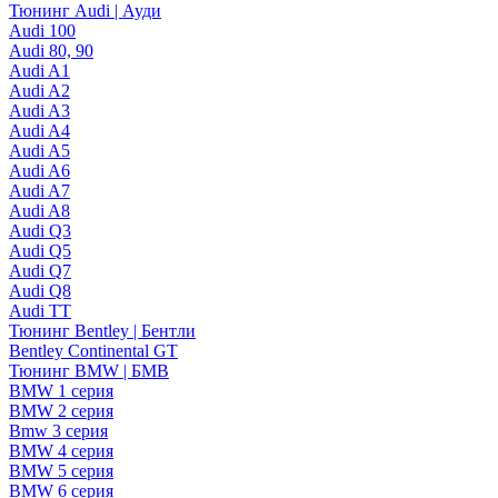
Тюнинг Audi | Ауди
Audi 100
Audi 80, 90
Audi A1
Audi A2
Audi A3
Audi A4
Audi A5
Audi A6
Audi A7
Audi A8
Audi Q3
Audi Q5
Audi Q7
Audi Q8
Audi TT
Тюнинг Bentley | Бентли
Bentley Continental GT
Тюнинг BMW | БМВ
BMW 1 серия
BMW 2 серия
Bmw 3 серия
BMW 4 серия
BMW 5 серия
BMW 6 серия