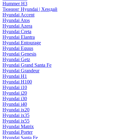
Hummer H3
Тюнинг Hyundai | Хендай
Hyundai Accent
Hyundai Atos
Hyundai Azera
Hyundai Creta
Hyundai Elantra
Hyundai Entourage
Hyundai Equus
Hyundai Genesis
Hyundai Getz
Hyundai Grand Santa Fe
Hyundai Grandeur
Hyundai H1
Hyundai H100
Hyundai i10
Hyundai i20
Hyundai i30
Hyundai i40
Hyundai ix20
Hyundai ix35
Hyundai ix55
Hyundai Matrix
Hyundai Porter
Hyundai Santa Fe