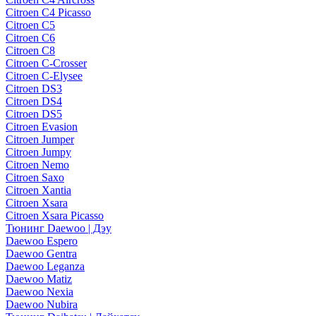
Citroen C4 Picasso
Citroen C5
Citroen C6
Citroen C8
Citroen C-Crosser
Citroen C-Elysee
Citroen DS3
Citroen DS4
Citroen DS5
Citroen Evasion
Citroen Jumper
Citroen Jumpy
Citroen Nemo
Citroen Saxo
Citroen Xantia
Citroen Xsara
Citroen Xsara Picasso
Тюнинг Daewoo | Дэу
Daewoo Espero
Daewoo Gentra
Daewoo Leganza
Daewoo Matiz
Daewoo Nexia
Daewoo Nubira