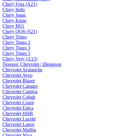
Chery Fora (A21)
Chery Indis
Chery Jaggi
Chery Kimo
Chery M11
Chery QQ6 (S21)
Chery Tiggo
Chery Tiggo 2
Chery Tiggo 3
Chery Tiggo 5
Chery Very (A13)
Тюнинг Chevrolet | Шевроле
Chevrolet Avalanche
Chevrolet Aveo
Chevrolet Blazer
Chevrolet Camaro
Chevrolet Captiva
Chevrolet Cobalt
Chevrolet Cruze
Chevrolet Epica
Chevrolet HHR
Chevrolet Lacetti
Chevrolet Lanos
Chevrolet Malibu
Chevrolet Niva