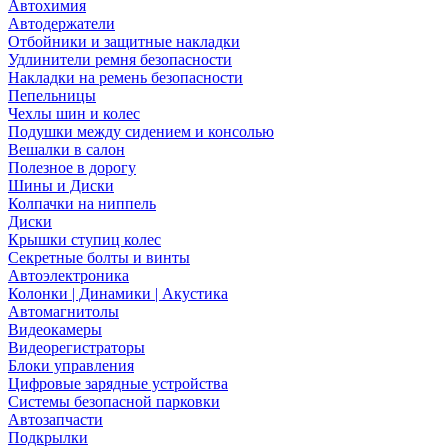
Автохимия
Автодержатели
Отбойники и защитные накладки
Удлинители ремня безопасности
Накладки на ремень безопасности
Пепельницы
Чехлы шин и колес
Подушки между сидением и консолью
Вешалки в салон
Полезное в дорогу
Шины и Диски
Колпачки на ниппель
Диски
Крышки ступиц колес
Секретные болты и винты
Автоэлектроника
Колонки | Динамики | Акустика
Автомагнитолы
Видеокамеры
Видеорегистраторы
Блоки управления
Цифровые зарядные устройства
Системы безопасной парковки
Автозапчасти
Подкрылки