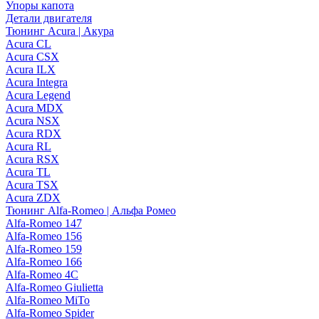
Упоры капота
Детали двигателя
Тюнинг Acura | Акура
Acura CL
Acura CSX
Acura ILX
Acura Integra
Acura Legend
Acura MDX
Acura NSX
Acura RDX
Acura RL
Acura RSX
Acura TL
Acura TSX
Acura ZDX
Тюнинг Alfa-Romeo | Альфа Ромео
Alfa-Romeo 147
Alfa-Romeo 156
Alfa-Romeo 159
Alfa-Romeo 166
Alfa-Romeo 4C
Alfa-Romeo Giulietta
Alfa-Romeo MiTo
Alfa-Romeo Spider