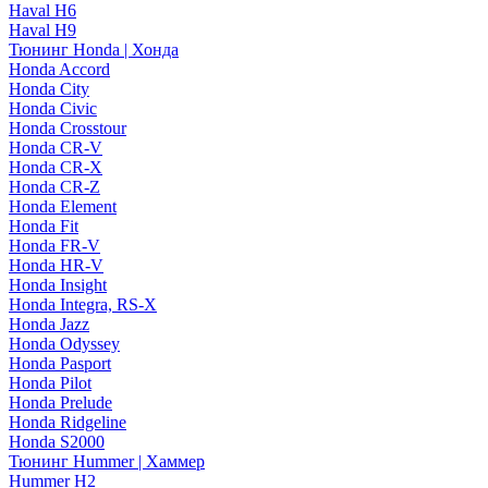
Haval H6
Haval H9
Тюнинг Honda | Хонда
Honda Accord
Honda City
Honda Civic
Honda Crosstour
Honda CR-V
Honda CR-X
Honda CR-Z
Honda Element
Honda Fit
Honda FR-V
Honda HR-V
Honda Insight
Honda Integra, RS-X
Honda Jazz
Honda Odyssey
Honda Pasport
Honda Pilot
Honda Prelude
Honda Ridgeline
Honda S2000
Тюнинг Hummer | Хаммер
Hummer H2