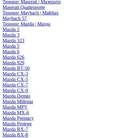
Тюнинг Maserati | Мазерати
Maserati Quattroporte
Тюнинг Maybach | Майбах
Maybach 57
Тюнинг Mazda | Мазда
Mazda 2
Mazda 3
Mazda 323
Mazda 5
Mazda 6
Mazda 626
Mazda 929
Mazda BT-50
Mazda CX-3
Mazda CX-5
Mazda CX-7
Mazda CX-9
Mazda Demio
Mazda Millenia
Mazda MPV
Mazda MX-6
Mazda Premacy
Mazda Protege
Mazda RX-7
Mazda RX-8