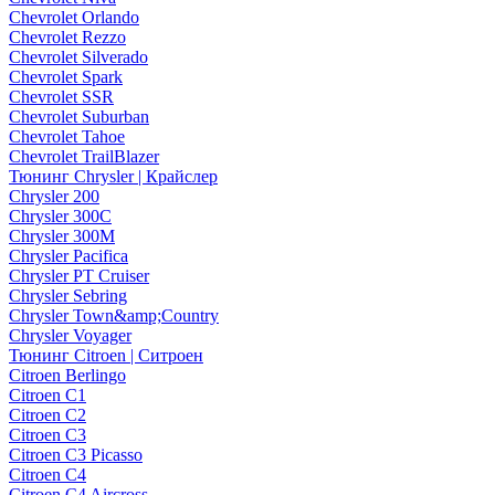
Chevrolet Orlando
Chevrolet Rezzo
Chevrolet Silverado
Chevrolet Spark
Chevrolet SSR
Chevrolet Suburban
Chevrolet Tahoe
Chevrolet TrailBlazer
Тюнинг Chrysler | Крайслер
Chrysler 200
Chrysler 300C
Chrysler 300M
Chrysler Pacifica
Chrysler PT Cruiser
Chrysler Sebring
Chrysler Town&amp;Country
Chrysler Voyager
Тюнинг Citroen | Ситроен
Citroen Berlingo
Citroen C1
Citroen C2
Citroen C3
Citroen C3 Picasso
Citroen C4
Citroen C4 Aircross