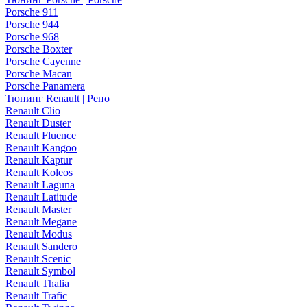
Porsche 911
Porsche 944
Porsche 968
Porsche Boxter
Porsche Cayenne
Porsche Macan
Porsche Panamera
Тюнинг Renault | Рено
Renault Clio
Renault Duster
Renault Fluence
Renault Kangoo
Renault Kaptur
Renault Koleos
Renault Laguna
Renault Latitude
Renault Master
Renault Megane
Renault Modus
Renault Sandero
Renault Scenic
Renault Symbol
Renault Thalia
Renault Trafic