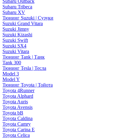
Subaru Outback
Subaru Tribeca
Subaru XV
Тюнинг Suzuki | Сузуки
Suzuki Grand Vitara
Suzuki Jimny
Suzuki Kizashi
Suzuki Swift
Suzuki SX4
Suzuki Vitara
Тюнинг Tank | Танк
Tank 300
Тюнинг Tesla | Тесла
Model 3
Model Y
Тюнинг Toyota | Тойота
Toyota 4Runner
Toyota Alphard
Toyota Auris
Toyota Avensis
Toyota bB
Toyota Caldina
Toyota Camry
Toyota Carina E
Toyota Celica