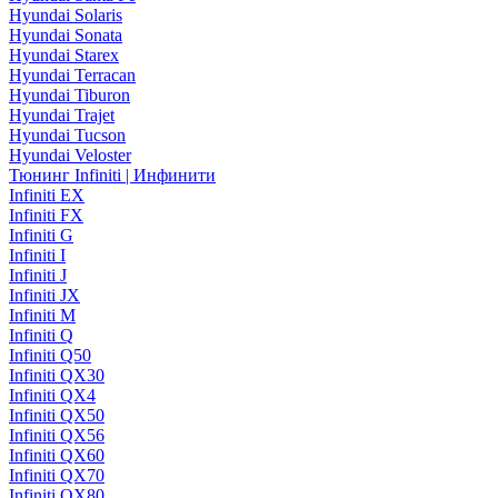
Hyundai Solaris
Hyundai Sonata
Hyundai Starex
Hyundai Terracan
Hyundai Tiburon
Hyundai Trajet
Hyundai Tucson
Hyundai Veloster
Тюнинг Infiniti | Инфинити
Infiniti EX
Infiniti FX
Infiniti G
Infiniti I
Infiniti J
Infiniti JX
Infiniti M
Infiniti Q
Infiniti Q50
Infiniti QX30
Infiniti QX4
Infiniti QX50
Infiniti QX56
Infiniti QX60
Infiniti QX70
Infiniti QX80