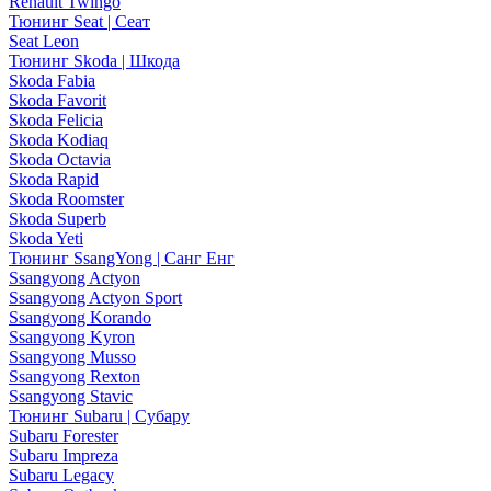
Renault Twingo
Тюнинг Seat | Сеат
Seat Leon
Тюнинг Skoda | Шкода
Skoda Fabia
Skoda Favorit
Skoda Felicia
Skoda Kodiaq
Skoda Octavia
Skoda Rapid
Skoda Roomster
Skoda Superb
Skoda Yeti
Тюнинг SsangYong | Санг Енг
Ssangyong Actyon
Ssangyong Actyon Sport
Ssangyong Korando
Ssangyong Kyron
Ssangyong Musso
Ssangyong Rexton
Ssangyong Stavic
Тюнинг Subaru | Субару
Subaru Forester
Subaru Impreza
Subaru Legacy