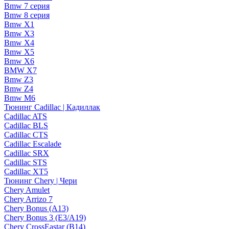
Bmw 7 серия
Bmw 8 серия
Bmw X1
Bmw X3
Bmw X4
Bmw X5
Bmw X6
BMW X7
Bmw Z3
Bmw Z4
Bmw М6
Тюнинг Cadillac | Кадиллак
Cadillac ATS
Cadillac BLS
Cadillac CTS
Cadillac Escalade
Cadillac SRX
Cadillac STS
Cadillac XT5
Тюнинг Chery | Чери
Chery Amulet
Chery Arrizo 7
Chery Bonus (A13)
Chery Bonus 3 (E3/A19)
Chery CrossEastar (B14)