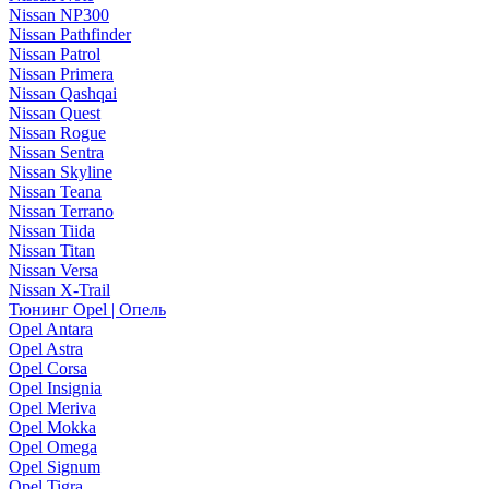
Nissan NP300
Nissan Pathfinder
Nissan Patrol
Nissan Primera
Nissan Qashqai
Nissan Quest
Nissan Rogue
Nissan Sentra
Nissan Skyline
Nissan Teana
Nissan Terrano
Nissan Tiida
Nissan Titan
Nissan Versa
Nissan X-Trail
Тюнинг Opel | Опель
Opel Antara
Opel Astra
Opel Corsa
Opel Insignia
Opel Meriva
Opel Mokka
Opel Omega
Opel Signum
Opel Tigra