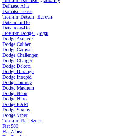
Тюнинг Daihatsu | Дайхатсу
Daihatsu Altis
Daihatsu Terios
Тюнинг Datsun | Датсун
Datsun mi-Do
Datsun on-Do
Тюнинг Dodge | Додж
Dodge Avenger
Dodge Caliber
Dodge Caravan
Dodge Challenger
Dodge Charger
Dodge Dakota
Dodge Durango
Dodge Intrepid
Dodge Journey
Dodge Magnum
Dodge Neon
Dodge Nitro
Dodge RAM
Dodge Stratus
Dodge Viper
Тюнинг Fiat | Фиат
Fiat 500
Fiat Albea