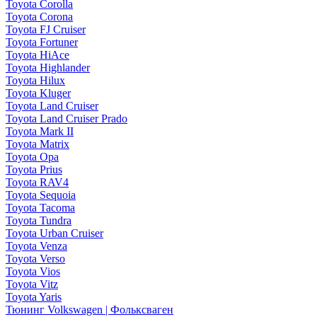
Toyota Corolla
Toyota Corona
Toyota FJ Cruiser
Toyota Fortuner
Toyota HiAce
Toyota Highlander
Toyota Hilux
Toyota Kluger
Toyota Land Cruiser
Toyota Land Cruiser Prado
Toyota Mark II
Toyota Matrix
Toyota Opa
Toyota Prius
Toyota RAV4
Toyota Sequoia
Toyota Tacoma
Toyota Tundra
Toyota Urban Cruiser
Toyota Venza
Toyota Verso
Toyota Vios
Toyota Vitz
Toyota Yaris
Тюнинг Volkswagen | Фольксваген