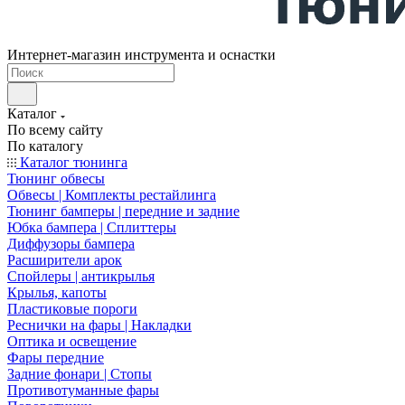
Интернет-магазин инструмента и оснастки
Каталог
По всему сайту
По каталогу
Каталог тюнинга
Тюнинг обвесы
Обвесы | Комплекты рестайлинга
Тюнинг бамперы | передние и задние
Юбка бампера | Сплиттеры
Диффузоры бампера
Расширители арок
Спойлеры | антикрылья
Крылья, капоты
Пластиковые пороги
Реснички на фары | Накладки
Оптика и освещение
Фары передние
Задние фонари | Стопы
Противотуманные фары