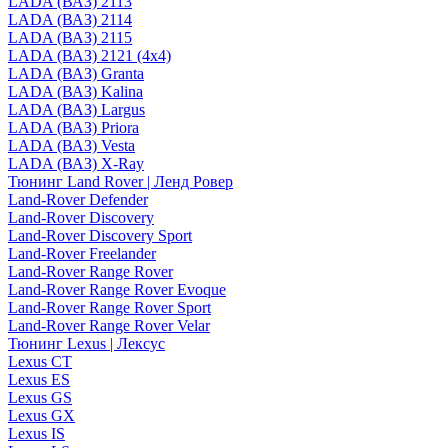
LADA (ВАЗ) 2113
LADA (ВАЗ) 2114
LADA (ВАЗ) 2115
LADA (ВАЗ) 2121 (4x4)
LADA (ВАЗ) Granta
LADA (ВАЗ) Kalina
LADA (ВАЗ) Largus
LADA (ВАЗ) Priora
LADA (ВАЗ) Vesta
LADA (ВАЗ) X-Ray
Тюнинг Land Rover | Ленд Ровер
Land-Rover Defender
Land-Rover Discovery
Land-Rover Discovery Sport
Land-Rover Freelander
Land-Rover Range Rover
Land-Rover Range Rover Evoque
Land-Rover Range Rover Sport
Land-Rover Range Rover Velar
Тюнинг Lexus | Лексус
Lexus CT
Lexus ES
Lexus GS
Lexus GX
Lexus IS