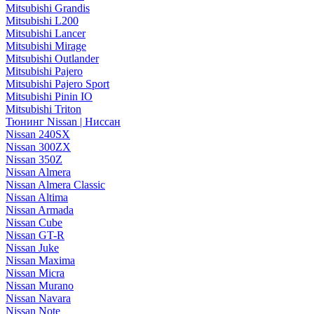
Mitsubishi Grandis
Mitsubishi L200
Mitsubishi Lancer
Mitsubishi Mirage
Mitsubishi Outlander
Mitsubishi Pajero
Mitsubishi Pajero Sport
Mitsubishi Pinin IO
Mitsubishi Triton
Тюнинг Nissan | Ниссан
Nissan 240SX
Nissan 300ZX
Nissan 350Z
Nissan Almera
Nissan Almera Classic
Nissan Altima
Nissan Armada
Nissan Cube
Nissan GT-R
Nissan Juke
Nissan Maxima
Nissan Micra
Nissan Murano
Nissan Navara
Nissan Note