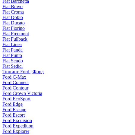
Fiat Barchetta
Fiat Bravo
Fiat Croma
Fiat Doblo
Fiat Ducato
Fiat Fiorino
Fiat Freemont
Fiat Fullback
Fiat Linea
Fiat Panda
Fiat Punto
Fiat Scudo
Fiat Sedici
Тюнинг Ford | Форд
Ford C-Max
Ford Connect
Ford Contour
Ford Crown Victoria
Ford EcoSport
Ford Edge
Ford Escape
Ford Escort
Ford Excursion
Ford Expedition
Ford Explorer