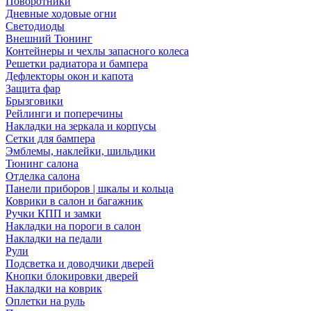
Поворотники
Дневные ходовые огни
Светодиоды
Внешний Тюнинг
Контейнеры и чехлы запасного колеса
Решетки радиатора и бампера
Дефлекторы окон и капота
Защита фар
Брызговики
Рейлинги и поперечины
Накладки на зеркала и корпусы
Сетки для бампера
Эмблемы, наклейки, шильдики
Тюнинг салона
Отделка салона
Панели приборов | шкалы и кольца
Коврики в салон и багажник
Ручки КПП и замки
Накладки на пороги в салон
Накладки на педали
Рули
Подсветка и доводчики дверей
Кнопки блокировки дверей
Накладки на коврик
Оплетки на руль