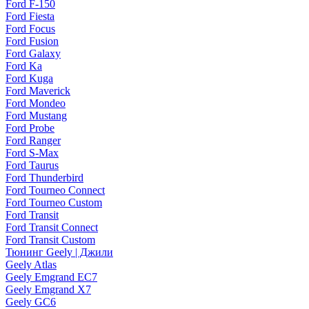
Ford F-150
Ford Fiesta
Ford Focus
Ford Fusion
Ford Galaxy
Ford Ka
Ford Kuga
Ford Maverick
Ford Mondeo
Ford Mustang
Ford Probe
Ford Ranger
Ford S-Max
Ford Taurus
Ford Thunderbird
Ford Tourneo Connect
Ford Tourneo Custom
Ford Transit
Ford Transit Connect
Ford Transit Custom
Тюнинг Geely | Джили
Geely Atlas
Geely Emgrand EC7
Geely Emgrand X7
Geely GC6