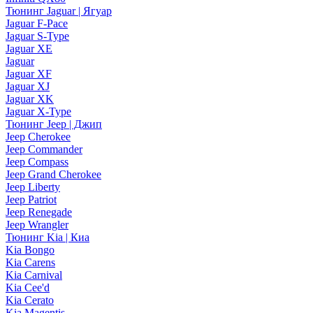
Тюнинг Jaguar | Ягуар
Jaguar F-Pace
Jaguar S-Type
Jaguar XE
Jaguar
Jaguar XF
Jaguar XJ
Jaguar XK
Jaguar X-Type
Тюнинг Jeep | Джип
Jeep Cherokee
Jeep Commander
Jeep Compass
Jeep Grand Cherokee
Jeep Liberty
Jeep Patriot
Jeep Renegade
Jeep Wrangler
Тюнинг Kia | Киа
Kia Bongo
Kia Carens
Kia Carnival
Kia Cee'd
Kia Cerato
Kia Magentis