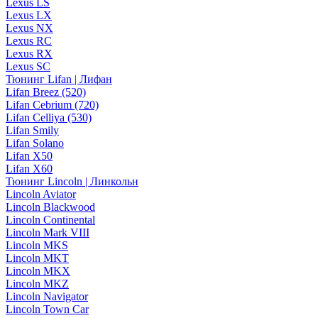
Lexus LS
Lexus LX
Lexus NX
Lexus RC
Lexus RX
Lexus SC
Тюнинг Lifan | Лифан
Lifan Breez (520)
Lifan Cebrium (720)
Lifan Celliya (530)
Lifan Smily
Lifan Solano
Lifan X50
Lifan X60
Тюнинг Lincoln | Линкольн
Lincoln Aviator
Lincoln Blackwood
Lincoln Continental
Lincoln Mark VIII
Lincoln MKS
Lincoln MKT
Lincoln MKX
Lincoln MKZ
Lincoln Navigator
Lincoln Town Car