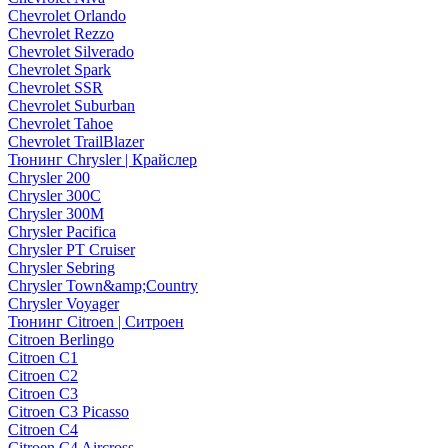
Chevrolet Orlando
Chevrolet Rezzo
Chevrolet Silverado
Chevrolet Spark
Chevrolet SSR
Chevrolet Suburban
Chevrolet Tahoe
Chevrolet TrailBlazer
Тюнинг Chrysler | Крайслер
Chrysler 200
Chrysler 300C
Chrysler 300M
Chrysler Pacifica
Chrysler PT Cruiser
Chrysler Sebring
Chrysler Town&amp;Country
Chrysler Voyager
Тюнинг Citroen | Ситроен
Citroen Berlingo
Citroen C1
Citroen C2
Citroen C3
Citroen C3 Picasso
Citroen C4
Citroen C4 Aircross