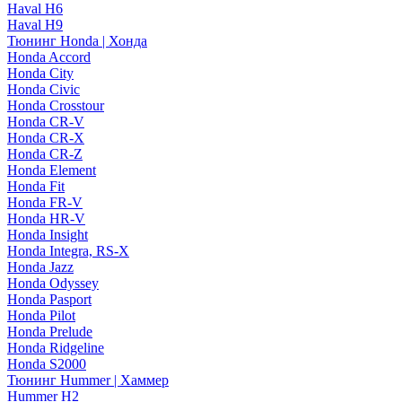
Haval H6
Haval H9
Тюнинг Honda | Хонда
Honda Accord
Honda City
Honda Civic
Honda Crosstour
Honda CR-V
Honda CR-X
Honda CR-Z
Honda Element
Honda Fit
Honda FR-V
Honda HR-V
Honda Insight
Honda Integra, RS-X
Honda Jazz
Honda Odyssey
Honda Pasport
Honda Pilot
Honda Prelude
Honda Ridgeline
Honda S2000
Тюнинг Hummer | Хаммер
Hummer H2