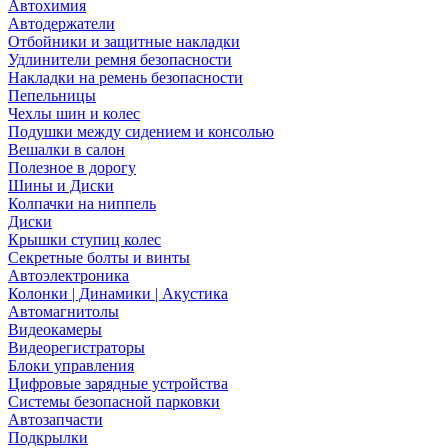
Автохимия
Автодержатели
Отбойники и защитные накладки
Удлинители ремня безопасности
Накладки на ремень безопасности
Пепельницы
Чехлы шин и колес
Подушки между сидением и консолью
Вешалки в салон
Полезное в дорогу
Шины и Диски
Колпачки на ниппель
Диски
Крышки ступиц колес
Секретные болты и винты
Автоэлектроника
Колонки | Динамики | Акустика
Автомагнитолы
Видеокамеры
Видеорегистраторы
Блоки управления
Цифровые зарядные устройства
Системы безопасной парковки
Автозапчасти
Подкрылки