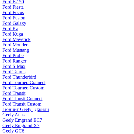
Ford F-150
Ford Fiesta
Ford Focus
Ford Fusion
Ford Galaxy
Ford Ka
Ford Kuga
Ford Maverick
Ford Mondeo
Ford Mustang
Ford Probe
Ford Ranger
Ford S-Max
Ford Taurus
Ford Thunderbird
Ford Tourneo Connect
Ford Tourneo Custom
Ford Transit
Ford Transit Connect
Ford Transit Custom
Тюнинг Geely | Джили
Geely Atlas
Geely Emgrand EC7
Geely Emgrand X7
Geely GC6