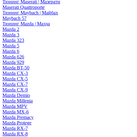
Тюнинг Maserati | Мазерати
Maserati Quattroporte
Тюнинг Maybach | Майбах
Maybach 57
Тюнинг Mazda | Мазда
Mazda 2
Mazda 3
Mazda 323
Mazda 5
Mazda 6
Mazda 626
Mazda 929
Mazda BT-50
Mazda CX-3
Mazda CX-5
Mazda CX-7
Mazda CX-9
Mazda Demio
Mazda Millenia
Mazda MPV
Mazda MX-6
Mazda Premacy
Mazda Protege
Mazda RX-7
Mazda RX-8