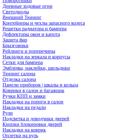
Поворотники
Дневные ходовые огни
Светодиоды
Внешний Тюнинг
Контейнеры и чехлы запасного колеса
Решетки радиатора и бампера
Дефлекторы окон и капота
Защита фар
Брызговики
Рейлинги и поперечины
Накладки на зеркала и корпусы
Сетки для бампера
Эмблемы, наклейки, шильдики
Тюнинг салона
Отделка салона
Панели приборов | шкалы и кольца
Коврики в салон и багажник
Ручки КПП и замки
Накладки на пороги в салон
Накладки на педали
Рули
Подсветка и доводчики дверей
Кнопки блокировки дверей
Накладки на коврик
Оплетки на руль