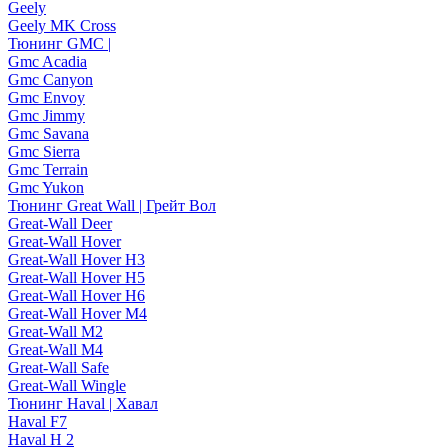
Geely
Geely MK Cross
Тюнинг GMC |
Gmc Acadia
Gmc Canyon
Gmc Envoy
Gmc Jimmy
Gmc Savana
Gmc Sierra
Gmc Terrain
Gmc Yukon
Тюнинг Great Wall | Грейт Вол
Great-Wall Deer
Great-Wall Hover
Great-Wall Hover H3
Great-Wall Hover H5
Great-Wall Hover H6
Great-Wall Hover M4
Great-Wall M2
Great-Wall M4
Great-Wall Safe
Great-Wall Wingle
Тюнинг Haval | Хавал
Haval F7
Haval H 2