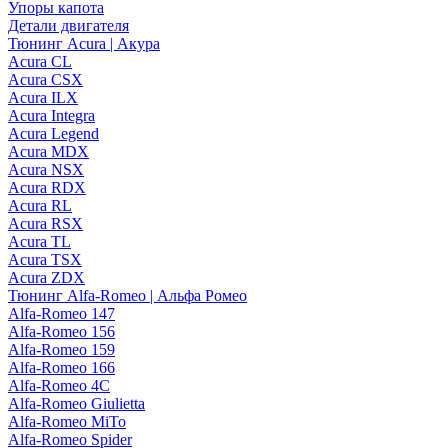
Упоры капота
Детали двигателя
Тюнинг Acura | Акура
Acura CL
Acura CSX
Acura ILX
Acura Integra
Acura Legend
Acura MDX
Acura NSX
Acura RDX
Acura RL
Acura RSX
Acura TL
Acura TSX
Acura ZDX
Тюнинг Alfa-Romeo | Альфа Ромео
Alfa-Romeo 147
Alfa-Romeo 156
Alfa-Romeo 159
Alfa-Romeo 166
Alfa-Romeo 4C
Alfa-Romeo Giulietta
Alfa-Romeo MiTo
Alfa-Romeo Spider