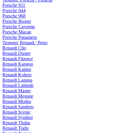
Porsche 911
Porsche 944
Porsche 968
Porsche Boxter
Porsche Cayenne
Porsche Macan
Porsche Panamera
Тюнинг Renault | Рено
Renault Clio
Renault Duster
Renault Fluence
Renault Kangoo
Renault Kaptur
Renault Koleos
Renault Laguna
Renault Latitude
Renault Master
Renault Megane
Renault Modus
Renault Sandero
Renault Scenic
Renault Symbol
Renault Thalia
Renault Trafic