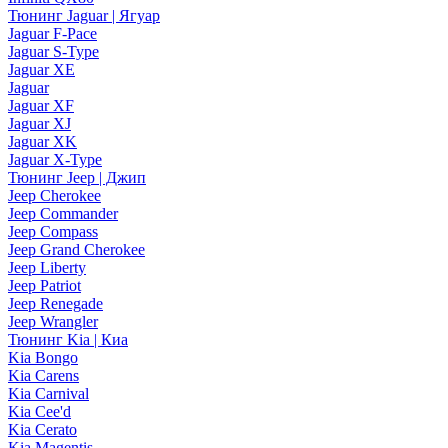
Тюнинг Jaguar | Ягуар
Jaguar F-Pace
Jaguar S-Type
Jaguar XE
Jaguar
Jaguar XF
Jaguar XJ
Jaguar XK
Jaguar X-Type
Тюнинг Jeep | Джип
Jeep Cherokee
Jeep Commander
Jeep Compass
Jeep Grand Cherokee
Jeep Liberty
Jeep Patriot
Jeep Renegade
Jeep Wrangler
Тюнинг Kia | Киа
Kia Bongo
Kia Carens
Kia Carnival
Kia Cee'd
Kia Cerato
Kia Magentis