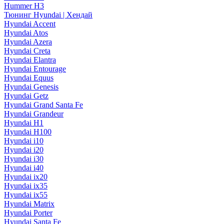
Hummer H3
Тюнинг Hyundai | Хендай
Hyundai Accent
Hyundai Atos
Hyundai Azera
Hyundai Creta
Hyundai Elantra
Hyundai Entourage
Hyundai Equus
Hyundai Genesis
Hyundai Getz
Hyundai Grand Santa Fe
Hyundai Grandeur
Hyundai H1
Hyundai H100
Hyundai i10
Hyundai i20
Hyundai i30
Hyundai i40
Hyundai ix20
Hyundai ix35
Hyundai ix55
Hyundai Matrix
Hyundai Porter
Hyundai Santa Fe