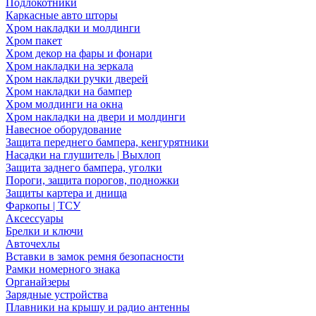
Подлокотники
Каркасные авто шторы
Хром накладки и молдинги
Хром пакет
Хром декор на фары и фонари
Хром накладки на зеркала
Хром накладки ручки дверей
Хром накладки на бампер
Хром молдинги на окна
Хром накладки на двери и молдинги
Навесное оборудование
Защита переднего бампера, кенгурятники
Насадки на глушитель | Выхлоп
Защита заднего бампера, уголки
Пороги, защита порогов, подножки
Защиты картера и днища
Фаркопы | ТСУ
Аксессуары
Брелки и ключи
Авточехлы
Вставки в замок ремня безопасности
Рамки номерного знака
Органайзеры
Зарядные устройства
Плавники на крышу и радио антенны