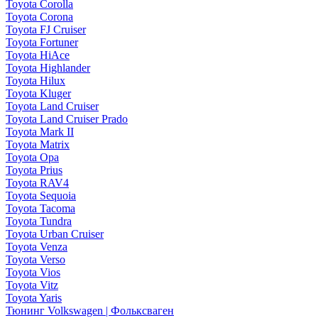
Toyota Corolla
Toyota Corona
Toyota FJ Cruiser
Toyota Fortuner
Toyota HiAce
Toyota Highlander
Toyota Hilux
Toyota Kluger
Toyota Land Cruiser
Toyota Land Cruiser Prado
Toyota Mark II
Toyota Matrix
Toyota Opa
Toyota Prius
Toyota RAV4
Toyota Sequoia
Toyota Tacoma
Toyota Tundra
Toyota Urban Cruiser
Toyota Venza
Toyota Verso
Toyota Vios
Toyota Vitz
Toyota Yaris
Тюнинг Volkswagen | Фольксваген