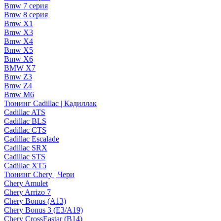
Bmw 7 серия
Bmw 8 серия
Bmw X1
Bmw X3
Bmw X4
Bmw X5
Bmw X6
BMW X7
Bmw Z3
Bmw Z4
Bmw М6
Тюнинг Cadillac | Кадиллак
Cadillac ATS
Cadillac BLS
Cadillac CTS
Cadillac Escalade
Cadillac SRX
Cadillac STS
Cadillac XT5
Тюнинг Chery | Чери
Chery Amulet
Chery Arrizo 7
Chery Bonus (A13)
Chery Bonus 3 (E3/A19)
Chery CrossEastar (B14)