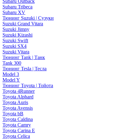
Subaru Outback
Subaru Tribeca
Subaru XV
Тюнинг Suzuki | Сузуки
Suzuki Grand Vitara
Suzuki Jimny
Suzuki Kizashi
Suzuki Swift
Suzuki SX4
Suzuki Vitara
Тюнинг Tank | Танк
Tank 300
Тюнинг Tesla | Тесла
Model 3
Model Y
Тюнинг Toyota | Тойота
Toyota 4Runner
Toyota Alphard
Toyota Auris
Toyota Avensis
Toyota bB
Toyota Caldina
Toyota Camry
Toyota Carina E
Toyota Celica