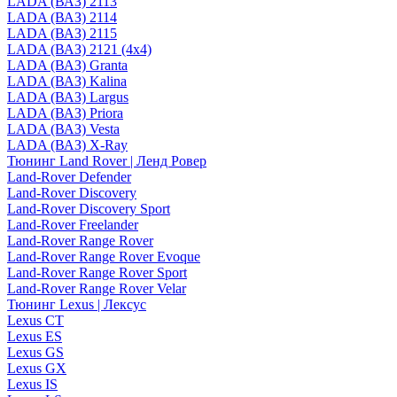
LADA (ВАЗ) 2113
LADA (ВАЗ) 2114
LADA (ВАЗ) 2115
LADA (ВАЗ) 2121 (4x4)
LADA (ВАЗ) Granta
LADA (ВАЗ) Kalina
LADA (ВАЗ) Largus
LADA (ВАЗ) Priora
LADA (ВАЗ) Vesta
LADA (ВАЗ) X-Ray
Тюнинг Land Rover | Ленд Ровер
Land-Rover Defender
Land-Rover Discovery
Land-Rover Discovery Sport
Land-Rover Freelander
Land-Rover Range Rover
Land-Rover Range Rover Evoque
Land-Rover Range Rover Sport
Land-Rover Range Rover Velar
Тюнинг Lexus | Лексус
Lexus CT
Lexus ES
Lexus GS
Lexus GX
Lexus IS