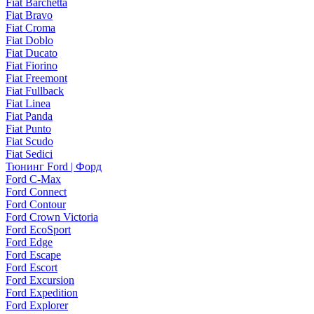
Fiat Barchetta
Fiat Bravo
Fiat Croma
Fiat Doblo
Fiat Ducato
Fiat Fiorino
Fiat Freemont
Fiat Fullback
Fiat Linea
Fiat Panda
Fiat Punto
Fiat Scudo
Fiat Sedici
Тюнинг Ford | Форд
Ford C-Max
Ford Connect
Ford Contour
Ford Crown Victoria
Ford EcoSport
Ford Edge
Ford Escape
Ford Escort
Ford Excursion
Ford Expedition
Ford Explorer