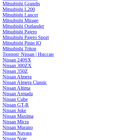
Mitsubishi Grandis
Mitsubishi L200
Mitsubishi Lancer
Mitsubishi Mirage
Mitsubishi Outlander
Mitsubishi Pajero
Mitsubishi Pajero Sport
Mitsubishi Pinin IO
Mitsubishi Triton
Тюнинг Nissan | Ниссан
Nissan 240SX
Nissan 300ZX
Nissan 350Z
Nissan Almera
Nissan Almera Classic
Nissan Altima
Nissan Armada
Nissan Cube
Nissan GT-R
Nissan Juke
Nissan Maxima
Nissan Micra
Nissan Murano
Nissan Navara
Nissan Note