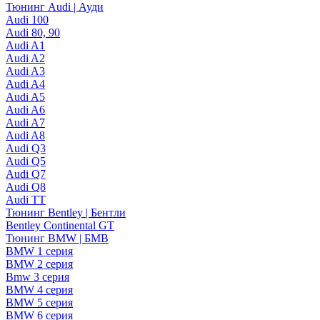
Тюнинг Audi | Ауди
Audi 100
Audi 80, 90
Audi A1
Audi A2
Audi A3
Audi A4
Audi A5
Audi A6
Audi A7
Audi A8
Audi Q3
Audi Q5
Audi Q7
Audi Q8
Audi TT
Тюнинг Bentley | Бентли
Bentley Continental GT
Тюнинг BMW | БМВ
BMW 1 серия
BMW 2 серия
Bmw 3 серия
BMW 4 серия
BMW 5 серия
BMW 6 серия