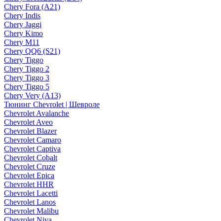
Chery Fora (A21)
Chery Indis
Chery Jaggi
Chery Kimo
Chery M11
Chery QQ6 (S21)
Chery Tiggo
Chery Tiggo 2
Chery Tiggo 3
Chery Tiggo 5
Chery Very (A13)
Тюнинг Chevrolet | Шевроле
Chevrolet Avalanche
Chevrolet Aveo
Chevrolet Blazer
Chevrolet Camaro
Chevrolet Captiva
Chevrolet Cobalt
Chevrolet Cruze
Chevrolet Epica
Chevrolet HHR
Chevrolet Lacetti
Chevrolet Lanos
Chevrolet Malibu
Chevrolet Niva