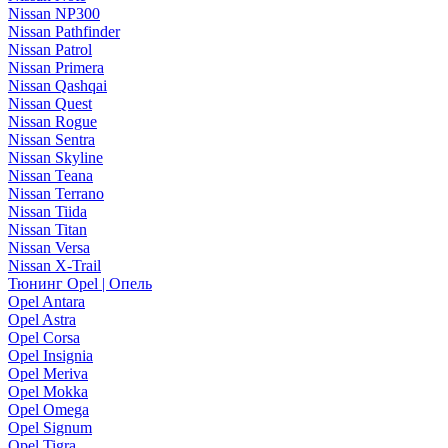
Nissan NP300
Nissan Pathfinder
Nissan Patrol
Nissan Primera
Nissan Qashqai
Nissan Quest
Nissan Rogue
Nissan Sentra
Nissan Skyline
Nissan Teana
Nissan Terrano
Nissan Tiida
Nissan Titan
Nissan Versa
Nissan X-Trail
Тюнинг Opel | Опель
Opel Antara
Opel Astra
Opel Corsa
Opel Insignia
Opel Meriva
Opel Mokka
Opel Omega
Opel Signum
Opel Tigra