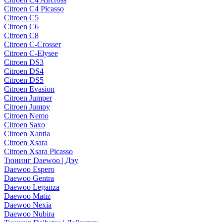
Citroen C4 Picasso
Citroen C5
Citroen C6
Citroen C8
Citroen C-Crosser
Citroen C-Elysee
Citroen DS3
Citroen DS4
Citroen DS5
Citroen Evasion
Citroen Jumper
Citroen Jumpy
Citroen Nemo
Citroen Saxo
Citroen Xantia
Citroen Xsara
Citroen Xsara Picasso
Тюнинг Daewoo | Дэу
Daewoo Espero
Daewoo Gentra
Daewoo Leganza
Daewoo Matiz
Daewoo Nexia
Daewoo Nubira