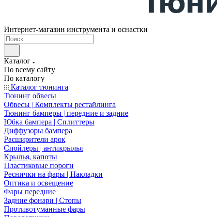
Интернет-магазин инструмента и оснастки
Каталог
По всему сайту
По каталогу
Каталог тюнинга
Тюнинг обвесы
Обвесы | Комплекты рестайлинга
Тюнинг бамперы | передние и задние
Юбка бампера | Сплиттеры
Диффузоры бампера
Расширители арок
Спойлеры | антикрылья
Крылья, капоты
Пластиковые пороги
Реснички на фары | Накладки
Оптика и освещение
Фары передние
Задние фонари | Стопы
Противотуманные фары