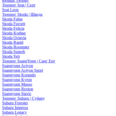
Renault Twingo
Тюнинг Seat | Сеат
Seat Leon
Тюнинг Skoda | Шкода
Skoda Fabia
Skoda Favorit
Skoda Felicia
Skoda Kodiaq
Skoda Octavia
Skoda Rapid
Skoda Roomster
Skoda Superb
Skoda Yeti
Тюнинг SsangYong | Санг Енг
Ssangyong Actyon
Ssangyong Actyon Sport
Ssangyong Korando
Ssangyong Kyron
Ssangyong Musso
Ssangyong Rexton
Ssangyong Stavic
Тюнинг Subaru | Субару
Subaru Forester
Subaru Impreza
Subaru Legacy