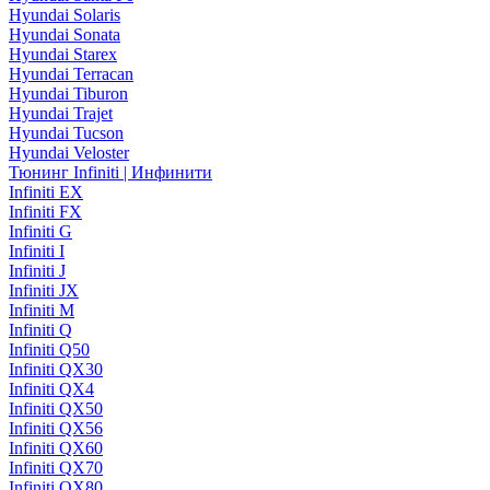
Hyundai Solaris
Hyundai Sonata
Hyundai Starex
Hyundai Terracan
Hyundai Tiburon
Hyundai Trajet
Hyundai Tucson
Hyundai Veloster
Тюнинг Infiniti | Инфинити
Infiniti EX
Infiniti FX
Infiniti G
Infiniti I
Infiniti J
Infiniti JX
Infiniti M
Infiniti Q
Infiniti Q50
Infiniti QX30
Infiniti QX4
Infiniti QX50
Infiniti QX56
Infiniti QX60
Infiniti QX70
Infiniti QX80