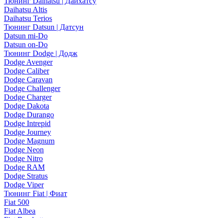
Тюнинг Daihatsu | Дайхатсу
Daihatsu Altis
Daihatsu Terios
Тюнинг Datsun | Датсун
Datsun mi-Do
Datsun on-Do
Тюнинг Dodge | Додж
Dodge Avenger
Dodge Caliber
Dodge Caravan
Dodge Challenger
Dodge Charger
Dodge Dakota
Dodge Durango
Dodge Intrepid
Dodge Journey
Dodge Magnum
Dodge Neon
Dodge Nitro
Dodge RAM
Dodge Stratus
Dodge Viper
Тюнинг Fiat | Фиат
Fiat 500
Fiat Albea