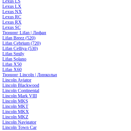
Lexus LS
Lexus LX
Lexus NX
Lexus RC
Lexus RX
Lexus SC
Тюнинг Lifan | Лифан
Lifan Breez (520)
Lifan Cebrium (720)
Lifan Celliya (530)
Lifan Smily
Lifan Solano
Lifan X50
Lifan X60
Тюнинг Lincoln | Линкольн
Lincoln Aviator
Lincoln Blackwood
Lincoln Continental
Lincoln Mark VIII
Lincoln MKS
Lincoln MKT
Lincoln MKX
Lincoln MKZ
Lincoln Navigator
Lincoln Town Car