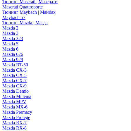
Тюнинг Maserati | Мазерати
Maserati Quattroporte
Тюнинг Maybach | Майбах
Maybach 57
Тюнинг Mazda | Мазда
Mazda 2
Mazda 3
Mazda 323
Mazda 5
Mazda 6
Mazda 626
Mazda 929
Mazda BT-50
Mazda CX-3
Mazda CX-5
Mazda CX-7
Mazda CX-9
Mazda Demio
Mazda Millenia
Mazda MPV
Mazda MX-6
Mazda Premacy
Mazda Protege
Mazda RX-7
Mazda RX-8