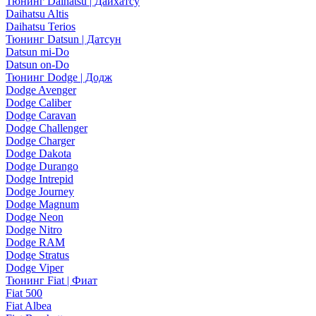
Тюнинг Daihatsu | Дайхатсу
Daihatsu Altis
Daihatsu Terios
Тюнинг Datsun | Датсун
Datsun mi-Do
Datsun on-Do
Тюнинг Dodge | Додж
Dodge Avenger
Dodge Caliber
Dodge Caravan
Dodge Challenger
Dodge Charger
Dodge Dakota
Dodge Durango
Dodge Intrepid
Dodge Journey
Dodge Magnum
Dodge Neon
Dodge Nitro
Dodge RAM
Dodge Stratus
Dodge Viper
Тюнинг Fiat | Фиат
Fiat 500
Fiat Albea