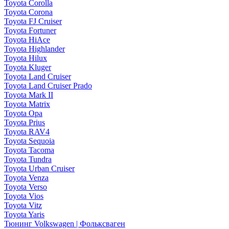
Toyota Corolla
Toyota Corona
Toyota FJ Cruiser
Toyota Fortuner
Toyota HiAce
Toyota Highlander
Toyota Hilux
Toyota Kluger
Toyota Land Cruiser
Toyota Land Cruiser Prado
Toyota Mark II
Toyota Matrix
Toyota Opa
Toyota Prius
Toyota RAV4
Toyota Sequoia
Toyota Tacoma
Toyota Tundra
Toyota Urban Cruiser
Toyota Venza
Toyota Verso
Toyota Vios
Toyota Vitz
Toyota Yaris
Тюнинг Volkswagen | Фольксваген