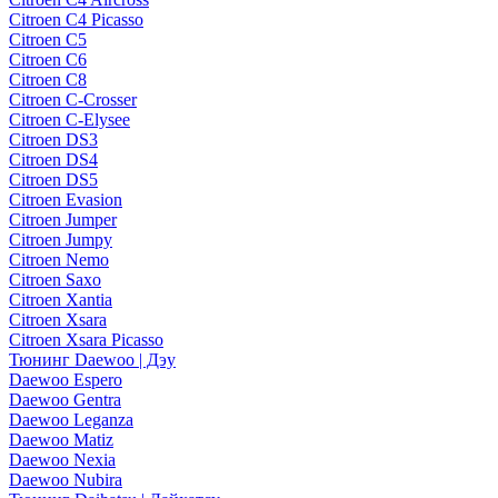
Citroen C4 Picasso
Citroen C5
Citroen C6
Citroen C8
Citroen C-Crosser
Citroen C-Elysee
Citroen DS3
Citroen DS4
Citroen DS5
Citroen Evasion
Citroen Jumper
Citroen Jumpy
Citroen Nemo
Citroen Saxo
Citroen Xantia
Citroen Xsara
Citroen Xsara Picasso
Тюнинг Daewoo | Дэу
Daewoo Espero
Daewoo Gentra
Daewoo Leganza
Daewoo Matiz
Daewoo Nexia
Daewoo Nubira