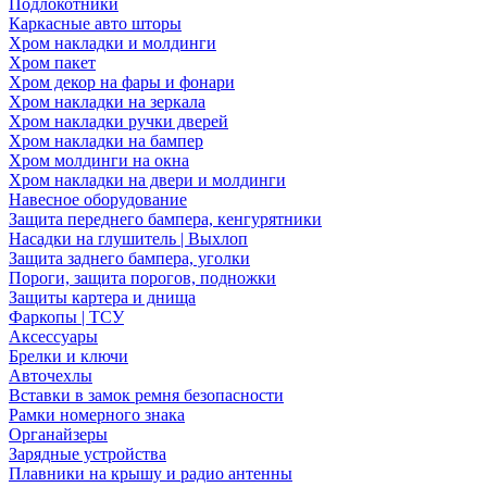
Подлокотники
Каркасные авто шторы
Хром накладки и молдинги
Хром пакет
Хром декор на фары и фонари
Хром накладки на зеркала
Хром накладки ручки дверей
Хром накладки на бампер
Хром молдинги на окна
Хром накладки на двери и молдинги
Навесное оборудование
Защита переднего бампера, кенгурятники
Насадки на глушитель | Выхлоп
Защита заднего бампера, уголки
Пороги, защита порогов, подножки
Защиты картера и днища
Фаркопы | ТСУ
Аксессуары
Брелки и ключи
Авточехлы
Вставки в замок ремня безопасности
Рамки номерного знака
Органайзеры
Зарядные устройства
Плавники на крышу и радио антенны