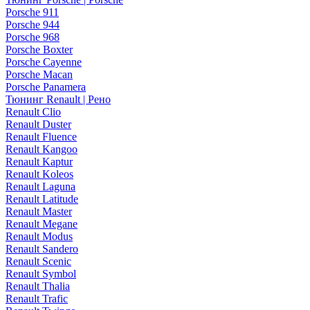
Porsche 911
Porsche 944
Porsche 968
Porsche Boxter
Porsche Cayenne
Porsche Macan
Porsche Panamera
Тюнинг Renault | Рено
Renault Clio
Renault Duster
Renault Fluence
Renault Kangoo
Renault Kaptur
Renault Koleos
Renault Laguna
Renault Latitude
Renault Master
Renault Megane
Renault Modus
Renault Sandero
Renault Scenic
Renault Symbol
Renault Thalia
Renault Trafic