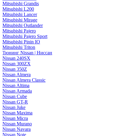
Mitsubishi Grandis
Mitsubishi L200
Mitsubishi Lancer
Mitsubishi Mirage
Mitsubishi Outlander
Mitsubishi Pajero
Mitsubishi Pajero Sport
Mitsubishi Pinin IO
Mitsubishi Triton
Тюнинг Nissan | Ниссан
Nissan 240SX
Nissan 300ZX
Nissan 350Z
Nissan Almera
Nissan Almera Classic
Nissan Altima
Nissan Armada
Nissan Cube
Nissan GT-R
Nissan Juke
Nissan Maxima
Nissan Micra
Nissan Murano
Nissan Navara
Nissan Note