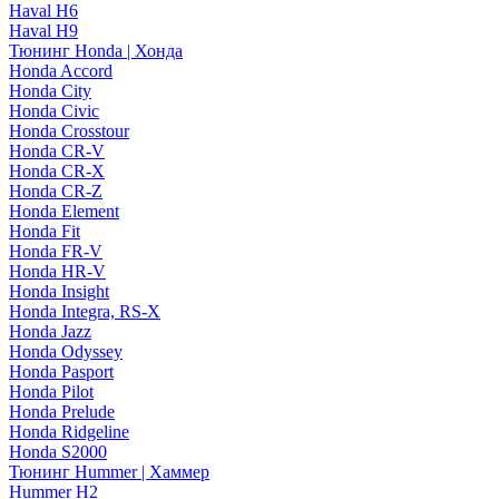
Haval H6
Haval H9
Тюнинг Honda | Хонда
Honda Accord
Honda City
Honda Civic
Honda Crosstour
Honda CR-V
Honda CR-X
Honda CR-Z
Honda Element
Honda Fit
Honda FR-V
Honda HR-V
Honda Insight
Honda Integra, RS-X
Honda Jazz
Honda Odyssey
Honda Pasport
Honda Pilot
Honda Prelude
Honda Ridgeline
Honda S2000
Тюнинг Hummer | Хаммер
Hummer H2