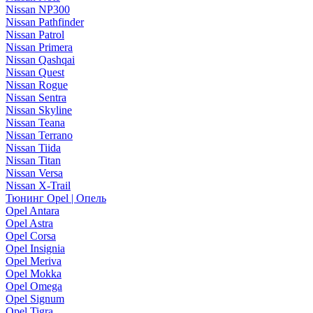
Nissan NP300
Nissan Pathfinder
Nissan Patrol
Nissan Primera
Nissan Qashqai
Nissan Quest
Nissan Rogue
Nissan Sentra
Nissan Skyline
Nissan Teana
Nissan Terrano
Nissan Tiida
Nissan Titan
Nissan Versa
Nissan X-Trail
Тюнинг Opel | Опель
Opel Antara
Opel Astra
Opel Corsa
Opel Insignia
Opel Meriva
Opel Mokka
Opel Omega
Opel Signum
Opel Tigra