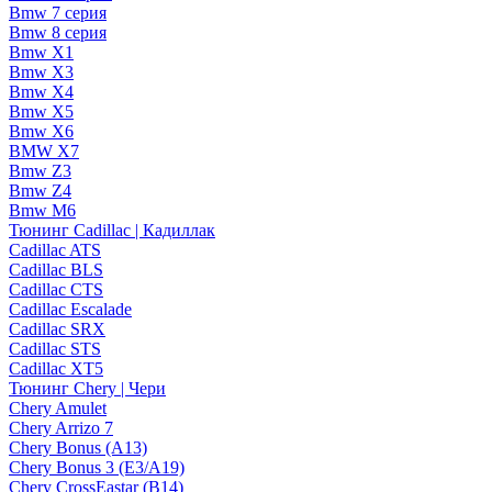
Bmw 7 серия
Bmw 8 серия
Bmw X1
Bmw X3
Bmw X4
Bmw X5
Bmw X6
BMW X7
Bmw Z3
Bmw Z4
Bmw М6
Тюнинг Cadillac | Кадиллак
Cadillac ATS
Cadillac BLS
Cadillac CTS
Cadillac Escalade
Cadillac SRX
Cadillac STS
Cadillac XT5
Тюнинг Chery | Чери
Chery Amulet
Chery Arrizo 7
Chery Bonus (A13)
Chery Bonus 3 (E3/A19)
Chery CrossEastar (B14)