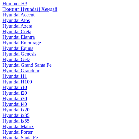
Hummer H3
Тюнинг Hyundai | Хендай
Hyundai Accent
Hyundai Atos
Hyundai Azera
Hyundai Creta
Hyundai Elantra
Hyundai Entourage
Hyundai Equus
Hyundai Genesis
Hyundai Getz
Hyundai Grand Santa Fe
Hyundai Grandeur
Hyundai H1
Hyundai H100
Hyundai i10
Hyundai i20
Hyundai i30
Hyundai i40
Hyundai ix20
Hyundai ix35
Hyundai ix55
Hyundai Matrix
Hyundai Porter
Hyundai Santa Fe