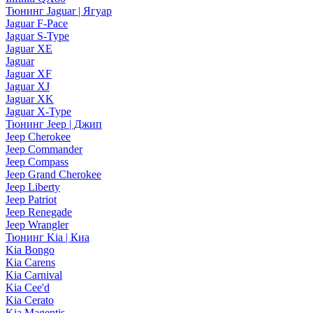
Тюнинг Jaguar | Ягуар
Jaguar F-Pace
Jaguar S-Type
Jaguar XE
Jaguar
Jaguar XF
Jaguar XJ
Jaguar XK
Jaguar X-Type
Тюнинг Jeep | Джип
Jeep Cherokee
Jeep Commander
Jeep Compass
Jeep Grand Cherokee
Jeep Liberty
Jeep Patriot
Jeep Renegade
Jeep Wrangler
Тюнинг Kia | Киа
Kia Bongo
Kia Carens
Kia Carnival
Kia Cee'd
Kia Cerato
Kia Magentis