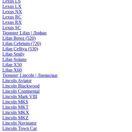
Lexus LS
Lexus LX
Lexus NX
Lexus RC
Lexus RX
Lexus SC
Тюнинг Lifan | Лифан
Lifan Breez (520)
Lifan Cebrium (720)
Lifan Celliya (530)
Lifan Smily
Lifan Solano
Lifan X50
Lifan X60
Тюнинг Lincoln | Линкольн
Lincoln Aviator
Lincoln Blackwood
Lincoln Continental
Lincoln Mark VIII
Lincoln MKS
Lincoln MKT
Lincoln MKX
Lincoln MKZ
Lincoln Navigator
Lincoln Town Car