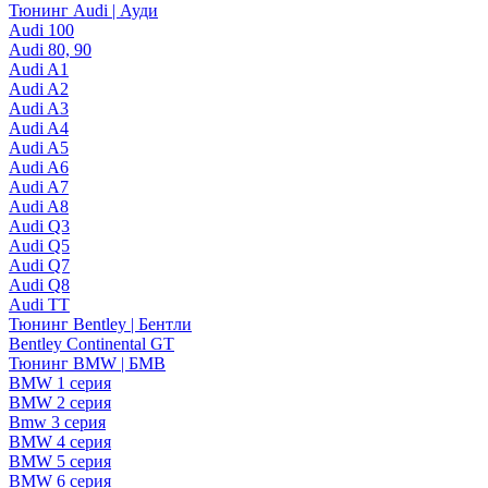
Тюнинг Audi | Ауди
Audi 100
Audi 80, 90
Audi A1
Audi A2
Audi A3
Audi A4
Audi A5
Audi A6
Audi A7
Audi A8
Audi Q3
Audi Q5
Audi Q7
Audi Q8
Audi TT
Тюнинг Bentley | Бентли
Bentley Continental GT
Тюнинг BMW | БМВ
BMW 1 серия
BMW 2 серия
Bmw 3 серия
BMW 4 серия
BMW 5 серия
BMW 6 серия