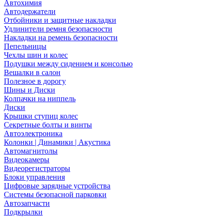
Автохимия
Автодержатели
Отбойники и защитные накладки
Удлинители ремня безопасности
Накладки на ремень безопасности
Пепельницы
Чехлы шин и колес
Подушки между сидением и консолью
Вешалки в салон
Полезное в дорогу
Шины и Диски
Колпачки на ниппель
Диски
Крышки ступиц колес
Секретные болты и винты
Автоэлектроника
Колонки | Динамики | Акустика
Автомагнитолы
Видеокамеры
Видеорегистраторы
Блоки управления
Цифровые зарядные устройства
Системы безопасной парковки
Автозапчасти
Подкрылки