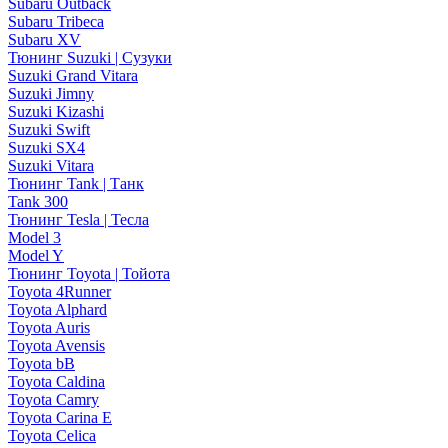
Subaru Outback
Subaru Tribeca
Subaru XV
Тюнинг Suzuki | Сузуки
Suzuki Grand Vitara
Suzuki Jimny
Suzuki Kizashi
Suzuki Swift
Suzuki SX4
Suzuki Vitara
Тюнинг Tank | Танк
Tank 300
Тюнинг Tesla | Тесла
Model 3
Model Y
Тюнинг Toyota | Тойота
Toyota 4Runner
Toyota Alphard
Toyota Auris
Toyota Avensis
Toyota bB
Toyota Caldina
Toyota Camry
Toyota Carina E
Toyota Celica