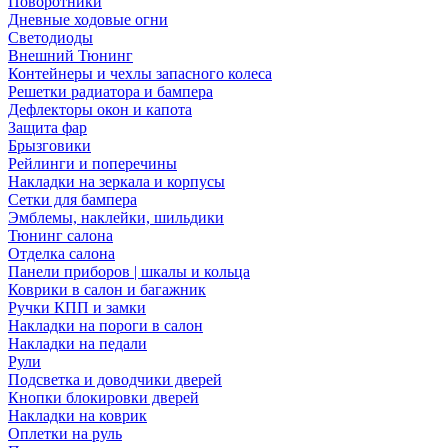
Поворотники
Дневные ходовые огни
Светодиоды
Внешний Тюнинг
Контейнеры и чехлы запасного колеса
Решетки радиатора и бампера
Дефлекторы окон и капота
Защита фар
Брызговики
Рейлинги и поперечины
Накладки на зеркала и корпусы
Сетки для бампера
Эмблемы, наклейки, шильдики
Тюнинг салона
Отделка салона
Панели приборов | шкалы и кольца
Коврики в салон и багажник
Ручки КПП и замки
Накладки на пороги в салон
Накладки на педали
Рули
Подсветка и доводчики дверей
Кнопки блокировки дверей
Накладки на коврик
Оплетки на руль