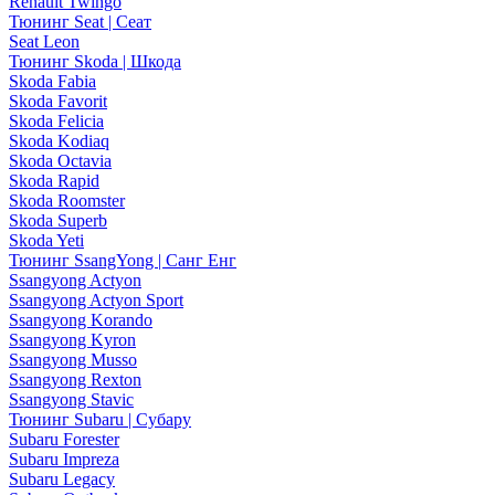
Renault Twingo
Тюнинг Seat | Сеат
Seat Leon
Тюнинг Skoda | Шкода
Skoda Fabia
Skoda Favorit
Skoda Felicia
Skoda Kodiaq
Skoda Octavia
Skoda Rapid
Skoda Roomster
Skoda Superb
Skoda Yeti
Тюнинг SsangYong | Санг Енг
Ssangyong Actyon
Ssangyong Actyon Sport
Ssangyong Korando
Ssangyong Kyron
Ssangyong Musso
Ssangyong Rexton
Ssangyong Stavic
Тюнинг Subaru | Субару
Subaru Forester
Subaru Impreza
Subaru Legacy