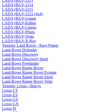
LADA (ВАЗ) 2113
LADA (ВАЗ) 2114
LADA (ВАЗ) 2115
LADA (ВАЗ) 2121 (4x4)
LADA (ВАЗ) Granta
LADA (ВАЗ) Kalina
LADA (ВАЗ) Largus
LADA (ВАЗ) Priora
LADA (ВАЗ) Vesta
LADA (ВАЗ) X-Ray
Тюнинг Land Rover | Ленд Ровер
Land-Rover Defender
Land-Rover Discovery
Land-Rover Discovery Sport
Land-Rover Freelander
Land-Rover Range Rover
Land-Rover Range Rover Evoque
Land-Rover Range Rover Sport
Land-Rover Range Rover Velar
Тюнинг Lexus | Лексус
Lexus CT
Lexus ES
Lexus GS
Lexus GX
Lexus IS