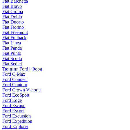
Fiat Barchetta
Fiat Bravo
Fiat Croma
Fiat Doblo
Fiat Ducato
Fiat Fiorino
Fiat Freemont
Fiat Fullback
Fiat Linea
Fiat Panda
Fiat Punto
Fiat Scudo
Fiat Sedici
Тюнинг Ford | Форд
Ford C-Max
Ford Connect
Ford Contour
Ford Crown Victoria
Ford EcoSport
Ford Edge
Ford Escape
Ford Escort
Ford Excursion
Ford Expedition
Ford Explorer