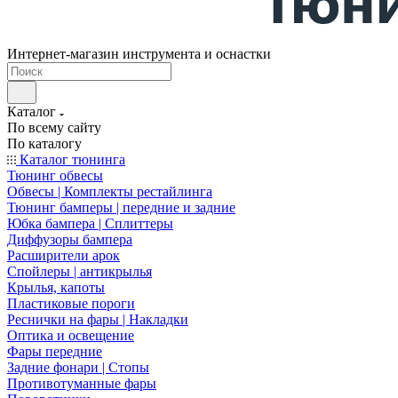
Интернет-магазин инструмента и оснастки
Каталог
По всему сайту
По каталогу
Каталог тюнинга
Тюнинг обвесы
Обвесы | Комплекты рестайлинга
Тюнинг бамперы | передние и задние
Юбка бампера | Сплиттеры
Диффузоры бампера
Расширители арок
Спойлеры | антикрылья
Крылья, капоты
Пластиковые пороги
Реснички на фары | Накладки
Оптика и освещение
Фары передние
Задние фонари | Стопы
Противотуманные фары