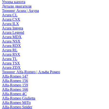
Упоры капота
Детали двигателя
Тюнинг Acura | Акура
Acura CL
Acura CSX
Acura ILX
Acura Integra
Acura Legend
Acura MDX
Acura NSX
Acura RDX
Acura RL
Acura RSX
Acura TL
Acura TSX
Acura ZDX
Тюнинг Alfa-Romeo | Альфа Ромео
Alfa-Romeo 147
Alfa-Romeo 156
Alfa-Romeo 159
Alfa-Romeo 166
Alfa-Romeo 4C
Alfa-Romeo Giulietta
Alfa-Romeo MiTo
Alfa-Romeo Spider