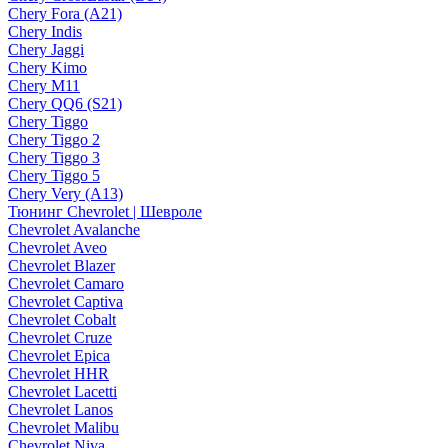
Chery Fora (A21)
Chery Indis
Chery Jaggi
Chery Kimo
Chery M11
Chery QQ6 (S21)
Chery Tiggo
Chery Tiggo 2
Chery Tiggo 3
Chery Tiggo 5
Chery Very (A13)
Тюнинг Chevrolet | Шевроле
Chevrolet Avalanche
Chevrolet Aveo
Chevrolet Blazer
Chevrolet Camaro
Chevrolet Captiva
Chevrolet Cobalt
Chevrolet Cruze
Chevrolet Epica
Chevrolet HHR
Chevrolet Lacetti
Chevrolet Lanos
Chevrolet Malibu
Chevrolet Niva