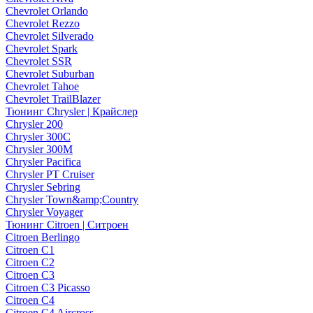
Chevrolet Orlando
Chevrolet Rezzo
Chevrolet Silverado
Chevrolet Spark
Chevrolet SSR
Chevrolet Suburban
Chevrolet Tahoe
Chevrolet TrailBlazer
Тюнинг Chrysler | Крайслер
Chrysler 200
Chrysler 300C
Chrysler 300M
Chrysler Pacifica
Chrysler PT Cruiser
Chrysler Sebring
Chrysler Town&amp;Country
Chrysler Voyager
Тюнинг Citroen | Ситроен
Citroen Berlingo
Citroen C1
Citroen C2
Citroen C3
Citroen C3 Picasso
Citroen C4
Citroen C4 Aircross