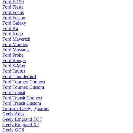
Ford F-150
Ford Fiesta
Ford Focus
Ford Fusion
Ford Galaxy
Ford Ka
Ford Kuga
Ford Maverick
Ford Mondeo
Ford Mustang
Ford Probe
Ford Ranger
Ford S-Max
Ford Taurus
Ford Thunderbird
Ford Tourneo Connect
Ford Tourneo Custom
Ford Transit
Ford Transit Connect
Ford Transit Custom
Тюнинг Geely | Джили
Geely Atlas
Geely Emgrand EC7
Geely Emgrand X7
Geely GC6