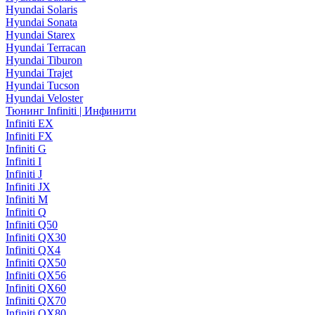
Hyundai Solaris
Hyundai Sonata
Hyundai Starex
Hyundai Terracan
Hyundai Tiburon
Hyundai Trajet
Hyundai Tucson
Hyundai Veloster
Тюнинг Infiniti | Инфинити
Infiniti EX
Infiniti FX
Infiniti G
Infiniti I
Infiniti J
Infiniti JX
Infiniti M
Infiniti Q
Infiniti Q50
Infiniti QX30
Infiniti QX4
Infiniti QX50
Infiniti QX56
Infiniti QX60
Infiniti QX70
Infiniti QX80