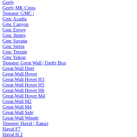
Geely
Geely MK Cross
Тюнинг GMC |
Gmc Acadia
Gmc Canyon
Gmc Envoy
Gmc Jimmy
Gmc Savana
Gmc Sierra
Gmc Terrain
Gmc Yukon
Тюнинг Great Wall | Грейт Вол
Great-Wall Deer
Great-Wall Hover
Great-Wall Hover H3
Great-Wall Hover H5
Great-Wall Hover H6
Great-Wall Hover M4
Great-Wall M2
Great-Wall M4
Great-Wall Safe
Great-Wall Wingle
Тюнинг Haval | Хавал
Haval F7
Haval H 2