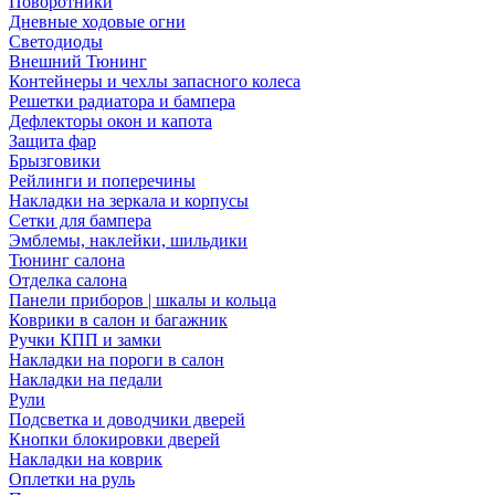
Поворотники
Дневные ходовые огни
Светодиоды
Внешний Тюнинг
Контейнеры и чехлы запасного колеса
Решетки радиатора и бампера
Дефлекторы окон и капота
Защита фар
Брызговики
Рейлинги и поперечины
Накладки на зеркала и корпусы
Сетки для бампера
Эмблемы, наклейки, шильдики
Тюнинг салона
Отделка салона
Панели приборов | шкалы и кольца
Коврики в салон и багажник
Ручки КПП и замки
Накладки на пороги в салон
Накладки на педали
Рули
Подсветка и доводчики дверей
Кнопки блокировки дверей
Накладки на коврик
Оплетки на руль