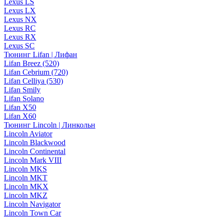
Lexus LS
Lexus LX
Lexus NX
Lexus RC
Lexus RX
Lexus SC
Тюнинг Lifan | Лифан
Lifan Breez (520)
Lifan Cebrium (720)
Lifan Celliya (530)
Lifan Smily
Lifan Solano
Lifan X50
Lifan X60
Тюнинг Lincoln | Линкольн
Lincoln Aviator
Lincoln Blackwood
Lincoln Continental
Lincoln Mark VIII
Lincoln MKS
Lincoln MKT
Lincoln MKX
Lincoln MKZ
Lincoln Navigator
Lincoln Town Car