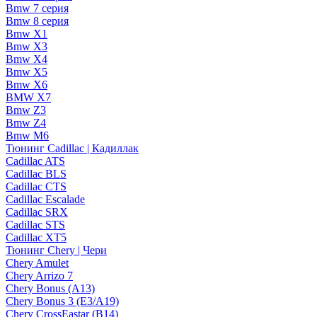
Bmw 7 серия
Bmw 8 серия
Bmw X1
Bmw X3
Bmw X4
Bmw X5
Bmw X6
BMW X7
Bmw Z3
Bmw Z4
Bmw М6
Тюнинг Cadillac | Кадиллак
Cadillac ATS
Cadillac BLS
Cadillac CTS
Cadillac Escalade
Cadillac SRX
Cadillac STS
Cadillac XT5
Тюнинг Chery | Чери
Chery Amulet
Chery Arrizo 7
Chery Bonus (A13)
Chery Bonus 3 (E3/A19)
Chery CrossEastar (B14)