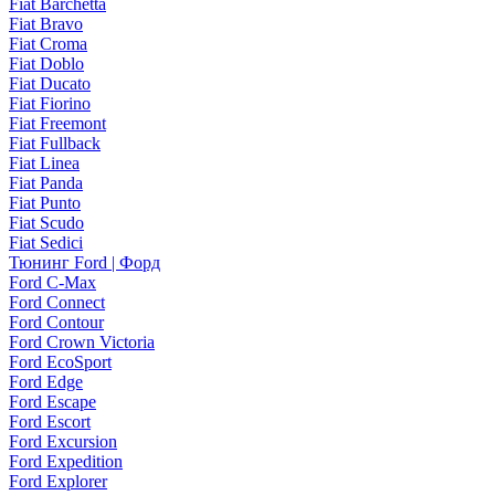
Fiat Barchetta
Fiat Bravo
Fiat Croma
Fiat Doblo
Fiat Ducato
Fiat Fiorino
Fiat Freemont
Fiat Fullback
Fiat Linea
Fiat Panda
Fiat Punto
Fiat Scudo
Fiat Sedici
Тюнинг Ford | Форд
Ford C-Max
Ford Connect
Ford Contour
Ford Crown Victoria
Ford EcoSport
Ford Edge
Ford Escape
Ford Escort
Ford Excursion
Ford Expedition
Ford Explorer