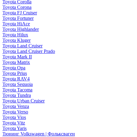
Toyota Corolla
Toyota Corona
Toyota FJ Cruiser
Toyota Fortuner
Toyota HiAce
Toyota Highlander
Toyota Hilux
Toyota Kluger
Toyota Land Cruiser
Toyota Land Cruiser Prado
Toyota Mark II
Toyota Matrix
Toyota Opa
Toyota Prius
Toyota RAV4
Toyota Sequoia
Toyota Tacoma
Toyota Tundra
Toyota Urban Cruiser
Toyota Venza
Toyota Verso
Toyota Vios
Toyota Vitz
Toyota Yaris
Тюнинг Volkswagen | Фольксваген