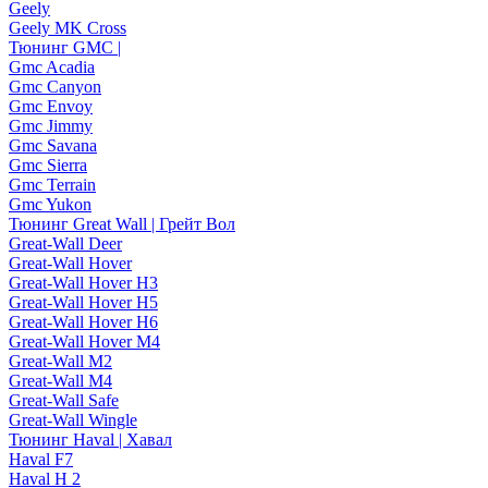
Geely
Geely MK Cross
Тюнинг GMC |
Gmc Acadia
Gmc Canyon
Gmc Envoy
Gmc Jimmy
Gmc Savana
Gmc Sierra
Gmc Terrain
Gmc Yukon
Тюнинг Great Wall | Грейт Вол
Great-Wall Deer
Great-Wall Hover
Great-Wall Hover H3
Great-Wall Hover H5
Great-Wall Hover H6
Great-Wall Hover M4
Great-Wall M2
Great-Wall M4
Great-Wall Safe
Great-Wall Wingle
Тюнинг Haval | Хавал
Haval F7
Haval H 2