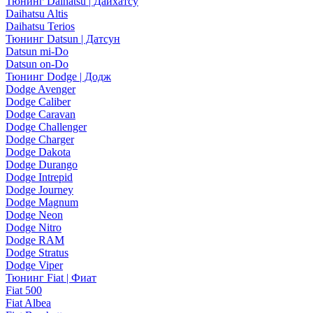
Тюнинг Daihatsu | Дайхатсу
Daihatsu Altis
Daihatsu Terios
Тюнинг Datsun | Датсун
Datsun mi-Do
Datsun on-Do
Тюнинг Dodge | Додж
Dodge Avenger
Dodge Caliber
Dodge Caravan
Dodge Challenger
Dodge Charger
Dodge Dakota
Dodge Durango
Dodge Intrepid
Dodge Journey
Dodge Magnum
Dodge Neon
Dodge Nitro
Dodge RAM
Dodge Stratus
Dodge Viper
Тюнинг Fiat | Фиат
Fiat 500
Fiat Albea