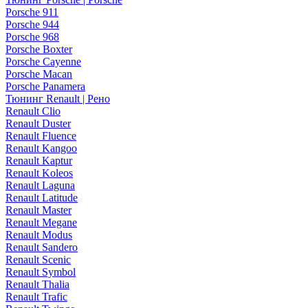
Porsche 911
Porsche 944
Porsche 968
Porsche Boxter
Porsche Cayenne
Porsche Macan
Porsche Panamera
Тюнинг Renault | Рено
Renault Clio
Renault Duster
Renault Fluence
Renault Kangoo
Renault Kaptur
Renault Koleos
Renault Laguna
Renault Latitude
Renault Master
Renault Megane
Renault Modus
Renault Sandero
Renault Scenic
Renault Symbol
Renault Thalia
Renault Trafic