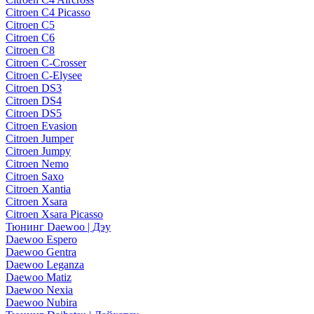
Citroen C4 Picasso
Citroen C5
Citroen C6
Citroen C8
Citroen C-Crosser
Citroen C-Elysee
Citroen DS3
Citroen DS4
Citroen DS5
Citroen Evasion
Citroen Jumper
Citroen Jumpy
Citroen Nemo
Citroen Saxo
Citroen Xantia
Citroen Xsara
Citroen Xsara Picasso
Тюнинг Daewoo | Дэу
Daewoo Espero
Daewoo Gentra
Daewoo Leganza
Daewoo Matiz
Daewoo Nexia
Daewoo Nubira