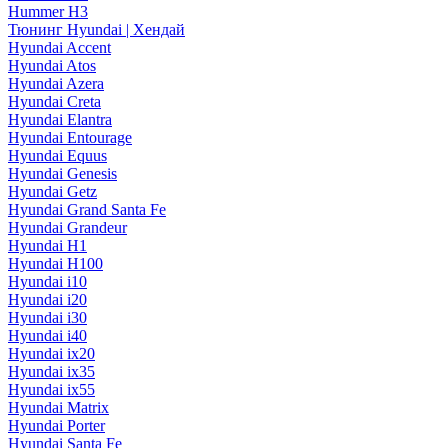
Hummer H3
Тюнинг Hyundai | Хендай
Hyundai Accent
Hyundai Atos
Hyundai Azera
Hyundai Creta
Hyundai Elantra
Hyundai Entourage
Hyundai Equus
Hyundai Genesis
Hyundai Getz
Hyundai Grand Santa Fe
Hyundai Grandeur
Hyundai H1
Hyundai H100
Hyundai i10
Hyundai i20
Hyundai i30
Hyundai i40
Hyundai ix20
Hyundai ix35
Hyundai ix55
Hyundai Matrix
Hyundai Porter
Hyundai Santa Fe