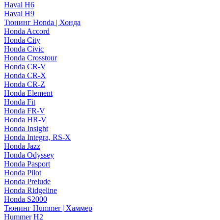
Haval H6
Haval H9
Тюнинг Honda | Хонда
Honda Accord
Honda City
Honda Civic
Honda Crosstour
Honda CR-V
Honda CR-X
Honda CR-Z
Honda Element
Honda Fit
Honda FR-V
Honda HR-V
Honda Insight
Honda Integra, RS-X
Honda Jazz
Honda Odyssey
Honda Pasport
Honda Pilot
Honda Prelude
Honda Ridgeline
Honda S2000
Тюнинг Hummer | Хаммер
Hummer H2