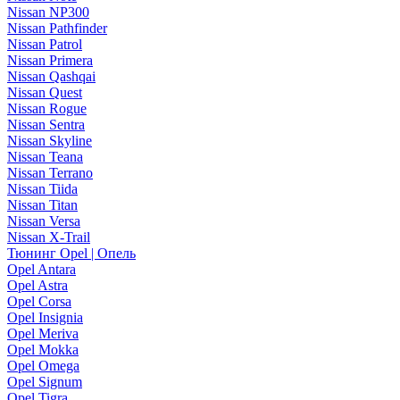
Nissan NP300
Nissan Pathfinder
Nissan Patrol
Nissan Primera
Nissan Qashqai
Nissan Quest
Nissan Rogue
Nissan Sentra
Nissan Skyline
Nissan Teana
Nissan Terrano
Nissan Tiida
Nissan Titan
Nissan Versa
Nissan X-Trail
Тюнинг Opel | Опель
Opel Antara
Opel Astra
Opel Corsa
Opel Insignia
Opel Meriva
Opel Mokka
Opel Omega
Opel Signum
Opel Tigra