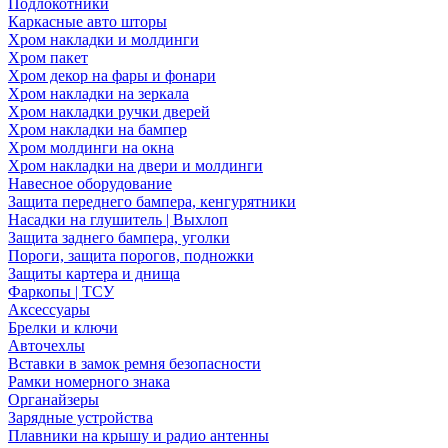
Подлокотники
Каркасные авто шторы
Хром накладки и молдинги
Хром пакет
Хром декор на фары и фонари
Хром накладки на зеркала
Хром накладки ручки дверей
Хром накладки на бампер
Хром молдинги на окна
Хром накладки на двери и молдинги
Навесное оборудование
Защита переднего бампера, кенгурятники
Насадки на глушитель | Выхлоп
Защита заднего бампера, уголки
Пороги, защита порогов, подножки
Защиты картера и днища
Фаркопы | ТСУ
Аксессуары
Брелки и ключи
Авточехлы
Вставки в замок ремня безопасности
Рамки номерного знака
Органайзеры
Зарядные устройства
Плавники на крышу и радио антенны