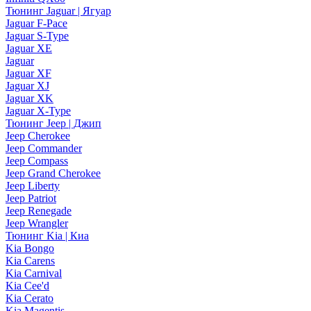
Тюнинг Jaguar | Ягуар
Jaguar F-Pace
Jaguar S-Type
Jaguar XE
Jaguar
Jaguar XF
Jaguar XJ
Jaguar XK
Jaguar X-Type
Тюнинг Jeep | Джип
Jeep Cherokee
Jeep Commander
Jeep Compass
Jeep Grand Cherokee
Jeep Liberty
Jeep Patriot
Jeep Renegade
Jeep Wrangler
Тюнинг Kia | Киа
Kia Bongo
Kia Carens
Kia Carnival
Kia Cee'd
Kia Cerato
Kia Magentis