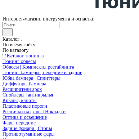
Интернет-магазин инструмента и оснастки
Каталог
По всему сайту
По каталогу
Каталог тюнинга
Тюнинг обвесы
Обвесы | Комплекты рестайлинга
Тюнинг бамперы | передние и задние
Юбка бампера | Сплиттеры
Диффузоры бампера
Расширители арок
Спойлеры | антикрылья
Крылья, капоты
Пластиковые пороги
Реснички на фары | Накладки
Оптика и освещение
Фары передние
Задние фонари | Стопы
Противотуманные фары