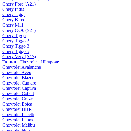
Chery Fora (A21)
Chery Indis
Chery Jaggi
Chery Kimo
Chery M11
Chery QQ6 (S21)
Chery Tiggo
Chery Tiggo 2
Chery Tiggo 3
Chery Tiggo 5
Chery Very (A13)
Тюнинг Chevrolet | Шевроле
Chevrolet Avalanche
Chevrolet Aveo
Chevrolet Blazer
Chevrolet Camaro
Chevrolet Captiva
Chevrolet Cobalt
Chevrolet Cruze
Chevrolet Epica
Chevrolet HHR
Chevrolet Lacetti
Chevrolet Lanos
Chevrolet Malibu
Chevrolet Niva