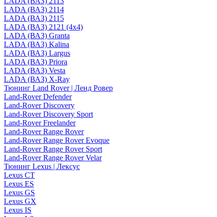
LADA (ВАЗ) 2113
LADA (ВАЗ) 2114
LADA (ВАЗ) 2115
LADA (ВАЗ) 2121 (4x4)
LADA (ВАЗ) Granta
LADA (ВАЗ) Kalina
LADA (ВАЗ) Largus
LADA (ВАЗ) Priora
LADA (ВАЗ) Vesta
LADA (ВАЗ) X-Ray
Тюнинг Land Rover | Ленд Ровер
Land-Rover Defender
Land-Rover Discovery
Land-Rover Discovery Sport
Land-Rover Freelander
Land-Rover Range Rover
Land-Rover Range Rover Evoque
Land-Rover Range Rover Sport
Land-Rover Range Rover Velar
Тюнинг Lexus | Лексус
Lexus CT
Lexus ES
Lexus GS
Lexus GX
Lexus IS