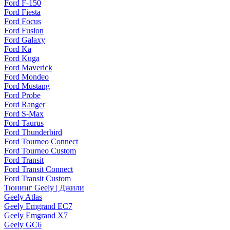
Ford F-150
Ford Fiesta
Ford Focus
Ford Fusion
Ford Galaxy
Ford Ka
Ford Kuga
Ford Maverick
Ford Mondeo
Ford Mustang
Ford Probe
Ford Ranger
Ford S-Max
Ford Taurus
Ford Thunderbird
Ford Tourneo Connect
Ford Tourneo Custom
Ford Transit
Ford Transit Connect
Ford Transit Custom
Тюнинг Geely | Джили
Geely Atlas
Geely Emgrand EC7
Geely Emgrand X7
Geely GC6