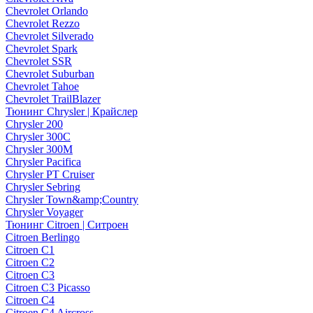
Chevrolet Orlando
Chevrolet Rezzo
Chevrolet Silverado
Chevrolet Spark
Chevrolet SSR
Chevrolet Suburban
Chevrolet Tahoe
Chevrolet TrailBlazer
Тюнинг Chrysler | Крайслер
Chrysler 200
Chrysler 300C
Chrysler 300M
Chrysler Pacifica
Chrysler PT Cruiser
Chrysler Sebring
Chrysler Town&amp;Country
Chrysler Voyager
Тюнинг Citroen | Ситроен
Citroen Berlingo
Citroen C1
Citroen C2
Citroen C3
Citroen C3 Picasso
Citroen C4
Citroen C4 Aircross