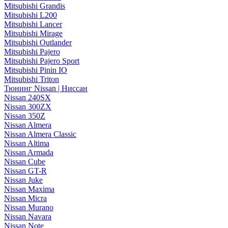
Mitsubishi Grandis
Mitsubishi L200
Mitsubishi Lancer
Mitsubishi Mirage
Mitsubishi Outlander
Mitsubishi Pajero
Mitsubishi Pajero Sport
Mitsubishi Pinin IO
Mitsubishi Triton
Тюнинг Nissan | Ниссан
Nissan 240SX
Nissan 300ZX
Nissan 350Z
Nissan Almera
Nissan Almera Classic
Nissan Altima
Nissan Armada
Nissan Cube
Nissan GT-R
Nissan Juke
Nissan Maxima
Nissan Micra
Nissan Murano
Nissan Navara
Nissan Note