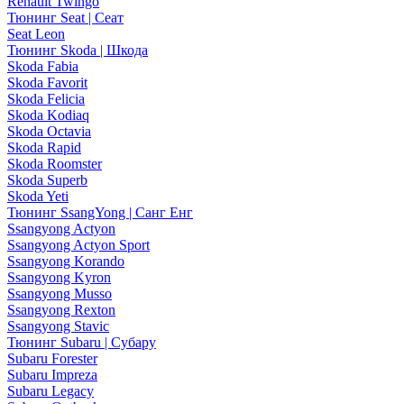
Renault Twingo
Тюнинг Seat | Сеат
Seat Leon
Тюнинг Skoda | Шкода
Skoda Fabia
Skoda Favorit
Skoda Felicia
Skoda Kodiaq
Skoda Octavia
Skoda Rapid
Skoda Roomster
Skoda Superb
Skoda Yeti
Тюнинг SsangYong | Санг Енг
Ssangyong Actyon
Ssangyong Actyon Sport
Ssangyong Korando
Ssangyong Kyron
Ssangyong Musso
Ssangyong Rexton
Ssangyong Stavic
Тюнинг Subaru | Субару
Subaru Forester
Subaru Impreza
Subaru Legacy