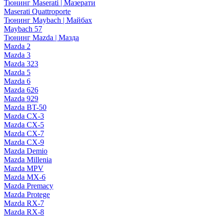
Тюнинг Maserati | Мазерати
Maserati Quattroporte
Тюнинг Maybach | Майбах
Maybach 57
Тюнинг Mazda | Мазда
Mazda 2
Mazda 3
Mazda 323
Mazda 5
Mazda 6
Mazda 626
Mazda 929
Mazda BT-50
Mazda CX-3
Mazda CX-5
Mazda CX-7
Mazda CX-9
Mazda Demio
Mazda Millenia
Mazda MPV
Mazda MX-6
Mazda Premacy
Mazda Protege
Mazda RX-7
Mazda RX-8