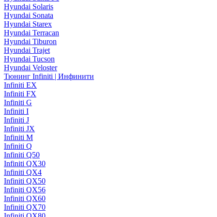
Hyundai Solaris
Hyundai Sonata
Hyundai Starex
Hyundai Terracan
Hyundai Tiburon
Hyundai Trajet
Hyundai Tucson
Hyundai Veloster
Тюнинг Infiniti | Инфинити
Infiniti EX
Infiniti FX
Infiniti G
Infiniti I
Infiniti J
Infiniti JX
Infiniti M
Infiniti Q
Infiniti Q50
Infiniti QX30
Infiniti QX4
Infiniti QX50
Infiniti QX56
Infiniti QX60
Infiniti QX70
Infiniti QX80