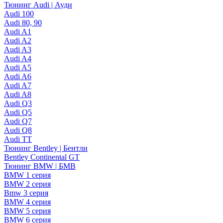
Тюнинг Audi | Ауди
Audi 100
Audi 80, 90
Audi A1
Audi A2
Audi A3
Audi A4
Audi A5
Audi A6
Audi A7
Audi A8
Audi Q3
Audi Q5
Audi Q7
Audi Q8
Audi TT
Тюнинг Bentley | Бентли
Bentley Continental GT
Тюнинг BMW | БМВ
BMW 1 серия
BMW 2 серия
Bmw 3 серия
BMW 4 серия
BMW 5 серия
BMW 6 серия