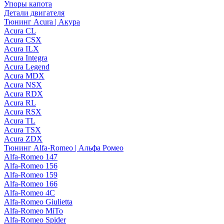
Упоры капота
Детали двигателя
Тюнинг Acura | Акура
Acura CL
Acura CSX
Acura ILX
Acura Integra
Acura Legend
Acura MDX
Acura NSX
Acura RDX
Acura RL
Acura RSX
Acura TL
Acura TSX
Acura ZDX
Тюнинг Alfa-Romeo | Альфа Ромео
Alfa-Romeo 147
Alfa-Romeo 156
Alfa-Romeo 159
Alfa-Romeo 166
Alfa-Romeo 4C
Alfa-Romeo Giulietta
Alfa-Romeo MiTo
Alfa-Romeo Spider