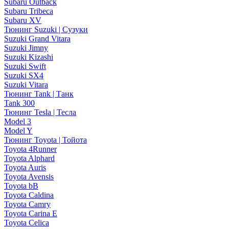
Subaru Outback
Subaru Tribeca
Subaru XV
Тюнинг Suzuki | Сузуки
Suzuki Grand Vitara
Suzuki Jimny
Suzuki Kizashi
Suzuki Swift
Suzuki SX4
Suzuki Vitara
Тюнинг Tank | Танк
Tank 300
Тюнинг Tesla | Тесла
Model 3
Model Y
Тюнинг Toyota | Тойота
Toyota 4Runner
Toyota Alphard
Toyota Auris
Toyota Avensis
Toyota bB
Toyota Caldina
Toyota Camry
Toyota Carina E
Toyota Celica