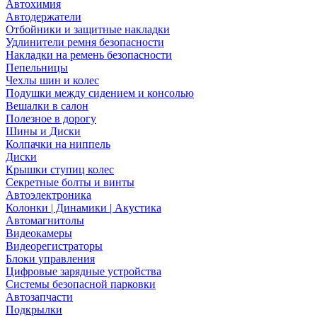
Автохимия
Автодержатели
Отбойники и защитные накладки
Удлинители ремня безопасности
Накладки на ремень безопасности
Пепельницы
Чехлы шин и колес
Подушки между сидением и консолью
Вешалки в салон
Полезное в дорогу
Шины и Диски
Колпачки на ниппель
Диски
Крышки ступиц колес
Секретные болты и винты
Автоэлектроника
Колонки | Динамики | Акустика
Автомагнитолы
Видеокамеры
Видеорегистраторы
Блоки управления
Цифровые зарядные устройства
Системы безопасной парковки
Автозапчасти
Подкрылки