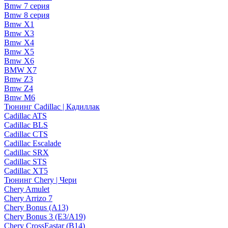
Bmw 7 серия
Bmw 8 серия
Bmw X1
Bmw X3
Bmw X4
Bmw X5
Bmw X6
BMW X7
Bmw Z3
Bmw Z4
Bmw М6
Тюнинг Cadillac | Кадиллак
Cadillac ATS
Cadillac BLS
Cadillac CTS
Cadillac Escalade
Cadillac SRX
Cadillac STS
Cadillac XT5
Тюнинг Chery | Чери
Chery Amulet
Chery Arrizo 7
Chery Bonus (A13)
Chery Bonus 3 (E3/A19)
Chery CrossEastar (B14)