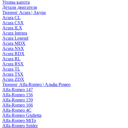
Упоры капота
Детали двигателя
Тюнинг Acura | Акура
Acura CL
Acura CSX
Acura ILX
Acura Integra
Acura Legend
Acura MDX
Acura NSX
Acura RDX
Acura RL
Acura RSX
Acura TL
Acura TSX
Acura ZDX
Тюнинг Alfa-Romeo | Альфа Ромео
Alfa-Romeo 147
Alfa-Romeo 156
Alfa-Romeo 159
Alfa-Romeo 166
Alfa-Romeo 4C
Alfa-Romeo Giulietta
Alfa-Romeo MiTo
Alfa-Romeo Spider