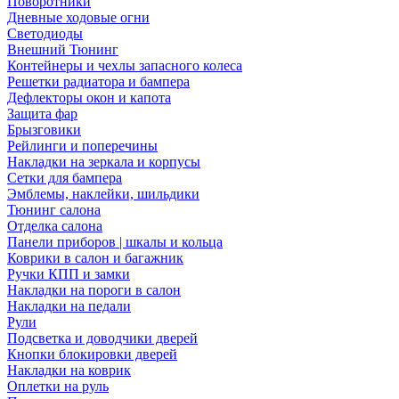
Поворотники
Дневные ходовые огни
Светодиоды
Внешний Тюнинг
Контейнеры и чехлы запасного колеса
Решетки радиатора и бампера
Дефлекторы окон и капота
Защита фар
Брызговики
Рейлинги и поперечины
Накладки на зеркала и корпусы
Сетки для бампера
Эмблемы, наклейки, шильдики
Тюнинг салона
Отделка салона
Панели приборов | шкалы и кольца
Коврики в салон и багажник
Ручки КПП и замки
Накладки на пороги в салон
Накладки на педали
Рули
Подсветка и доводчики дверей
Кнопки блокировки дверей
Накладки на коврик
Оплетки на руль