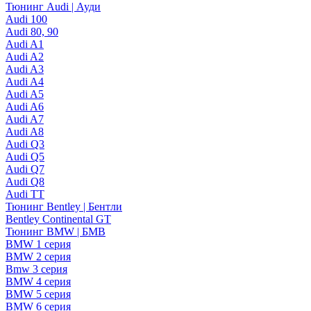
Тюнинг Audi | Ауди
Audi 100
Audi 80, 90
Audi A1
Audi A2
Audi A3
Audi A4
Audi A5
Audi A6
Audi A7
Audi A8
Audi Q3
Audi Q5
Audi Q7
Audi Q8
Audi TT
Тюнинг Bentley | Бентли
Bentley Continental GT
Тюнинг BMW | БМВ
BMW 1 серия
BMW 2 серия
Bmw 3 серия
BMW 4 серия
BMW 5 серия
BMW 6 серия