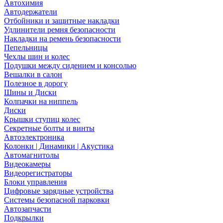
Автохимия
Автодержатели
Отбойники и защитные накладки
Удлинители ремня безопасности
Накладки на ремень безопасности
Пепельницы
Чехлы шин и колес
Подушки между сидением и консолью
Вешалки в салон
Полезное в дорогу
Шины и Диски
Колпачки на ниппель
Диски
Крышки ступиц колес
Секретные болты и винты
Автоэлектроника
Колонки | Динамики | Акустика
Автомагнитолы
Видеокамеры
Видеорегистраторы
Блоки управления
Цифровые зарядные устройства
Системы безопасной парковки
Автозапчасти
Подкрылки