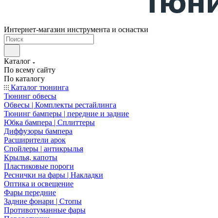
Интернет-магазин инструмента и оснастки
Каталог
По всему сайту
По каталогу
Каталог тюнинга
Тюнинг обвесы
Обвесы | Комплекты рестайлинга
Тюнинг бамперы | передние и задние
Юбка бампера | Сплиттеры
Диффузоры бампера
Расширители арок
Спойлеры | антикрылья
Крылья, капоты
Пластиковые пороги
Реснички на фары | Накладки
Оптика и освещение
Фары передние
Задние фонари | Стопы
Противотуманные фары