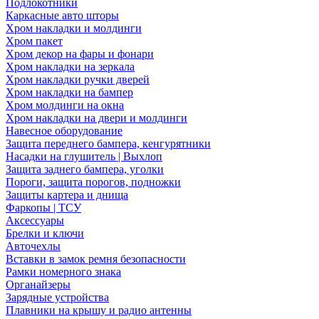
Подлокотники
Каркасные авто шторы
Хром накладки и молдинги
Хром пакет
Хром декор на фары и фонари
Хром накладки на зеркала
Хром накладки ручки дверей
Хром накладки на бампер
Хром молдинги на окна
Хром накладки на двери и молдинги
Навесное оборудование
Защита переднего бампера, кенгурятники
Насадки на глушитель | Выхлоп
Защита заднего бампера, уголки
Пороги, защита порогов, подножки
Защиты картера и днища
Фаркопы | ТСУ
Аксессуары
Брелки и ключи
Авточехлы
Вставки в замок ремня безопасности
Рамки номерного знака
Органайзеры
Зарядные устройства
Плавники на крышу и радио антенны