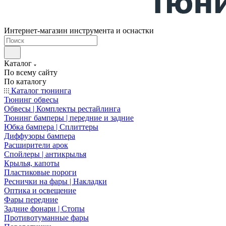
Интернет-магазин инструмента и оснастки
Каталог
По всему сайту
По каталогу
Каталог тюнинга
Тюнинг обвесы
Обвесы | Комплекты рестайлинга
Тюнинг бамперы | передние и задние
Юбка бампера | Сплиттеры
Диффузоры бампера
Расширители арок
Спойлеры | антикрылья
Крылья, капоты
Пластиковые пороги
Реснички на фары | Накладки
Оптика и освещение
Фары передние
Задние фонари | Стопы
Противотуманные фары