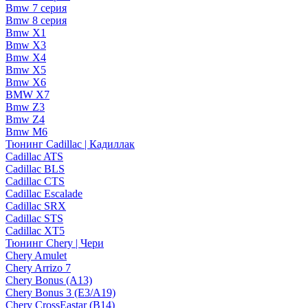
Bmw 7 серия
Bmw 8 серия
Bmw X1
Bmw X3
Bmw X4
Bmw X5
Bmw X6
BMW X7
Bmw Z3
Bmw Z4
Bmw М6
Тюнинг Cadillac | Кадиллак
Cadillac ATS
Cadillac BLS
Cadillac CTS
Cadillac Escalade
Cadillac SRX
Cadillac STS
Cadillac XT5
Тюнинг Chery | Чери
Chery Amulet
Chery Arrizo 7
Chery Bonus (A13)
Chery Bonus 3 (E3/A19)
Chery CrossEastar (B14)