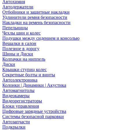
Автохимия
Автодержатели
Отбойники и защитные накладки
Удлинители ремня безопасности
Накладки на ремень безопасности
Пепельницы
Чехлы шин и колес
Подушки между сидением и консолью
Вешалки в салон
Полезное в дорогу
Шины и Диски
Колпачки на ниппель
Диски
Крышки ступиц колес
Секретные болты и винты
Автоэлектроника
Колонки | Динамики | Акустика
Автомагнитолы
Видеокамеры
Видеорегистраторы
Блоки управления
Цифровые зарядные устройства
Системы безопасной парковки
Автозапчасти
Подкрылки