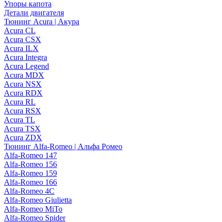
Упоры капота
Детали двигателя
Тюнинг Acura | Акура
Acura CL
Acura CSX
Acura ILX
Acura Integra
Acura Legend
Acura MDX
Acura NSX
Acura RDX
Acura RL
Acura RSX
Acura TL
Acura TSX
Acura ZDX
Тюнинг Alfa-Romeo | Альфа Ромео
Alfa-Romeo 147
Alfa-Romeo 156
Alfa-Romeo 159
Alfa-Romeo 166
Alfa-Romeo 4C
Alfa-Romeo Giulietta
Alfa-Romeo MiTo
Alfa-Romeo Spider