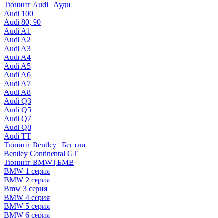
Тюнинг Audi | Ауди
Audi 100
Audi 80, 90
Audi A1
Audi A2
Audi A3
Audi A4
Audi A5
Audi A6
Audi A7
Audi A8
Audi Q3
Audi Q5
Audi Q7
Audi Q8
Audi TT
Тюнинг Bentley | Бентли
Bentley Continental GT
Тюнинг BMW | БМВ
BMW 1 серия
BMW 2 серия
Bmw 3 серия
BMW 4 серия
BMW 5 серия
BMW 6 серия