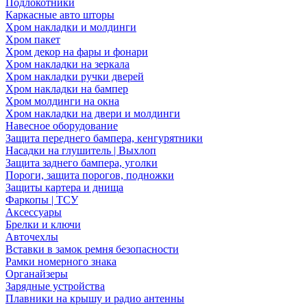
Подлокотники
Каркасные авто шторы
Хром накладки и молдинги
Хром пакет
Хром декор на фары и фонари
Хром накладки на зеркала
Хром накладки ручки дверей
Хром накладки на бампер
Хром молдинги на окна
Хром накладки на двери и молдинги
Навесное оборудование
Защита переднего бампера, кенгурятники
Насадки на глушитель | Выхлоп
Защита заднего бампера, уголки
Пороги, защита порогов, подножки
Защиты картера и днища
Фаркопы | ТСУ
Аксессуары
Брелки и ключи
Авточехлы
Вставки в замок ремня безопасности
Рамки номерного знака
Органайзеры
Зарядные устройства
Плавники на крышу и радио антенны