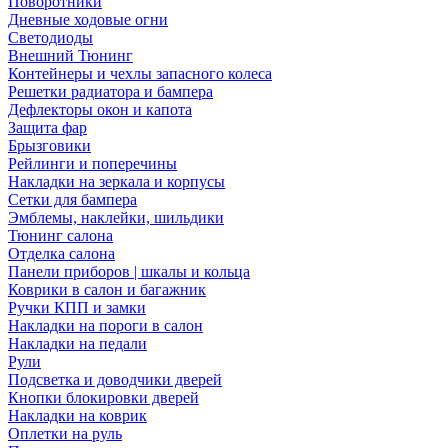
Поворотники
Дневные ходовые огни
Светодиоды
Внешний Тюнинг
Контейнеры и чехлы запасного колеса
Решетки радиатора и бампера
Дефлекторы окон и капота
Защита фар
Брызговики
Рейлинги и поперечины
Накладки на зеркала и корпусы
Сетки для бампера
Эмблемы, наклейки, шильдики
Тюнинг салона
Отделка салона
Панели приборов | шкалы и кольца
Коврики в салон и багажник
Ручки КПП и замки
Накладки на пороги в салон
Накладки на педали
Рули
Подсветка и доводчики дверей
Кнопки блокировки дверей
Накладки на коврик
Оплетки на руль