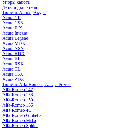
Упоры капота
Детали двигателя
Тюнинг Acura | Акура
Acura CL
Acura CSX
Acura ILX
Acura Integra
Acura Legend
Acura MDX
Acura NSX
Acura RDX
Acura RL
Acura RSX
Acura TL
Acura TSX
Acura ZDX
Тюнинг Alfa-Romeo | Альфа Ромео
Alfa-Romeo 147
Alfa-Romeo 156
Alfa-Romeo 159
Alfa-Romeo 166
Alfa-Romeo 4C
Alfa-Romeo Giulietta
Alfa-Romeo MiTo
Alfa-Romeo Spider