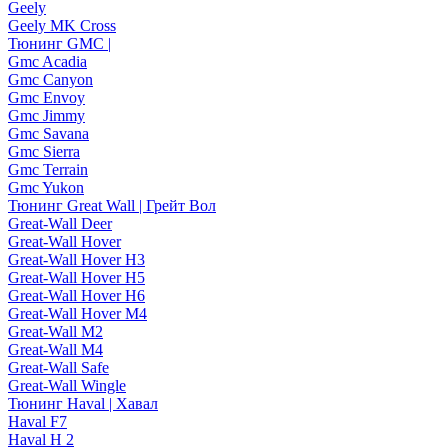
Geely
Geely MK Cross
Тюнинг GMC |
Gmc Acadia
Gmc Canyon
Gmc Envoy
Gmc Jimmy
Gmc Savana
Gmc Sierra
Gmc Terrain
Gmc Yukon
Тюнинг Great Wall | Грейт Вол
Great-Wall Deer
Great-Wall Hover
Great-Wall Hover H3
Great-Wall Hover H5
Great-Wall Hover H6
Great-Wall Hover M4
Great-Wall M2
Great-Wall M4
Great-Wall Safe
Great-Wall Wingle
Тюнинг Haval | Хавал
Haval F7
Haval H 2