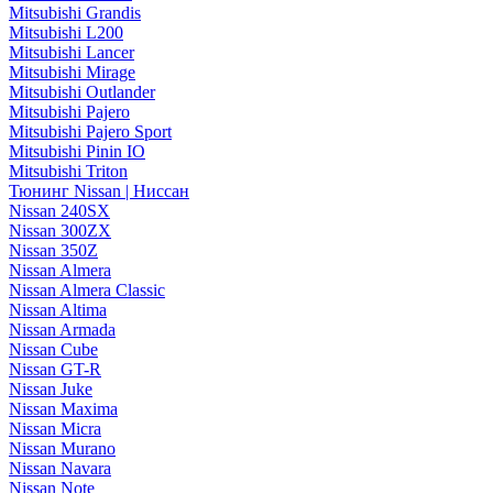
Mitsubishi Grandis
Mitsubishi L200
Mitsubishi Lancer
Mitsubishi Mirage
Mitsubishi Outlander
Mitsubishi Pajero
Mitsubishi Pajero Sport
Mitsubishi Pinin IO
Mitsubishi Triton
Тюнинг Nissan | Ниссан
Nissan 240SX
Nissan 300ZX
Nissan 350Z
Nissan Almera
Nissan Almera Classic
Nissan Altima
Nissan Armada
Nissan Cube
Nissan GT-R
Nissan Juke
Nissan Maxima
Nissan Micra
Nissan Murano
Nissan Navara
Nissan Note