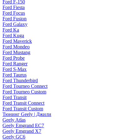
Ford F-150
Ford Fiesta
Ford Focus
Ford Fusion
Ford Galaxy
Ford Ka
Ford Kuga
Ford Maverick
Ford Mondeo
Ford Mustang
Ford Probe
Ford Ranger
Ford S-Max
Ford Taurus
Ford Thunderbird
Ford Tourneo Connect
Ford Tourneo Custom
Ford Transit
Ford Transit Connect
Ford Transit Custom
Тюнинг Geely | Джили
Geely Atlas
Geely Emgrand EC7
Geely Emgrand X7
Geely GC6