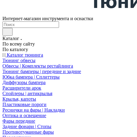
Интернет-магазин инструмента и оснастки
Каталог
По всему сайту
По каталогу
Каталог тюнинга
Тюнинг обвесы
Обвесы | Комплекты рестайлинга
Тюнинг бамперы | передние и задние
Юбка бампера | Сплиттеры
Диффузоры бампера
Расширители арок
Спойлеры | антикрылья
Крылья, капоты
Пластиковые пороги
Реснички на фары | Накладки
Оптика и освещение
Фары передние
Задние фонари | Стопы
Противотуманные фары