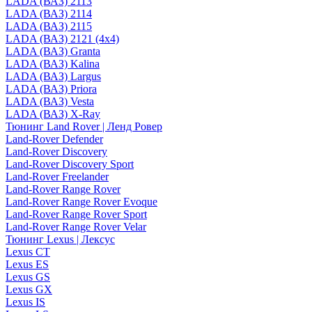
LADA (ВАЗ) 2113
LADA (ВАЗ) 2114
LADA (ВАЗ) 2115
LADA (ВАЗ) 2121 (4x4)
LADA (ВАЗ) Granta
LADA (ВАЗ) Kalina
LADA (ВАЗ) Largus
LADA (ВАЗ) Priora
LADA (ВАЗ) Vesta
LADA (ВАЗ) X-Ray
Тюнинг Land Rover | Ленд Ровер
Land-Rover Defender
Land-Rover Discovery
Land-Rover Discovery Sport
Land-Rover Freelander
Land-Rover Range Rover
Land-Rover Range Rover Evoque
Land-Rover Range Rover Sport
Land-Rover Range Rover Velar
Тюнинг Lexus | Лексус
Lexus CT
Lexus ES
Lexus GS
Lexus GX
Lexus IS