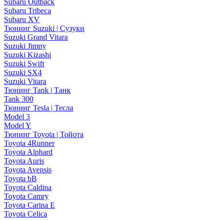
Subaru Outback
Subaru Tribeca
Subaru XV
Тюнинг Suzuki | Сузуки
Suzuki Grand Vitara
Suzuki Jimny
Suzuki Kizashi
Suzuki Swift
Suzuki SX4
Suzuki Vitara
Тюнинг Tank | Танк
Tank 300
Тюнинг Tesla | Тесла
Model 3
Model Y
Тюнинг Toyota | Тойота
Toyota 4Runner
Toyota Alphard
Toyota Auris
Toyota Avensis
Toyota bB
Toyota Caldina
Toyota Camry
Toyota Carina E
Toyota Celica