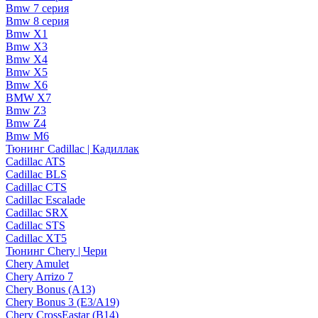
Bmw 7 серия
Bmw 8 серия
Bmw X1
Bmw X3
Bmw X4
Bmw X5
Bmw X6
BMW X7
Bmw Z3
Bmw Z4
Bmw М6
Тюнинг Cadillac | Кадиллак
Cadillac ATS
Cadillac BLS
Cadillac CTS
Cadillac Escalade
Cadillac SRX
Cadillac STS
Cadillac XT5
Тюнинг Chery | Чери
Chery Amulet
Chery Arrizo 7
Chery Bonus (A13)
Chery Bonus 3 (E3/A19)
Chery CrossEastar (B14)