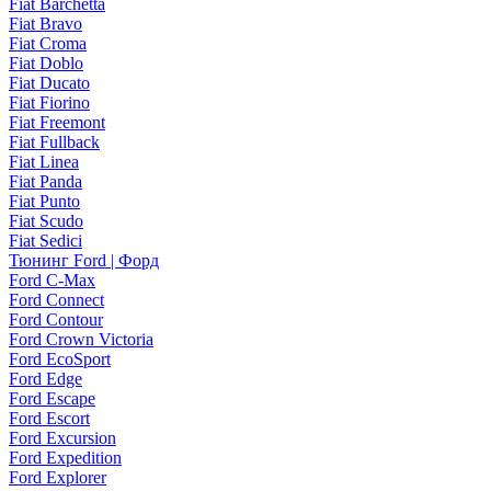
Fiat Barchetta
Fiat Bravo
Fiat Croma
Fiat Doblo
Fiat Ducato
Fiat Fiorino
Fiat Freemont
Fiat Fullback
Fiat Linea
Fiat Panda
Fiat Punto
Fiat Scudo
Fiat Sedici
Тюнинг Ford | Форд
Ford C-Max
Ford Connect
Ford Contour
Ford Crown Victoria
Ford EcoSport
Ford Edge
Ford Escape
Ford Escort
Ford Excursion
Ford Expedition
Ford Explorer