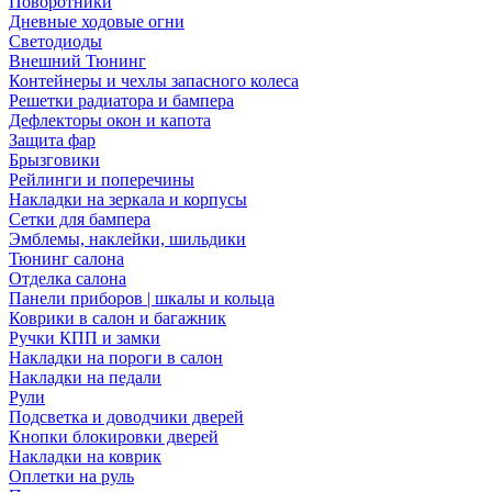
Поворотники
Дневные ходовые огни
Светодиоды
Внешний Тюнинг
Контейнеры и чехлы запасного колеса
Решетки радиатора и бампера
Дефлекторы окон и капота
Защита фар
Брызговики
Рейлинги и поперечины
Накладки на зеркала и корпусы
Сетки для бампера
Эмблемы, наклейки, шильдики
Тюнинг салона
Отделка салона
Панели приборов | шкалы и кольца
Коврики в салон и багажник
Ручки КПП и замки
Накладки на пороги в салон
Накладки на педали
Рули
Подсветка и доводчики дверей
Кнопки блокировки дверей
Накладки на коврик
Оплетки на руль