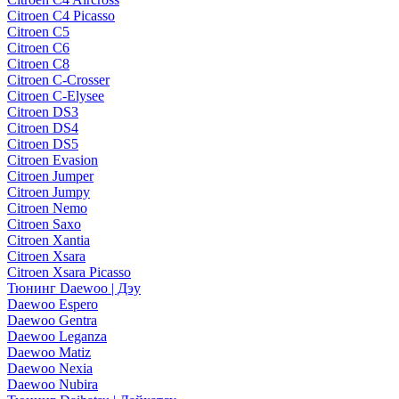
Citroen C4 Picasso
Citroen C5
Citroen C6
Citroen C8
Citroen C-Crosser
Citroen C-Elysee
Citroen DS3
Citroen DS4
Citroen DS5
Citroen Evasion
Citroen Jumper
Citroen Jumpy
Citroen Nemo
Citroen Saxo
Citroen Xantia
Citroen Xsara
Citroen Xsara Picasso
Тюнинг Daewoo | Дэу
Daewoo Espero
Daewoo Gentra
Daewoo Leganza
Daewoo Matiz
Daewoo Nexia
Daewoo Nubira