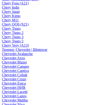
Chery Fora (A21)
Chery Indis
Chery Jaggi
Chery Kimo
Chery M11
Chery QQ6 (S21)
Chery Tiggo
Chery Tiggo 2
Chery Tiggo 3
Chery Tiggo 5
Chery Very (A13)
Тюнинг Chevrolet | Шевроле
Chevrolet Avalanche
Chevrolet Aveo
Chevrolet Blazer
Chevrolet Camaro
Chevrolet Captiva
Chevrolet Cobalt
Chevrolet Cruze
Chevrolet Epica
Chevrolet HHR
Chevrolet Lacetti
Chevrolet Lanos
Chevrolet Malibu
Chevrolet Niva