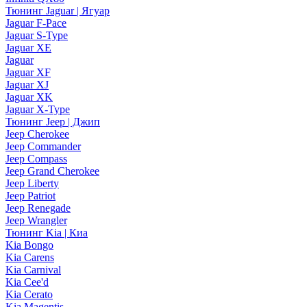
Тюнинг Jaguar | Ягуар
Jaguar F-Pace
Jaguar S-Type
Jaguar XE
Jaguar
Jaguar XF
Jaguar XJ
Jaguar XK
Jaguar X-Type
Тюнинг Jeep | Джип
Jeep Cherokee
Jeep Commander
Jeep Compass
Jeep Grand Cherokee
Jeep Liberty
Jeep Patriot
Jeep Renegade
Jeep Wrangler
Тюнинг Kia | Киа
Kia Bongo
Kia Carens
Kia Carnival
Kia Cee'd
Kia Cerato
Kia Magentis