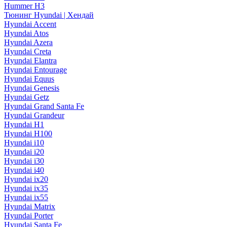
Hummer H3
Тюнинг Hyundai | Хендай
Hyundai Accent
Hyundai Atos
Hyundai Azera
Hyundai Creta
Hyundai Elantra
Hyundai Entourage
Hyundai Equus
Hyundai Genesis
Hyundai Getz
Hyundai Grand Santa Fe
Hyundai Grandeur
Hyundai H1
Hyundai H100
Hyundai i10
Hyundai i20
Hyundai i30
Hyundai i40
Hyundai ix20
Hyundai ix35
Hyundai ix55
Hyundai Matrix
Hyundai Porter
Hyundai Santa Fe