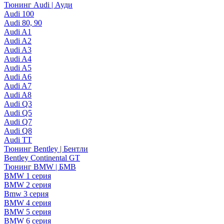
Тюнинг Audi | Ауди
Audi 100
Audi 80, 90
Audi A1
Audi A2
Audi A3
Audi A4
Audi A5
Audi A6
Audi A7
Audi A8
Audi Q3
Audi Q5
Audi Q7
Audi Q8
Audi TT
Тюнинг Bentley | Бентли
Bentley Continental GT
Тюнинг BMW | БМВ
BMW 1 серия
BMW 2 серия
Bmw 3 серия
BMW 4 серия
BMW 5 серия
BMW 6 серия