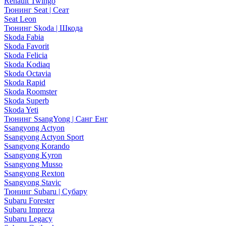
Renault Twingo
Тюнинг Seat | Сеат
Seat Leon
Тюнинг Skoda | Шкода
Skoda Fabia
Skoda Favorit
Skoda Felicia
Skoda Kodiaq
Skoda Octavia
Skoda Rapid
Skoda Roomster
Skoda Superb
Skoda Yeti
Тюнинг SsangYong | Санг Енг
Ssangyong Actyon
Ssangyong Actyon Sport
Ssangyong Korando
Ssangyong Kyron
Ssangyong Musso
Ssangyong Rexton
Ssangyong Stavic
Тюнинг Subaru | Субару
Subaru Forester
Subaru Impreza
Subaru Legacy