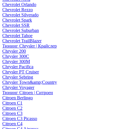
Chevrolet Orlando
Chevrolet Rezzo
Chevrolet Silverado
Chevrolet Spark
Chevrolet SSR
Chevrolet Suburban
Chevrolet Tahoe
Chevrolet TrailBlazer
Тюнинг Chrysler | Крайслер
Chrysler 200
Chrysler 300C
Chrysler 300M
Chrysler Pacifica
Chrysler PT Cruiser
Chrysler Sebring
Chrysler Town&amp;Country
Chrysler Voyager
Тюнинг Citroen | Ситроен
Citroen Berlingo
Citroen C1
Citroen C2
Citroen C3
Citroen C3 Picasso
Citroen C4
Citroen C4 Aircross