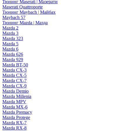
Тюнинг Maserati | Мазерати
Maserati Quattroporte
Тюнинг Maybach | Майбах
Maybach 57
Тюнинг Mazda | Мазда
Mazda 2
Mazda 3
Mazda 323
Mazda 5
Mazda 6
Mazda 626
Mazda 929
Mazda BT-50
Mazda CX-3
Mazda CX-5
Mazda CX-7
Mazda CX-9
Mazda Demio
Mazda Millenia
Mazda MPV
Mazda MX-6
Mazda Premacy
Mazda Protege
Mazda RX-7
Mazda RX-8