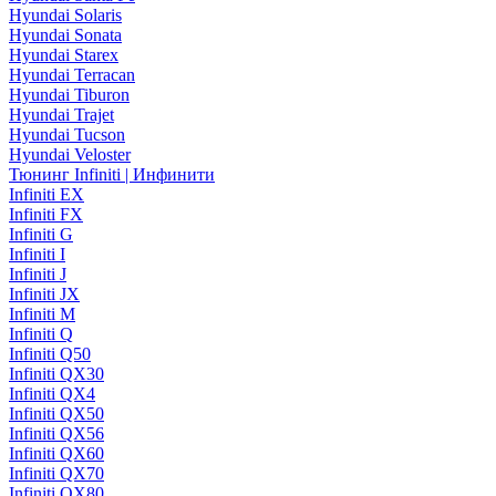
Hyundai Solaris
Hyundai Sonata
Hyundai Starex
Hyundai Terracan
Hyundai Tiburon
Hyundai Trajet
Hyundai Tucson
Hyundai Veloster
Тюнинг Infiniti | Инфинити
Infiniti EX
Infiniti FX
Infiniti G
Infiniti I
Infiniti J
Infiniti JX
Infiniti M
Infiniti Q
Infiniti Q50
Infiniti QX30
Infiniti QX4
Infiniti QX50
Infiniti QX56
Infiniti QX60
Infiniti QX70
Infiniti QX80