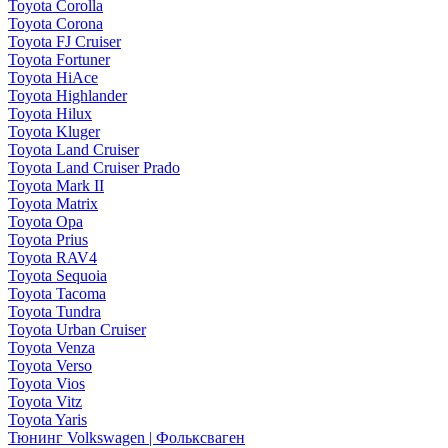
Toyota Corolla
Toyota Corona
Toyota FJ Cruiser
Toyota Fortuner
Toyota HiAce
Toyota Highlander
Toyota Hilux
Toyota Kluger
Toyota Land Cruiser
Toyota Land Cruiser Prado
Toyota Mark II
Toyota Matrix
Toyota Opa
Toyota Prius
Toyota RAV4
Toyota Sequoia
Toyota Tacoma
Toyota Tundra
Toyota Urban Cruiser
Toyota Venza
Toyota Verso
Toyota Vios
Toyota Vitz
Toyota Yaris
Тюнинг Volkswagen | Фольксваген