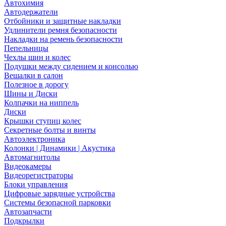
Автохимия
Автодержатели
Отбойники и защитные накладки
Удлинители ремня безопасности
Накладки на ремень безопасности
Пепельницы
Чехлы шин и колес
Подушки между сидением и консолью
Вешалки в салон
Полезное в дорогу
Шины и Диски
Колпачки на ниппель
Диски
Крышки ступиц колес
Секретные болты и винты
Автоэлектроника
Колонки | Динамики | Акустика
Автомагнитолы
Видеокамеры
Видеорегистраторы
Блоки управления
Цифровые зарядные устройства
Системы безопасной парковки
Автозапчасти
Подкрылки