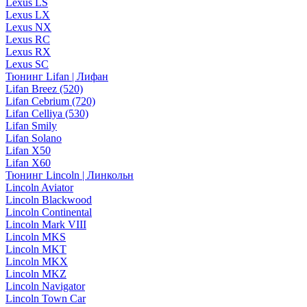
Lexus LS
Lexus LX
Lexus NX
Lexus RC
Lexus RX
Lexus SC
Тюнинг Lifan | Лифан
Lifan Breez (520)
Lifan Cebrium (720)
Lifan Celliya (530)
Lifan Smily
Lifan Solano
Lifan X50
Lifan X60
Тюнинг Lincoln | Линкольн
Lincoln Aviator
Lincoln Blackwood
Lincoln Continental
Lincoln Mark VIII
Lincoln MKS
Lincoln MKT
Lincoln MKX
Lincoln MKZ
Lincoln Navigator
Lincoln Town Car