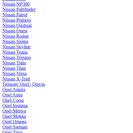
Nissan NP300
Nissan Pathfinder
Nissan Patrol
Nissan Primera
Nissan Qashqai
Nissan Quest
Nissan Rogue
Nissan Sentra
Nissan Skyline
Nissan Teana
Nissan Terrano
Nissan Tiida
Nissan Titan
Nissan Versa
Nissan X-Trail
Тюнинг Opel | Опель
Opel Antara
Opel Astra
Opel Corsa
Opel Insignia
Opel Meriva
Opel Mokka
Opel Omega
Opel Signum
Opel Tigra