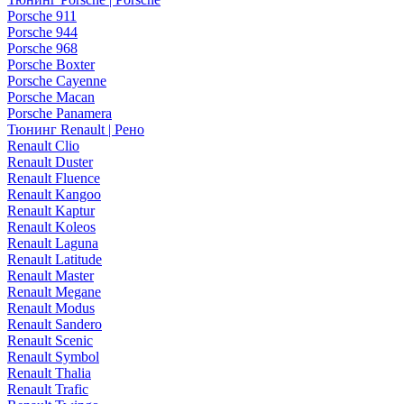
Porsche 911
Porsche 944
Porsche 968
Porsche Boxter
Porsche Cayenne
Porsche Macan
Porsche Panamera
Тюнинг Renault | Рено
Renault Clio
Renault Duster
Renault Fluence
Renault Kangoo
Renault Kaptur
Renault Koleos
Renault Laguna
Renault Latitude
Renault Master
Renault Megane
Renault Modus
Renault Sandero
Renault Scenic
Renault Symbol
Renault Thalia
Renault Trafic