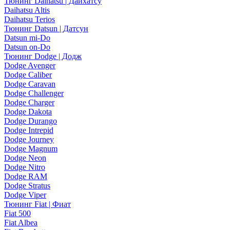
Тюнинг Daihatsu | Дайхатсу
Daihatsu Altis
Daihatsu Terios
Тюнинг Datsun | Датсун
Datsun mi-Do
Datsun on-Do
Тюнинг Dodge | Додж
Dodge Avenger
Dodge Caliber
Dodge Caravan
Dodge Challenger
Dodge Charger
Dodge Dakota
Dodge Durango
Dodge Intrepid
Dodge Journey
Dodge Magnum
Dodge Neon
Dodge Nitro
Dodge RAM
Dodge Stratus
Dodge Viper
Тюнинг Fiat | Фиат
Fiat 500
Fiat Albea