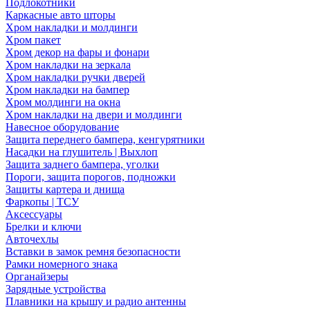
Подлокотники
Каркасные авто шторы
Хром накладки и молдинги
Хром пакет
Хром декор на фары и фонари
Хром накладки на зеркала
Хром накладки ручки дверей
Хром накладки на бампер
Хром молдинги на окна
Хром накладки на двери и молдинги
Навесное оборудование
Защита переднего бампера, кенгурятники
Насадки на глушитель | Выхлоп
Защита заднего бампера, уголки
Пороги, защита порогов, подножки
Защиты картера и днища
Фаркопы | ТСУ
Аксессуары
Брелки и ключи
Авточехлы
Вставки в замок ремня безопасности
Рамки номерного знака
Органайзеры
Зарядные устройства
Плавники на крышу и радио антенны