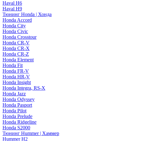
Haval H6
Haval H9
Тюнинг Honda | Хонда
Honda Accord
Honda City
Honda Civic
Honda Crosstour
Honda CR-V
Honda CR-X
Honda CR-Z
Honda Element
Honda Fit
Honda FR-V
Honda HR-V
Honda Insight
Honda Integra, RS-X
Honda Jazz
Honda Odyssey
Honda Pasport
Honda Pilot
Honda Prelude
Honda Ridgeline
Honda S2000
Тюнинг Hummer | Хаммер
Hummer H2