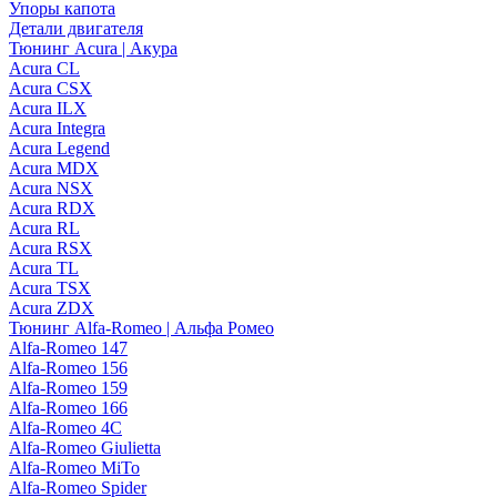
Упоры капота
Детали двигателя
Тюнинг Acura | Акура
Acura CL
Acura CSX
Acura ILX
Acura Integra
Acura Legend
Acura MDX
Acura NSX
Acura RDX
Acura RL
Acura RSX
Acura TL
Acura TSX
Acura ZDX
Тюнинг Alfa-Romeo | Альфа Ромео
Alfa-Romeo 147
Alfa-Romeo 156
Alfa-Romeo 159
Alfa-Romeo 166
Alfa-Romeo 4C
Alfa-Romeo Giulietta
Alfa-Romeo MiTo
Alfa-Romeo Spider