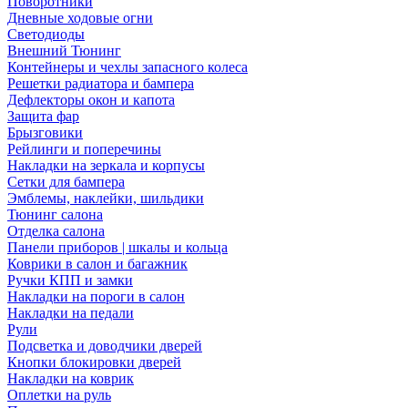
Поворотники
Дневные ходовые огни
Светодиоды
Внешний Тюнинг
Контейнеры и чехлы запасного колеса
Решетки радиатора и бампера
Дефлекторы окон и капота
Защита фар
Брызговики
Рейлинги и поперечины
Накладки на зеркала и корпусы
Сетки для бампера
Эмблемы, наклейки, шильдики
Тюнинг салона
Отделка салона
Панели приборов | шкалы и кольца
Коврики в салон и багажник
Ручки КПП и замки
Накладки на пороги в салон
Накладки на педали
Рули
Подсветка и доводчики дверей
Кнопки блокировки дверей
Накладки на коврик
Оплетки на руль