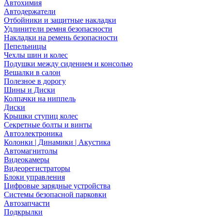
Автохимия
Автодержатели
Отбойники и защитные накладки
Удлинители ремня безопасности
Накладки на ремень безопасности
Пепельницы
Чехлы шин и колес
Подушки между сидением и консолью
Вешалки в салон
Полезное в дорогу
Шины и Диски
Колпачки на ниппель
Диски
Крышки ступиц колес
Секретные болты и винты
Автоэлектроника
Колонки | Динамики | Акустика
Автомагнитолы
Видеокамеры
Видеорегистраторы
Блоки управления
Цифровые зарядные устройства
Системы безопасной парковки
Автозапчасти
Подкрылки