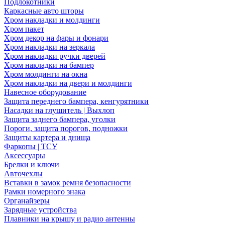
Подлокотники
Каркасные авто шторы
Хром накладки и молдинги
Хром пакет
Хром декор на фары и фонари
Хром накладки на зеркала
Хром накладки ручки дверей
Хром накладки на бампер
Хром молдинги на окна
Хром накладки на двери и молдинги
Навесное оборудование
Защита переднего бампера, кенгурятники
Насадки на глушитель | Выхлоп
Защита заднего бампера, уголки
Пороги, защита порогов, подножки
Защиты картера и днища
Фаркопы | ТСУ
Аксессуары
Брелки и ключи
Авточехлы
Вставки в замок ремня безопасности
Рамки номерного знака
Органайзеры
Зарядные устройства
Плавники на крышу и радио антенны