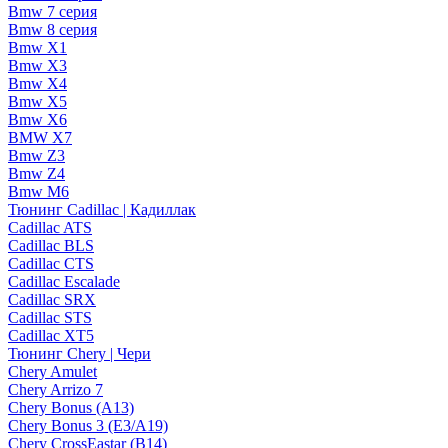
Bmw 7 серия
Bmw 8 серия
Bmw X1
Bmw X3
Bmw X4
Bmw X5
Bmw X6
BMW X7
Bmw Z3
Bmw Z4
Bmw М6
Тюнинг Cadillac | Кадиллак
Cadillac ATS
Cadillac BLS
Cadillac CTS
Cadillac Escalade
Cadillac SRX
Cadillac STS
Cadillac XT5
Тюнинг Chery | Чери
Chery Amulet
Chery Arrizo 7
Chery Bonus (A13)
Chery Bonus 3 (E3/A19)
Chery CrossEastar (B14)