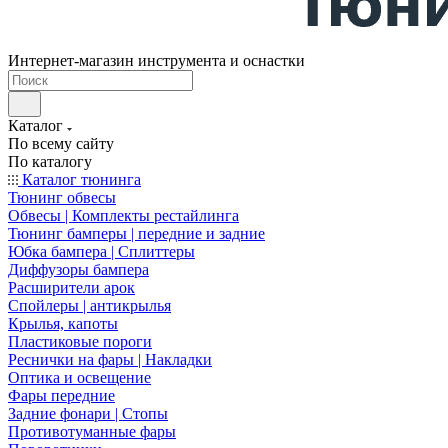
Интернет-магазин инструмента и оснастки
Каталог
По всему сайту
По каталогу
Каталог тюнинга
Тюнинг обвесы
Обвесы | Комплекты рестайлинга
Тюнинг бамперы | передние и задние
Юбка бампера | Сплиттеры
Диффузоры бампера
Расширители арок
Спойлеры | антикрылья
Крылья, капоты
Пластиковые пороги
Реснички на фары | Накладки
Оптика и освещение
Фары передние
Задние фонари | Стопы
Противотуманные фары