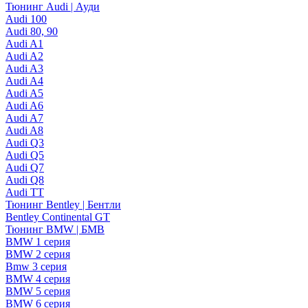
Тюнинг Audi | Ауди
Audi 100
Audi 80, 90
Audi A1
Audi A2
Audi A3
Audi A4
Audi A5
Audi A6
Audi A7
Audi A8
Audi Q3
Audi Q5
Audi Q7
Audi Q8
Audi TT
Тюнинг Bentley | Бентли
Bentley Continental GT
Тюнинг BMW | БМВ
BMW 1 серия
BMW 2 серия
Bmw 3 серия
BMW 4 серия
BMW 5 серия
BMW 6 серия