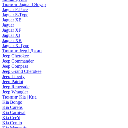
Тюнинг Jaguar | Ягуар
Jaguar F-Pace
Jaguar S-Type
Jaguar XE
Jaguar
Jaguar XF
Jaguar XJ
Jaguar XK
Jaguar X-Type
Тюнинг Jeep | Джип
Jeep Cherokee
Jeep Commander
Jeep Compass
Jeep Grand Cherokee
Jeep Liberty
Jeep Patriot
Jeep Renegade
Jeep Wrangler
Тюнинг Kia | Киа
Kia Bongo
Kia Carens
Kia Carnival
Kia Cee'd
Kia Cerato
Kia Magentis