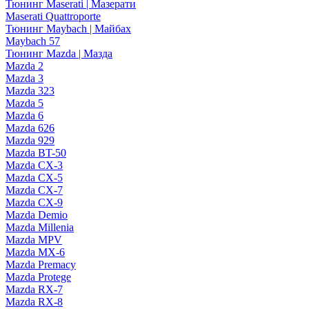
Тюнинг Maserati | Мазерати
Maserati Quattroporte
Тюнинг Maybach | Майбах
Maybach 57
Тюнинг Mazda | Мазда
Mazda 2
Mazda 3
Mazda 323
Mazda 5
Mazda 6
Mazda 626
Mazda 929
Mazda BT-50
Mazda CX-3
Mazda CX-5
Mazda CX-7
Mazda CX-9
Mazda Demio
Mazda Millenia
Mazda MPV
Mazda MX-6
Mazda Premacy
Mazda Protege
Mazda RX-7
Mazda RX-8