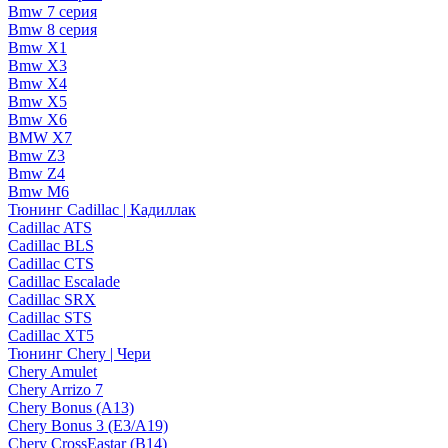
Bmw 7 серия
Bmw 8 серия
Bmw X1
Bmw X3
Bmw X4
Bmw X5
Bmw X6
BMW X7
Bmw Z3
Bmw Z4
Bmw М6
Тюнинг Cadillac | Кадиллак
Cadillac ATS
Cadillac BLS
Cadillac CTS
Cadillac Escalade
Cadillac SRX
Cadillac STS
Cadillac XT5
Тюнинг Chery | Чери
Chery Amulet
Chery Arrizo 7
Chery Bonus (A13)
Chery Bonus 3 (E3/A19)
Chery CrossEastar (B14)