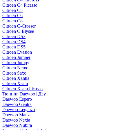
Citroen C4 Picasso
Citroen C5
Citroen C6
Citroen C8
Citroen C-Crosser
Citroen C-Elysee
Citroen DS3
Citroen DS4
Citroen DS5
Citroen Evasion
Citroen Jumper
Citroen Jumpy
Citroen Nemo
Citroen Saxo
Citroen Xantia
Citroen Xsara
Citroen Xsara Picasso
Тюнинг Daewoo | Дэу
Daewoo Espero
Daewoo Gentra
Daewoo Leganza
Daewoo Matiz
Daewoo Nexia
Daewoo Nubira