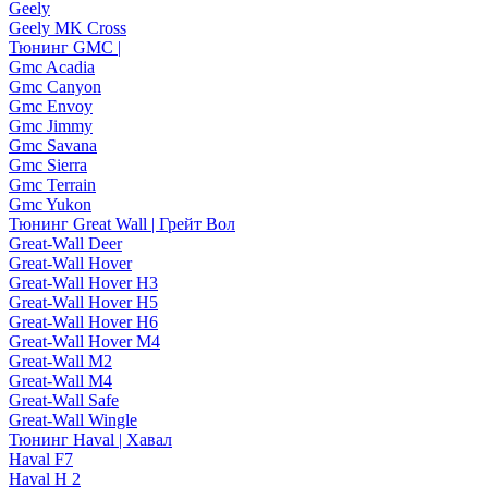
Geely
Geely MK Cross
Тюнинг GMC |
Gmc Acadia
Gmc Canyon
Gmc Envoy
Gmc Jimmy
Gmc Savana
Gmc Sierra
Gmc Terrain
Gmc Yukon
Тюнинг Great Wall | Грейт Вол
Great-Wall Deer
Great-Wall Hover
Great-Wall Hover H3
Great-Wall Hover H5
Great-Wall Hover H6
Great-Wall Hover M4
Great-Wall M2
Great-Wall M4
Great-Wall Safe
Great-Wall Wingle
Тюнинг Haval | Хавал
Haval F7
Haval H 2