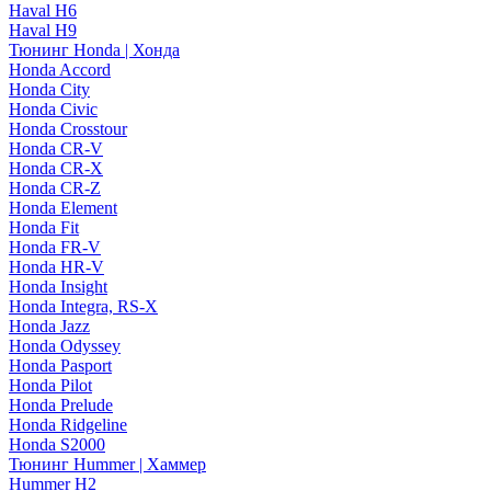
Haval H6
Haval H9
Тюнинг Honda | Хонда
Honda Accord
Honda City
Honda Civic
Honda Crosstour
Honda CR-V
Honda CR-X
Honda CR-Z
Honda Element
Honda Fit
Honda FR-V
Honda HR-V
Honda Insight
Honda Integra, RS-X
Honda Jazz
Honda Odyssey
Honda Pasport
Honda Pilot
Honda Prelude
Honda Ridgeline
Honda S2000
Тюнинг Hummer | Хаммер
Hummer H2