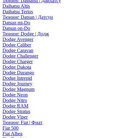
Тюнинг Daihatsu | Дайхатсу
Daihatsu Altis
Daihatsu Terios
Тюнинг Datsun | Датсун
Datsun mi-Do
Datsun on-Do
Тюнинг Dodge | Додж
Dodge Avenger
Dodge Caliber
Dodge Caravan
Dodge Challenger
Dodge Charger
Dodge Dakota
Dodge Durango
Dodge Intrepid
Dodge Journey
Dodge Magnum
Dodge Neon
Dodge Nitro
Dodge RAM
Dodge Stratus
Dodge Viper
Тюнинг Fiat | Фиат
Fiat 500
Fiat Albea