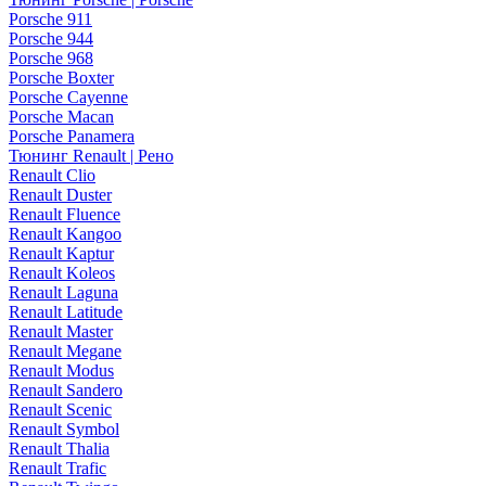
Porsche 911
Porsche 944
Porsche 968
Porsche Boxter
Porsche Cayenne
Porsche Macan
Porsche Panamera
Тюнинг Renault | Рено
Renault Clio
Renault Duster
Renault Fluence
Renault Kangoo
Renault Kaptur
Renault Koleos
Renault Laguna
Renault Latitude
Renault Master
Renault Megane
Renault Modus
Renault Sandero
Renault Scenic
Renault Symbol
Renault Thalia
Renault Trafic