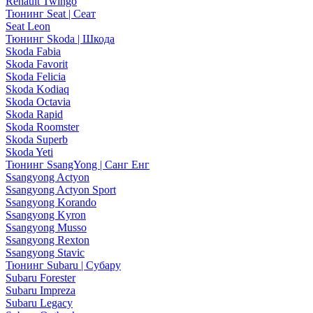
Renault Twingo
Тюнинг Seat | Сеат
Seat Leon
Тюнинг Skoda | Шкода
Skoda Fabia
Skoda Favorit
Skoda Felicia
Skoda Kodiaq
Skoda Octavia
Skoda Rapid
Skoda Roomster
Skoda Superb
Skoda Yeti
Тюнинг SsangYong | Санг Енг
Ssangyong Actyon
Ssangyong Actyon Sport
Ssangyong Korando
Ssangyong Kyron
Ssangyong Musso
Ssangyong Rexton
Ssangyong Stavic
Тюнинг Subaru | Субару
Subaru Forester
Subaru Impreza
Subaru Legacy