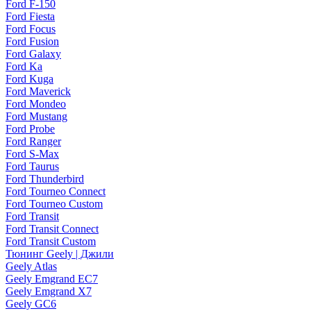
Ford F-150
Ford Fiesta
Ford Focus
Ford Fusion
Ford Galaxy
Ford Ka
Ford Kuga
Ford Maverick
Ford Mondeo
Ford Mustang
Ford Probe
Ford Ranger
Ford S-Max
Ford Taurus
Ford Thunderbird
Ford Tourneo Connect
Ford Tourneo Custom
Ford Transit
Ford Transit Connect
Ford Transit Custom
Тюнинг Geely | Джили
Geely Atlas
Geely Emgrand EC7
Geely Emgrand X7
Geely GC6