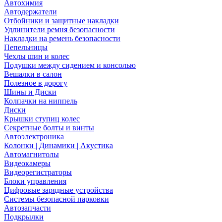
Автохимия
Автодержатели
Отбойники и защитные накладки
Удлинители ремня безопасности
Накладки на ремень безопасности
Пепельницы
Чехлы шин и колес
Подушки между сидением и консолью
Вешалки в салон
Полезное в дорогу
Шины и Диски
Колпачки на ниппель
Диски
Крышки ступиц колес
Секретные болты и винты
Автоэлектроника
Колонки | Динамики | Акустика
Автомагнитолы
Видеокамеры
Видеорегистраторы
Блоки управления
Цифровые зарядные устройства
Системы безопасной парковки
Автозапчасти
Подкрылки