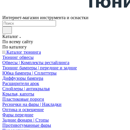
Интернет-магазин инструмента и оснастки
Каталог
По всему сайту
По каталогу
Каталог тюнинга
Тюнинг обвесы
Обвесы | Комплекты рестайлинга
Тюнинг бамперы | передние и задние
Юбка бампера | Сплиттеры
Диффузоры бампера
Расширители арок
Спойлеры | антикрылья
Крылья, капоты
Пластиковые пороги
Реснички на фары | Накладки
Оптика и освещение
Фары передние
Задние фонари | Стопы
Противотуманные фары