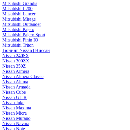
Mitsubishi Grandis
Mitsubishi L200
Mitsubishi Lancer
Mitsubishi Mirage
Mitsubishi Outlander
Mitsubishi Pajero
Mitsubishi Pajero Sport
Mitsubishi Pinin IO
Mitsubishi Triton
Тюнинг Nissan | Ниссан
Nissan 240SX
Nissan 300ZX
Nissan 350Z
Nissan Almera
Nissan Almera Classic
Nissan Altima
Nissan Armada
Nissan Cube
Nissan GT-R
Nissan Juke
Nissan Maxima
Nissan Micra
Nissan Murano
Nissan Navara
Nissan Note