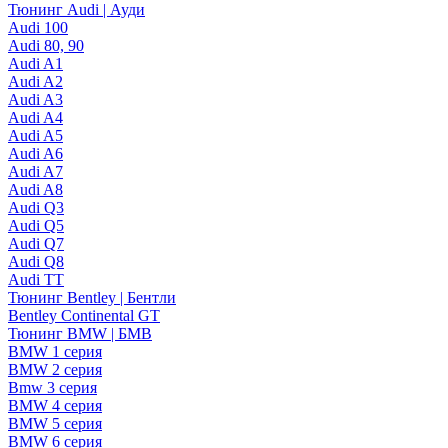
Тюнинг Audi | Ауди
Audi 100
Audi 80, 90
Audi A1
Audi A2
Audi A3
Audi A4
Audi A5
Audi A6
Audi A7
Audi A8
Audi Q3
Audi Q5
Audi Q7
Audi Q8
Audi TT
Тюнинг Bentley | Бентли
Bentley Continental GT
Тюнинг BMW | БМВ
BMW 1 серия
BMW 2 серия
Bmw 3 серия
BMW 4 серия
BMW 5 серия
BMW 6 серия