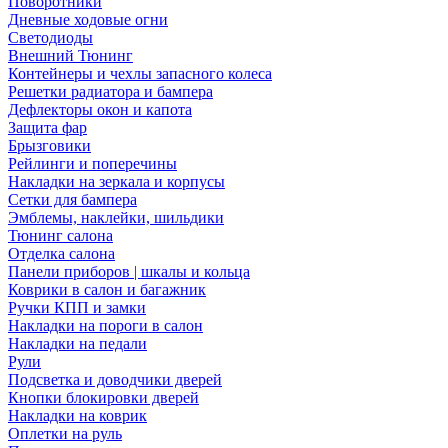
Поворотники
Дневные ходовые огни
Светодиоды
Внешний Тюнинг
Контейнеры и чехлы запасного колеса
Решетки радиатора и бампера
Дефлекторы окон и капота
Защита фар
Брызговики
Рейлинги и поперечины
Накладки на зеркала и корпусы
Сетки для бампера
Эмблемы, наклейки, шильдики
Тюнинг салона
Отделка салона
Панели приборов | шкалы и кольца
Коврики в салон и багажник
Ручки КПП и замки
Накладки на пороги в салон
Накладки на педали
Рули
Подсветка и доводчики дверей
Кнопки блокировки дверей
Накладки на коврик
Оплетки на руль