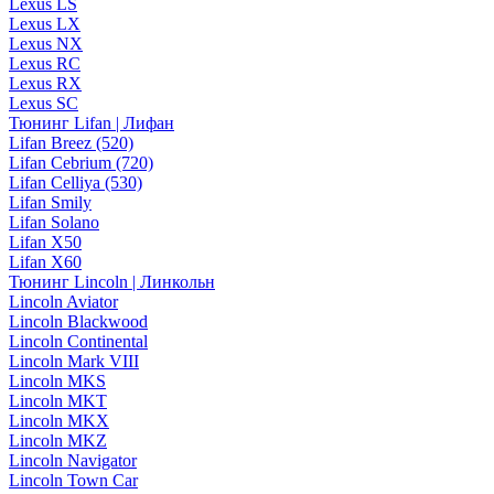
Lexus LS
Lexus LX
Lexus NX
Lexus RC
Lexus RX
Lexus SC
Тюнинг Lifan | Лифан
Lifan Breez (520)
Lifan Cebrium (720)
Lifan Celliya (530)
Lifan Smily
Lifan Solano
Lifan X50
Lifan X60
Тюнинг Lincoln | Линкольн
Lincoln Aviator
Lincoln Blackwood
Lincoln Continental
Lincoln Mark VIII
Lincoln MKS
Lincoln MKT
Lincoln MKX
Lincoln MKZ
Lincoln Navigator
Lincoln Town Car