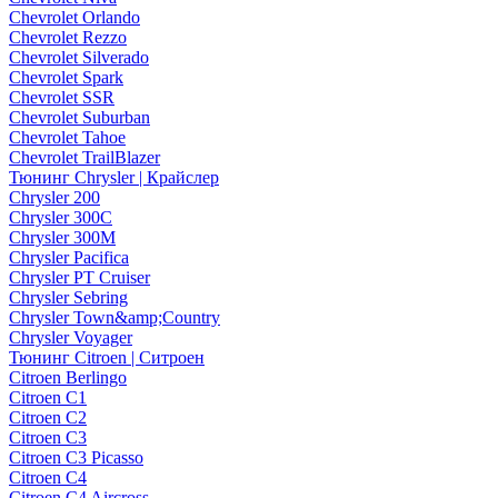
Chevrolet Orlando
Chevrolet Rezzo
Chevrolet Silverado
Chevrolet Spark
Chevrolet SSR
Chevrolet Suburban
Chevrolet Tahoe
Chevrolet TrailBlazer
Тюнинг Chrysler | Крайслер
Chrysler 200
Chrysler 300C
Chrysler 300M
Chrysler Pacifica
Chrysler PT Cruiser
Chrysler Sebring
Chrysler Town&amp;Country
Chrysler Voyager
Тюнинг Citroen | Ситроен
Citroen Berlingo
Citroen C1
Citroen C2
Citroen C3
Citroen C3 Picasso
Citroen C4
Citroen C4 Aircross