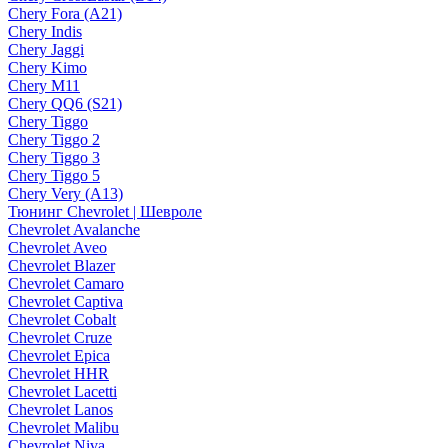
Chery Fora (A21)
Chery Indis
Chery Jaggi
Chery Kimo
Chery M11
Chery QQ6 (S21)
Chery Tiggo
Chery Tiggo 2
Chery Tiggo 3
Chery Tiggo 5
Chery Very (A13)
Тюнинг Chevrolet | Шевроле
Chevrolet Avalanche
Chevrolet Aveo
Chevrolet Blazer
Chevrolet Camaro
Chevrolet Captiva
Chevrolet Cobalt
Chevrolet Cruze
Chevrolet Epica
Chevrolet HHR
Chevrolet Lacetti
Chevrolet Lanos
Chevrolet Malibu
Chevrolet Niva