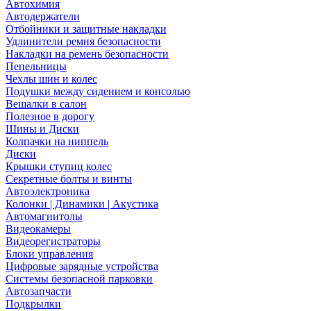
Автохимия
Автодержатели
Отбойники и защитные накладки
Удлинители ремня безопасности
Накладки на ремень безопасности
Пепельницы
Чехлы шин и колес
Подушки между сидением и консолью
Вешалки в салон
Полезное в дорогу
Шины и Диски
Колпачки на ниппель
Диски
Крышки ступиц колес
Секретные болты и винты
Автоэлектроника
Колонки | Динамики | Акустика
Автомагнитолы
Видеокамеры
Видеорегистраторы
Блоки управления
Цифровые зарядные устройства
Системы безопасной парковки
Автозапчасти
Подкрылки