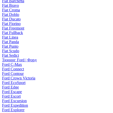
Fiat Barchetta
Fiat Bravo
Fiat Croma
Fiat Doblo
Fiat Ducato
Fiat Fiorino
Fiat Freemont
Fiat Fullback
Fiat Linea
Fiat Panda
Fiat Punto
Fiat Scudo
Fiat Sedici
Тюнинг Ford | Форд
Ford C-Max
Ford Connect
Ford Contour
Ford Crown Victoria
Ford EcoSport
Ford Edge
Ford Escape
Ford Escort
Ford Excursion
Ford Expedition
Ford Explorer