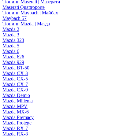
Тюнинг Maserati | Мазерати
Maserati Quattroporte
Тюнинг Maybach | Майбах
Maybach 57
Тюнинг Mazda | Мазда
Mazda 2
Mazda 3
Mazda 323
Mazda 5
Mazda 6
Mazda 626
Mazda 929
Mazda BT-50
Mazda CX-3
Mazda CX-5
Mazda CX-7
Mazda CX-9
Mazda Demio
Mazda Millenia
Mazda MPV
Mazda MX-6
Mazda Premacy
Mazda Protege
Mazda RX-7
Mazda RX-8