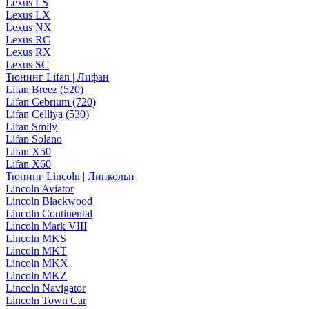
Lexus LS
Lexus LX
Lexus NX
Lexus RC
Lexus RX
Lexus SC
Тюнинг Lifan | Лифан
Lifan Breez (520)
Lifan Cebrium (720)
Lifan Celliya (530)
Lifan Smily
Lifan Solano
Lifan X50
Lifan X60
Тюнинг Lincoln | Линкольн
Lincoln Aviator
Lincoln Blackwood
Lincoln Continental
Lincoln Mark VIII
Lincoln MKS
Lincoln MKT
Lincoln MKX
Lincoln MKZ
Lincoln Navigator
Lincoln Town Car