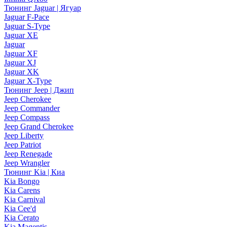
Тюнинг Jaguar | Ягуар
Jaguar F-Pace
Jaguar S-Type
Jaguar XE
Jaguar
Jaguar XF
Jaguar XJ
Jaguar XK
Jaguar X-Type
Тюнинг Jeep | Джип
Jeep Cherokee
Jeep Commander
Jeep Compass
Jeep Grand Cherokee
Jeep Liberty
Jeep Patriot
Jeep Renegade
Jeep Wrangler
Тюнинг Kia | Киа
Kia Bongo
Kia Carens
Kia Carnival
Kia Cee'd
Kia Cerato
Kia Magentis