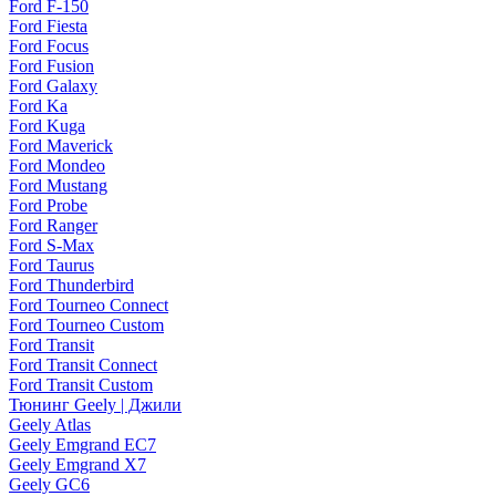
Ford F-150
Ford Fiesta
Ford Focus
Ford Fusion
Ford Galaxy
Ford Ka
Ford Kuga
Ford Maverick
Ford Mondeo
Ford Mustang
Ford Probe
Ford Ranger
Ford S-Max
Ford Taurus
Ford Thunderbird
Ford Tourneo Connect
Ford Tourneo Custom
Ford Transit
Ford Transit Connect
Ford Transit Custom
Тюнинг Geely | Джили
Geely Atlas
Geely Emgrand EC7
Geely Emgrand X7
Geely GC6