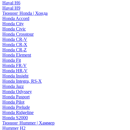
Haval H6
Haval H9
Тюнинг Honda | Хонда
Honda Accord
Honda City
Honda Civic
Honda Crosstour
Honda CR-V
Honda CR-X
Honda CR-Z
Honda Element
Honda Fit
Honda FR-V
Honda HR-V
Honda Insight
Honda Integra, RS-X
Honda Jazz
Honda Odyssey
Honda Pasport
Honda Pilot
Honda Prelude
Honda Ridgeline
Honda S2000
Тюнинг Hummer | Хаммер
Hummer H2