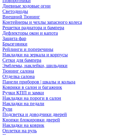
Поворотники
Дневные ходовые огни
Светодиоды
Внешний Тюнинг
Контейнеры и чехлы запасного колеса
Решетки радиатора и бампера
Дефлекторы окон и капота
Защита фар
Брызговики
Рейлинги и поперечины
Накладки на зеркала и корпусы
Сетки для бампера
Эмблемы, наклейки, шильдики
Тюнинг салона
Отделка салона
Панели приборов | шкалы и кольца
Коврики в салон и багажник
Ручки КПП и замки
Накладки на пороги в салон
Накладки на педали
Рули
Подсветка и доводчики дверей
Кнопки блокировки дверей
Накладки на коврик
Оплетки на руль