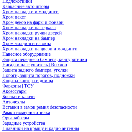
Подлокотники
Каркасные авто шторы
Хром накладки и молдинги
Хром пакет
Хром декор на фары и фонари
Хром накладки на зеркала
Хром накладки ручки дверей
Хром накладки на бампер
Хром молдинги на окна
Хром накладки на двери и молдинги
Навесное оборудование
Защита переднего бампера, кенгурятники
Насадки на глушитель | Выхлоп
Защита заднего бампера, уголки
Пороги, защита порогов, подножки
Защиты картера и днища
Фаркопы | ТСУ
Аксессуары
Брелки и ключи
Авточехлы
Вставки в замок ремня безопасности
Рамки номерного знака
Органайзеры
Зарядные устройства
Плавники на крышу и радио антенны