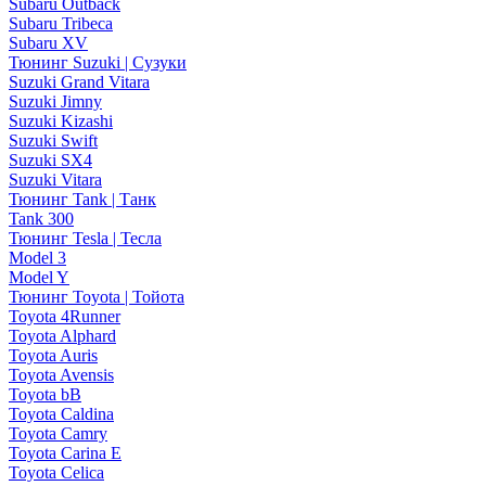
Subaru Outback
Subaru Tribeca
Subaru XV
Тюнинг Suzuki | Сузуки
Suzuki Grand Vitara
Suzuki Jimny
Suzuki Kizashi
Suzuki Swift
Suzuki SX4
Suzuki Vitara
Тюнинг Tank | Танк
Tank 300
Тюнинг Tesla | Тесла
Model 3
Model Y
Тюнинг Toyota | Тойота
Toyota 4Runner
Toyota Alphard
Toyota Auris
Toyota Avensis
Toyota bB
Toyota Caldina
Toyota Camry
Toyota Carina E
Toyota Celica