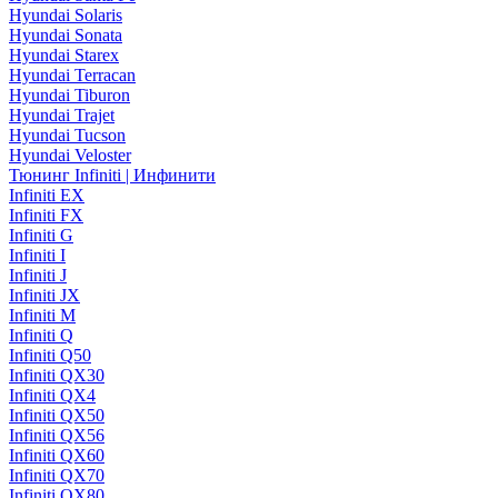
Hyundai Solaris
Hyundai Sonata
Hyundai Starex
Hyundai Terracan
Hyundai Tiburon
Hyundai Trajet
Hyundai Tucson
Hyundai Veloster
Тюнинг Infiniti | Инфинити
Infiniti EX
Infiniti FX
Infiniti G
Infiniti I
Infiniti J
Infiniti JX
Infiniti M
Infiniti Q
Infiniti Q50
Infiniti QX30
Infiniti QX4
Infiniti QX50
Infiniti QX56
Infiniti QX60
Infiniti QX70
Infiniti QX80