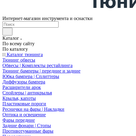
Интернет-магазин инструмента и оснастки
Каталог
По всему сайту
По каталогу
Каталог тюнинга
Тюнинг обвесы
Обвесы | Комплекты рестайлинга
Тюнинг бамперы | передние и задние
Юбка бампера | Сплиттеры
Диффузоры бампера
Расширители арок
Спойлеры | антикрылья
Крылья, капоты
Пластиковые пороги
Реснички на фары | Накладки
Оптика и освещение
Фары передние
Задние фонари | Стопы
Противотуманные фары