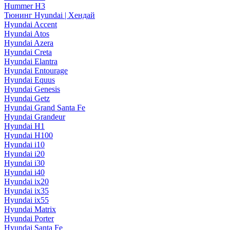
Hummer H3
Тюнинг Hyundai | Хендай
Hyundai Accent
Hyundai Atos
Hyundai Azera
Hyundai Creta
Hyundai Elantra
Hyundai Entourage
Hyundai Equus
Hyundai Genesis
Hyundai Getz
Hyundai Grand Santa Fe
Hyundai Grandeur
Hyundai H1
Hyundai H100
Hyundai i10
Hyundai i20
Hyundai i30
Hyundai i40
Hyundai ix20
Hyundai ix35
Hyundai ix55
Hyundai Matrix
Hyundai Porter
Hyundai Santa Fe