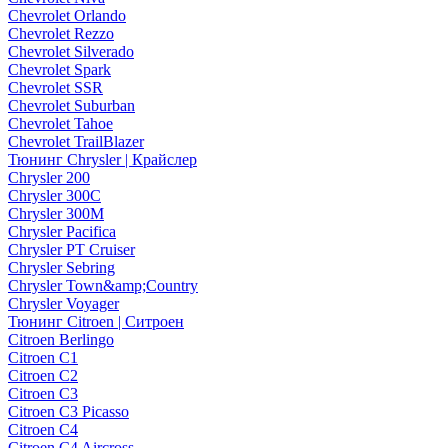
Chevrolet Orlando
Chevrolet Rezzo
Chevrolet Silverado
Chevrolet Spark
Chevrolet SSR
Chevrolet Suburban
Chevrolet Tahoe
Chevrolet TrailBlazer
Тюнинг Chrysler | Крайслер
Chrysler 200
Chrysler 300C
Chrysler 300M
Chrysler Pacifica
Chrysler PT Cruiser
Chrysler Sebring
Chrysler Town&amp;Country
Chrysler Voyager
Тюнинг Citroen | Ситроен
Citroen Berlingo
Citroen C1
Citroen C2
Citroen C3
Citroen C3 Picasso
Citroen C4
Citroen C4 Aircross