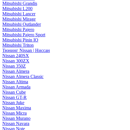
Mitsubishi Grandis
Mitsubishi L200
Mitsubishi Lancer
Mitsubishi Mirage
Mitsubishi Outlander
Mitsubishi Pajero
Mitsubishi Pajero Sport
Mitsubishi Pinin IO
Mitsubishi Triton
Тюнинг Nissan | Ниссан
Nissan 240SX
Nissan 300ZX
Nissan 350Z
Nissan Almera
Nissan Almera Classic
Nissan Altima
Nissan Armada
Nissan Cube
Nissan GT-R
Nissan Juke
Nissan Maxima
Nissan Micra
Nissan Murano
Nissan Navara
Nissan Note