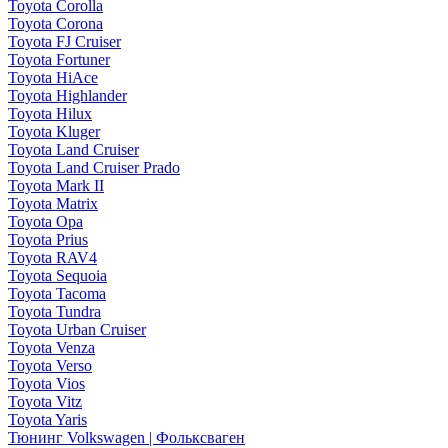
Toyota Corolla
Toyota Corona
Toyota FJ Cruiser
Toyota Fortuner
Toyota HiAce
Toyota Highlander
Toyota Hilux
Toyota Kluger
Toyota Land Cruiser
Toyota Land Cruiser Prado
Toyota Mark II
Toyota Matrix
Toyota Opa
Toyota Prius
Toyota RAV4
Toyota Sequoia
Toyota Tacoma
Toyota Tundra
Toyota Urban Cruiser
Toyota Venza
Toyota Verso
Toyota Vios
Toyota Vitz
Toyota Yaris
Тюнинг Volkswagen | Фольксваген