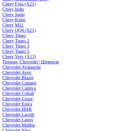
Chery Fora (A21)
Chery Indis
Chery Jaggi
Chery Kimo
Chery M11
Chery QQ6 (S21)
Chery Tiggo
Chery Tiggo 2
Chery Tiggo 3
Chery Tiggo 5
Chery Very (A13)
Тюнинг Chevrolet | Шевроле
Chevrolet Avalanche
Chevrolet Aveo
Chevrolet Blazer
Chevrolet Camaro
Chevrolet Captiva
Chevrolet Cobalt
Chevrolet Cruze
Chevrolet Epica
Chevrolet HHR
Chevrolet Lacetti
Chevrolet Lanos
Chevrolet Malibu
Chevrolet Niva