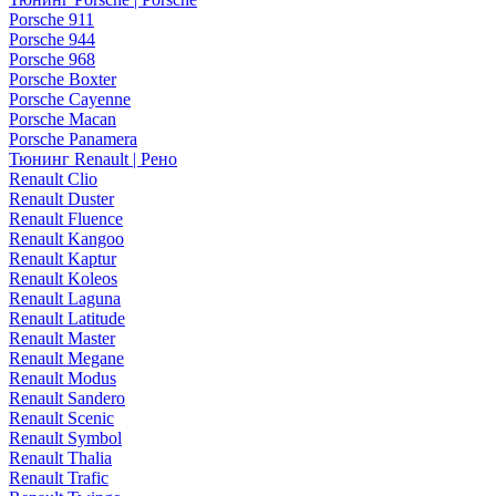
Porsche 911
Porsche 944
Porsche 968
Porsche Boxter
Porsche Cayenne
Porsche Macan
Porsche Panamera
Тюнинг Renault | Рено
Renault Clio
Renault Duster
Renault Fluence
Renault Kangoo
Renault Kaptur
Renault Koleos
Renault Laguna
Renault Latitude
Renault Master
Renault Megane
Renault Modus
Renault Sandero
Renault Scenic
Renault Symbol
Renault Thalia
Renault Trafic