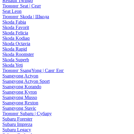
Renault Twingo
Тюнинг Seat | Сеат
Seat Leon
Тюнинг Skoda | Шкода
Skoda Fabia
Skoda Favorit
Skoda Felicia
Skoda Kodiaq
Skoda Octavia
Skoda Rapid
Skoda Roomster
Skoda Superb
Skoda Yeti
Тюнинг SsangYong | Санг Енг
Ssangyong Actyon
Ssangyong Actyon Sport
Ssangyong Korando
Ssangyong Kyron
Ssangyong Musso
Ssangyong Rexton
Ssangyong Stavic
Тюнинг Subaru | Субару
Subaru Forester
Subaru Impreza
Subaru Legacy