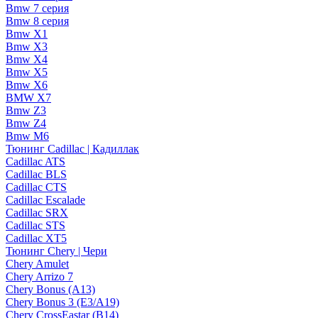
Bmw 7 серия
Bmw 8 серия
Bmw X1
Bmw X3
Bmw X4
Bmw X5
Bmw X6
BMW X7
Bmw Z3
Bmw Z4
Bmw М6
Тюнинг Cadillac | Кадиллак
Cadillac ATS
Cadillac BLS
Cadillac CTS
Cadillac Escalade
Cadillac SRX
Cadillac STS
Cadillac XT5
Тюнинг Chery | Чери
Chery Amulet
Chery Arrizo 7
Chery Bonus (A13)
Chery Bonus 3 (E3/A19)
Chery CrossEastar (B14)