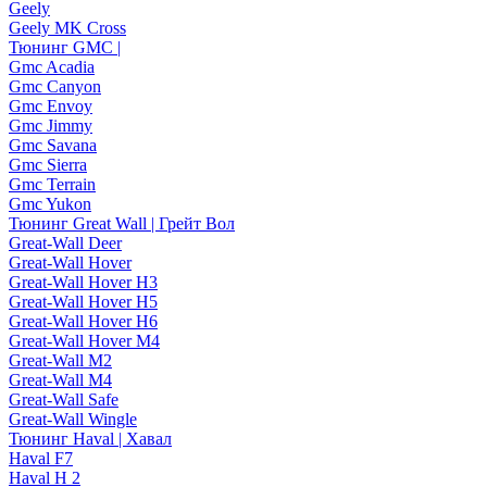
Geely
Geely MK Cross
Тюнинг GMC |
Gmc Acadia
Gmc Canyon
Gmc Envoy
Gmc Jimmy
Gmc Savana
Gmc Sierra
Gmc Terrain
Gmc Yukon
Тюнинг Great Wall | Грейт Вол
Great-Wall Deer
Great-Wall Hover
Great-Wall Hover H3
Great-Wall Hover H5
Great-Wall Hover H6
Great-Wall Hover M4
Great-Wall M2
Great-Wall M4
Great-Wall Safe
Great-Wall Wingle
Тюнинг Haval | Хавал
Haval F7
Haval H 2