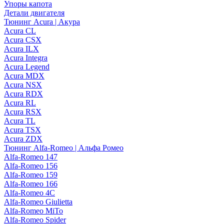
Упоры капота
Детали двигателя
Тюнинг Acura | Акура
Acura CL
Acura CSX
Acura ILX
Acura Integra
Acura Legend
Acura MDX
Acura NSX
Acura RDX
Acura RL
Acura RSX
Acura TL
Acura TSX
Acura ZDX
Тюнинг Alfa-Romeo | Альфа Ромео
Alfa-Romeo 147
Alfa-Romeo 156
Alfa-Romeo 159
Alfa-Romeo 166
Alfa-Romeo 4C
Alfa-Romeo Giulietta
Alfa-Romeo MiTo
Alfa-Romeo Spider