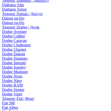
Тюнинг Daihatsu | Дайхатсу
Daihatsu Altis
Daihatsu Terios
Тюнинг Datsun | Датсун
Datsun mi-Do
Datsun on-Do
Тюнинг Dodge | Додж
Dodge Avenger
Dodge Caliber
Dodge Caravan
Dodge Challenger
Dodge Charger
Dodge Dakota
Dodge Durango
Dodge Intrepid
Dodge Journey
Dodge Magnum
Dodge Neon
Dodge Nitro
Dodge RAM
Dodge Stratus
Dodge Viper
Тюнинг Fiat | Фиат
Fiat 500
Fiat Albea