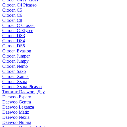
Citroen C4 Picasso
Citroen C5
Citroen C6
Citroen C8
Citroen C-Crosser
Citroen C-Elysee
Citroen DS3
Citroen DS4
Citroen DS5
Citroen Evasion
Citroen Jumper
Citroen Jumpy
Citroen Nemo
Citroen Saxo
Citroen Xantia
Citroen Xsara
Citroen Xsara Picasso
Тюнинг Daewoo | Дэу
Daewoo Espero
Daewoo Gentra
Daewoo Leganza
Daewoo Matiz
Daewoo Nexia
Daewoo Nubira