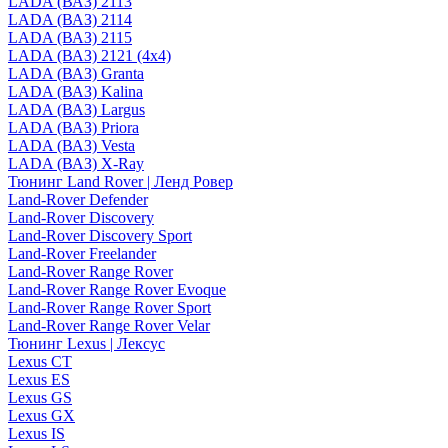
LADA (ВАЗ) 2113
LADA (ВАЗ) 2114
LADA (ВАЗ) 2115
LADA (ВАЗ) 2121 (4x4)
LADA (ВАЗ) Granta
LADA (ВАЗ) Kalina
LADA (ВАЗ) Largus
LADA (ВАЗ) Priora
LADA (ВАЗ) Vesta
LADA (ВАЗ) X-Ray
Тюнинг Land Rover | Ленд Ровер
Land-Rover Defender
Land-Rover Discovery
Land-Rover Discovery Sport
Land-Rover Freelander
Land-Rover Range Rover
Land-Rover Range Rover Evoque
Land-Rover Range Rover Sport
Land-Rover Range Rover Velar
Тюнинг Lexus | Лексус
Lexus CT
Lexus ES
Lexus GS
Lexus GX
Lexus IS