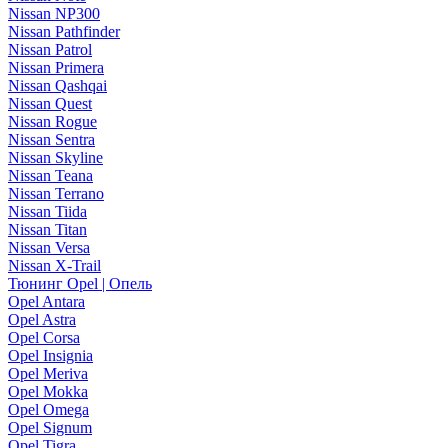
Nissan NP300
Nissan Pathfinder
Nissan Patrol
Nissan Primera
Nissan Qashqai
Nissan Quest
Nissan Rogue
Nissan Sentra
Nissan Skyline
Nissan Teana
Nissan Terrano
Nissan Tiida
Nissan Titan
Nissan Versa
Nissan X-Trail
Тюнинг Opel | Опель
Opel Antara
Opel Astra
Opel Corsa
Opel Insignia
Opel Meriva
Opel Mokka
Opel Omega
Opel Signum
Opel Tigra