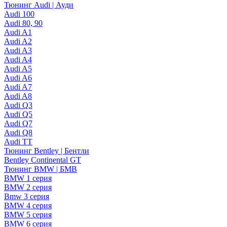
Тюнинг Audi | Ауди
Audi 100
Audi 80, 90
Audi A1
Audi A2
Audi A3
Audi A4
Audi A5
Audi A6
Audi A7
Audi A8
Audi Q3
Audi Q5
Audi Q7
Audi Q8
Audi TT
Тюнинг Bentley | Бентли
Bentley Continental GT
Тюнинг BMW | БМВ
BMW 1 серия
BMW 2 серия
Bmw 3 серия
BMW 4 серия
BMW 5 серия
BMW 6 серия