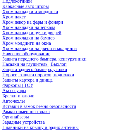
Подлокотники
Каркасные авто шторы
Хром накладки и молдинги
Хром пакет
Хром декор на фары и фонари
Хром накладки на зеркала
Хром накладки ручки дверей
Хром накладки на бампер
Хром молдинги на окна
Хром накладки на двери и молдинги
Навесное оборудование
Защита переднего бампера, кенгурятники
Насадки на глушитель | Выхлоп
Защита заднего бампера, уголки
Пороги, защита порогов, подножки
Защиты картера и днища
Фаркопы | ТСУ
Аксессуары
Брелки и ключи
Авточехлы
Вставки в замок ремня безопасности
Рамки номерного знака
Органайзеры
Зарядные устройства
Плавники на крышу и радио антенны