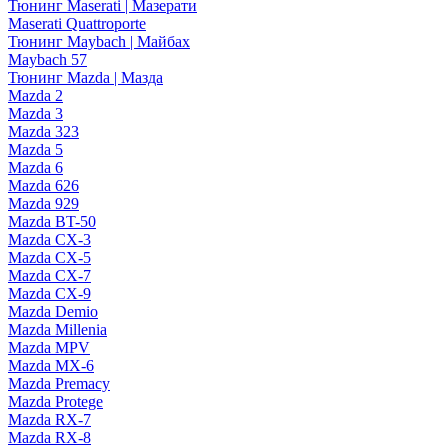
Тюнинг Maserati | Мазерати
Maserati Quattroporte
Тюнинг Maybach | Майбах
Maybach 57
Тюнинг Mazda | Мазда
Mazda 2
Mazda 3
Mazda 323
Mazda 5
Mazda 6
Mazda 626
Mazda 929
Mazda BT-50
Mazda CX-3
Mazda CX-5
Mazda CX-7
Mazda CX-9
Mazda Demio
Mazda Millenia
Mazda MPV
Mazda MX-6
Mazda Premacy
Mazda Protege
Mazda RX-7
Mazda RX-8