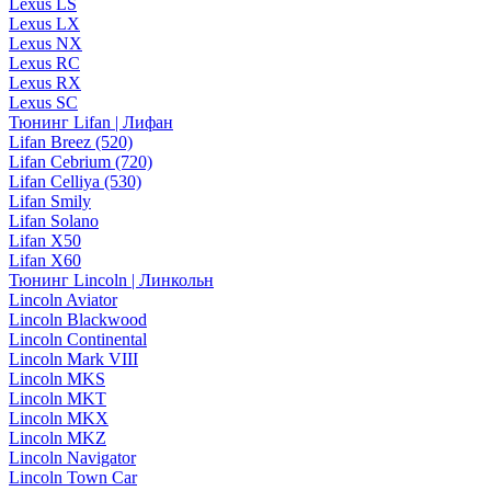
Lexus LS
Lexus LX
Lexus NX
Lexus RC
Lexus RX
Lexus SC
Тюнинг Lifan | Лифан
Lifan Breez (520)
Lifan Cebrium (720)
Lifan Celliya (530)
Lifan Smily
Lifan Solano
Lifan X50
Lifan X60
Тюнинг Lincoln | Линкольн
Lincoln Aviator
Lincoln Blackwood
Lincoln Continental
Lincoln Mark VIII
Lincoln MKS
Lincoln MKT
Lincoln MKX
Lincoln MKZ
Lincoln Navigator
Lincoln Town Car