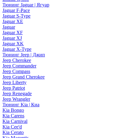
Тюнинг Jaguar | Ягуар
Jaguar F-Pace
Jaguar S-Type
Jaguar XE
Jaguar
Jaguar XF
Jaguar XJ
Jaguar XK
Jaguar X-Type
Тюнинг Jeep | Джип
Jeep Cherokee
Jeep Commander
Jeep Compass
Jeep Grand Cherokee
Jeep Liberty
Jeep Patriot
Jeep Renegade
Jeep Wrangler
Тюнинг Kia | Киа
Kia Bongo
Kia Carens
Kia Carnival
Kia Cee'd
Kia Cerato
Kia Magentis