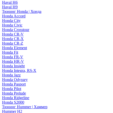
Haval H6
Haval H9
Тюнинг Honda | Хонда
Honda Accord
Honda City
Honda Civic
Honda Crosstour
Honda CR-V
Honda CR-X
Honda CR-Z
Honda Element
Honda Fit
Honda FR-V
Honda HR-V
Honda Insight
Honda Integra, RS-X
Honda Jazz
Honda Odyssey
Honda Pasport
Honda Pilot
Honda Prelude
Honda Ridgeline
Honda S2000
Тюнинг Hummer | Хаммер
Hummer H2