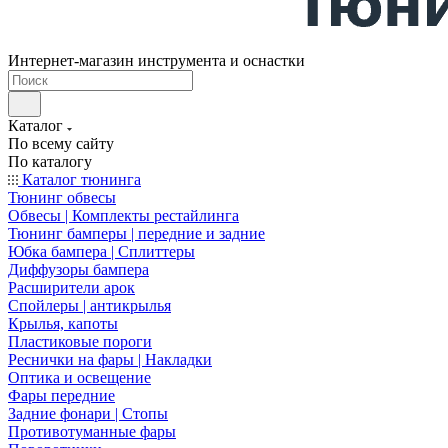
Интернет-магазин инструмента и оснастки
Каталог
По всему сайту
По каталогу
Каталог тюнинга
Тюнинг обвесы
Обвесы | Комплекты рестайлинга
Тюнинг бамперы | передние и задние
Юбка бампера | Сплиттеры
Диффузоры бампера
Расширители арок
Спойлеры | антикрылья
Крылья, капоты
Пластиковые пороги
Реснички на фары | Накладки
Оптика и освещение
Фары передние
Задние фонари | Стопы
Противотуманные фары