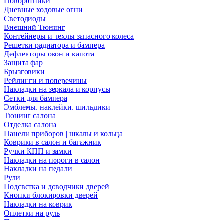
Поворотники
Дневные ходовые огни
Светодиоды
Внешний Тюнинг
Контейнеры и чехлы запасного колеса
Решетки радиатора и бампера
Дефлекторы окон и капота
Защита фар
Брызговики
Рейлинги и поперечины
Накладки на зеркала и корпусы
Сетки для бампера
Эмблемы, наклейки, шильдики
Тюнинг салона
Отделка салона
Панели приборов | шкалы и кольца
Коврики в салон и багажник
Ручки КПП и замки
Накладки на пороги в салон
Накладки на педали
Рули
Подсветка и доводчики дверей
Кнопки блокировки дверей
Накладки на коврик
Оплетки на руль