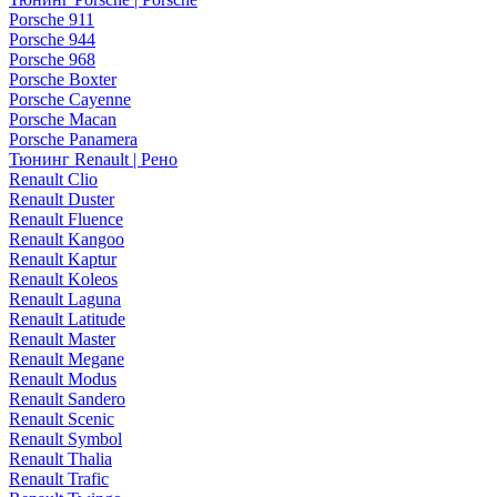
Porsche 911
Porsche 944
Porsche 968
Porsche Boxter
Porsche Cayenne
Porsche Macan
Porsche Panamera
Тюнинг Renault | Рено
Renault Clio
Renault Duster
Renault Fluence
Renault Kangoo
Renault Kaptur
Renault Koleos
Renault Laguna
Renault Latitude
Renault Master
Renault Megane
Renault Modus
Renault Sandero
Renault Scenic
Renault Symbol
Renault Thalia
Renault Trafic