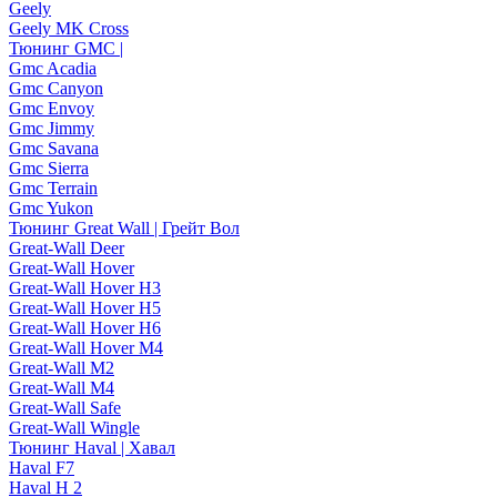
Geely
Geely MK Cross
Тюнинг GMC |
Gmc Acadia
Gmc Canyon
Gmc Envoy
Gmc Jimmy
Gmc Savana
Gmc Sierra
Gmc Terrain
Gmc Yukon
Тюнинг Great Wall | Грейт Вол
Great-Wall Deer
Great-Wall Hover
Great-Wall Hover H3
Great-Wall Hover H5
Great-Wall Hover H6
Great-Wall Hover M4
Great-Wall M2
Great-Wall M4
Great-Wall Safe
Great-Wall Wingle
Тюнинг Haval | Хавал
Haval F7
Haval H 2