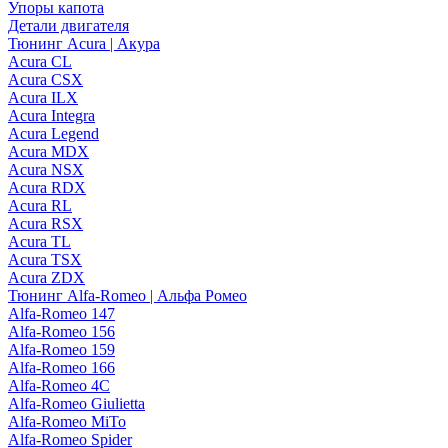
Упоры капота
Детали двигателя
Тюнинг Acura | Акура
Acura CL
Acura CSX
Acura ILX
Acura Integra
Acura Legend
Acura MDX
Acura NSX
Acura RDX
Acura RL
Acura RSX
Acura TL
Acura TSX
Acura ZDX
Тюнинг Alfa-Romeo | Альфа Ромео
Alfa-Romeo 147
Alfa-Romeo 156
Alfa-Romeo 159
Alfa-Romeo 166
Alfa-Romeo 4C
Alfa-Romeo Giulietta
Alfa-Romeo MiTo
Alfa-Romeo Spider