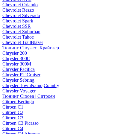
Chevrolet Orlando
Chevrolet Rezzo
Chevrolet Silverado
Chevrolet Spark
Chevrolet SSR
Chevrolet Suburban
Chevrolet Tahoe
Chevrolet TrailBlazer
Тюнинг Chrysler | Крайслер
Chrysler 200
Chrysler 300C
Chrysler 300M
Chrysler Pacifica
Chrysler PT Cruiser
Chrysler Sebring
Chrysler Town&amp;Country
Chrysler Voyager
Тюнинг Citroen | Ситроен
Citroen Berlingo
Citroen C1
Citroen C2
Citroen C3
Citroen C3 Picasso
Citroen C4
Citroen C4 Aircross