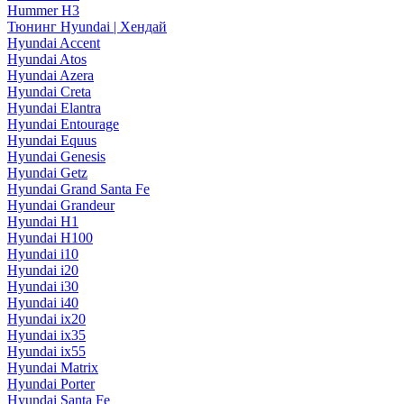
Hummer H3
Тюнинг Hyundai | Хендай
Hyundai Accent
Hyundai Atos
Hyundai Azera
Hyundai Creta
Hyundai Elantra
Hyundai Entourage
Hyundai Equus
Hyundai Genesis
Hyundai Getz
Hyundai Grand Santa Fe
Hyundai Grandeur
Hyundai H1
Hyundai H100
Hyundai i10
Hyundai i20
Hyundai i30
Hyundai i40
Hyundai ix20
Hyundai ix35
Hyundai ix55
Hyundai Matrix
Hyundai Porter
Hyundai Santa Fe