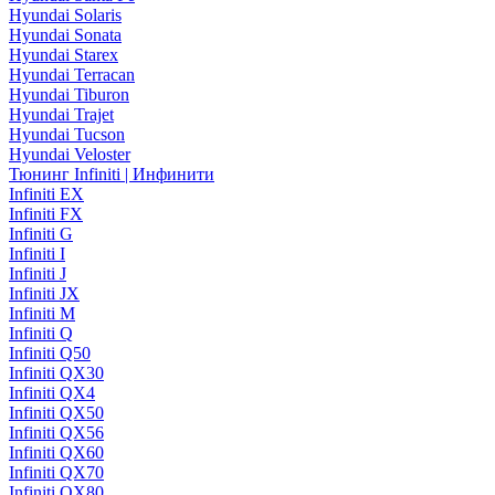
Hyundai Solaris
Hyundai Sonata
Hyundai Starex
Hyundai Terracan
Hyundai Tiburon
Hyundai Trajet
Hyundai Tucson
Hyundai Veloster
Тюнинг Infiniti | Инфинити
Infiniti EX
Infiniti FX
Infiniti G
Infiniti I
Infiniti J
Infiniti JX
Infiniti M
Infiniti Q
Infiniti Q50
Infiniti QX30
Infiniti QX4
Infiniti QX50
Infiniti QX56
Infiniti QX60
Infiniti QX70
Infiniti QX80