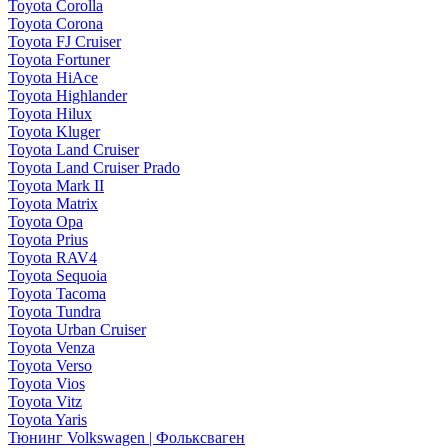
Toyota Corolla
Toyota Corona
Toyota FJ Cruiser
Toyota Fortuner
Toyota HiAce
Toyota Highlander
Toyota Hilux
Toyota Kluger
Toyota Land Cruiser
Toyota Land Cruiser Prado
Toyota Mark II
Toyota Matrix
Toyota Opa
Toyota Prius
Toyota RAV4
Toyota Sequoia
Toyota Tacoma
Toyota Tundra
Toyota Urban Cruiser
Toyota Venza
Toyota Verso
Toyota Vios
Toyota Vitz
Toyota Yaris
Тюнинг Volkswagen | Фольксваген