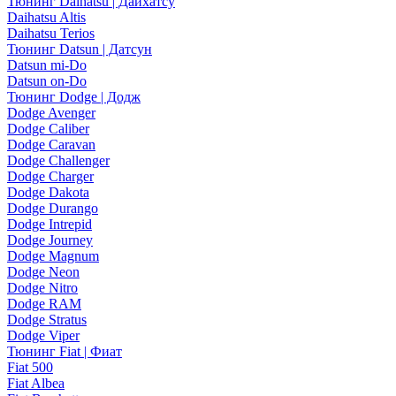
Тюнинг Daihatsu | Дайхатсу
Daihatsu Altis
Daihatsu Terios
Тюнинг Datsun | Датсун
Datsun mi-Do
Datsun on-Do
Тюнинг Dodge | Додж
Dodge Avenger
Dodge Caliber
Dodge Caravan
Dodge Challenger
Dodge Charger
Dodge Dakota
Dodge Durango
Dodge Intrepid
Dodge Journey
Dodge Magnum
Dodge Neon
Dodge Nitro
Dodge RAM
Dodge Stratus
Dodge Viper
Тюнинг Fiat | Фиат
Fiat 500
Fiat Albea