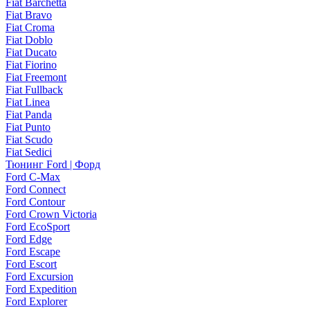
Fiat Barchetta
Fiat Bravo
Fiat Croma
Fiat Doblo
Fiat Ducato
Fiat Fiorino
Fiat Freemont
Fiat Fullback
Fiat Linea
Fiat Panda
Fiat Punto
Fiat Scudo
Fiat Sedici
Тюнинг Ford | Форд
Ford C-Max
Ford Connect
Ford Contour
Ford Crown Victoria
Ford EcoSport
Ford Edge
Ford Escape
Ford Escort
Ford Excursion
Ford Expedition
Ford Explorer