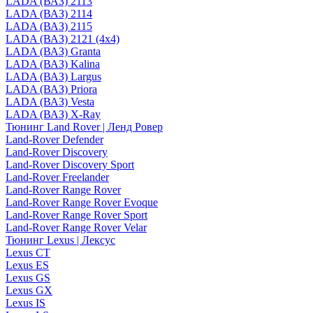
LADA (ВАЗ) 2113
LADA (ВАЗ) 2114
LADA (ВАЗ) 2115
LADA (ВАЗ) 2121 (4x4)
LADA (ВАЗ) Granta
LADA (ВАЗ) Kalina
LADA (ВАЗ) Largus
LADA (ВАЗ) Priora
LADA (ВАЗ) Vesta
LADA (ВАЗ) X-Ray
Тюнинг Land Rover | Ленд Ровер
Land-Rover Defender
Land-Rover Discovery
Land-Rover Discovery Sport
Land-Rover Freelander
Land-Rover Range Rover
Land-Rover Range Rover Evoque
Land-Rover Range Rover Sport
Land-Rover Range Rover Velar
Тюнинг Lexus | Лексус
Lexus CT
Lexus ES
Lexus GS
Lexus GX
Lexus IS