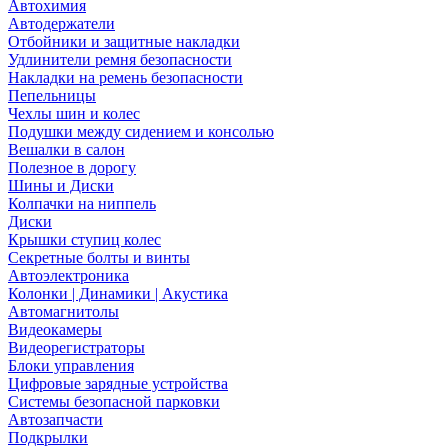
Автохимия
Автодержатели
Отбойники и защитные накладки
Удлинители ремня безопасности
Накладки на ремень безопасности
Пепельницы
Чехлы шин и колес
Подушки между сидением и консолью
Вешалки в салон
Полезное в дорогу
Шины и Диски
Колпачки на ниппель
Диски
Крышки ступиц колес
Секретные болты и винты
Автоэлектроника
Колонки | Динамики | Акустика
Автомагнитолы
Видеокамеры
Видеорегистраторы
Блоки управления
Цифровые зарядные устройства
Системы безопасной парковки
Автозапчасти
Подкрылки