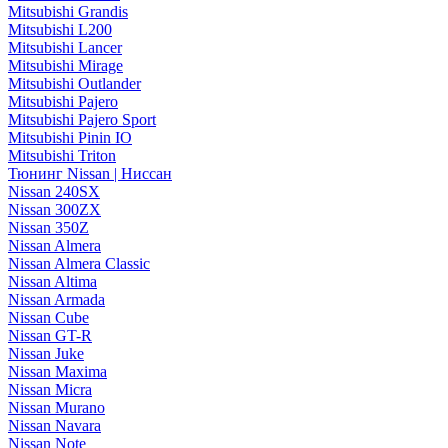
Mitsubishi Grandis
Mitsubishi L200
Mitsubishi Lancer
Mitsubishi Mirage
Mitsubishi Outlander
Mitsubishi Pajero
Mitsubishi Pajero Sport
Mitsubishi Pinin IO
Mitsubishi Triton
Тюнинг Nissan | Ниссан
Nissan 240SX
Nissan 300ZX
Nissan 350Z
Nissan Almera
Nissan Almera Classic
Nissan Altima
Nissan Armada
Nissan Cube
Nissan GT-R
Nissan Juke
Nissan Maxima
Nissan Micra
Nissan Murano
Nissan Navara
Nissan Note