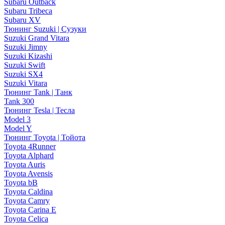
Subaru Outback
Subaru Tribeca
Subaru XV
Тюнинг Suzuki | Сузуки
Suzuki Grand Vitara
Suzuki Jimny
Suzuki Kizashi
Suzuki Swift
Suzuki SX4
Suzuki Vitara
Тюнинг Tank | Танк
Tank 300
Тюнинг Tesla | Тесла
Model 3
Model Y
Тюнинг Toyota | Тойота
Toyota 4Runner
Toyota Alphard
Toyota Auris
Toyota Avensis
Toyota bB
Toyota Caldina
Toyota Camry
Toyota Carina E
Toyota Celica