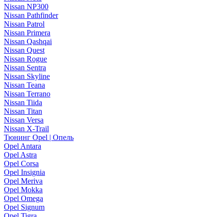
Nissan NP300
Nissan Pathfinder
Nissan Patrol
Nissan Primera
Nissan Qashqai
Nissan Quest
Nissan Rogue
Nissan Sentra
Nissan Skyline
Nissan Teana
Nissan Terrano
Nissan Tiida
Nissan Titan
Nissan Versa
Nissan X-Trail
Тюнинг Opel | Опель
Opel Antara
Opel Astra
Opel Corsa
Opel Insignia
Opel Meriva
Opel Mokka
Opel Omega
Opel Signum
Opel Tigra