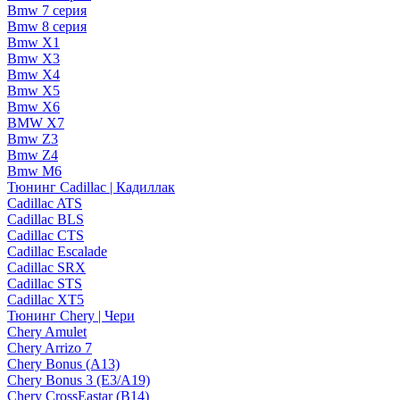
Bmw 7 серия
Bmw 8 серия
Bmw X1
Bmw X3
Bmw X4
Bmw X5
Bmw X6
BMW X7
Bmw Z3
Bmw Z4
Bmw М6
Тюнинг Cadillac | Кадиллак
Cadillac ATS
Cadillac BLS
Cadillac CTS
Cadillac Escalade
Cadillac SRX
Cadillac STS
Cadillac XT5
Тюнинг Chery | Чери
Chery Amulet
Chery Arrizo 7
Chery Bonus (A13)
Chery Bonus 3 (E3/A19)
Chery CrossEastar (B14)