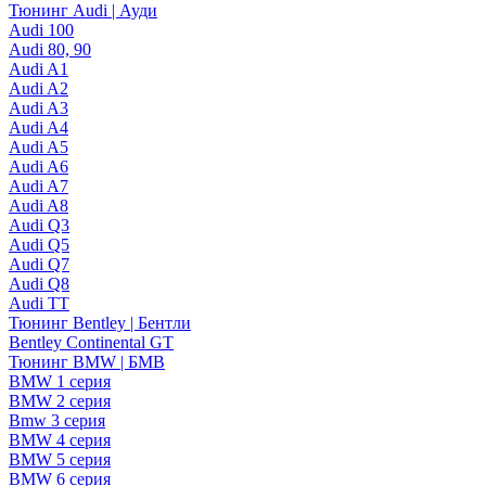
Тюнинг Audi | Ауди
Audi 100
Audi 80, 90
Audi A1
Audi A2
Audi A3
Audi A4
Audi A5
Audi A6
Audi A7
Audi A8
Audi Q3
Audi Q5
Audi Q7
Audi Q8
Audi TT
Тюнинг Bentley | Бентли
Bentley Continental GT
Тюнинг BMW | БМВ
BMW 1 серия
BMW 2 серия
Bmw 3 серия
BMW 4 серия
BMW 5 серия
BMW 6 серия