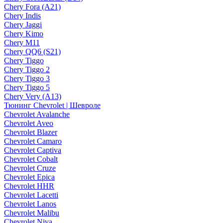
Chery Fora (A21)
Chery Indis
Chery Jaggi
Chery Kimo
Chery M11
Chery QQ6 (S21)
Chery Tiggo
Chery Tiggo 2
Chery Tiggo 3
Chery Tiggo 5
Chery Very (A13)
Тюнинг Chevrolet | Шевроле
Chevrolet Avalanche
Chevrolet Aveo
Chevrolet Blazer
Chevrolet Camaro
Chevrolet Captiva
Chevrolet Cobalt
Chevrolet Cruze
Chevrolet Epica
Chevrolet HHR
Chevrolet Lacetti
Chevrolet Lanos
Chevrolet Malibu
Chevrolet Niva