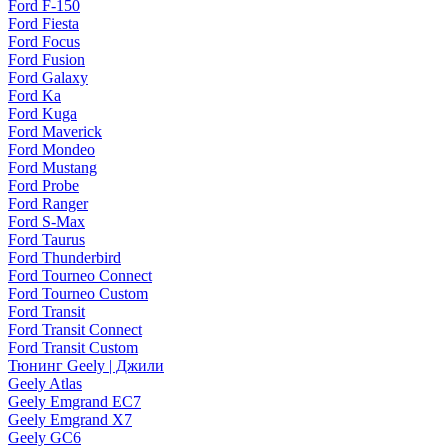
Ford F-150
Ford Fiesta
Ford Focus
Ford Fusion
Ford Galaxy
Ford Ka
Ford Kuga
Ford Maverick
Ford Mondeo
Ford Mustang
Ford Probe
Ford Ranger
Ford S-Max
Ford Taurus
Ford Thunderbird
Ford Tourneo Connect
Ford Tourneo Custom
Ford Transit
Ford Transit Connect
Ford Transit Custom
Тюнинг Geely | Джили
Geely Atlas
Geely Emgrand EC7
Geely Emgrand X7
Geely GC6