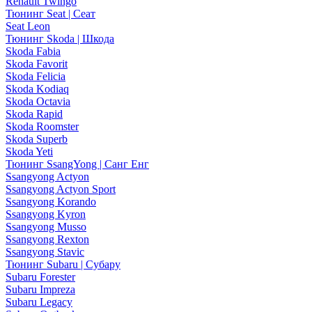
Renault Twingo
Тюнинг Seat | Сеат
Seat Leon
Тюнинг Skoda | Шкода
Skoda Fabia
Skoda Favorit
Skoda Felicia
Skoda Kodiaq
Skoda Octavia
Skoda Rapid
Skoda Roomster
Skoda Superb
Skoda Yeti
Тюнинг SsangYong | Санг Енг
Ssangyong Actyon
Ssangyong Actyon Sport
Ssangyong Korando
Ssangyong Kyron
Ssangyong Musso
Ssangyong Rexton
Ssangyong Stavic
Тюнинг Subaru | Субару
Subaru Forester
Subaru Impreza
Subaru Legacy