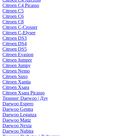
Citroen C4 Picasso
Citroen C5
Citroen C6
Citroen C8
Citroen C-Crosser
Citroen C-Elysee
Citroen DS3
Citroen DS4
Citroen DS5
Citroen Evasion
Citroen Jumper
Citroen Jumpy
Citroen Nemo
Citroen Saxo
Citroen Xantia
Citroen Xsara
Citroen Xsara Picasso
Тюнинг Daewoo | Дэу
Daewoo Espero
Daewoo Gentra
Daewoo Leganza
Daewoo Matiz
Daewoo Nexia
Daewoo Nubira