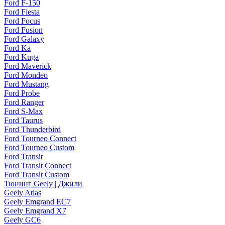
Ford F-150
Ford Fiesta
Ford Focus
Ford Fusion
Ford Galaxy
Ford Ka
Ford Kuga
Ford Maverick
Ford Mondeo
Ford Mustang
Ford Probe
Ford Ranger
Ford S-Max
Ford Taurus
Ford Thunderbird
Ford Tourneo Connect
Ford Tourneo Custom
Ford Transit
Ford Transit Connect
Ford Transit Custom
Тюнинг Geely | Джили
Geely Atlas
Geely Emgrand EC7
Geely Emgrand X7
Geely GC6