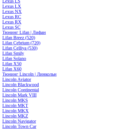
Lexus LS
Lexus LX
Lexus NX
Lexus RC
Lexus RX
Lexus SC
Тюнинг Lifan | Лифан
Lifan Breez (520)
Lifan Cebrium (720)
Lifan Celliya (530)
Lifan Smily
Lifan Solano
Lifan X50
Lifan X60
Тюнинг Lincoln | Линкольн
Lincoln Aviator
Lincoln Blackwood
Lincoln Continental
Lincoln Mark VIII
Lincoln MKS
Lincoln MKT
Lincoln MKX
Lincoln MKZ
Lincoln Navigator
Lincoln Town Car