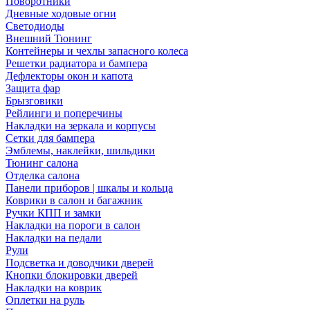
Поворотники
Дневные ходовые огни
Светодиоды
Внешний Тюнинг
Контейнеры и чехлы запасного колеса
Решетки радиатора и бампера
Дефлекторы окон и капота
Защита фар
Брызговики
Рейлинги и поперечины
Накладки на зеркала и корпусы
Сетки для бампера
Эмблемы, наклейки, шильдики
Тюнинг салона
Отделка салона
Панели приборов | шкалы и кольца
Коврики в салон и багажник
Ручки КПП и замки
Накладки на пороги в салон
Накладки на педали
Рули
Подсветка и доводчики дверей
Кнопки блокировки дверей
Накладки на коврик
Оплетки на руль