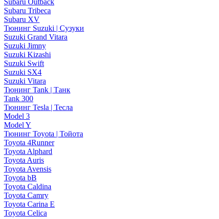
Subaru Outback
Subaru Tribeca
Subaru XV
Тюнинг Suzuki | Сузуки
Suzuki Grand Vitara
Suzuki Jimny
Suzuki Kizashi
Suzuki Swift
Suzuki SX4
Suzuki Vitara
Тюнинг Tank | Танк
Tank 300
Тюнинг Tesla | Тесла
Model 3
Model Y
Тюнинг Toyota | Тойота
Toyota 4Runner
Toyota Alphard
Toyota Auris
Toyota Avensis
Toyota bB
Toyota Caldina
Toyota Camry
Toyota Carina E
Toyota Celica