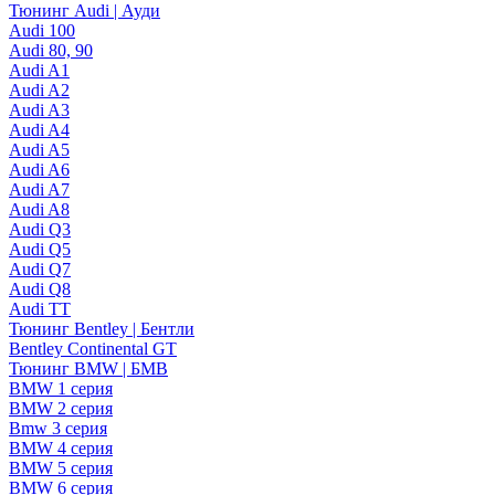
Тюнинг Audi | Ауди
Audi 100
Audi 80, 90
Audi A1
Audi A2
Audi A3
Audi A4
Audi A5
Audi A6
Audi A7
Audi A8
Audi Q3
Audi Q5
Audi Q7
Audi Q8
Audi TT
Тюнинг Bentley | Бентли
Bentley Continental GT
Тюнинг BMW | БМВ
BMW 1 серия
BMW 2 серия
Bmw 3 серия
BMW 4 серия
BMW 5 серия
BMW 6 серия