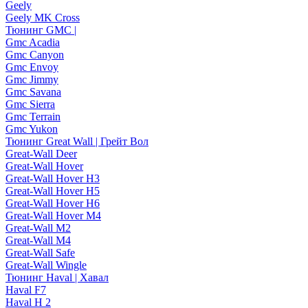
Geely
Geely MK Cross
Тюнинг GMC |
Gmc Acadia
Gmc Canyon
Gmc Envoy
Gmc Jimmy
Gmc Savana
Gmc Sierra
Gmc Terrain
Gmc Yukon
Тюнинг Great Wall | Грейт Вол
Great-Wall Deer
Great-Wall Hover
Great-Wall Hover H3
Great-Wall Hover H5
Great-Wall Hover H6
Great-Wall Hover M4
Great-Wall M2
Great-Wall M4
Great-Wall Safe
Great-Wall Wingle
Тюнинг Haval | Хавал
Haval F7
Haval H 2