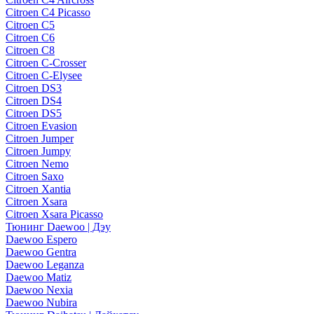
Citroen C4 Picasso
Citroen C5
Citroen C6
Citroen C8
Citroen C-Crosser
Citroen C-Elysee
Citroen DS3
Citroen DS4
Citroen DS5
Citroen Evasion
Citroen Jumper
Citroen Jumpy
Citroen Nemo
Citroen Saxo
Citroen Xantia
Citroen Xsara
Citroen Xsara Picasso
Тюнинг Daewoo | Дэу
Daewoo Espero
Daewoo Gentra
Daewoo Leganza
Daewoo Matiz
Daewoo Nexia
Daewoo Nubira