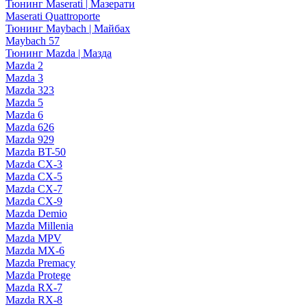
Тюнинг Maserati | Мазерати
Maserati Quattroporte
Тюнинг Maybach | Майбах
Maybach 57
Тюнинг Mazda | Мазда
Mazda 2
Mazda 3
Mazda 323
Mazda 5
Mazda 6
Mazda 626
Mazda 929
Mazda BT-50
Mazda CX-3
Mazda CX-5
Mazda CX-7
Mazda CX-9
Mazda Demio
Mazda Millenia
Mazda MPV
Mazda MX-6
Mazda Premacy
Mazda Protege
Mazda RX-7
Mazda RX-8