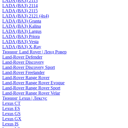
LADA (ВАЗ) 2113
LADA (ВАЗ) 2114
LADA (ВАЗ) 2115
LADA (ВАЗ) 2121 (4x4)
LADA (ВАЗ) Granta
LADA (ВАЗ) Kalina
LADA (ВАЗ) Largus
LADA (ВАЗ) Priora
LADA (ВАЗ) Vesta
LADA (ВАЗ) X-Ray
Тюнинг Land Rover | Ленд Ровер
Land-Rover Defender
Land-Rover Discovery
Land-Rover Discovery Sport
Land-Rover Freelander
Land-Rover Range Rover
Land-Rover Range Rover Evoque
Land-Rover Range Rover Sport
Land-Rover Range Rover Velar
Тюнинг Lexus | Лексус
Lexus CT
Lexus ES
Lexus GS
Lexus GX
Lexus IS