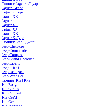
Тюнинг Jaguar | Ягуар
Jaguar F-Pace
Jaguar S-Type
Jaguar XE
Jaguar
Jaguar XF
Jaguar XJ
Jaguar XK
Jaguar X-Type
Тюнинг Jeep | Джип
Jeep Cherokee
Jeep Commander
Jeep Compass
Jeep Grand Cherokee
Jeep Liberty
Jeep Patriot
Jeep Renegade
Jeep Wrangler
Тюнинг Kia | Киа
Kia Bongo
Kia Carens
Kia Carnival
Kia Cee'd
Kia Cerato
Kia Magentis