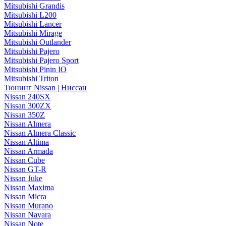
Mitsubishi Grandis
Mitsubishi L200
Mitsubishi Lancer
Mitsubishi Mirage
Mitsubishi Outlander
Mitsubishi Pajero
Mitsubishi Pajero Sport
Mitsubishi Pinin IO
Mitsubishi Triton
Тюнинг Nissan | Ниссан
Nissan 240SX
Nissan 300ZX
Nissan 350Z
Nissan Almera
Nissan Almera Classic
Nissan Altima
Nissan Armada
Nissan Cube
Nissan GT-R
Nissan Juke
Nissan Maxima
Nissan Micra
Nissan Murano
Nissan Navara
Nissan Note