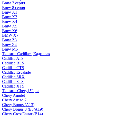
Bmw 7 серия
Bmw 8 серия
Bmw X1
Bmw X3
Bmw X4
Bmw X5
Bmw X6
BMW X7
Bmw Z3
Bmw Z4
Bmw М6
Тюнинг Cadillac | Кадиллак
Cadillac ATS
Cadillac BLS
Cadillac CTS
Cadillac Escalade
Cadillac SRX
Cadillac STS
Cadillac XT5
Тюнинг Chery | Чери
Chery Amulet
Chery Arrizo 7
Chery Bonus (A13)
Chery Bonus 3 (E3/A19)
Chery CrossEastar (B14)