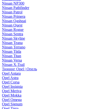
Nissan NP300
Nissan Pathfinder
Nissan Patrol
Nissan Primera
Nissan Qashqai
Nissan Quest
Nissan Rogue
Nissan Sentra
Nissan Skyline
Nissan Teana
Nissan Terrano
Nissan Tiida
Nissan Titan
Nissan Versa
Nissan X-Trail
Тюнинг Opel | Опель
Opel Antara
Opel Astra
Opel Corsa
Opel Insignia
Opel Meriva
Opel Mokka
Opel Omega
Opel Signum
Opel Tigra