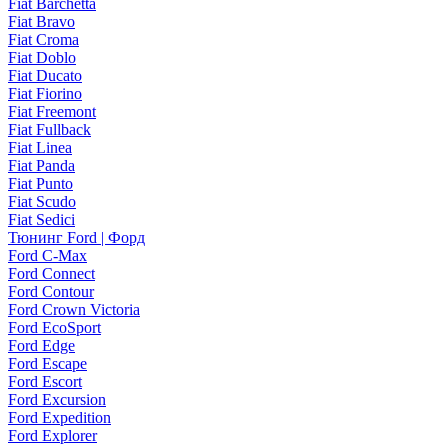
Fiat Barchetta
Fiat Bravo
Fiat Croma
Fiat Doblo
Fiat Ducato
Fiat Fiorino
Fiat Freemont
Fiat Fullback
Fiat Linea
Fiat Panda
Fiat Punto
Fiat Scudo
Fiat Sedici
Тюнинг Ford | Форд
Ford C-Max
Ford Connect
Ford Contour
Ford Crown Victoria
Ford EcoSport
Ford Edge
Ford Escape
Ford Escort
Ford Excursion
Ford Expedition
Ford Explorer