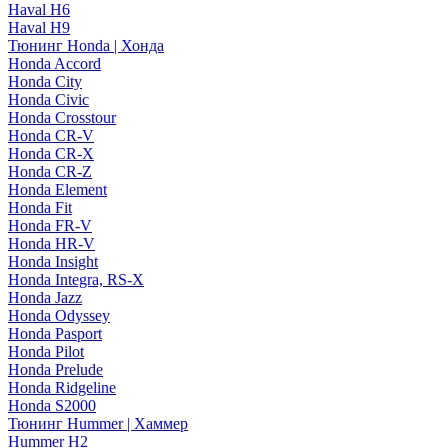
Haval H6
Haval H9
Тюнинг Honda | Хонда
Honda Accord
Honda City
Honda Civic
Honda Crosstour
Honda CR-V
Honda CR-X
Honda CR-Z
Honda Element
Honda Fit
Honda FR-V
Honda HR-V
Honda Insight
Honda Integra, RS-X
Honda Jazz
Honda Odyssey
Honda Pasport
Honda Pilot
Honda Prelude
Honda Ridgeline
Honda S2000
Тюнинг Hummer | Хаммер
Hummer H2