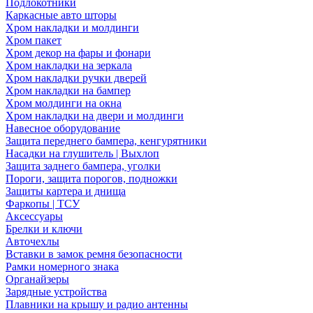
Подлокотники
Каркасные авто шторы
Хром накладки и молдинги
Хром пакет
Хром декор на фары и фонари
Хром накладки на зеркала
Хром накладки ручки дверей
Хром накладки на бампер
Хром молдинги на окна
Хром накладки на двери и молдинги
Навесное оборудование
Защита переднего бампера, кенгурятники
Насадки на глушитель | Выхлоп
Защита заднего бампера, уголки
Пороги, защита порогов, подножки
Защиты картера и днища
Фаркопы | ТСУ
Аксессуары
Брелки и ключи
Авточехлы
Вставки в замок ремня безопасности
Рамки номерного знака
Органайзеры
Зарядные устройства
Плавники на крышу и радио антенны