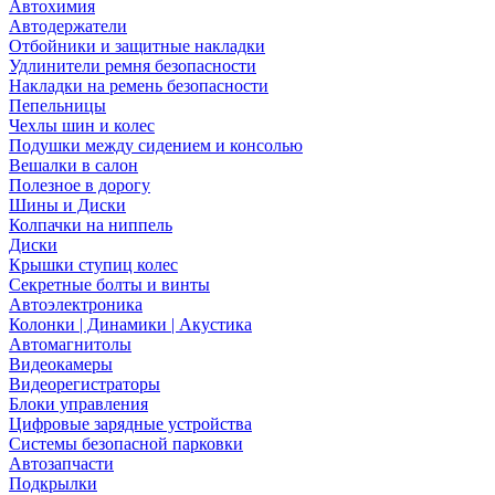
Автохимия
Автодержатели
Отбойники и защитные накладки
Удлинители ремня безопасности
Накладки на ремень безопасности
Пепельницы
Чехлы шин и колес
Подушки между сидением и консолью
Вешалки в салон
Полезное в дорогу
Шины и Диски
Колпачки на ниппель
Диски
Крышки ступиц колес
Секретные болты и винты
Автоэлектроника
Колонки | Динамики | Акустика
Автомагнитолы
Видеокамеры
Видеорегистраторы
Блоки управления
Цифровые зарядные устройства
Системы безопасной парковки
Автозапчасти
Подкрылки