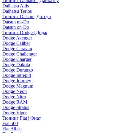
Тюнинг Daihatsu | Дайхатсу
Daihatsu Altis
Daihatsu Terios
Тюнинг Datsun | Датсун
Datsun mi-Do
Datsun on-Do
Тюнинг Dodge | Додж
Dodge Avenger
Dodge Caliber
Dodge Caravan
Dodge Challenger
Dodge Charger
Dodge Dakota
Dodge Durango
Dodge Intrepid
Dodge Journey
Dodge Magnum
Dodge Neon
Dodge Nitro
Dodge RAM
Dodge Stratus
Dodge Viper
Тюнинг Fiat | Фиат
Fiat 500
Fiat Albea