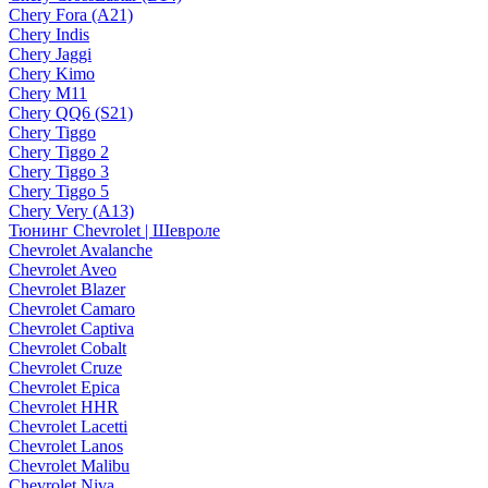
Chery Fora (A21)
Chery Indis
Chery Jaggi
Chery Kimo
Chery M11
Chery QQ6 (S21)
Chery Tiggo
Chery Tiggo 2
Chery Tiggo 3
Chery Tiggo 5
Chery Very (A13)
Тюнинг Chevrolet | Шевроле
Chevrolet Avalanche
Chevrolet Aveo
Chevrolet Blazer
Chevrolet Camaro
Chevrolet Captiva
Chevrolet Cobalt
Chevrolet Cruze
Chevrolet Epica
Chevrolet HHR
Chevrolet Lacetti
Chevrolet Lanos
Chevrolet Malibu
Chevrolet Niva