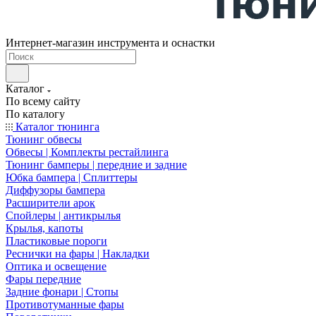
Интернет-магазин инструмента и оснастки
Каталог
По всему сайту
По каталогу
Каталог тюнинга
Тюнинг обвесы
Обвесы | Комплекты рестайлинга
Тюнинг бамперы | передние и задние
Юбка бампера | Сплиттеры
Диффузоры бампера
Расширители арок
Спойлеры | антикрылья
Крылья, капоты
Пластиковые пороги
Реснички на фары | Накладки
Оптика и освещение
Фары передние
Задние фонари | Стопы
Противотуманные фары