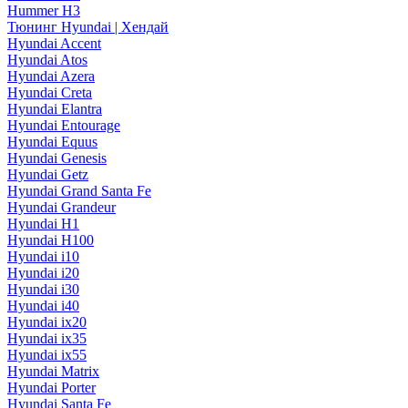
Hummer H3
Тюнинг Hyundai | Хендай
Hyundai Accent
Hyundai Atos
Hyundai Azera
Hyundai Creta
Hyundai Elantra
Hyundai Entourage
Hyundai Equus
Hyundai Genesis
Hyundai Getz
Hyundai Grand Santa Fe
Hyundai Grandeur
Hyundai H1
Hyundai H100
Hyundai i10
Hyundai i20
Hyundai i30
Hyundai i40
Hyundai ix20
Hyundai ix35
Hyundai ix55
Hyundai Matrix
Hyundai Porter
Hyundai Santa Fe