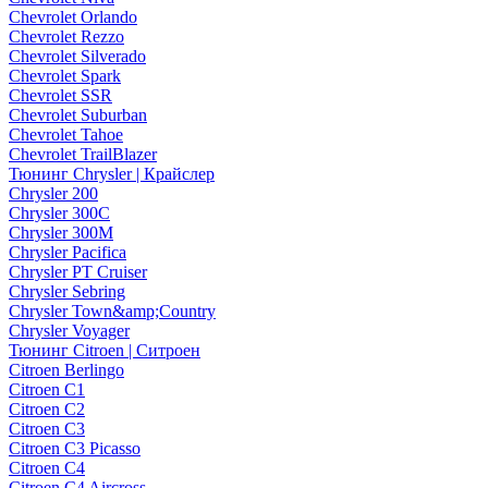
Chevrolet Orlando
Chevrolet Rezzo
Chevrolet Silverado
Chevrolet Spark
Chevrolet SSR
Chevrolet Suburban
Chevrolet Tahoe
Chevrolet TrailBlazer
Тюнинг Chrysler | Крайслер
Chrysler 200
Chrysler 300C
Chrysler 300M
Chrysler Pacifica
Chrysler PT Cruiser
Chrysler Sebring
Chrysler Town&amp;Country
Chrysler Voyager
Тюнинг Citroen | Ситроен
Citroen Berlingo
Citroen C1
Citroen C2
Citroen C3
Citroen C3 Picasso
Citroen C4
Citroen C4 Aircross