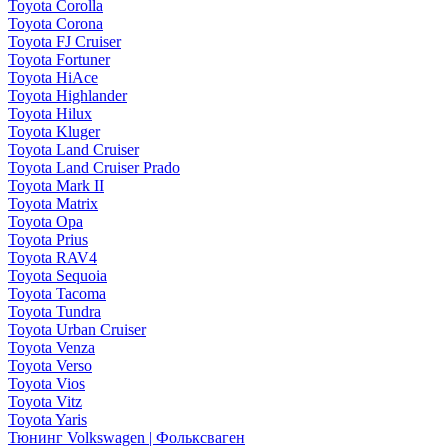
Toyota Corolla
Toyota Corona
Toyota FJ Cruiser
Toyota Fortuner
Toyota HiAce
Toyota Highlander
Toyota Hilux
Toyota Kluger
Toyota Land Cruiser
Toyota Land Cruiser Prado
Toyota Mark II
Toyota Matrix
Toyota Opa
Toyota Prius
Toyota RAV4
Toyota Sequoia
Toyota Tacoma
Toyota Tundra
Toyota Urban Cruiser
Toyota Venza
Toyota Verso
Toyota Vios
Toyota Vitz
Toyota Yaris
Тюнинг Volkswagen | Фольксваген