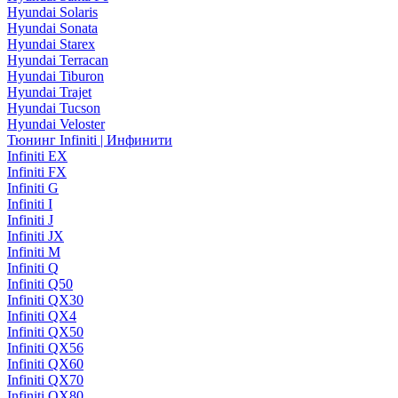
Hyundai Solaris
Hyundai Sonata
Hyundai Starex
Hyundai Terracan
Hyundai Tiburon
Hyundai Trajet
Hyundai Tucson
Hyundai Veloster
Тюнинг Infiniti | Инфинити
Infiniti EX
Infiniti FX
Infiniti G
Infiniti I
Infiniti J
Infiniti JX
Infiniti M
Infiniti Q
Infiniti Q50
Infiniti QX30
Infiniti QX4
Infiniti QX50
Infiniti QX56
Infiniti QX60
Infiniti QX70
Infiniti QX80