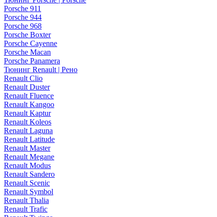
Porsche 911
Porsche 944
Porsche 968
Porsche Boxter
Porsche Cayenne
Porsche Macan
Porsche Panamera
Тюнинг Renault | Рено
Renault Clio
Renault Duster
Renault Fluence
Renault Kangoo
Renault Kaptur
Renault Koleos
Renault Laguna
Renault Latitude
Renault Master
Renault Megane
Renault Modus
Renault Sandero
Renault Scenic
Renault Symbol
Renault Thalia
Renault Trafic