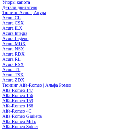
Упоры капота
Детали двигателя
Тюнинг Acura | Акура
Acura CL
Acura CSX
Acura ILX
Acura Integra
Acura Legend
Acura MDX
Acura NSX
Acura RDX
Acura RL
Acura RSX
Acura TL
Acura TSX
Acura ZDX
Тюнинг Alfa-Romeo | Альфа Ромео
Alfa-Romeo 147
Alfa-Romeo 156
Alfa-Romeo 159
Alfa-Romeo 166
Alfa-Romeo 4C
Alfa-Romeo Giulietta
Alfa-Romeo MiTo
Alfa-Romeo Spider