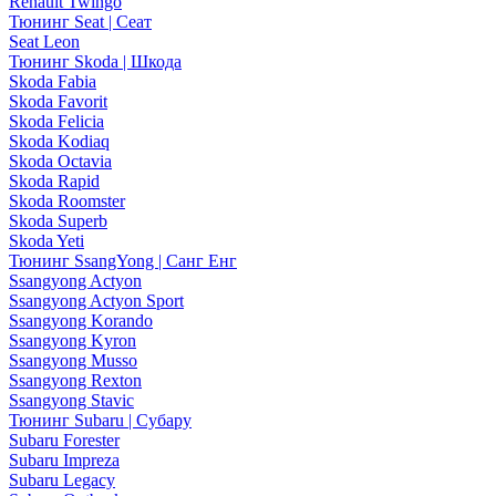
Renault Twingo
Тюнинг Seat | Сеат
Seat Leon
Тюнинг Skoda | Шкода
Skoda Fabia
Skoda Favorit
Skoda Felicia
Skoda Kodiaq
Skoda Octavia
Skoda Rapid
Skoda Roomster
Skoda Superb
Skoda Yeti
Тюнинг SsangYong | Санг Енг
Ssangyong Actyon
Ssangyong Actyon Sport
Ssangyong Korando
Ssangyong Kyron
Ssangyong Musso
Ssangyong Rexton
Ssangyong Stavic
Тюнинг Subaru | Субару
Subaru Forester
Subaru Impreza
Subaru Legacy