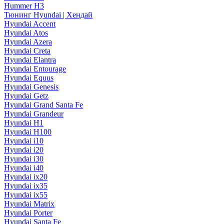
Hummer H3
Тюнинг Hyundai | Хендай
Hyundai Accent
Hyundai Atos
Hyundai Azera
Hyundai Creta
Hyundai Elantra
Hyundai Entourage
Hyundai Equus
Hyundai Genesis
Hyundai Getz
Hyundai Grand Santa Fe
Hyundai Grandeur
Hyundai H1
Hyundai H100
Hyundai i10
Hyundai i20
Hyundai i30
Hyundai i40
Hyundai ix20
Hyundai ix35
Hyundai ix55
Hyundai Matrix
Hyundai Porter
Hyundai Santa Fe