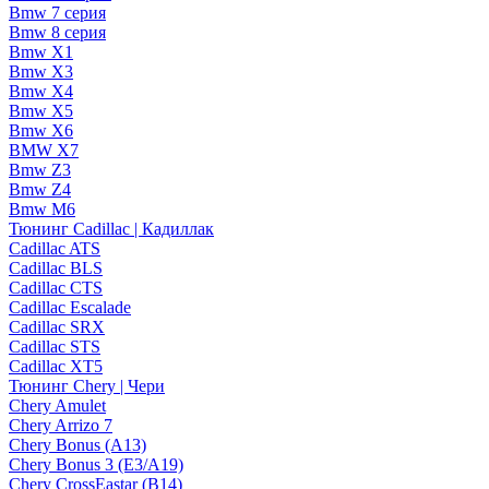
Bmw 7 серия
Bmw 8 серия
Bmw X1
Bmw X3
Bmw X4
Bmw X5
Bmw X6
BMW X7
Bmw Z3
Bmw Z4
Bmw М6
Тюнинг Cadillac | Кадиллак
Cadillac ATS
Cadillac BLS
Cadillac CTS
Cadillac Escalade
Cadillac SRX
Cadillac STS
Cadillac XT5
Тюнинг Chery | Чери
Chery Amulet
Chery Arrizo 7
Chery Bonus (A13)
Chery Bonus 3 (E3/A19)
Chery CrossEastar (B14)