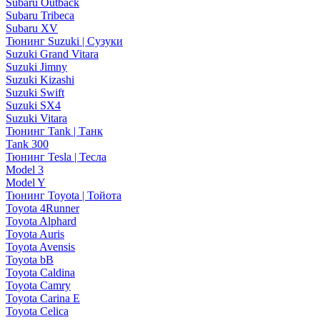
Subaru Outback
Subaru Tribeca
Subaru XV
Тюнинг Suzuki | Сузуки
Suzuki Grand Vitara
Suzuki Jimny
Suzuki Kizashi
Suzuki Swift
Suzuki SX4
Suzuki Vitara
Тюнинг Tank | Танк
Tank 300
Тюнинг Tesla | Тесла
Model 3
Model Y
Тюнинг Toyota | Тойота
Toyota 4Runner
Toyota Alphard
Toyota Auris
Toyota Avensis
Toyota bB
Toyota Caldina
Toyota Camry
Toyota Carina E
Toyota Celica