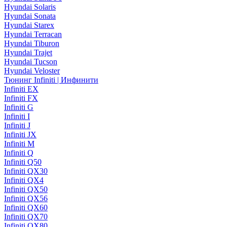
Hyundai Solaris
Hyundai Sonata
Hyundai Starex
Hyundai Terracan
Hyundai Tiburon
Hyundai Trajet
Hyundai Tucson
Hyundai Veloster
Тюнинг Infiniti | Инфинити
Infiniti EX
Infiniti FX
Infiniti G
Infiniti I
Infiniti J
Infiniti JX
Infiniti M
Infiniti Q
Infiniti Q50
Infiniti QX30
Infiniti QX4
Infiniti QX50
Infiniti QX56
Infiniti QX60
Infiniti QX70
Infiniti QX80