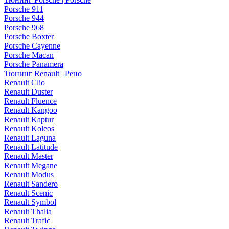
Porsche 911
Porsche 944
Porsche 968
Porsche Boxter
Porsche Cayenne
Porsche Macan
Porsche Panamera
Тюнинг Renault | Рено
Renault Clio
Renault Duster
Renault Fluence
Renault Kangoo
Renault Kaptur
Renault Koleos
Renault Laguna
Renault Latitude
Renault Master
Renault Megane
Renault Modus
Renault Sandero
Renault Scenic
Renault Symbol
Renault Thalia
Renault Trafic