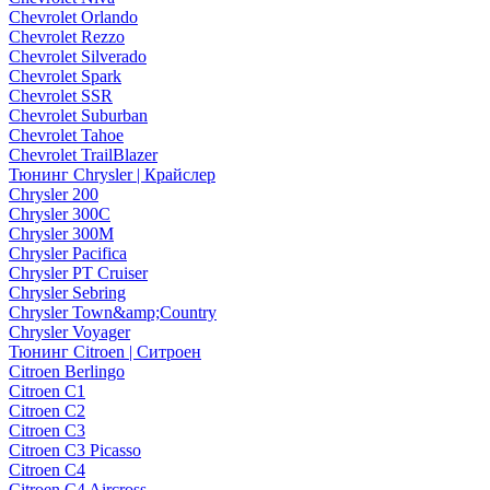
Chevrolet Orlando
Chevrolet Rezzo
Chevrolet Silverado
Chevrolet Spark
Chevrolet SSR
Chevrolet Suburban
Chevrolet Tahoe
Chevrolet TrailBlazer
Тюнинг Chrysler | Крайслер
Chrysler 200
Chrysler 300C
Chrysler 300M
Chrysler Pacifica
Chrysler PT Cruiser
Chrysler Sebring
Chrysler Town&amp;Country
Chrysler Voyager
Тюнинг Citroen | Ситроен
Citroen Berlingo
Citroen C1
Citroen C2
Citroen C3
Citroen C3 Picasso
Citroen C4
Citroen C4 Aircross