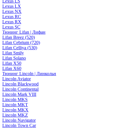
Lexus LS
Lexus LX
Lexus NX
Lexus RC
Lexus RX
Lexus SC
Тюнинг Lifan | Лифан
Lifan Breez (520)
Lifan Cebrium (720)
Lifan Celliya (530)
Lifan Smily
Lifan Solano
Lifan X50
Lifan X60
Тюнинг Lincoln | Линкольн
Lincoln Aviator
Lincoln Blackwood
Lincoln Continental
Lincoln Mark VIII
Lincoln MKS
Lincoln MKT
Lincoln MKX
Lincoln MKZ
Lincoln Navigator
Lincoln Town Car