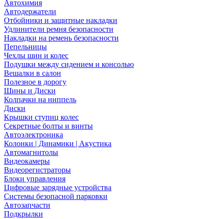
Автохимия
Автодержатели
Отбойники и защитные накладки
Удлинители ремня безопасности
Накладки на ремень безопасности
Пепельницы
Чехлы шин и колес
Подушки между сидением и консолью
Вешалки в салон
Полезное в дорогу
Шины и Диски
Колпачки на ниппель
Диски
Крышки ступиц колес
Секретные болты и винты
Автоэлектроника
Колонки | Динамики | Акустика
Автомагнитолы
Видеокамеры
Видеорегистраторы
Блоки управления
Цифровые зарядные устройства
Системы безопасной парковки
Автозапчасти
Подкрылки