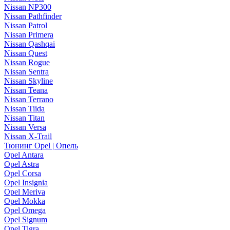
Nissan NP300
Nissan Pathfinder
Nissan Patrol
Nissan Primera
Nissan Qashqai
Nissan Quest
Nissan Rogue
Nissan Sentra
Nissan Skyline
Nissan Teana
Nissan Terrano
Nissan Tiida
Nissan Titan
Nissan Versa
Nissan X-Trail
Тюнинг Opel | Опель
Opel Antara
Opel Astra
Opel Corsa
Opel Insignia
Opel Meriva
Opel Mokka
Opel Omega
Opel Signum
Opel Tigra