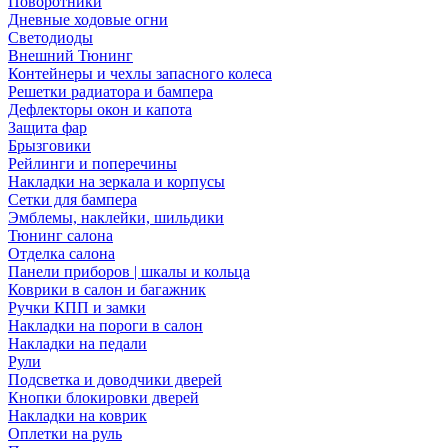
Поворотники
Дневные ходовые огни
Светодиоды
Внешний Тюнинг
Контейнеры и чехлы запасного колеса
Решетки радиатора и бампера
Дефлекторы окон и капота
Защита фар
Брызговики
Рейлинги и поперечины
Накладки на зеркала и корпусы
Сетки для бампера
Эмблемы, наклейки, шильдики
Тюнинг салона
Отделка салона
Панели приборов | шкалы и кольца
Коврики в салон и багажник
Ручки КПП и замки
Накладки на пороги в салон
Накладки на педали
Рули
Подсветка и доводчики дверей
Кнопки блокировки дверей
Накладки на коврик
Оплетки на руль