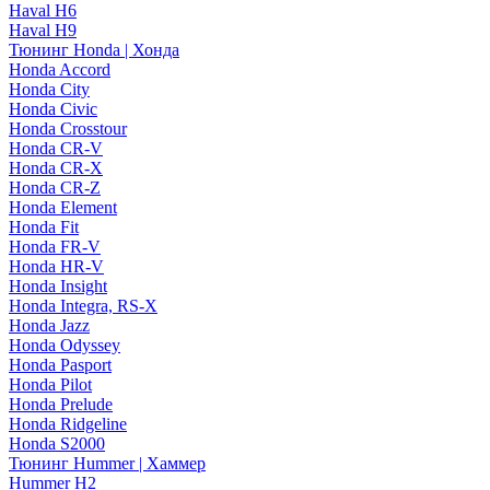
Haval H6
Haval H9
Тюнинг Honda | Хонда
Honda Accord
Honda City
Honda Civic
Honda Crosstour
Honda CR-V
Honda CR-X
Honda CR-Z
Honda Element
Honda Fit
Honda FR-V
Honda HR-V
Honda Insight
Honda Integra, RS-X
Honda Jazz
Honda Odyssey
Honda Pasport
Honda Pilot
Honda Prelude
Honda Ridgeline
Honda S2000
Тюнинг Hummer | Хаммер
Hummer H2