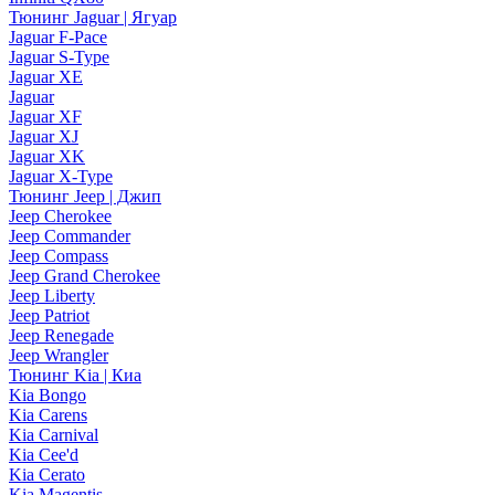
Тюнинг Jaguar | Ягуар
Jaguar F-Pace
Jaguar S-Type
Jaguar XE
Jaguar
Jaguar XF
Jaguar XJ
Jaguar XK
Jaguar X-Type
Тюнинг Jeep | Джип
Jeep Cherokee
Jeep Commander
Jeep Compass
Jeep Grand Cherokee
Jeep Liberty
Jeep Patriot
Jeep Renegade
Jeep Wrangler
Тюнинг Kia | Киа
Kia Bongo
Kia Carens
Kia Carnival
Kia Cee'd
Kia Cerato
Kia Magentis