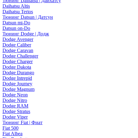
Тюнинг Daihatsu | Дайхатсу
Daihatsu Altis
Daihatsu Terios
Тюнинг Datsun | Датсун
Datsun mi-Do
Datsun on-Do
Тюнинг Dodge | Додж
Dodge Avenger
Dodge Caliber
Dodge Caravan
Dodge Challenger
Dodge Charger
Dodge Dakota
Dodge Durango
Dodge Intrepid
Dodge Journey
Dodge Magnum
Dodge Neon
Dodge Nitro
Dodge RAM
Dodge Stratus
Dodge Viper
Тюнинг Fiat | Фиат
Fiat 500
Fiat Albea