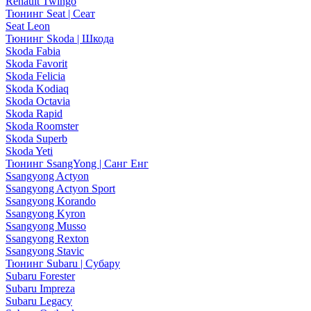
Renault Twingo
Тюнинг Seat | Сеат
Seat Leon
Тюнинг Skoda | Шкода
Skoda Fabia
Skoda Favorit
Skoda Felicia
Skoda Kodiaq
Skoda Octavia
Skoda Rapid
Skoda Roomster
Skoda Superb
Skoda Yeti
Тюнинг SsangYong | Санг Енг
Ssangyong Actyon
Ssangyong Actyon Sport
Ssangyong Korando
Ssangyong Kyron
Ssangyong Musso
Ssangyong Rexton
Ssangyong Stavic
Тюнинг Subaru | Субару
Subaru Forester
Subaru Impreza
Subaru Legacy