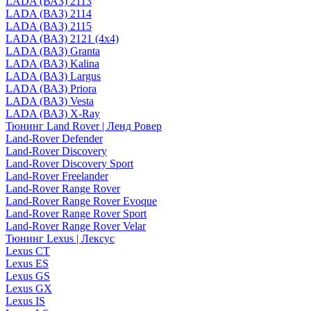
LADA (ВАЗ) 2113
LADA (ВАЗ) 2114
LADA (ВАЗ) 2115
LADA (ВАЗ) 2121 (4x4)
LADA (ВАЗ) Granta
LADA (ВАЗ) Kalina
LADA (ВАЗ) Largus
LADA (ВАЗ) Priora
LADA (ВАЗ) Vesta
LADA (ВАЗ) X-Ray
Тюнинг Land Rover | Ленд Ровер
Land-Rover Defender
Land-Rover Discovery
Land-Rover Discovery Sport
Land-Rover Freelander
Land-Rover Range Rover
Land-Rover Range Rover Evoque
Land-Rover Range Rover Sport
Land-Rover Range Rover Velar
Тюнинг Lexus | Лексус
Lexus CT
Lexus ES
Lexus GS
Lexus GX
Lexus IS