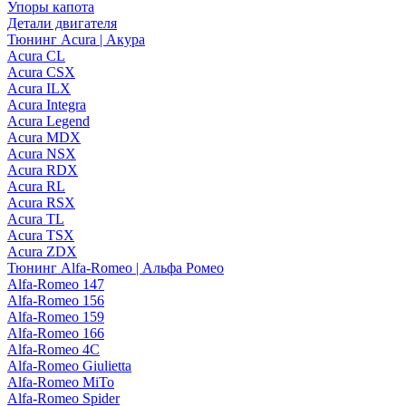
Упоры капота
Детали двигателя
Тюнинг Acura | Акура
Acura CL
Acura CSX
Acura ILX
Acura Integra
Acura Legend
Acura MDX
Acura NSX
Acura RDX
Acura RL
Acura RSX
Acura TL
Acura TSX
Acura ZDX
Тюнинг Alfa-Romeo | Альфа Ромео
Alfa-Romeo 147
Alfa-Romeo 156
Alfa-Romeo 159
Alfa-Romeo 166
Alfa-Romeo 4C
Alfa-Romeo Giulietta
Alfa-Romeo MiTo
Alfa-Romeo Spider