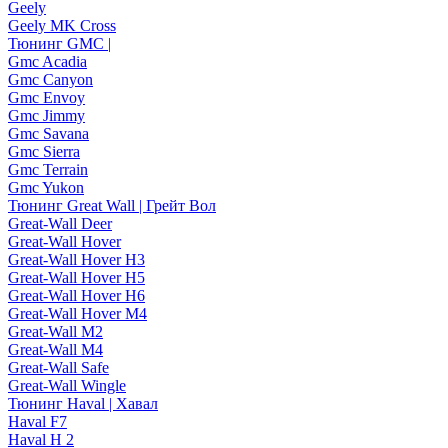
Geely
Geely MK Cross
Тюнинг GMC |
Gmc Acadia
Gmc Canyon
Gmc Envoy
Gmc Jimmy
Gmc Savana
Gmc Sierra
Gmc Terrain
Gmc Yukon
Тюнинг Great Wall | Грейт Вол
Great-Wall Deer
Great-Wall Hover
Great-Wall Hover H3
Great-Wall Hover H5
Great-Wall Hover H6
Great-Wall Hover M4
Great-Wall M2
Great-Wall M4
Great-Wall Safe
Great-Wall Wingle
Тюнинг Haval | Хавал
Haval F7
Haval H 2