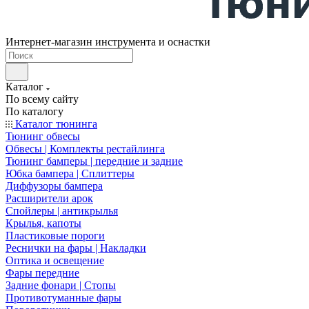
Интернет-магазин инструмента и оснастки
Каталог
По всему сайту
По каталогу
Каталог тюнинга
Тюнинг обвесы
Обвесы | Комплекты рестайлинга
Тюнинг бамперы | передние и задние
Юбка бампера | Сплиттеры
Диффузоры бампера
Расширители арок
Спойлеры | антикрылья
Крылья, капоты
Пластиковые пороги
Реснички на фары | Накладки
Оптика и освещение
Фары передние
Задние фонари | Стопы
Противотуманные фары