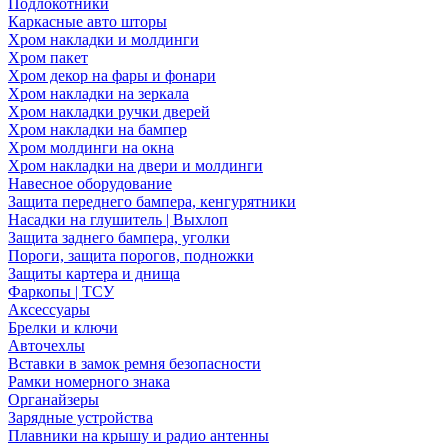
Подлокотники
Каркасные авто шторы
Хром накладки и молдинги
Хром пакет
Хром декор на фары и фонари
Хром накладки на зеркала
Хром накладки ручки дверей
Хром накладки на бампер
Хром молдинги на окна
Хром накладки на двери и молдинги
Навесное оборудование
Защита переднего бампера, кенгурятники
Насадки на глушитель | Выхлоп
Защита заднего бампера, уголки
Пороги, защита порогов, подножки
Защиты картера и днища
Фаркопы | ТСУ
Аксессуары
Брелки и ключи
Авточехлы
Вставки в замок ремня безопасности
Рамки номерного знака
Органайзеры
Зарядные устройства
Плавники на крышу и радио антенны