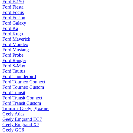
Ford F-150
Ford Fiesta
Ford Focus
Ford Fusion
Ford Galaxy
Ford Ka
Ford Kuga
Ford Maverick
Ford Mondeo
Ford Mustang
Ford Probe
Ford Ranger
Ford S-Max
Ford Taurus
Ford Thunderbird
Ford Tourneo Connect
Ford Tourneo Custom
Ford Transit
Ford Transit Connect
Ford Transit Custom
Тюнинг Geely | Джили
Geely Atlas
Geely Emgrand EC7
Geely Emgrand X7
Geely GC6