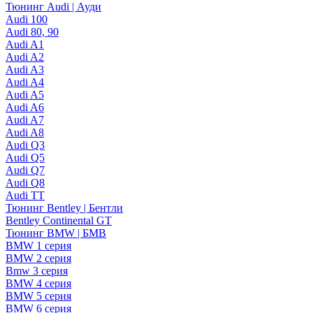
Тюнинг Audi | Ауди
Audi 100
Audi 80, 90
Audi A1
Audi A2
Audi A3
Audi A4
Audi A5
Audi A6
Audi A7
Audi A8
Audi Q3
Audi Q5
Audi Q7
Audi Q8
Audi TT
Тюнинг Bentley | Бентли
Bentley Continental GT
Тюнинг BMW | БМВ
BMW 1 серия
BMW 2 серия
Bmw 3 серия
BMW 4 серия
BMW 5 серия
BMW 6 серия