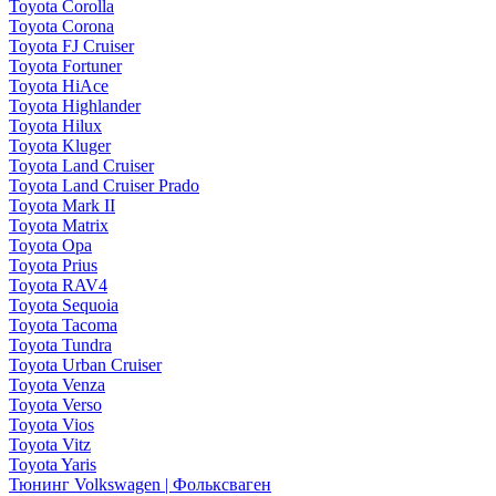
Toyota Corolla
Toyota Corona
Toyota FJ Cruiser
Toyota Fortuner
Toyota HiAce
Toyota Highlander
Toyota Hilux
Toyota Kluger
Toyota Land Cruiser
Toyota Land Cruiser Prado
Toyota Mark II
Toyota Matrix
Toyota Opa
Toyota Prius
Toyota RAV4
Toyota Sequoia
Toyota Tacoma
Toyota Tundra
Toyota Urban Cruiser
Toyota Venza
Toyota Verso
Toyota Vios
Toyota Vitz
Toyota Yaris
Тюнинг Volkswagen | Фольксваген