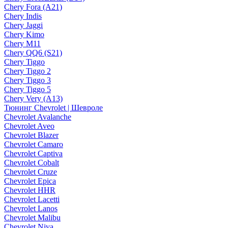
Chery Fora (A21)
Chery Indis
Chery Jaggi
Chery Kimo
Chery M11
Chery QQ6 (S21)
Chery Tiggo
Chery Tiggo 2
Chery Tiggo 3
Chery Tiggo 5
Chery Very (A13)
Тюнинг Chevrolet | Шевроле
Chevrolet Avalanche
Chevrolet Aveo
Chevrolet Blazer
Chevrolet Camaro
Chevrolet Captiva
Chevrolet Cobalt
Chevrolet Cruze
Chevrolet Epica
Chevrolet HHR
Chevrolet Lacetti
Chevrolet Lanos
Chevrolet Malibu
Chevrolet Niva