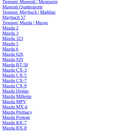
Тюнинг Maserati | Мазерати
Maserati Quattroporte
Тюнинг Maybach | Майбах
Maybach 57
Тюнинг Mazda | Мазда
Mazda 2
Mazda 3
Mazda 323
Mazda 5
Mazda 6
Mazda 626
Mazda 929
Mazda BT-50
Mazda CX-3
Mazda CX-5
Mazda CX-7
Mazda CX-9
Mazda Demio
Mazda Millenia
Mazda MPV
Mazda MX-6
Mazda Premacy
Mazda Protege
Mazda RX-7
Mazda RX-8