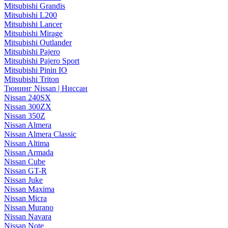
Mitsubishi Grandis
Mitsubishi L200
Mitsubishi Lancer
Mitsubishi Mirage
Mitsubishi Outlander
Mitsubishi Pajero
Mitsubishi Pajero Sport
Mitsubishi Pinin IO
Mitsubishi Triton
Тюнинг Nissan | Ниссан
Nissan 240SX
Nissan 300ZX
Nissan 350Z
Nissan Almera
Nissan Almera Classic
Nissan Altima
Nissan Armada
Nissan Cube
Nissan GT-R
Nissan Juke
Nissan Maxima
Nissan Micra
Nissan Murano
Nissan Navara
Nissan Note