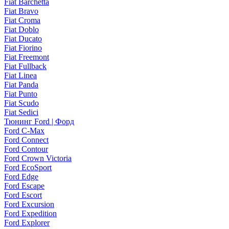
Fiat Barchetta
Fiat Bravo
Fiat Croma
Fiat Doblo
Fiat Ducato
Fiat Fiorino
Fiat Freemont
Fiat Fullback
Fiat Linea
Fiat Panda
Fiat Punto
Fiat Scudo
Fiat Sedici
Тюнинг Ford | Форд
Ford C-Max
Ford Connect
Ford Contour
Ford Crown Victoria
Ford EcoSport
Ford Edge
Ford Escape
Ford Escort
Ford Excursion
Ford Expedition
Ford Explorer