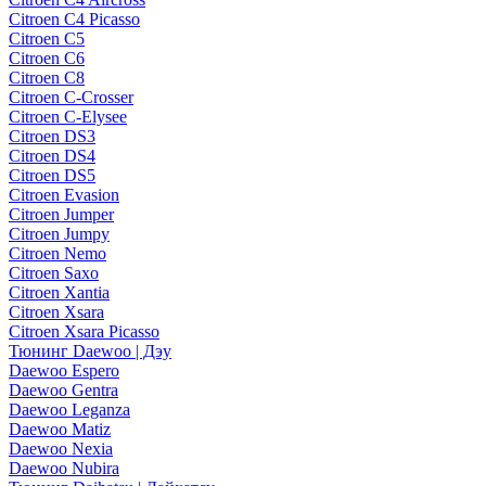
Citroen C4 Picasso
Citroen C5
Citroen C6
Citroen C8
Citroen C-Crosser
Citroen C-Elysee
Citroen DS3
Citroen DS4
Citroen DS5
Citroen Evasion
Citroen Jumper
Citroen Jumpy
Citroen Nemo
Citroen Saxo
Citroen Xantia
Citroen Xsara
Citroen Xsara Picasso
Тюнинг Daewoo | Дэу
Daewoo Espero
Daewoo Gentra
Daewoo Leganza
Daewoo Matiz
Daewoo Nexia
Daewoo Nubira