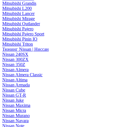
Mitsubishi Grandis
Mitsubishi L200
Mitsubishi Lancer
Mitsubishi Mirage
Mitsubishi Outlander
Mitsubishi Pajero
Mitsubishi Pajero Sport
Mitsubishi Pinin IO
Mitsubishi Triton
Тюнинг Nissan | Ниссан
Nissan 240SX
Nissan 300ZX
Nissan 350Z
Nissan Almera
Nissan Almera Classic
Nissan Altima
Nissan Armada
Nissan Cube
Nissan GT-R
Nissan Juke
Nissan Maxima
Nissan Micra
Nissan Murano
Nissan Navara
Nissan Note