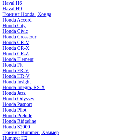
Haval H6
Haval H9
Тюнинг Honda | Хонда
Honda Accord
Honda City
Honda Civic
Honda Crosstour
Honda CR-V
Honda CR-X
Honda CR-Z
Honda Element
Honda Fit
Honda FR-V
Honda HR-V
Honda Insight
Honda Integra, RS-X
Honda Jazz
Honda Odyssey
Honda Pasport
Honda Pilot
Honda Prelude
Honda Ridgeline
Honda S2000
Тюнинг Hummer | Хаммер
Hummer H2