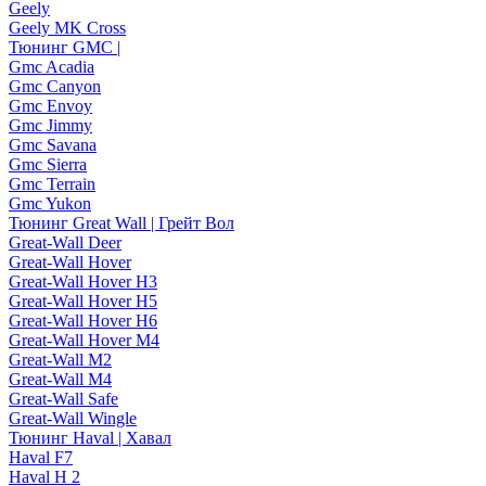
Geely
Geely MK Cross
Тюнинг GMC |
Gmc Acadia
Gmc Canyon
Gmc Envoy
Gmc Jimmy
Gmc Savana
Gmc Sierra
Gmc Terrain
Gmc Yukon
Тюнинг Great Wall | Грейт Вол
Great-Wall Deer
Great-Wall Hover
Great-Wall Hover H3
Great-Wall Hover H5
Great-Wall Hover H6
Great-Wall Hover M4
Great-Wall M2
Great-Wall M4
Great-Wall Safe
Great-Wall Wingle
Тюнинг Haval | Хавал
Haval F7
Haval H 2