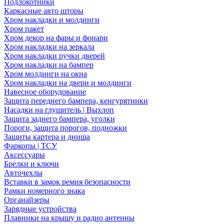
Подлокотники
Каркасные авто шторы
Хром накладки и молдинги
Хром пакет
Хром декор на фары и фонари
Хром накладки на зеркала
Хром накладки ручки дверей
Хром накладки на бампер
Хром молдинги на окна
Хром накладки на двери и молдинги
Навесное оборудование
Защита переднего бампера, кенгурятники
Насадки на глушитель | Выхлоп
Защита заднего бампера, уголки
Пороги, защита порогов, подножки
Защиты картера и днища
Фаркопы | ТСУ
Аксессуары
Брелки и ключи
Авточехлы
Вставки в замок ремня безопасности
Рамки номерного знака
Органайзеры
Зарядные устройства
Плавники на крышу и радио антенны