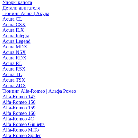
Упоры капота
Детали двигателя
Тюнинг Acura | Акура
Acura CL
Acura CSX
Acura ILX
Acura Integra
Acura Legend
Acura MDX
Acura NSX
Acura RDX
Acura RL
Acura RSX
Acura TL
Acura TSX
Acura ZDX
Тюнинг Alfa-Romeo | Альфа Ромео
Alfa-Romeo 147
Alfa-Romeo 156
Alfa-Romeo 159
Alfa-Romeo 166
Alfa-Romeo 4C
Alfa-Romeo Giulietta
Alfa-Romeo MiTo
Alfa-Romeo Spider