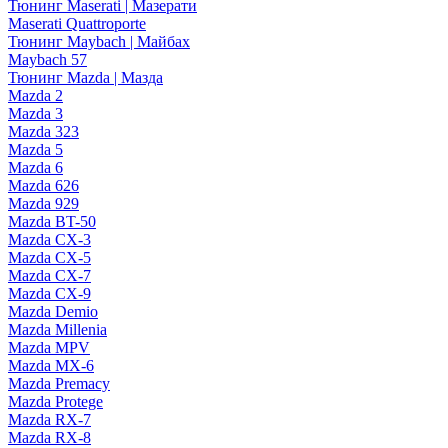
Тюнинг Maserati | Мазерати
Maserati Quattroporte
Тюнинг Maybach | Майбах
Maybach 57
Тюнинг Mazda | Мазда
Mazda 2
Mazda 3
Mazda 323
Mazda 5
Mazda 6
Mazda 626
Mazda 929
Mazda BT-50
Mazda CX-3
Mazda CX-5
Mazda CX-7
Mazda CX-9
Mazda Demio
Mazda Millenia
Mazda MPV
Mazda MX-6
Mazda Premacy
Mazda Protege
Mazda RX-7
Mazda RX-8