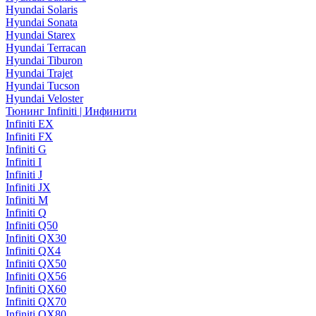
Hyundai Solaris
Hyundai Sonata
Hyundai Starex
Hyundai Terracan
Hyundai Tiburon
Hyundai Trajet
Hyundai Tucson
Hyundai Veloster
Тюнинг Infiniti | Инфинити
Infiniti EX
Infiniti FX
Infiniti G
Infiniti I
Infiniti J
Infiniti JX
Infiniti M
Infiniti Q
Infiniti Q50
Infiniti QX30
Infiniti QX4
Infiniti QX50
Infiniti QX56
Infiniti QX60
Infiniti QX70
Infiniti QX80