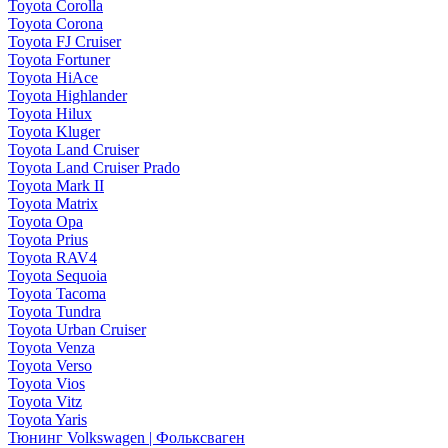
Toyota Corolla
Toyota Corona
Toyota FJ Cruiser
Toyota Fortuner
Toyota HiAce
Toyota Highlander
Toyota Hilux
Toyota Kluger
Toyota Land Cruiser
Toyota Land Cruiser Prado
Toyota Mark II
Toyota Matrix
Toyota Opa
Toyota Prius
Toyota RAV4
Toyota Sequoia
Toyota Tacoma
Toyota Tundra
Toyota Urban Cruiser
Toyota Venza
Toyota Verso
Toyota Vios
Toyota Vitz
Toyota Yaris
Тюнинг Volkswagen | Фольксваген