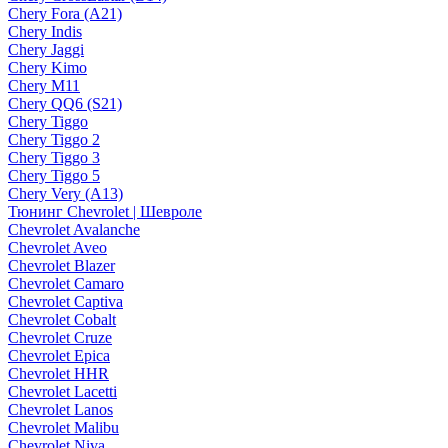
Chery Fora (A21)
Chery Indis
Chery Jaggi
Chery Kimo
Chery M11
Chery QQ6 (S21)
Chery Tiggo
Chery Tiggo 2
Chery Tiggo 3
Chery Tiggo 5
Chery Very (A13)
Тюнинг Chevrolet | Шевроле
Chevrolet Avalanche
Chevrolet Aveo
Chevrolet Blazer
Chevrolet Camaro
Chevrolet Captiva
Chevrolet Cobalt
Chevrolet Cruze
Chevrolet Epica
Chevrolet HHR
Chevrolet Lacetti
Chevrolet Lanos
Chevrolet Malibu
Chevrolet Niva