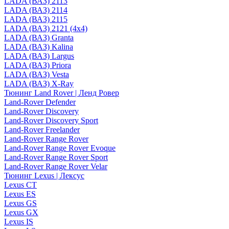
LADA (ВАЗ) 2113
LADA (ВАЗ) 2114
LADA (ВАЗ) 2115
LADA (ВАЗ) 2121 (4x4)
LADA (ВАЗ) Granta
LADA (ВАЗ) Kalina
LADA (ВАЗ) Largus
LADA (ВАЗ) Priora
LADA (ВАЗ) Vesta
LADA (ВАЗ) X-Ray
Тюнинг Land Rover | Ленд Ровер
Land-Rover Defender
Land-Rover Discovery
Land-Rover Discovery Sport
Land-Rover Freelander
Land-Rover Range Rover
Land-Rover Range Rover Evoque
Land-Rover Range Rover Sport
Land-Rover Range Rover Velar
Тюнинг Lexus | Лексус
Lexus CT
Lexus ES
Lexus GS
Lexus GX
Lexus IS