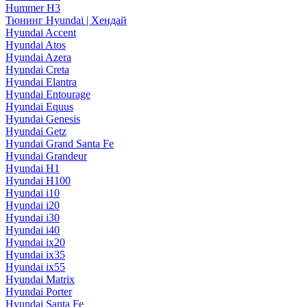
Hummer H3
Тюнинг Hyundai | Хендай
Hyundai Accent
Hyundai Atos
Hyundai Azera
Hyundai Creta
Hyundai Elantra
Hyundai Entourage
Hyundai Equus
Hyundai Genesis
Hyundai Getz
Hyundai Grand Santa Fe
Hyundai Grandeur
Hyundai H1
Hyundai H100
Hyundai i10
Hyundai i20
Hyundai i30
Hyundai i40
Hyundai ix20
Hyundai ix35
Hyundai ix55
Hyundai Matrix
Hyundai Porter
Hyundai Santa Fe