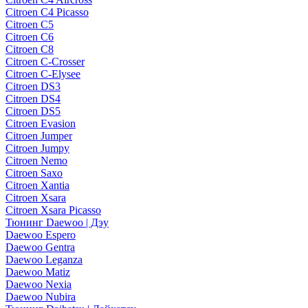
Citroen C4 Picasso
Citroen C5
Citroen C6
Citroen C8
Citroen C-Crosser
Citroen C-Elysee
Citroen DS3
Citroen DS4
Citroen DS5
Citroen Evasion
Citroen Jumper
Citroen Jumpy
Citroen Nemo
Citroen Saxo
Citroen Xantia
Citroen Xsara
Citroen Xsara Picasso
Тюнинг Daewoo | Дэу
Daewoo Espero
Daewoo Gentra
Daewoo Leganza
Daewoo Matiz
Daewoo Nexia
Daewoo Nubira