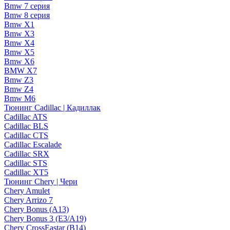
Bmw 7 серия
Bmw 8 серия
Bmw X1
Bmw X3
Bmw X4
Bmw X5
Bmw X6
BMW X7
Bmw Z3
Bmw Z4
Bmw М6
Тюнинг Cadillac | Кадиллак
Cadillac ATS
Cadillac BLS
Cadillac CTS
Cadillac Escalade
Cadillac SRX
Cadillac STS
Cadillac XT5
Тюнинг Chery | Чери
Chery Amulet
Chery Arrizo 7
Chery Bonus (A13)
Chery Bonus 3 (E3/A19)
Chery CrossEastar (B14)