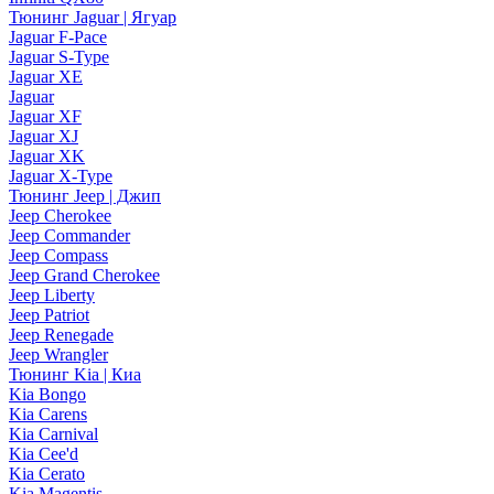
Тюнинг Jaguar | Ягуар
Jaguar F-Pace
Jaguar S-Type
Jaguar XE
Jaguar
Jaguar XF
Jaguar XJ
Jaguar XK
Jaguar X-Type
Тюнинг Jeep | Джип
Jeep Cherokee
Jeep Commander
Jeep Compass
Jeep Grand Cherokee
Jeep Liberty
Jeep Patriot
Jeep Renegade
Jeep Wrangler
Тюнинг Kia | Киа
Kia Bongo
Kia Carens
Kia Carnival
Kia Cee'd
Kia Cerato
Kia Magentis