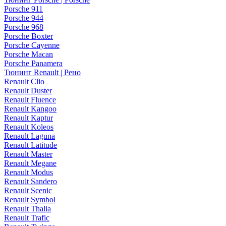
Porsche 911
Porsche 944
Porsche 968
Porsche Boxter
Porsche Cayenne
Porsche Macan
Porsche Panamera
Тюнинг Renault | Рено
Renault Clio
Renault Duster
Renault Fluence
Renault Kangoo
Renault Kaptur
Renault Koleos
Renault Laguna
Renault Latitude
Renault Master
Renault Megane
Renault Modus
Renault Sandero
Renault Scenic
Renault Symbol
Renault Thalia
Renault Trafic