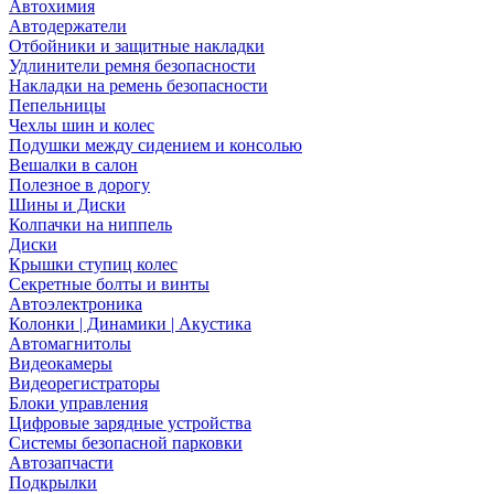
Автохимия
Автодержатели
Отбойники и защитные накладки
Удлинители ремня безопасности
Накладки на ремень безопасности
Пепельницы
Чехлы шин и колес
Подушки между сидением и консолью
Вешалки в салон
Полезное в дорогу
Шины и Диски
Колпачки на ниппель
Диски
Крышки ступиц колес
Секретные болты и винты
Автоэлектроника
Колонки | Динамики | Акустика
Автомагнитолы
Видеокамеры
Видеорегистраторы
Блоки управления
Цифровые зарядные устройства
Системы безопасной парковки
Автозапчасти
Подкрылки