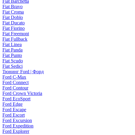
Fiat Barchetta
Fiat Bravo
Fiat Croma
Fiat Doblo
Fiat Ducato
Fiat Fiorino
Fiat Freemont
Fiat Fullback
Fiat Linea
Fiat Panda
Fiat Punto
Fiat Scudo
Fiat Sedici
Тюнинг Ford | Форд
Ford C-Max
Ford Connect
Ford Contour
Ford Crown Victoria
Ford EcoSport
Ford Edge
Ford Escape
Ford Escort
Ford Excursion
Ford Expedition
Ford Explorer