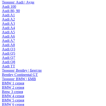
Тюнинг Audi | Ауди
Audi 100
Audi 80, 90
Audi A1
Audi A2
Audi A3
Audi A4
Audi A5
Audi A6
Audi A7
Audi A8
Audi Q3
Audi Q5
Audi Q7
Audi Q8
Audi TT
Тюнинг Bentley | Бентли
Bentley Continental GT
Тюнинг BMW | БМВ
BMW 1 серия
BMW 2 серия
Bmw 3 серия
BMW 4 серия
BMW 5 серия
BMW 6 серия