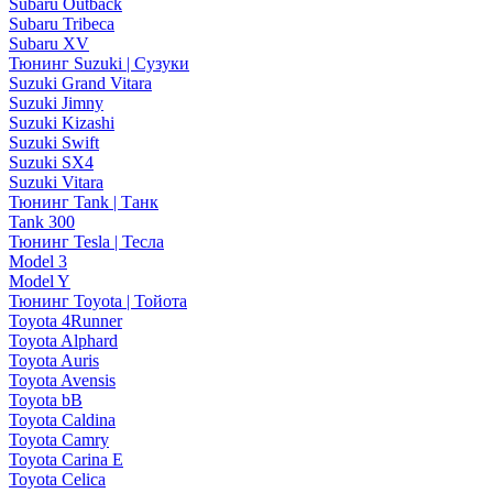
Subaru Outback
Subaru Tribeca
Subaru XV
Тюнинг Suzuki | Сузуки
Suzuki Grand Vitara
Suzuki Jimny
Suzuki Kizashi
Suzuki Swift
Suzuki SX4
Suzuki Vitara
Тюнинг Tank | Танк
Tank 300
Тюнинг Tesla | Тесла
Model 3
Model Y
Тюнинг Toyota | Тойота
Toyota 4Runner
Toyota Alphard
Toyota Auris
Toyota Avensis
Toyota bB
Toyota Caldina
Toyota Camry
Toyota Carina E
Toyota Celica