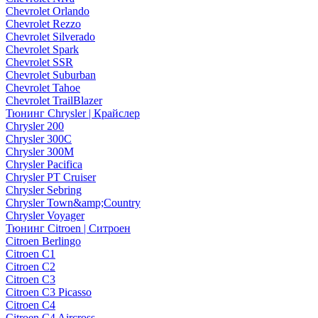
Chevrolet Orlando
Chevrolet Rezzo
Chevrolet Silverado
Chevrolet Spark
Chevrolet SSR
Chevrolet Suburban
Chevrolet Tahoe
Chevrolet TrailBlazer
Тюнинг Chrysler | Крайслер
Chrysler 200
Chrysler 300C
Chrysler 300M
Chrysler Pacifica
Chrysler PT Cruiser
Chrysler Sebring
Chrysler Town&amp;Country
Chrysler Voyager
Тюнинг Citroen | Ситроен
Citroen Berlingo
Citroen C1
Citroen C2
Citroen C3
Citroen C3 Picasso
Citroen C4
Citroen C4 Aircross