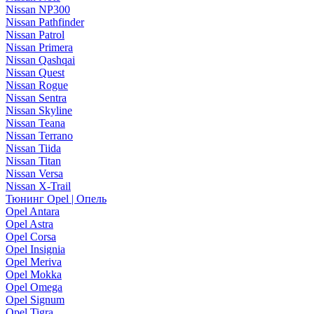
Nissan NP300
Nissan Pathfinder
Nissan Patrol
Nissan Primera
Nissan Qashqai
Nissan Quest
Nissan Rogue
Nissan Sentra
Nissan Skyline
Nissan Teana
Nissan Terrano
Nissan Tiida
Nissan Titan
Nissan Versa
Nissan X-Trail
Тюнинг Opel | Опель
Opel Antara
Opel Astra
Opel Corsa
Opel Insignia
Opel Meriva
Opel Mokka
Opel Omega
Opel Signum
Opel Tigra