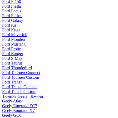
Ford F-150
Ford Fiesta
Ford Focus
Ford Fusion
Ford Galaxy
Ford Ka
Ford Kuga
Ford Maverick
Ford Mondeo
Ford Mustang
Ford Probe
Ford Ranger
Ford S-Max
Ford Taurus
Ford Thunderbird
Ford Tourneo Connect
Ford Tourneo Custom
Ford Transit
Ford Transit Connect
Ford Transit Custom
Тюнинг Geely | Джили
Geely Atlas
Geely Emgrand EC7
Geely Emgrand X7
Geely GC6