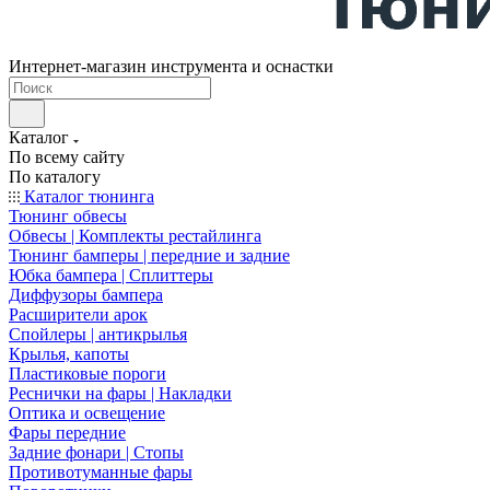
Интернет-магазин инструмента и оснастки
Каталог
По всему сайту
По каталогу
Каталог тюнинга
Тюнинг обвесы
Обвесы | Комплекты рестайлинга
Тюнинг бамперы | передние и задние
Юбка бампера | Сплиттеры
Диффузоры бампера
Расширители арок
Спойлеры | антикрылья
Крылья, капоты
Пластиковые пороги
Реснички на фары | Накладки
Оптика и освещение
Фары передние
Задние фонари | Стопы
Противотуманные фары