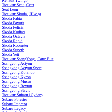
Renault Twingo
Тюнинг Seat | Сеат
Seat Leon
Тюнинг Skoda | Шкода
Skoda Fabia
Skoda Favorit
Skoda Felicia
Skoda Kodiaq
Skoda Octavia
Skoda Rapid
Skoda Roomster
Skoda Superb
Skoda Yeti
Тюнинг SsangYong | Санг Енг
Ssangyong Actyon
Ssangyong Actyon Sport
Ssangyong Korando
Ssangyong Kyron
Ssangyong Musso
Ssangyong Rexton
Ssangyong Stavic
Тюнинг Subaru | Субару
Subaru Forester
Subaru Impreza
Subaru Legacy