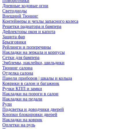
Поворотники
Дневные ходовые огни
Светодиоды
Внешний Тюнинг
Контейнеры и чехлы запасного колеса
Решетки радиатора и бампера
Дефлекторы окон и капота
Защита фар
Брызговики
Рейлинги и поперечины
Накладки на зеркала и корпусы
Сетки для бампера
Эмблемы, наклейки, шильдики
Тюнинг салона
Отделка салона
Панели приборов | шкалы и кольца
Коврики в салон и багажник
Ручки КПП и замки
Накладки на пороги в салон
Накладки на педали
Рули
Подсветка и доводчики дверей
Кнопки блокировки дверей
Накладки на коврик
Оплетки на руль