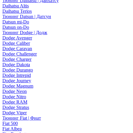
Тюнинг Daihatsu | Дайхатсу
Daihatsu Altis
Daihatsu Terios
Тюнинг Datsun | Датсун
Datsun mi-Do
Datsun on-Do
Тюнинг Dodge | Додж
Dodge Avenger
Dodge Caliber
Dodge Caravan
Dodge Challenger
Dodge Charger
Dodge Dakota
Dodge Durango
Dodge Intrepid
Dodge Journey
Dodge Magnum
Dodge Neon
Dodge Nitro
Dodge RAM
Dodge Stratus
Dodge Viper
Тюнинг Fiat | Фиат
Fiat 500
Fiat Albea