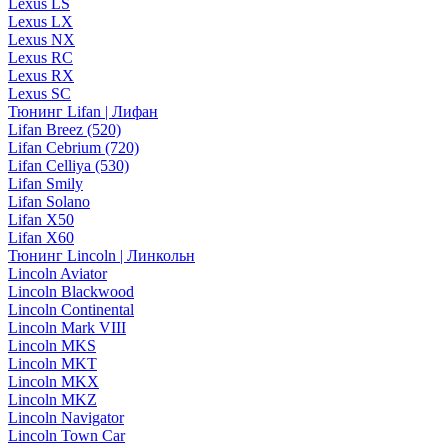
Lexus LS
Lexus LX
Lexus NX
Lexus RC
Lexus RX
Lexus SC
Тюнинг Lifan | Лифан
Lifan Breez (520)
Lifan Cebrium (720)
Lifan Celliya (530)
Lifan Smily
Lifan Solano
Lifan X50
Lifan X60
Тюнинг Lincoln | Линкольн
Lincoln Aviator
Lincoln Blackwood
Lincoln Continental
Lincoln Mark VIII
Lincoln MKS
Lincoln MKT
Lincoln MKX
Lincoln MKZ
Lincoln Navigator
Lincoln Town Car