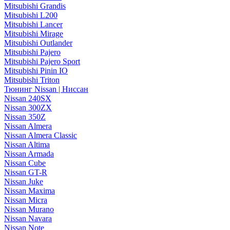
Mitsubishi Grandis
Mitsubishi L200
Mitsubishi Lancer
Mitsubishi Mirage
Mitsubishi Outlander
Mitsubishi Pajero
Mitsubishi Pajero Sport
Mitsubishi Pinin IO
Mitsubishi Triton
Тюнинг Nissan | Ниссан
Nissan 240SX
Nissan 300ZX
Nissan 350Z
Nissan Almera
Nissan Almera Classic
Nissan Altima
Nissan Armada
Nissan Cube
Nissan GT-R
Nissan Juke
Nissan Maxima
Nissan Micra
Nissan Murano
Nissan Navara
Nissan Note