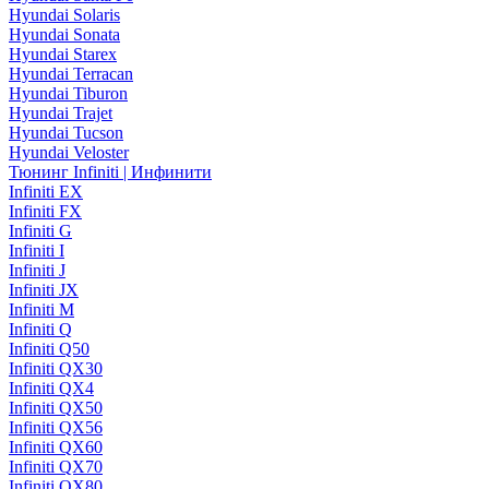
Hyundai Solaris
Hyundai Sonata
Hyundai Starex
Hyundai Terracan
Hyundai Tiburon
Hyundai Trajet
Hyundai Tucson
Hyundai Veloster
Тюнинг Infiniti | Инфинити
Infiniti EX
Infiniti FX
Infiniti G
Infiniti I
Infiniti J
Infiniti JX
Infiniti M
Infiniti Q
Infiniti Q50
Infiniti QX30
Infiniti QX4
Infiniti QX50
Infiniti QX56
Infiniti QX60
Infiniti QX70
Infiniti QX80