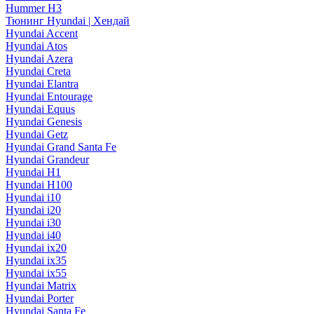
Hummer H3
Тюнинг Hyundai | Хендай
Hyundai Accent
Hyundai Atos
Hyundai Azera
Hyundai Creta
Hyundai Elantra
Hyundai Entourage
Hyundai Equus
Hyundai Genesis
Hyundai Getz
Hyundai Grand Santa Fe
Hyundai Grandeur
Hyundai H1
Hyundai H100
Hyundai i10
Hyundai i20
Hyundai i30
Hyundai i40
Hyundai ix20
Hyundai ix35
Hyundai ix55
Hyundai Matrix
Hyundai Porter
Hyundai Santa Fe