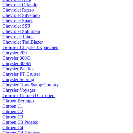
Chevrolet Orlando
Chevrolet Rezzo
Chevrolet Silverado
Chevrolet Spark
Chevrolet SSR
Chevrolet Suburban
Chevrolet Tahoe
Chevrolet TrailBlazer
Тюнинг Chrysler | Крайслер
Chrysler 200
Chrysler 300C
Chrysler 300M
Chrysler Pacifica
Chrysler PT Cruiser
Chrysler Sebring
Chrysler Town&amp;Country
Chrysler Voyager
Тюнинг Citroen | Ситроен
Citroen Berlingo
Citroen C1
Citroen C2
Citroen C3
Citroen C3 Picasso
Citroen C4
Citroen C4 Aircross