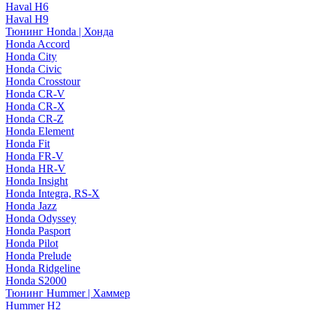
Haval H6
Haval H9
Тюнинг Honda | Хонда
Honda Accord
Honda City
Honda Civic
Honda Crosstour
Honda CR-V
Honda CR-X
Honda CR-Z
Honda Element
Honda Fit
Honda FR-V
Honda HR-V
Honda Insight
Honda Integra, RS-X
Honda Jazz
Honda Odyssey
Honda Pasport
Honda Pilot
Honda Prelude
Honda Ridgeline
Honda S2000
Тюнинг Hummer | Хаммер
Hummer H2