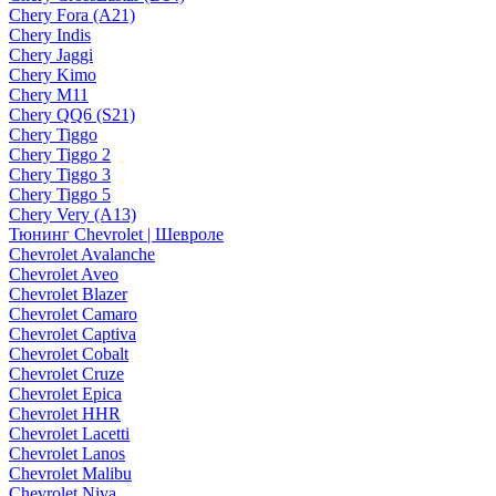
Chery Fora (A21)
Chery Indis
Chery Jaggi
Chery Kimo
Chery M11
Chery QQ6 (S21)
Chery Tiggo
Chery Tiggo 2
Chery Tiggo 3
Chery Tiggo 5
Chery Very (A13)
Тюнинг Chevrolet | Шевроле
Chevrolet Avalanche
Chevrolet Aveo
Chevrolet Blazer
Chevrolet Camaro
Chevrolet Captiva
Chevrolet Cobalt
Chevrolet Cruze
Chevrolet Epica
Chevrolet HHR
Chevrolet Lacetti
Chevrolet Lanos
Chevrolet Malibu
Chevrolet Niva