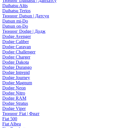
Тюнинг Daihatsu | Дайхатсу
Daihatsu Altis
Daihatsu Terios
Тюнинг Datsun | Датсун
Datsun mi-Do
Datsun on-Do
Тюнинг Dodge | Додж
Dodge Avenger
Dodge Caliber
Dodge Caravan
Dodge Challenger
Dodge Charger
Dodge Dakota
Dodge Durango
Dodge Intrepid
Dodge Journey
Dodge Magnum
Dodge Neon
Dodge Nitro
Dodge RAM
Dodge Stratus
Dodge Viper
Тюнинг Fiat | Фиат
Fiat 500
Fiat Albea