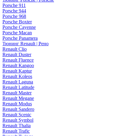
Porsche 911
Porsche 944
Porsche 968
Porsche Boxter
Porsche Cayenne
Porsche Macan
Porsche Panamera
Тюнинг Renault | Рено
Renault Clio
Renault Duster
Renault Fluence
Renault Kangoo
Renault Kaptur
Renault Koleos
Renault Laguna
Renault Latitude
Renault Master
Renault Megane
Renault Modus
Renault Sandero
Renault Scenic
Renault Symbol
Renault Thalia
Renault Trafic