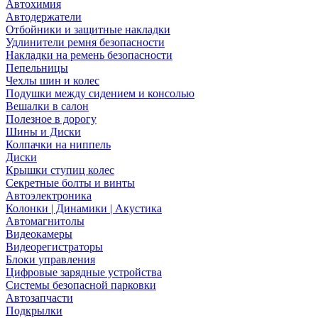
Автохимия
Автодержатели
Отбойники и защитные накладки
Удлинители ремня безопасности
Накладки на ремень безопасности
Пепельницы
Чехлы шин и колес
Подушки между сидением и консолью
Вешалки в салон
Полезное в дорогу
Шины и Диски
Колпачки на ниппель
Диски
Крышки ступиц колес
Секретные болты и винты
Автоэлектроника
Колонки | Динамики | Акустика
Автомагнитолы
Видеокамеры
Видеорегистраторы
Блоки управления
Цифровые зарядные устройства
Системы безопасной парковки
Автозапчасти
Подкрылки