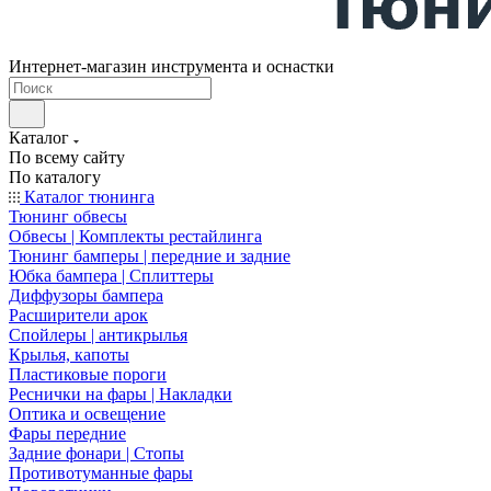
Интернет-магазин инструмента и оснастки
Каталог
По всему сайту
По каталогу
Каталог тюнинга
Тюнинг обвесы
Обвесы | Комплекты рестайлинга
Тюнинг бамперы | передние и задние
Юбка бампера | Сплиттеры
Диффузоры бампера
Расширители арок
Спойлеры | антикрылья
Крылья, капоты
Пластиковые пороги
Реснички на фары | Накладки
Оптика и освещение
Фары передние
Задние фонари | Стопы
Противотуманные фары