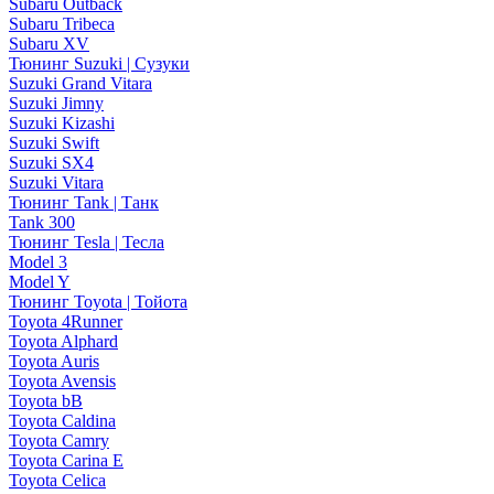
Subaru Outback
Subaru Tribeca
Subaru XV
Тюнинг Suzuki | Сузуки
Suzuki Grand Vitara
Suzuki Jimny
Suzuki Kizashi
Suzuki Swift
Suzuki SX4
Suzuki Vitara
Тюнинг Tank | Танк
Tank 300
Тюнинг Tesla | Тесла
Model 3
Model Y
Тюнинг Toyota | Тойота
Toyota 4Runner
Toyota Alphard
Toyota Auris
Toyota Avensis
Toyota bB
Toyota Caldina
Toyota Camry
Toyota Carina E
Toyota Celica