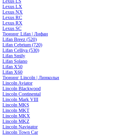
Lexus LS
Lexus LX
Lexus NX
Lexus RC
Lexus RX
Lexus SC
Тюнинг Lifan | Лифан
Lifan Breez (520)
Lifan Cebrium (720)
Lifan Celliya (530)
Lifan Smily
Lifan Solano
Lifan X50
Lifan X60
Тюнинг Lincoln | Линкольн
Lincoln Aviator
Lincoln Blackwood
Lincoln Continental
Lincoln Mark VIII
Lincoln MKS
Lincoln MKT
Lincoln MKX
Lincoln MKZ
Lincoln Navigator
Lincoln Town Car