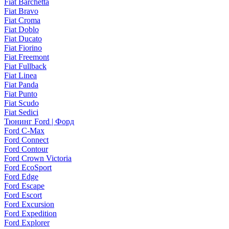
Fiat Barchetta
Fiat Bravo
Fiat Croma
Fiat Doblo
Fiat Ducato
Fiat Fiorino
Fiat Freemont
Fiat Fullback
Fiat Linea
Fiat Panda
Fiat Punto
Fiat Scudo
Fiat Sedici
Тюнинг Ford | Форд
Ford C-Max
Ford Connect
Ford Contour
Ford Crown Victoria
Ford EcoSport
Ford Edge
Ford Escape
Ford Escort
Ford Excursion
Ford Expedition
Ford Explorer