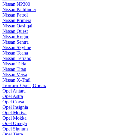
Nissan NP300
Nissan Pathfinder
Nissan Patrol
Nissan Primera
Nissan Qashqai
Nissan Quest
Nissan Rogue
Nissan Sentra
Nissan Skyline
Nissan Teana
Nissan Terrano
Nissan Tiida
Nissan Titan
Nissan Versa
Nissan X-Trail
Тюнинг Opel | Опель
Opel Antara
Opel Astra
Opel Corsa
Opel Insignia
Opel Meriva
Opel Mokka
Opel Omega
Opel Signum
Opel Tigra