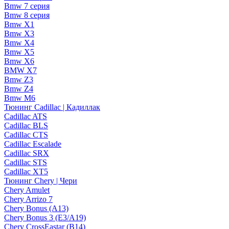
Bmw 7 серия
Bmw 8 серия
Bmw X1
Bmw X3
Bmw X4
Bmw X5
Bmw X6
BMW X7
Bmw Z3
Bmw Z4
Bmw М6
Тюнинг Cadillac | Кадиллак
Cadillac ATS
Cadillac BLS
Cadillac CTS
Cadillac Escalade
Cadillac SRX
Cadillac STS
Cadillac XT5
Тюнинг Chery | Чери
Chery Amulet
Chery Arrizo 7
Chery Bonus (A13)
Chery Bonus 3 (E3/A19)
Chery CrossEastar (B14)