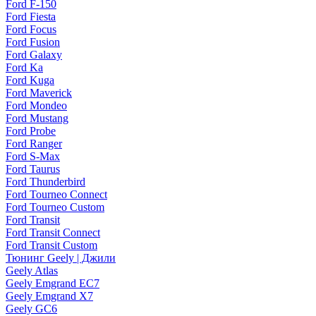
Ford F-150
Ford Fiesta
Ford Focus
Ford Fusion
Ford Galaxy
Ford Ka
Ford Kuga
Ford Maverick
Ford Mondeo
Ford Mustang
Ford Probe
Ford Ranger
Ford S-Max
Ford Taurus
Ford Thunderbird
Ford Tourneo Connect
Ford Tourneo Custom
Ford Transit
Ford Transit Connect
Ford Transit Custom
Тюнинг Geely | Джили
Geely Atlas
Geely Emgrand EC7
Geely Emgrand X7
Geely GC6