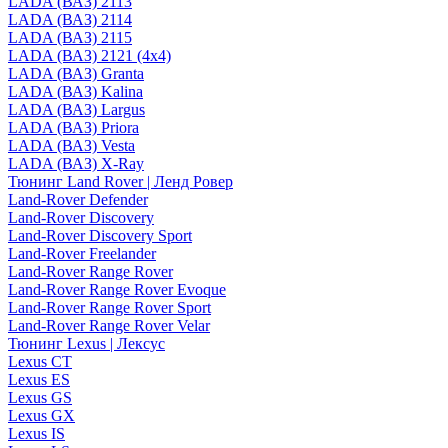
LADA (ВАЗ) 2113
LADA (ВАЗ) 2114
LADA (ВАЗ) 2115
LADA (ВАЗ) 2121 (4x4)
LADA (ВАЗ) Granta
LADA (ВАЗ) Kalina
LADA (ВАЗ) Largus
LADA (ВАЗ) Priora
LADA (ВАЗ) Vesta
LADA (ВАЗ) X-Ray
Тюнинг Land Rover | Ленд Ровер
Land-Rover Defender
Land-Rover Discovery
Land-Rover Discovery Sport
Land-Rover Freelander
Land-Rover Range Rover
Land-Rover Range Rover Evoque
Land-Rover Range Rover Sport
Land-Rover Range Rover Velar
Тюнинг Lexus | Лексус
Lexus CT
Lexus ES
Lexus GS
Lexus GX
Lexus IS