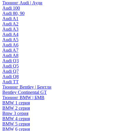
Тюнинг Audi | Ауди
Audi 100
Audi 80, 90
Audi A1
Audi A2
Audi A3
Audi A4
Audi A5
Audi A6
Audi A7
Audi A8
Audi Q3
Audi Q5
Audi Q7
Audi Q8
Audi TT
Тюнинг Bentley | Бентли
Bentley Continental GT
Тюнинг BMW | БМВ
BMW 1 серия
BMW 2 серия
Bmw 3 серия
BMW 4 серия
BMW 5 серия
BMW 6 серия