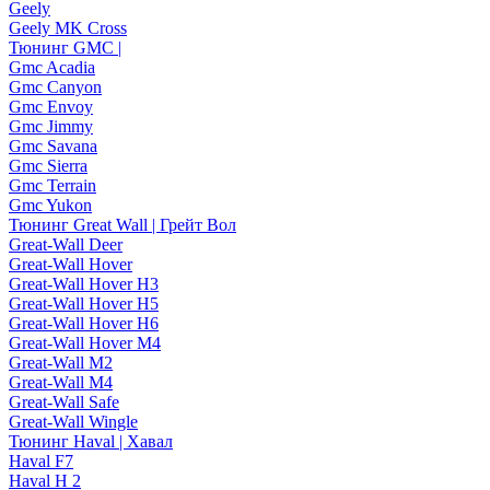
Geely
Geely MK Cross
Тюнинг GMC |
Gmc Acadia
Gmc Canyon
Gmc Envoy
Gmc Jimmy
Gmc Savana
Gmc Sierra
Gmc Terrain
Gmc Yukon
Тюнинг Great Wall | Грейт Вол
Great-Wall Deer
Great-Wall Hover
Great-Wall Hover H3
Great-Wall Hover H5
Great-Wall Hover H6
Great-Wall Hover M4
Great-Wall M2
Great-Wall M4
Great-Wall Safe
Great-Wall Wingle
Тюнинг Haval | Хавал
Haval F7
Haval H 2