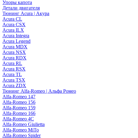
Упоры капота
Детали двигателя
Тюнинг Acura | Акура
Acura CL
Acura CSX
Acura ILX
Acura Integra
Acura Legend
Acura MDX
Acura NSX
Acura RDX
Acura RL
Acura RSX
Acura TL
Acura TSX
Acura ZDX
Тюнинг Alfa-Romeo | Альфа Ромео
Alfa-Romeo 147
Alfa-Romeo 156
Alfa-Romeo 159
Alfa-Romeo 166
Alfa-Romeo 4C
Alfa-Romeo Giulietta
Alfa-Romeo MiTo
Alfa-Romeo Spider