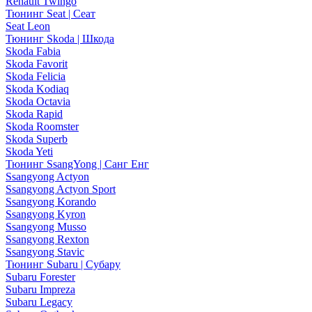
Renault Twingo
Тюнинг Seat | Сеат
Seat Leon
Тюнинг Skoda | Шкода
Skoda Fabia
Skoda Favorit
Skoda Felicia
Skoda Kodiaq
Skoda Octavia
Skoda Rapid
Skoda Roomster
Skoda Superb
Skoda Yeti
Тюнинг SsangYong | Санг Енг
Ssangyong Actyon
Ssangyong Actyon Sport
Ssangyong Korando
Ssangyong Kyron
Ssangyong Musso
Ssangyong Rexton
Ssangyong Stavic
Тюнинг Subaru | Субару
Subaru Forester
Subaru Impreza
Subaru Legacy