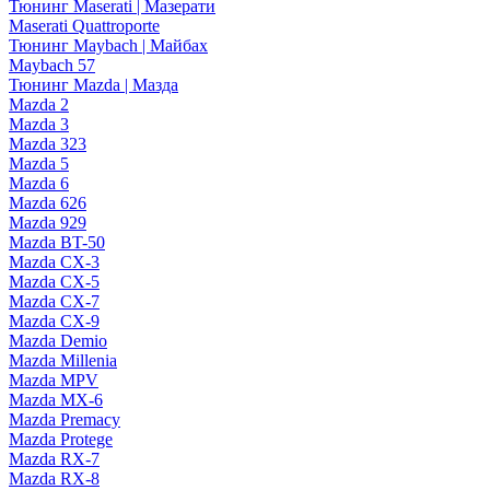
Тюнинг Maserati | Мазерати
Maserati Quattroporte
Тюнинг Maybach | Майбах
Maybach 57
Тюнинг Mazda | Мазда
Mazda 2
Mazda 3
Mazda 323
Mazda 5
Mazda 6
Mazda 626
Mazda 929
Mazda BT-50
Mazda CX-3
Mazda CX-5
Mazda CX-7
Mazda CX-9
Mazda Demio
Mazda Millenia
Mazda MPV
Mazda MX-6
Mazda Premacy
Mazda Protege
Mazda RX-7
Mazda RX-8