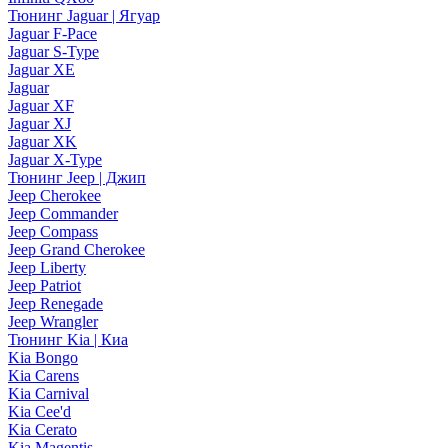
Тюнинг Jaguar | Ягуар
Jaguar F-Pace
Jaguar S-Type
Jaguar XE
Jaguar
Jaguar XF
Jaguar XJ
Jaguar XK
Jaguar X-Type
Тюнинг Jeep | Джип
Jeep Cherokee
Jeep Commander
Jeep Compass
Jeep Grand Cherokee
Jeep Liberty
Jeep Patriot
Jeep Renegade
Jeep Wrangler
Тюнинг Kia | Киа
Kia Bongo
Kia Carens
Kia Carnival
Kia Cee'd
Kia Cerato
Kia Magentis