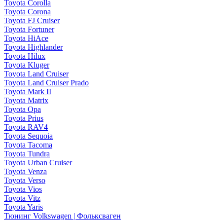
Toyota Corolla
Toyota Corona
Toyota FJ Cruiser
Toyota Fortuner
Toyota HiAce
Toyota Highlander
Toyota Hilux
Toyota Kluger
Toyota Land Cruiser
Toyota Land Cruiser Prado
Toyota Mark II
Toyota Matrix
Toyota Opa
Toyota Prius
Toyota RAV4
Toyota Sequoia
Toyota Tacoma
Toyota Tundra
Toyota Urban Cruiser
Toyota Venza
Toyota Verso
Toyota Vios
Toyota Vitz
Toyota Yaris
Тюнинг Volkswagen | Фольксваген