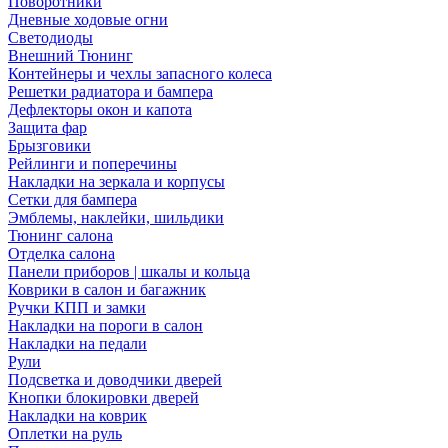
Поворотники
Дневные ходовые огни
Светодиоды
Внешний Тюнинг
Контейнеры и чехлы запасного колеса
Решетки радиатора и бампера
Дефлекторы окон и капота
Защита фар
Брызговики
Рейлинги и поперечины
Накладки на зеркала и корпусы
Сетки для бампера
Эмблемы, наклейки, шильдики
Тюнинг салона
Отделка салона
Панели приборов | шкалы и кольца
Коврики в салон и багажник
Ручки КПП и замки
Накладки на пороги в салон
Накладки на педали
Рули
Подсветка и доводчики дверей
Кнопки блокировки дверей
Накладки на коврик
Оплетки на руль