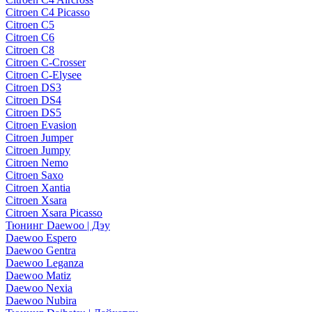
Citroen C4 Picasso
Citroen C5
Citroen C6
Citroen C8
Citroen C-Crosser
Citroen C-Elysee
Citroen DS3
Citroen DS4
Citroen DS5
Citroen Evasion
Citroen Jumper
Citroen Jumpy
Citroen Nemo
Citroen Saxo
Citroen Xantia
Citroen Xsara
Citroen Xsara Picasso
Тюнинг Daewoo | Дэу
Daewoo Espero
Daewoo Gentra
Daewoo Leganza
Daewoo Matiz
Daewoo Nexia
Daewoo Nubira