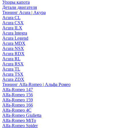
Упоры капота
Детали двигателя
Тюнинг Acura | Акура
Acura CL
Acura CSX
Acura ILX
Acura Integra
Acura Legend
Acura MDX
Acura NSX
Acura RDX
Acura RL
Acura RSX
Acura TL
Acura TSX
Acura ZDX
Тюнинг Alfa-Romeo | Альфа Ромео
Alfa-Romeo 147
Alfa-Romeo 156
Alfa-Romeo 159
Alfa-Romeo 166
Alfa-Romeo 4C
Alfa-Romeo Giulietta
Alfa-Romeo MiTo
Alfa-Romeo Spider