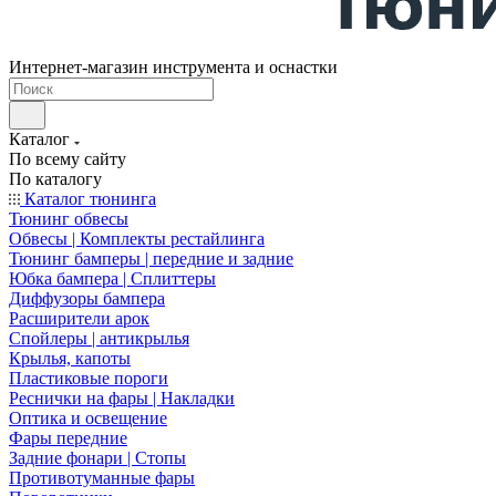
Интернет-магазин инструмента и оснастки
Каталог
По всему сайту
По каталогу
Каталог тюнинга
Тюнинг обвесы
Обвесы | Комплекты рестайлинга
Тюнинг бамперы | передние и задние
Юбка бампера | Сплиттеры
Диффузоры бампера
Расширители арок
Спойлеры | антикрылья
Крылья, капоты
Пластиковые пороги
Реснички на фары | Накладки
Оптика и освещение
Фары передние
Задние фонари | Стопы
Противотуманные фары