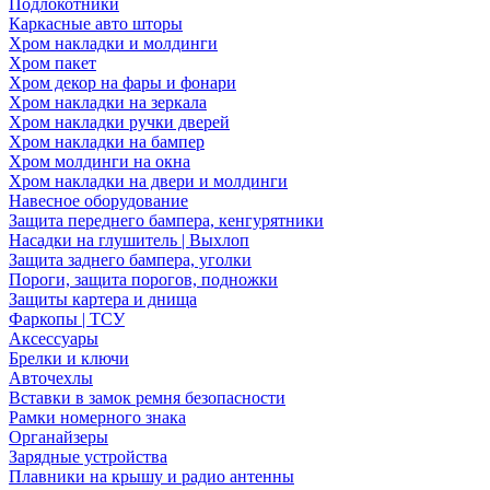
Подлокотники
Каркасные авто шторы
Хром накладки и молдинги
Хром пакет
Хром декор на фары и фонари
Хром накладки на зеркала
Хром накладки ручки дверей
Хром накладки на бампер
Хром молдинги на окна
Хром накладки на двери и молдинги
Навесное оборудование
Защита переднего бампера, кенгурятники
Насадки на глушитель | Выхлоп
Защита заднего бампера, уголки
Пороги, защита порогов, подножки
Защиты картера и днища
Фаркопы | ТСУ
Аксессуары
Брелки и ключи
Авточехлы
Вставки в замок ремня безопасности
Рамки номерного знака
Органайзеры
Зарядные устройства
Плавники на крышу и радио антенны