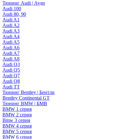
Тюнинг Audi | Ауди
Audi 100
Audi 80, 90
Audi A1
Audi A2
Audi A3
Audi A4
Audi A5
Audi A6
Audi A7
Audi A8
Audi Q3
Audi Q5
Audi Q7
Audi Q8
Audi TT
Тюнинг Bentley | Бентли
Bentley Continental GT
Тюнинг BMW | БМВ
BMW 1 серия
BMW 2 серия
Bmw 3 серия
BMW 4 серия
BMW 5 серия
BMW 6 серия