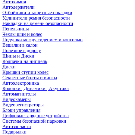
Автохимия
Автодержатели
Отбойники и защитные накладки
Удлинители ремня безопасности
Накладки на ремень безопасности
Пепельницы
Чехлы шин и колес
Подушки между сидением и консолью
Вешалки в салон
Полезное в дорогу
Шины и Диски
Колпачки на ниппель
Диски
Крышки ступиц колес
Секретные болты и винты
Автоэлектроника
Колонки | Динамики | Акустика
Автомагнитолы
Видеокамеры
Видеорегистраторы
Блоки управления
Цифровые зарядные устройства
Системы безопасной парковки
Автозапчасти
Подкрылки