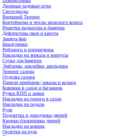
Поворотники
Дневные ходовые огни
Светодиоды
Внешний Тюнинг
Контейнеры и чехлы запасного колеса
Решетки радиатора и бампера
Дефлекторы окон и капота
Защита фар
Брызговики
Рейлинги и поперечины
Накладки на зеркала и корпусы
Сетки для бампера
Эмблемы, наклейки, шильдики
Тюнинг салона
Отделка салона
Панели приборов | шкалы и кольца
Коврики в салон и багажник
Ручки КПП и замки
Накладки на пороги в салон
Накладки на педали
Рули
Подсветка и доводчики дверей
Кнопки блокировки дверей
Накладки на коврик
Оплетки на руль