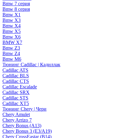
Bmw 7 серия
Bmw 8 серия
Bmw X1
Bmw X3
Bmw X4
Bmw X5
Bmw X6
BMW X7
Bmw Z3
Bmw Z4
Bmw М6
Тюнинг Cadillac | Кадиллак
Cadillac ATS
Cadillac BLS
Cadillac CTS
Cadillac Escalade
Cadillac SRX
Cadillac STS
Cadillac XT5
Тюнинг Chery | Чери
Chery Amulet
Chery Arrizo 7
Chery Bonus (A13)
Chery Bonus 3 (E3/A19)
Chery CrossEastar (B14)