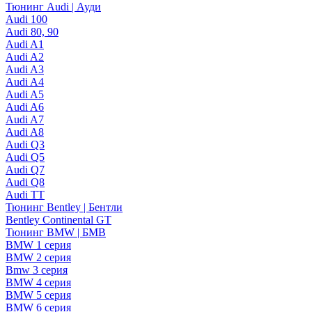
Тюнинг Audi | Ауди
Audi 100
Audi 80, 90
Audi A1
Audi A2
Audi A3
Audi A4
Audi A5
Audi A6
Audi A7
Audi A8
Audi Q3
Audi Q5
Audi Q7
Audi Q8
Audi TT
Тюнинг Bentley | Бентли
Bentley Continental GT
Тюнинг BMW | БМВ
BMW 1 серия
BMW 2 серия
Bmw 3 серия
BMW 4 серия
BMW 5 серия
BMW 6 серия