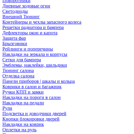
Поворотники
Дневные ходовые огни
Светодиоды
Внешний Тюнинг
Контейнеры и чехлы запасного колеса
Решетки радиатора и бампера
Дефлекторы окон и капота
Защита фар
Брызговики
Рейлинги и поперечины
Накладки на зеркала и корпусы
Сетки для бампера
Эмблемы, наклейки, шильдики
Тюнинг салона
Отделка салона
Панели приборов | шкалы и кольца
Коврики в салон и багажник
Ручки КПП и замки
Накладки на пороги в салон
Накладки на педали
Рули
Подсветка и доводчики дверей
Кнопки блокировки дверей
Накладки на коврик
Оплетки на руль