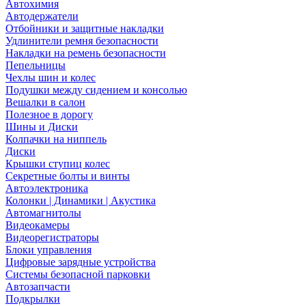
Автохимия
Автодержатели
Отбойники и защитные накладки
Удлинители ремня безопасности
Накладки на ремень безопасности
Пепельницы
Чехлы шин и колес
Подушки между сидением и консолью
Вешалки в салон
Полезное в дорогу
Шины и Диски
Колпачки на ниппель
Диски
Крышки ступиц колес
Секретные болты и винты
Автоэлектроника
Колонки | Динамики | Акустика
Автомагнитолы
Видеокамеры
Видеорегистраторы
Блоки управления
Цифровые зарядные устройства
Системы безопасной парковки
Автозапчасти
Подкрылки