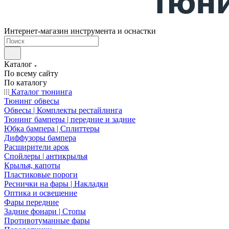
Интернет-магазин инструмента и оснастки
Каталог
По всему сайту
По каталогу
Каталог тюнинга
Тюнинг обвесы
Обвесы | Комплекты рестайлинга
Тюнинг бамперы | передние и задние
Юбка бампера | Сплиттеры
Диффузоры бампера
Расширители арок
Спойлеры | антикрылья
Крылья, капоты
Пластиковые пороги
Реснички на фары | Накладки
Оптика и освещение
Фары передние
Задние фонари | Стопы
Противотуманные фары