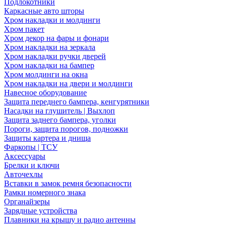
Подлокотники
Каркасные авто шторы
Хром накладки и молдинги
Хром пакет
Хром декор на фары и фонари
Хром накладки на зеркала
Хром накладки ручки дверей
Хром накладки на бампер
Хром молдинги на окна
Хром накладки на двери и молдинги
Навесное оборудование
Защита переднего бампера, кенгурятники
Насадки на глушитель | Выхлоп
Защита заднего бампера, уголки
Пороги, защита порогов, подножки
Защиты картера и днища
Фаркопы | ТСУ
Аксессуары
Брелки и ключи
Авточехлы
Вставки в замок ремня безопасности
Рамки номерного знака
Органайзеры
Зарядные устройства
Плавники на крышу и радио антенны