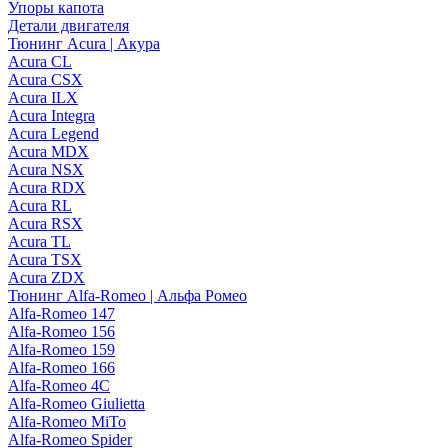
Упоры капота
Детали двигателя
Тюнинг Acura | Акура
Acura CL
Acura CSX
Acura ILX
Acura Integra
Acura Legend
Acura MDX
Acura NSX
Acura RDX
Acura RL
Acura RSX
Acura TL
Acura TSX
Acura ZDX
Тюнинг Alfa-Romeo | Альфа Ромео
Alfa-Romeo 147
Alfa-Romeo 156
Alfa-Romeo 159
Alfa-Romeo 166
Alfa-Romeo 4C
Alfa-Romeo Giulietta
Alfa-Romeo MiTo
Alfa-Romeo Spider