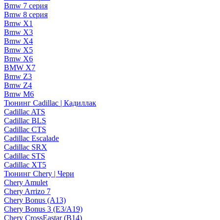
Bmw 7 серия
Bmw 8 серия
Bmw X1
Bmw X3
Bmw X4
Bmw X5
Bmw X6
BMW X7
Bmw Z3
Bmw Z4
Bmw М6
Тюнинг Cadillac | Кадиллак
Cadillac ATS
Cadillac BLS
Cadillac CTS
Cadillac Escalade
Cadillac SRX
Cadillac STS
Cadillac XT5
Тюнинг Chery | Чери
Chery Amulet
Chery Arrizo 7
Chery Bonus (A13)
Chery Bonus 3 (E3/A19)
Chery CrossEastar (B14)