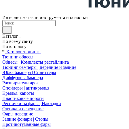
Интернет-магазин инструмента и оснастки
Каталог
По всему сайту
По каталогу
Каталог тюнинга
Тюнинг обвесы
Обвесы | Комплекты рестайлинга
Тюнинг бамперы | передние и задние
Юбка бампера | Сплиттеры
Диффузоры бампера
Расширители арок
Спойлеры | антикрылья
Крылья, капоты
Пластиковые пороги
Реснички на фары | Накладки
Оптика и освещение
Фары передние
Задние фонари | Стопы
Противотуманные фары