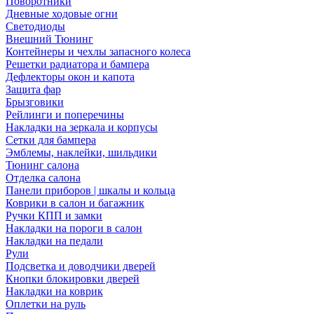
Поворотники
Дневные ходовые огни
Светодиоды
Внешний Тюнинг
Контейнеры и чехлы запасного колеса
Решетки радиатора и бампера
Дефлекторы окон и капота
Защита фар
Брызговики
Рейлинги и поперечины
Накладки на зеркала и корпусы
Сетки для бампера
Эмблемы, наклейки, шильдики
Тюнинг салона
Отделка салона
Панели приборов | шкалы и кольца
Коврики в салон и багажник
Ручки КПП и замки
Накладки на пороги в салон
Накладки на педали
Рули
Подсветка и доводчики дверей
Кнопки блокировки дверей
Накладки на коврик
Оплетки на руль