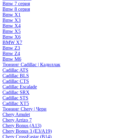
Bmw 7 серия
Bmw 8 серия
Bmw X1
Bmw X3
Bmw X4
Bmw X5
Bmw X6
BMW X7
Bmw Z3
Bmw Z4
Bmw М6
Тюнинг Cadillac | Кадиллак
Cadillac ATS
Cadillac BLS
Cadillac CTS
Cadillac Escalade
Cadillac SRX
Cadillac STS
Cadillac XT5
Тюнинг Chery | Чери
Chery Amulet
Chery Arrizo 7
Chery Bonus (A13)
Chery Bonus 3 (E3/A19)
Chery CrossEastar (B14)