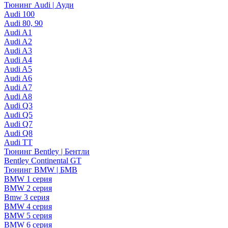
Тюнинг Audi | Ауди
Audi 100
Audi 80, 90
Audi A1
Audi A2
Audi A3
Audi A4
Audi A5
Audi A6
Audi A7
Audi A8
Audi Q3
Audi Q5
Audi Q7
Audi Q8
Audi TT
Тюнинг Bentley | Бентли
Bentley Continental GT
Тюнинг BMW | БМВ
BMW 1 серия
BMW 2 серия
Bmw 3 серия
BMW 4 серия
BMW 5 серия
BMW 6 серия