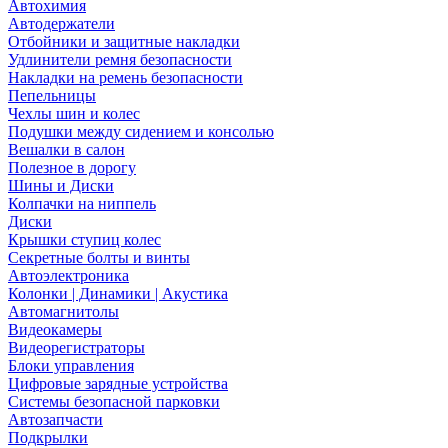
Автохимия
Автодержатели
Отбойники и защитные накладки
Удлинители ремня безопасности
Накладки на ремень безопасности
Пепельницы
Чехлы шин и колес
Подушки между сидением и консолью
Вешалки в салон
Полезное в дорогу
Шины и Диски
Колпачки на ниппель
Диски
Крышки ступиц колес
Секретные болты и винты
Автоэлектроника
Колонки | Динамики | Акустика
Автомагнитолы
Видеокамеры
Видеорегистраторы
Блоки управления
Цифровые зарядные устройства
Системы безопасной парковки
Автозапчасти
Подкрылки