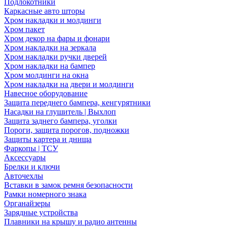
Подлокотники
Каркасные авто шторы
Хром накладки и молдинги
Хром пакет
Хром декор на фары и фонари
Хром накладки на зеркала
Хром накладки ручки дверей
Хром накладки на бампер
Хром молдинги на окна
Хром накладки на двери и молдинги
Навесное оборудование
Защита переднего бампера, кенгурятники
Насадки на глушитель | Выхлоп
Защита заднего бампера, уголки
Пороги, защита порогов, подножки
Защиты картера и днища
Фаркопы | ТСУ
Аксессуары
Брелки и ключи
Авточехлы
Вставки в замок ремня безопасности
Рамки номерного знака
Органайзеры
Зарядные устройства
Плавники на крышу и радио антенны