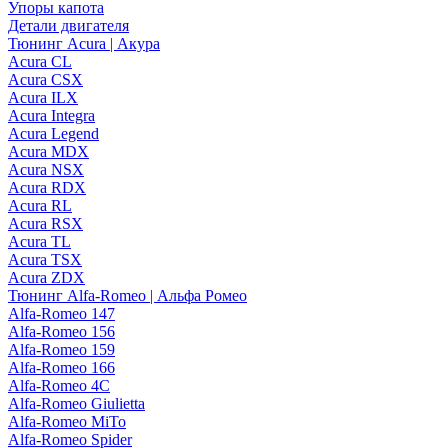
Упоры капота
Детали двигателя
Тюнинг Acura | Акура
Acura CL
Acura CSX
Acura ILX
Acura Integra
Acura Legend
Acura MDX
Acura NSX
Acura RDX
Acura RL
Acura RSX
Acura TL
Acura TSX
Acura ZDX
Тюнинг Alfa-Romeo | Альфа Ромео
Alfa-Romeo 147
Alfa-Romeo 156
Alfa-Romeo 159
Alfa-Romeo 166
Alfa-Romeo 4C
Alfa-Romeo Giulietta
Alfa-Romeo MiTo
Alfa-Romeo Spider