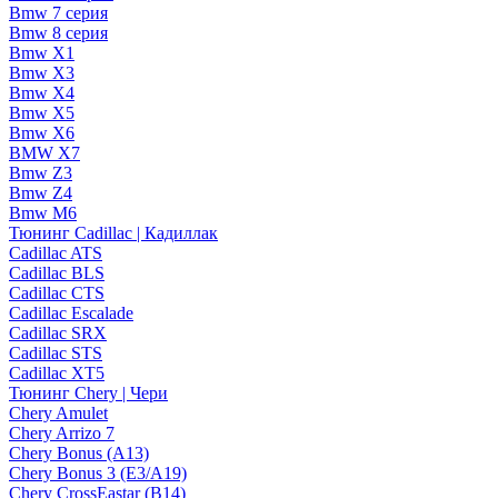
Bmw 7 серия
Bmw 8 серия
Bmw X1
Bmw X3
Bmw X4
Bmw X5
Bmw X6
BMW X7
Bmw Z3
Bmw Z4
Bmw М6
Тюнинг Cadillac | Кадиллак
Cadillac ATS
Cadillac BLS
Cadillac CTS
Cadillac Escalade
Cadillac SRX
Cadillac STS
Cadillac XT5
Тюнинг Chery | Чери
Chery Amulet
Chery Arrizo 7
Chery Bonus (A13)
Chery Bonus 3 (E3/A19)
Chery CrossEastar (B14)