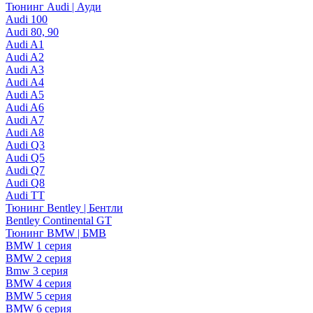
Тюнинг Audi | Ауди
Audi 100
Audi 80, 90
Audi A1
Audi A2
Audi A3
Audi A4
Audi A5
Audi A6
Audi A7
Audi A8
Audi Q3
Audi Q5
Audi Q7
Audi Q8
Audi TT
Тюнинг Bentley | Бентли
Bentley Continental GT
Тюнинг BMW | БМВ
BMW 1 серия
BMW 2 серия
Bmw 3 серия
BMW 4 серия
BMW 5 серия
BMW 6 серия