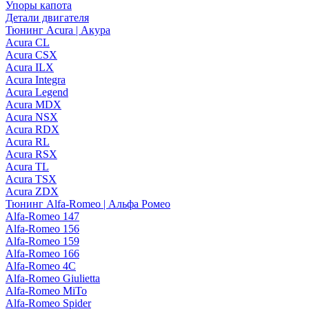
Упоры капота
Детали двигателя
Тюнинг Acura | Акура
Acura CL
Acura CSX
Acura ILX
Acura Integra
Acura Legend
Acura MDX
Acura NSX
Acura RDX
Acura RL
Acura RSX
Acura TL
Acura TSX
Acura ZDX
Тюнинг Alfa-Romeo | Альфа Ромео
Alfa-Romeo 147
Alfa-Romeo 156
Alfa-Romeo 159
Alfa-Romeo 166
Alfa-Romeo 4C
Alfa-Romeo Giulietta
Alfa-Romeo MiTo
Alfa-Romeo Spider