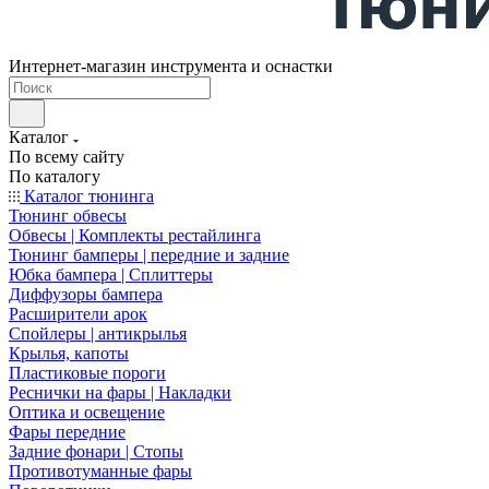
Интернет-магазин инструмента и оснастки
Каталог
По всему сайту
По каталогу
Каталог тюнинга
Тюнинг обвесы
Обвесы | Комплекты рестайлинга
Тюнинг бамперы | передние и задние
Юбка бампера | Сплиттеры
Диффузоры бампера
Расширители арок
Спойлеры | антикрылья
Крылья, капоты
Пластиковые пороги
Реснички на фары | Накладки
Оптика и освещение
Фары передние
Задние фонари | Стопы
Противотуманные фары