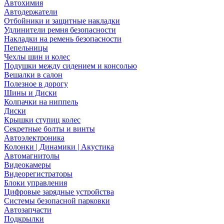
Автохимия
Автодержатели
Отбойники и защитные накладки
Удлинители ремня безопасности
Накладки на ремень безопасности
Пепельницы
Чехлы шин и колес
Подушки между сидением и консолью
Вешалки в салон
Полезное в дорогу
Шины и Диски
Колпачки на ниппель
Диски
Крышки ступиц колес
Секретные болты и винты
Автоэлектроника
Колонки | Динамики | Акустика
Автомагнитолы
Видеокамеры
Видеорегистраторы
Блоки управления
Цифровые зарядные устройства
Системы безопасной парковки
Автозапчасти
Подкрылки