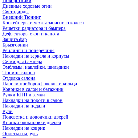
Поворотники
Дневные ходовые огни
Светодиоды
Внешний Тюнинг
Контейнеры и чехлы запасного колеса
Решетки радиатора и бампера
Дефлекторы окон и капота
Защита фар
Брызговики
Рейлинги и поперечины
Накладки на зеркала и корпусы
Сетки для бампера
Эмблемы, наклейки, шильдики
Тюнинг салона
Отделка салона
Панели приборов | шкалы и кольца
Коврики в салон и багажник
Ручки КПП и замки
Накладки на пороги в салон
Накладки на педали
Рули
Подсветка и доводчики дверей
Кнопки блокировки дверей
Накладки на коврик
Оплетки на руль