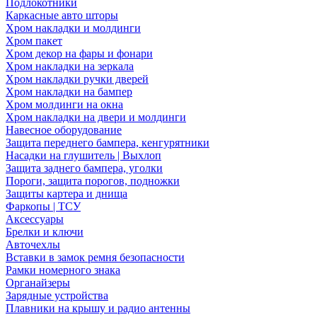
Подлокотники
Каркасные авто шторы
Хром накладки и молдинги
Хром пакет
Хром декор на фары и фонари
Хром накладки на зеркала
Хром накладки ручки дверей
Хром накладки на бампер
Хром молдинги на окна
Хром накладки на двери и молдинги
Навесное оборудование
Защита переднего бампера, кенгурятники
Насадки на глушитель | Выхлоп
Защита заднего бампера, уголки
Пороги, защита порогов, подножки
Защиты картера и днища
Фаркопы | ТСУ
Аксессуары
Брелки и ключи
Авточехлы
Вставки в замок ремня безопасности
Рамки номерного знака
Органайзеры
Зарядные устройства
Плавники на крышу и радио антенны