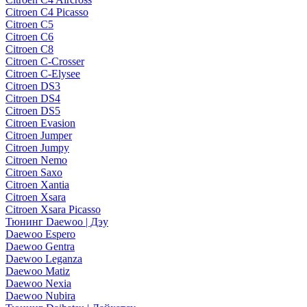
Citroen C4 Picasso
Citroen C5
Citroen C6
Citroen C8
Citroen C-Crosser
Citroen C-Elysee
Citroen DS3
Citroen DS4
Citroen DS5
Citroen Evasion
Citroen Jumper
Citroen Jumpy
Citroen Nemo
Citroen Saxo
Citroen Xantia
Citroen Xsara
Citroen Xsara Picasso
Тюнинг Daewoo | Дэу
Daewoo Espero
Daewoo Gentra
Daewoo Leganza
Daewoo Matiz
Daewoo Nexia
Daewoo Nubira