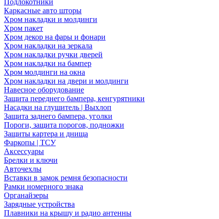
Подлокотники
Каркасные авто шторы
Хром накладки и молдинги
Хром пакет
Хром декор на фары и фонари
Хром накладки на зеркала
Хром накладки ручки дверей
Хром накладки на бампер
Хром молдинги на окна
Хром накладки на двери и молдинги
Навесное оборудование
Защита переднего бампера, кенгурятники
Насадки на глушитель | Выхлоп
Защита заднего бампера, уголки
Пороги, защита порогов, подножки
Защиты картера и днища
Фаркопы | ТСУ
Аксессуары
Брелки и ключи
Авточехлы
Вставки в замок ремня безопасности
Рамки номерного знака
Органайзеры
Зарядные устройства
Плавники на крышу и радио антенны