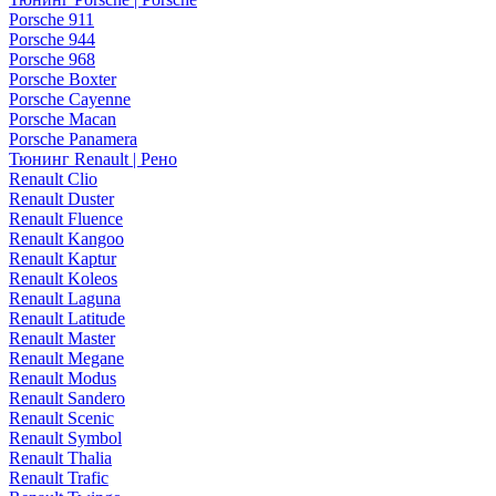
Porsche 911
Porsche 944
Porsche 968
Porsche Boxter
Porsche Cayenne
Porsche Macan
Porsche Panamera
Тюнинг Renault | Рено
Renault Clio
Renault Duster
Renault Fluence
Renault Kangoo
Renault Kaptur
Renault Koleos
Renault Laguna
Renault Latitude
Renault Master
Renault Megane
Renault Modus
Renault Sandero
Renault Scenic
Renault Symbol
Renault Thalia
Renault Trafic