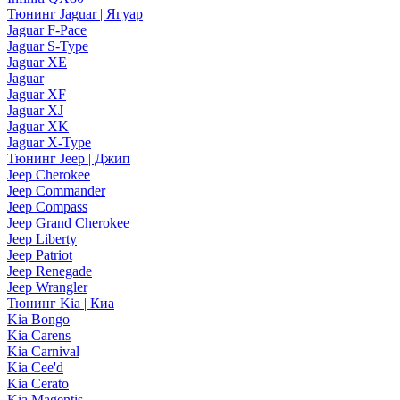
Тюнинг Jaguar | Ягуар
Jaguar F-Pace
Jaguar S-Type
Jaguar XE
Jaguar
Jaguar XF
Jaguar XJ
Jaguar XK
Jaguar X-Type
Тюнинг Jeep | Джип
Jeep Cherokee
Jeep Commander
Jeep Compass
Jeep Grand Cherokee
Jeep Liberty
Jeep Patriot
Jeep Renegade
Jeep Wrangler
Тюнинг Kia | Киа
Kia Bongo
Kia Carens
Kia Carnival
Kia Cee'd
Kia Cerato
Kia Magentis