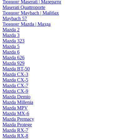
Тюнинг Maserati | Мазерати
Maserati Quattroporte
Тюнинг Maybach | Майбах
Maybach 57
Тюнинг Mazda | Мазда
Mazda 2
Mazda 3
Mazda 323
Mazda 5
Mazda 6
Mazda 626
Mazda 929
Mazda BT-50
Mazda CX-3
Mazda CX-5
Mazda CX-7
Mazda CX-9
Mazda Demio
Mazda Millenia
Mazda MPV
Mazda MX-6
Mazda Premacy
Mazda Protege
Mazda RX-7
Mazda RX-8