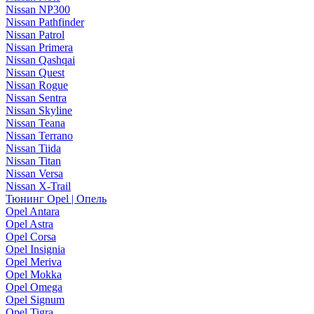
Nissan NP300
Nissan Pathfinder
Nissan Patrol
Nissan Primera
Nissan Qashqai
Nissan Quest
Nissan Rogue
Nissan Sentra
Nissan Skyline
Nissan Teana
Nissan Terrano
Nissan Tiida
Nissan Titan
Nissan Versa
Nissan X-Trail
Тюнинг Opel | Опель
Opel Antara
Opel Astra
Opel Corsa
Opel Insignia
Opel Meriva
Opel Mokka
Opel Omega
Opel Signum
Opel Tigra