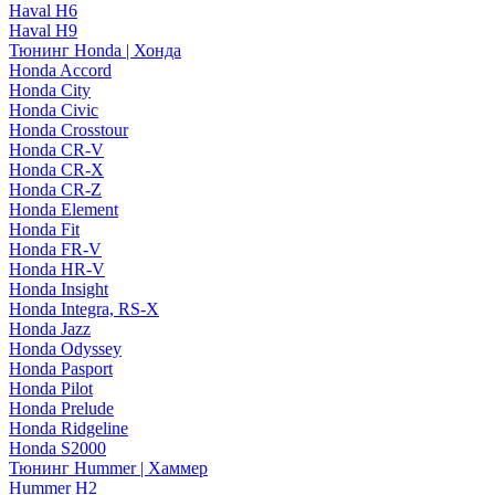
Haval H6
Haval H9
Тюнинг Honda | Хонда
Honda Accord
Honda City
Honda Civic
Honda Crosstour
Honda CR-V
Honda CR-X
Honda CR-Z
Honda Element
Honda Fit
Honda FR-V
Honda HR-V
Honda Insight
Honda Integra, RS-X
Honda Jazz
Honda Odyssey
Honda Pasport
Honda Pilot
Honda Prelude
Honda Ridgeline
Honda S2000
Тюнинг Hummer | Хаммер
Hummer H2