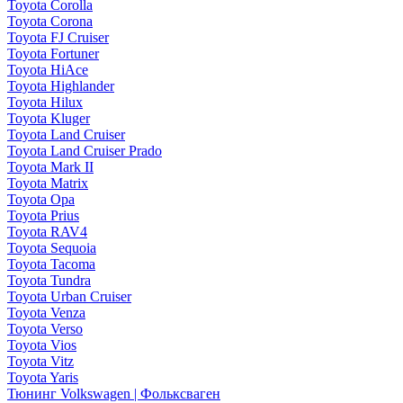
Toyota Corolla
Toyota Corona
Toyota FJ Cruiser
Toyota Fortuner
Toyota HiAce
Toyota Highlander
Toyota Hilux
Toyota Kluger
Toyota Land Cruiser
Toyota Land Cruiser Prado
Toyota Mark II
Toyota Matrix
Toyota Opa
Toyota Prius
Toyota RAV4
Toyota Sequoia
Toyota Tacoma
Toyota Tundra
Toyota Urban Cruiser
Toyota Venza
Toyota Verso
Toyota Vios
Toyota Vitz
Toyota Yaris
Тюнинг Volkswagen | Фольксваген