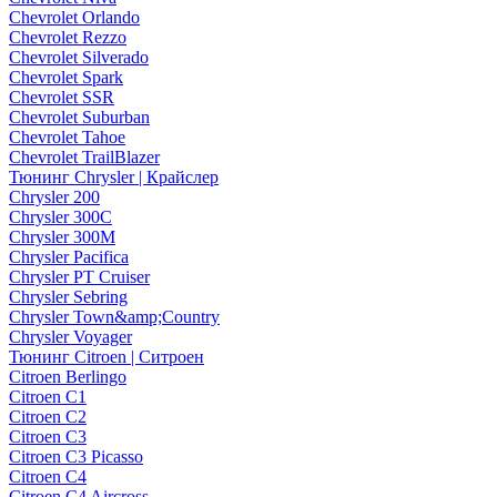
Chevrolet Orlando
Chevrolet Rezzo
Chevrolet Silverado
Chevrolet Spark
Chevrolet SSR
Chevrolet Suburban
Chevrolet Tahoe
Chevrolet TrailBlazer
Тюнинг Chrysler | Крайслер
Chrysler 200
Chrysler 300C
Chrysler 300M
Chrysler Pacifica
Chrysler PT Cruiser
Chrysler Sebring
Chrysler Town&amp;Country
Chrysler Voyager
Тюнинг Citroen | Ситроен
Citroen Berlingo
Citroen C1
Citroen C2
Citroen C3
Citroen C3 Picasso
Citroen C4
Citroen C4 Aircross