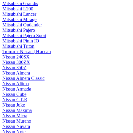
Mitsubishi Grandis
Mitsubishi L200
Mitsubishi Lancer
Mitsubishi Mirage
Mitsubishi Outlander
Mitsubishi Pajero
Mitsubishi Pajero Sport
Mitsubishi Pinin IO
Mitsubishi Triton
Тюнинг Nissan | Ниссан
Nissan 240SX
Nissan 300ZX
Nissan 350Z
Nissan Almera
Nissan Almera Classic
Nissan Altima
Nissan Armada
Nissan Cube
Nissan GT-R
Nissan Juke
Nissan Maxima
Nissan Micra
Nissan Murano
Nissan Navara
Nissan Note