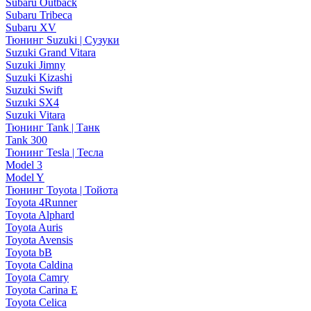
Subaru Outback
Subaru Tribeca
Subaru XV
Тюнинг Suzuki | Сузуки
Suzuki Grand Vitara
Suzuki Jimny
Suzuki Kizashi
Suzuki Swift
Suzuki SX4
Suzuki Vitara
Тюнинг Tank | Танк
Tank 300
Тюнинг Tesla | Тесла
Model 3
Model Y
Тюнинг Toyota | Тойота
Toyota 4Runner
Toyota Alphard
Toyota Auris
Toyota Avensis
Toyota bB
Toyota Caldina
Toyota Camry
Toyota Carina E
Toyota Celica