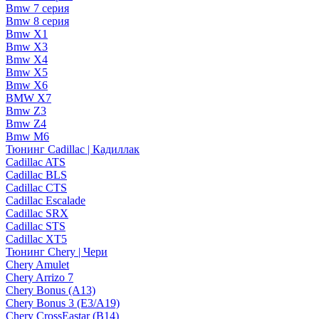
Bmw 7 серия
Bmw 8 серия
Bmw X1
Bmw X3
Bmw X4
Bmw X5
Bmw X6
BMW X7
Bmw Z3
Bmw Z4
Bmw М6
Тюнинг Cadillac | Кадиллак
Cadillac ATS
Cadillac BLS
Cadillac CTS
Cadillac Escalade
Cadillac SRX
Cadillac STS
Cadillac XT5
Тюнинг Chery | Чери
Chery Amulet
Chery Arrizo 7
Chery Bonus (A13)
Chery Bonus 3 (E3/A19)
Chery CrossEastar (B14)