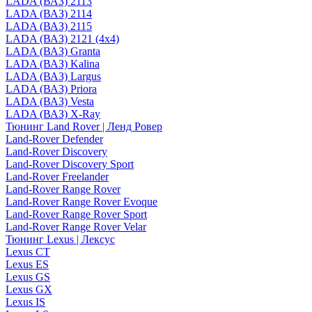
LADA (ВАЗ) 2113
LADA (ВАЗ) 2114
LADA (ВАЗ) 2115
LADA (ВАЗ) 2121 (4x4)
LADA (ВАЗ) Granta
LADA (ВАЗ) Kalina
LADA (ВАЗ) Largus
LADA (ВАЗ) Priora
LADA (ВАЗ) Vesta
LADA (ВАЗ) X-Ray
Тюнинг Land Rover | Ленд Ровер
Land-Rover Defender
Land-Rover Discovery
Land-Rover Discovery Sport
Land-Rover Freelander
Land-Rover Range Rover
Land-Rover Range Rover Evoque
Land-Rover Range Rover Sport
Land-Rover Range Rover Velar
Тюнинг Lexus | Лексус
Lexus CT
Lexus ES
Lexus GS
Lexus GX
Lexus IS