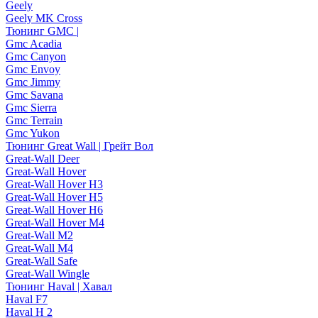
Geely
Geely MK Cross
Тюнинг GMC |
Gmc Acadia
Gmc Canyon
Gmc Envoy
Gmc Jimmy
Gmc Savana
Gmc Sierra
Gmc Terrain
Gmc Yukon
Тюнинг Great Wall | Грейт Вол
Great-Wall Deer
Great-Wall Hover
Great-Wall Hover H3
Great-Wall Hover H5
Great-Wall Hover H6
Great-Wall Hover M4
Great-Wall M2
Great-Wall M4
Great-Wall Safe
Great-Wall Wingle
Тюнинг Haval | Хавал
Haval F7
Haval H 2