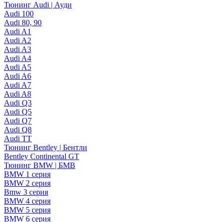
Тюнинг Audi | Ауди
Audi 100
Audi 80, 90
Audi A1
Audi A2
Audi A3
Audi A4
Audi A5
Audi A6
Audi A7
Audi A8
Audi Q3
Audi Q5
Audi Q7
Audi Q8
Audi TT
Тюнинг Bentley | Бентли
Bentley Continental GT
Тюнинг BMW | БМВ
BMW 1 серия
BMW 2 серия
Bmw 3 серия
BMW 4 серия
BMW 5 серия
BMW 6 серия