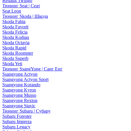
Renault Twingo
Тюнинг Seat | Сеат
Seat Leon
Тюнинг Skoda | Шкода
Skoda Fabia
Skoda Favorit
Skoda Felicia
Skoda Kodiaq
Skoda Octavia
Skoda Rapid
Skoda Roomster
Skoda Superb
Skoda Yeti
Тюнинг SsangYong | Санг Енг
Ssangyong Actyon
Ssangyong Actyon Sport
Ssangyong Korando
Ssangyong Kyron
Ssangyong Musso
Ssangyong Rexton
Ssangyong Stavic
Тюнинг Subaru | Субару
Subaru Forester
Subaru Impreza
Subaru Legacy