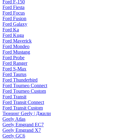
Ford F-150
Ford Fiesta
Ford Focus
Ford Fusion
Ford Galaxy
Ford Ka
Ford Kuga
Ford Maverick
Ford Mondeo
Ford Mustang
Ford Probe
Ford Ranger
Ford S-Max
Ford Taurus
Ford Thunderbird
Ford Tourneo Connect
Ford Tourneo Custom
Ford Transit
Ford Transit Connect
Ford Transit Custom
Тюнинг Geely | Джили
Geely Atlas
Geely Emgrand EC7
Geely Emgrand X7
Geely GC6