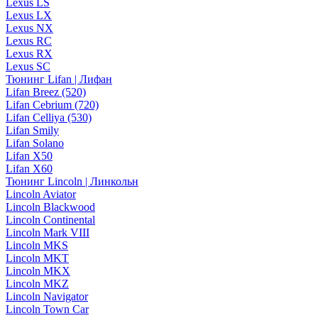
Lexus LS
Lexus LX
Lexus NX
Lexus RC
Lexus RX
Lexus SC
Тюнинг Lifan | Лифан
Lifan Breez (520)
Lifan Cebrium (720)
Lifan Celliya (530)
Lifan Smily
Lifan Solano
Lifan X50
Lifan X60
Тюнинг Lincoln | Линкольн
Lincoln Aviator
Lincoln Blackwood
Lincoln Continental
Lincoln Mark VIII
Lincoln MKS
Lincoln MKT
Lincoln MKX
Lincoln MKZ
Lincoln Navigator
Lincoln Town Car