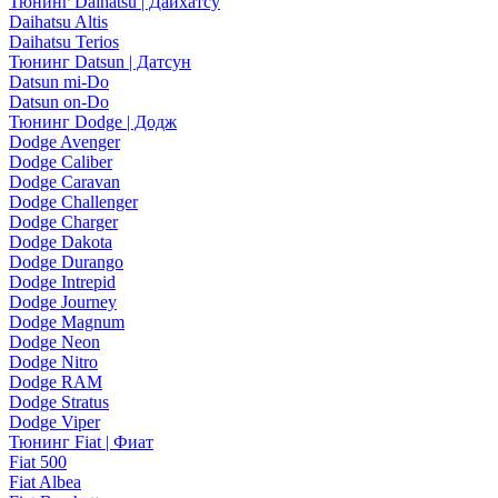
Тюнинг Daihatsu | Дайхатсу
Daihatsu Altis
Daihatsu Terios
Тюнинг Datsun | Датсун
Datsun mi-Do
Datsun on-Do
Тюнинг Dodge | Додж
Dodge Avenger
Dodge Caliber
Dodge Caravan
Dodge Challenger
Dodge Charger
Dodge Dakota
Dodge Durango
Dodge Intrepid
Dodge Journey
Dodge Magnum
Dodge Neon
Dodge Nitro
Dodge RAM
Dodge Stratus
Dodge Viper
Тюнинг Fiat | Фиат
Fiat 500
Fiat Albea