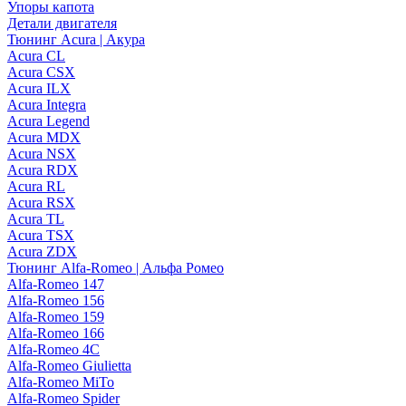
Упоры капота
Детали двигателя
Тюнинг Acura | Акура
Acura CL
Acura CSX
Acura ILX
Acura Integra
Acura Legend
Acura MDX
Acura NSX
Acura RDX
Acura RL
Acura RSX
Acura TL
Acura TSX
Acura ZDX
Тюнинг Alfa-Romeo | Альфа Ромео
Alfa-Romeo 147
Alfa-Romeo 156
Alfa-Romeo 159
Alfa-Romeo 166
Alfa-Romeo 4C
Alfa-Romeo Giulietta
Alfa-Romeo MiTo
Alfa-Romeo Spider