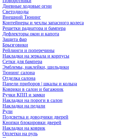
Поворотники
Дневные ходовые огни
Светодиоды
Внешний Тюнинг
Контейнеры и чехлы запасного колеса
Решетки радиатора и бампера
Дефлекторы окон и капота
Защита фар
Брызговики
Рейлинги и поперечины
Накладки на зеркала и корпусы
Сетки для бампера
Эмблемы, наклейки, шильдики
Тюнинг салона
Отделка салона
Панели приборов | шкалы и кольца
Коврики в салон и багажник
Ручки КПП и замки
Накладки на пороги в салон
Накладки на педали
Рули
Подсветка и доводчики дверей
Кнопки блокировки дверей
Накладки на коврик
Оплетки на руль