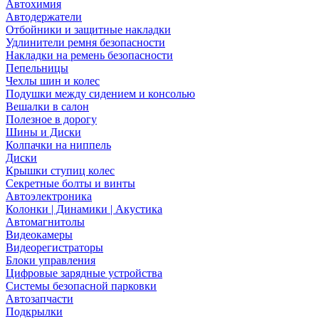
Автохимия
Автодержатели
Отбойники и защитные накладки
Удлинители ремня безопасности
Накладки на ремень безопасности
Пепельницы
Чехлы шин и колес
Подушки между сидением и консолью
Вешалки в салон
Полезное в дорогу
Шины и Диски
Колпачки на ниппель
Диски
Крышки ступиц колес
Секретные болты и винты
Автоэлектроника
Колонки | Динамики | Акустика
Автомагнитолы
Видеокамеры
Видеорегистраторы
Блоки управления
Цифровые зарядные устройства
Системы безопасной парковки
Автозапчасти
Подкрылки