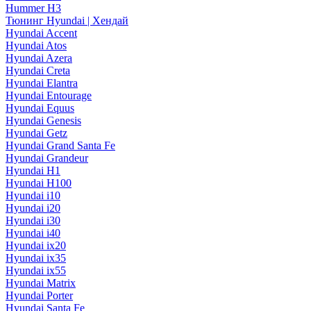
Hummer H3
Тюнинг Hyundai | Хендай
Hyundai Accent
Hyundai Atos
Hyundai Azera
Hyundai Creta
Hyundai Elantra
Hyundai Entourage
Hyundai Equus
Hyundai Genesis
Hyundai Getz
Hyundai Grand Santa Fe
Hyundai Grandeur
Hyundai H1
Hyundai H100
Hyundai i10
Hyundai i20
Hyundai i30
Hyundai i40
Hyundai ix20
Hyundai ix35
Hyundai ix55
Hyundai Matrix
Hyundai Porter
Hyundai Santa Fe