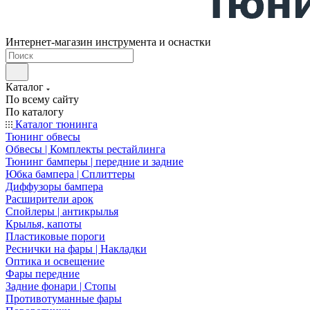
Интернет-магазин инструмента и оснастки
Каталог
По всему сайту
По каталогу
Каталог тюнинга
Тюнинг обвесы
Обвесы | Комплекты рестайлинга
Тюнинг бамперы | передние и задние
Юбка бампера | Сплиттеры
Диффузоры бампера
Расширители арок
Спойлеры | антикрылья
Крылья, капоты
Пластиковые пороги
Реснички на фары | Накладки
Оптика и освещение
Фары передние
Задние фонари | Стопы
Противотуманные фары