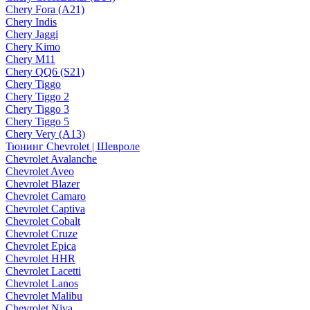
Chery Fora (A21)
Chery Indis
Chery Jaggi
Chery Kimo
Chery M11
Chery QQ6 (S21)
Chery Tiggo
Chery Tiggo 2
Chery Tiggo 3
Chery Tiggo 5
Chery Very (A13)
Тюнинг Chevrolet | Шевроле
Chevrolet Avalanche
Chevrolet Aveo
Chevrolet Blazer
Chevrolet Camaro
Chevrolet Captiva
Chevrolet Cobalt
Chevrolet Cruze
Chevrolet Epica
Chevrolet HHR
Chevrolet Lacetti
Chevrolet Lanos
Chevrolet Malibu
Chevrolet Niva