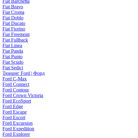
Fiat Barchetta
Fiat Bravo
Fiat Croma
Fiat Doblo
Fiat Ducato
Fiat Fiorino
Fiat Freemont
Fiat Fullback
Fiat Linea
Fiat Panda
Fiat Punto
Fiat Scudo
Fiat Sedici
Тюнинг Ford | Форд
Ford C-Max
Ford Connect
Ford Contour
Ford Crown Victoria
Ford EcoSport
Ford Edge
Ford Escape
Ford Escort
Ford Excursion
Ford Expedition
Ford Explorer