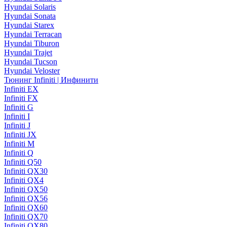
Hyundai Solaris
Hyundai Sonata
Hyundai Starex
Hyundai Terracan
Hyundai Tiburon
Hyundai Trajet
Hyundai Tucson
Hyundai Veloster
Тюнинг Infiniti | Инфинити
Infiniti EX
Infiniti FX
Infiniti G
Infiniti I
Infiniti J
Infiniti JX
Infiniti M
Infiniti Q
Infiniti Q50
Infiniti QX30
Infiniti QX4
Infiniti QX50
Infiniti QX56
Infiniti QX60
Infiniti QX70
Infiniti QX80