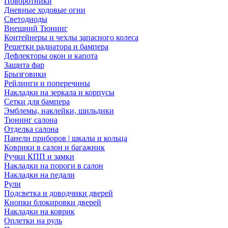
Поворотники
Дневные ходовые огни
Светодиоды
Внешний Тюнинг
Контейнеры и чехлы запасного колеса
Решетки радиатора и бампера
Дефлекторы окон и капота
Защита фар
Брызговики
Рейлинги и поперечины
Накладки на зеркала и корпусы
Сетки для бампера
Эмблемы, наклейки, шильдики
Тюнинг салона
Отделка салона
Панели приборов | шкалы и кольца
Коврики в салон и багажник
Ручки КПП и замки
Накладки на пороги в салон
Накладки на педали
Рули
Подсветка и доводчики дверей
Кнопки блокировки дверей
Накладки на коврик
Оплетки на руль