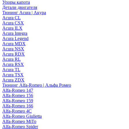
Упоры капота
Детали двигателя
Тюнинг Acura | Акура
Acura CL
Acura CSX
Acura ILX
Acura Integra
Acura Legend
Acura MDX
Acura NSX
Acura RDX
Acura RL
Acura RSX
Acura TL
Acura TSX
Acura ZDX
Тюнинг Alfa-Romeo | Альфа Ромео
Alfa-Romeo 147
Alfa-Romeo 156
Alfa-Romeo 159
Alfa-Romeo 166
Alfa-Romeo 4C
Alfa-Romeo Giulietta
Alfa-Romeo MiTo
Alfa-Romeo Spider