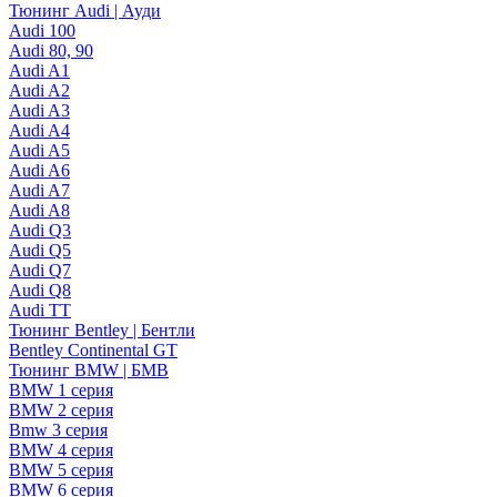
Тюнинг Audi | Ауди
Audi 100
Audi 80, 90
Audi A1
Audi A2
Audi A3
Audi A4
Audi A5
Audi A6
Audi A7
Audi A8
Audi Q3
Audi Q5
Audi Q7
Audi Q8
Audi TT
Тюнинг Bentley | Бентли
Bentley Continental GT
Тюнинг BMW | БМВ
BMW 1 серия
BMW 2 серия
Bmw 3 серия
BMW 4 серия
BMW 5 серия
BMW 6 серия