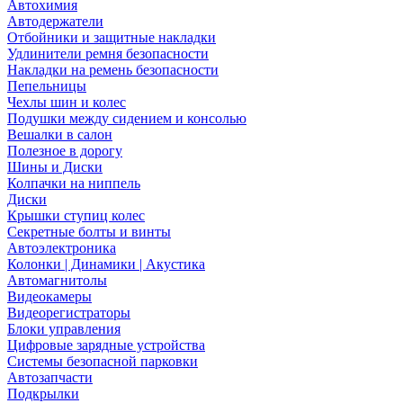
Автохимия
Автодержатели
Отбойники и защитные накладки
Удлинители ремня безопасности
Накладки на ремень безопасности
Пепельницы
Чехлы шин и колес
Подушки между сидением и консолью
Вешалки в салон
Полезное в дорогу
Шины и Диски
Колпачки на ниппель
Диски
Крышки ступиц колес
Секретные болты и винты
Автоэлектроника
Колонки | Динамики | Акустика
Автомагнитолы
Видеокамеры
Видеорегистраторы
Блоки управления
Цифровые зарядные устройства
Системы безопасной парковки
Автозапчасти
Подкрылки