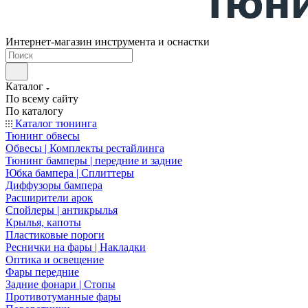
Интернет-магазин инструмента и оснастки
Каталог
По всему сайту
По каталогу
Каталог тюнинга
Тюнинг обвесы
Обвесы | Комплекты рестайлинга
Тюнинг бамперы | передние и задние
Юбка бампера | Сплиттеры
Диффузоры бампера
Расширители арок
Спойлеры | антикрылья
Крылья, капоты
Пластиковые пороги
Реснички на фары | Накладки
Оптика и освещение
Фары передние
Задние фонари | Стопы
Противотуманные фары