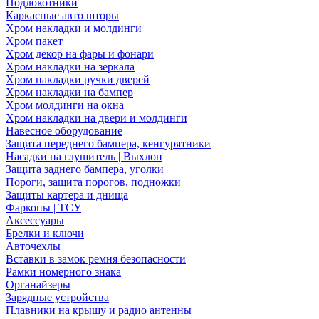
Подлокотники
Каркасные авто шторы
Хром накладки и молдинги
Хром пакет
Хром декор на фары и фонари
Хром накладки на зеркала
Хром накладки ручки дверей
Хром накладки на бампер
Хром молдинги на окна
Хром накладки на двери и молдинги
Навесное оборудование
Защита переднего бампера, кенгурятники
Насадки на глушитель | Выхлоп
Защита заднего бампера, уголки
Пороги, защита порогов, подножки
Защиты картера и днища
Фаркопы | ТСУ
Аксессуары
Брелки и ключи
Авточехлы
Вставки в замок ремня безопасности
Рамки номерного знака
Органайзеры
Зарядные устройства
Плавники на крышу и радио антенны