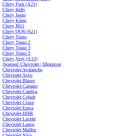
Chery Fora (A21)
Chery Indis
Chery Jaggi
Chery Kimo
Chery M11
Chery QQ6 (S21)
Chery Tiggo
Chery Tiggo 2
Chery Tiggo 3
Chery Tiggo 5
Chery Very (A13)
Тюнинг Chevrolet | Шевроле
Chevrolet Avalanche
Chevrolet Aveo
Chevrolet Blazer
Chevrolet Camaro
Chevrolet Captiva
Chevrolet Cobalt
Chevrolet Cruze
Chevrolet Epica
Chevrolet HHR
Chevrolet Lacetti
Chevrolet Lanos
Chevrolet Malibu
Chevrolet Niva