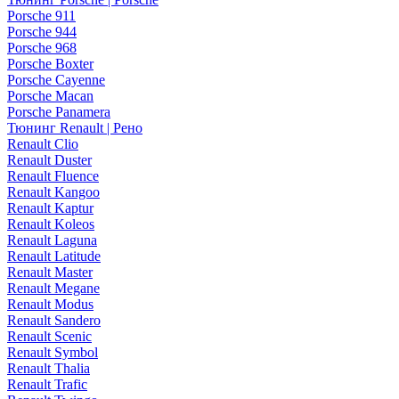
Porsche 911
Porsche 944
Porsche 968
Porsche Boxter
Porsche Cayenne
Porsche Macan
Porsche Panamera
Тюнинг Renault | Рено
Renault Clio
Renault Duster
Renault Fluence
Renault Kangoo
Renault Kaptur
Renault Koleos
Renault Laguna
Renault Latitude
Renault Master
Renault Megane
Renault Modus
Renault Sandero
Renault Scenic
Renault Symbol
Renault Thalia
Renault Trafic