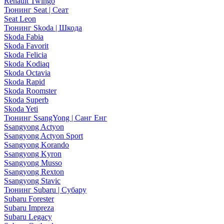
Renault Twingo
Тюнинг Seat | Сеат
Seat Leon
Тюнинг Skoda | Шкода
Skoda Fabia
Skoda Favorit
Skoda Felicia
Skoda Kodiaq
Skoda Octavia
Skoda Rapid
Skoda Roomster
Skoda Superb
Skoda Yeti
Тюнинг SsangYong | Санг Енг
Ssangyong Actyon
Ssangyong Actyon Sport
Ssangyong Korando
Ssangyong Kyron
Ssangyong Musso
Ssangyong Rexton
Ssangyong Stavic
Тюнинг Subaru | Субару
Subaru Forester
Subaru Impreza
Subaru Legacy