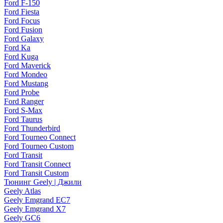
Ford F-150
Ford Fiesta
Ford Focus
Ford Fusion
Ford Galaxy
Ford Ka
Ford Kuga
Ford Maverick
Ford Mondeo
Ford Mustang
Ford Probe
Ford Ranger
Ford S-Max
Ford Taurus
Ford Thunderbird
Ford Tourneo Connect
Ford Tourneo Custom
Ford Transit
Ford Transit Connect
Ford Transit Custom
Тюнинг Geely | Джили
Geely Atlas
Geely Emgrand EC7
Geely Emgrand X7
Geely GC6