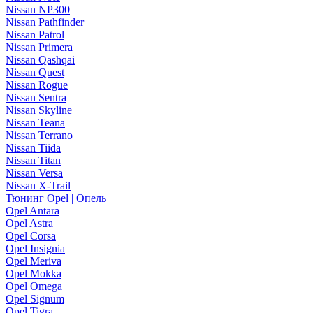
Nissan NP300
Nissan Pathfinder
Nissan Patrol
Nissan Primera
Nissan Qashqai
Nissan Quest
Nissan Rogue
Nissan Sentra
Nissan Skyline
Nissan Teana
Nissan Terrano
Nissan Tiida
Nissan Titan
Nissan Versa
Nissan X-Trail
Тюнинг Opel | Опель
Opel Antara
Opel Astra
Opel Corsa
Opel Insignia
Opel Meriva
Opel Mokka
Opel Omega
Opel Signum
Opel Tigra