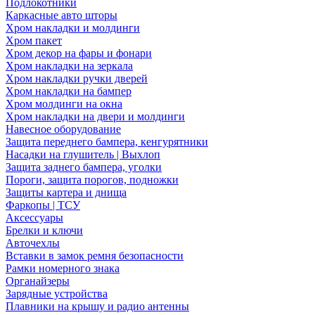
Подлокотники
Каркасные авто шторы
Хром накладки и молдинги
Хром пакет
Хром декор на фары и фонари
Хром накладки на зеркала
Хром накладки ручки дверей
Хром накладки на бампер
Хром молдинги на окна
Хром накладки на двери и молдинги
Навесное оборудование
Защита переднего бампера, кенгурятники
Насадки на глушитель | Выхлоп
Защита заднего бампера, уголки
Пороги, защита порогов, подножки
Защиты картера и днища
Фаркопы | ТСУ
Аксессуары
Брелки и ключи
Авточехлы
Вставки в замок ремня безопасности
Рамки номерного знака
Органайзеры
Зарядные устройства
Плавники на крышу и радио антенны