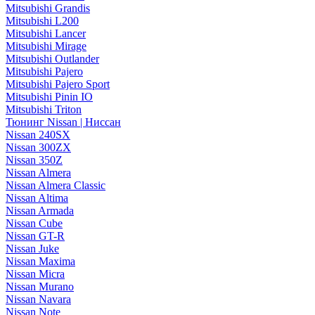
Mitsubishi Grandis
Mitsubishi L200
Mitsubishi Lancer
Mitsubishi Mirage
Mitsubishi Outlander
Mitsubishi Pajero
Mitsubishi Pajero Sport
Mitsubishi Pinin IO
Mitsubishi Triton
Тюнинг Nissan | Ниссан
Nissan 240SX
Nissan 300ZX
Nissan 350Z
Nissan Almera
Nissan Almera Classic
Nissan Altima
Nissan Armada
Nissan Cube
Nissan GT-R
Nissan Juke
Nissan Maxima
Nissan Micra
Nissan Murano
Nissan Navara
Nissan Note