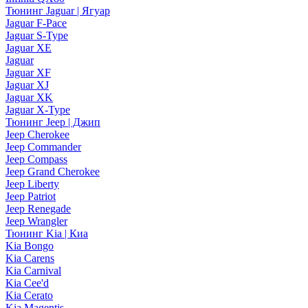
Тюнинг Jaguar | Ягуар
Jaguar F-Pace
Jaguar S-Type
Jaguar XE
Jaguar
Jaguar XF
Jaguar XJ
Jaguar XK
Jaguar X-Type
Тюнинг Jeep | Джип
Jeep Cherokee
Jeep Commander
Jeep Compass
Jeep Grand Cherokee
Jeep Liberty
Jeep Patriot
Jeep Renegade
Jeep Wrangler
Тюнинг Kia | Киа
Kia Bongo
Kia Carens
Kia Carnival
Kia Cee'd
Kia Cerato
Kia Magentis