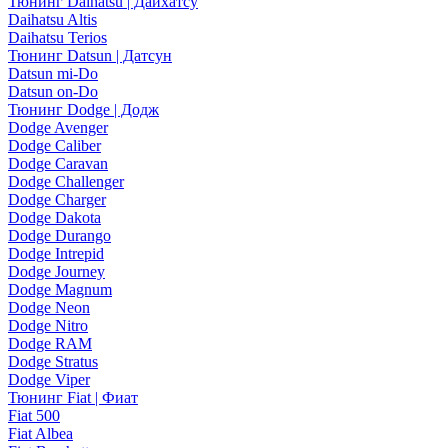
Тюнинг Daihatsu | Дайхатсу
Daihatsu Altis
Daihatsu Terios
Тюнинг Datsun | Датсун
Datsun mi-Do
Datsun on-Do
Тюнинг Dodge | Додж
Dodge Avenger
Dodge Caliber
Dodge Caravan
Dodge Challenger
Dodge Charger
Dodge Dakota
Dodge Durango
Dodge Intrepid
Dodge Journey
Dodge Magnum
Dodge Neon
Dodge Nitro
Dodge RAM
Dodge Stratus
Dodge Viper
Тюнинг Fiat | Фиат
Fiat 500
Fiat Albea