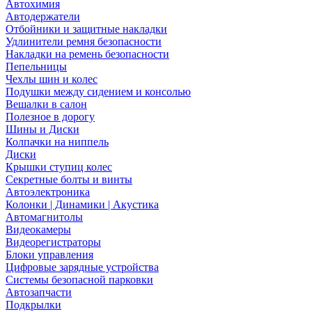
Автохимия
Автодержатели
Отбойники и защитные накладки
Удлинители ремня безопасности
Накладки на ремень безопасности
Пепельницы
Чехлы шин и колес
Подушки между сидением и консолью
Вешалки в салон
Полезное в дорогу
Шины и Диски
Колпачки на ниппель
Диски
Крышки ступиц колес
Секретные болты и винты
Автоэлектроника
Колонки | Динамики | Акустика
Автомагнитолы
Видеокамеры
Видеорегистраторы
Блоки управления
Цифровые зарядные устройства
Системы безопасной парковки
Автозапчасти
Подкрылки