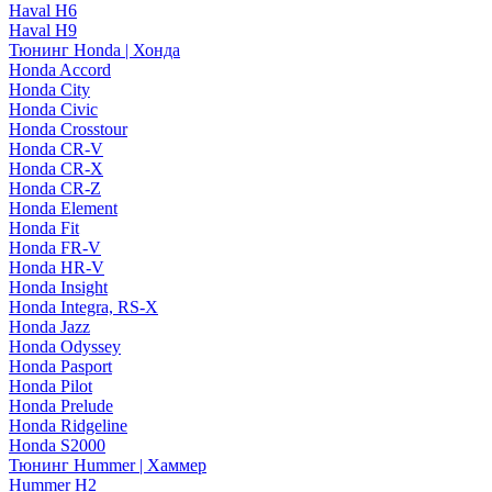
Haval H6
Haval H9
Тюнинг Honda | Хонда
Honda Accord
Honda City
Honda Civic
Honda Crosstour
Honda CR-V
Honda CR-X
Honda CR-Z
Honda Element
Honda Fit
Honda FR-V
Honda HR-V
Honda Insight
Honda Integra, RS-X
Honda Jazz
Honda Odyssey
Honda Pasport
Honda Pilot
Honda Prelude
Honda Ridgeline
Honda S2000
Тюнинг Hummer | Хаммер
Hummer H2