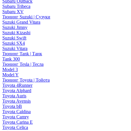
Subaru Outback
Subaru Tribeca
Subaru XV
Тюнинг Suzuki | Сузуки
Suzuki Grand Vitara
Suzuki Jimny
Suzuki Kizashi
Suzuki Swift
Suzuki SX4
Suzuki Vitara
Тюнинг Tank | Танк
Tank 300
Тюнинг Tesla | Тесла
Model 3
Model Y
Тюнинг Toyota | Тойота
Toyota 4Runner
Toyota Alphard
Toyota Auris
Toyota Avensis
Toyota bB
Toyota Caldina
Toyota Camry
Toyota Carina E
Toyota Celica