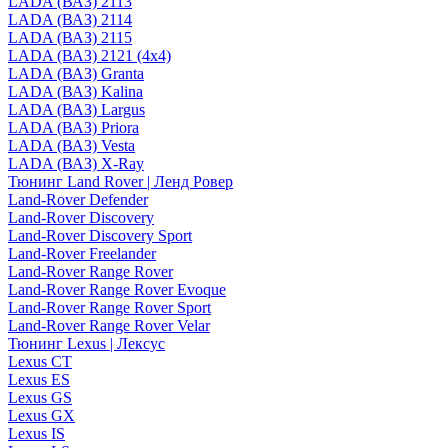
LADA (ВАЗ) 2113
LADA (ВАЗ) 2114
LADA (ВАЗ) 2115
LADA (ВАЗ) 2121 (4x4)
LADA (ВАЗ) Granta
LADA (ВАЗ) Kalina
LADA (ВАЗ) Largus
LADA (ВАЗ) Priora
LADA (ВАЗ) Vesta
LADA (ВАЗ) X-Ray
Тюнинг Land Rover | Ленд Ровер
Land-Rover Defender
Land-Rover Discovery
Land-Rover Discovery Sport
Land-Rover Freelander
Land-Rover Range Rover
Land-Rover Range Rover Evoque
Land-Rover Range Rover Sport
Land-Rover Range Rover Velar
Тюнинг Lexus | Лексус
Lexus CT
Lexus ES
Lexus GS
Lexus GX
Lexus IS