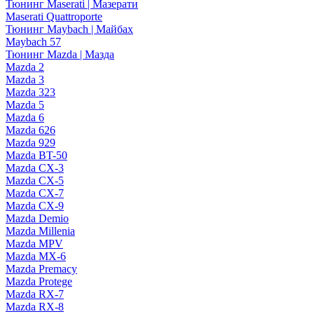
Тюнинг Maserati | Мазерати
Maserati Quattroporte
Тюнинг Maybach | Майбах
Maybach 57
Тюнинг Mazda | Мазда
Mazda 2
Mazda 3
Mazda 323
Mazda 5
Mazda 6
Mazda 626
Mazda 929
Mazda BT-50
Mazda CX-3
Mazda CX-5
Mazda CX-7
Mazda CX-9
Mazda Demio
Mazda Millenia
Mazda MPV
Mazda MX-6
Mazda Premacy
Mazda Protege
Mazda RX-7
Mazda RX-8