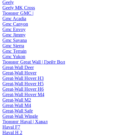
Geely
Geely MK Cross
Тюнинг GMC |
Gmc Acadia
Gmc Canyon
Gmc Envoy
Gmc Jimmy
Gmc Savana
Gmc Sierra
Gmc Terrain
Gmc Yukon
Тюнинг Great Wall | Грейт Вол
Great-Wall Deer
Great-Wall Hover
Great-Wall Hover H3
Great-Wall Hover H5
Great-Wall Hover H6
Great-Wall Hover M4
Great-Wall M2
Great-Wall M4
Great-Wall Safe
Great-Wall Wingle
Тюнинг Haval | Хавал
Haval F7
Haval H 2