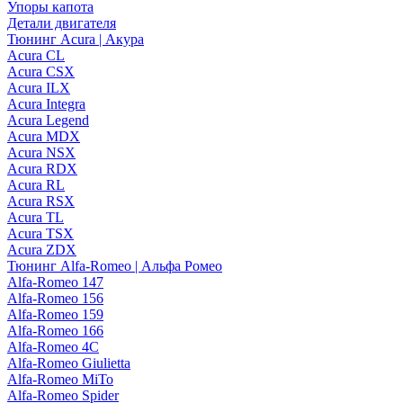
Упоры капота
Детали двигателя
Тюнинг Acura | Акура
Acura CL
Acura CSX
Acura ILX
Acura Integra
Acura Legend
Acura MDX
Acura NSX
Acura RDX
Acura RL
Acura RSX
Acura TL
Acura TSX
Acura ZDX
Тюнинг Alfa-Romeo | Альфа Ромео
Alfa-Romeo 147
Alfa-Romeo 156
Alfa-Romeo 159
Alfa-Romeo 166
Alfa-Romeo 4C
Alfa-Romeo Giulietta
Alfa-Romeo MiTo
Alfa-Romeo Spider