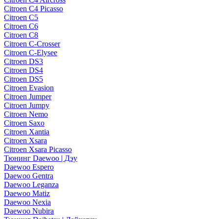
Citroen C4 Picasso
Citroen C5
Citroen C6
Citroen C8
Citroen C-Crosser
Citroen C-Elysee
Citroen DS3
Citroen DS4
Citroen DS5
Citroen Evasion
Citroen Jumper
Citroen Jumpy
Citroen Nemo
Citroen Saxo
Citroen Xantia
Citroen Xsara
Citroen Xsara Picasso
Тюнинг Daewoo | Дэу
Daewoo Espero
Daewoo Gentra
Daewoo Leganza
Daewoo Matiz
Daewoo Nexia
Daewoo Nubira