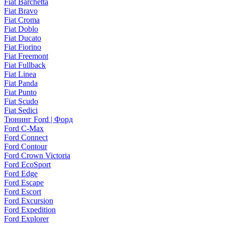
Fiat Barchetta
Fiat Bravo
Fiat Croma
Fiat Doblo
Fiat Ducato
Fiat Fiorino
Fiat Freemont
Fiat Fullback
Fiat Linea
Fiat Panda
Fiat Punto
Fiat Scudo
Fiat Sedici
Тюнинг Ford | Форд
Ford C-Max
Ford Connect
Ford Contour
Ford Crown Victoria
Ford EcoSport
Ford Edge
Ford Escape
Ford Escort
Ford Excursion
Ford Expedition
Ford Explorer