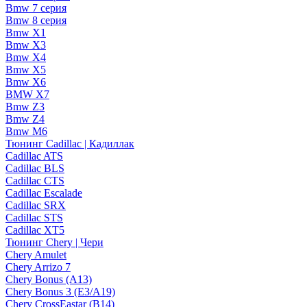
Bmw 7 серия
Bmw 8 серия
Bmw X1
Bmw X3
Bmw X4
Bmw X5
Bmw X6
BMW X7
Bmw Z3
Bmw Z4
Bmw М6
Тюнинг Cadillac | Кадиллак
Cadillac ATS
Cadillac BLS
Cadillac CTS
Cadillac Escalade
Cadillac SRX
Cadillac STS
Cadillac XT5
Тюнинг Chery | Чери
Chery Amulet
Chery Arrizo 7
Chery Bonus (A13)
Chery Bonus 3 (E3/A19)
Chery CrossEastar (B14)