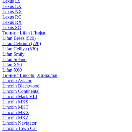
Lexus LS
Lexus LX
Lexus NX
Lexus RC
Lexus RX
Lexus SC
Тюнинг Lifan | Лифан
Lifan Breez (520)
Lifan Cebrium (720)
Lifan Celliya (530)
Lifan Smily
Lifan Solano
Lifan X50
Lifan X60
Тюнинг Lincoln | Линкольн
Lincoln Aviator
Lincoln Blackwood
Lincoln Continental
Lincoln Mark VIII
Lincoln MKS
Lincoln MKT
Lincoln MKX
Lincoln MKZ
Lincoln Navigator
Lincoln Town Car