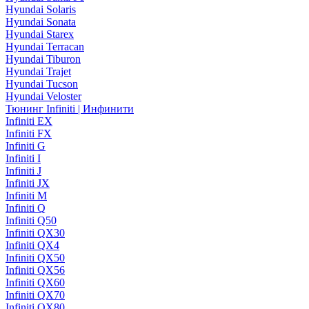
Hyundai Solaris
Hyundai Sonata
Hyundai Starex
Hyundai Terracan
Hyundai Tiburon
Hyundai Trajet
Hyundai Tucson
Hyundai Veloster
Тюнинг Infiniti | Инфинити
Infiniti EX
Infiniti FX
Infiniti G
Infiniti I
Infiniti J
Infiniti JX
Infiniti M
Infiniti Q
Infiniti Q50
Infiniti QX30
Infiniti QX4
Infiniti QX50
Infiniti QX56
Infiniti QX60
Infiniti QX70
Infiniti QX80