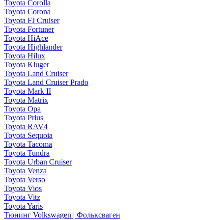
Toyota Corolla
Toyota Corona
Toyota FJ Cruiser
Toyota Fortuner
Toyota HiAce
Toyota Highlander
Toyota Hilux
Toyota Kluger
Toyota Land Cruiser
Toyota Land Cruiser Prado
Toyota Mark II
Toyota Matrix
Toyota Opa
Toyota Prius
Toyota RAV4
Toyota Sequoia
Toyota Tacoma
Toyota Tundra
Toyota Urban Cruiser
Toyota Venza
Toyota Verso
Toyota Vios
Toyota Vitz
Toyota Yaris
Тюнинг Volkswagen | Фольксваген