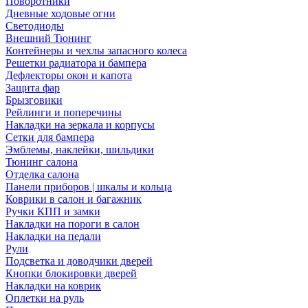
Поворотники
Дневные ходовые огни
Светодиоды
Внешний Тюнинг
Контейнеры и чехлы запасного колеса
Решетки радиатора и бампера
Дефлекторы окон и капота
Защита фар
Брызговики
Рейлинги и поперечины
Накладки на зеркала и корпусы
Сетки для бампера
Эмблемы, наклейки, шильдики
Тюнинг салона
Отделка салона
Панели приборов | шкалы и кольца
Коврики в салон и багажник
Ручки КПП и замки
Накладки на пороги в салон
Накладки на педали
Рули
Подсветка и доводчики дверей
Кнопки блокировки дверей
Накладки на коврик
Оплетки на руль