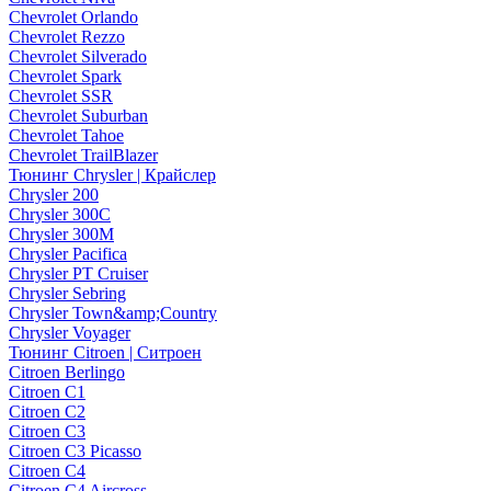
Chevrolet Orlando
Chevrolet Rezzo
Chevrolet Silverado
Chevrolet Spark
Chevrolet SSR
Chevrolet Suburban
Chevrolet Tahoe
Chevrolet TrailBlazer
Тюнинг Chrysler | Крайслер
Chrysler 200
Chrysler 300C
Chrysler 300M
Chrysler Pacifica
Chrysler PT Cruiser
Chrysler Sebring
Chrysler Town&amp;Country
Chrysler Voyager
Тюнинг Citroen | Ситроен
Citroen Berlingo
Citroen C1
Citroen C2
Citroen C3
Citroen C3 Picasso
Citroen C4
Citroen C4 Aircross