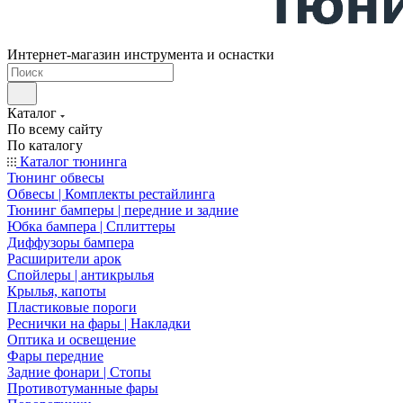
Интернет-магазин инструмента и оснастки
Каталог
По всему сайту
По каталогу
Каталог тюнинга
Тюнинг обвесы
Обвесы | Комплекты рестайлинга
Тюнинг бамперы | передние и задние
Юбка бампера | Сплиттеры
Диффузоры бампера
Расширители арок
Спойлеры | антикрылья
Крылья, капоты
Пластиковые пороги
Реснички на фары | Накладки
Оптика и освещение
Фары передние
Задние фонари | Стопы
Противотуманные фары