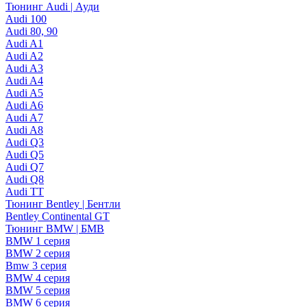
Тюнинг Audi | Ауди
Audi 100
Audi 80, 90
Audi A1
Audi A2
Audi A3
Audi A4
Audi A5
Audi A6
Audi A7
Audi A8
Audi Q3
Audi Q5
Audi Q7
Audi Q8
Audi TT
Тюнинг Bentley | Бентли
Bentley Continental GT
Тюнинг BMW | БМВ
BMW 1 серия
BMW 2 серия
Bmw 3 серия
BMW 4 серия
BMW 5 серия
BMW 6 серия