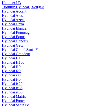
Hummer H3
Тюнинг Hyundai | Хендай
Hyundai Accent
Hyundai Atos
Hyundai Azera
Hyundai Creta
Hyundai Elantra
Hyundai Entourage
Hyundai Equus
Hyundai Genesis
Hyundai Getz
Hyundai Grand Santa Fe
Hyundai Grandeur
Hyundai H1
Hyundai H100
Hyundai i10
Hyundai i20
Hyundai i30
Hyundai i40
Hyundai ix20
Hyundai ix35
Hyundai ix55
Hyundai Matrix
Hyundai Porter
Hyundai Santa Fe